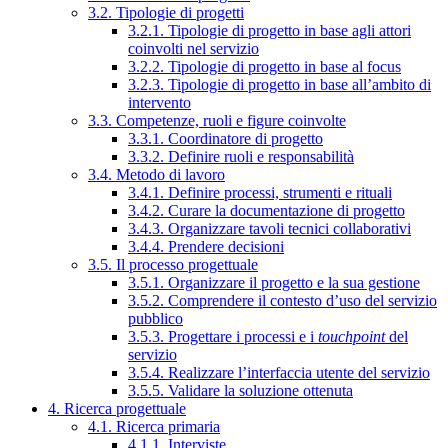
3.2. Tipologie di progetti
3.2.1. Tipologie di progetto in base agli attori
coinvolti nel servizio
3.2.2. Tipologie di progetto in base al focus
3.2.3. Tipologie di progetto in base all’ambito di
intervento
3.3. Competenze, ruoli e figure coinvolte
3.3.1. Coordinatore di progetto
3.3.2. Definire ruoli e responsabilità
3.4. Metodo di lavoro
3.4.1. Definire processi, strumenti e rituali
3.4.2. Curare la documentazione di progetto
3.4.3. Organizzare tavoli tecnici collaborativi
3.4.4. Prendere decisioni
3.5. Il processo progettuale
3.5.1. Organizzare il progetto e la sua gestione
3.5.2. Comprendere il contesto d’uso del servizio
pubblico
3.5.3. Progettare i processi e i
touchpoint
del
servizio
3.5.4. Realizzare l’interfaccia utente del servizio
3.5.5. Validare la soluzione ottenuta
4. Ricerca progettuale
4.1. Ricerca primaria
4.1.1. Interviste