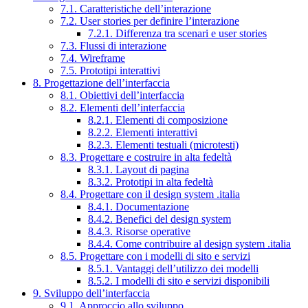
7.1. Caratteristiche dell’interazione
7.2. User stories per definire l’interazione
7.2.1. Differenza tra scenari e user stories
7.3. Flussi di interazione
7.4. Wireframe
7.5. Prototipi interattivi
8. Progettazione dell’interfaccia
8.1. Obiettivi dell’interfaccia
8.2. Elementi dell’interfaccia
8.2.1. Elementi di composizione
8.2.2. Elementi interattivi
8.2.3. Elementi testuali (microtesti)
8.3. Progettare e costruire in alta fedeltà
8.3.1. Layout di pagina
8.3.2. Prototipi in alta fedeltà
8.4. Progettare con il design system .italia
8.4.1. Documentazione
8.4.2. Benefici del design system
8.4.3. Risorse operative
8.4.4. Come contribuire al design system .italia
8.5. Progettare con i modelli di sito e servizi
8.5.1. Vantaggi dell’utilizzo dei modelli
8.5.2. I modelli di sito e servizi disponibili
9. Sviluppo dell’interfaccia
9.1. Approccio allo sviluppo