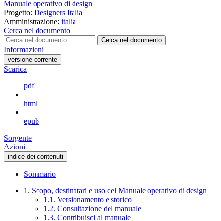
Manuale operativo di design
Progetto:
Designers Italia
Amministrazione:
italia
Cerca nel documento
Cerca nel documento
Informazioni
versione-corrente
Scarica
pdf
html
epub
Sorgente
Azioni
indice dei contenuti
Sommario
1. Scopo, destinatari e uso del Manuale operativo di design
1.1. Versionamento e storico
1.2. Consultazione del manuale
1.3. Contribuisci al manuale