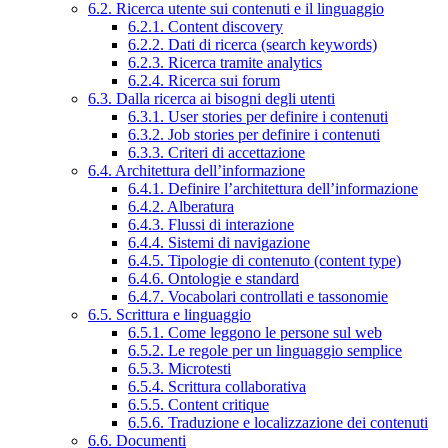
6.2. Ricerca utente sui contenuti e il linguaggio
6.2.1. Content discovery
6.2.2. Dati di ricerca (search keywords)
6.2.3. Ricerca tramite analytics
6.2.4. Ricerca sui forum
6.3. Dalla ricerca ai bisogni degli utenti
6.3.1. User stories per definire i contenuti
6.3.2. Job stories per definire i contenuti
6.3.3. Criteri di accettazione
6.4. Architettura dell’informazione
6.4.1. Definire l’architettura dell’informazione
6.4.2. Alberatura
6.4.3. Flussi di interazione
6.4.4. Sistemi di navigazione
6.4.5. Tipologie di contenuto (content type)
6.4.6. Ontologie e standard
6.4.7. Vocabolari controllati e tassonomie
6.5. Scrittura e linguaggio
6.5.1. Come leggono le persone sul web
6.5.2. Le regole per un linguaggio semplice
6.5.3. Microtesti
6.5.4. Scrittura collaborativa
6.5.5. Content critique
6.5.6. Traduzione e localizzazione dei contenuti
6.6. Documenti