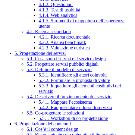
4.1.2. Questionari
4.1.3. Test di usabilità
4.1.4. Web analytics
4.1.5. Strumenti di mappatura dell’esperienza
utente
4.2. Ricerca secondaria
4.2.1. Ricerca documentale
4.2.2. Analisi benchmark
4.2.3. Valutazione euristica
5. Progettazione dei servizi
5.1. Cosa sono i servizi e il service design
5.2. Progettare servizi pubblici digitali
5.3. Definire il modello di servizio
5.3.1. Identificare gli attori coinvolti
5.3.2. Formulare la proposta di valore
5.3.3. Inquadrare gli elementi costitutivi del
servizio
5.4. Descrivere il funzionamento del servizio
5.4.1. Mappare l’ecosistema
5.4.2. Rappresentare i flussi di servizio
5.5. Co-progettare le soluzioni
5.5.1. Workshop di co-progettazione
6. Progettazione dei contenuti
6.1. Cos’è il content design
6.2. Ricerca utente sui contenuti e il linguaggio