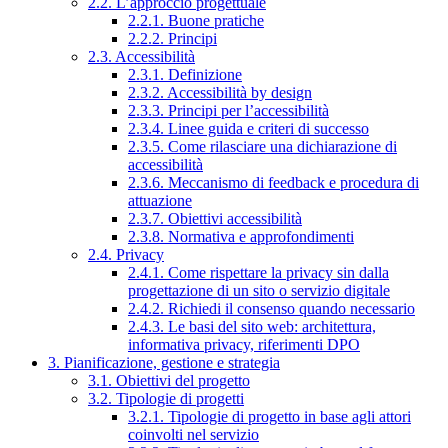
2.2. L’approccio progettuale
2.2.1. Buone pratiche
2.2.2. Principi
2.3. Accessibilità
2.3.1. Definizione
2.3.2. Accessibilità by design
2.3.3. Principi per l’accessibilità
2.3.4. Linee guida e criteri di successo
2.3.5. Come rilasciare una dichiarazione di
accessibilità
2.3.6. Meccanismo di feedback e procedura di
attuazione
2.3.7. Obiettivi accessibilità
2.3.8. Normativa e approfondimenti
2.4. Privacy
2.4.1. Come rispettare la privacy sin dalla
progettazione di un sito o servizio digitale
2.4.2. Richiedi il consenso quando necessario
2.4.3. Le basi del sito web: architettura,
informativa privacy, riferimenti DPO
3. Pianificazione, gestione e strategia
3.1. Obiettivi del progetto
3.2. Tipologie di progetti
3.2.1. Tipologie di progetto in base agli attori
coinvolti nel servizio