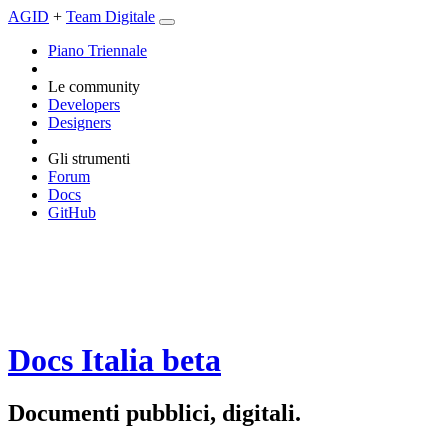
AGID
+
Team Digitale
Piano Triennale
Le community
Developers
Designers
Gli strumenti
Forum
Docs
GitHub
Docs Italia
beta
Documenti pubblici, digitali.