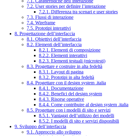
7.1. Caratteristiche dell’interazione
7.2. User stories per definire l’interazione
7.2.1. Differenza tra scenari e user stories
7.3. Flussi di interazione
7.4. Wireframe
7.5. Prototipi interattivi
8. Progettazione dell’interfaccia
8.1. Obiettivi dell’interfaccia
8.2. Elementi dell’interfaccia
8.2.1. Elementi di composizione
8.2.2. Elementi interattivi
8.2.3. Elementi testuali (microtesti)
8.3. Progettare e costruire in alta fedeltà
8.3.1. Layout di pagina
8.3.2. Prototipi in alta fedeltà
8.4. Progettare con il design system .italia
8.4.1. Documentazione
8.4.2. Benefici del design system
8.4.3. Risorse operative
8.4.4. Come contribuire al design system .italia
8.5. Progettare con i modelli di sito e servizi
8.5.1. Vantaggi dell’utilizzo dei modelli
8.5.2. I modelli di sito e servizi disponibili
9. Sviluppo dell’interfaccia
9.1. Approccio allo sviluppo