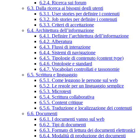
6.2.4. Ricerca sui forum
6.3. Dalla ricerca ai bisogni degli utenti
6.3.1. User stories per definire i contenuti
6.3.2. Job stories per definire i contenuti
6.3.3. Criteri di accettazione
6.4. Architettura dell’informazione
6.4.1. Definire l’architettura dell’informazione
6.4.2. Alberatura
6.4.3. Flussi di interazione
6.4.4. Sistemi di navigazione
6.4.5. Tipologie di contenuto (content type)
6.4.6. Ontologie e standard
6.4.7. Vocabolari controllati e tassonomie
6.5. Scrittura e linguaggio
6.5.1. Come leggono le persone sul web
6.5.2. Le regole per un linguaggio semplice
6.5.3. Microtesti
6.5.4. Scrittura collaborativa
6.5.5. Content critique
6.5.6. Traduzione e localizzazione dei contenuti
6.6. Documenti
6.6.1. I documenti vanno sul web
6.6.2. Tipi di documenti
6.6.3. Formato di lettura dei documenti elettronici
6.6.4. Modalità di produzione dei documenti