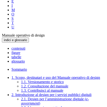
E
I
M
O
S
T
U
Manuale operativo di design
indici e glossario
contenuti
figure
tabelle
glossario
Sommario
1. Scopo, destinatari e uso del Manuale operativo di design
1.1. Versionamento e storico
1.2. Consultazione del manuale
1.3. Contribuisci al manuale
2. Introduzione al design per i servizi pubblici digitali
2.1. Design per l’amministrazione digitale (
e-
government
)