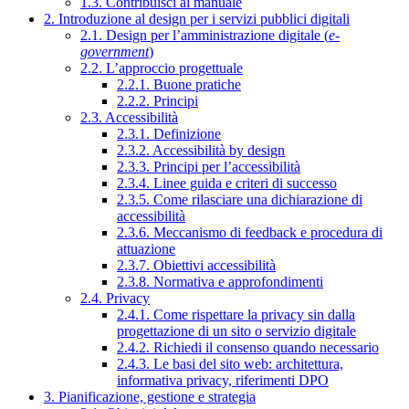
1.3. Contribuisci al manuale
2. Introduzione al design per i servizi pubblici digitali
2.1. Design per l’amministrazione digitale (
e-
government
)
2.2. L’approccio progettuale
2.2.1. Buone pratiche
2.2.2. Principi
2.3. Accessibilità
2.3.1. Definizione
2.3.2. Accessibilità by design
2.3.3. Principi per l’accessibilità
2.3.4. Linee guida e criteri di successo
2.3.5. Come rilasciare una dichiarazione di
accessibilità
2.3.6. Meccanismo di feedback e procedura di
attuazione
2.3.7. Obiettivi accessibilità
2.3.8. Normativa e approfondimenti
2.4. Privacy
2.4.1. Come rispettare la privacy sin dalla
progettazione di un sito o servizio digitale
2.4.2. Richiedi il consenso quando necessario
2.4.3. Le basi del sito web: architettura,
informativa privacy, riferimenti DPO
3. Pianificazione, gestione e strategia