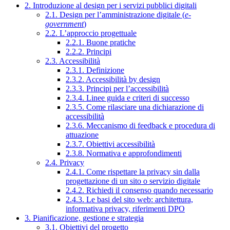
2. Introduzione al design per i servizi pubblici digitali
2.1. Design per l’amministrazione digitale (
e-
government
)
2.2. L’approccio progettuale
2.2.1. Buone pratiche
2.2.2. Principi
2.3. Accessibilità
2.3.1. Definizione
2.3.2. Accessibilità by design
2.3.3. Principi per l’accessibilità
2.3.4. Linee guida e criteri di successo
2.3.5. Come rilasciare una dichiarazione di
accessibilità
2.3.6. Meccanismo di feedback e procedura di
attuazione
2.3.7. Obiettivi accessibilità
2.3.8. Normativa e approfondimenti
2.4. Privacy
2.4.1. Come rispettare la privacy sin dalla
progettazione di un sito o servizio digitale
2.4.2. Richiedi il consenso quando necessario
2.4.3. Le basi del sito web: architettura,
informativa privacy, riferimenti DPO
3. Pianificazione, gestione e strategia
3.1. Obiettivi del progetto