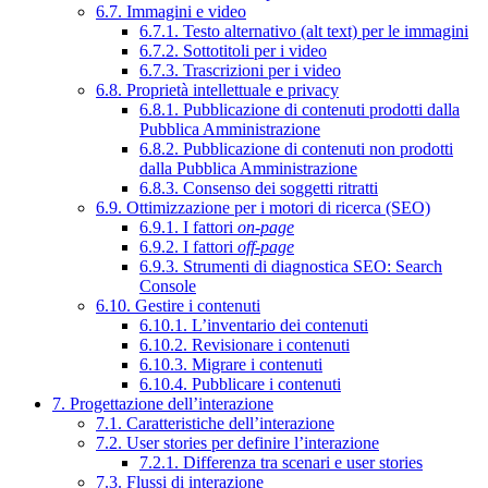
6.7. Immagini e video
6.7.1. Testo alternativo (alt text) per le immagini
6.7.2. Sottotitoli per i video
6.7.3. Trascrizioni per i video
6.8. Proprietà intellettuale e privacy
6.8.1. Pubblicazione di contenuti prodotti dalla
Pubblica Amministrazione
6.8.2. Pubblicazione di contenuti non prodotti
dalla Pubblica Amministrazione
6.8.3. Consenso dei soggetti ritratti
6.9. Ottimizzazione per i motori di ricerca (SEO)
6.9.1. I fattori
on-page
6.9.2. I fattori
off-page
6.9.3. Strumenti di diagnostica SEO: Search
Console
6.10. Gestire i contenuti
6.10.1. L’inventario dei contenuti
6.10.2. Revisionare i contenuti
6.10.3. Migrare i contenuti
6.10.4. Pubblicare i contenuti
7. Progettazione dell’interazione
7.1. Caratteristiche dell’interazione
7.2. User stories per definire l’interazione
7.2.1. Differenza tra scenari e user stories
7.3. Flussi di interazione