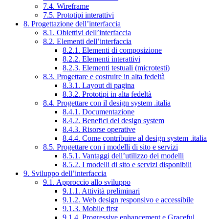
7.4. Wireframe
7.5. Prototipi interattivi
8. Progettazione dell’interfaccia
8.1. Obiettivi dell’interfaccia
8.2. Elementi dell’interfaccia
8.2.1. Elementi di composizione
8.2.2. Elementi interattivi
8.2.3. Elementi testuali (microtesti)
8.3. Progettare e costruire in alta fedeltà
8.3.1. Layout di pagina
8.3.2. Prototipi in alta fedeltà
8.4. Progettare con il design system .italia
8.4.1. Documentazione
8.4.2. Benefici del design system
8.4.3. Risorse operative
8.4.4. Come contribuire al design system .italia
8.5. Progettare con i modelli di sito e servizi
8.5.1. Vantaggi dell’utilizzo dei modelli
8.5.2. I modelli di sito e servizi disponibili
9. Sviluppo dell’interfaccia
9.1. Approccio allo sviluppo
9.1.1. Attività preliminari
9.1.2. Web design responsivo e accessibile
9.1.3. Mobile first
9.1.4. Progressive enhancement e Graceful