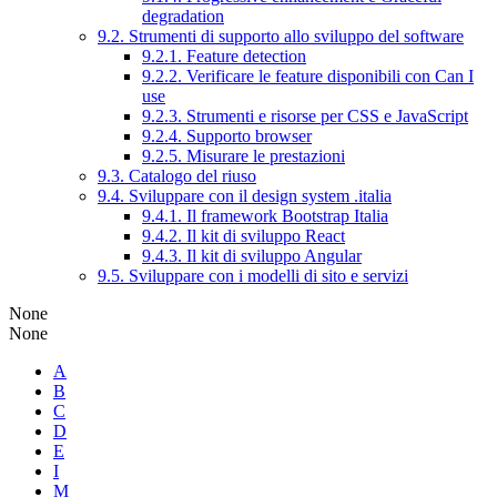
degradation
9.2. Strumenti di supporto allo sviluppo del software
9.2.1. Feature detection
9.2.2. Verificare le feature disponibili con Can I
use
9.2.3. Strumenti e risorse per CSS e JavaScript
9.2.4. Supporto browser
9.2.5. Misurare le prestazioni
9.3. Catalogo del riuso
9.4. Sviluppare con il design system .italia
9.4.1. Il framework Bootstrap Italia
9.4.2. Il kit di sviluppo React
9.4.3. Il kit di sviluppo Angular
9.5. Sviluppare con i modelli di sito e servizi
None
None
A
B
C
D
E
I
M