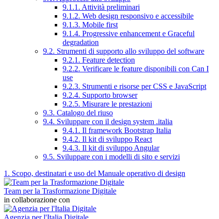
9.1.1. Attività preliminari
9.1.2. Web design responsivo e accessibile
9.1.3. Mobile first
9.1.4. Progressive enhancement e Graceful
degradation
9.2. Strumenti di supporto allo sviluppo del software
9.2.1. Feature detection
9.2.2. Verificare le feature disponibili con Can I
use
9.2.3. Strumenti e risorse per CSS e JavaScript
9.2.4. Supporto browser
9.2.5. Misurare le prestazioni
9.3. Catalogo del riuso
9.4. Sviluppare con il design system .italia
9.4.1. Il framework Bootstrap Italia
9.4.2. Il kit di sviluppo React
9.4.3. Il kit di sviluppo Angular
9.5. Sviluppare con i modelli di sito e servizi
1. Scopo, destinatari e uso del Manuale operativo di design
Team per la Trasformazione Digitale
in collaborazione con
Agenzia per l'Italia Digitale