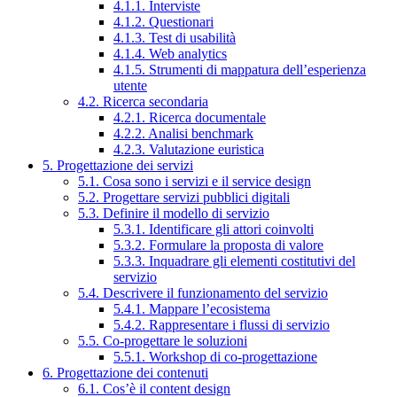
4.1.1. Interviste
4.1.2. Questionari
4.1.3. Test di usabilità
4.1.4. Web analytics
4.1.5. Strumenti di mappatura dell’esperienza
utente
4.2. Ricerca secondaria
4.2.1. Ricerca documentale
4.2.2. Analisi benchmark
4.2.3. Valutazione euristica
5. Progettazione dei servizi
5.1. Cosa sono i servizi e il service design
5.2. Progettare servizi pubblici digitali
5.3. Definire il modello di servizio
5.3.1. Identificare gli attori coinvolti
5.3.2. Formulare la proposta di valore
5.3.3. Inquadrare gli elementi costitutivi del
servizio
5.4. Descrivere il funzionamento del servizio
5.4.1. Mappare l’ecosistema
5.4.2. Rappresentare i flussi di servizio
5.5. Co-progettare le soluzioni
5.5.1. Workshop di co-progettazione
6. Progettazione dei contenuti
6.1. Cos’è il content design