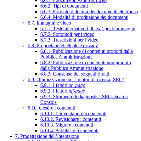
6.6.1. I documenti vanno sul web
6.6.2. Tipi di documenti
6.6.3. Formato di lettura dei documenti elettronici
6.6.4. Modalità di produzione dei documenti
6.7. Immagini e video
6.7.1. Testo alternativo (alt text) per le immagini
6.7.2. Sottotitoli per i video
6.7.3. Trascrizioni per i video
6.8. Proprietà intellettuale e privacy
6.8.1. Pubblicazione di contenuti prodotti dalla
Pubblica Amministrazione
6.8.2. Pubblicazione di contenuti non prodotti
dalla Pubblica Amministrazione
6.8.3. Consenso dei soggetti ritratti
6.9. Ottimizzazione per i motori di ricerca (SEO)
6.9.1. I fattori
on-page
6.9.2. I fattori
off-page
6.9.3. Strumenti di diagnostica SEO: Search
Console
6.10. Gestire i contenuti
6.10.1. L’inventario dei contenuti
6.10.2. Revisionare i contenuti
6.10.3. Migrare i contenuti
6.10.4. Pubblicare i contenuti
7. Progettazione dell’interazione