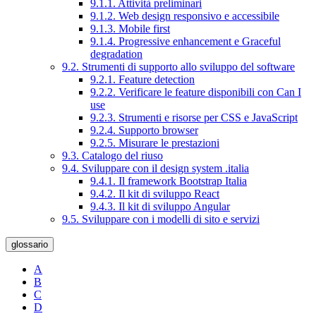
9.1.1. Attività preliminari
9.1.2. Web design responsivo e accessibile
9.1.3. Mobile first
9.1.4. Progressive enhancement e Graceful
degradation
9.2. Strumenti di supporto allo sviluppo del software
9.2.1. Feature detection
9.2.2. Verificare le feature disponibili con Can I
use
9.2.3. Strumenti e risorse per CSS e JavaScript
9.2.4. Supporto browser
9.2.5. Misurare le prestazioni
9.3. Catalogo del riuso
9.4. Sviluppare con il design system .italia
9.4.1. Il framework Bootstrap Italia
9.4.2. Il kit di sviluppo React
9.4.3. Il kit di sviluppo Angular
9.5. Sviluppare con i modelli di sito e servizi
glossario
A
B
C
D