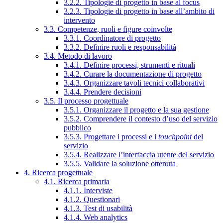
3.2.2. Tipologie di progetto in base al focus
3.2.3. Tipologie di progetto in base all’ambito di
intervento
3.3. Competenze, ruoli e figure coinvolte
3.3.1. Coordinatore di progetto
3.3.2. Definire ruoli e responsabilità
3.4. Metodo di lavoro
3.4.1. Definire processi, strumenti e rituali
3.4.2. Curare la documentazione di progetto
3.4.3. Organizzare tavoli tecnici collaborativi
3.4.4. Prendere decisioni
3.5. Il processo progettuale
3.5.1. Organizzare il progetto e la sua gestione
3.5.2. Comprendere il contesto d’uso del servizio
pubblico
3.5.3. Progettare i processi e i
touchpoint
del
servizio
3.5.4. Realizzare l’interfaccia utente del servizio
3.5.5. Validare la soluzione ottenuta
4. Ricerca progettuale
4.1. Ricerca primaria
4.1.1. Interviste
4.1.2. Questionari
4.1.3. Test di usabilità
4.1.4. Web analytics