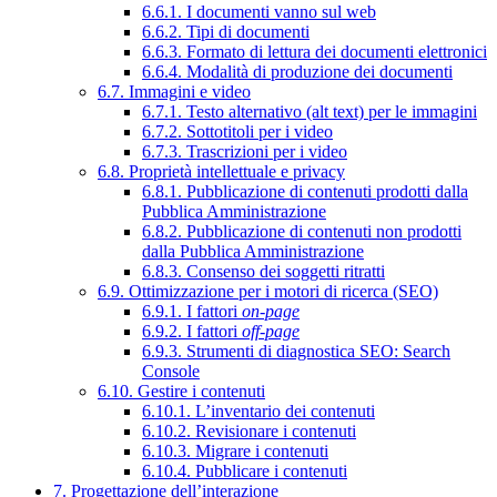
6.6.1. I documenti vanno sul web
6.6.2. Tipi di documenti
6.6.3. Formato di lettura dei documenti elettronici
6.6.4. Modalità di produzione dei documenti
6.7. Immagini e video
6.7.1. Testo alternativo (alt text) per le immagini
6.7.2. Sottotitoli per i video
6.7.3. Trascrizioni per i video
6.8. Proprietà intellettuale e privacy
6.8.1. Pubblicazione di contenuti prodotti dalla
Pubblica Amministrazione
6.8.2. Pubblicazione di contenuti non prodotti
dalla Pubblica Amministrazione
6.8.3. Consenso dei soggetti ritratti
6.9. Ottimizzazione per i motori di ricerca (SEO)
6.9.1. I fattori
on-page
6.9.2. I fattori
off-page
6.9.3. Strumenti di diagnostica SEO: Search
Console
6.10. Gestire i contenuti
6.10.1. L’inventario dei contenuti
6.10.2. Revisionare i contenuti
6.10.3. Migrare i contenuti
6.10.4. Pubblicare i contenuti
7. Progettazione dell’interazione