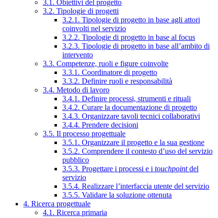
3.1. Obiettivi del progetto
3.2. Tipologie di progetti
3.2.1. Tipologie di progetto in base agli attori
coinvolti nel servizio
3.2.2. Tipologie di progetto in base al focus
3.2.3. Tipologie di progetto in base all’ambito di
intervento
3.3. Competenze, ruoli e figure coinvolte
3.3.1. Coordinatore di progetto
3.3.2. Definire ruoli e responsabilità
3.4. Metodo di lavoro
3.4.1. Definire processi, strumenti e rituali
3.4.2. Curare la documentazione di progetto
3.4.3. Organizzare tavoli tecnici collaborativi
3.4.4. Prendere decisioni
3.5. Il processo progettuale
3.5.1. Organizzare il progetto e la sua gestione
3.5.2. Comprendere il contesto d’uso del servizio
pubblico
3.5.3. Progettare i processi e i
touchpoint
del
servizio
3.5.4. Realizzare l’interfaccia utente del servizio
3.5.5. Validare la soluzione ottenuta
4. Ricerca progettuale
4.1. Ricerca primaria