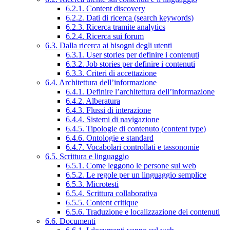
6.2.1. Content discovery
6.2.2. Dati di ricerca (search keywords)
6.2.3. Ricerca tramite analytics
6.2.4. Ricerca sui forum
6.3. Dalla ricerca ai bisogni degli utenti
6.3.1. User stories per definire i contenuti
6.3.2. Job stories per definire i contenuti
6.3.3. Criteri di accettazione
6.4. Architettura dell’informazione
6.4.1. Definire l’architettura dell’informazione
6.4.2. Alberatura
6.4.3. Flussi di interazione
6.4.4. Sistemi di navigazione
6.4.5. Tipologie di contenuto (content type)
6.4.6. Ontologie e standard
6.4.7. Vocabolari controllati e tassonomie
6.5. Scrittura e linguaggio
6.5.1. Come leggono le persone sul web
6.5.2. Le regole per un linguaggio semplice
6.5.3. Microtesti
6.5.4. Scrittura collaborativa
6.5.5. Content critique
6.5.6. Traduzione e localizzazione dei contenuti
6.6. Documenti