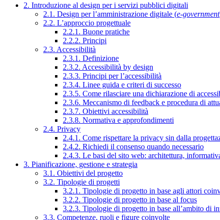
2. Introduzione al design per i servizi pubblici digitali
2.1. Design per l’amministrazione digitale (
e-government
2.2. L’approccio progettuale
2.2.1. Buone pratiche
2.2.2. Principi
2.3. Accessibilità
2.3.1. Definizione
2.3.2. Accessibilità by design
2.3.3. Principi per l’accessibilità
2.3.4. Linee guida e criteri di successo
2.3.5. Come rilasciare una dichiarazione di accessib
2.3.6. Meccanismo di feedback e procedura di attu
2.3.7. Obiettivi accessibilità
2.3.8. Normativa e approfondimenti
2.4. Privacy
2.4.1. Come rispettare la privacy sin dalla progettaz
2.4.2. Richiedi il consenso quando necessario
2.4.3. Le basi del sito web: architettura, informati
3. Pianificazione, gestione e strategia
3.1. Obiettivi del progetto
3.2. Tipologie di progetti
3.2.1. Tipologie di progetto in base agli attori coinv
3.2.2. Tipologie di progetto in base al focus
3.2.3. Tipologie di progetto in base all’ambito di i
3.3. Competenze, ruoli e figure coinvolte