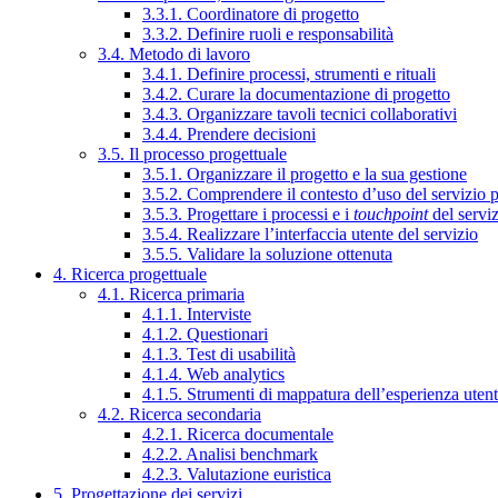
3.3.1. Coordinatore di progetto
3.3.2. Definire ruoli e responsabilità
3.4. Metodo di lavoro
3.4.1. Definire processi, strumenti e rituali
3.4.2. Curare la documentazione di progetto
3.4.3. Organizzare tavoli tecnici collaborativi
3.4.4. Prendere decisioni
3.5. Il processo progettuale
3.5.1. Organizzare il progetto e la sua gestione
3.5.2. Comprendere il contesto d’uso del servizio 
3.5.3. Progettare i processi e i
touchpoint
del servi
3.5.4. Realizzare l’interfaccia utente del servizio
3.5.5. Validare la soluzione ottenuta
4. Ricerca progettuale
4.1. Ricerca primaria
4.1.1. Interviste
4.1.2. Questionari
4.1.3. Test di usabilità
4.1.4. Web analytics
4.1.5. Strumenti di mappatura dell’esperienza uten
4.2. Ricerca secondaria
4.2.1. Ricerca documentale
4.2.2. Analisi benchmark
4.2.3. Valutazione euristica
5. Progettazione dei servizi