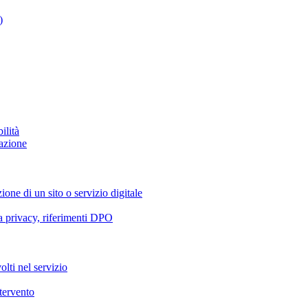
)
ilità
azione
ione di un sito o servizio digitale
va privacy, riferimenti DPO
olti nel servizio
ntervento