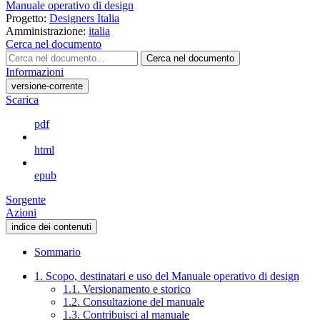
Manuale operativo di design
Progetto:
Designers Italia
Amministrazione:
italia
Cerca nel documento
Cerca nel documento
Informazioni
versione-corrente
Scarica
pdf
html
epub
Sorgente
Azioni
indice dei contenuti
Sommario
1. Scopo, destinatari e uso del Manuale operativo di design
1.1. Versionamento e storico
1.2. Consultazione del manuale
1.3. Contribuisci al manuale