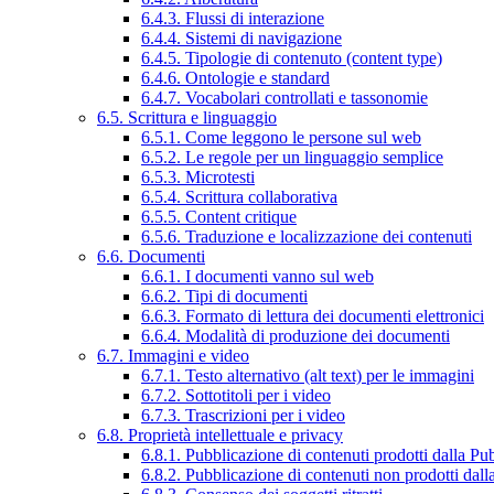
6.4.3. Flussi di interazione
6.4.4. Sistemi di navigazione
6.4.5. Tipologie di contenuto (content type)
6.4.6. Ontologie e standard
6.4.7. Vocabolari controllati e tassonomie
6.5. Scrittura e linguaggio
6.5.1. Come leggono le persone sul web
6.5.2. Le regole per un linguaggio semplice
6.5.3. Microtesti
6.5.4. Scrittura collaborativa
6.5.5. Content critique
6.5.6. Traduzione e localizzazione dei contenuti
6.6. Documenti
6.6.1. I documenti vanno sul web
6.6.2. Tipi di documenti
6.6.3. Formato di lettura dei documenti elettronici
6.6.4. Modalità di produzione dei documenti
6.7. Immagini e video
6.7.1. Testo alternativo (alt text) per le immagini
6.7.2. Sottotitoli per i video
6.7.3. Trascrizioni per i video
6.8. Proprietà intellettuale e privacy
6.8.1. Pubblicazione di contenuti prodotti dalla P
6.8.2. Pubblicazione di contenuti non prodotti dal