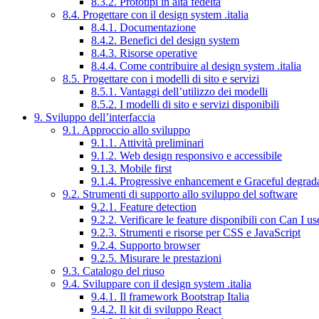
8.3.2. Prototipi in alta fedeltà
8.4. Progettare con il design system .italia
8.4.1. Documentazione
8.4.2. Benefici del design system
8.4.3. Risorse operative
8.4.4. Come contribuire al design system .italia
8.5. Progettare con i modelli di sito e servizi
8.5.1. Vantaggi dell’utilizzo dei modelli
8.5.2. I modelli di sito e servizi disponibili
9. Sviluppo dell’interfaccia
9.1. Approccio allo sviluppo
9.1.1. Attività preliminari
9.1.2. Web design responsivo e accessibile
9.1.3. Mobile first
9.1.4. Progressive enhancement e Graceful degrad
9.2. Strumenti di supporto allo sviluppo del software
9.2.1. Feature detection
9.2.2. Verificare le feature disponibili con Can I us
9.2.3. Strumenti e risorse per CSS e JavaScript
9.2.4. Supporto browser
9.2.5. Misurare le prestazioni
9.3. Catalogo del riuso
9.4. Sviluppare con il design system .italia
9.4.1. Il framework Bootstrap Italia
9.4.2. Il kit di sviluppo React