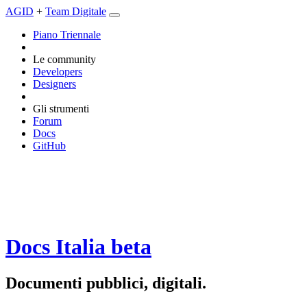
AGID
+
Team Digitale
Piano Triennale
Le community
Developers
Designers
Gli strumenti
Forum
Docs
GitHub
Docs Italia
beta
Documenti pubblici, digitali.