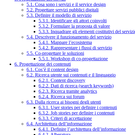
5.1. Cosa sono i servizi e il service design
5.2. Progettare servizi pubblici digitali
5.3. Definire il modello di servizio
5.3.1. Identificare gli attori coinvolti
5.3.2. Formulare la proposta di valore
5.3.3. Inquadrare gli elementi costitutivi del serviz
5.4. Descrivere il funzionamento del servizio
5.4.1. Mappare l’ecosistema
5.4.2. Rappresentare i flussi di servizio
5.5. Co-progettare le soluzioni
5.5.1. Workshop di co-progettazione
6. Progettazione dei contenuti
6.1. Cos’è il content design
6.2. Ricerca utente sui contenuti e il linguaggio
6.2.1. Content discovery
6.2.2. Dati di ricerca (search keywords)
6.2.3. Ricerca tramite analytics
6.2.4. Ricerca sui forum
6.3. Dalla ricerca ai bisogni degli utenti
6.3.1. User stories per definire i contenuti
6.3.2. Job stories per definire i contenuti
6.3.3. Criteri di accettazione
6.4. Architettura dell’informazione
6.4.1. Definire l’architettura dell’informazione
6.4.2. Alberatura