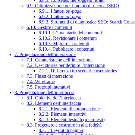
6.8.3. Consenso dei soggetti ritratti
6.9. Ottimizzazione per i motori di ricerca (SEO)
6.9.1. I fattori
on-page
6.9.2. I fattori
off-page
6.9.3. Strumenti di diagnostica SEO: Search Cons
6.10. Gestire i contenuti
6.10.1. L’inventario dei contenuti
6.10.2. Revisionare i contenuti
6.10.3. Migrare i contenuti
6.10.4. Pubblicare i contenuti
7. Progettazione dell’interazione
7.1. Caratteristiche dell’interazione
7.2. User stories per definire l’interazione
7.2.1. Differenza tra scenari e user stories
7.3. Flussi di interazione
7.4. Wireframe
7.5. Prototipi interattivi
8. Progettazione dell’interfaccia
8.1. Obiettivi dell’interfaccia
8.2. Elementi dell’interfaccia
8.2.1. Elementi di composizione
8.2.2. Elementi interattivi
8.2.3. Elementi testuali (microtesti)
8.3. Progettare e costruire in alta fedeltà
8.3.1. Layout di pagina