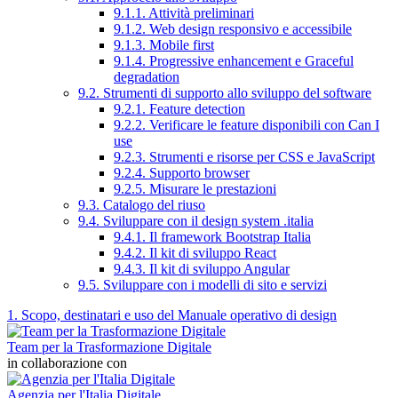
9.1.1. Attività preliminari
9.1.2. Web design responsivo e accessibile
9.1.3. Mobile first
9.1.4. Progressive enhancement e Graceful
degradation
9.2. Strumenti di supporto allo sviluppo del software
9.2.1. Feature detection
9.2.2. Verificare le feature disponibili con Can I
use
9.2.3. Strumenti e risorse per CSS e JavaScript
9.2.4. Supporto browser
9.2.5. Misurare le prestazioni
9.3. Catalogo del riuso
9.4. Sviluppare con il design system .italia
9.4.1. Il framework Bootstrap Italia
9.4.2. Il kit di sviluppo React
9.4.3. Il kit di sviluppo Angular
9.5. Sviluppare con i modelli di sito e servizi
1. Scopo, destinatari e uso del Manuale operativo di design
Team per la Trasformazione Digitale
in collaborazione con
Agenzia per l'Italia Digitale