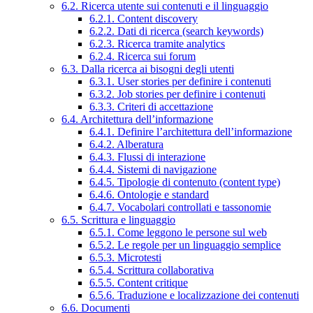
6.2. Ricerca utente sui contenuti e il linguaggio
6.2.1. Content discovery
6.2.2. Dati di ricerca (search keywords)
6.2.3. Ricerca tramite analytics
6.2.4. Ricerca sui forum
6.3. Dalla ricerca ai bisogni degli utenti
6.3.1. User stories per definire i contenuti
6.3.2. Job stories per definire i contenuti
6.3.3. Criteri di accettazione
6.4. Architettura dell’informazione
6.4.1. Definire l’architettura dell’informazione
6.4.2. Alberatura
6.4.3. Flussi di interazione
6.4.4. Sistemi di navigazione
6.4.5. Tipologie di contenuto (content type)
6.4.6. Ontologie e standard
6.4.7. Vocabolari controllati e tassonomie
6.5. Scrittura e linguaggio
6.5.1. Come leggono le persone sul web
6.5.2. Le regole per un linguaggio semplice
6.5.3. Microtesti
6.5.4. Scrittura collaborativa
6.5.5. Content critique
6.5.6. Traduzione e localizzazione dei contenuti
6.6. Documenti