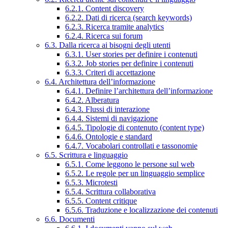
6.2.1. Content discovery
6.2.2. Dati di ricerca (search keywords)
6.2.3. Ricerca tramite analytics
6.2.4. Ricerca sui forum
6.3. Dalla ricerca ai bisogni degli utenti
6.3.1. User stories per definire i contenuti
6.3.2. Job stories per definire i contenuti
6.3.3. Criteri di accettazione
6.4. Architettura dell’informazione
6.4.1. Definire l’architettura dell’informazione
6.4.2. Alberatura
6.4.3. Flussi di interazione
6.4.4. Sistemi di navigazione
6.4.5. Tipologie di contenuto (content type)
6.4.6. Ontologie e standard
6.4.7. Vocabolari controllati e tassonomie
6.5. Scrittura e linguaggio
6.5.1. Come leggono le persone sul web
6.5.2. Le regole per un linguaggio semplice
6.5.3. Microtesti
6.5.4. Scrittura collaborativa
6.5.5. Content critique
6.5.6. Traduzione e localizzazione dei contenuti
6.6. Documenti