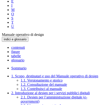
E
I
M
O
S
T
U
Manuale operativo di design
indici e glossario
contenuti
figure
tabelle
glossario
Sommario
1. Scopo, destinatari e uso del Manuale operativo di design
1.1. Versionamento e storico
1.2. Consultazione del manuale
1.3. Contribuisci al manuale
2. Introduzione al design per i servizi pubblici digitali
2.1. Design per l’amministrazione digitale (
e-
government
)