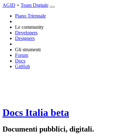
AGID
+
Team Digitale
Piano Triennale
Le community
Developers
Designers
Gli strumenti
Forum
Docs
GitHub
Docs Italia
beta
Documenti pubblici, digitali.