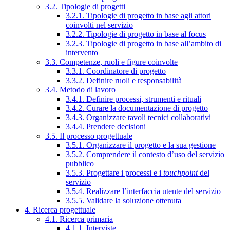
3.2. Tipologie di progetti
3.2.1. Tipologie di progetto in base agli attori
coinvolti nel servizio
3.2.2. Tipologie di progetto in base al focus
3.2.3. Tipologie di progetto in base all’ambito di
intervento
3.3. Competenze, ruoli e figure coinvolte
3.3.1. Coordinatore di progetto
3.3.2. Definire ruoli e responsabilità
3.4. Metodo di lavoro
3.4.1. Definire processi, strumenti e rituali
3.4.2. Curare la documentazione di progetto
3.4.3. Organizzare tavoli tecnici collaborativi
3.4.4. Prendere decisioni
3.5. Il processo progettuale
3.5.1. Organizzare il progetto e la sua gestione
3.5.2. Comprendere il contesto d’uso del servizio
pubblico
3.5.3. Progettare i processi e i
touchpoint
del
servizio
3.5.4. Realizzare l’interfaccia utente del servizio
3.5.5. Validare la soluzione ottenuta
4. Ricerca progettuale
4.1. Ricerca primaria
4.1.1. Interviste