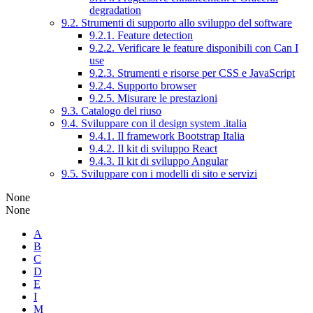
degradation
9.2. Strumenti di supporto allo sviluppo del software
9.2.1. Feature detection
9.2.2. Verificare le feature disponibili con Can I
use
9.2.3. Strumenti e risorse per CSS e JavaScript
9.2.4. Supporto browser
9.2.5. Misurare le prestazioni
9.3. Catalogo del riuso
9.4. Sviluppare con il design system .italia
9.4.1. Il framework Bootstrap Italia
9.4.2. Il kit di sviluppo React
9.4.3. Il kit di sviluppo Angular
9.5. Sviluppare con i modelli di sito e servizi
None
None
A
B
C
D
E
I
M