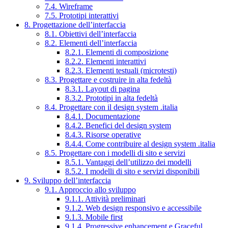
7.4. Wireframe
7.5. Prototipi interattivi
8. Progettazione dell’interfaccia
8.1. Obiettivi dell’interfaccia
8.2. Elementi dell’interfaccia
8.2.1. Elementi di composizione
8.2.2. Elementi interattivi
8.2.3. Elementi testuali (microtesti)
8.3. Progettare e costruire in alta fedeltà
8.3.1. Layout di pagina
8.3.2. Prototipi in alta fedeltà
8.4. Progettare con il design system .italia
8.4.1. Documentazione
8.4.2. Benefici del design system
8.4.3. Risorse operative
8.4.4. Come contribuire al design system .italia
8.5. Progettare con i modelli di sito e servizi
8.5.1. Vantaggi dell’utilizzo dei modelli
8.5.2. I modelli di sito e servizi disponibili
9. Sviluppo dell’interfaccia
9.1. Approccio allo sviluppo
9.1.1. Attività preliminari
9.1.2. Web design responsivo e accessibile
9.1.3. Mobile first
9.1.4. Progressive enhancement e Graceful