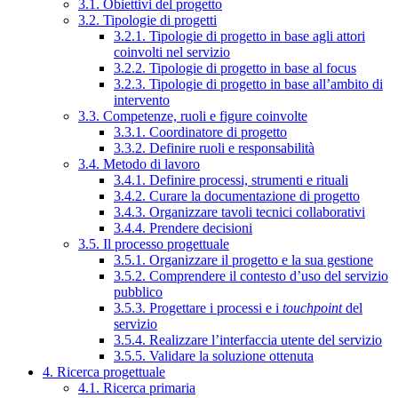
3.1. Obiettivi del progetto
3.2. Tipologie di progetti
3.2.1. Tipologie di progetto in base agli attori
coinvolti nel servizio
3.2.2. Tipologie di progetto in base al focus
3.2.3. Tipologie di progetto in base all’ambito di
intervento
3.3. Competenze, ruoli e figure coinvolte
3.3.1. Coordinatore di progetto
3.3.2. Definire ruoli e responsabilità
3.4. Metodo di lavoro
3.4.1. Definire processi, strumenti e rituali
3.4.2. Curare la documentazione di progetto
3.4.3. Organizzare tavoli tecnici collaborativi
3.4.4. Prendere decisioni
3.5. Il processo progettuale
3.5.1. Organizzare il progetto e la sua gestione
3.5.2. Comprendere il contesto d’uso del servizio
pubblico
3.5.3. Progettare i processi e i
touchpoint
del
servizio
3.5.4. Realizzare l’interfaccia utente del servizio
3.5.5. Validare la soluzione ottenuta
4. Ricerca progettuale
4.1. Ricerca primaria