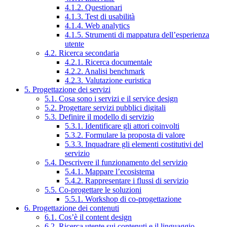
4.1.2. Questionari
4.1.3. Test di usabilità
4.1.4. Web analytics
4.1.5. Strumenti di mappatura dell’esperienza
utente
4.2. Ricerca secondaria
4.2.1. Ricerca documentale
4.2.2. Analisi benchmark
4.2.3. Valutazione euristica
5. Progettazione dei servizi
5.1. Cosa sono i servizi e il service design
5.2. Progettare servizi pubblici digitali
5.3. Definire il modello di servizio
5.3.1. Identificare gli attori coinvolti
5.3.2. Formulare la proposta di valore
5.3.3. Inquadrare gli elementi costitutivi del
servizio
5.4. Descrivere il funzionamento del servizio
5.4.1. Mappare l’ecosistema
5.4.2. Rappresentare i flussi di servizio
5.5. Co-progettare le soluzioni
5.5.1. Workshop di co-progettazione
6. Progettazione dei contenuti
6.1. Cos’è il content design
6.2. Ricerca utente sui contenuti e il linguaggio