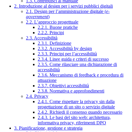
1.3. Contribuisci al manuale
2. Introduzione al design per i servizi pubblici digitali
2.1. Design per l’amministrazione digitale (
e-
government
)
2.2. L’approccio progettuale
2.2.1. Buone pratiche
2.2.2. Principi
2.3. Accessibilità
2.3.1. Definizione
2.3.2. Accessibilità by design
2.3.3. Principi per l’accessibilità
2.3.4. Linee guida e criteri di successo
2.3.5. Come rilasciare una dichiarazione di
accessibilità
2.3.6. Meccanismo di feedback e procedura di
attuazione
2.3.7. Obiettivi accessibilità
2.3.8. Normativa e approfondimenti
2.4. Privacy
2.4.1. Come rispettare la privacy sin dalla
progettazione di un sito o servizio digitale
2.4.2. Richiedi il consenso quando necessario
2.4.3. Le basi del sito web: architettura,
informativa privacy, riferimenti DPO
3. Pianificazione, gestione e strategia