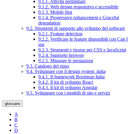
9.1.1. Attività preliminari
9.1.2. Web design responsivo e accessibile
9.1.3. Mobile first
9.1.4. Progressive enhancement e Graceful
degradation
9.2. Strumenti di supporto allo sviluppo del software
9.2.1. Feature detection
9.2.2. Verificare le feature disponibili con Can I
use
9.2.3. Strumenti e risorse per CSS e JavaScript
9.2.4. Supporto browser
9.2.5. Misurare le prestazioni
9.3. Catalogo del riuso
9.4. Sviluppare con il design system .italia
9.4.1. Il framework Bootstrap Italia
9.4.2. Il kit di sviluppo React
9.4.3. Il kit di sviluppo Angular
9.5. Sviluppare con i modelli di sito e servizi
glossario
A
B
C
D