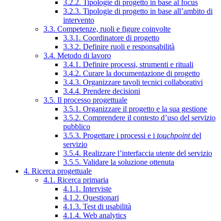
3.2.2. Tipologie di progetto in base al focus
3.2.3. Tipologie di progetto in base all’ambito di
intervento
3.3. Competenze, ruoli e figure coinvolte
3.3.1. Coordinatore di progetto
3.3.2. Definire ruoli e responsabilità
3.4. Metodo di lavoro
3.4.1. Definire processi, strumenti e rituali
3.4.2. Curare la documentazione di progetto
3.4.3. Organizzare tavoli tecnici collaborativi
3.4.4. Prendere decisioni
3.5. Il processo progettuale
3.5.1. Organizzare il progetto e la sua gestione
3.5.2. Comprendere il contesto d’uso del servizio
pubblico
3.5.3. Progettare i processi e i
touchpoint
del
servizio
3.5.4. Realizzare l’interfaccia utente del servizio
3.5.5. Validare la soluzione ottenuta
4. Ricerca progettuale
4.1. Ricerca primaria
4.1.1. Interviste
4.1.2. Questionari
4.1.3. Test di usabilità
4.1.4. Web analytics