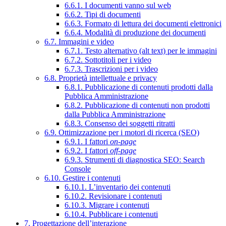
6.6.1. I documenti vanno sul web
6.6.2. Tipi di documenti
6.6.3. Formato di lettura dei documenti elettronici
6.6.4. Modalità di produzione dei documenti
6.7. Immagini e video
6.7.1. Testo alternativo (alt text) per le immagini
6.7.2. Sottotitoli per i video
6.7.3. Trascrizioni per i video
6.8. Proprietà intellettuale e privacy
6.8.1. Pubblicazione di contenuti prodotti dalla
Pubblica Amministrazione
6.8.2. Pubblicazione di contenuti non prodotti
dalla Pubblica Amministrazione
6.8.3. Consenso dei soggetti ritratti
6.9. Ottimizzazione per i motori di ricerca (SEO)
6.9.1. I fattori
on-page
6.9.2. I fattori
off-page
6.9.3. Strumenti di diagnostica SEO: Search
Console
6.10. Gestire i contenuti
6.10.1. L’inventario dei contenuti
6.10.2. Revisionare i contenuti
6.10.3. Migrare i contenuti
6.10.4. Pubblicare i contenuti
7. Progettazione dell’interazione