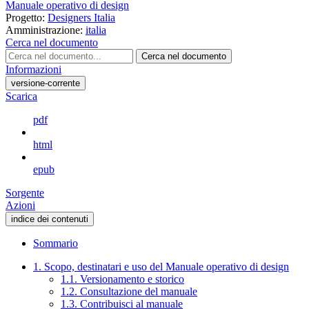
Manuale operativo di design
Progetto:
Designers Italia
Amministrazione:
italia
Cerca nel documento
Cerca nel documento
Informazioni
versione-corrente
Scarica
pdf
html
epub
Sorgente
Azioni
indice dei contenuti
Sommario
1. Scopo, destinatari e uso del Manuale operativo di design
1.1. Versionamento e storico
1.2. Consultazione del manuale
1.3. Contribuisci al manuale