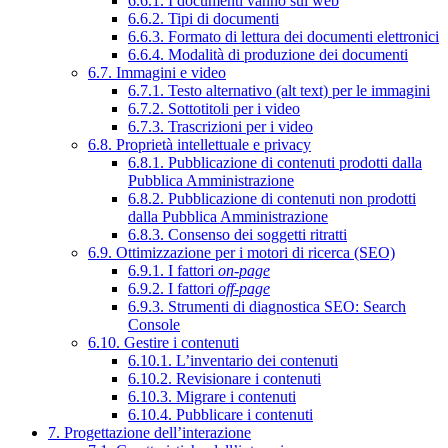
6.6.1. I documenti vanno sul web
6.6.2. Tipi di documenti
6.6.3. Formato di lettura dei documenti elettronici
6.6.4. Modalità di produzione dei documenti
6.7. Immagini e video
6.7.1. Testo alternativo (alt text) per le immagini
6.7.2. Sottotitoli per i video
6.7.3. Trascrizioni per i video
6.8. Proprietà intellettuale e privacy
6.8.1. Pubblicazione di contenuti prodotti dalla
Pubblica Amministrazione
6.8.2. Pubblicazione di contenuti non prodotti
dalla Pubblica Amministrazione
6.8.3. Consenso dei soggetti ritratti
6.9. Ottimizzazione per i motori di ricerca (SEO)
6.9.1. I fattori
on-page
6.9.2. I fattori
off-page
6.9.3. Strumenti di diagnostica SEO: Search
Console
6.10. Gestire i contenuti
6.10.1. L’inventario dei contenuti
6.10.2. Revisionare i contenuti
6.10.3. Migrare i contenuti
6.10.4. Pubblicare i contenuti
7. Progettazione dell’interazione