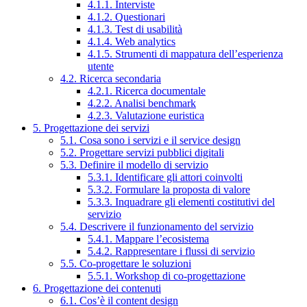
4.1.1. Interviste
4.1.2. Questionari
4.1.3. Test di usabilità
4.1.4. Web analytics
4.1.5. Strumenti di mappatura dell’esperienza
utente
4.2. Ricerca secondaria
4.2.1. Ricerca documentale
4.2.2. Analisi benchmark
4.2.3. Valutazione euristica
5. Progettazione dei servizi
5.1. Cosa sono i servizi e il service design
5.2. Progettare servizi pubblici digitali
5.3. Definire il modello di servizio
5.3.1. Identificare gli attori coinvolti
5.3.2. Formulare la proposta di valore
5.3.3. Inquadrare gli elementi costitutivi del
servizio
5.4. Descrivere il funzionamento del servizio
5.4.1. Mappare l’ecosistema
5.4.2. Rappresentare i flussi di servizio
5.5. Co-progettare le soluzioni
5.5.1. Workshop di co-progettazione
6. Progettazione dei contenuti
6.1. Cos’è il content design