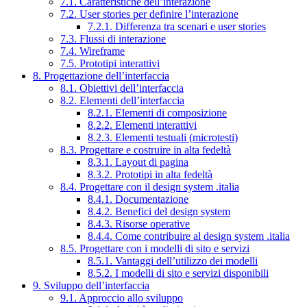
7.1. Caratteristiche dell’interazione
7.2. User stories per definire l’interazione
7.2.1. Differenza tra scenari e user stories
7.3. Flussi di interazione
7.4. Wireframe
7.5. Prototipi interattivi
8. Progettazione dell’interfaccia
8.1. Obiettivi dell’interfaccia
8.2. Elementi dell’interfaccia
8.2.1. Elementi di composizione
8.2.2. Elementi interattivi
8.2.3. Elementi testuali (microtesti)
8.3. Progettare e costruire in alta fedeltà
8.3.1. Layout di pagina
8.3.2. Prototipi in alta fedeltà
8.4. Progettare con il design system .italia
8.4.1. Documentazione
8.4.2. Benefici del design system
8.4.3. Risorse operative
8.4.4. Come contribuire al design system .italia
8.5. Progettare con i modelli di sito e servizi
8.5.1. Vantaggi dell’utilizzo dei modelli
8.5.2. I modelli di sito e servizi disponibili
9. Sviluppo dell’interfaccia
9.1. Approccio allo sviluppo