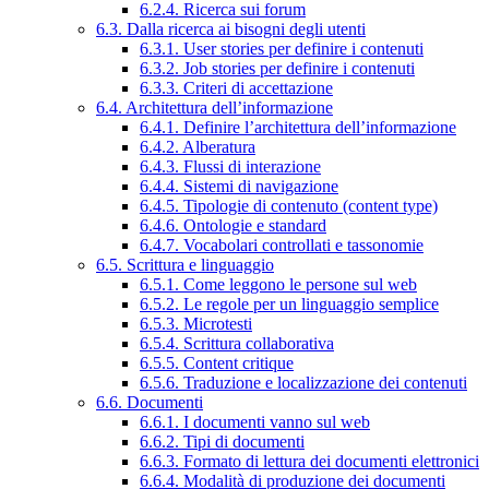
6.2.4. Ricerca sui forum
6.3. Dalla ricerca ai bisogni degli utenti
6.3.1. User stories per definire i contenuti
6.3.2. Job stories per definire i contenuti
6.3.3. Criteri di accettazione
6.4. Architettura dell’informazione
6.4.1. Definire l’architettura dell’informazione
6.4.2. Alberatura
6.4.3. Flussi di interazione
6.4.4. Sistemi di navigazione
6.4.5. Tipologie di contenuto (content type)
6.4.6. Ontologie e standard
6.4.7. Vocabolari controllati e tassonomie
6.5. Scrittura e linguaggio
6.5.1. Come leggono le persone sul web
6.5.2. Le regole per un linguaggio semplice
6.5.3. Microtesti
6.5.4. Scrittura collaborativa
6.5.5. Content critique
6.5.6. Traduzione e localizzazione dei contenuti
6.6. Documenti
6.6.1. I documenti vanno sul web
6.6.2. Tipi di documenti
6.6.3. Formato di lettura dei documenti elettronici
6.6.4. Modalità di produzione dei documenti