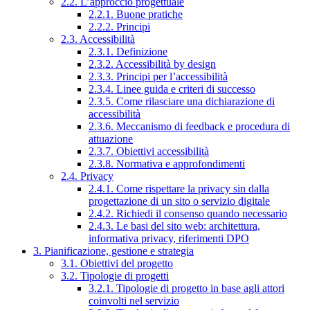
2.2. L’approccio progettuale
2.2.1. Buone pratiche
2.2.2. Principi
2.3. Accessibilità
2.3.1. Definizione
2.3.2. Accessibilità by design
2.3.3. Principi per l’accessibilità
2.3.4. Linee guida e criteri di successo
2.3.5. Come rilasciare una dichiarazione di
accessibilità
2.3.6. Meccanismo di feedback e procedura di
attuazione
2.3.7. Obiettivi accessibilità
2.3.8. Normativa e approfondimenti
2.4. Privacy
2.4.1. Come rispettare la privacy sin dalla
progettazione di un sito o servizio digitale
2.4.2. Richiedi il consenso quando necessario
2.4.3. Le basi del sito web: architettura,
informativa privacy, riferimenti DPO
3. Pianificazione, gestione e strategia
3.1. Obiettivi del progetto
3.2. Tipologie di progetti
3.2.1. Tipologie di progetto in base agli attori
coinvolti nel servizio