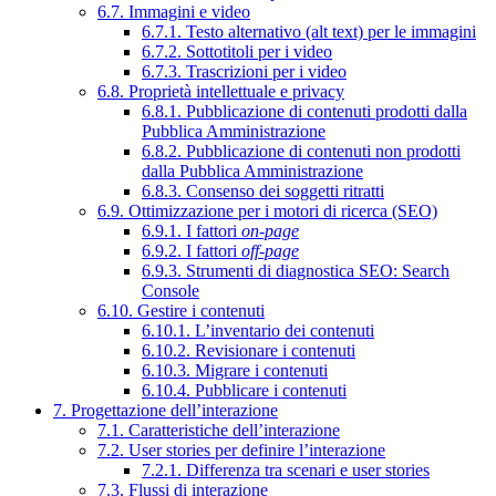
6.7. Immagini e video
6.7.1. Testo alternativo (alt text) per le immagini
6.7.2. Sottotitoli per i video
6.7.3. Trascrizioni per i video
6.8. Proprietà intellettuale e privacy
6.8.1. Pubblicazione di contenuti prodotti dalla
Pubblica Amministrazione
6.8.2. Pubblicazione di contenuti non prodotti
dalla Pubblica Amministrazione
6.8.3. Consenso dei soggetti ritratti
6.9. Ottimizzazione per i motori di ricerca (SEO)
6.9.1. I fattori
on-page
6.9.2. I fattori
off-page
6.9.3. Strumenti di diagnostica SEO: Search
Console
6.10. Gestire i contenuti
6.10.1. L’inventario dei contenuti
6.10.2. Revisionare i contenuti
6.10.3. Migrare i contenuti
6.10.4. Pubblicare i contenuti
7. Progettazione dell’interazione
7.1. Caratteristiche dell’interazione
7.2. User stories per definire l’interazione
7.2.1. Differenza tra scenari e user stories
7.3. Flussi di interazione