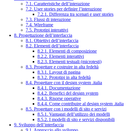
7.1. Caratteristiche dell’interazione
7.2. User stories per definire l’interazione
7.2.1. Differenza tra scenari e user stories
7.3. Flussi di interazione
7.4. Wireframe
7.5. Prototipi interattivi
8. Progettazione dell’interfaccia
8.1. Obiettivi dell’interfaccia
8.2. Elementi dell’interfaccia
8.2.1. Elementi di composizione
8.2.2. Elementi interattivi
8.2.3. Elementi testuali (microtesti)
8.3. Progettare e costruire in alta fedeltà
8.3.1. Layout di pagina
8.3.2. Prototipi in alta fedeltà
8.4. Progettare con il design system .italia
8.4.1. Documentazione
8.4.2. Benefici del design system
8.4.3. Risorse operative
8.4.4. Come contribuire al design system .italia
8.5. Progettare con i modelli di sito e servizi
8.5.1. Vantaggi dell’utilizzo dei modelli
8.5.2. I modelli di sito e servizi disponibili
9. Sviluppo dell’interfaccia
9.1. Approccio allo sviluppo