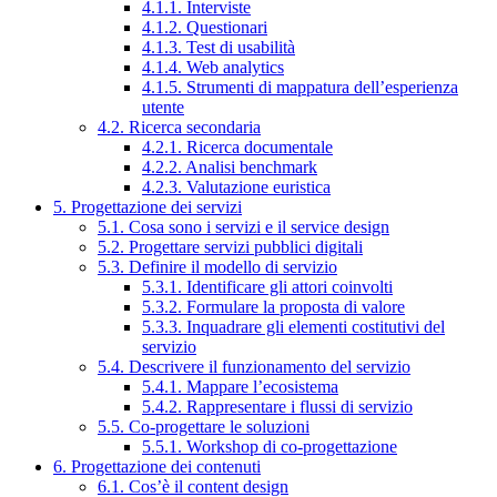
4.1.1. Interviste
4.1.2. Questionari
4.1.3. Test di usabilità
4.1.4. Web analytics
4.1.5. Strumenti di mappatura dell’esperienza
utente
4.2. Ricerca secondaria
4.2.1. Ricerca documentale
4.2.2. Analisi benchmark
4.2.3. Valutazione euristica
5. Progettazione dei servizi
5.1. Cosa sono i servizi e il service design
5.2. Progettare servizi pubblici digitali
5.3. Definire il modello di servizio
5.3.1. Identificare gli attori coinvolti
5.3.2. Formulare la proposta di valore
5.3.3. Inquadrare gli elementi costitutivi del
servizio
5.4. Descrivere il funzionamento del servizio
5.4.1. Mappare l’ecosistema
5.4.2. Rappresentare i flussi di servizio
5.5. Co-progettare le soluzioni
5.5.1. Workshop di co-progettazione
6. Progettazione dei contenuti
6.1. Cos’è il content design