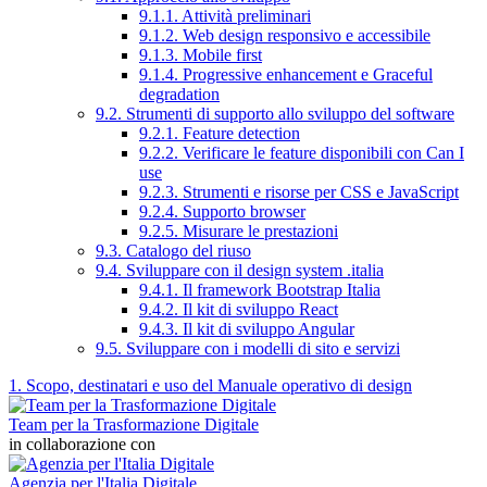
9.1.1. Attività preliminari
9.1.2. Web design responsivo e accessibile
9.1.3. Mobile first
9.1.4. Progressive enhancement e Graceful
degradation
9.2. Strumenti di supporto allo sviluppo del software
9.2.1. Feature detection
9.2.2. Verificare le feature disponibili con Can I
use
9.2.3. Strumenti e risorse per CSS e JavaScript
9.2.4. Supporto browser
9.2.5. Misurare le prestazioni
9.3. Catalogo del riuso
9.4. Sviluppare con il design system .italia
9.4.1. Il framework Bootstrap Italia
9.4.2. Il kit di sviluppo React
9.4.3. Il kit di sviluppo Angular
9.5. Sviluppare con i modelli di sito e servizi
1. Scopo, destinatari e uso del Manuale operativo di design
Team per la Trasformazione Digitale
in collaborazione con
Agenzia per l'Italia Digitale