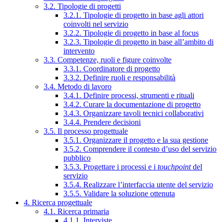
3.2. Tipologie di progetti
3.2.1. Tipologie di progetto in base agli attori
coinvolti nel servizio
3.2.2. Tipologie di progetto in base al focus
3.2.3. Tipologie di progetto in base all’ambito di
intervento
3.3. Competenze, ruoli e figure coinvolte
3.3.1. Coordinatore di progetto
3.3.2. Definire ruoli e responsabilità
3.4. Metodo di lavoro
3.4.1. Definire processi, strumenti e rituali
3.4.2. Curare la documentazione di progetto
3.4.3. Organizzare tavoli tecnici collaborativi
3.4.4. Prendere decisioni
3.5. Il processo progettuale
3.5.1. Organizzare il progetto e la sua gestione
3.5.2. Comprendere il contesto d’uso del servizio
pubblico
3.5.3. Progettare i processi e i
touchpoint
del
servizio
3.5.4. Realizzare l’interfaccia utente del servizio
3.5.5. Validare la soluzione ottenuta
4. Ricerca progettuale
4.1. Ricerca primaria
4.1.1. Interviste