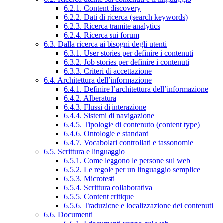
6.2.1. Content discovery
6.2.2. Dati di ricerca (search keywords)
6.2.3. Ricerca tramite analytics
6.2.4. Ricerca sui forum
6.3. Dalla ricerca ai bisogni degli utenti
6.3.1. User stories per definire i contenuti
6.3.2. Job stories per definire i contenuti
6.3.3. Criteri di accettazione
6.4. Architettura dell’informazione
6.4.1. Definire l’architettura dell’informazione
6.4.2. Alberatura
6.4.3. Flussi di interazione
6.4.4. Sistemi di navigazione
6.4.5. Tipologie di contenuto (content type)
6.4.6. Ontologie e standard
6.4.7. Vocabolari controllati e tassonomie
6.5. Scrittura e linguaggio
6.5.1. Come leggono le persone sul web
6.5.2. Le regole per un linguaggio semplice
6.5.3. Microtesti
6.5.4. Scrittura collaborativa
6.5.5. Content critique
6.5.6. Traduzione e localizzazione dei contenuti
6.6. Documenti