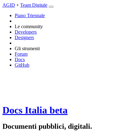
AGID
+
Team Digitale
Piano Triennale
Le community
Developers
Designers
Gli strumenti
Forum
Docs
GitHub
Docs Italia
beta
Documenti pubblici, digitali.