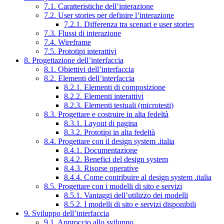
7.1. Caratteristiche dell’interazione
7.2. User stories per definire l’interazione
7.2.1. Differenza tra scenari e user stories
7.3. Flussi di interazione
7.4. Wireframe
7.5. Prototipi interattivi
8. Progettazione dell’interfaccia
8.1. Obiettivi dell’interfaccia
8.2. Elementi dell’interfaccia
8.2.1. Elementi di composizione
8.2.2. Elementi interattivi
8.2.3. Elementi testuali (microtesti)
8.3. Progettare e costruire in alta fedeltà
8.3.1. Layout di pagina
8.3.2. Prototipi in alta fedeltà
8.4. Progettare con il design system .italia
8.4.1. Documentazione
8.4.2. Benefici del design system
8.4.3. Risorse operative
8.4.4. Come contribuire al design system .italia
8.5. Progettare con i modelli di sito e servizi
8.5.1. Vantaggi dell’utilizzo dei modelli
8.5.2. I modelli di sito e servizi disponibili
9. Sviluppo dell’interfaccia
9.1. Approccio allo sviluppo