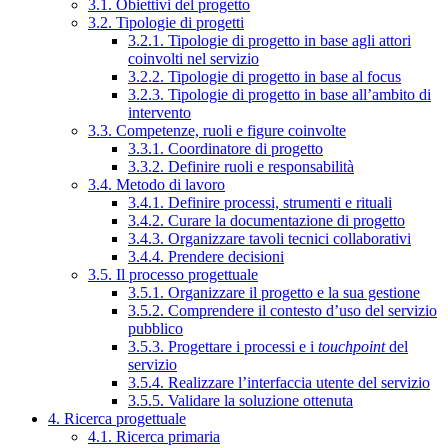
3.1. Obiettivi del progetto
3.2. Tipologie di progetti
3.2.1. Tipologie di progetto in base agli attori
coinvolti nel servizio
3.2.2. Tipologie di progetto in base al focus
3.2.3. Tipologie di progetto in base all’ambito di
intervento
3.3. Competenze, ruoli e figure coinvolte
3.3.1. Coordinatore di progetto
3.3.2. Definire ruoli e responsabilità
3.4. Metodo di lavoro
3.4.1. Definire processi, strumenti e rituali
3.4.2. Curare la documentazione di progetto
3.4.3. Organizzare tavoli tecnici collaborativi
3.4.4. Prendere decisioni
3.5. Il processo progettuale
3.5.1. Organizzare il progetto e la sua gestione
3.5.2. Comprendere il contesto d’uso del servizio
pubblico
3.5.3. Progettare i processi e i
touchpoint
del
servizio
3.5.4. Realizzare l’interfaccia utente del servizio
3.5.5. Validare la soluzione ottenuta
4. Ricerca progettuale
4.1. Ricerca primaria