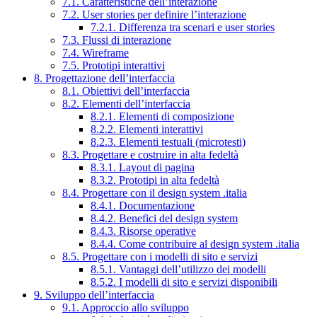
7.1. Caratteristiche dell’interazione
7.2. User stories per definire l’interazione
7.2.1. Differenza tra scenari e user stories
7.3. Flussi di interazione
7.4. Wireframe
7.5. Prototipi interattivi
8. Progettazione dell’interfaccia
8.1. Obiettivi dell’interfaccia
8.2. Elementi dell’interfaccia
8.2.1. Elementi di composizione
8.2.2. Elementi interattivi
8.2.3. Elementi testuali (microtesti)
8.3. Progettare e costruire in alta fedeltà
8.3.1. Layout di pagina
8.3.2. Prototipi in alta fedeltà
8.4. Progettare con il design system .italia
8.4.1. Documentazione
8.4.2. Benefici del design system
8.4.3. Risorse operative
8.4.4. Come contribuire al design system .italia
8.5. Progettare con i modelli di sito e servizi
8.5.1. Vantaggi dell’utilizzo dei modelli
8.5.2. I modelli di sito e servizi disponibili
9. Sviluppo dell’interfaccia
9.1. Approccio allo sviluppo