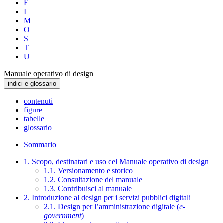
E
I
M
O
S
T
U
Manuale operativo di design
indici e glossario
contenuti
figure
tabelle
glossario
Sommario
1. Scopo, destinatari e uso del Manuale operativo di design
1.1. Versionamento e storico
1.2. Consultazione del manuale
1.3. Contribuisci al manuale
2. Introduzione al design per i servizi pubblici digitali
2.1. Design per l’amministrazione digitale (
e-
government
)