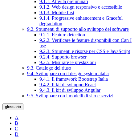
9.1.1. Attività preliminari
9.1.2. Web design responsivo e accessibile
9.1.3. Mobile first
9.1.4. Progressive enhancement e Graceful
degradation
9.2. Strumenti di supporto allo sviluppo del software
9.2.1. Feature detection
9.2.2. Verificare le feature disponibili con Can I
use
9.2.3. Strumenti e risorse per CSS e JavaScript
9.2.4. Supporto browser
9.2.5. Misurare le prestazioni
9.3. Catalogo del riuso
9.4. Sviluppare con il design system .italia
9.4.1. Il framework Bootstrap Italia
9.4.2. Il kit di sviluppo React
9.4.3. Il kit di sviluppo Angular
9.5. Sviluppare con i modelli di sito e servizi
glossario
A
B
C
D