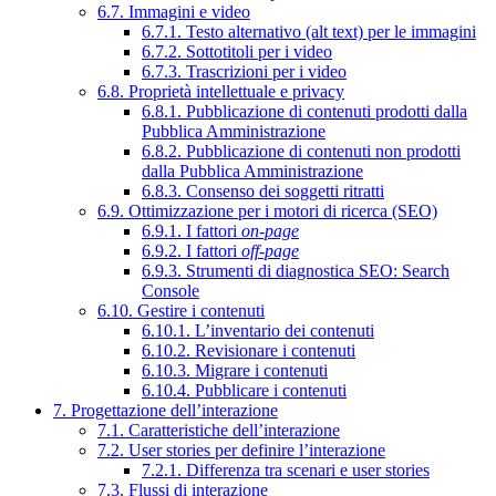
6.7. Immagini e video
6.7.1. Testo alternativo (alt text) per le immagini
6.7.2. Sottotitoli per i video
6.7.3. Trascrizioni per i video
6.8. Proprietà intellettuale e privacy
6.8.1. Pubblicazione di contenuti prodotti dalla
Pubblica Amministrazione
6.8.2. Pubblicazione di contenuti non prodotti
dalla Pubblica Amministrazione
6.8.3. Consenso dei soggetti ritratti
6.9. Ottimizzazione per i motori di ricerca (SEO)
6.9.1. I fattori
on-page
6.9.2. I fattori
off-page
6.9.3. Strumenti di diagnostica SEO: Search
Console
6.10. Gestire i contenuti
6.10.1. L’inventario dei contenuti
6.10.2. Revisionare i contenuti
6.10.3. Migrare i contenuti
6.10.4. Pubblicare i contenuti
7. Progettazione dell’interazione
7.1. Caratteristiche dell’interazione
7.2. User stories per definire l’interazione
7.2.1. Differenza tra scenari e user stories
7.3. Flussi di interazione