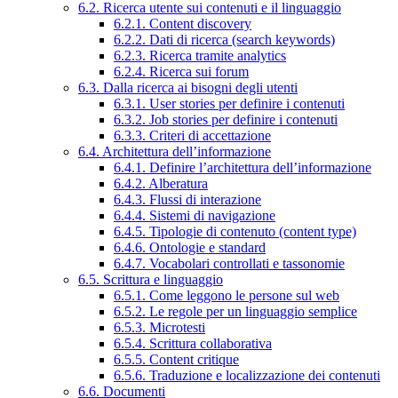
6.2. Ricerca utente sui contenuti e il linguaggio
6.2.1. Content discovery
6.2.2. Dati di ricerca (search keywords)
6.2.3. Ricerca tramite analytics
6.2.4. Ricerca sui forum
6.3. Dalla ricerca ai bisogni degli utenti
6.3.1. User stories per definire i contenuti
6.3.2. Job stories per definire i contenuti
6.3.3. Criteri di accettazione
6.4. Architettura dell’informazione
6.4.1. Definire l’architettura dell’informazione
6.4.2. Alberatura
6.4.3. Flussi di interazione
6.4.4. Sistemi di navigazione
6.4.5. Tipologie di contenuto (content type)
6.4.6. Ontologie e standard
6.4.7. Vocabolari controllati e tassonomie
6.5. Scrittura e linguaggio
6.5.1. Come leggono le persone sul web
6.5.2. Le regole per un linguaggio semplice
6.5.3. Microtesti
6.5.4. Scrittura collaborativa
6.5.5. Content critique
6.5.6. Traduzione e localizzazione dei contenuti
6.6. Documenti