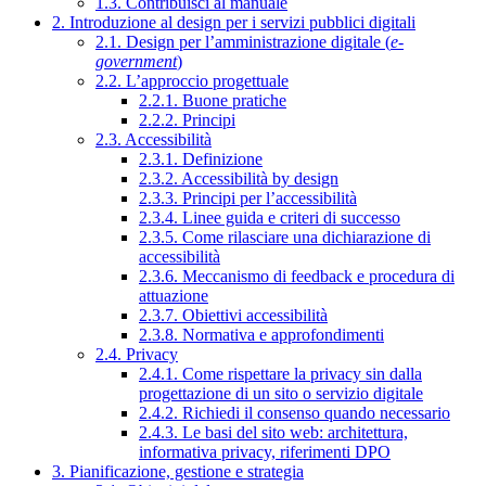
1.3. Contribuisci al manuale
2. Introduzione al design per i servizi pubblici digitali
2.1. Design per l’amministrazione digitale (
e-
government
)
2.2. L’approccio progettuale
2.2.1. Buone pratiche
2.2.2. Principi
2.3. Accessibilità
2.3.1. Definizione
2.3.2. Accessibilità by design
2.3.3. Principi per l’accessibilità
2.3.4. Linee guida e criteri di successo
2.3.5. Come rilasciare una dichiarazione di
accessibilità
2.3.6. Meccanismo di feedback e procedura di
attuazione
2.3.7. Obiettivi accessibilità
2.3.8. Normativa e approfondimenti
2.4. Privacy
2.4.1. Come rispettare la privacy sin dalla
progettazione di un sito o servizio digitale
2.4.2. Richiedi il consenso quando necessario
2.4.3. Le basi del sito web: architettura,
informativa privacy, riferimenti DPO
3. Pianificazione, gestione e strategia