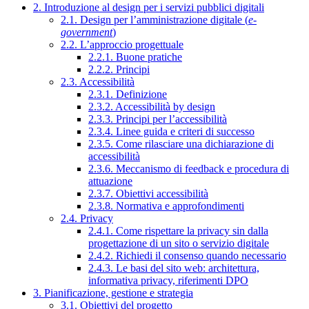
2. Introduzione al design per i servizi pubblici digitali
2.1. Design per l’amministrazione digitale (
e-
government
)
2.2. L’approccio progettuale
2.2.1. Buone pratiche
2.2.2. Principi
2.3. Accessibilità
2.3.1. Definizione
2.3.2. Accessibilità by design
2.3.3. Principi per l’accessibilità
2.3.4. Linee guida e criteri di successo
2.3.5. Come rilasciare una dichiarazione di
accessibilità
2.3.6. Meccanismo di feedback e procedura di
attuazione
2.3.7. Obiettivi accessibilità
2.3.8. Normativa e approfondimenti
2.4. Privacy
2.4.1. Come rispettare la privacy sin dalla
progettazione di un sito o servizio digitale
2.4.2. Richiedi il consenso quando necessario
2.4.3. Le basi del sito web: architettura,
informativa privacy, riferimenti DPO
3. Pianificazione, gestione e strategia
3.1. Obiettivi del progetto