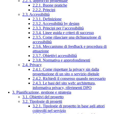
2.2. L’approccio progettuale
2.2.1. Buone pratiche
2.2.2. Principi
2.3. Accessibilità
2.3.1. Definizione
2.3.2. Accessibilità by design
2.3.3. Principi per l’accessibilità
2.3.4. Linee guida e criteri di successo
2.3.5. Come rilasciare una dichiarazione di
accessibilità
2.3.6. Meccanismo di feedback e procedura di
attuazione
2.3.7. Obiettivi accessibilità
2.3.8. Normativa e approfondimenti
2.4. Privacy
2.4.1. Come rispettare la privacy sin dalla
progettazione di un sito o servizio digitale
2.4.2. Richiedi il consenso quando necessario
2.4.3. Le basi del sito web: architettura,
informativa privacy, riferimenti DPO
3. Pianificazione, gestione e strategia
3.1. Obiettivi del progetto
3.2. Tipologie di progetti
3.2.1. Tipologie di progetto in base agli attori
coinvolti nel servizio