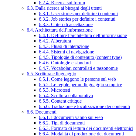
6.2.4. Ricerca sui forum
6.3. Dalla ricerca ai bisogni degli utenti
6.3.1. User stories per definire i contenuti
6.3.2. Job stories per definire i contenuti
6.3.3. Criteri di accettazione
6.4. Architettura dell’informazione
6.4.1. Definire l’architettura dell’informazione
6.4.2. Alberatura
6.4.3. Flussi di interazione
6.4.4. Sistemi di navigazione
6.4.5. Tipologie di contenuto (content type)
6.4.6. Ontologie e standard
6.4.7. Vocabolari controllati e tassonomie
6.5. Scrittura e linguaggio
6.5.1. Come leggono le persone sul web
6.5.2. Le regole per un linguaggio semplice
6.5.3. Microtesti
6.5.4. Scrittura collaborativa
6.5.5. Content critique
6.5.6. Traduzione e localizzazione dei contenuti
6.6. Documenti
6.6.1. I documenti vanno sul web
6.6.2. Tipi di documenti
6.6.3. Formato di lettura dei documenti elettronici
6.6.4. Modalità di produzione dei documenti