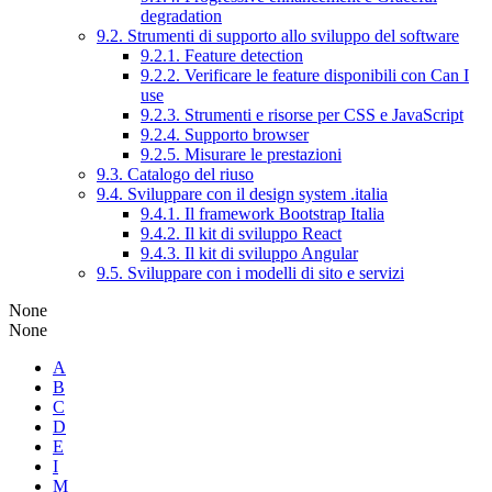
degradation
9.2. Strumenti di supporto allo sviluppo del software
9.2.1. Feature detection
9.2.2. Verificare le feature disponibili con Can I
use
9.2.3. Strumenti e risorse per CSS e JavaScript
9.2.4. Supporto browser
9.2.5. Misurare le prestazioni
9.3. Catalogo del riuso
9.4. Sviluppare con il design system .italia
9.4.1. Il framework Bootstrap Italia
9.4.2. Il kit di sviluppo React
9.4.3. Il kit di sviluppo Angular
9.5. Sviluppare con i modelli di sito e servizi
None
None
A
B
C
D
E
I
M