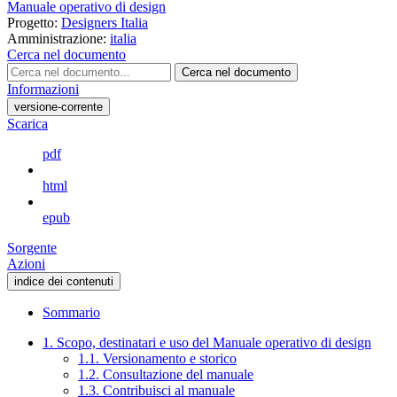
Manuale operativo di design
Progetto:
Designers Italia
Amministrazione:
italia
Cerca nel documento
Cerca nel documento
Informazioni
versione-corrente
Scarica
pdf
html
epub
Sorgente
Azioni
indice dei contenuti
Sommario
1. Scopo, destinatari e uso del Manuale operativo di design
1.1. Versionamento e storico
1.2. Consultazione del manuale
1.3. Contribuisci al manuale