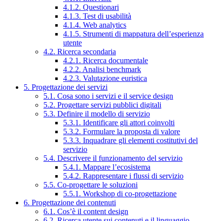
4.1.2. Questionari
4.1.3. Test di usabilità
4.1.4. Web analytics
4.1.5. Strumenti di mappatura dell’esperienza
utente
4.2. Ricerca secondaria
4.2.1. Ricerca documentale
4.2.2. Analisi benchmark
4.2.3. Valutazione euristica
5. Progettazione dei servizi
5.1. Cosa sono i servizi e il service design
5.2. Progettare servizi pubblici digitali
5.3. Definire il modello di servizio
5.3.1. Identificare gli attori coinvolti
5.3.2. Formulare la proposta di valore
5.3.3. Inquadrare gli elementi costitutivi del
servizio
5.4. Descrivere il funzionamento del servizio
5.4.1. Mappare l’ecosistema
5.4.2. Rappresentare i flussi di servizio
5.5. Co-progettare le soluzioni
5.5.1. Workshop di co-progettazione
6. Progettazione dei contenuti
6.1. Cos’è il content design
6.2. Ricerca utente sui contenuti e il linguaggio