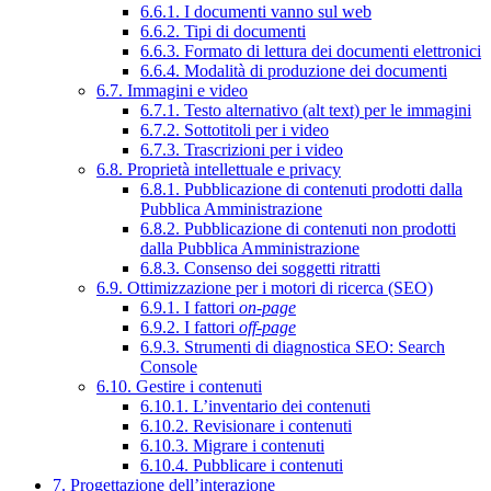
6.6.1. I documenti vanno sul web
6.6.2. Tipi di documenti
6.6.3. Formato di lettura dei documenti elettronici
6.6.4. Modalità di produzione dei documenti
6.7. Immagini e video
6.7.1. Testo alternativo (alt text) per le immagini
6.7.2. Sottotitoli per i video
6.7.3. Trascrizioni per i video
6.8. Proprietà intellettuale e privacy
6.8.1. Pubblicazione di contenuti prodotti dalla
Pubblica Amministrazione
6.8.2. Pubblicazione di contenuti non prodotti
dalla Pubblica Amministrazione
6.8.3. Consenso dei soggetti ritratti
6.9. Ottimizzazione per i motori di ricerca (SEO)
6.9.1. I fattori
on-page
6.9.2. I fattori
off-page
6.9.3. Strumenti di diagnostica SEO: Search
Console
6.10. Gestire i contenuti
6.10.1. L’inventario dei contenuti
6.10.2. Revisionare i contenuti
6.10.3. Migrare i contenuti
6.10.4. Pubblicare i contenuti
7. Progettazione dell’interazione