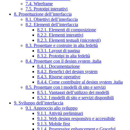
7.4. Wireframe
7.5. Prototipi interattivi
8. Progettazione dell’interfaccia
8.1. Obiettivi dell’interfaccia
8.2. Elementi dell’interfaccia
8.2.1. Elementi di composizione
8.2.2. Elementi interattivi
8.2.3. Elementi testuali (microtesti)
8.3. Progettare e costruire in alta fedeltà
8.3.1. Layout di pagina
8.3.2. Prototipi in alta fedeltà
8.4. Progettare con il design system .italia
8.4.1. Documentazione
8.4.2. Benefici del design system
8.4.3. Risorse operative
8.4.4. Come contribuire al design system .italia
8.5. Progettare con i modelli di sito e servizi
8.5.1. Vantaggi dell’utilizzo dei modelli
8.5.2. I modelli di sito e servizi disponibili
9. Sviluppo dell’interfaccia
9.1. Approccio allo sviluppo
9.1.1. Attività preliminari
9.1.2. Web design responsivo e accessibile
9.1.3. Mobile first
9.1.4. Progressive enhancement e Graceful