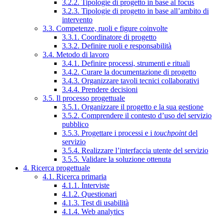
3.2.2. Tipologie di progetto in base al focus
3.2.3. Tipologie di progetto in base all’ambito di
intervento
3.3. Competenze, ruoli e figure coinvolte
3.3.1. Coordinatore di progetto
3.3.2. Definire ruoli e responsabilità
3.4. Metodo di lavoro
3.4.1. Definire processi, strumenti e rituali
3.4.2. Curare la documentazione di progetto
3.4.3. Organizzare tavoli tecnici collaborativi
3.4.4. Prendere decisioni
3.5. Il processo progettuale
3.5.1. Organizzare il progetto e la sua gestione
3.5.2. Comprendere il contesto d’uso del servizio
pubblico
3.5.3. Progettare i processi e i
touchpoint
del
servizio
3.5.4. Realizzare l’interfaccia utente del servizio
3.5.5. Validare la soluzione ottenuta
4. Ricerca progettuale
4.1. Ricerca primaria
4.1.1. Interviste
4.1.2. Questionari
4.1.3. Test di usabilità
4.1.4. Web analytics