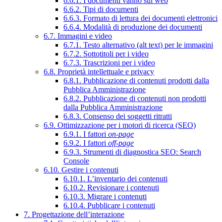
6.6.1. I documenti vanno sul web
6.6.2. Tipi di documenti
6.6.3. Formato di lettura dei documenti elettronici
6.6.4. Modalità di produzione dei documenti
6.7. Immagini e video
6.7.1. Testo alternativo (alt text) per le immagini
6.7.2. Sottotitoli per i video
6.7.3. Trascrizioni per i video
6.8. Proprietà intellettuale e privacy
6.8.1. Pubblicazione di contenuti prodotti dalla
Pubblica Amministrazione
6.8.2. Pubblicazione di contenuti non prodotti
dalla Pubblica Amministrazione
6.8.3. Consenso dei soggetti ritratti
6.9. Ottimizzazione per i motori di ricerca (SEO)
6.9.1. I fattori
on-page
6.9.2. I fattori
off-page
6.9.3. Strumenti di diagnostica SEO: Search
Console
6.10. Gestire i contenuti
6.10.1. L’inventario dei contenuti
6.10.2. Revisionare i contenuti
6.10.3. Migrare i contenuti
6.10.4. Pubblicare i contenuti
7. Progettazione dell’interazione