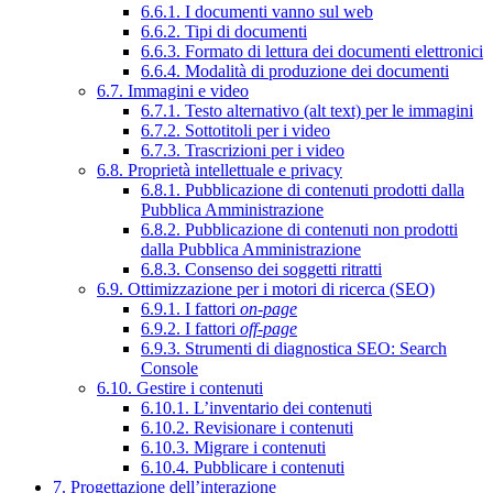
6.6.1. I documenti vanno sul web
6.6.2. Tipi di documenti
6.6.3. Formato di lettura dei documenti elettronici
6.6.4. Modalità di produzione dei documenti
6.7. Immagini e video
6.7.1. Testo alternativo (alt text) per le immagini
6.7.2. Sottotitoli per i video
6.7.3. Trascrizioni per i video
6.8. Proprietà intellettuale e privacy
6.8.1. Pubblicazione di contenuti prodotti dalla
Pubblica Amministrazione
6.8.2. Pubblicazione di contenuti non prodotti
dalla Pubblica Amministrazione
6.8.3. Consenso dei soggetti ritratti
6.9. Ottimizzazione per i motori di ricerca (SEO)
6.9.1. I fattori
on-page
6.9.2. I fattori
off-page
6.9.3. Strumenti di diagnostica SEO: Search
Console
6.10. Gestire i contenuti
6.10.1. L’inventario dei contenuti
6.10.2. Revisionare i contenuti
6.10.3. Migrare i contenuti
6.10.4. Pubblicare i contenuti
7. Progettazione dell’interazione