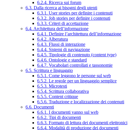
6.2.4. Ricerca sui forum
6.3. Dalla ricerca ai bisogni degli utenti
6.3.1. User stories per definire i contenuti
6.3.2. Job stories per definire i contenuti
6.3.3. Criteri di accettazione
6.4. Architettura dell’informazione
6.4.1. Definire l’architettura dell’informazione
6.4.2. Alberatura
6.4.3. Flussi di interazione
6.4.4. Sistemi di navigazione
6.4.5. Tipologie di contenuto (content type)
6.4.6. Ontologie e standard
6.4.7. Vocabolari controllati e tassonomie
6.5. Scrittura e linguaggio
6.5.1. Come leggono le persone sul web
6.5.2. Le regole per un linguaggio semplice
6.5.3. Microtesti
6.5.4. Scrittura collaborativa
6.5.5. Content critique
6.5.6. Traduzione e localizzazione dei contenuti
6.6. Documenti
6.6.1. I documenti vanno sul web
6.6.2. Tipi di documenti
6.6.3. Formato di lettura dei documenti elettronici
6.6.4. Modalità di produzione dei documenti