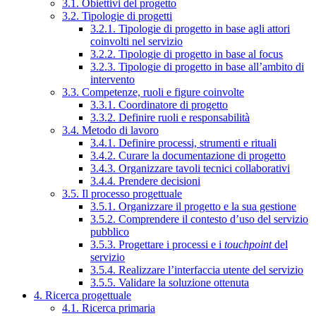
3.1. Obiettivi del progetto
3.2. Tipologie di progetti
3.2.1. Tipologie di progetto in base agli attori
coinvolti nel servizio
3.2.2. Tipologie di progetto in base al focus
3.2.3. Tipologie di progetto in base all’ambito di
intervento
3.3. Competenze, ruoli e figure coinvolte
3.3.1. Coordinatore di progetto
3.3.2. Definire ruoli e responsabilità
3.4. Metodo di lavoro
3.4.1. Definire processi, strumenti e rituali
3.4.2. Curare la documentazione di progetto
3.4.3. Organizzare tavoli tecnici collaborativi
3.4.4. Prendere decisioni
3.5. Il processo progettuale
3.5.1. Organizzare il progetto e la sua gestione
3.5.2. Comprendere il contesto d’uso del servizio
pubblico
3.5.3. Progettare i processi e i
touchpoint
del
servizio
3.5.4. Realizzare l’interfaccia utente del servizio
3.5.5. Validare la soluzione ottenuta
4. Ricerca progettuale
4.1. Ricerca primaria