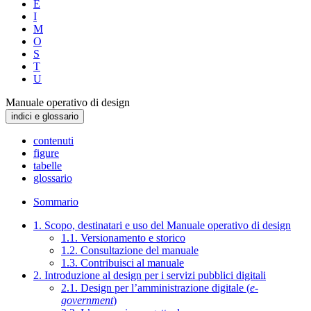
E
I
M
O
S
T
U
Manuale operativo di design
indici e glossario
contenuti
figure
tabelle
glossario
Sommario
1. Scopo, destinatari e uso del Manuale operativo di design
1.1. Versionamento e storico
1.2. Consultazione del manuale
1.3. Contribuisci al manuale
2. Introduzione al design per i servizi pubblici digitali
2.1. Design per l’amministrazione digitale (
e-
government
)