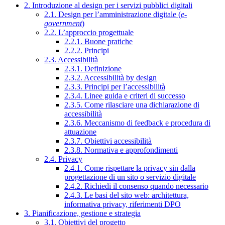
2. Introduzione al design per i servizi pubblici digitali
2.1. Design per l’amministrazione digitale (
e-
government
)
2.2. L’approccio progettuale
2.2.1. Buone pratiche
2.2.2. Principi
2.3. Accessibilità
2.3.1. Definizione
2.3.2. Accessibilità by design
2.3.3. Principi per l’accessibilità
2.3.4. Linee guida e criteri di successo
2.3.5. Come rilasciare una dichiarazione di
accessibilità
2.3.6. Meccanismo di feedback e procedura di
attuazione
2.3.7. Obiettivi accessibilità
2.3.8. Normativa e approfondimenti
2.4. Privacy
2.4.1. Come rispettare la privacy sin dalla
progettazione di un sito o servizio digitale
2.4.2. Richiedi il consenso quando necessario
2.4.3. Le basi del sito web: architettura,
informativa privacy, riferimenti DPO
3. Pianificazione, gestione e strategia
3.1. Obiettivi del progetto