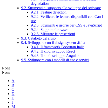
degradation
9.2. Strumenti di supporto allo sviluppo del software
9.2.1. Feature detection
9.2.2. Verificare le feature disponibili con Can I
use
9.2.3. Strumenti e risorse per CSS e JavaScript
9.2.4. Supporto browser
9.2.5. Misurare le prestazioni
9.3. Catalogo del riuso
9.4. Sviluppare con il design system .italia
9.4.1. Il framework Bootstrap Italia
9.4.2. Il kit di sviluppo React
9.4.3. Il kit di sviluppo Angular
9.5. Sviluppare con i modelli di sito e servizi
None
None
A
B
C
D
E
I
M