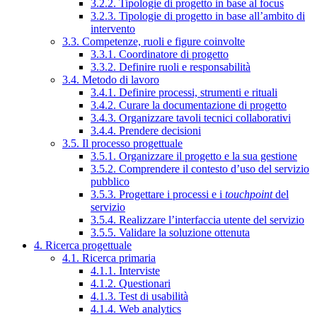
3.2.2. Tipologie di progetto in base al focus
3.2.3. Tipologie di progetto in base all’ambito di
intervento
3.3. Competenze, ruoli e figure coinvolte
3.3.1. Coordinatore di progetto
3.3.2. Definire ruoli e responsabilità
3.4. Metodo di lavoro
3.4.1. Definire processi, strumenti e rituali
3.4.2. Curare la documentazione di progetto
3.4.3. Organizzare tavoli tecnici collaborativi
3.4.4. Prendere decisioni
3.5. Il processo progettuale
3.5.1. Organizzare il progetto e la sua gestione
3.5.2. Comprendere il contesto d’uso del servizio
pubblico
3.5.3. Progettare i processi e i
touchpoint
del
servizio
3.5.4. Realizzare l’interfaccia utente del servizio
3.5.5. Validare la soluzione ottenuta
4. Ricerca progettuale
4.1. Ricerca primaria
4.1.1. Interviste
4.1.2. Questionari
4.1.3. Test di usabilità
4.1.4. Web analytics