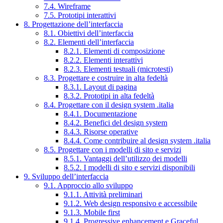
7.4. Wireframe
7.5. Prototipi interattivi
8. Progettazione dell’interfaccia
8.1. Obiettivi dell’interfaccia
8.2. Elementi dell’interfaccia
8.2.1. Elementi di composizione
8.2.2. Elementi interattivi
8.2.3. Elementi testuali (microtesti)
8.3. Progettare e costruire in alta fedeltà
8.3.1. Layout di pagina
8.3.2. Prototipi in alta fedeltà
8.4. Progettare con il design system .italia
8.4.1. Documentazione
8.4.2. Benefici del design system
8.4.3. Risorse operative
8.4.4. Come contribuire al design system .italia
8.5. Progettare con i modelli di sito e servizi
8.5.1. Vantaggi dell’utilizzo dei modelli
8.5.2. I modelli di sito e servizi disponibili
9. Sviluppo dell’interfaccia
9.1. Approccio allo sviluppo
9.1.1. Attività preliminari
9.1.2. Web design responsivo e accessibile
9.1.3. Mobile first
9.1.4. Progressive enhancement e Graceful