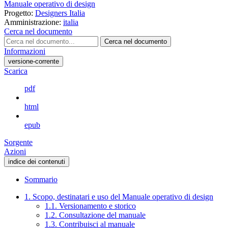
Manuale operativo di design
Progetto:
Designers Italia
Amministrazione:
italia
Cerca nel documento
Cerca nel documento
Informazioni
versione-corrente
Scarica
pdf
html
epub
Sorgente
Azioni
indice dei contenuti
Sommario
1. Scopo, destinatari e uso del Manuale operativo di design
1.1. Versionamento e storico
1.2. Consultazione del manuale
1.3. Contribuisci al manuale