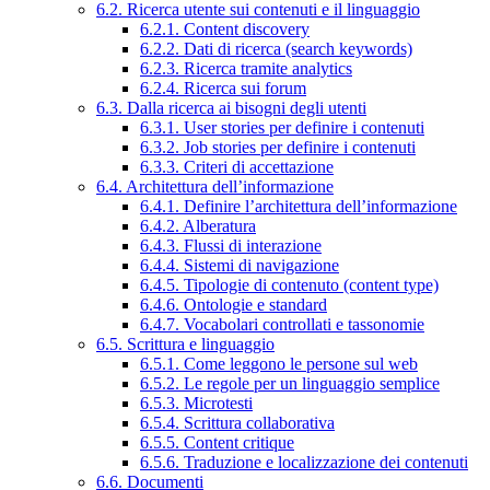
6.2. Ricerca utente sui contenuti e il linguaggio
6.2.1. Content discovery
6.2.2. Dati di ricerca (search keywords)
6.2.3. Ricerca tramite analytics
6.2.4. Ricerca sui forum
6.3. Dalla ricerca ai bisogni degli utenti
6.3.1. User stories per definire i contenuti
6.3.2. Job stories per definire i contenuti
6.3.3. Criteri di accettazione
6.4. Architettura dell’informazione
6.4.1. Definire l’architettura dell’informazione
6.4.2. Alberatura
6.4.3. Flussi di interazione
6.4.4. Sistemi di navigazione
6.4.5. Tipologie di contenuto (content type)
6.4.6. Ontologie e standard
6.4.7. Vocabolari controllati e tassonomie
6.5. Scrittura e linguaggio
6.5.1. Come leggono le persone sul web
6.5.2. Le regole per un linguaggio semplice
6.5.3. Microtesti
6.5.4. Scrittura collaborativa
6.5.5. Content critique
6.5.6. Traduzione e localizzazione dei contenuti
6.6. Documenti