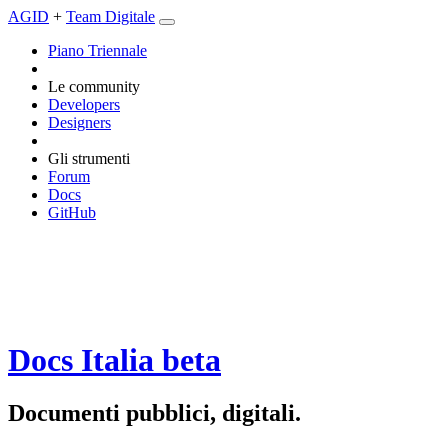
AGID
+
Team Digitale
Piano Triennale
Le community
Developers
Designers
Gli strumenti
Forum
Docs
GitHub
Docs Italia
beta
Documenti pubblici, digitali.