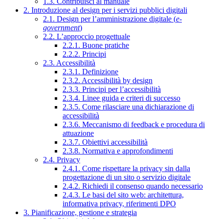
1.3. Contribuisci al manuale
2. Introduzione al design per i servizi pubblici digitali
2.1. Design per l’amministrazione digitale (
e-
government
)
2.2. L’approccio progettuale
2.2.1. Buone pratiche
2.2.2. Principi
2.3. Accessibilità
2.3.1. Definizione
2.3.2. Accessibilità by design
2.3.3. Principi per l’accessibilità
2.3.4. Linee guida e criteri di successo
2.3.5. Come rilasciare una dichiarazione di
accessibilità
2.3.6. Meccanismo di feedback e procedura di
attuazione
2.3.7. Obiettivi accessibilità
2.3.8. Normativa e approfondimenti
2.4. Privacy
2.4.1. Come rispettare la privacy sin dalla
progettazione di un sito o servizio digitale
2.4.2. Richiedi il consenso quando necessario
2.4.3. Le basi del sito web: architettura,
informativa privacy, riferimenti DPO
3. Pianificazione, gestione e strategia