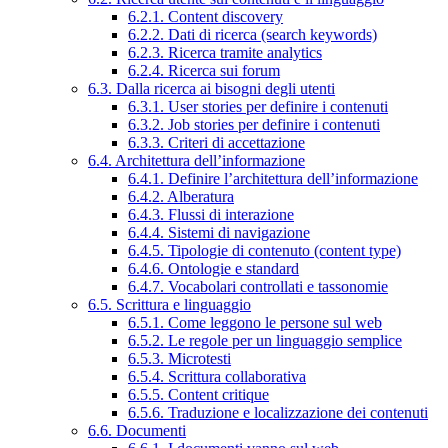
6.2.1. Content discovery
6.2.2. Dati di ricerca (search keywords)
6.2.3. Ricerca tramite analytics
6.2.4. Ricerca sui forum
6.3. Dalla ricerca ai bisogni degli utenti
6.3.1. User stories per definire i contenuti
6.3.2. Job stories per definire i contenuti
6.3.3. Criteri di accettazione
6.4. Architettura dell’informazione
6.4.1. Definire l’architettura dell’informazione
6.4.2. Alberatura
6.4.3. Flussi di interazione
6.4.4. Sistemi di navigazione
6.4.5. Tipologie di contenuto (content type)
6.4.6. Ontologie e standard
6.4.7. Vocabolari controllati e tassonomie
6.5. Scrittura e linguaggio
6.5.1. Come leggono le persone sul web
6.5.2. Le regole per un linguaggio semplice
6.5.3. Microtesti
6.5.4. Scrittura collaborativa
6.5.5. Content critique
6.5.6. Traduzione e localizzazione dei contenuti
6.6. Documenti