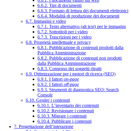
6.6.1. I documenti vanno sul web
6.6.2. Tipi di documenti
6.6.3. Formato di lettura dei documenti elettronici
6.6.4. Modalità di produzione dei documenti
6.7. Immagini e video
6.7.1. Testo alternativo (alt text) per le immagini
6.7.2. Sottotitoli per i video
6.7.3. Trascrizioni per i video
6.8. Proprietà intellettuale e privacy
6.8.1. Pubblicazione di contenuti prodotti dalla
Pubblica Amministrazione
6.8.2. Pubblicazione di contenuti non prodotti
dalla Pubblica Amministrazione
6.8.3. Consenso dei soggetti ritratti
6.9. Ottimizzazione per i motori di ricerca (SEO)
6.9.1. I fattori
on-page
6.9.2. I fattori
off-page
6.9.3. Strumenti di diagnostica SEO: Search
Console
6.10. Gestire i contenuti
6.10.1. L’inventario dei contenuti
6.10.2. Revisionare i contenuti
6.10.3. Migrare i contenuti
6.10.4. Pubblicare i contenuti
7. Progettazione dell’interazione