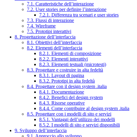
7.1. Caratteristiche dell’interazione
7.2. User stories per definire l’interazione
7.2.1. Differenza tra scenari e user stories
7.3. Flussi di interazione
7.4. Wireframe
7.5. Prototipi interattivi
8. Progettazione dell’interfaccia
8.1. Obiettivi dell’interfaccia
8.2. Elementi dell’interfaccia
8.2.1. Elementi di composizione
8.2.2. Elementi interattivi
8.2.3. Elementi testuali (microtesti)
8.3. Progettare e costruire in alta fedeltà
8.3.1. Layout di pagina
8.3.2. Prototipi in alta fedeltà
8.4. Progettare con il design system .italia
8.4.1. Documentazione
8.4.2. Benefici del design system
8.4.3. Risorse operative
8.4.4. Come contribuire al design system .italia
8.5. Progettare con i modelli di sito e servizi
8.5.1. Vantaggi dell’utilizzo dei modelli
8.5.2. I modelli di sito e servizi disponibili
9. Sviluppo dell’interfaccia
9.1. Approccio allo sviluppo