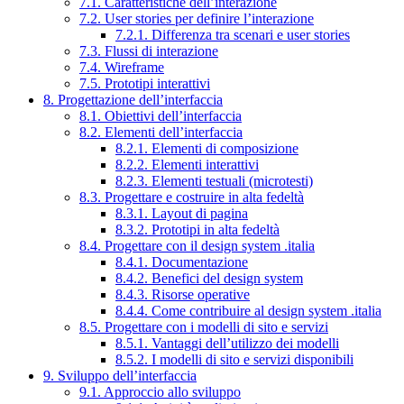
7.1. Caratteristiche dell’interazione
7.2. User stories per definire l’interazione
7.2.1. Differenza tra scenari e user stories
7.3. Flussi di interazione
7.4. Wireframe
7.5. Prototipi interattivi
8. Progettazione dell’interfaccia
8.1. Obiettivi dell’interfaccia
8.2. Elementi dell’interfaccia
8.2.1. Elementi di composizione
8.2.2. Elementi interattivi
8.2.3. Elementi testuali (microtesti)
8.3. Progettare e costruire in alta fedeltà
8.3.1. Layout di pagina
8.3.2. Prototipi in alta fedeltà
8.4. Progettare con il design system .italia
8.4.1. Documentazione
8.4.2. Benefici del design system
8.4.3. Risorse operative
8.4.4. Come contribuire al design system .italia
8.5. Progettare con i modelli di sito e servizi
8.5.1. Vantaggi dell’utilizzo dei modelli
8.5.2. I modelli di sito e servizi disponibili
9. Sviluppo dell’interfaccia
9.1. Approccio allo sviluppo