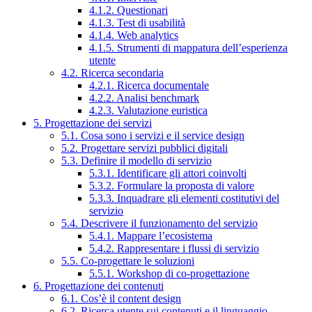
4.1.2. Questionari
4.1.3. Test di usabilità
4.1.4. Web analytics
4.1.5. Strumenti di mappatura dell’esperienza
utente
4.2. Ricerca secondaria
4.2.1. Ricerca documentale
4.2.2. Analisi benchmark
4.2.3. Valutazione euristica
5. Progettazione dei servizi
5.1. Cosa sono i servizi e il service design
5.2. Progettare servizi pubblici digitali
5.3. Definire il modello di servizio
5.3.1. Identificare gli attori coinvolti
5.3.2. Formulare la proposta di valore
5.3.3. Inquadrare gli elementi costitutivi del
servizio
5.4. Descrivere il funzionamento del servizio
5.4.1. Mappare l’ecosistema
5.4.2. Rappresentare i flussi di servizio
5.5. Co-progettare le soluzioni
5.5.1. Workshop di co-progettazione
6. Progettazione dei contenuti
6.1. Cos’è il content design
6.2. Ricerca utente sui contenuti e il linguaggio