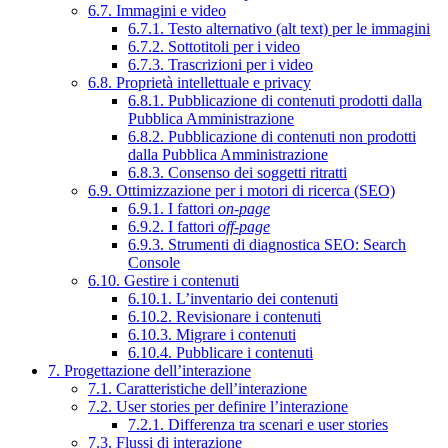
6.7. Immagini e video
6.7.1. Testo alternativo (alt text) per le immagini
6.7.2. Sottotitoli per i video
6.7.3. Trascrizioni per i video
6.8. Proprietà intellettuale e privacy
6.8.1. Pubblicazione di contenuti prodotti dalla
Pubblica Amministrazione
6.8.2. Pubblicazione di contenuti non prodotti
dalla Pubblica Amministrazione
6.8.3. Consenso dei soggetti ritratti
6.9. Ottimizzazione per i motori di ricerca (SEO)
6.9.1. I fattori
on-page
6.9.2. I fattori
off-page
6.9.3. Strumenti di diagnostica SEO: Search
Console
6.10. Gestire i contenuti
6.10.1. L’inventario dei contenuti
6.10.2. Revisionare i contenuti
6.10.3. Migrare i contenuti
6.10.4. Pubblicare i contenuti
7. Progettazione dell’interazione
7.1. Caratteristiche dell’interazione
7.2. User stories per definire l’interazione
7.2.1. Differenza tra scenari e user stories
7.3. Flussi di interazione