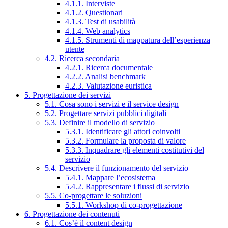
4.1.1. Interviste
4.1.2. Questionari
4.1.3. Test di usabilità
4.1.4. Web analytics
4.1.5. Strumenti di mappatura dell’esperienza
utente
4.2. Ricerca secondaria
4.2.1. Ricerca documentale
4.2.2. Analisi benchmark
4.2.3. Valutazione euristica
5. Progettazione dei servizi
5.1. Cosa sono i servizi e il service design
5.2. Progettare servizi pubblici digitali
5.3. Definire il modello di servizio
5.3.1. Identificare gli attori coinvolti
5.3.2. Formulare la proposta di valore
5.3.3. Inquadrare gli elementi costitutivi del
servizio
5.4. Descrivere il funzionamento del servizio
5.4.1. Mappare l’ecosistema
5.4.2. Rappresentare i flussi di servizio
5.5. Co-progettare le soluzioni
5.5.1. Workshop di co-progettazione
6. Progettazione dei contenuti
6.1. Cos’è il content design