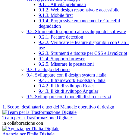
9.1.1. Attività preliminari
9.1.2. Web design responsivo e accessibile
9.1.3. Mobile first
9.1.4. Progressive enhancement e Graceful
degradation
9.2. Strumenti di supporto allo sviluppo del software
9.2.1. Feature detection
9.2.2. Verificare le feature disponibili con Can I
use
9.2.3. Strumenti e risorse per CSS e JavaScript
9.2.4. Supporto browser
9.2.5. Misurare le prestazioni
9.3. Catalogo del riuso
9.4. Sviluppare con il design system .italia
9.4.1. Il framework Bootstrap Italia
9.4.2. Il kit di sviluppo React
9.4.3. Il kit di sviluppo Angular
9.5. Sviluppare con i modelli di sito e servizi
1. Scopo, destinatari e uso del Manuale operativo di design
Team per la Trasformazione Digitale
in collaborazione con
Agenzia per l'Italia Digitale