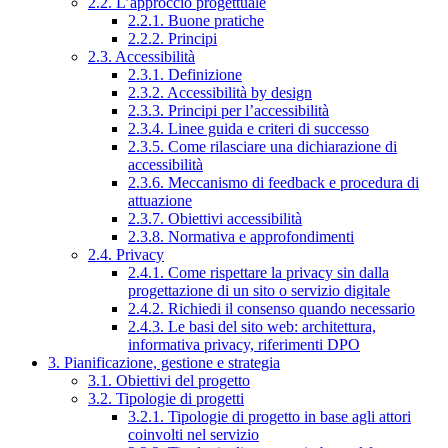
2.2. L’approccio progettuale
2.2.1. Buone pratiche
2.2.2. Principi
2.3. Accessibilità
2.3.1. Definizione
2.3.2. Accessibilità by design
2.3.3. Principi per l’accessibilità
2.3.4. Linee guida e criteri di successo
2.3.5. Come rilasciare una dichiarazione di
accessibilità
2.3.6. Meccanismo di feedback e procedura di
attuazione
2.3.7. Obiettivi accessibilità
2.3.8. Normativa e approfondimenti
2.4. Privacy
2.4.1. Come rispettare la privacy sin dalla
progettazione di un sito o servizio digitale
2.4.2. Richiedi il consenso quando necessario
2.4.3. Le basi del sito web: architettura,
informativa privacy, riferimenti DPO
3. Pianificazione, gestione e strategia
3.1. Obiettivi del progetto
3.2. Tipologie di progetti
3.2.1. Tipologie di progetto in base agli attori
coinvolti nel servizio