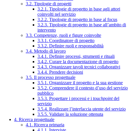
3.2. Tipologie di progetti
3.2.1. Tipologie di progetto in base agli attori
coinvolti nel servizio
3.2.2. Tipologie di progetto in base al focus
3.2.3. Tipologie di progetto in base all’ambito di
intervento
3.3. Competenze, ruoli e figure coinvolte
3.3.1. Coordinatore di progetto
3.3.2. Definire ruoli e responsabilità
3.4. Metodo di lavoro
3.4.1. Definire processi, strumenti e rituali
3.4.2. Curare la documentazione di progetto
3.4.3. Organizzare tavoli tecnici collaborativi
3.4.4. Prendere decisioni
3.5. Il processo progettuale
3.5.1. Organizzare il progetto e la sua gestione
3.5.2. Comprendere il contesto d’uso del servizio
pubblico
3.5.3. Progettare i processi e i
touchpoint
del
servizio
3.5.4. Realizzare l’interfaccia utente del servizio
3.5.5. Validare la soluzione ottenuta
4. Ricerca progettuale
4.1. Ricerca primaria
4.1.1. Interviste