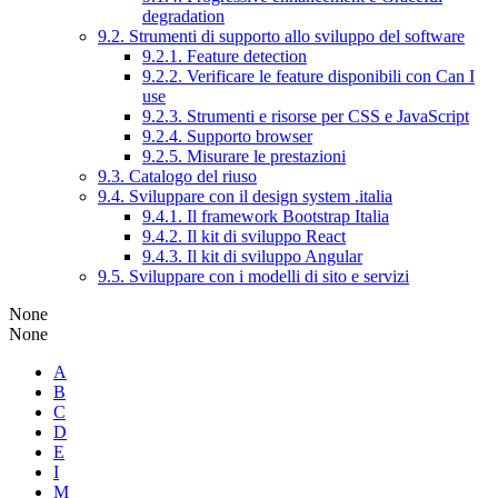
degradation
9.2. Strumenti di supporto allo sviluppo del software
9.2.1. Feature detection
9.2.2. Verificare le feature disponibili con Can I
use
9.2.3. Strumenti e risorse per CSS e JavaScript
9.2.4. Supporto browser
9.2.5. Misurare le prestazioni
9.3. Catalogo del riuso
9.4. Sviluppare con il design system .italia
9.4.1. Il framework Bootstrap Italia
9.4.2. Il kit di sviluppo React
9.4.3. Il kit di sviluppo Angular
9.5. Sviluppare con i modelli di sito e servizi
None
None
A
B
C
D
E
I
M