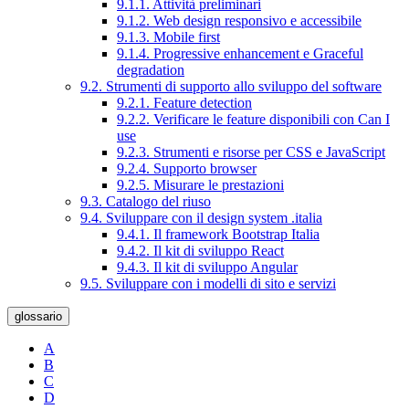
9.1.1. Attività preliminari
9.1.2. Web design responsivo e accessibile
9.1.3. Mobile first
9.1.4. Progressive enhancement e Graceful
degradation
9.2. Strumenti di supporto allo sviluppo del software
9.2.1. Feature detection
9.2.2. Verificare le feature disponibili con Can I
use
9.2.3. Strumenti e risorse per CSS e JavaScript
9.2.4. Supporto browser
9.2.5. Misurare le prestazioni
9.3. Catalogo del riuso
9.4. Sviluppare con il design system .italia
9.4.1. Il framework Bootstrap Italia
9.4.2. Il kit di sviluppo React
9.4.3. Il kit di sviluppo Angular
9.5. Sviluppare con i modelli di sito e servizi
glossario
A
B
C
D