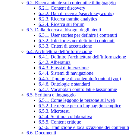
6.2. Ricerca utente sui contenuti e il linguaggio
6.2.1. Content discovery
6.2.2. Dati di ricerca (search keywords)
6.2.3. Ricerca tramite analytics
6.2.4. Ricerca sui forum
6.3. Dalla ricerca ai bisogni degli utenti
6.3.1. User stories per definire i contenuti
6.3.2. Job stories per definire i contenuti
6.3.3. Criteri di accettazione
6.4. Architettura dell’informazione
6.4.1. Definire l’architettura dell’informazione
6.4.2. Alberatura
6.4.3. Flussi di interazione
6.4.4. Sistemi di navigazione
6.4.5. Tipologie di contenuto (content type)
6.4.6. Ontologie e standard
6.4.7. Vocabolari controllati e tassonomie
6.5. Scrittura e linguaggio
6.5.1. Come leggono le persone sul web
6.5.2. Le regole per un linguaggio semplice
6.5.3. Microtesti
6.5.4. Scrittura collaborativa
6.5.5. Content critique
6.5.6. Traduzione e localizzazione dei contenuti
6.6. Documenti