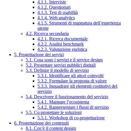
4.1.1. Interviste
4.1.2. Questionari
4.1.3. Test di usabilità
4.1.4. Web analytics
4.1.5. Strumenti di mappatura dell’esperienza
utente
4.2. Ricerca secondaria
4.2.1. Ricerca documentale
4.2.2. Analisi benchmark
4.2.3. Valutazione euristica
5. Progettazione dei servizi
5.1. Cosa sono i servizi e il service design
5.2. Progettare servizi pubblici digitali
5.3. Definire il modello di servizio
5.3.1. Identificare gli attori coinvolti
5.3.2. Formulare la proposta di valore
5.3.3. Inquadrare gli elementi costitutivi del
servizio
5.4. Descrivere il funzionamento del servizio
5.4.1. Mappare l’ecosistema
5.4.2. Rappresentare i flussi di servizio
5.5. Co-progettare le soluzioni
5.5.1. Workshop di co-progettazione
6. Progettazione dei contenuti
6.1. Cos’è il content design