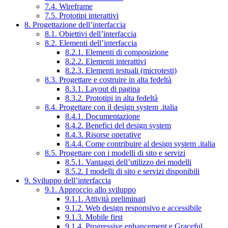
7.4. Wireframe
7.5. Prototipi interattivi
8. Progettazione dell’interfaccia
8.1. Obiettivi dell’interfaccia
8.2. Elementi dell’interfaccia
8.2.1. Elementi di composizione
8.2.2. Elementi interattivi
8.2.3. Elementi testuali (microtesti)
8.3. Progettare e costruire in alta fedeltà
8.3.1. Layout di pagina
8.3.2. Prototipi in alta fedeltà
8.4. Progettare con il design system .italia
8.4.1. Documentazione
8.4.2. Benefici del design system
8.4.3. Risorse operative
8.4.4. Come contribuire al design system .italia
8.5. Progettare con i modelli di sito e servizi
8.5.1. Vantaggi dell’utilizzo dei modelli
8.5.2. I modelli di sito e servizi disponibili
9. Sviluppo dell’interfaccia
9.1. Approccio allo sviluppo
9.1.1. Attività preliminari
9.1.2. Web design responsivo e accessibile
9.1.3. Mobile first
9.1.4. Progressive enhancement e Graceful