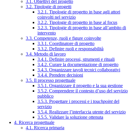
3.1. Obiettivi del progetto
3.2. Tipologie di progetti
3.2.1. Tipologie di progetto in base agli attori
coinvolti nel servizio
3.2.2. Tipologie di progetto in base al focus
3.2.3. Tipologie di progetto in base all’ambito di
intervento
3.3. Competenze, ruoli e figure coinvolte
3.3.1. Coordinatore di progetto
3.3.2. Definire ruoli e responsabilità
3.4. Metodo di lavoro
3.4.1. Definire processi, strumenti e rituali
3.4.2. Curare la documentazione di progetto
3.4.3. Organizzare tavoli tecnici collaborativi
3.4.4. Prendere decisioni
3.5. Il processo progettuale
3.5.1. Organizzare il progetto e la sua gestione
3.5.2. Comprendere il contesto d’uso del servizio
pubblico
3.5.3. Progettare i processi e i
touchpoint
del
servizio
3.5.4. Realizzare l’interfaccia utente del servizio
3.5.5. Validare la soluzione ottenuta
4. Ricerca progettuale
4.1. Ricerca primaria