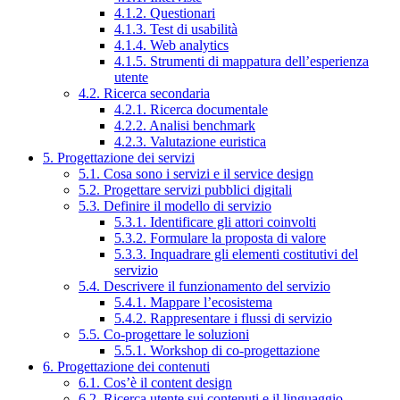
4.1.2. Questionari
4.1.3. Test di usabilità
4.1.4. Web analytics
4.1.5. Strumenti di mappatura dell’esperienza
utente
4.2. Ricerca secondaria
4.2.1. Ricerca documentale
4.2.2. Analisi benchmark
4.2.3. Valutazione euristica
5. Progettazione dei servizi
5.1. Cosa sono i servizi e il service design
5.2. Progettare servizi pubblici digitali
5.3. Definire il modello di servizio
5.3.1. Identificare gli attori coinvolti
5.3.2. Formulare la proposta di valore
5.3.3. Inquadrare gli elementi costitutivi del
servizio
5.4. Descrivere il funzionamento del servizio
5.4.1. Mappare l’ecosistema
5.4.2. Rappresentare i flussi di servizio
5.5. Co-progettare le soluzioni
5.5.1. Workshop di co-progettazione
6. Progettazione dei contenuti
6.1. Cos’è il content design
6.2. Ricerca utente sui contenuti e il linguaggio