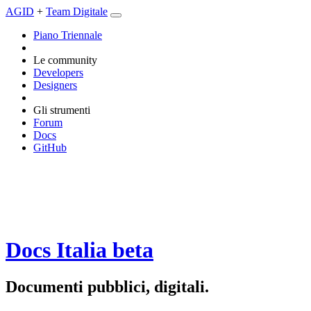
AGID
+
Team Digitale
Piano Triennale
Le community
Developers
Designers
Gli strumenti
Forum
Docs
GitHub
Docs Italia
beta
Documenti pubblici, digitali.