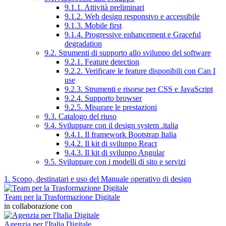
9.1.1. Attività preliminari
9.1.2. Web design responsivo e accessibile
9.1.3. Mobile first
9.1.4. Progressive enhancement e Graceful
degradation
9.2. Strumenti di supporto allo sviluppo del software
9.2.1. Feature detection
9.2.2. Verificare le feature disponibili con Can I
use
9.2.3. Strumenti e risorse per CSS e JavaScript
9.2.4. Supporto browser
9.2.5. Misurare le prestazioni
9.3. Catalogo del riuso
9.4. Sviluppare con il design system .italia
9.4.1. Il framework Bootstrap Italia
9.4.2. Il kit di sviluppo React
9.4.3. Il kit di sviluppo Angular
9.5. Sviluppare con i modelli di sito e servizi
1. Scopo, destinatari e uso del Manuale operativo di design
Team per la Trasformazione Digitale
in collaborazione con
Agenzia per l'Italia Digitale