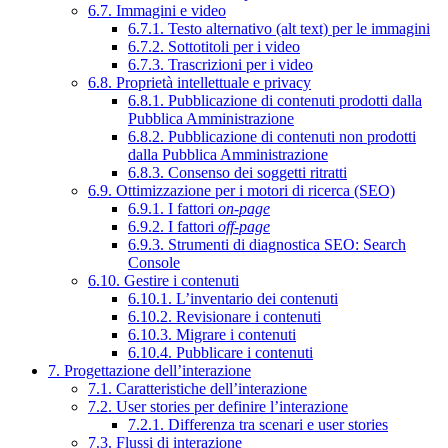
6.7. Immagini e video
6.7.1. Testo alternativo (alt text) per le immagini
6.7.2. Sottotitoli per i video
6.7.3. Trascrizioni per i video
6.8. Proprietà intellettuale e privacy
6.8.1. Pubblicazione di contenuti prodotti dalla
Pubblica Amministrazione
6.8.2. Pubblicazione di contenuti non prodotti
dalla Pubblica Amministrazione
6.8.3. Consenso dei soggetti ritratti
6.9. Ottimizzazione per i motori di ricerca (SEO)
6.9.1. I fattori
on-page
6.9.2. I fattori
off-page
6.9.3. Strumenti di diagnostica SEO: Search
Console
6.10. Gestire i contenuti
6.10.1. L’inventario dei contenuti
6.10.2. Revisionare i contenuti
6.10.3. Migrare i contenuti
6.10.4. Pubblicare i contenuti
7. Progettazione dell’interazione
7.1. Caratteristiche dell’interazione
7.2. User stories per definire l’interazione
7.2.1. Differenza tra scenari e user stories
7.3. Flussi di interazione