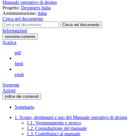
Manuale operativo di design
Progetto:
Designers Italia
Amministrazione:
italia
Cerca nel documento
Cerca nel documento
Informazioni
versione-corrente
Scarica
pdf
html
epub
Sorgente
Azioni
indice dei contenuti
Sommario
1. Scopo, destinatari e uso del Manuale operativo di design
1.1. Versionamento e storico
1.2. Consultazione del manuale
1.3. Contribuisci al manuale