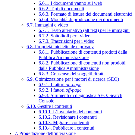
6.6.1. I documenti vanno sul web
6.6.2. Tipi di documenti
6.6.3. Formato di lettura dei documenti elettronici
6.6.4. Modalità di produzione dei documenti
6.7. Immagini e video
6.7.1. Testo alternativo (alt text) per le immagini
6.7.2. Sottotitoli per i video
6.7.3. Trascrizioni per i video
6.8. Proprietà intellettuale e privacy
6.8.1. Pubblicazione di contenuti prodotti dalla
Pubblica Amministrazione
6.8.2. Pubblicazione di contenuti non prodotti
dalla Pubblica Amministrazione
6.8.3. Consenso dei soggetti ritratti
6.9. Ottimizzazione per i motori di ricerca (SEO)
6.9.1. I fattori
on-page
6.9.2. I fattori
off-page
6.9.3. Strumenti di diagnostica SEO: Search
Console
6.10. Gestire i contenuti
6.10.1. L’inventario dei contenuti
6.10.2. Revisionare i contenuti
6.10.3. Migrare i contenuti
6.10.4. Pubblicare i contenuti
7. Progettazione dell’interazione