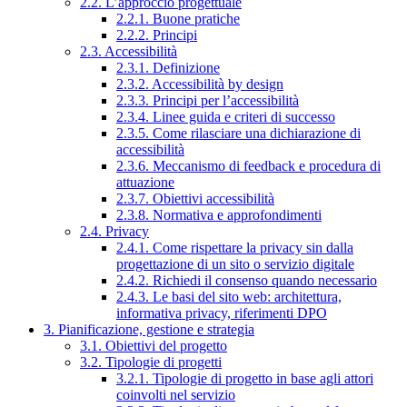
2.2. L’approccio progettuale
2.2.1. Buone pratiche
2.2.2. Principi
2.3. Accessibilità
2.3.1. Definizione
2.3.2. Accessibilità by design
2.3.3. Principi per l’accessibilità
2.3.4. Linee guida e criteri di successo
2.3.5. Come rilasciare una dichiarazione di
accessibilità
2.3.6. Meccanismo di feedback e procedura di
attuazione
2.3.7. Obiettivi accessibilità
2.3.8. Normativa e approfondimenti
2.4. Privacy
2.4.1. Come rispettare la privacy sin dalla
progettazione di un sito o servizio digitale
2.4.2. Richiedi il consenso quando necessario
2.4.3. Le basi del sito web: architettura,
informativa privacy, riferimenti DPO
3. Pianificazione, gestione e strategia
3.1. Obiettivi del progetto
3.2. Tipologie di progetti
3.2.1. Tipologie di progetto in base agli attori
coinvolti nel servizio