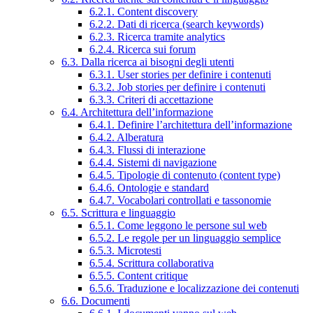
6.2.1. Content discovery
6.2.2. Dati di ricerca (search keywords)
6.2.3. Ricerca tramite analytics
6.2.4. Ricerca sui forum
6.3. Dalla ricerca ai bisogni degli utenti
6.3.1. User stories per definire i contenuti
6.3.2. Job stories per definire i contenuti
6.3.3. Criteri di accettazione
6.4. Architettura dell’informazione
6.4.1. Definire l’architettura dell’informazione
6.4.2. Alberatura
6.4.3. Flussi di interazione
6.4.4. Sistemi di navigazione
6.4.5. Tipologie di contenuto (content type)
6.4.6. Ontologie e standard
6.4.7. Vocabolari controllati e tassonomie
6.5. Scrittura e linguaggio
6.5.1. Come leggono le persone sul web
6.5.2. Le regole per un linguaggio semplice
6.5.3. Microtesti
6.5.4. Scrittura collaborativa
6.5.5. Content critique
6.5.6. Traduzione e localizzazione dei contenuti
6.6. Documenti