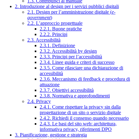
1.3. Contribuisci al manuale
2. Introduzione al design per i servizi pubblici digitali
2.1. Design per l’amministrazione digitale (
e-
government
)
2.2. L’approccio progettuale
2.2.1. Buone pratiche
2.2.2. Principi
2.3. Accessibilità
2.3.1. Definizione
2.3.2. Accessibilità by design
2.3.3. Principi per l’accessibilità
2.3.4. Linee guida e criteri di successo
2.3.5. Come rilasciare una dichiarazione di
accessibilità
2.3.6. Meccanismo di feedback e procedura di
attuazione
2.3.7. Obiettivi accessibilità
2.3.8. Normativa e approfondimenti
2.4. Privacy
2.4.1. Come rispettare la privacy sin dalla
progettazione di un sito o servizio digitale
2.4.2. Richiedi il consenso quando necessario
2.4.3. Le basi del sito web: architettura,
informativa privacy, riferimenti DPO
3. Pianificazione, gestione e strategia