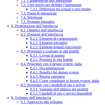
7.1. Caratteristiche dell’interazione
7.2. User stories per definire l’interazione
7.2.1. Differenza tra scenari e user stories
7.3. Flussi di interazione
7.4. Wireframe
7.5. Prototipi interattivi
8. Progettazione dell’interfaccia
8.1. Obiettivi dell’interfaccia
8.2. Elementi dell’interfaccia
8.2.1. Elementi di composizione
8.2.2. Elementi interattivi
8.2.3. Elementi testuali (microtesti)
8.3. Progettare e costruire in alta fedeltà
8.3.1. Layout di pagina
8.3.2. Prototipi in alta fedeltà
8.4. Progettare con il design system .italia
8.4.1. Documentazione
8.4.2. Benefici del design system
8.4.3. Risorse operative
8.4.4. Come contribuire al design system .italia
8.5. Progettare con i modelli di sito e servizi
8.5.1. Vantaggi dell’utilizzo dei modelli
8.5.2. I modelli di sito e servizi disponibili
9. Sviluppo dell’interfaccia
9.1. Approccio allo sviluppo