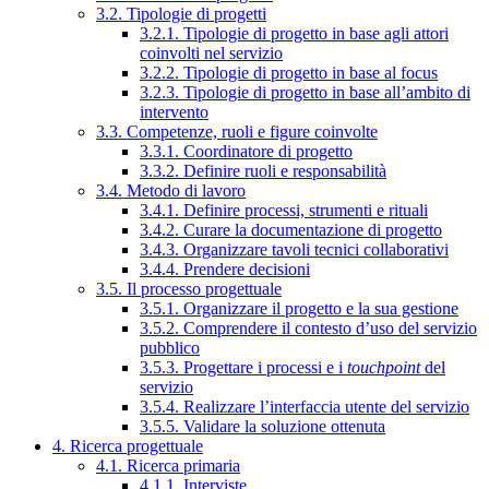
3.2. Tipologie di progetti
3.2.1. Tipologie di progetto in base agli attori
coinvolti nel servizio
3.2.2. Tipologie di progetto in base al focus
3.2.3. Tipologie di progetto in base all’ambito di
intervento
3.3. Competenze, ruoli e figure coinvolte
3.3.1. Coordinatore di progetto
3.3.2. Definire ruoli e responsabilità
3.4. Metodo di lavoro
3.4.1. Definire processi, strumenti e rituali
3.4.2. Curare la documentazione di progetto
3.4.3. Organizzare tavoli tecnici collaborativi
3.4.4. Prendere decisioni
3.5. Il processo progettuale
3.5.1. Organizzare il progetto e la sua gestione
3.5.2. Comprendere il contesto d’uso del servizio
pubblico
3.5.3. Progettare i processi e i
touchpoint
del
servizio
3.5.4. Realizzare l’interfaccia utente del servizio
3.5.5. Validare la soluzione ottenuta
4. Ricerca progettuale
4.1. Ricerca primaria
4.1.1. Interviste