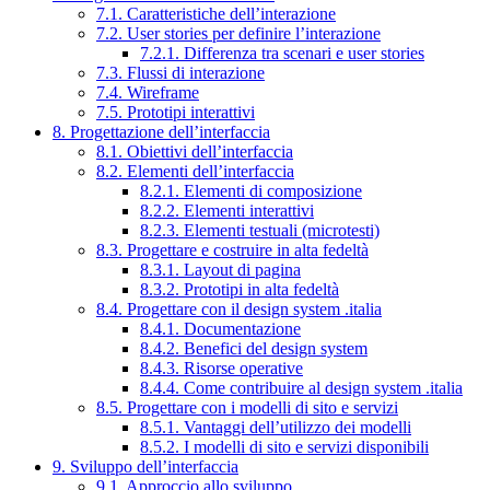
7.1. Caratteristiche dell’interazione
7.2. User stories per definire l’interazione
7.2.1. Differenza tra scenari e user stories
7.3. Flussi di interazione
7.4. Wireframe
7.5. Prototipi interattivi
8. Progettazione dell’interfaccia
8.1. Obiettivi dell’interfaccia
8.2. Elementi dell’interfaccia
8.2.1. Elementi di composizione
8.2.2. Elementi interattivi
8.2.3. Elementi testuali (microtesti)
8.3. Progettare e costruire in alta fedeltà
8.3.1. Layout di pagina
8.3.2. Prototipi in alta fedeltà
8.4. Progettare con il design system .italia
8.4.1. Documentazione
8.4.2. Benefici del design system
8.4.3. Risorse operative
8.4.4. Come contribuire al design system .italia
8.5. Progettare con i modelli di sito e servizi
8.5.1. Vantaggi dell’utilizzo dei modelli
8.5.2. I modelli di sito e servizi disponibili
9. Sviluppo dell’interfaccia
9.1. Approccio allo sviluppo