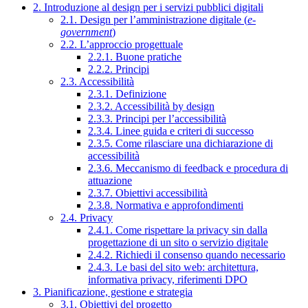
2. Introduzione al design per i servizi pubblici digitali
2.1. Design per l’amministrazione digitale (
e-
government
)
2.2. L’approccio progettuale
2.2.1. Buone pratiche
2.2.2. Principi
2.3. Accessibilità
2.3.1. Definizione
2.3.2. Accessibilità by design
2.3.3. Principi per l’accessibilità
2.3.4. Linee guida e criteri di successo
2.3.5. Come rilasciare una dichiarazione di
accessibilità
2.3.6. Meccanismo di feedback e procedura di
attuazione
2.3.7. Obiettivi accessibilità
2.3.8. Normativa e approfondimenti
2.4. Privacy
2.4.1. Come rispettare la privacy sin dalla
progettazione di un sito o servizio digitale
2.4.2. Richiedi il consenso quando necessario
2.4.3. Le basi del sito web: architettura,
informativa privacy, riferimenti DPO
3. Pianificazione, gestione e strategia
3.1. Obiettivi del progetto