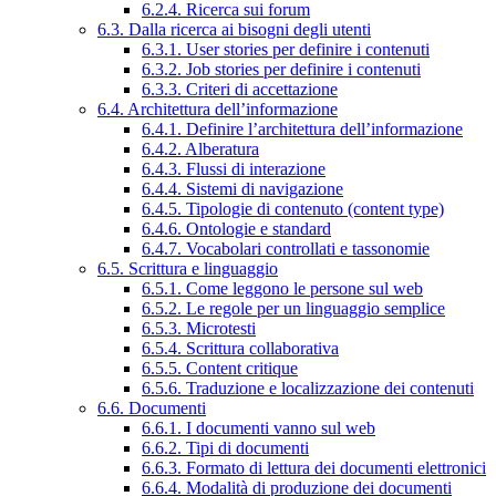
6.2.4. Ricerca sui forum
6.3. Dalla ricerca ai bisogni degli utenti
6.3.1. User stories per definire i contenuti
6.3.2. Job stories per definire i contenuti
6.3.3. Criteri di accettazione
6.4. Architettura dell’informazione
6.4.1. Definire l’architettura dell’informazione
6.4.2. Alberatura
6.4.3. Flussi di interazione
6.4.4. Sistemi di navigazione
6.4.5. Tipologie di contenuto (content type)
6.4.6. Ontologie e standard
6.4.7. Vocabolari controllati e tassonomie
6.5. Scrittura e linguaggio
6.5.1. Come leggono le persone sul web
6.5.2. Le regole per un linguaggio semplice
6.5.3. Microtesti
6.5.4. Scrittura collaborativa
6.5.5. Content critique
6.5.6. Traduzione e localizzazione dei contenuti
6.6. Documenti
6.6.1. I documenti vanno sul web
6.6.2. Tipi di documenti
6.6.3. Formato di lettura dei documenti elettronici
6.6.4. Modalità di produzione dei documenti