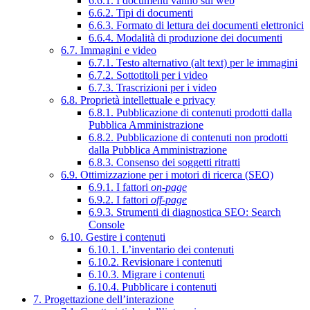
6.6.1. I documenti vanno sul web
6.6.2. Tipi di documenti
6.6.3. Formato di lettura dei documenti elettronici
6.6.4. Modalità di produzione dei documenti
6.7. Immagini e video
6.7.1. Testo alternativo (alt text) per le immagini
6.7.2. Sottotitoli per i video
6.7.3. Trascrizioni per i video
6.8. Proprietà intellettuale e privacy
6.8.1. Pubblicazione di contenuti prodotti dalla
Pubblica Amministrazione
6.8.2. Pubblicazione di contenuti non prodotti
dalla Pubblica Amministrazione
6.8.3. Consenso dei soggetti ritratti
6.9. Ottimizzazione per i motori di ricerca (SEO)
6.9.1. I fattori
on-page
6.9.2. I fattori
off-page
6.9.3. Strumenti di diagnostica SEO: Search
Console
6.10. Gestire i contenuti
6.10.1. L’inventario dei contenuti
6.10.2. Revisionare i contenuti
6.10.3. Migrare i contenuti
6.10.4. Pubblicare i contenuti
7. Progettazione dell’interazione