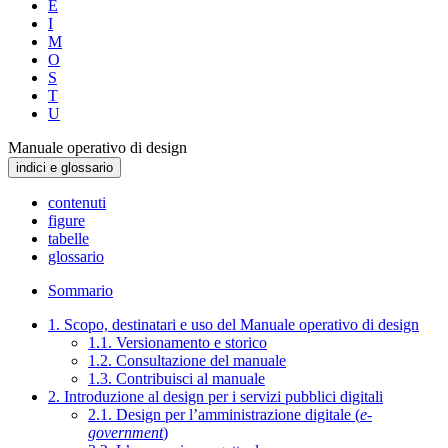
E
I
M
O
S
T
U
Manuale operativo di design
indici e glossario
contenuti
figure
tabelle
glossario
Sommario
1. Scopo, destinatari e uso del Manuale operativo di design
1.1. Versionamento e storico
1.2. Consultazione del manuale
1.3. Contribuisci al manuale
2. Introduzione al design per i servizi pubblici digitali
2.1. Design per l’amministrazione digitale (
e-
government
)