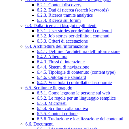
6.2.1. Content discovery
6.2.2. Dati di ricerca (search keywords)
6.2.3. Ricerca tramite analytics
6.2.4. Ricerca sui forum
6.3. Dalla ricerca ai bisogni degli utenti
6.3.1. User stories per definire i contenuti
6.3.2. Job stories per definire i contenuti
6.3.3. Criteri di accettazione
6.4. Architettura dell’informazione
6.4.1. Definire l’architettura dell’informazione
6.4.2. Alberatura
6.4.3. Flussi di interazione
6.4.4. Sistemi di navigazione
6.4.5. Tipologie di contenuto (content type)
6.4.6. Ontologie e standard
6.4.7. Vocabolari controllati e tassonomie
6.5. Scrittura e linguaggio
6.5.1. Come leggono le persone sul web
6.5.2. Le regole per un linguaggio semplice
6.5.3. Microtesti
6.5.4. Scrittura collaborativa
6.5.5. Content critique
6.5.6. Traduzione e localizzazione dei contenuti
6.6. Documenti