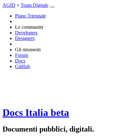
AGID
+
Team Digitale
Piano Triennale
Le community
Developers
Designers
Gli strumenti
Forum
Docs
GitHub
Docs Italia
beta
Documenti pubblici, digitali.