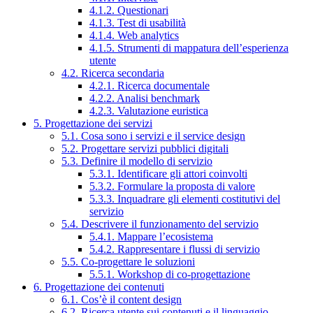
4.1.2. Questionari
4.1.3. Test di usabilità
4.1.4. Web analytics
4.1.5. Strumenti di mappatura dell’esperienza
utente
4.2. Ricerca secondaria
4.2.1. Ricerca documentale
4.2.2. Analisi benchmark
4.2.3. Valutazione euristica
5. Progettazione dei servizi
5.1. Cosa sono i servizi e il service design
5.2. Progettare servizi pubblici digitali
5.3. Definire il modello di servizio
5.3.1. Identificare gli attori coinvolti
5.3.2. Formulare la proposta di valore
5.3.3. Inquadrare gli elementi costitutivi del
servizio
5.4. Descrivere il funzionamento del servizio
5.4.1. Mappare l’ecosistema
5.4.2. Rappresentare i flussi di servizio
5.5. Co-progettare le soluzioni
5.5.1. Workshop di co-progettazione
6. Progettazione dei contenuti
6.1. Cos’è il content design
6.2. Ricerca utente sui contenuti e il linguaggio