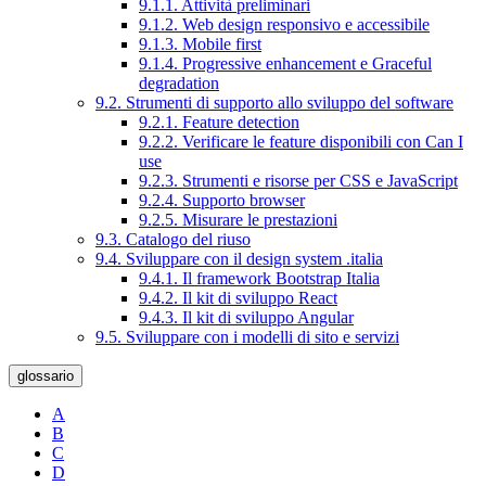
9.1.1. Attività preliminari
9.1.2. Web design responsivo e accessibile
9.1.3. Mobile first
9.1.4. Progressive enhancement e Graceful
degradation
9.2. Strumenti di supporto allo sviluppo del software
9.2.1. Feature detection
9.2.2. Verificare le feature disponibili con Can I
use
9.2.3. Strumenti e risorse per CSS e JavaScript
9.2.4. Supporto browser
9.2.5. Misurare le prestazioni
9.3. Catalogo del riuso
9.4. Sviluppare con il design system .italia
9.4.1. Il framework Bootstrap Italia
9.4.2. Il kit di sviluppo React
9.4.3. Il kit di sviluppo Angular
9.5. Sviluppare con i modelli di sito e servizi
glossario
A
B
C
D