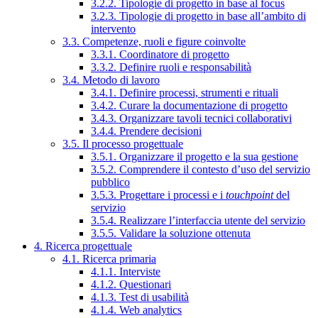
3.2.2. Tipologie di progetto in base al focus
3.2.3. Tipologie di progetto in base all’ambito di
intervento
3.3. Competenze, ruoli e figure coinvolte
3.3.1. Coordinatore di progetto
3.3.2. Definire ruoli e responsabilità
3.4. Metodo di lavoro
3.4.1. Definire processi, strumenti e rituali
3.4.2. Curare la documentazione di progetto
3.4.3. Organizzare tavoli tecnici collaborativi
3.4.4. Prendere decisioni
3.5. Il processo progettuale
3.5.1. Organizzare il progetto e la sua gestione
3.5.2. Comprendere il contesto d’uso del servizio
pubblico
3.5.3. Progettare i processi e i
touchpoint
del
servizio
3.5.4. Realizzare l’interfaccia utente del servizio
3.5.5. Validare la soluzione ottenuta
4. Ricerca progettuale
4.1. Ricerca primaria
4.1.1. Interviste
4.1.2. Questionari
4.1.3. Test di usabilità
4.1.4. Web analytics