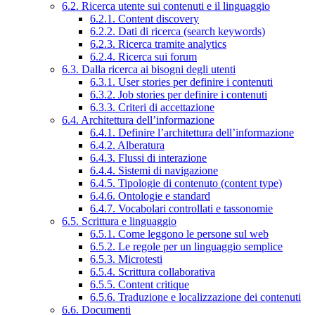
6.2. Ricerca utente sui contenuti e il linguaggio
6.2.1. Content discovery
6.2.2. Dati di ricerca (search keywords)
6.2.3. Ricerca tramite analytics
6.2.4. Ricerca sui forum
6.3. Dalla ricerca ai bisogni degli utenti
6.3.1. User stories per definire i contenuti
6.3.2. Job stories per definire i contenuti
6.3.3. Criteri di accettazione
6.4. Architettura dell’informazione
6.4.1. Definire l’architettura dell’informazione
6.4.2. Alberatura
6.4.3. Flussi di interazione
6.4.4. Sistemi di navigazione
6.4.5. Tipologie di contenuto (content type)
6.4.6. Ontologie e standard
6.4.7. Vocabolari controllati e tassonomie
6.5. Scrittura e linguaggio
6.5.1. Come leggono le persone sul web
6.5.2. Le regole per un linguaggio semplice
6.5.3. Microtesti
6.5.4. Scrittura collaborativa
6.5.5. Content critique
6.5.6. Traduzione e localizzazione dei contenuti
6.6. Documenti