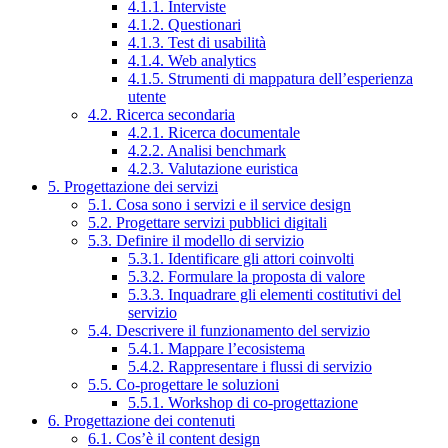
4.1.1. Interviste
4.1.2. Questionari
4.1.3. Test di usabilità
4.1.4. Web analytics
4.1.5. Strumenti di mappatura dell’esperienza
utente
4.2. Ricerca secondaria
4.2.1. Ricerca documentale
4.2.2. Analisi benchmark
4.2.3. Valutazione euristica
5. Progettazione dei servizi
5.1. Cosa sono i servizi e il service design
5.2. Progettare servizi pubblici digitali
5.3. Definire il modello di servizio
5.3.1. Identificare gli attori coinvolti
5.3.2. Formulare la proposta di valore
5.3.3. Inquadrare gli elementi costitutivi del
servizio
5.4. Descrivere il funzionamento del servizio
5.4.1. Mappare l’ecosistema
5.4.2. Rappresentare i flussi di servizio
5.5. Co-progettare le soluzioni
5.5.1. Workshop di co-progettazione
6. Progettazione dei contenuti
6.1. Cos’è il content design