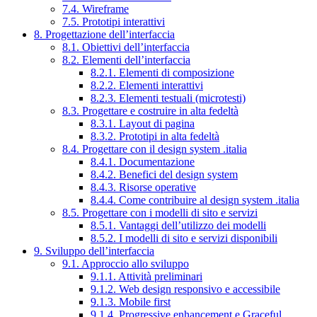
7.4. Wireframe
7.5. Prototipi interattivi
8. Progettazione dell’interfaccia
8.1. Obiettivi dell’interfaccia
8.2. Elementi dell’interfaccia
8.2.1. Elementi di composizione
8.2.2. Elementi interattivi
8.2.3. Elementi testuali (microtesti)
8.3. Progettare e costruire in alta fedeltà
8.3.1. Layout di pagina
8.3.2. Prototipi in alta fedeltà
8.4. Progettare con il design system .italia
8.4.1. Documentazione
8.4.2. Benefici del design system
8.4.3. Risorse operative
8.4.4. Come contribuire al design system .italia
8.5. Progettare con i modelli di sito e servizi
8.5.1. Vantaggi dell’utilizzo dei modelli
8.5.2. I modelli di sito e servizi disponibili
9. Sviluppo dell’interfaccia
9.1. Approccio allo sviluppo
9.1.1. Attività preliminari
9.1.2. Web design responsivo e accessibile
9.1.3. Mobile first
9.1.4. Progressive enhancement e Graceful