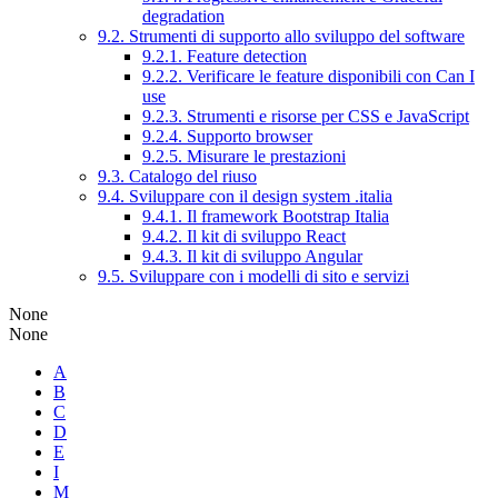
degradation
9.2. Strumenti di supporto allo sviluppo del software
9.2.1. Feature detection
9.2.2. Verificare le feature disponibili con Can I
use
9.2.3. Strumenti e risorse per CSS e JavaScript
9.2.4. Supporto browser
9.2.5. Misurare le prestazioni
9.3. Catalogo del riuso
9.4. Sviluppare con il design system .italia
9.4.1. Il framework Bootstrap Italia
9.4.2. Il kit di sviluppo React
9.4.3. Il kit di sviluppo Angular
9.5. Sviluppare con i modelli di sito e servizi
None
None
A
B
C
D
E
I
M