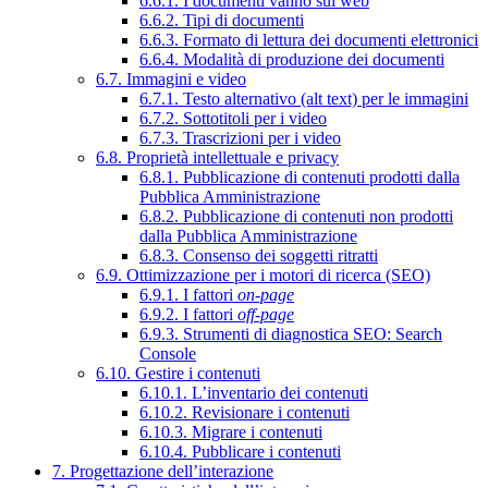
6.6.1. I documenti vanno sul web
6.6.2. Tipi di documenti
6.6.3. Formato di lettura dei documenti elettronici
6.6.4. Modalità di produzione dei documenti
6.7. Immagini e video
6.7.1. Testo alternativo (alt text) per le immagini
6.7.2. Sottotitoli per i video
6.7.3. Trascrizioni per i video
6.8. Proprietà intellettuale e privacy
6.8.1. Pubblicazione di contenuti prodotti dalla
Pubblica Amministrazione
6.8.2. Pubblicazione di contenuti non prodotti
dalla Pubblica Amministrazione
6.8.3. Consenso dei soggetti ritratti
6.9. Ottimizzazione per i motori di ricerca (SEO)
6.9.1. I fattori
on-page
6.9.2. I fattori
off-page
6.9.3. Strumenti di diagnostica SEO: Search
Console
6.10. Gestire i contenuti
6.10.1. L’inventario dei contenuti
6.10.2. Revisionare i contenuti
6.10.3. Migrare i contenuti
6.10.4. Pubblicare i contenuti
7. Progettazione dell’interazione