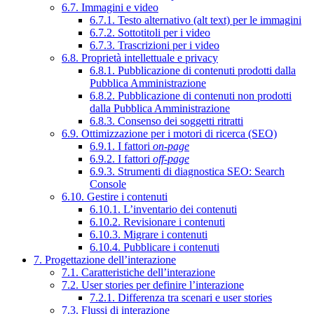
6.7. Immagini e video
6.7.1. Testo alternativo (alt text) per le immagini
6.7.2. Sottotitoli per i video
6.7.3. Trascrizioni per i video
6.8. Proprietà intellettuale e privacy
6.8.1. Pubblicazione di contenuti prodotti dalla
Pubblica Amministrazione
6.8.2. Pubblicazione di contenuti non prodotti
dalla Pubblica Amministrazione
6.8.3. Consenso dei soggetti ritratti
6.9. Ottimizzazione per i motori di ricerca (SEO)
6.9.1. I fattori
on-page
6.9.2. I fattori
off-page
6.9.3. Strumenti di diagnostica SEO: Search
Console
6.10. Gestire i contenuti
6.10.1. L’inventario dei contenuti
6.10.2. Revisionare i contenuti
6.10.3. Migrare i contenuti
6.10.4. Pubblicare i contenuti
7. Progettazione dell’interazione
7.1. Caratteristiche dell’interazione
7.2. User stories per definire l’interazione
7.2.1. Differenza tra scenari e user stories
7.3. Flussi di interazione