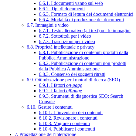
6.6.1. I documenti vanno sul web
6.6.2. Tipi di documenti
6.6.3. Formato di lettura dei documenti elettronici
6.6.4. Modalità di produzione dei documenti
6.7. Immagini e video
6.7.1. Testo alternativo (alt text) per le immagini
6.7.2. Sottotitoli per i video
6.7.3. Trascrizioni per i video
6.8. Proprietà intellettuale e privacy
6.8.1. Pubblicazione di contenuti prodotti dalla
Pubblica Amministrazione
6.8.2. Pubblicazione di contenuti non prodotti
dalla Pubblica Amministrazione
6.8.3. Consenso dei soggetti ritratti
6.9. Ottimizzazione per i motori di ricerca (SEO)
6.9.1. I fattori
on-page
6.9.2. I fattori
off-page
6.9.3. Strumenti di diagnostica SEO: Search
Console
6.10. Gestire i contenuti
6.10.1. L’inventario dei contenuti
6.10.2. Revisionare i contenuti
6.10.3. Migrare i contenuti
6.10.4. Pubblicare i contenuti
7. Progettazione dell’interazione