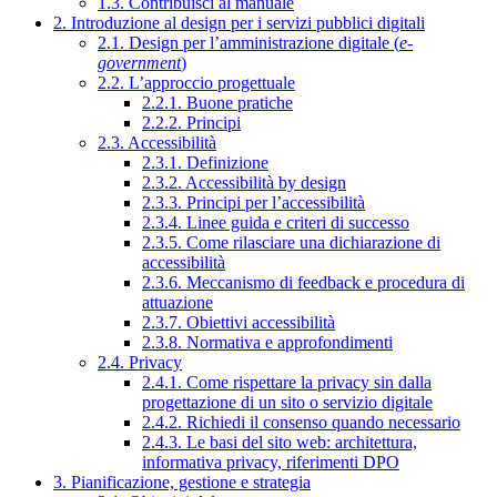
1.3. Contribuisci al manuale
2. Introduzione al design per i servizi pubblici digitali
2.1. Design per l’amministrazione digitale (
e-
government
)
2.2. L’approccio progettuale
2.2.1. Buone pratiche
2.2.2. Principi
2.3. Accessibilità
2.3.1. Definizione
2.3.2. Accessibilità by design
2.3.3. Principi per l’accessibilità
2.3.4. Linee guida e criteri di successo
2.3.5. Come rilasciare una dichiarazione di
accessibilità
2.3.6. Meccanismo di feedback e procedura di
attuazione
2.3.7. Obiettivi accessibilità
2.3.8. Normativa e approfondimenti
2.4. Privacy
2.4.1. Come rispettare la privacy sin dalla
progettazione di un sito o servizio digitale
2.4.2. Richiedi il consenso quando necessario
2.4.3. Le basi del sito web: architettura,
informativa privacy, riferimenti DPO
3. Pianificazione, gestione e strategia