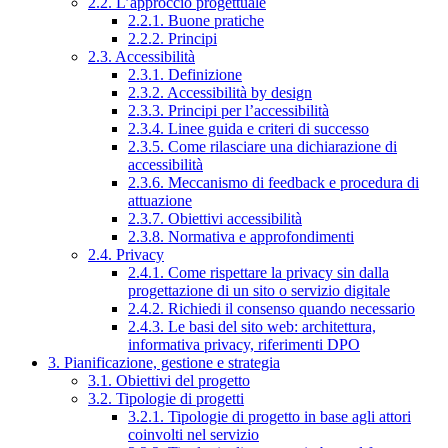
2.2. L’approccio progettuale
2.2.1. Buone pratiche
2.2.2. Principi
2.3. Accessibilità
2.3.1. Definizione
2.3.2. Accessibilità by design
2.3.3. Principi per l’accessibilità
2.3.4. Linee guida e criteri di successo
2.3.5. Come rilasciare una dichiarazione di
accessibilità
2.3.6. Meccanismo di feedback e procedura di
attuazione
2.3.7. Obiettivi accessibilità
2.3.8. Normativa e approfondimenti
2.4. Privacy
2.4.1. Come rispettare la privacy sin dalla
progettazione di un sito o servizio digitale
2.4.2. Richiedi il consenso quando necessario
2.4.3. Le basi del sito web: architettura,
informativa privacy, riferimenti DPO
3. Pianificazione, gestione e strategia
3.1. Obiettivi del progetto
3.2. Tipologie di progetti
3.2.1. Tipologie di progetto in base agli attori
coinvolti nel servizio