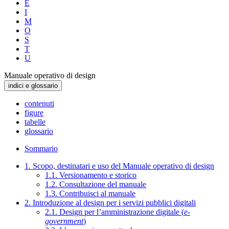
E
I
M
O
S
T
U
Manuale operativo di design
indici e glossario
contenuti
figure
tabelle
glossario
Sommario
1. Scopo, destinatari e uso del Manuale operativo di design
1.1. Versionamento e storico
1.2. Consultazione del manuale
1.3. Contribuisci al manuale
2. Introduzione al design per i servizi pubblici digitali
2.1. Design per l’amministrazione digitale (
e-
government
)