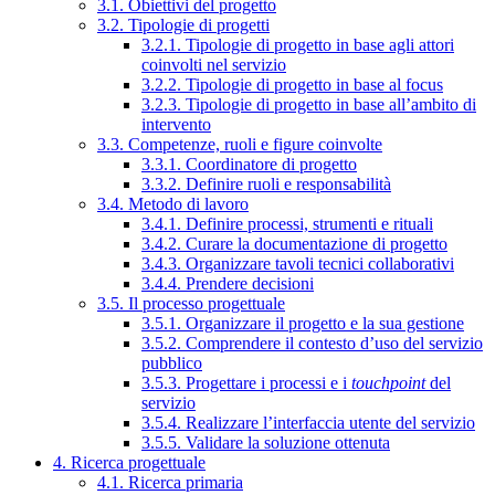
3.1. Obiettivi del progetto
3.2. Tipologie di progetti
3.2.1. Tipologie di progetto in base agli attori
coinvolti nel servizio
3.2.2. Tipologie di progetto in base al focus
3.2.3. Tipologie di progetto in base all’ambito di
intervento
3.3. Competenze, ruoli e figure coinvolte
3.3.1. Coordinatore di progetto
3.3.2. Definire ruoli e responsabilità
3.4. Metodo di lavoro
3.4.1. Definire processi, strumenti e rituali
3.4.2. Curare la documentazione di progetto
3.4.3. Organizzare tavoli tecnici collaborativi
3.4.4. Prendere decisioni
3.5. Il processo progettuale
3.5.1. Organizzare il progetto e la sua gestione
3.5.2. Comprendere il contesto d’uso del servizio
pubblico
3.5.3. Progettare i processi e i
touchpoint
del
servizio
3.5.4. Realizzare l’interfaccia utente del servizio
3.5.5. Validare la soluzione ottenuta
4. Ricerca progettuale
4.1. Ricerca primaria