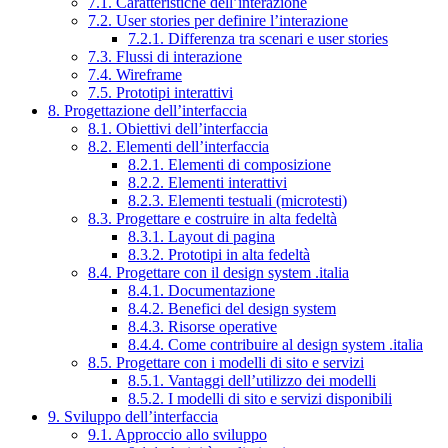
7.1. Caratteristiche dell’interazione
7.2. User stories per definire l’interazione
7.2.1. Differenza tra scenari e user stories
7.3. Flussi di interazione
7.4. Wireframe
7.5. Prototipi interattivi
8. Progettazione dell’interfaccia
8.1. Obiettivi dell’interfaccia
8.2. Elementi dell’interfaccia
8.2.1. Elementi di composizione
8.2.2. Elementi interattivi
8.2.3. Elementi testuali (microtesti)
8.3. Progettare e costruire in alta fedeltà
8.3.1. Layout di pagina
8.3.2. Prototipi in alta fedeltà
8.4. Progettare con il design system .italia
8.4.1. Documentazione
8.4.2. Benefici del design system
8.4.3. Risorse operative
8.4.4. Come contribuire al design system .italia
8.5. Progettare con i modelli di sito e servizi
8.5.1. Vantaggi dell’utilizzo dei modelli
8.5.2. I modelli di sito e servizi disponibili
9. Sviluppo dell’interfaccia
9.1. Approccio allo sviluppo