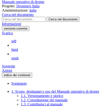
Manuale operativo di design
Progetto:
Designers Italia
Amministrazione:
italia
Cerca nel documento
Cerca nel documento
Informazioni
versione-corrente
Scarica
pdf
html
epub
Sorgente
Azioni
indice dei contenuti
Sommario
1. Scopo, destinatari e uso del Manuale operativo di design
1.1. Versionamento e storico
1.2. Consultazione del manuale
1.3. Contribuisci al manuale