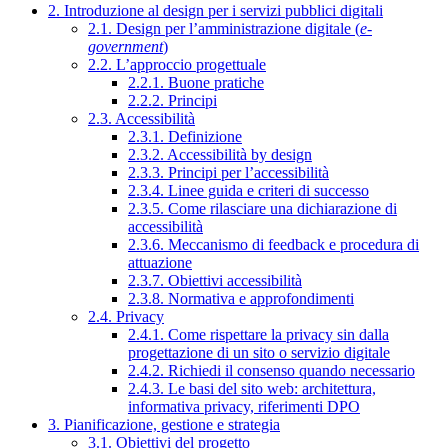
2. Introduzione al design per i servizi pubblici digitali
2.1. Design per l’amministrazione digitale (
e-
government
)
2.2. L’approccio progettuale
2.2.1. Buone pratiche
2.2.2. Principi
2.3. Accessibilità
2.3.1. Definizione
2.3.2. Accessibilità by design
2.3.3. Principi per l’accessibilità
2.3.4. Linee guida e criteri di successo
2.3.5. Come rilasciare una dichiarazione di
accessibilità
2.3.6. Meccanismo di feedback e procedura di
attuazione
2.3.7. Obiettivi accessibilità
2.3.8. Normativa e approfondimenti
2.4. Privacy
2.4.1. Come rispettare la privacy sin dalla
progettazione di un sito o servizio digitale
2.4.2. Richiedi il consenso quando necessario
2.4.3. Le basi del sito web: architettura,
informativa privacy, riferimenti DPO
3. Pianificazione, gestione e strategia
3.1. Obiettivi del progetto