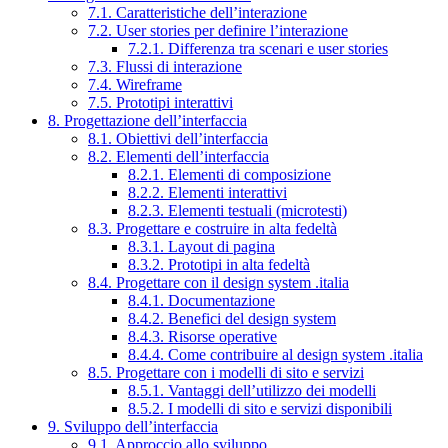
7.1. Caratteristiche dell’interazione
7.2. User stories per definire l’interazione
7.2.1. Differenza tra scenari e user stories
7.3. Flussi di interazione
7.4. Wireframe
7.5. Prototipi interattivi
8. Progettazione dell’interfaccia
8.1. Obiettivi dell’interfaccia
8.2. Elementi dell’interfaccia
8.2.1. Elementi di composizione
8.2.2. Elementi interattivi
8.2.3. Elementi testuali (microtesti)
8.3. Progettare e costruire in alta fedeltà
8.3.1. Layout di pagina
8.3.2. Prototipi in alta fedeltà
8.4. Progettare con il design system .italia
8.4.1. Documentazione
8.4.2. Benefici del design system
8.4.3. Risorse operative
8.4.4. Come contribuire al design system .italia
8.5. Progettare con i modelli di sito e servizi
8.5.1. Vantaggi dell’utilizzo dei modelli
8.5.2. I modelli di sito e servizi disponibili
9. Sviluppo dell’interfaccia
9.1. Approccio allo sviluppo