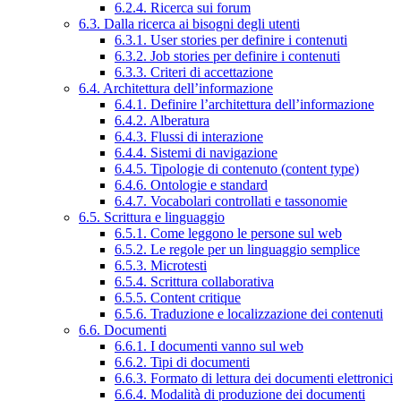
6.2.4. Ricerca sui forum
6.3. Dalla ricerca ai bisogni degli utenti
6.3.1. User stories per definire i contenuti
6.3.2. Job stories per definire i contenuti
6.3.3. Criteri di accettazione
6.4. Architettura dell’informazione
6.4.1. Definire l’architettura dell’informazione
6.4.2. Alberatura
6.4.3. Flussi di interazione
6.4.4. Sistemi di navigazione
6.4.5. Tipologie di contenuto (content type)
6.4.6. Ontologie e standard
6.4.7. Vocabolari controllati e tassonomie
6.5. Scrittura e linguaggio
6.5.1. Come leggono le persone sul web
6.5.2. Le regole per un linguaggio semplice
6.5.3. Microtesti
6.5.4. Scrittura collaborativa
6.5.5. Content critique
6.5.6. Traduzione e localizzazione dei contenuti
6.6. Documenti
6.6.1. I documenti vanno sul web
6.6.2. Tipi di documenti
6.6.3. Formato di lettura dei documenti elettronici
6.6.4. Modalità di produzione dei documenti