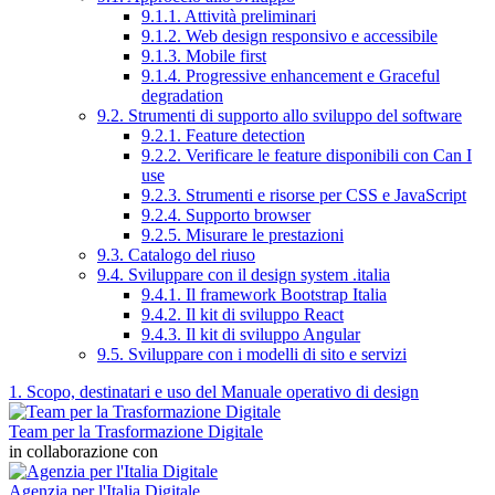
9.1.1. Attività preliminari
9.1.2. Web design responsivo e accessibile
9.1.3. Mobile first
9.1.4. Progressive enhancement e Graceful
degradation
9.2. Strumenti di supporto allo sviluppo del software
9.2.1. Feature detection
9.2.2. Verificare le feature disponibili con Can I
use
9.2.3. Strumenti e risorse per CSS e JavaScript
9.2.4. Supporto browser
9.2.5. Misurare le prestazioni
9.3. Catalogo del riuso
9.4. Sviluppare con il design system .italia
9.4.1. Il framework Bootstrap Italia
9.4.2. Il kit di sviluppo React
9.4.3. Il kit di sviluppo Angular
9.5. Sviluppare con i modelli di sito e servizi
1. Scopo, destinatari e uso del Manuale operativo di design
Team per la Trasformazione Digitale
in collaborazione con
Agenzia per l'Italia Digitale