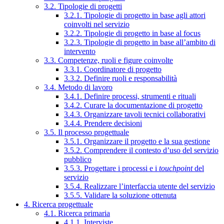
3.2. Tipologie di progetti
3.2.1. Tipologie di progetto in base agli attori
coinvolti nel servizio
3.2.2. Tipologie di progetto in base al focus
3.2.3. Tipologie di progetto in base all’ambito di
intervento
3.3. Competenze, ruoli e figure coinvolte
3.3.1. Coordinatore di progetto
3.3.2. Definire ruoli e responsabilità
3.4. Metodo di lavoro
3.4.1. Definire processi, strumenti e rituali
3.4.2. Curare la documentazione di progetto
3.4.3. Organizzare tavoli tecnici collaborativi
3.4.4. Prendere decisioni
3.5. Il processo progettuale
3.5.1. Organizzare il progetto e la sua gestione
3.5.2. Comprendere il contesto d’uso del servizio
pubblico
3.5.3. Progettare i processi e i
touchpoint
del
servizio
3.5.4. Realizzare l’interfaccia utente del servizio
3.5.5. Validare la soluzione ottenuta
4. Ricerca progettuale
4.1. Ricerca primaria
4.1.1. Interviste