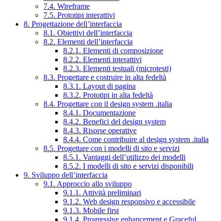
7.4. Wireframe
7.5. Prototipi interattivi
8. Progettazione dell’interfaccia
8.1. Obiettivi dell’interfaccia
8.2. Elementi dell’interfaccia
8.2.1. Elementi di composizione
8.2.2. Elementi interattivi
8.2.3. Elementi testuali (microtesti)
8.3. Progettare e costruire in alta fedeltà
8.3.1. Layout di pagina
8.3.2. Prototipi in alta fedeltà
8.4. Progettare con il design system .italia
8.4.1. Documentazione
8.4.2. Benefici del design system
8.4.3. Risorse operative
8.4.4. Come contribuire al design system .italia
8.5. Progettare con i modelli di sito e servizi
8.5.1. Vantaggi dell’utilizzo dei modelli
8.5.2. I modelli di sito e servizi disponibili
9. Sviluppo dell’interfaccia
9.1. Approccio allo sviluppo
9.1.1. Attività preliminari
9.1.2. Web design responsivo e accessibile
9.1.3. Mobile first
9.1.4. Progressive enhancement e Graceful