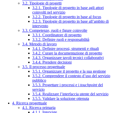
3.2. Tipologie di progetti
3.2.1. Tipologie di progetto in base agli attori
coinvolti nel servizio
3.2.2. Tipologie di progetto in base al focus
3.2.3. Tipologie di progetto in base all’ambito di
intervento
3.3. Competenze, ruoli e figure coinvolte
3.3.1. Coordinatore di progetto
3.3.2. Definire ruoli e responsabilità
3.4. Metodo di lavoro
3.4.1. Definire processi, strumenti e rituali
3.4.2. Curare la documentazione di progetto
3.4.3. Organizzare tavoli tecnici collaborativi
3.4.4. Prendere decisioni
3.5. Il processo progettuale
3.5.1. Organizzare il progetto e la sua gestione
3.5.2. Comprendere il contesto d’uso del servizio
pubblico
3.5.3. Progettare i processi e i
touchpoint
del
servizio
3.5.4. Realizzare l’interfaccia utente del servizio
3.5.5. Validare la soluzione ottenuta
4. Ricerca progettuale
4.1. Ricerca primaria
4.1.1. Interviste