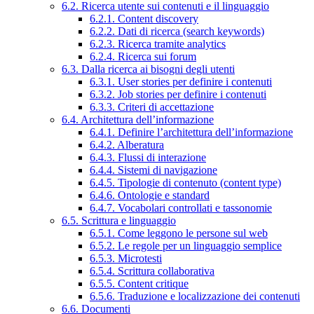
6.2. Ricerca utente sui contenuti e il linguaggio
6.2.1. Content discovery
6.2.2. Dati di ricerca (search keywords)
6.2.3. Ricerca tramite analytics
6.2.4. Ricerca sui forum
6.3. Dalla ricerca ai bisogni degli utenti
6.3.1. User stories per definire i contenuti
6.3.2. Job stories per definire i contenuti
6.3.3. Criteri di accettazione
6.4. Architettura dell’informazione
6.4.1. Definire l’architettura dell’informazione
6.4.2. Alberatura
6.4.3. Flussi di interazione
6.4.4. Sistemi di navigazione
6.4.5. Tipologie di contenuto (content type)
6.4.6. Ontologie e standard
6.4.7. Vocabolari controllati e tassonomie
6.5. Scrittura e linguaggio
6.5.1. Come leggono le persone sul web
6.5.2. Le regole per un linguaggio semplice
6.5.3. Microtesti
6.5.4. Scrittura collaborativa
6.5.5. Content critique
6.5.6. Traduzione e localizzazione dei contenuti
6.6. Documenti