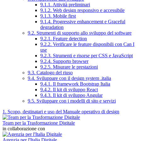
9.1.1. Attività preliminari
9.1.2. Web design responsivo e accessibile
9.1.3. Mobile first
9.1.4. Progressive enhancement e Graceful
degradation
9.2. Strumenti di supporto allo sviluppo del software
9.2.1. Feature detection
9.2.2. Verificare le feature disponibili con Can I
use
9.2.3. Strumenti e risorse per CSS e JavaScript
9.2.4. Supporto browser
9.2.5. Misurare le prestazioni
9.3. Catalogo del riuso
9.4. Sviluppare con il design system .italia
9.4.1. Il framework Bootstrap Italia
9.4.2. Il kit di sviluppo React
9.4.3. Il kit di sviluppo Angular
9.5. Sviluppare con i modelli di sito e servizi
1. Scopo, destinatari e uso del Manuale operativo di design
Team per la Trasformazione Digitale
in collaborazione con
Agenzia per l'Italia Digitale