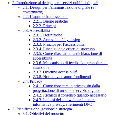
2. Introduzione al design per i servizi pubblici digitali
2.1. Design per l’amministrazione digitale (
e-
government
)
2.2. L’approccio progettuale
2.2.1. Buone pratiche
2.2.2. Principi
2.3. Accessibilità
2.3.1. Definizione
2.3.2. Accessibilità by design
2.3.3. Principi per l’accessibilità
2.3.4. Linee guida e criteri di successo
2.3.5. Come rilasciare una dichiarazione di
accessibilità
2.3.6. Meccanismo di feedback e procedura di
attuazione
2.3.7. Obiettivi accessibilità
2.3.8. Normativa e approfondimenti
2.4. Privacy
2.4.1. Come rispettare la privacy sin dalla
progettazione di un sito o servizio digitale
2.4.2. Richiedi il consenso quando necessario
2.4.3. Le basi del sito web: architettura,
informativa privacy, riferimenti DPO
3. Pianificazione, gestione e strategia
3.1. Obiettivi del progetto