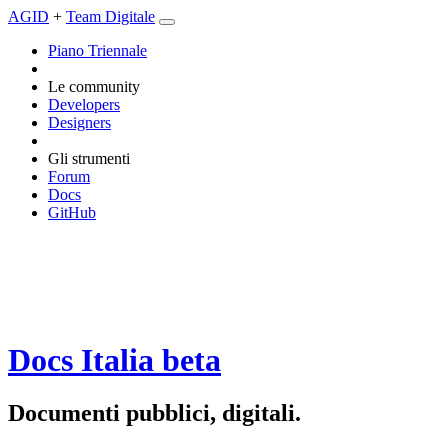
AGID
+
Team Digitale
Piano Triennale
Le community
Developers
Designers
Gli strumenti
Forum
Docs
GitHub
Docs Italia
beta
Documenti pubblici, digitali.