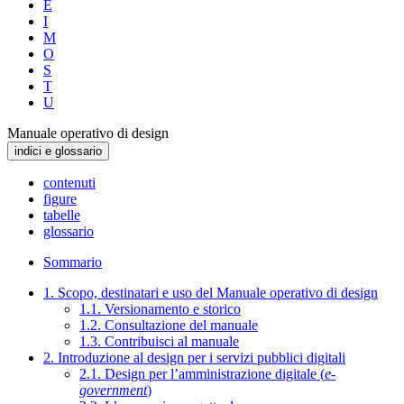
E
I
M
O
S
T
U
Manuale operativo di design
indici e glossario
contenuti
figure
tabelle
glossario
Sommario
1. Scopo, destinatari e uso del Manuale operativo di design
1.1. Versionamento e storico
1.2. Consultazione del manuale
1.3. Contribuisci al manuale
2. Introduzione al design per i servizi pubblici digitali
2.1. Design per l’amministrazione digitale (
e-
government
)