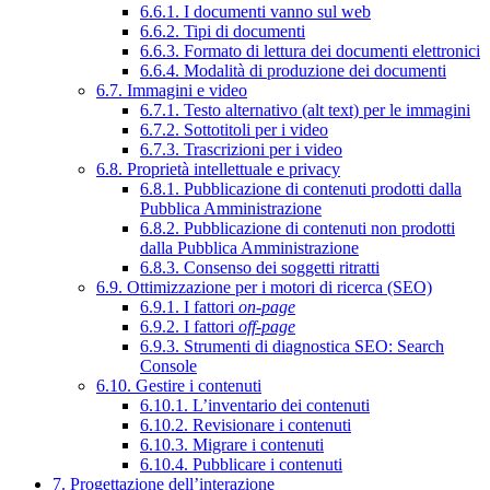
6.6.1. I documenti vanno sul web
6.6.2. Tipi di documenti
6.6.3. Formato di lettura dei documenti elettronici
6.6.4. Modalità di produzione dei documenti
6.7. Immagini e video
6.7.1. Testo alternativo (alt text) per le immagini
6.7.2. Sottotitoli per i video
6.7.3. Trascrizioni per i video
6.8. Proprietà intellettuale e privacy
6.8.1. Pubblicazione di contenuti prodotti dalla
Pubblica Amministrazione
6.8.2. Pubblicazione di contenuti non prodotti
dalla Pubblica Amministrazione
6.8.3. Consenso dei soggetti ritratti
6.9. Ottimizzazione per i motori di ricerca (SEO)
6.9.1. I fattori
on-page
6.9.2. I fattori
off-page
6.9.3. Strumenti di diagnostica SEO: Search
Console
6.10. Gestire i contenuti
6.10.1. L’inventario dei contenuti
6.10.2. Revisionare i contenuti
6.10.3. Migrare i contenuti
6.10.4. Pubblicare i contenuti
7. Progettazione dell’interazione