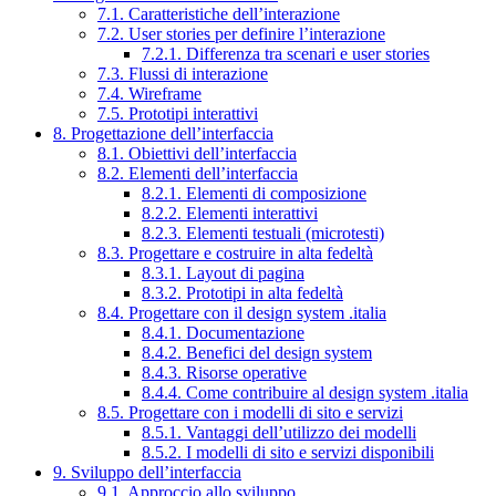
7.1. Caratteristiche dell’interazione
7.2. User stories per definire l’interazione
7.2.1. Differenza tra scenari e user stories
7.3. Flussi di interazione
7.4. Wireframe
7.5. Prototipi interattivi
8. Progettazione dell’interfaccia
8.1. Obiettivi dell’interfaccia
8.2. Elementi dell’interfaccia
8.2.1. Elementi di composizione
8.2.2. Elementi interattivi
8.2.3. Elementi testuali (microtesti)
8.3. Progettare e costruire in alta fedeltà
8.3.1. Layout di pagina
8.3.2. Prototipi in alta fedeltà
8.4. Progettare con il design system .italia
8.4.1. Documentazione
8.4.2. Benefici del design system
8.4.3. Risorse operative
8.4.4. Come contribuire al design system .italia
8.5. Progettare con i modelli di sito e servizi
8.5.1. Vantaggi dell’utilizzo dei modelli
8.5.2. I modelli di sito e servizi disponibili
9. Sviluppo dell’interfaccia
9.1. Approccio allo sviluppo