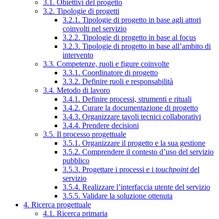
3.1. Obiettivi del progetto
3.2. Tipologie di progetti
3.2.1. Tipologie di progetto in base agli attori
coinvolti nel servizio
3.2.2. Tipologie di progetto in base al focus
3.2.3. Tipologie di progetto in base all’ambito di
intervento
3.3. Competenze, ruoli e figure coinvolte
3.3.1. Coordinatore di progetto
3.3.2. Definire ruoli e responsabilità
3.4. Metodo di lavoro
3.4.1. Definire processi, strumenti e rituali
3.4.2. Curare la documentazione di progetto
3.4.3. Organizzare tavoli tecnici collaborativi
3.4.4. Prendere decisioni
3.5. Il processo progettuale
3.5.1. Organizzare il progetto e la sua gestione
3.5.2. Comprendere il contesto d’uso del servizio
pubblico
3.5.3. Progettare i processi e i
touchpoint
del
servizio
3.5.4. Realizzare l’interfaccia utente del servizio
3.5.5. Validare la soluzione ottenuta
4. Ricerca progettuale
4.1. Ricerca primaria