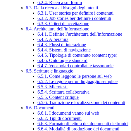
6.2.4. Ricerca sui forum
6.3. Dalla ricerca ai bisogni degli utenti
6.3.1. User stories per definire i contenuti
6.3.2. Job stories per definire i contenuti
6.3.3. Criteri di accettazione
6.4. Architettura dell’informazione
6.4.1. Definire l’architettura dell’informazione
6.4.2. Alberatura
6.4.3. Flussi di interazione
6.4.4. Sistemi di navigazione
6.4.5. Tipologie di contenuto (content type)
6.4.6. Ontologie e standard
6.4.7. Vocabolari controllati e tassonomie
6.5. Scrittura e linguaggio
6.5.1. Come leggono le persone sul web
6.5.2. Le regole per un linguaggio semplice
6.5.3. Microtesti
6.5.4. Scrittura collaborativa
6.5.5. Content critique
6.5.6. Traduzione e localizzazione dei contenuti
6.6. Documenti
6.6.1. I documenti vanno sul web
6.6.2. Tipi di documenti
6.6.3. Formato di lettura dei documenti elettronici
6.6.4. Modalità di produzione dei documenti