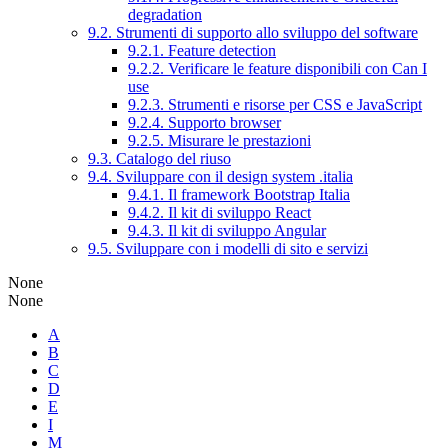
degradation
9.2. Strumenti di supporto allo sviluppo del software
9.2.1. Feature detection
9.2.2. Verificare le feature disponibili con Can I
use
9.2.3. Strumenti e risorse per CSS e JavaScript
9.2.4. Supporto browser
9.2.5. Misurare le prestazioni
9.3. Catalogo del riuso
9.4. Sviluppare con il design system .italia
9.4.1. Il framework Bootstrap Italia
9.4.2. Il kit di sviluppo React
9.4.3. Il kit di sviluppo Angular
9.5. Sviluppare con i modelli di sito e servizi
None
None
A
B
C
D
E
I
M