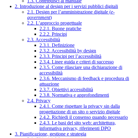
1.3. Contribuisci al manuale
2. Introduzione al design per i servizi pubblici digitali
2.1. Design per l’amministrazione digitale (
e-
government
)
2.2. L’approccio progettuale
2.2.1. Buone pratiche
2.2.2. Principi
2.3. Accessibilità
2.3.1. Definizione
2.3.2. Accessibilità by design
2.3.3. Principi per l’accessibilità
2.3.4. Linee guida e criteri di successo
2.3.5. Come rilasciare una dichiarazione di
accessibilità
2.3.6. Meccanismo di feedback e procedura di
attuazione
2.3.7. Obiettivi accessibilità
2.3.8. Normativa e approfondimenti
2.4. Privacy
2.4.1. Come rispettare la privacy sin dalla
progettazione di un sito o servizio digitale
2.4.2. Richiedi il consenso quando necessario
2.4.3. Le basi del sito web: architettura,
informativa privacy, riferimenti DPO
3. Pianificazione, gestione e strategia