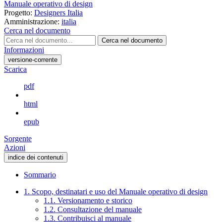
Manuale operativo di design
Progetto:
Designers Italia
Amministrazione:
italia
Cerca nel documento
Cerca nel documento
Informazioni
versione-corrente
Scarica
pdf
html
epub
Sorgente
Azioni
indice dei contenuti
Sommario
1. Scopo, destinatari e uso del Manuale operativo di design
1.1. Versionamento e storico
1.2. Consultazione del manuale
1.3. Contribuisci al manuale