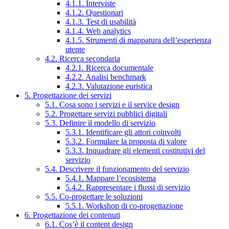
4.1.1. Interviste
4.1.2. Questionari
4.1.3. Test di usabilità
4.1.4. Web analytics
4.1.5. Strumenti di mappatura dell’esperienza
utente
4.2. Ricerca secondaria
4.2.1. Ricerca documentale
4.2.2. Analisi benchmark
4.2.3. Valutazione euristica
5. Progettazione dei servizi
5.1. Cosa sono i servizi e il service design
5.2. Progettare servizi pubblici digitali
5.3. Definire il modello di servizio
5.3.1. Identificare gli attori coinvolti
5.3.2. Formulare la proposta di valore
5.3.3. Inquadrare gli elementi costitutivi del
servizio
5.4. Descrivere il funzionamento del servizio
5.4.1. Mappare l’ecosistema
5.4.2. Rappresentare i flussi di servizio
5.5. Co-progettare le soluzioni
5.5.1. Workshop di co-progettazione
6. Progettazione dei contenuti
6.1. Cos’è il content design