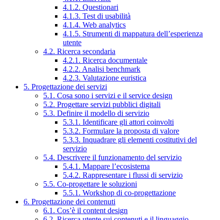
4.1.2. Questionari
4.1.3. Test di usabilità
4.1.4. Web analytics
4.1.5. Strumenti di mappatura dell’esperienza
utente
4.2. Ricerca secondaria
4.2.1. Ricerca documentale
4.2.2. Analisi benchmark
4.2.3. Valutazione euristica
5. Progettazione dei servizi
5.1. Cosa sono i servizi e il service design
5.2. Progettare servizi pubblici digitali
5.3. Definire il modello di servizio
5.3.1. Identificare gli attori coinvolti
5.3.2. Formulare la proposta di valore
5.3.3. Inquadrare gli elementi costitutivi del
servizio
5.4. Descrivere il funzionamento del servizio
5.4.1. Mappare l’ecosistema
5.4.2. Rappresentare i flussi di servizio
5.5. Co-progettare le soluzioni
5.5.1. Workshop di co-progettazione
6. Progettazione dei contenuti
6.1. Cos’è il content design
6.2. Ricerca utente sui contenuti e il linguaggio