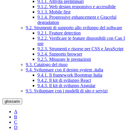
9.1.1. Attività preliminari
9.1.2. Web design responsivo e accessibile
9.1.3. Mobile first
9.1.4. Progressive enhancement e Graceful
degradation
9.2. Strumenti di supporto allo sviluppo del software
9.2.1. Feature detection
9.2.2. Verificare le feature disponibili con Can I
use
9.2.3. Strumenti e risorse per CSS e JavaScript
9.2.4. Supporto browser
9.2.5. Misurare le prestazioni
9.3. Catalogo del riuso
9.4. Sviluppare con il design system .italia
9.4.1. Il framework Bootstrap Italia
9.4.2. Il kit di sviluppo React
9.4.3. Il kit di sviluppo Angular
9.5. Sviluppare con i modelli di sito e servizi
glossario
A
B
C
D