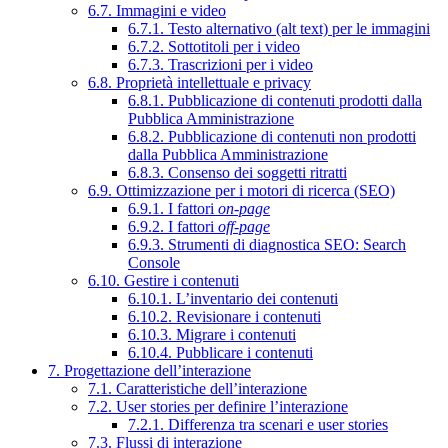
6.7. Immagini e video
6.7.1. Testo alternativo (alt text) per le immagini
6.7.2. Sottotitoli per i video
6.7.3. Trascrizioni per i video
6.8. Proprietà intellettuale e privacy
6.8.1. Pubblicazione di contenuti prodotti dalla
Pubblica Amministrazione
6.8.2. Pubblicazione di contenuti non prodotti
dalla Pubblica Amministrazione
6.8.3. Consenso dei soggetti ritratti
6.9. Ottimizzazione per i motori di ricerca (SEO)
6.9.1. I fattori
on-page
6.9.2. I fattori
off-page
6.9.3. Strumenti di diagnostica SEO: Search
Console
6.10. Gestire i contenuti
6.10.1. L’inventario dei contenuti
6.10.2. Revisionare i contenuti
6.10.3. Migrare i contenuti
6.10.4. Pubblicare i contenuti
7. Progettazione dell’interazione
7.1. Caratteristiche dell’interazione
7.2. User stories per definire l’interazione
7.2.1. Differenza tra scenari e user stories
7.3. Flussi di interazione