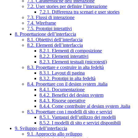
7.1. Caratteristiche dell’interazione
7.2. User stories per definire l’interazione
7.2.1. Differenza tra scenari e user stories
7.3. Flussi di interazione
7.4. Wireframe
7.5. Prototipi interattivi
8. Progettazione dell’interfaccia
8.1. Obiettivi dell’interfaccia
8.2. Elementi dell’interfaccia
8.2.1. Elementi di composizione
8.2.2. Elementi interattivi
8.2.3. Elementi testuali (microtesti)
8.3. Progettare e costruire in alta fedeltà
8.3.1. Layout di pagina
8.3.2. Prototipi in alta fedeltà
8.4. Progettare con il design system .italia
8.4.1. Documentazione
8.4.2. Benefici del design system
8.4.3. Risorse operative
8.4.4. Come contribuire al design system .italia
8.5. Progettare con i modelli di sito e servizi
8.5.1. Vantaggi dell’utilizzo dei modelli
8.5.2. I modelli di sito e servizi disponibili
9. Sviluppo dell’interfaccia
9.1. Approccio allo sviluppo