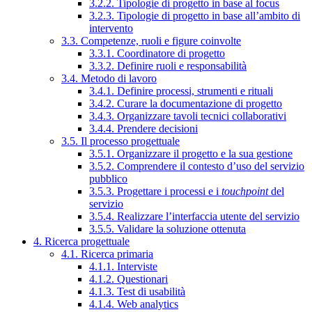
3.2.2. Tipologie di progetto in base al focus
3.2.3. Tipologie di progetto in base all’ambito di
intervento
3.3. Competenze, ruoli e figure coinvolte
3.3.1. Coordinatore di progetto
3.3.2. Definire ruoli e responsabilità
3.4. Metodo di lavoro
3.4.1. Definire processi, strumenti e rituali
3.4.2. Curare la documentazione di progetto
3.4.3. Organizzare tavoli tecnici collaborativi
3.4.4. Prendere decisioni
3.5. Il processo progettuale
3.5.1. Organizzare il progetto e la sua gestione
3.5.2. Comprendere il contesto d’uso del servizio
pubblico
3.5.3. Progettare i processi e i
touchpoint
del
servizio
3.5.4. Realizzare l’interfaccia utente del servizio
3.5.5. Validare la soluzione ottenuta
4. Ricerca progettuale
4.1. Ricerca primaria
4.1.1. Interviste
4.1.2. Questionari
4.1.3. Test di usabilità
4.1.4. Web analytics