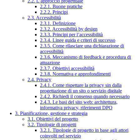
2.2. L’approccio progettuale
2.2.1. Buone pratiche
2.2.2. Principi
2.3. Accessibilità
2.3.1. Definizione
2.3.2. Accessibilità by design
2.3.3. Principi per l’accessibilità
2.3.4. Linee guida e criteri di successo
2.3.5. Come rilasciare una dichiarazione di
accessibilità
2.3.6. Meccanismo di feedback e procedura di
attuazione
2.3.7. Obiettivi accessibilità
2.3.8. Normativa e approfondimenti
2.4. Privacy
2.4.1. Come rispettare la privacy sin dalla
progettazione di un sito o servizio digitale
2.4.2. Richiedi il consenso quando necessario
2.4.3. Le basi del sito web: architettura,
informativa privacy, riferimenti DPO
3. Pianificazione, gestione e strategia
3.1. Obiettivi del progetto
3.2. Tipologie di progetti
3.2.1. Tipologie di progetto in base agli attori
coinvolti nel servizio