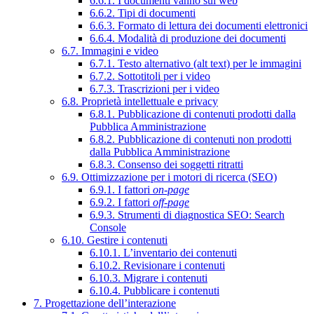
6.6.1. I documenti vanno sul web
6.6.2. Tipi di documenti
6.6.3. Formato di lettura dei documenti elettronici
6.6.4. Modalità di produzione dei documenti
6.7. Immagini e video
6.7.1. Testo alternativo (alt text) per le immagini
6.7.2. Sottotitoli per i video
6.7.3. Trascrizioni per i video
6.8. Proprietà intellettuale e privacy
6.8.1. Pubblicazione di contenuti prodotti dalla
Pubblica Amministrazione
6.8.2. Pubblicazione di contenuti non prodotti
dalla Pubblica Amministrazione
6.8.3. Consenso dei soggetti ritratti
6.9. Ottimizzazione per i motori di ricerca (SEO)
6.9.1. I fattori
on-page
6.9.2. I fattori
off-page
6.9.3. Strumenti di diagnostica SEO: Search
Console
6.10. Gestire i contenuti
6.10.1. L’inventario dei contenuti
6.10.2. Revisionare i contenuti
6.10.3. Migrare i contenuti
6.10.4. Pubblicare i contenuti
7. Progettazione dell’interazione