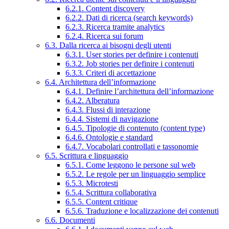
6.2.1. Content discovery
6.2.2. Dati di ricerca (search keywords)
6.2.3. Ricerca tramite analytics
6.2.4. Ricerca sui forum
6.3. Dalla ricerca ai bisogni degli utenti
6.3.1. User stories per definire i contenuti
6.3.2. Job stories per definire i contenuti
6.3.3. Criteri di accettazione
6.4. Architettura dell’informazione
6.4.1. Definire l’architettura dell’informazione
6.4.2. Alberatura
6.4.3. Flussi di interazione
6.4.4. Sistemi di navigazione
6.4.5. Tipologie di contenuto (content type)
6.4.6. Ontologie e standard
6.4.7. Vocabolari controllati e tassonomie
6.5. Scrittura e linguaggio
6.5.1. Come leggono le persone sul web
6.5.2. Le regole per un linguaggio semplice
6.5.3. Microtesti
6.5.4. Scrittura collaborativa
6.5.5. Content critique
6.5.6. Traduzione e localizzazione dei contenuti
6.6. Documenti