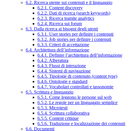
6.2. Ricerca utente sui contenuti e il linguaggio
6.2.1. Content discovery
6.2.2. Dati di ricerca (search keywords)
6.2.3. Ricerca tramite analytics
6.2.4. Ricerca sui forum
6.3. Dalla ricerca ai bisogni degli utenti
6.3.1. User stories per definire i contenuti
6.3.2. Job stories per definire i contenuti
6.3.3. Criteri di accettazione
6.4. Architettura dell’informazione
6.4.1. Definire l’architettura dell’informazione
6.4.2. Alberatura
6.4.3. Flussi di interazione
6.4.4. Sistemi di navigazione
6.4.5. Tipologie di contenuto (content type)
6.4.6. Ontologie e standard
6.4.7. Vocabolari controllati e tassonomie
6.5. Scrittura e linguaggio
6.5.1. Come leggono le persone sul web
6.5.2. Le regole per un linguaggio semplice
6.5.3. Microtesti
6.5.4. Scrittura collaborativa
6.5.5. Content critique
6.5.6. Traduzione e localizzazione dei contenuti
6.6. Documenti