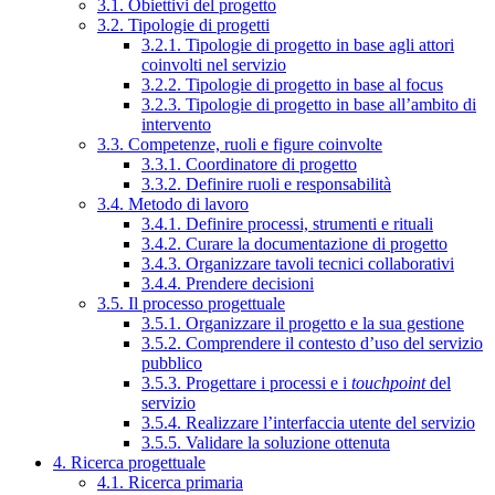
3.1. Obiettivi del progetto
3.2. Tipologie di progetti
3.2.1. Tipologie di progetto in base agli attori
coinvolti nel servizio
3.2.2. Tipologie di progetto in base al focus
3.2.3. Tipologie di progetto in base all’ambito di
intervento
3.3. Competenze, ruoli e figure coinvolte
3.3.1. Coordinatore di progetto
3.3.2. Definire ruoli e responsabilità
3.4. Metodo di lavoro
3.4.1. Definire processi, strumenti e rituali
3.4.2. Curare la documentazione di progetto
3.4.3. Organizzare tavoli tecnici collaborativi
3.4.4. Prendere decisioni
3.5. Il processo progettuale
3.5.1. Organizzare il progetto e la sua gestione
3.5.2. Comprendere il contesto d’uso del servizio
pubblico
3.5.3. Progettare i processi e i
touchpoint
del
servizio
3.5.4. Realizzare l’interfaccia utente del servizio
3.5.5. Validare la soluzione ottenuta
4. Ricerca progettuale
4.1. Ricerca primaria