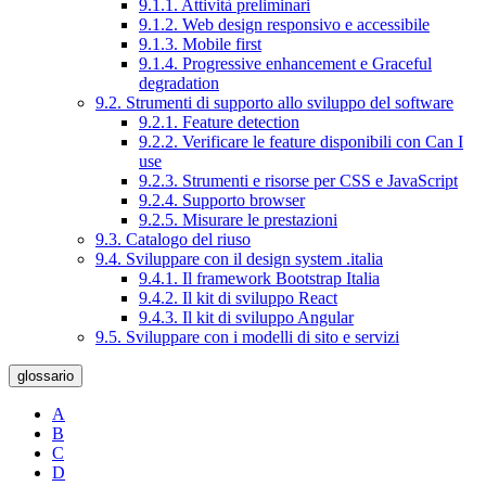
9.1.1. Attività preliminari
9.1.2. Web design responsivo e accessibile
9.1.3. Mobile first
9.1.4. Progressive enhancement e Graceful
degradation
9.2. Strumenti di supporto allo sviluppo del software
9.2.1. Feature detection
9.2.2. Verificare le feature disponibili con Can I
use
9.2.3. Strumenti e risorse per CSS e JavaScript
9.2.4. Supporto browser
9.2.5. Misurare le prestazioni
9.3. Catalogo del riuso
9.4. Sviluppare con il design system .italia
9.4.1. Il framework Bootstrap Italia
9.4.2. Il kit di sviluppo React
9.4.3. Il kit di sviluppo Angular
9.5. Sviluppare con i modelli di sito e servizi
glossario
A
B
C
D