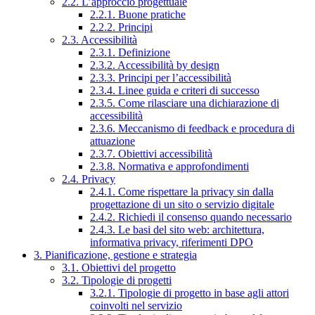
2.2. L’approccio progettuale
2.2.1. Buone pratiche
2.2.2. Principi
2.3. Accessibilità
2.3.1. Definizione
2.3.2. Accessibilità by design
2.3.3. Principi per l’accessibilità
2.3.4. Linee guida e criteri di successo
2.3.5. Come rilasciare una dichiarazione di
accessibilità
2.3.6. Meccanismo di feedback e procedura di
attuazione
2.3.7. Obiettivi accessibilità
2.3.8. Normativa e approfondimenti
2.4. Privacy
2.4.1. Come rispettare la privacy sin dalla
progettazione di un sito o servizio digitale
2.4.2. Richiedi il consenso quando necessario
2.4.3. Le basi del sito web: architettura,
informativa privacy, riferimenti DPO
3. Pianificazione, gestione e strategia
3.1. Obiettivi del progetto
3.2. Tipologie di progetti
3.2.1. Tipologie di progetto in base agli attori
coinvolti nel servizio