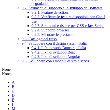
degradation
9.2. Strumenti di supporto allo sviluppo del software
9.2.1. Feature detection
9.2.2. Verificare le feature disponibili con Can I
use
9.2.3. Strumenti e risorse per CSS e JavaScript
9.2.4. Supporto browser
9.2.5. Misurare le prestazioni
9.3. Catalogo del riuso
9.4. Sviluppare con il design system .italia
9.4.1. Il framework Bootstrap Italia
9.4.2. Il kit di sviluppo React
9.4.3. Il kit di sviluppo Angular
9.5. Sviluppare con i modelli di sito e servizi
None
None
A
B
C
D
E
I
M