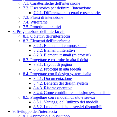
7.1. Caratteristiche dell’interazione
7.2. User stories per definire l’interazione
7.2.1. Differenza tra scenari e user stories
7.3. Flussi di interazione
7.4. Wireframe
7.5. Prototipi interattivi
8. Progettazione dell’interfaccia
8.1. Obiettivi dell’interfaccia
8.2. Elementi dell’interfaccia
8.2.1. Elementi di composizione
8.2.2. Elementi interattivi
8.2.3. Elementi testuali (microtesti)
8.3. Progettare e costruire in alta fedeltà
8.3.1. Layout di pagina
8.3.2. Prototipi in alta fedeltà
8.4. Progettare con il design system .italia
8.4.1. Documentazione
8.4.2. Benefici del design system
8.4.3. Risorse operative
8.4.4. Come contribuire al design system .italia
8.5. Progettare con i modelli di sito e servizi
8.5.1. Vantaggi dell’utilizzo dei modelli
8.5.2. I modelli di sito e servizi disponibili
9. Sviluppo dell’interfaccia
9.1. Approccio allo sviluppo