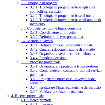
3.2. Tipologie di progetti
3.2.1. Tipologie di progetto in base agli attori
coinvolti nel servizio
3.2.2. Tipologie di progetto in base al focus
3.2.3. Tipologie di progetto in base all’ambito di
intervento
3.3. Competenze, ruoli e figure coinvolte
3.3.1. Coordinatore di progetto
3.3.2. Definire ruoli e responsabilità
3.4. Metodo di lavoro
3.4.1. Definire processi, strumenti e rituali
3.4.2. Curare la documentazione di progetto
3.4.3. Organizzare tavoli tecnici collaborativi
3.4.4. Prendere decisioni
3.5. Il processo progettuale
3.5.1. Organizzare il progetto e la sua gestione
3.5.2. Comprendere il contesto d’uso del servizio
pubblico
3.5.3. Progettare i processi e i
touchpoint
del
servizio
3.5.4. Realizzare l’interfaccia utente del servizio
3.5.5. Validare la soluzione ottenuta
4. Ricerca progettuale
4.1. Ricerca primaria
4.1.1. Interviste