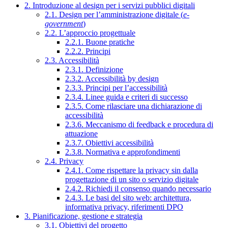
2. Introduzione al design per i servizi pubblici digitali
2.1. Design per l’amministrazione digitale (
e-
government
)
2.2. L’approccio progettuale
2.2.1. Buone pratiche
2.2.2. Principi
2.3. Accessibilità
2.3.1. Definizione
2.3.2. Accessibilità by design
2.3.3. Principi per l’accessibilità
2.3.4. Linee guida e criteri di successo
2.3.5. Come rilasciare una dichiarazione di
accessibilità
2.3.6. Meccanismo di feedback e procedura di
attuazione
2.3.7. Obiettivi accessibilità
2.3.8. Normativa e approfondimenti
2.4. Privacy
2.4.1. Come rispettare la privacy sin dalla
progettazione di un sito o servizio digitale
2.4.2. Richiedi il consenso quando necessario
2.4.3. Le basi del sito web: architettura,
informativa privacy, riferimenti DPO
3. Pianificazione, gestione e strategia
3.1. Obiettivi del progetto