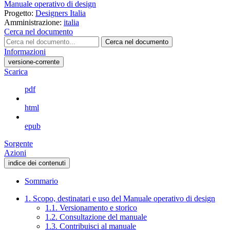
Manuale operativo di design
Progetto:
Designers Italia
Amministrazione:
italia
Cerca nel documento
Cerca nel documento
Informazioni
versione-corrente
Scarica
pdf
html
epub
Sorgente
Azioni
indice dei contenuti
Sommario
1. Scopo, destinatari e uso del Manuale operativo di design
1.1. Versionamento e storico
1.2. Consultazione del manuale
1.3. Contribuisci al manuale