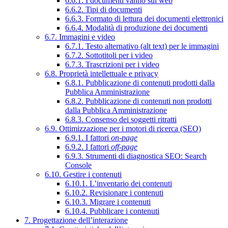
6.6.1. I documenti vanno sul web
6.6.2. Tipi di documenti
6.6.3. Formato di lettura dei documenti elettronici
6.6.4. Modalità di produzione dei documenti
6.7. Immagini e video
6.7.1. Testo alternativo (alt text) per le immagini
6.7.2. Sottotitoli per i video
6.7.3. Trascrizioni per i video
6.8. Proprietà intellettuale e privacy
6.8.1. Pubblicazione di contenuti prodotti dalla
Pubblica Amministrazione
6.8.2. Pubblicazione di contenuti non prodotti
dalla Pubblica Amministrazione
6.8.3. Consenso dei soggetti ritratti
6.9. Ottimizzazione per i motori di ricerca (SEO)
6.9.1. I fattori
on-page
6.9.2. I fattori
off-page
6.9.3. Strumenti di diagnostica SEO: Search
Console
6.10. Gestire i contenuti
6.10.1. L’inventario dei contenuti
6.10.2. Revisionare i contenuti
6.10.3. Migrare i contenuti
6.10.4. Pubblicare i contenuti
7. Progettazione dell’interazione