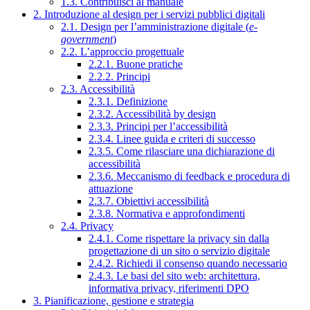
1.3. Contribuisci al manuale
2. Introduzione al design per i servizi pubblici digitali
2.1. Design per l’amministrazione digitale (
e-
government
)
2.2. L’approccio progettuale
2.2.1. Buone pratiche
2.2.2. Principi
2.3. Accessibilità
2.3.1. Definizione
2.3.2. Accessibilità by design
2.3.3. Principi per l’accessibilità
2.3.4. Linee guida e criteri di successo
2.3.5. Come rilasciare una dichiarazione di
accessibilità
2.3.6. Meccanismo di feedback e procedura di
attuazione
2.3.7. Obiettivi accessibilità
2.3.8. Normativa e approfondimenti
2.4. Privacy
2.4.1. Come rispettare la privacy sin dalla
progettazione di un sito o servizio digitale
2.4.2. Richiedi il consenso quando necessario
2.4.3. Le basi del sito web: architettura,
informativa privacy, riferimenti DPO
3. Pianificazione, gestione e strategia