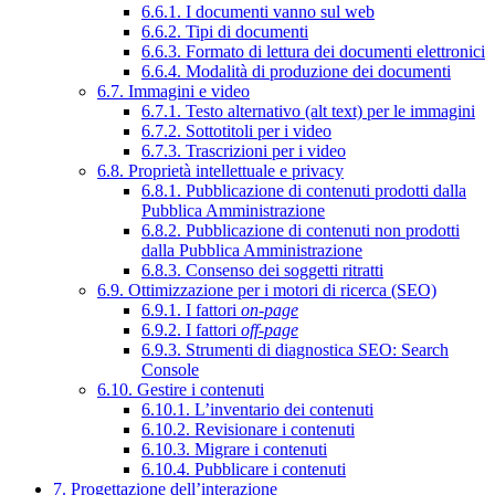
6.6.1. I documenti vanno sul web
6.6.2. Tipi di documenti
6.6.3. Formato di lettura dei documenti elettronici
6.6.4. Modalità di produzione dei documenti
6.7. Immagini e video
6.7.1. Testo alternativo (alt text) per le immagini
6.7.2. Sottotitoli per i video
6.7.3. Trascrizioni per i video
6.8. Proprietà intellettuale e privacy
6.8.1. Pubblicazione di contenuti prodotti dalla
Pubblica Amministrazione
6.8.2. Pubblicazione di contenuti non prodotti
dalla Pubblica Amministrazione
6.8.3. Consenso dei soggetti ritratti
6.9. Ottimizzazione per i motori di ricerca (SEO)
6.9.1. I fattori
on-page
6.9.2. I fattori
off-page
6.9.3. Strumenti di diagnostica SEO: Search
Console
6.10. Gestire i contenuti
6.10.1. L’inventario dei contenuti
6.10.2. Revisionare i contenuti
6.10.3. Migrare i contenuti
6.10.4. Pubblicare i contenuti
7. Progettazione dell’interazione