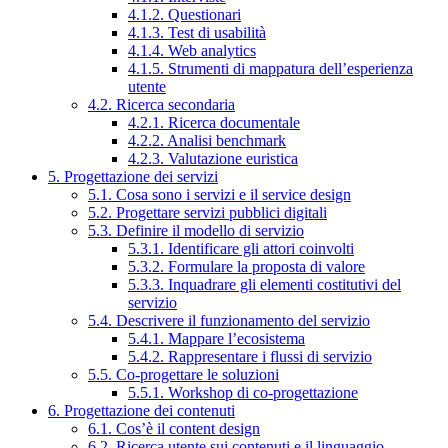
4.1.2. Questionari
4.1.3. Test di usabilità
4.1.4. Web analytics
4.1.5. Strumenti di mappatura dell’esperienza
utente
4.2. Ricerca secondaria
4.2.1. Ricerca documentale
4.2.2. Analisi benchmark
4.2.3. Valutazione euristica
5. Progettazione dei servizi
5.1. Cosa sono i servizi e il service design
5.2. Progettare servizi pubblici digitali
5.3. Definire il modello di servizio
5.3.1. Identificare gli attori coinvolti
5.3.2. Formulare la proposta di valore
5.3.3. Inquadrare gli elementi costitutivi del
servizio
5.4. Descrivere il funzionamento del servizio
5.4.1. Mappare l’ecosistema
5.4.2. Rappresentare i flussi di servizio
5.5. Co-progettare le soluzioni
5.5.1. Workshop di co-progettazione
6. Progettazione dei contenuti
6.1. Cos’è il content design
6.2. Ricerca utente sui contenuti e il linguaggio