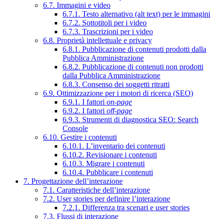
6.7. Immagini e video
6.7.1. Testo alternativo (alt text) per le immagini
6.7.2. Sottotitoli per i video
6.7.3. Trascrizioni per i video
6.8. Proprietà intellettuale e privacy
6.8.1. Pubblicazione di contenuti prodotti dalla
Pubblica Amministrazione
6.8.2. Pubblicazione di contenuti non prodotti
dalla Pubblica Amministrazione
6.8.3. Consenso dei soggetti ritratti
6.9. Ottimizzazione per i motori di ricerca (SEO)
6.9.1. I fattori
on-page
6.9.2. I fattori
off-page
6.9.3. Strumenti di diagnostica SEO: Search
Console
6.10. Gestire i contenuti
6.10.1. L’inventario dei contenuti
6.10.2. Revisionare i contenuti
6.10.3. Migrare i contenuti
6.10.4. Pubblicare i contenuti
7. Progettazione dell’interazione
7.1. Caratteristiche dell’interazione
7.2. User stories per definire l’interazione
7.2.1. Differenza tra scenari e user stories
7.3. Flussi di interazione