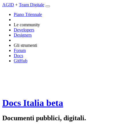
AGID
+
Team Digitale
Piano Triennale
Le community
Developers
Designers
Gli strumenti
Forum
Docs
GitHub
Docs Italia
beta
Documenti pubblici, digitali.