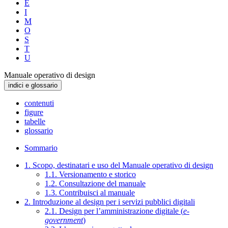
E
I
M
O
S
T
U
Manuale operativo di design
indici e glossario
contenuti
figure
tabelle
glossario
Sommario
1. Scopo, destinatari e uso del Manuale operativo di design
1.1. Versionamento e storico
1.2. Consultazione del manuale
1.3. Contribuisci al manuale
2. Introduzione al design per i servizi pubblici digitali
2.1. Design per l’amministrazione digitale (
e-
government
)