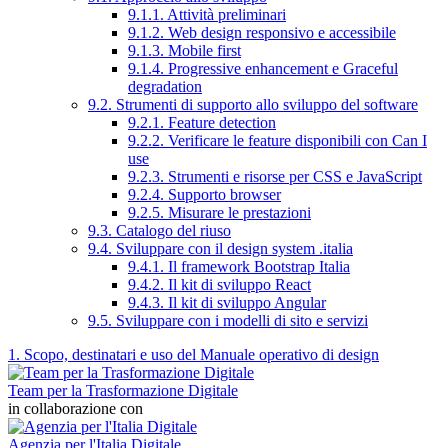
9.1.1. Attività preliminari
9.1.2. Web design responsivo e accessibile
9.1.3. Mobile first
9.1.4. Progressive enhancement e Graceful
degradation
9.2. Strumenti di supporto allo sviluppo del software
9.2.1. Feature detection
9.2.2. Verificare le feature disponibili con Can I
use
9.2.3. Strumenti e risorse per CSS e JavaScript
9.2.4. Supporto browser
9.2.5. Misurare le prestazioni
9.3. Catalogo del riuso
9.4. Sviluppare con il design system .italia
9.4.1. Il framework Bootstrap Italia
9.4.2. Il kit di sviluppo React
9.4.3. Il kit di sviluppo Angular
9.5. Sviluppare con i modelli di sito e servizi
1. Scopo, destinatari e uso del Manuale operativo di design
Team per la Trasformazione Digitale
in collaborazione con
Agenzia per l'Italia Digitale