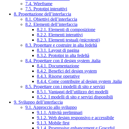
7.4. Wireframe
7.5. Prototipi interattivi
8. Progettazione dell’interfaccia
8.1. Obiettivi dell’interfaccia
8.2. Elementi dell’interfaccia
8.2.1. Elementi di composizione
8.2.2. Elementi interattivi
8.2.3. Elementi testuali (microtesti)
8.3. Progettare e costruire in alta fedeltà
8.3.1. Layout di pagina
8.3.2. Prototipi in alta fedeltà
8.4. Progettare con il design system .italia
8.4.1. Documentazione
8.4.2. Benefici del design system
8.4.3. Risorse operative
8.4.4. Come contribuire al design system .italia
8.5. Progettare con i modelli di sito e servizi
8.5.1. Vantaggi dell’utilizzo dei modelli
8.5.2. I modelli di sito e servizi disponibili
9. Sviluppo dell’interfaccia
9.1. Approccio allo sviluppo
9.1.1. Attività preliminari
9.1.2. Web design responsivo e accessibile
9.1.3. Mobile first
9.1.4. Progressive enhancement e Graceful