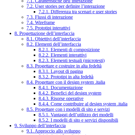
7.1. Caratteristiche dell’interazione
7.2. User stories per definire l’interazione
7.2.1. Differenza tra scenari e user stories
7.3. Flussi di interazione
7.4. Wireframe
7.5. Prototipi interattivi
8. Progettazione dell’interfaccia
8.1. Obiettivi dell’interfaccia
8.2. Elementi dell’interfaccia
8.2.1. Elementi di composizione
8.2.2. Elementi interattivi
8.2.3. Elementi testuali (microtesti)
8.3. Progettare e costruire in alta fedeltà
8.3.1. Layout di pagina
8.3.2. Prototipi in alta fedeltà
8.4. Progettare con il design system .italia
8.4.1. Documentazione
8.4.2. Benefici del design system
8.4.3. Risorse operative
8.4.4. Come contribuire al design system .italia
8.5. Progettare con i modelli di sito e servizi
8.5.1. Vantaggi dell’utilizzo dei modelli
8.5.2. I modelli di sito e servizi disponibili
9. Sviluppo dell’interfaccia
9.1. Approccio allo sviluppo