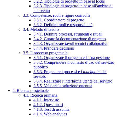
3.2.2. Tipologie di progetto in base al focus
3.2.3. Tipologie di progetto in base all’ambito di
intervento
3.3. Competenze, ruoli e figure coinvolte
3.3.1. Coordinatore di progetto
3.3.2. Definire ruoli e responsabilità
3.4. Metodo di lavoro
3.4.1. Definire processi, strumenti e rituali
3.4.2. Curare la documentazione di progetto
3.4.3. Organizzare tavoli tecnici collaborativi
3.4.4. Prendere decisioni
3.5. Il processo progettuale
3.5.1. Organizzare il progetto e la sua gestione
3.5.2. Comprendere il contesto d’uso del servizio
pubblico
3.5.3. Progettare i processi e i
touchpoint
del
servizio
3.5.4. Realizzare l’interfaccia utente del servizio
3.5.5. Validare la soluzione ottenuta
4. Ricerca progettuale
4.1. Ricerca primaria
4.1.1. Interviste
4.1.2. Questionari
4.1.3. Test di usabilità
4.1.4. Web analytics