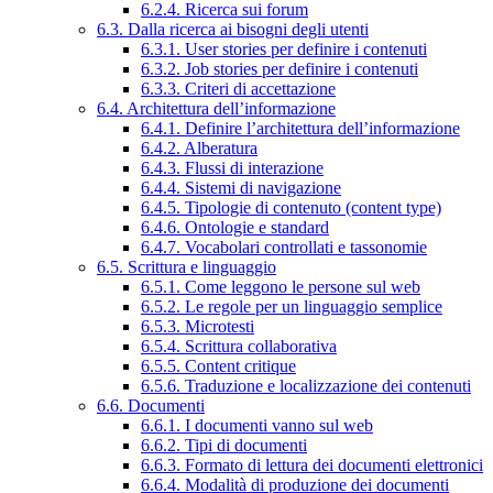
6.2.4. Ricerca sui forum
6.3. Dalla ricerca ai bisogni degli utenti
6.3.1. User stories per definire i contenuti
6.3.2. Job stories per definire i contenuti
6.3.3. Criteri di accettazione
6.4. Architettura dell’informazione
6.4.1. Definire l’architettura dell’informazione
6.4.2. Alberatura
6.4.3. Flussi di interazione
6.4.4. Sistemi di navigazione
6.4.5. Tipologie di contenuto (content type)
6.4.6. Ontologie e standard
6.4.7. Vocabolari controllati e tassonomie
6.5. Scrittura e linguaggio
6.5.1. Come leggono le persone sul web
6.5.2. Le regole per un linguaggio semplice
6.5.3. Microtesti
6.5.4. Scrittura collaborativa
6.5.5. Content critique
6.5.6. Traduzione e localizzazione dei contenuti
6.6. Documenti
6.6.1. I documenti vanno sul web
6.6.2. Tipi di documenti
6.6.3. Formato di lettura dei documenti elettronici
6.6.4. Modalità di produzione dei documenti