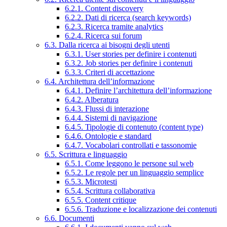
6.2.1. Content discovery
6.2.2. Dati di ricerca (search keywords)
6.2.3. Ricerca tramite analytics
6.2.4. Ricerca sui forum
6.3. Dalla ricerca ai bisogni degli utenti
6.3.1. User stories per definire i contenuti
6.3.2. Job stories per definire i contenuti
6.3.3. Criteri di accettazione
6.4. Architettura dell’informazione
6.4.1. Definire l’architettura dell’informazione
6.4.2. Alberatura
6.4.3. Flussi di interazione
6.4.4. Sistemi di navigazione
6.4.5. Tipologie di contenuto (content type)
6.4.6. Ontologie e standard
6.4.7. Vocabolari controllati e tassonomie
6.5. Scrittura e linguaggio
6.5.1. Come leggono le persone sul web
6.5.2. Le regole per un linguaggio semplice
6.5.3. Microtesti
6.5.4. Scrittura collaborativa
6.5.5. Content critique
6.5.6. Traduzione e localizzazione dei contenuti
6.6. Documenti