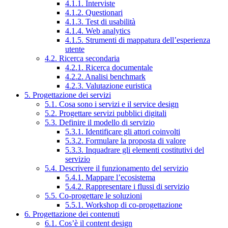
4.1.1. Interviste
4.1.2. Questionari
4.1.3. Test di usabilità
4.1.4. Web analytics
4.1.5. Strumenti di mappatura dell’esperienza
utente
4.2. Ricerca secondaria
4.2.1. Ricerca documentale
4.2.2. Analisi benchmark
4.2.3. Valutazione euristica
5. Progettazione dei servizi
5.1. Cosa sono i servizi e il service design
5.2. Progettare servizi pubblici digitali
5.3. Definire il modello di servizio
5.3.1. Identificare gli attori coinvolti
5.3.2. Formulare la proposta di valore
5.3.3. Inquadrare gli elementi costitutivi del
servizio
5.4. Descrivere il funzionamento del servizio
5.4.1. Mappare l’ecosistema
5.4.2. Rappresentare i flussi di servizio
5.5. Co-progettare le soluzioni
5.5.1. Workshop di co-progettazione
6. Progettazione dei contenuti
6.1. Cos’è il content design