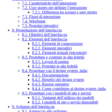
7.1. Caratteristiche dell’interazione
7.2. User stories per definire l’interazione
7.2.1. Differenza tra scenari e user stories
7.3. Flussi di interazione
7.4. Wireframe
7.5. Prototipi interattivi
8. Progettazione dell’interfaccia
8.1. Obiettivi dell’interfaccia
8.2. Elementi dell’interfaccia
8.2.1. Elementi di composizione
8.2.2. Elementi interattivi
8.2.3. Elementi testuali (microtesti)
8.3. Progettare e costruire in alta fedeltà
8.3.1. Layout di pagina
8.3.2. Prototipi in alta fedeltà
8.4. Progettare con il design system .italia
8.4.1. Documentazione
8.4.2. Benefici del design system
8.4.3. Risorse operative
8.4.4. Come contribuire al design system .italia
8.5. Progettare con i modelli di sito e servizi
8.5.1. Vantaggi dell’utilizzo dei modelli
8.5.2. I modelli di sito e servizi disponibili
9. Sviluppo dell’interfaccia
9.1. Approccio allo sviluppo