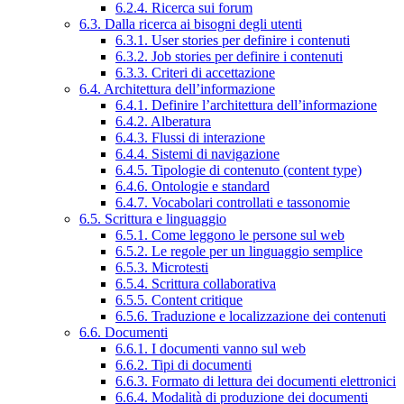
6.2.4. Ricerca sui forum
6.3. Dalla ricerca ai bisogni degli utenti
6.3.1. User stories per definire i contenuti
6.3.2. Job stories per definire i contenuti
6.3.3. Criteri di accettazione
6.4. Architettura dell’informazione
6.4.1. Definire l’architettura dell’informazione
6.4.2. Alberatura
6.4.3. Flussi di interazione
6.4.4. Sistemi di navigazione
6.4.5. Tipologie di contenuto (content type)
6.4.6. Ontologie e standard
6.4.7. Vocabolari controllati e tassonomie
6.5. Scrittura e linguaggio
6.5.1. Come leggono le persone sul web
6.5.2. Le regole per un linguaggio semplice
6.5.3. Microtesti
6.5.4. Scrittura collaborativa
6.5.5. Content critique
6.5.6. Traduzione e localizzazione dei contenuti
6.6. Documenti
6.6.1. I documenti vanno sul web
6.6.2. Tipi di documenti
6.6.3. Formato di lettura dei documenti elettronici
6.6.4. Modalità di produzione dei documenti