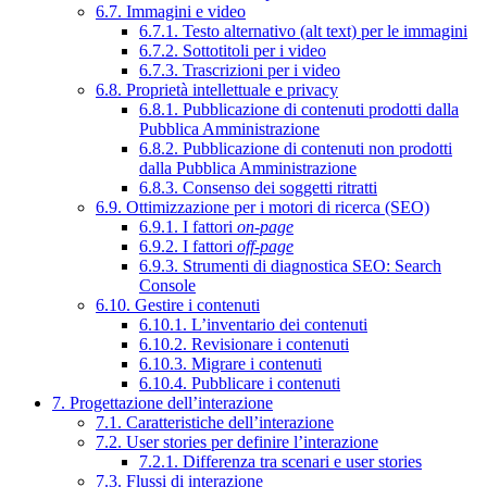
6.7. Immagini e video
6.7.1. Testo alternativo (alt text) per le immagini
6.7.2. Sottotitoli per i video
6.7.3. Trascrizioni per i video
6.8. Proprietà intellettuale e privacy
6.8.1. Pubblicazione di contenuti prodotti dalla
Pubblica Amministrazione
6.8.2. Pubblicazione di contenuti non prodotti
dalla Pubblica Amministrazione
6.8.3. Consenso dei soggetti ritratti
6.9. Ottimizzazione per i motori di ricerca (SEO)
6.9.1. I fattori
on-page
6.9.2. I fattori
off-page
6.9.3. Strumenti di diagnostica SEO: Search
Console
6.10. Gestire i contenuti
6.10.1. L’inventario dei contenuti
6.10.2. Revisionare i contenuti
6.10.3. Migrare i contenuti
6.10.4. Pubblicare i contenuti
7. Progettazione dell’interazione
7.1. Caratteristiche dell’interazione
7.2. User stories per definire l’interazione
7.2.1. Differenza tra scenari e user stories
7.3. Flussi di interazione