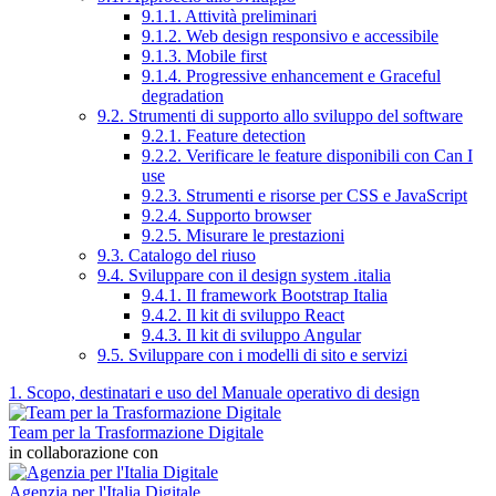
9.1.1. Attività preliminari
9.1.2. Web design responsivo e accessibile
9.1.3. Mobile first
9.1.4. Progressive enhancement e Graceful
degradation
9.2. Strumenti di supporto allo sviluppo del software
9.2.1. Feature detection
9.2.2. Verificare le feature disponibili con Can I
use
9.2.3. Strumenti e risorse per CSS e JavaScript
9.2.4. Supporto browser
9.2.5. Misurare le prestazioni
9.3. Catalogo del riuso
9.4. Sviluppare con il design system .italia
9.4.1. Il framework Bootstrap Italia
9.4.2. Il kit di sviluppo React
9.4.3. Il kit di sviluppo Angular
9.5. Sviluppare con i modelli di sito e servizi
1. Scopo, destinatari e uso del Manuale operativo di design
Team per la Trasformazione Digitale
in collaborazione con
Agenzia per l'Italia Digitale