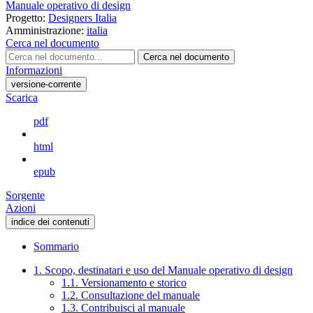
Manuale operativo di design
Progetto:
Designers Italia
Amministrazione:
italia
Cerca nel documento
Cerca nel documento
Informazioni
versione-corrente
Scarica
pdf
html
epub
Sorgente
Azioni
indice dei contenuti
Sommario
1. Scopo, destinatari e uso del Manuale operativo di design
1.1. Versionamento e storico
1.2. Consultazione del manuale
1.3. Contribuisci al manuale