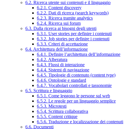
6.2. Ricerca utente sui contenuti e il linguaggio
6.2.1. Content discovery
6.2.2. Dati di ricerca (search keywords)
6.2.3. Ricerca tramite analytics
6.2.4. Ricerca sui forum
6.3. Dalla ricerca ai bisogni degli utenti
6.3.1. User stories per definire i contenuti
6.3.2. Job stories per definire i contenuti
6.3.3. Criteri di accettazione
6.4. Architettura dell’informazione
6.4.1. Definire l’architettura dell’informazione
6.4.2. Alberatura
6.4.3. Flussi di interazione
6.4.4. Sistemi di navigazione
6.4.5. Tipologie di contenuto (content type)
6.4.6. Ontologie e standard
6.4.7. Vocabolari controllati e tassonomie
6.5. Scrittura e linguaggio
6.5.1. Come leggono le persone sul web
6.5.2. Le regole per un linguaggio semplice
6.5.3. Microtesti
6.5.4. Scrittura collaborativa
6.5.5. Content critique
6.5.6. Traduzione e localizzazione dei contenuti
6.6. Documenti