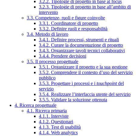
3.2.2. Tipologie di progetto in base al focus
3.2.3. Tipologie di progetto in base all’ambito di
intervento
3.3. Competenze, ruoli e figure coinvolte
3.3.1. Coordinatore di progetto
3.3.2. Definire ruoli e responsabilità
3.4. Metodo di lavoro
3.4.1. Definire processi, strumenti e rituali
3.4.2. Curare la documentazione di progetto
3.4.3. Organizzare tavoli tecnici collaborativi
3.4.4. Prendere decisioni
3.5. Il processo progettuale
3.5.1. Organizzare il progetto e la sua gestione
3.5.2. Comprendere il contesto d’uso del servizio
pubblico
3.5.3. Progettare i processi e i
touchpoint
del
servizio
3.5.4. Realizzare l’interfaccia utente del servizio
3.5.5. Validare la soluzione ottenuta
4. Ricerca progettuale
4.1. Ricerca primaria
4.1.1. Interviste
4.1.2. Questionari
4.1.3. Test di usabilità
4.1.4. Web analytics