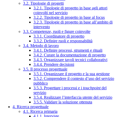
3.2. Tipologie di progetti
3.2.1. Tipologie di progetto in base agli attori
coinvolti nel servizio
3.2.2. Tipologie di progetto in base al focus
3.2.3. Tipologie di progetto in base all’ambito di
intervento
3.3. Competenze, ruoli e figure coinvolte
3.3.1. Coordinatore di progetto
3.3.2. Definire ruoli e responsabilità
3.4. Metodo di lavoro
3.4.1. Definire processi, strumenti e rituali
3.4.2. Curare la documentazione di progetto
3.4.3. Organizzare tavoli tecnici collaborativi
3.4.4. Prendere decisioni
3.5. Il processo progettuale
3.5.1. Organizzare il progetto e la sua gestione
3.5.2. Comprendere il contesto d’uso del servizio
pubblico
3.5.3. Progettare i processi e i
touchpoint
del
servizio
3.5.4. Realizzare l’interfaccia utente del servizio
3.5.5. Validare la soluzione ottenuta
4. Ricerca progettuale
4.1. Ricerca primaria
4.1.1. Interviste