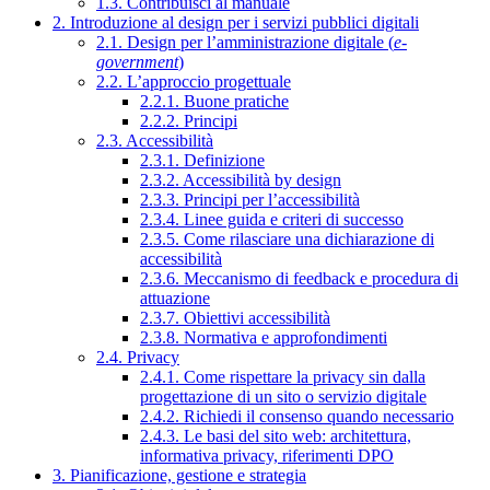
1.3. Contribuisci al manuale
2. Introduzione al design per i servizi pubblici digitali
2.1. Design per l’amministrazione digitale (
e-
government
)
2.2. L’approccio progettuale
2.2.1. Buone pratiche
2.2.2. Principi
2.3. Accessibilità
2.3.1. Definizione
2.3.2. Accessibilità by design
2.3.3. Principi per l’accessibilità
2.3.4. Linee guida e criteri di successo
2.3.5. Come rilasciare una dichiarazione di
accessibilità
2.3.6. Meccanismo di feedback e procedura di
attuazione
2.3.7. Obiettivi accessibilità
2.3.8. Normativa e approfondimenti
2.4. Privacy
2.4.1. Come rispettare la privacy sin dalla
progettazione di un sito o servizio digitale
2.4.2. Richiedi il consenso quando necessario
2.4.3. Le basi del sito web: architettura,
informativa privacy, riferimenti DPO
3. Pianificazione, gestione e strategia