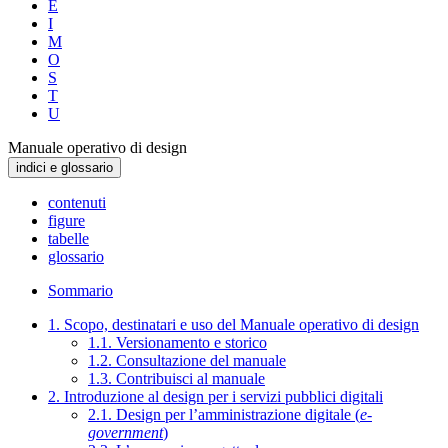
E
I
M
O
S
T
U
Manuale operativo di design
indici e glossario
contenuti
figure
tabelle
glossario
Sommario
1. Scopo, destinatari e uso del Manuale operativo di design
1.1. Versionamento e storico
1.2. Consultazione del manuale
1.3. Contribuisci al manuale
2. Introduzione al design per i servizi pubblici digitali
2.1. Design per l’amministrazione digitale (
e-
government
)