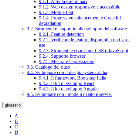
9.1.1. Attività preliminari
9.1.2. Web design responsivo e accessibile
9.1.3. Mobile first
9.1.4. Progressive enhancement e Graceful
degradation
9.2. Strumenti di supporto allo sviluppo del software
9.2.1. Feature detection
9.2.2. Verificare le feature disponibili con Can I
use
9.2.3. Strumenti e risorse per CSS e JavaScript
9.2.4. Supporto browser
9.2.5. Misurare le prestazioni
9.3. Catalogo del riuso
9.4. Sviluppare con il design system .italia
9.4.1. Il framework Bootstrap Italia
9.4.2. Il kit di sviluppo React
9.4.3. Il kit di sviluppo Angular
9.5. Sviluppare con i modelli di sito e servizi
glossario
A
B
C
D