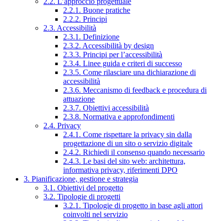
2.2. L’approccio progettuale
2.2.1. Buone pratiche
2.2.2. Principi
2.3. Accessibilità
2.3.1. Definizione
2.3.2. Accessibilità by design
2.3.3. Principi per l’accessibilità
2.3.4. Linee guida e criteri di successo
2.3.5. Come rilasciare una dichiarazione di
accessibilità
2.3.6. Meccanismo di feedback e procedura di
attuazione
2.3.7. Obiettivi accessibilità
2.3.8. Normativa e approfondimenti
2.4. Privacy
2.4.1. Come rispettare la privacy sin dalla
progettazione di un sito o servizio digitale
2.4.2. Richiedi il consenso quando necessario
2.4.3. Le basi del sito web: architettura,
informativa privacy, riferimenti DPO
3. Pianificazione, gestione e strategia
3.1. Obiettivi del progetto
3.2. Tipologie di progetti
3.2.1. Tipologie di progetto in base agli attori
coinvolti nel servizio