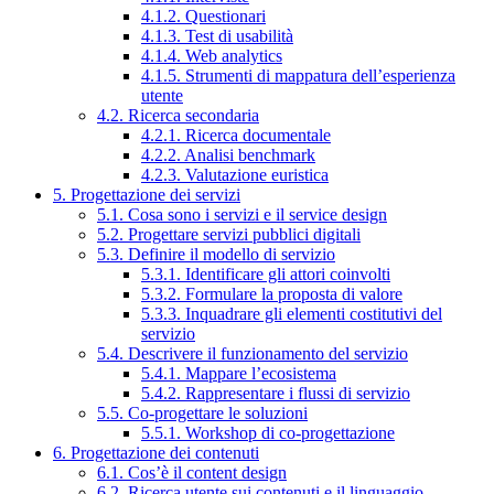
4.1.2. Questionari
4.1.3. Test di usabilità
4.1.4. Web analytics
4.1.5. Strumenti di mappatura dell’esperienza
utente
4.2. Ricerca secondaria
4.2.1. Ricerca documentale
4.2.2. Analisi benchmark
4.2.3. Valutazione euristica
5. Progettazione dei servizi
5.1. Cosa sono i servizi e il service design
5.2. Progettare servizi pubblici digitali
5.3. Definire il modello di servizio
5.3.1. Identificare gli attori coinvolti
5.3.2. Formulare la proposta di valore
5.3.3. Inquadrare gli elementi costitutivi del
servizio
5.4. Descrivere il funzionamento del servizio
5.4.1. Mappare l’ecosistema
5.4.2. Rappresentare i flussi di servizio
5.5. Co-progettare le soluzioni
5.5.1. Workshop di co-progettazione
6. Progettazione dei contenuti
6.1. Cos’è il content design
6.2. Ricerca utente sui contenuti e il linguaggio