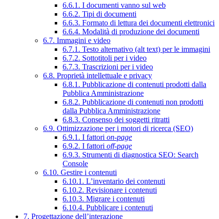
6.6.1. I documenti vanno sul web
6.6.2. Tipi di documenti
6.6.3. Formato di lettura dei documenti elettronici
6.6.4. Modalità di produzione dei documenti
6.7. Immagini e video
6.7.1. Testo alternativo (alt text) per le immagini
6.7.2. Sottotitoli per i video
6.7.3. Trascrizioni per i video
6.8. Proprietà intellettuale e privacy
6.8.1. Pubblicazione di contenuti prodotti dalla
Pubblica Amministrazione
6.8.2. Pubblicazione di contenuti non prodotti
dalla Pubblica Amministrazione
6.8.3. Consenso dei soggetti ritratti
6.9. Ottimizzazione per i motori di ricerca (SEO)
6.9.1. I fattori
on-page
6.9.2. I fattori
off-page
6.9.3. Strumenti di diagnostica SEO: Search
Console
6.10. Gestire i contenuti
6.10.1. L’inventario dei contenuti
6.10.2. Revisionare i contenuti
6.10.3. Migrare i contenuti
6.10.4. Pubblicare i contenuti
7. Progettazione dell’interazione