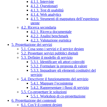
4.1.1. Interviste
4.1.2. Questionari
4.1.3. Test di usabilità
4.1.4. Web analytics
4.1.5. Strumenti di mappatura dell’esperienza
utente
4.2. Ricerca secondaria
4.2.1. Ricerca documentale
4.2.2. Analisi benchmark
4.2.3. Valutazione euristica
5. Progettazione dei servizi
5.1. Cosa sono i servizi e il service design
5.2. Progettare servizi pubblici digitali
5.3. Definire il modello di servizio
5.3.1. Identificare gli attori coinvolti
5.3.2. Formulare la proposta di valore
5.3.3. Inquadrare gli elementi costitutivi del
servizio
5.4. Descrivere il funzionamento del servizio
5.4.1. Mappare l’ecosistema
5.4.2. Rappresentare i flussi di servizio
5.5. Co-progettare le soluzioni
5.5.1. Workshop di co-progettazione
6. Progettazione dei contenuti
6.1. Cos’è il content design