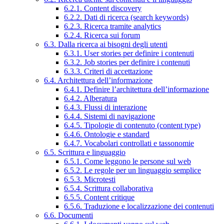
6.2.1. Content discovery
6.2.2. Dati di ricerca (search keywords)
6.2.3. Ricerca tramite analytics
6.2.4. Ricerca sui forum
6.3. Dalla ricerca ai bisogni degli utenti
6.3.1. User stories per definire i contenuti
6.3.2. Job stories per definire i contenuti
6.3.3. Criteri di accettazione
6.4. Architettura dell’informazione
6.4.1. Definire l’architettura dell’informazione
6.4.2. Alberatura
6.4.3. Flussi di interazione
6.4.4. Sistemi di navigazione
6.4.5. Tipologie di contenuto (content type)
6.4.6. Ontologie e standard
6.4.7. Vocabolari controllati e tassonomie
6.5. Scrittura e linguaggio
6.5.1. Come leggono le persone sul web
6.5.2. Le regole per un linguaggio semplice
6.5.3. Microtesti
6.5.4. Scrittura collaborativa
6.5.5. Content critique
6.5.6. Traduzione e localizzazione dei contenuti
6.6. Documenti