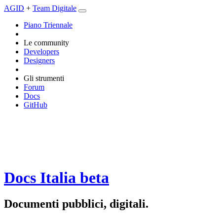
AGID
+
Team Digitale
Piano Triennale
Le community
Developers
Designers
Gli strumenti
Forum
Docs
GitHub
Docs Italia
beta
Documenti pubblici, digitali.