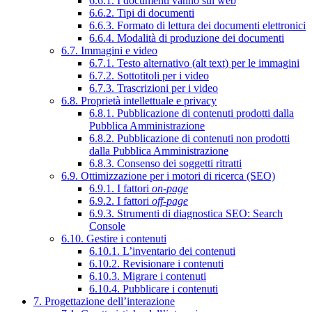
6.6.1. I documenti vanno sul web
6.6.2. Tipi di documenti
6.6.3. Formato di lettura dei documenti elettronici
6.6.4. Modalità di produzione dei documenti
6.7. Immagini e video
6.7.1. Testo alternativo (alt text) per le immagini
6.7.2. Sottotitoli per i video
6.7.3. Trascrizioni per i video
6.8. Proprietà intellettuale e privacy
6.8.1. Pubblicazione di contenuti prodotti dalla
Pubblica Amministrazione
6.8.2. Pubblicazione di contenuti non prodotti
dalla Pubblica Amministrazione
6.8.3. Consenso dei soggetti ritratti
6.9. Ottimizzazione per i motori di ricerca (SEO)
6.9.1. I fattori
on-page
6.9.2. I fattori
off-page
6.9.3. Strumenti di diagnostica SEO: Search
Console
6.10. Gestire i contenuti
6.10.1. L’inventario dei contenuti
6.10.2. Revisionare i contenuti
6.10.3. Migrare i contenuti
6.10.4. Pubblicare i contenuti
7. Progettazione dell’interazione