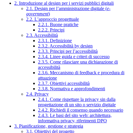
2. Introduzione al design per i servizi pubblici digitali
2.1. Design per l’amministrazione digitale (
e-
government
)
2.2. L’approccio progettuale
2.2.1. Buone pratiche
2.2.2. Principi
2.3. Accessibilità
2.3.1. Definizione
2.3.2. Accessibilità by design
2.3.3. Principi per l’accessibilità
2.3.4. Linee guida e criteri di successo
2.3.5. Come rilasciare una dichiarazione di
accessibilità
2.3.6. Meccanismo di feedback e procedura di
attuazione
2.3.7. Obiettivi accessibilità
2.3.8. Normativa e approfondimenti
2.4. Privacy
2.4.1. Come rispettare la privacy sin dalla
progettazione di un sito o servizio digitale
2.4.2. Richiedi il consenso quando necessario
2.4.3. Le basi del sito web: architettura,
informativa privacy, riferimenti DPO
3. Pianificazione, gestione e strategia
3.1. Obiettivi del progetto