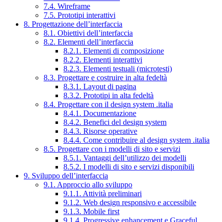
7.4. Wireframe
7.5. Prototipi interattivi
8. Progettazione dell’interfaccia
8.1. Obiettivi dell’interfaccia
8.2. Elementi dell’interfaccia
8.2.1. Elementi di composizione
8.2.2. Elementi interattivi
8.2.3. Elementi testuali (microtesti)
8.3. Progettare e costruire in alta fedeltà
8.3.1. Layout di pagina
8.3.2. Prototipi in alta fedeltà
8.4. Progettare con il design system .italia
8.4.1. Documentazione
8.4.2. Benefici del design system
8.4.3. Risorse operative
8.4.4. Come contribuire al design system .italia
8.5. Progettare con i modelli di sito e servizi
8.5.1. Vantaggi dell’utilizzo dei modelli
8.5.2. I modelli di sito e servizi disponibili
9. Sviluppo dell’interfaccia
9.1. Approccio allo sviluppo
9.1.1. Attività preliminari
9.1.2. Web design responsivo e accessibile
9.1.3. Mobile first
9.1.4. Progressive enhancement e Graceful