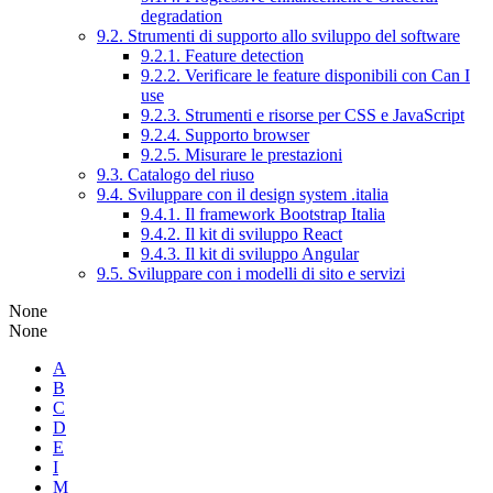
degradation
9.2. Strumenti di supporto allo sviluppo del software
9.2.1. Feature detection
9.2.2. Verificare le feature disponibili con Can I
use
9.2.3. Strumenti e risorse per CSS e JavaScript
9.2.4. Supporto browser
9.2.5. Misurare le prestazioni
9.3. Catalogo del riuso
9.4. Sviluppare con il design system .italia
9.4.1. Il framework Bootstrap Italia
9.4.2. Il kit di sviluppo React
9.4.3. Il kit di sviluppo Angular
9.5. Sviluppare con i modelli di sito e servizi
None
None
A
B
C
D
E
I
M