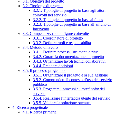
3.1. Obiettivi del progetto
3.2. Tipologie di progetti
3.2.1. Tipologie di progetto in base agli attori
coinvolti nel servizio
3.2.2. Tipologie di progetto in base al focus
3.2.3. Tipologie di progetto in base all’ambito di
intervento
3.3. Competenze, ruoli e figure coinvolte
3.3.1. Coordinatore di progetto
3.3.2. Definire ruoli e responsabilità
3.4. Metodo di lavoro
3.4.1. Definire processi, strumenti e rituali
3.4.2. Curare la documentazione di progetto
3.4.3. Organizzare tavoli tecnici collaborativi
3.4.4. Prendere decisioni
3.5. Il processo progettuale
3.5.1. Organizzare il progetto e la sua gestione
3.5.2. Comprendere il contesto d’uso del servizio
pubblico
3.5.3. Progettare i processi e i
touchpoint
del
servizio
3.5.4. Realizzare l’interfaccia utente del servizio
3.5.5. Validare la soluzione ottenuta
4. Ricerca progettuale
4.1. Ricerca primaria