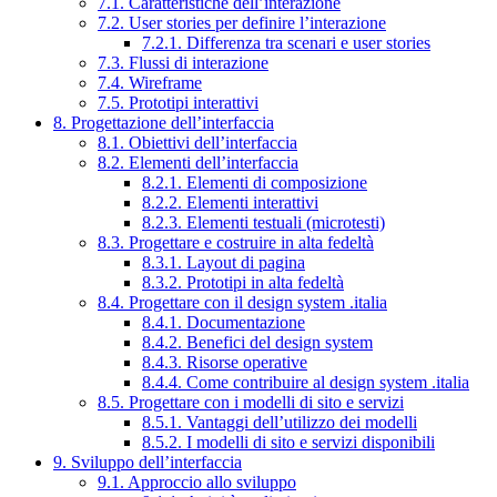
7.1. Caratteristiche dell’interazione
7.2. User stories per definire l’interazione
7.2.1. Differenza tra scenari e user stories
7.3. Flussi di interazione
7.4. Wireframe
7.5. Prototipi interattivi
8. Progettazione dell’interfaccia
8.1. Obiettivi dell’interfaccia
8.2. Elementi dell’interfaccia
8.2.1. Elementi di composizione
8.2.2. Elementi interattivi
8.2.3. Elementi testuali (microtesti)
8.3. Progettare e costruire in alta fedeltà
8.3.1. Layout di pagina
8.3.2. Prototipi in alta fedeltà
8.4. Progettare con il design system .italia
8.4.1. Documentazione
8.4.2. Benefici del design system
8.4.3. Risorse operative
8.4.4. Come contribuire al design system .italia
8.5. Progettare con i modelli di sito e servizi
8.5.1. Vantaggi dell’utilizzo dei modelli
8.5.2. I modelli di sito e servizi disponibili
9. Sviluppo dell’interfaccia
9.1. Approccio allo sviluppo