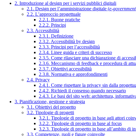
2. Introduzione al design per i servizi pubblici digitali
2.1. Design per l’amministrazione digitale (
e-government
2.2. L’approccio progettuale
2.2.1. Buone pratiche
2.2.2. Principi
2.3. Accessibilità
2.3.1. Definizione
2.3.2. Accessibilità by design
2.3.3. Principi per l’accessibilità
2.3.4. Linee guida e criteri di successo
2.3.5. Come rilasciare una dichiarazione di accessib
2.3.6. Meccanismo di feedback e procedura di attu
2.3.7. Obiettivi accessibilità
2.3.8. Normativa e approfondimenti
2.4. Privacy
2.4.1. Come rispettare la privacy sin dalla progettaz
2.4.2. Richiedi il consenso quando necessario
2.4.3. Le basi del sito web: architettura, informati
3. Pianificazione, gestione e strategia
3.1. Obiettivi del progetto
3.2. Tipologie di progetti
3.2.1. Tipologie di progetto in base agli attori coinv
3.2.2. Tipologie di progetto in base al focus
3.2.3. Tipologie di progetto in base all’ambito di i
3.3. Competenze, ruoli e figure coinvolte