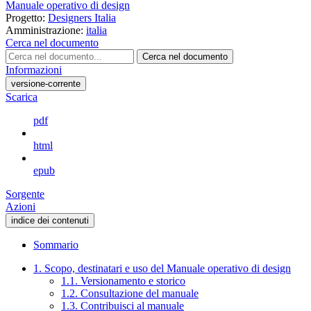
Manuale operativo di design
Progetto:
Designers Italia
Amministrazione:
italia
Cerca nel documento
Cerca nel documento
Informazioni
versione-corrente
Scarica
pdf
html
epub
Sorgente
Azioni
indice dei contenuti
Sommario
1. Scopo, destinatari e uso del Manuale operativo di design
1.1. Versionamento e storico
1.2. Consultazione del manuale
1.3. Contribuisci al manuale