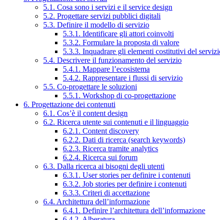
5.1. Cosa sono i servizi e il service design
5.2. Progettare servizi pubblici digitali
5.3. Definire il modello di servizio
5.3.1. Identificare gli attori coinvolti
5.3.2. Formulare la proposta di valore
5.3.3. Inquadrare gli elementi costitutivi del serviz
5.4. Descrivere il funzionamento del servizio
5.4.1. Mappare l’ecosistema
5.4.2. Rappresentare i flussi di servizio
5.5. Co-progettare le soluzioni
5.5.1. Workshop di co-progettazione
6. Progettazione dei contenuti
6.1. Cos’è il content design
6.2. Ricerca utente sui contenuti e il linguaggio
6.2.1. Content discovery
6.2.2. Dati di ricerca (search keywords)
6.2.3. Ricerca tramite analytics
6.2.4. Ricerca sui forum
6.3. Dalla ricerca ai bisogni degli utenti
6.3.1. User stories per definire i contenuti
6.3.2. Job stories per definire i contenuti
6.3.3. Criteri di accettazione
6.4. Architettura dell’informazione
6.4.1. Definire l’architettura dell’informazione
6.4.2. Alberatura