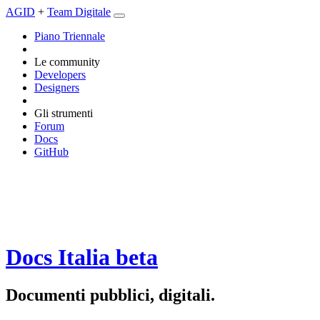
AGID
+
Team Digitale
Piano Triennale
Le community
Developers
Designers
Gli strumenti
Forum
Docs
GitHub
Docs Italia
beta
Documenti pubblici, digitali.