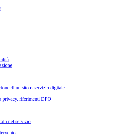
)
ilità
azione
ione di un sito o servizio digitale
va privacy, riferimenti DPO
olti nel servizio
ntervento