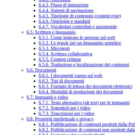
6.4.3. Flussi di interazione
6.4.4. Sistemi di navigazione
6.4.5. Tipologie di contenuto (content type)
6.4.6. Ontologie e standard
6.4.7. Vocabolari controllati e tassonomie
6.5. Scrittura e linguaggio
6.5.1. Come leggono le persone sul web
6.5.2. Le regole per un linguaggio semplice
6.5.3. Microtesti
6.5.4. Scrittura collaborativa
6.5.5. Content critique
6.5.6. Traduzione e localizzazione dei contenuti
6.6. Documenti
6.6.1. I documenti vanno sul web
6.6.2. Tipi di documenti
6.6.3. Formato di lettura dei documenti elettronici
6.6.4. Modalità di produzione dei documenti
6.7. Immagini e video
6.7.1. Testo alternativo (alt text) per le immagini
6.7.2. Sottotitoli per i video
6.7.3. Trascrizioni per i video
6.8. Proprietà intellettuale e privacy
6.8.1. Pubblicazione di contenuti prodotti dalla P
6.8.2. Pubblicazione di contenuti non prodotti dal