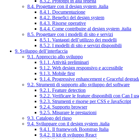
8.3.2. Prototipi in alta fedeltà
8.4. Progettare con il design system .italia
8.4.1. Documentazione
8.4.2. Benefici del design system
8.4.3. Risorse operative
8.4.4. Come contribuire al design system .italia
8.5. Progettare con i modelli di sito e servizi
8.5.1. Vantaggi dell’utilizzo dei modelli
8.5.2. I modelli di sito e servizi disponibili
9. Sviluppo dell’interfaccia
9.1. Approccio allo sviluppo
9.1.1. Attività preliminari
9.1.2. Web design responsivo e accessibile
9.1.3. Mobile first
9.1.4. Progressive enhancement e Graceful degrad
9.2. Strumenti di supporto allo sviluppo del software
9.2.1. Feature detection
9.2.2. Verificare le feature disponibili con Can I us
9.2.3. Strumenti e risorse per CSS e JavaScript
9.2.4. Supporto browser
9.2.5. Misurare le prestazioni
9.3. Catalogo del riuso
9.4. Sviluppare con il design system .italia
9.4.1. Il framework Bootstrap Italia
9.4.2. Il kit di sviluppo React