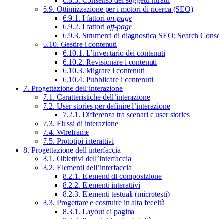
6.8.3. Consenso dei soggetti ritratti
6.9. Ottimizzazione per i motori di ricerca (SEO)
6.9.1. I fattori
on-page
6.9.2. I fattori
off-page
6.9.3. Strumenti di diagnostica SEO: Search Cons
6.10. Gestire i contenuti
6.10.1. L’inventario dei contenuti
6.10.2. Revisionare i contenuti
6.10.3. Migrare i contenuti
6.10.4. Pubblicare i contenuti
7. Progettazione dell’interazione
7.1. Caratteristiche dell’interazione
7.2. User stories per definire l’interazione
7.2.1. Differenza tra scenari e user stories
7.3. Flussi di interazione
7.4. Wireframe
7.5. Prototipi interattivi
8. Progettazione dell’interfaccia
8.1. Obiettivi dell’interfaccia
8.2. Elementi dell’interfaccia
8.2.1. Elementi di composizione
8.2.2. Elementi interattivi
8.2.3. Elementi testuali (microtesti)
8.3. Progettare e costruire in alta fedeltà
8.3.1. Layout di pagina