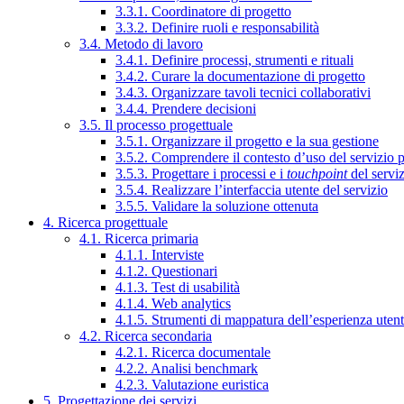
3.3.1. Coordinatore di progetto
3.3.2. Definire ruoli e responsabilità
3.4. Metodo di lavoro
3.4.1. Definire processi, strumenti e rituali
3.4.2. Curare la documentazione di progetto
3.4.3. Organizzare tavoli tecnici collaborativi
3.4.4. Prendere decisioni
3.5. Il processo progettuale
3.5.1. Organizzare il progetto e la sua gestione
3.5.2. Comprendere il contesto d’uso del servizio 
3.5.3. Progettare i processi e i
touchpoint
del servi
3.5.4. Realizzare l’interfaccia utente del servizio
3.5.5. Validare la soluzione ottenuta
4. Ricerca progettuale
4.1. Ricerca primaria
4.1.1. Interviste
4.1.2. Questionari
4.1.3. Test di usabilità
4.1.4. Web analytics
4.1.5. Strumenti di mappatura dell’esperienza uten
4.2. Ricerca secondaria
4.2.1. Ricerca documentale
4.2.2. Analisi benchmark
4.2.3. Valutazione euristica
5. Progettazione dei servizi