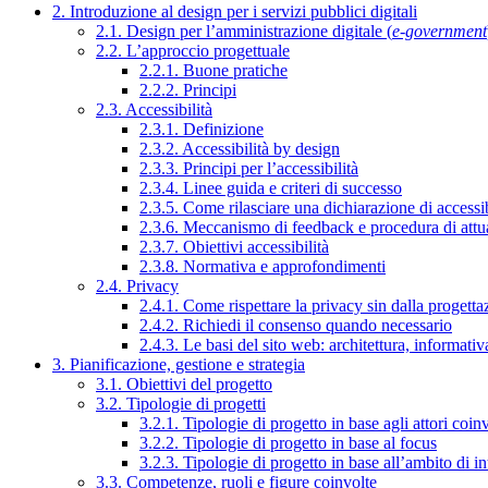
2. Introduzione al design per i servizi pubblici digitali
2.1. Design per l’amministrazione digitale (
e-government
2.2. L’approccio progettuale
2.2.1. Buone pratiche
2.2.2. Principi
2.3. Accessibilità
2.3.1. Definizione
2.3.2. Accessibilità by design
2.3.3. Principi per l’accessibilità
2.3.4. Linee guida e criteri di successo
2.3.5. Come rilasciare una dichiarazione di accessib
2.3.6. Meccanismo di feedback e procedura di attu
2.3.7. Obiettivi accessibilità
2.3.8. Normativa e approfondimenti
2.4. Privacy
2.4.1. Come rispettare la privacy sin dalla progettaz
2.4.2. Richiedi il consenso quando necessario
2.4.3. Le basi del sito web: architettura, informati
3. Pianificazione, gestione e strategia
3.1. Obiettivi del progetto
3.2. Tipologie di progetti
3.2.1. Tipologie di progetto in base agli attori coinv
3.2.2. Tipologie di progetto in base al focus
3.2.3. Tipologie di progetto in base all’ambito di i
3.3. Competenze, ruoli e figure coinvolte