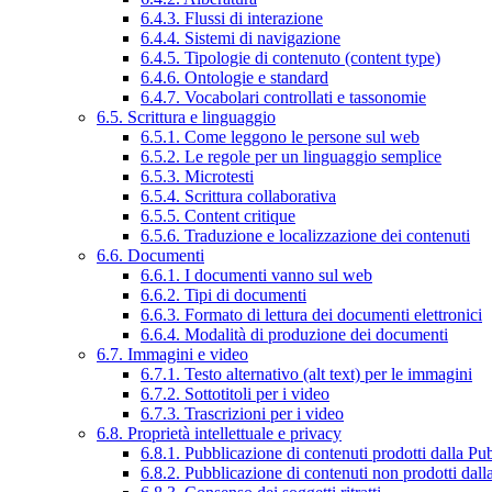
6.4.3. Flussi di interazione
6.4.4. Sistemi di navigazione
6.4.5. Tipologie di contenuto (content type)
6.4.6. Ontologie e standard
6.4.7. Vocabolari controllati e tassonomie
6.5. Scrittura e linguaggio
6.5.1. Come leggono le persone sul web
6.5.2. Le regole per un linguaggio semplice
6.5.3. Microtesti
6.5.4. Scrittura collaborativa
6.5.5. Content critique
6.5.6. Traduzione e localizzazione dei contenuti
6.6. Documenti
6.6.1. I documenti vanno sul web
6.6.2. Tipi di documenti
6.6.3. Formato di lettura dei documenti elettronici
6.6.4. Modalità di produzione dei documenti
6.7. Immagini e video
6.7.1. Testo alternativo (alt text) per le immagini
6.7.2. Sottotitoli per i video
6.7.3. Trascrizioni per i video
6.8. Proprietà intellettuale e privacy
6.8.1. Pubblicazione di contenuti prodotti dalla P
6.8.2. Pubblicazione di contenuti non prodotti dal