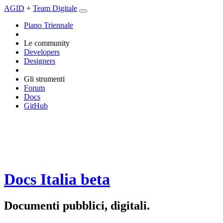
AGID
+
Team Digitale
Piano Triennale
Le community
Developers
Designers
Gli strumenti
Forum
Docs
GitHub
Docs Italia
beta
Documenti pubblici, digitali.