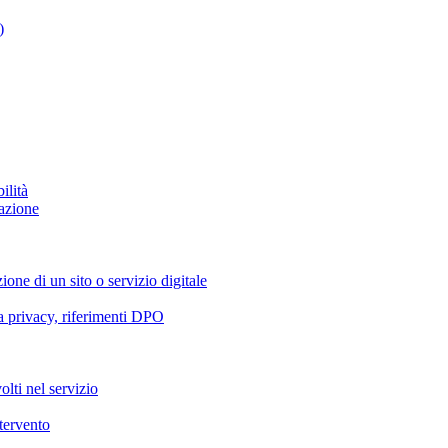
)
ilità
azione
ione di un sito o servizio digitale
va privacy, riferimenti DPO
olti nel servizio
ntervento