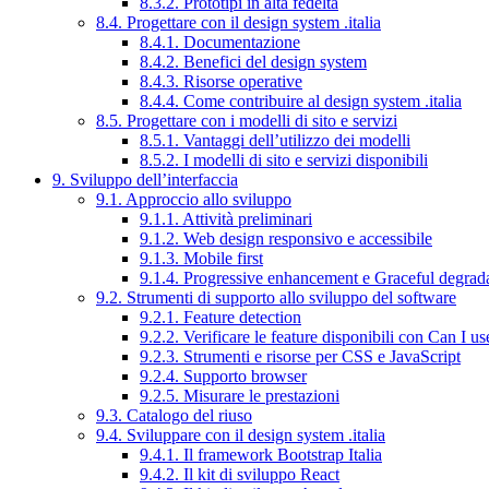
8.3.2. Prototipi in alta fedeltà
8.4. Progettare con il design system .italia
8.4.1. Documentazione
8.4.2. Benefici del design system
8.4.3. Risorse operative
8.4.4. Come contribuire al design system .italia
8.5. Progettare con i modelli di sito e servizi
8.5.1. Vantaggi dell’utilizzo dei modelli
8.5.2. I modelli di sito e servizi disponibili
9. Sviluppo dell’interfaccia
9.1. Approccio allo sviluppo
9.1.1. Attività preliminari
9.1.2. Web design responsivo e accessibile
9.1.3. Mobile first
9.1.4. Progressive enhancement e Graceful degrad
9.2. Strumenti di supporto allo sviluppo del software
9.2.1. Feature detection
9.2.2. Verificare le feature disponibili con Can I us
9.2.3. Strumenti e risorse per CSS e JavaScript
9.2.4. Supporto browser
9.2.5. Misurare le prestazioni
9.3. Catalogo del riuso
9.4. Sviluppare con il design system .italia
9.4.1. Il framework Bootstrap Italia
9.4.2. Il kit di sviluppo React