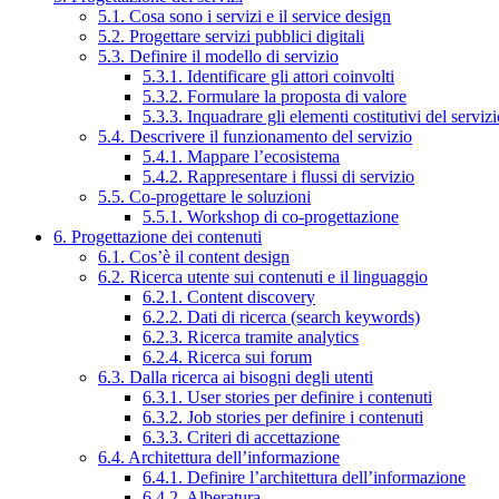
5.1. Cosa sono i servizi e il service design
5.2. Progettare servizi pubblici digitali
5.3. Definire il modello di servizio
5.3.1. Identificare gli attori coinvolti
5.3.2. Formulare la proposta di valore
5.3.3. Inquadrare gli elementi costitutivi del serviz
5.4. Descrivere il funzionamento del servizio
5.4.1. Mappare l’ecosistema
5.4.2. Rappresentare i flussi di servizio
5.5. Co-progettare le soluzioni
5.5.1. Workshop di co-progettazione
6. Progettazione dei contenuti
6.1. Cos’è il content design
6.2. Ricerca utente sui contenuti e il linguaggio
6.2.1. Content discovery
6.2.2. Dati di ricerca (search keywords)
6.2.3. Ricerca tramite analytics
6.2.4. Ricerca sui forum
6.3. Dalla ricerca ai bisogni degli utenti
6.3.1. User stories per definire i contenuti
6.3.2. Job stories per definire i contenuti
6.3.3. Criteri di accettazione
6.4. Architettura dell’informazione
6.4.1. Definire l’architettura dell’informazione
6.4.2. Alberatura