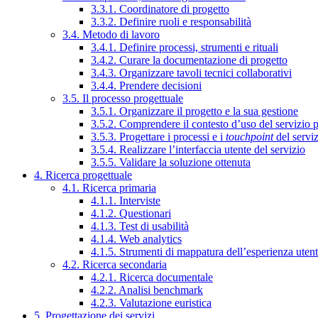
3.3.1. Coordinatore di progetto
3.3.2. Definire ruoli e responsabilità
3.4. Metodo di lavoro
3.4.1. Definire processi, strumenti e rituali
3.4.2. Curare la documentazione di progetto
3.4.3. Organizzare tavoli tecnici collaborativi
3.4.4. Prendere decisioni
3.5. Il processo progettuale
3.5.1. Organizzare il progetto e la sua gestione
3.5.2. Comprendere il contesto d’uso del servizio 
3.5.3. Progettare i processi e i
touchpoint
del servi
3.5.4. Realizzare l’interfaccia utente del servizio
3.5.5. Validare la soluzione ottenuta
4. Ricerca progettuale
4.1. Ricerca primaria
4.1.1. Interviste
4.1.2. Questionari
4.1.3. Test di usabilità
4.1.4. Web analytics
4.1.5. Strumenti di mappatura dell’esperienza uten
4.2. Ricerca secondaria
4.2.1. Ricerca documentale
4.2.2. Analisi benchmark
4.2.3. Valutazione euristica
5. Progettazione dei servizi