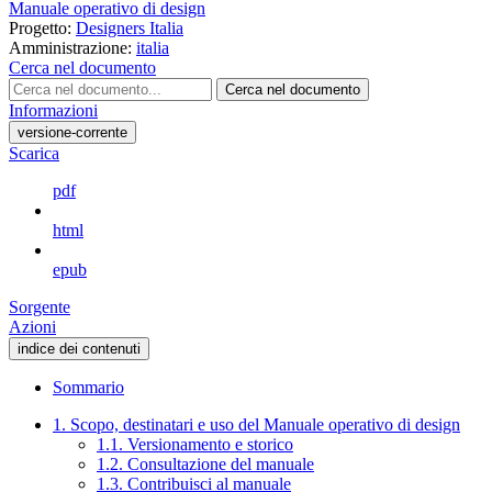
Manuale operativo di design
Progetto:
Designers Italia
Amministrazione:
italia
Cerca nel documento
Cerca nel documento
Informazioni
versione-corrente
Scarica
pdf
html
epub
Sorgente
Azioni
indice dei contenuti
Sommario
1. Scopo, destinatari e uso del Manuale operativo di design
1.1. Versionamento e storico
1.2. Consultazione del manuale
1.3. Contribuisci al manuale