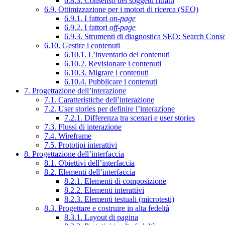
6.8.3. Consenso dei soggetti ritratti
6.9. Ottimizzazione per i motori di ricerca (SEO)
6.9.1. I fattori
on-page
6.9.2. I fattori
off-page
6.9.3. Strumenti di diagnostica SEO: Search Cons
6.10. Gestire i contenuti
6.10.1. L’inventario dei contenuti
6.10.2. Revisionare i contenuti
6.10.3. Migrare i contenuti
6.10.4. Pubblicare i contenuti
7. Progettazione dell’interazione
7.1. Caratteristiche dell’interazione
7.2. User stories per definire l’interazione
7.2.1. Differenza tra scenari e user stories
7.3. Flussi di interazione
7.4. Wireframe
7.5. Prototipi interattivi
8. Progettazione dell’interfaccia
8.1. Obiettivi dell’interfaccia
8.2. Elementi dell’interfaccia
8.2.1. Elementi di composizione
8.2.2. Elementi interattivi
8.2.3. Elementi testuali (microtesti)
8.3. Progettare e costruire in alta fedeltà
8.3.1. Layout di pagina