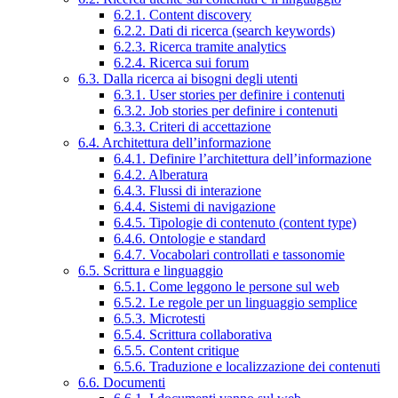
6.2.1. Content discovery
6.2.2. Dati di ricerca (search keywords)
6.2.3. Ricerca tramite analytics
6.2.4. Ricerca sui forum
6.3. Dalla ricerca ai bisogni degli utenti
6.3.1. User stories per definire i contenuti
6.3.2. Job stories per definire i contenuti
6.3.3. Criteri di accettazione
6.4. Architettura dell’informazione
6.4.1. Definire l’architettura dell’informazione
6.4.2. Alberatura
6.4.3. Flussi di interazione
6.4.4. Sistemi di navigazione
6.4.5. Tipologie di contenuto (content type)
6.4.6. Ontologie e standard
6.4.7. Vocabolari controllati e tassonomie
6.5. Scrittura e linguaggio
6.5.1. Come leggono le persone sul web
6.5.2. Le regole per un linguaggio semplice
6.5.3. Microtesti
6.5.4. Scrittura collaborativa
6.5.5. Content critique
6.5.6. Traduzione e localizzazione dei contenuti
6.6. Documenti