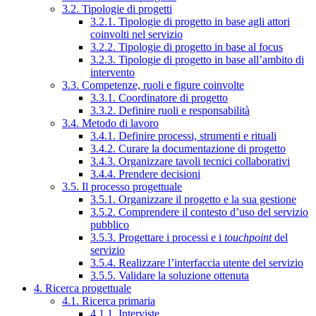
3.2. Tipologie di progetti
3.2.1. Tipologie di progetto in base agli attori
coinvolti nel servizio
3.2.2. Tipologie di progetto in base al focus
3.2.3. Tipologie di progetto in base all’ambito di
intervento
3.3. Competenze, ruoli e figure coinvolte
3.3.1. Coordinatore di progetto
3.3.2. Definire ruoli e responsabilità
3.4. Metodo di lavoro
3.4.1. Definire processi, strumenti e rituali
3.4.2. Curare la documentazione di progetto
3.4.3. Organizzare tavoli tecnici collaborativi
3.4.4. Prendere decisioni
3.5. Il processo progettuale
3.5.1. Organizzare il progetto e la sua gestione
3.5.2. Comprendere il contesto d’uso del servizio
pubblico
3.5.3. Progettare i processi e i
touchpoint
del
servizio
3.5.4. Realizzare l’interfaccia utente del servizio
3.5.5. Validare la soluzione ottenuta
4. Ricerca progettuale
4.1. Ricerca primaria
4.1.1. Interviste