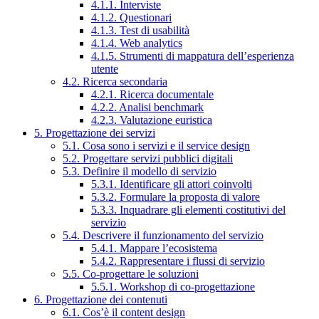
4.1.1. Interviste
4.1.2. Questionari
4.1.3. Test di usabilità
4.1.4. Web analytics
4.1.5. Strumenti di mappatura dell’esperienza
utente
4.2. Ricerca secondaria
4.2.1. Ricerca documentale
4.2.2. Analisi benchmark
4.2.3. Valutazione euristica
5. Progettazione dei servizi
5.1. Cosa sono i servizi e il service design
5.2. Progettare servizi pubblici digitali
5.3. Definire il modello di servizio
5.3.1. Identificare gli attori coinvolti
5.3.2. Formulare la proposta di valore
5.3.3. Inquadrare gli elementi costitutivi del
servizio
5.4. Descrivere il funzionamento del servizio
5.4.1. Mappare l’ecosistema
5.4.2. Rappresentare i flussi di servizio
5.5. Co-progettare le soluzioni
5.5.1. Workshop di co-progettazione
6. Progettazione dei contenuti
6.1. Cos’è il content design