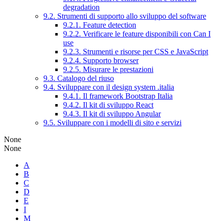
degradation
9.2. Strumenti di supporto allo sviluppo del software
9.2.1. Feature detection
9.2.2. Verificare le feature disponibili con Can I
use
9.2.3. Strumenti e risorse per CSS e JavaScript
9.2.4. Supporto browser
9.2.5. Misurare le prestazioni
9.3. Catalogo del riuso
9.4. Sviluppare con il design system .italia
9.4.1. Il framework Bootstrap Italia
9.4.2. Il kit di sviluppo React
9.4.3. Il kit di sviluppo Angular
9.5. Sviluppare con i modelli di sito e servizi
None
None
A
B
C
D
E
I
M