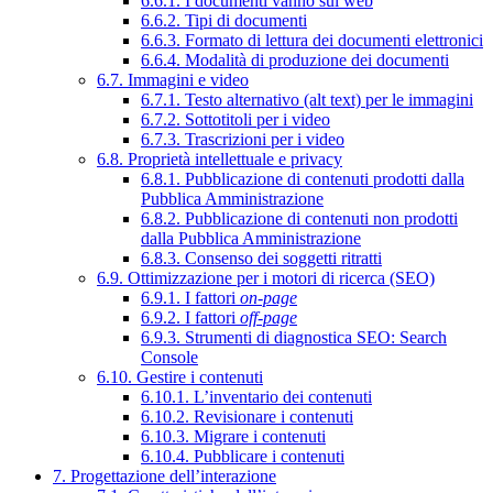
6.6.1. I documenti vanno sul web
6.6.2. Tipi di documenti
6.6.3. Formato di lettura dei documenti elettronici
6.6.4. Modalità di produzione dei documenti
6.7. Immagini e video
6.7.1. Testo alternativo (alt text) per le immagini
6.7.2. Sottotitoli per i video
6.7.3. Trascrizioni per i video
6.8. Proprietà intellettuale e privacy
6.8.1. Pubblicazione di contenuti prodotti dalla
Pubblica Amministrazione
6.8.2. Pubblicazione di contenuti non prodotti
dalla Pubblica Amministrazione
6.8.3. Consenso dei soggetti ritratti
6.9. Ottimizzazione per i motori di ricerca (SEO)
6.9.1. I fattori
on-page
6.9.2. I fattori
off-page
6.9.3. Strumenti di diagnostica SEO: Search
Console
6.10. Gestire i contenuti
6.10.1. L’inventario dei contenuti
6.10.2. Revisionare i contenuti
6.10.3. Migrare i contenuti
6.10.4. Pubblicare i contenuti
7. Progettazione dell’interazione