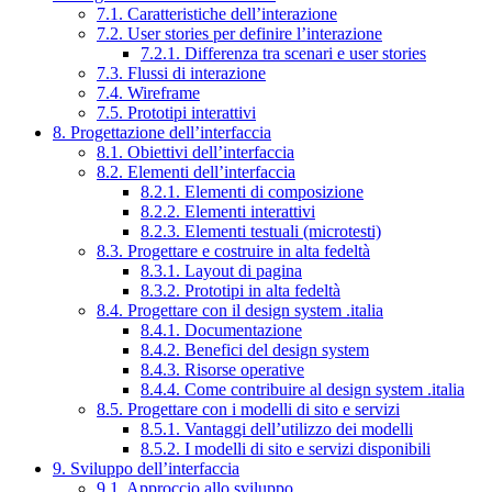
7.1. Caratteristiche dell’interazione
7.2. User stories per definire l’interazione
7.2.1. Differenza tra scenari e user stories
7.3. Flussi di interazione
7.4. Wireframe
7.5. Prototipi interattivi
8. Progettazione dell’interfaccia
8.1. Obiettivi dell’interfaccia
8.2. Elementi dell’interfaccia
8.2.1. Elementi di composizione
8.2.2. Elementi interattivi
8.2.3. Elementi testuali (microtesti)
8.3. Progettare e costruire in alta fedeltà
8.3.1. Layout di pagina
8.3.2. Prototipi in alta fedeltà
8.4. Progettare con il design system .italia
8.4.1. Documentazione
8.4.2. Benefici del design system
8.4.3. Risorse operative
8.4.4. Come contribuire al design system .italia
8.5. Progettare con i modelli di sito e servizi
8.5.1. Vantaggi dell’utilizzo dei modelli
8.5.2. I modelli di sito e servizi disponibili
9. Sviluppo dell’interfaccia
9.1. Approccio allo sviluppo