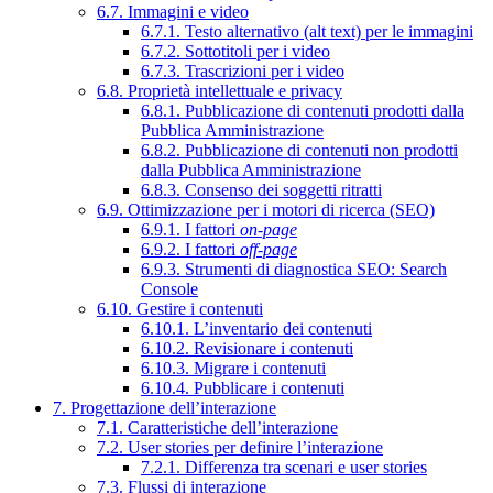
6.7. Immagini e video
6.7.1. Testo alternativo (alt text) per le immagini
6.7.2. Sottotitoli per i video
6.7.3. Trascrizioni per i video
6.8. Proprietà intellettuale e privacy
6.8.1. Pubblicazione di contenuti prodotti dalla
Pubblica Amministrazione
6.8.2. Pubblicazione di contenuti non prodotti
dalla Pubblica Amministrazione
6.8.3. Consenso dei soggetti ritratti
6.9. Ottimizzazione per i motori di ricerca (SEO)
6.9.1. I fattori
on-page
6.9.2. I fattori
off-page
6.9.3. Strumenti di diagnostica SEO: Search
Console
6.10. Gestire i contenuti
6.10.1. L’inventario dei contenuti
6.10.2. Revisionare i contenuti
6.10.3. Migrare i contenuti
6.10.4. Pubblicare i contenuti
7. Progettazione dell’interazione
7.1. Caratteristiche dell’interazione
7.2. User stories per definire l’interazione
7.2.1. Differenza tra scenari e user stories
7.3. Flussi di interazione