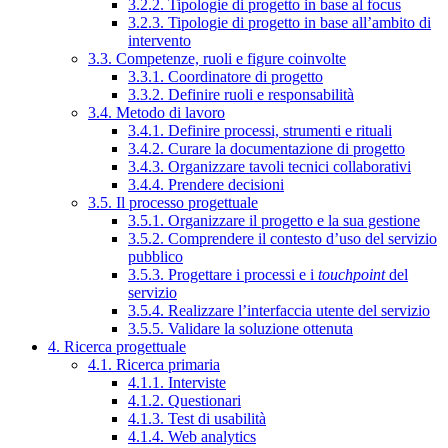
3.2.2. Tipologie di progetto in base al focus
3.2.3. Tipologie di progetto in base all’ambito di
intervento
3.3. Competenze, ruoli e figure coinvolte
3.3.1. Coordinatore di progetto
3.3.2. Definire ruoli e responsabilità
3.4. Metodo di lavoro
3.4.1. Definire processi, strumenti e rituali
3.4.2. Curare la documentazione di progetto
3.4.3. Organizzare tavoli tecnici collaborativi
3.4.4. Prendere decisioni
3.5. Il processo progettuale
3.5.1. Organizzare il progetto e la sua gestione
3.5.2. Comprendere il contesto d’uso del servizio
pubblico
3.5.3. Progettare i processi e i
touchpoint
del
servizio
3.5.4. Realizzare l’interfaccia utente del servizio
3.5.5. Validare la soluzione ottenuta
4. Ricerca progettuale
4.1. Ricerca primaria
4.1.1. Interviste
4.1.2. Questionari
4.1.3. Test di usabilità
4.1.4. Web analytics