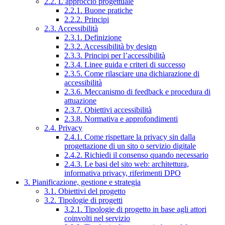
2.2. L’approccio progettuale
2.2.1. Buone pratiche
2.2.2. Principi
2.3. Accessibilità
2.3.1. Definizione
2.3.2. Accessibilità by design
2.3.3. Principi per l’accessibilità
2.3.4. Linee guida e criteri di successo
2.3.5. Come rilasciare una dichiarazione di
accessibilità
2.3.6. Meccanismo di feedback e procedura di
attuazione
2.3.7. Obiettivi accessibilità
2.3.8. Normativa e approfondimenti
2.4. Privacy
2.4.1. Come rispettare la privacy sin dalla
progettazione di un sito o servizio digitale
2.4.2. Richiedi il consenso quando necessario
2.4.3. Le basi del sito web: architettura,
informativa privacy, riferimenti DPO
3. Pianificazione, gestione e strategia
3.1. Obiettivi del progetto
3.2. Tipologie di progetti
3.2.1. Tipologie di progetto in base agli attori
coinvolti nel servizio