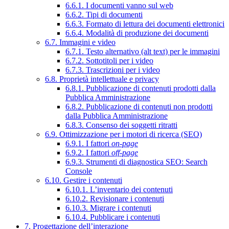
6.6.1. I documenti vanno sul web
6.6.2. Tipi di documenti
6.6.3. Formato di lettura dei documenti elettronici
6.6.4. Modalità di produzione dei documenti
6.7. Immagini e video
6.7.1. Testo alternativo (alt text) per le immagini
6.7.2. Sottotitoli per i video
6.7.3. Trascrizioni per i video
6.8. Proprietà intellettuale e privacy
6.8.1. Pubblicazione di contenuti prodotti dalla
Pubblica Amministrazione
6.8.2. Pubblicazione di contenuti non prodotti
dalla Pubblica Amministrazione
6.8.3. Consenso dei soggetti ritratti
6.9. Ottimizzazione per i motori di ricerca (SEO)
6.9.1. I fattori
on-page
6.9.2. I fattori
off-page
6.9.3. Strumenti di diagnostica SEO: Search
Console
6.10. Gestire i contenuti
6.10.1. L’inventario dei contenuti
6.10.2. Revisionare i contenuti
6.10.3. Migrare i contenuti
6.10.4. Pubblicare i contenuti
7. Progettazione dell’interazione