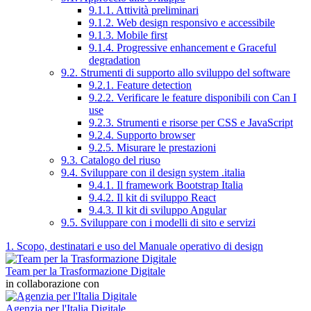
9.1.1. Attività preliminari
9.1.2. Web design responsivo e accessibile
9.1.3. Mobile first
9.1.4. Progressive enhancement e Graceful
degradation
9.2. Strumenti di supporto allo sviluppo del software
9.2.1. Feature detection
9.2.2. Verificare le feature disponibili con Can I
use
9.2.3. Strumenti e risorse per CSS e JavaScript
9.2.4. Supporto browser
9.2.5. Misurare le prestazioni
9.3. Catalogo del riuso
9.4. Sviluppare con il design system .italia
9.4.1. Il framework Bootstrap Italia
9.4.2. Il kit di sviluppo React
9.4.3. Il kit di sviluppo Angular
9.5. Sviluppare con i modelli di sito e servizi
1. Scopo, destinatari e uso del Manuale operativo di design
Team per la Trasformazione Digitale
in collaborazione con
Agenzia per l'Italia Digitale