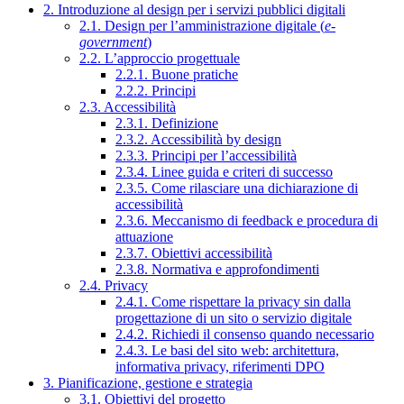
2. Introduzione al design per i servizi pubblici digitali
2.1. Design per l’amministrazione digitale (
e-
government
)
2.2. L’approccio progettuale
2.2.1. Buone pratiche
2.2.2. Principi
2.3. Accessibilità
2.3.1. Definizione
2.3.2. Accessibilità by design
2.3.3. Principi per l’accessibilità
2.3.4. Linee guida e criteri di successo
2.3.5. Come rilasciare una dichiarazione di
accessibilità
2.3.6. Meccanismo di feedback e procedura di
attuazione
2.3.7. Obiettivi accessibilità
2.3.8. Normativa e approfondimenti
2.4. Privacy
2.4.1. Come rispettare la privacy sin dalla
progettazione di un sito o servizio digitale
2.4.2. Richiedi il consenso quando necessario
2.4.3. Le basi del sito web: architettura,
informativa privacy, riferimenti DPO
3. Pianificazione, gestione e strategia
3.1. Obiettivi del progetto