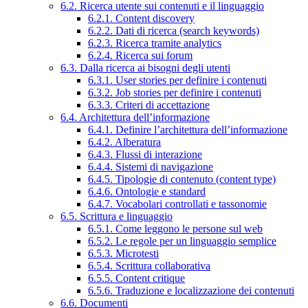
6.2. Ricerca utente sui contenuti e il linguaggio
6.2.1. Content discovery
6.2.2. Dati di ricerca (search keywords)
6.2.3. Ricerca tramite analytics
6.2.4. Ricerca sui forum
6.3. Dalla ricerca ai bisogni degli utenti
6.3.1. User stories per definire i contenuti
6.3.2. Job stories per definire i contenuti
6.3.3. Criteri di accettazione
6.4. Architettura dell’informazione
6.4.1. Definire l’architettura dell’informazione
6.4.2. Alberatura
6.4.3. Flussi di interazione
6.4.4. Sistemi di navigazione
6.4.5. Tipologie di contenuto (content type)
6.4.6. Ontologie e standard
6.4.7. Vocabolari controllati e tassonomie
6.5. Scrittura e linguaggio
6.5.1. Come leggono le persone sul web
6.5.2. Le regole per un linguaggio semplice
6.5.3. Microtesti
6.5.4. Scrittura collaborativa
6.5.5. Content critique
6.5.6. Traduzione e localizzazione dei contenuti
6.6. Documenti