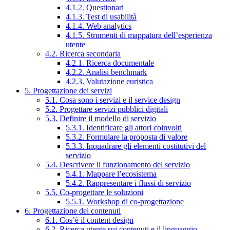
4.1.2. Questionari
4.1.3. Test di usabilità
4.1.4. Web analytics
4.1.5. Strumenti di mappatura dell’esperienza
utente
4.2. Ricerca secondaria
4.2.1. Ricerca documentale
4.2.2. Analisi benchmark
4.2.3. Valutazione euristica
5. Progettazione dei servizi
5.1. Cosa sono i servizi e il service design
5.2. Progettare servizi pubblici digitali
5.3. Definire il modello di servizio
5.3.1. Identificare gli attori coinvolti
5.3.2. Formulare la proposta di valore
5.3.3. Inquadrare gli elementi costitutivi del
servizio
5.4. Descrivere il funzionamento del servizio
5.4.1. Mappare l’ecosistema
5.4.2. Rappresentare i flussi di servizio
5.5. Co-progettare le soluzioni
5.5.1. Workshop di co-progettazione
6. Progettazione dei contenuti
6.1. Cos’è il content design
6.2. Ricerca utente sui contenuti e il linguaggio