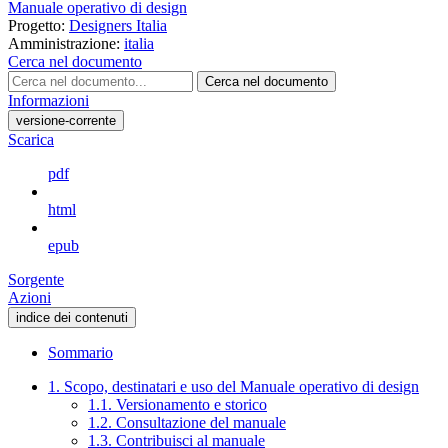
Manuale operativo di design
Progetto:
Designers Italia
Amministrazione:
italia
Cerca nel documento
Cerca nel documento
Informazioni
versione-corrente
Scarica
pdf
html
epub
Sorgente
Azioni
indice dei contenuti
Sommario
1. Scopo, destinatari e uso del Manuale operativo di design
1.1. Versionamento e storico
1.2. Consultazione del manuale
1.3. Contribuisci al manuale