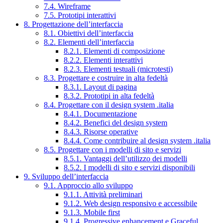
7.4. Wireframe
7.5. Prototipi interattivi
8. Progettazione dell’interfaccia
8.1. Obiettivi dell’interfaccia
8.2. Elementi dell’interfaccia
8.2.1. Elementi di composizione
8.2.2. Elementi interattivi
8.2.3. Elementi testuali (microtesti)
8.3. Progettare e costruire in alta fedeltà
8.3.1. Layout di pagina
8.3.2. Prototipi in alta fedeltà
8.4. Progettare con il design system .italia
8.4.1. Documentazione
8.4.2. Benefici del design system
8.4.3. Risorse operative
8.4.4. Come contribuire al design system .italia
8.5. Progettare con i modelli di sito e servizi
8.5.1. Vantaggi dell’utilizzo dei modelli
8.5.2. I modelli di sito e servizi disponibili
9. Sviluppo dell’interfaccia
9.1. Approccio allo sviluppo
9.1.1. Attività preliminari
9.1.2. Web design responsivo e accessibile
9.1.3. Mobile first
9.1.4. Progressive enhancement e Graceful