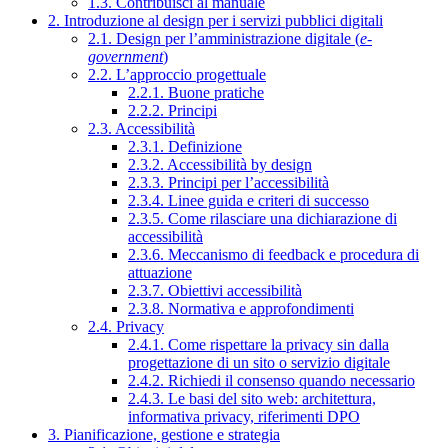
1.3. Contribuisci al manuale
2. Introduzione al design per i servizi pubblici digitali
2.1. Design per l’amministrazione digitale (
e-
government
)
2.2. L’approccio progettuale
2.2.1. Buone pratiche
2.2.2. Principi
2.3. Accessibilità
2.3.1. Definizione
2.3.2. Accessibilità by design
2.3.3. Principi per l’accessibilità
2.3.4. Linee guida e criteri di successo
2.3.5. Come rilasciare una dichiarazione di
accessibilità
2.3.6. Meccanismo di feedback e procedura di
attuazione
2.3.7. Obiettivi accessibilità
2.3.8. Normativa e approfondimenti
2.4. Privacy
2.4.1. Come rispettare la privacy sin dalla
progettazione di un sito o servizio digitale
2.4.2. Richiedi il consenso quando necessario
2.4.3. Le basi del sito web: architettura,
informativa privacy, riferimenti DPO
3. Pianificazione, gestione e strategia