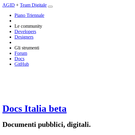
AGID
+
Team Digitale
Piano Triennale
Le community
Developers
Designers
Gli strumenti
Forum
Docs
GitHub
Docs Italia
beta
Documenti pubblici, digitali.