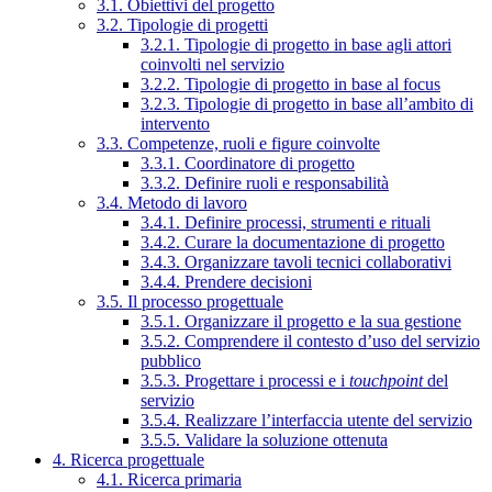
3.1. Obiettivi del progetto
3.2. Tipologie di progetti
3.2.1. Tipologie di progetto in base agli attori
coinvolti nel servizio
3.2.2. Tipologie di progetto in base al focus
3.2.3. Tipologie di progetto in base all’ambito di
intervento
3.3. Competenze, ruoli e figure coinvolte
3.3.1. Coordinatore di progetto
3.3.2. Definire ruoli e responsabilità
3.4. Metodo di lavoro
3.4.1. Definire processi, strumenti e rituali
3.4.2. Curare la documentazione di progetto
3.4.3. Organizzare tavoli tecnici collaborativi
3.4.4. Prendere decisioni
3.5. Il processo progettuale
3.5.1. Organizzare il progetto e la sua gestione
3.5.2. Comprendere il contesto d’uso del servizio
pubblico
3.5.3. Progettare i processi e i
touchpoint
del
servizio
3.5.4. Realizzare l’interfaccia utente del servizio
3.5.5. Validare la soluzione ottenuta
4. Ricerca progettuale
4.1. Ricerca primaria