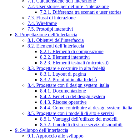
7.1. Caratteristiche dell’interazione
7.2. User stories per definire l’interazione
7.2.1. Differenza tra scenari e user stories
7.3. Flussi di interazione
7.4. Wireframe
7.5. Prototipi interattivi
8. Progettazione dell’interfaccia
8.1. Obiettivi dell’interfaccia
8.2. Elementi dell’interfaccia
8.2.1. Elementi di composizione
8.2.2. Elementi interattivi
8.2.3. Elementi testuali (microtesti)
8.3. Progettare e costruire in alta fedeltà
8.3.1. Layout di pagina
8.3.2. Prototipi in alta fedeltà
8.4. Progettare con il design system .italia
8.4.1. Documentazione
8.4.2. Benefici del design system
8.4.3. Risorse operative
8.4.4. Come contribuire al design system .italia
8.5. Progettare con i modelli di sito e servizi
8.5.1. Vantaggi dell’utilizzo dei modelli
8.5.2. I modelli di sito e servizi disponibili
9. Sviluppo dell’interfaccia
9.1. Approccio allo sviluppo