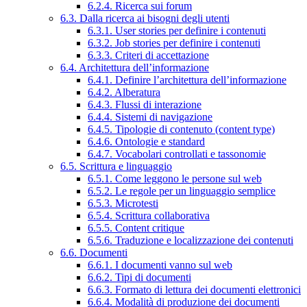
6.2.4. Ricerca sui forum
6.3. Dalla ricerca ai bisogni degli utenti
6.3.1. User stories per definire i contenuti
6.3.2. Job stories per definire i contenuti
6.3.3. Criteri di accettazione
6.4. Architettura dell’informazione
6.4.1. Definire l’architettura dell’informazione
6.4.2. Alberatura
6.4.3. Flussi di interazione
6.4.4. Sistemi di navigazione
6.4.5. Tipologie di contenuto (content type)
6.4.6. Ontologie e standard
6.4.7. Vocabolari controllati e tassonomie
6.5. Scrittura e linguaggio
6.5.1. Come leggono le persone sul web
6.5.2. Le regole per un linguaggio semplice
6.5.3. Microtesti
6.5.4. Scrittura collaborativa
6.5.5. Content critique
6.5.6. Traduzione e localizzazione dei contenuti
6.6. Documenti
6.6.1. I documenti vanno sul web
6.6.2. Tipi di documenti
6.6.3. Formato di lettura dei documenti elettronici
6.6.4. Modalità di produzione dei documenti