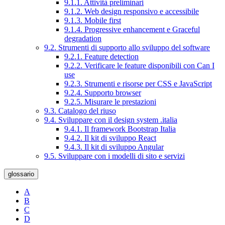
9.1.1. Attività preliminari
9.1.2. Web design responsivo e accessibile
9.1.3. Mobile first
9.1.4. Progressive enhancement e Graceful
degradation
9.2. Strumenti di supporto allo sviluppo del software
9.2.1. Feature detection
9.2.2. Verificare le feature disponibili con Can I
use
9.2.3. Strumenti e risorse per CSS e JavaScript
9.2.4. Supporto browser
9.2.5. Misurare le prestazioni
9.3. Catalogo del riuso
9.4. Sviluppare con il design system .italia
9.4.1. Il framework Bootstrap Italia
9.4.2. Il kit di sviluppo React
9.4.3. Il kit di sviluppo Angular
9.5. Sviluppare con i modelli di sito e servizi
glossario
A
B
C
D