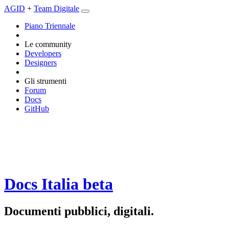
AGID
+
Team Digitale
Piano Triennale
Le community
Developers
Designers
Gli strumenti
Forum
Docs
GitHub
Docs Italia
beta
Documenti pubblici, digitali.