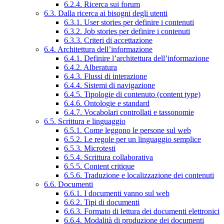
6.2.4. Ricerca sui forum
6.3. Dalla ricerca ai bisogni degli utenti
6.3.1. User stories per definire i contenuti
6.3.2. Job stories per definire i contenuti
6.3.3. Criteri di accettazione
6.4. Architettura dell’informazione
6.4.1. Definire l’architettura dell’informazione
6.4.2. Alberatura
6.4.3. Flussi di interazione
6.4.4. Sistemi di navigazione
6.4.5. Tipologie di contenuto (content type)
6.4.6. Ontologie e standard
6.4.7. Vocabolari controllati e tassonomie
6.5. Scrittura e linguaggio
6.5.1. Come leggono le persone sul web
6.5.2. Le regole per un linguaggio semplice
6.5.3. Microtesti
6.5.4. Scrittura collaborativa
6.5.5. Content critique
6.5.6. Traduzione e localizzazione dei contenuti
6.6. Documenti
6.6.1. I documenti vanno sul web
6.6.2. Tipi di documenti
6.6.3. Formato di lettura dei documenti elettronici
6.6.4. Modalità di produzione dei documenti