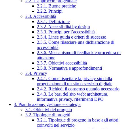
2.2. L’approccio progettuale
2.2.1. Buone pratiche
2.2.2. Principi
2.3. Accessibilità
2.3.1. Definizione
2.3.2. Accessibilità by design
2.3.3. Principi per l’accessibilità
2.3.4. Linee guida e criteri di successo
2.3.5. Come rilasciare una dichiarazione di
accessibilità
2.3.6. Meccanismo di feedback e procedura di
attuazione
2.3.7. Obiettivi accessibilità
2.3.8. Normativa e approfondimenti
2.4. Privacy
2.4.1. Come rispettare la privacy sin dalla
progettazione di un sito o servizio digitale
2.4.2. Richiedi il consenso quando necessario
2.4.3. Le basi del sito web: architettura,
informativa privacy, riferimenti DPO
3. Pianificazione, gestione e strategia
3.1. Obiettivi del progetto
3.2. Tipologie di progetti
3.2.1. Tipologie di progetto in base agli attori
coinvolti nel servizio