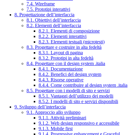
7.4. Wireframe
7.5. Prototipi interattivi
8. Progettazione dell’interfaccia
8.1. Obiettivi dell’interfaccia
8.2. Elementi dell’interfaccia
8.2.1. Elementi di composizione
8.2.2. Elementi interattivi
8.2.3. Elementi testuali (microtesti)
8.3. Progettare e costruire in alta fedeltà
8.3.1. Layout di pagina
8.3.2. Prototipi in alta fedeltà
8.4. Progettare con il design system .italia
8.4.1. Documentazione
8.4.2. Benefici del design system
8.4.3. Risorse operative
8.4.4. Come contribuire al design system .italia
8.5. Progettare con i modelli di sito e servizi
8.5.1. Vantaggi dell’utilizzo dei modelli
8.5.2. I modelli di sito e servizi disponibili
9. Sviluppo dell’interfaccia
9.1. Approccio allo sviluppo
9.1.1. Attività preliminari
9.1.2. Web design responsivo e accessibile
9.1.3. Mobile first
9.1.4. Progressive enhancement e Graceful