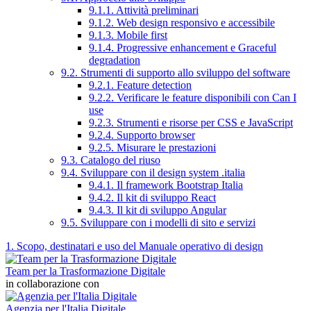
9.1.1. Attività preliminari
9.1.2. Web design responsivo e accessibile
9.1.3. Mobile first
9.1.4. Progressive enhancement e Graceful
degradation
9.2. Strumenti di supporto allo sviluppo del software
9.2.1. Feature detection
9.2.2. Verificare le feature disponibili con Can I
use
9.2.3. Strumenti e risorse per CSS e JavaScript
9.2.4. Supporto browser
9.2.5. Misurare le prestazioni
9.3. Catalogo del riuso
9.4. Sviluppare con il design system .italia
9.4.1. Il framework Bootstrap Italia
9.4.2. Il kit di sviluppo React
9.4.3. Il kit di sviluppo Angular
9.5. Sviluppare con i modelli di sito e servizi
1. Scopo, destinatari e uso del Manuale operativo di design
Team per la Trasformazione Digitale
in collaborazione con
Agenzia per l'Italia Digitale