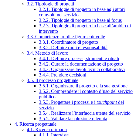
3.2. Tipologie di progetti
3.2.1. Tipologie di progetto in base agli attori
coinvolti nel servizio
3.2.2. Tipologie di progetto in base al focus
3.2.3. Tipologie di progetto in base all’ambito di
intervento
3.3. Competenze, ruoli e figure coinvolte
3.3.1. Coordinatore di progetto
3.3.2. Definire ruoli e responsabilità
3.4. Metodo di lavoro
3.4.1. Definire processi, strumenti e rituali
3.4.2. Curare la documentazione di progetto
3.4.3. Organizzare tavoli tecnici collaborativi
3.4.4. Prendere decisioni
3.5. Il processo progettuale
3.5.1. Organizzare il progetto e la sua gestione
3.5.2. Comprendere il contesto d’uso del servizio
pubblico
3.5.3. Progettare i processi e i
touchpoint
del
servizio
3.5.4. Realizzare l’interfaccia utente del servizio
3.5.5. Validare la soluzione ottenuta
4. Ricerca progettuale
4.1. Ricerca primaria
4.1.1. Interviste