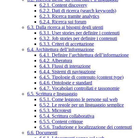
6.2.1. Content discovery
6.2.2. Dati di ricerca (search keywords)
6.2.3. Ricerca tramite analytics
6.2.4. Ricerca sui forum
6.3. Dalla ricerca ai bisogni degli utenti
6.3.1. User stories per definire i contenuti
6.3.2. Job stories per definire i contenuti
6.3.3. Criteri di accettazione
6.4. Architettura dell’informazione
6.4.1. Definire l’architettura dell’informazione
6.4.2. Alberatura
6.4.3. Flussi di interazione
6.4.4. Sistemi di navigazione
6.4.5. Tipologie di contenuto (content type)
6.4.6. Ontologie e standard
6.4.7. Vocabolari controllati e tassonomie
6.5. Scrittura e linguaggio
6.5.1. Come leggono le persone sul web
6.5.2. Le regole per un linguaggio semplice
6.5.3. Microtesti
6.5.4. Scrittura collaborativa
6.5.5. Content critique
6.5.6. Traduzione e localizzazione dei contenuti
6.6. Documenti