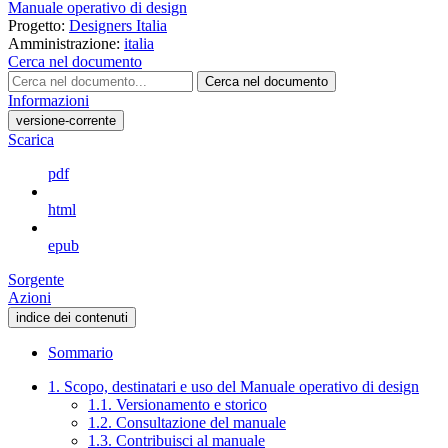
Manuale operativo di design
Progetto:
Designers Italia
Amministrazione:
italia
Cerca nel documento
Cerca nel documento
Informazioni
versione-corrente
Scarica
pdf
html
epub
Sorgente
Azioni
indice dei contenuti
Sommario
1. Scopo, destinatari e uso del Manuale operativo di design
1.1. Versionamento e storico
1.2. Consultazione del manuale
1.3. Contribuisci al manuale