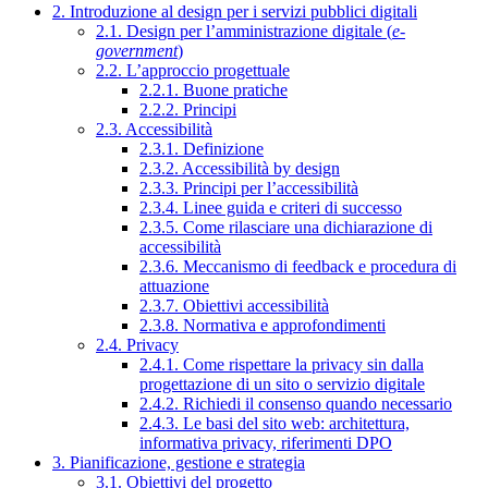
2. Introduzione al design per i servizi pubblici digitali
2.1. Design per l’amministrazione digitale (
e-
government
)
2.2. L’approccio progettuale
2.2.1. Buone pratiche
2.2.2. Principi
2.3. Accessibilità
2.3.1. Definizione
2.3.2. Accessibilità by design
2.3.3. Principi per l’accessibilità
2.3.4. Linee guida e criteri di successo
2.3.5. Come rilasciare una dichiarazione di
accessibilità
2.3.6. Meccanismo di feedback e procedura di
attuazione
2.3.7. Obiettivi accessibilità
2.3.8. Normativa e approfondimenti
2.4. Privacy
2.4.1. Come rispettare la privacy sin dalla
progettazione di un sito o servizio digitale
2.4.2. Richiedi il consenso quando necessario
2.4.3. Le basi del sito web: architettura,
informativa privacy, riferimenti DPO
3. Pianificazione, gestione e strategia
3.1. Obiettivi del progetto