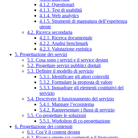
4.1.2. Questionari
4.1.3. Test di usabilità
4.1.4. Web analytics
4.1.5. Strumenti di mappatura dell’esperienza
utente
4.2. Ricerca secondaria
4.2.1. Ricerca documentale
4.2.2. Analisi benchmark
4.2.3. Valutazione euristica
5. Progettazione dei servizi
5.1. Cosa sono i servizi e il service design
5.2. Progettare servizi pubblici digitali
5.3. Definire il modello di servizio
5.3.1. Identificare gli attori coinvolti
5.3.2. Formulare la proposta di valore
5.3.3. Inquadrare gli elementi costitutivi del
servizio
5.4. Descrivere il funzionamento del servizio
5.4.1. Mappare l’ecosistema
5.4.2. Rappresentare i flussi di servizio
5.5. Co-progettare le soluzioni
5.5.1. Workshop di co-progettazione
6. Progettazione dei contenuti
6.1. Cos’è il content design
6.2. Ricerca utente sui contenuti e il linguaggio