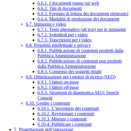
6.6.1. I documenti vanno sul web
6.6.2. Tipi di documenti
6.6.3. Formato di lettura dei documenti elettronici
6.6.4. Modalità di produzione dei documenti
6.7. Immagini e video
6.7.1. Testo alternativo (alt text) per le immagini
6.7.2. Sottotitoli per i video
6.7.3. Trascrizioni per i video
6.8. Proprietà intellettuale e privacy
6.8.1. Pubblicazione di contenuti prodotti dalla
Pubblica Amministrazione
6.8.2. Pubblicazione di contenuti non prodotti
dalla Pubblica Amministrazione
6.8.3. Consenso dei soggetti ritratti
6.9. Ottimizzazione per i motori di ricerca (SEO)
6.9.1. I fattori
on-page
6.9.2. I fattori
off-page
6.9.3. Strumenti di diagnostica SEO: Search
Console
6.10. Gestire i contenuti
6.10.1. L’inventario dei contenuti
6.10.2. Revisionare i contenuti
6.10.3. Migrare i contenuti
6.10.4. Pubblicare i contenuti
7. Progettazione dell’interazione