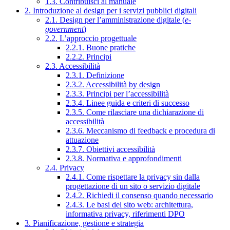
1.3. Contribuisci al manuale
2. Introduzione al design per i servizi pubblici digitali
2.1. Design per l’amministrazione digitale (
e-
government
)
2.2. L’approccio progettuale
2.2.1. Buone pratiche
2.2.2. Principi
2.3. Accessibilità
2.3.1. Definizione
2.3.2. Accessibilità by design
2.3.3. Principi per l’accessibilità
2.3.4. Linee guida e criteri di successo
2.3.5. Come rilasciare una dichiarazione di
accessibilità
2.3.6. Meccanismo di feedback e procedura di
attuazione
2.3.7. Obiettivi accessibilità
2.3.8. Normativa e approfondimenti
2.4. Privacy
2.4.1. Come rispettare la privacy sin dalla
progettazione di un sito o servizio digitale
2.4.2. Richiedi il consenso quando necessario
2.4.3. Le basi del sito web: architettura,
informativa privacy, riferimenti DPO
3. Pianificazione, gestione e strategia