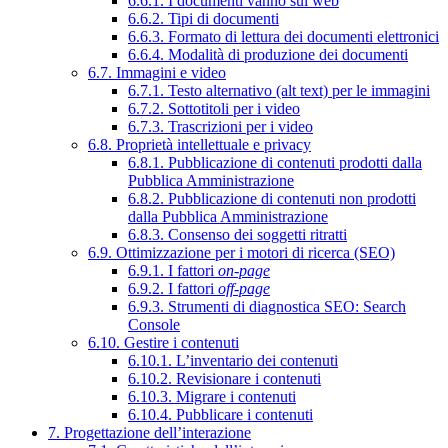
6.6.1. I documenti vanno sul web
6.6.2. Tipi di documenti
6.6.3. Formato di lettura dei documenti elettronici
6.6.4. Modalità di produzione dei documenti
6.7. Immagini e video
6.7.1. Testo alternativo (alt text) per le immagini
6.7.2. Sottotitoli per i video
6.7.3. Trascrizioni per i video
6.8. Proprietà intellettuale e privacy
6.8.1. Pubblicazione di contenuti prodotti dalla
Pubblica Amministrazione
6.8.2. Pubblicazione di contenuti non prodotti
dalla Pubblica Amministrazione
6.8.3. Consenso dei soggetti ritratti
6.9. Ottimizzazione per i motori di ricerca (SEO)
6.9.1. I fattori
on-page
6.9.2. I fattori
off-page
6.9.3. Strumenti di diagnostica SEO: Search
Console
6.10. Gestire i contenuti
6.10.1. L’inventario dei contenuti
6.10.2. Revisionare i contenuti
6.10.3. Migrare i contenuti
6.10.4. Pubblicare i contenuti
7. Progettazione dell’interazione