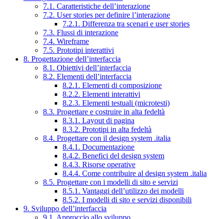
7.1. Caratteristiche dell’interazione
7.2. User stories per definire l’interazione
7.2.1. Differenza tra scenari e user stories
7.3. Flussi di interazione
7.4. Wireframe
7.5. Prototipi interattivi
8. Progettazione dell’interfaccia
8.1. Obiettivi dell’interfaccia
8.2. Elementi dell’interfaccia
8.2.1. Elementi di composizione
8.2.2. Elementi interattivi
8.2.3. Elementi testuali (microtesti)
8.3. Progettare e costruire in alta fedeltà
8.3.1. Layout di pagina
8.3.2. Prototipi in alta fedeltà
8.4. Progettare con il design system .italia
8.4.1. Documentazione
8.4.2. Benefici del design system
8.4.3. Risorse operative
8.4.4. Come contribuire al design system .italia
8.5. Progettare con i modelli di sito e servizi
8.5.1. Vantaggi dell’utilizzo dei modelli
8.5.2. I modelli di sito e servizi disponibili
9. Sviluppo dell’interfaccia
9.1. Approccio allo sviluppo