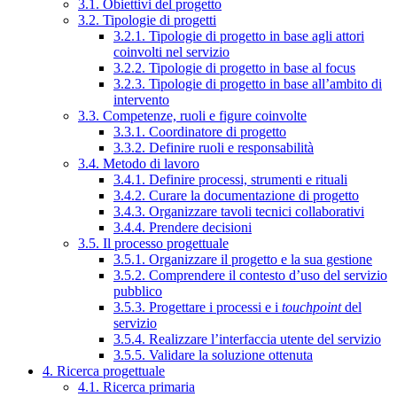
3.1. Obiettivi del progetto
3.2. Tipologie di progetti
3.2.1. Tipologie di progetto in base agli attori
coinvolti nel servizio
3.2.2. Tipologie di progetto in base al focus
3.2.3. Tipologie di progetto in base all’ambito di
intervento
3.3. Competenze, ruoli e figure coinvolte
3.3.1. Coordinatore di progetto
3.3.2. Definire ruoli e responsabilità
3.4. Metodo di lavoro
3.4.1. Definire processi, strumenti e rituali
3.4.2. Curare la documentazione di progetto
3.4.3. Organizzare tavoli tecnici collaborativi
3.4.4. Prendere decisioni
3.5. Il processo progettuale
3.5.1. Organizzare il progetto e la sua gestione
3.5.2. Comprendere il contesto d’uso del servizio
pubblico
3.5.3. Progettare i processi e i
touchpoint
del
servizio
3.5.4. Realizzare l’interfaccia utente del servizio
3.5.5. Validare la soluzione ottenuta
4. Ricerca progettuale
4.1. Ricerca primaria