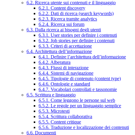
6.2. Ricerca utente sui contenuti e il linguaggio
6.2.1. Content discovery
6.2.2. Dati di ricerca (search keywords)
6.2.3. Ricerca tramite analytics
6.2.4. Ricerca sui forum
6.3. Dalla ricerca ai bisogni degli utenti
6.3.1. User stories per definire i contenuti
6.3.2. Job stories per definire i contenuti
6.3.3. Criteri di accettazione
6.4. Architettura dell’informazione
6.4.1. Definire l’architettura dell’informazione
6.4.2. Alberatura
6.4.3. Flussi di interazione
6.4.4. Sistemi di navigazione
6.4.5. Tipologie di contenuto (content type)
6.4.6. Ontologie e standard
6.4.7. Vocabolari controllati e tassonomie
6.5. Scrittura e linguaggio
6.5.1. Come leggono le persone sul web
6.5.2. Le regole per un linguaggio semplice
6.5.3. Microtesti
6.5.4. Scrittura collaborativa
6.5.5. Content critique
6.5.6. Traduzione e localizzazione dei contenuti
6.6. Documenti