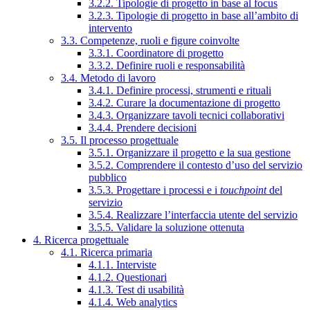
3.2.2. Tipologie di progetto in base al focus
3.2.3. Tipologie di progetto in base all’ambito di
intervento
3.3. Competenze, ruoli e figure coinvolte
3.3.1. Coordinatore di progetto
3.3.2. Definire ruoli e responsabilità
3.4. Metodo di lavoro
3.4.1. Definire processi, strumenti e rituali
3.4.2. Curare la documentazione di progetto
3.4.3. Organizzare tavoli tecnici collaborativi
3.4.4. Prendere decisioni
3.5. Il processo progettuale
3.5.1. Organizzare il progetto e la sua gestione
3.5.2. Comprendere il contesto d’uso del servizio
pubblico
3.5.3. Progettare i processi e i
touchpoint
del
servizio
3.5.4. Realizzare l’interfaccia utente del servizio
3.5.5. Validare la soluzione ottenuta
4. Ricerca progettuale
4.1. Ricerca primaria
4.1.1. Interviste
4.1.2. Questionari
4.1.3. Test di usabilità
4.1.4. Web analytics