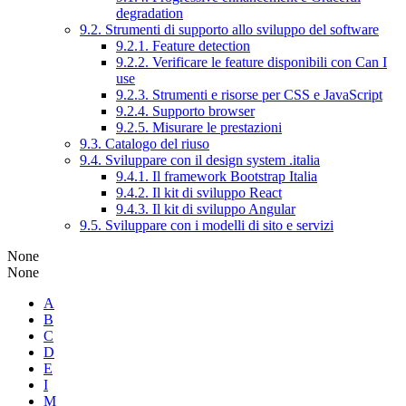
degradation
9.2. Strumenti di supporto allo sviluppo del software
9.2.1. Feature detection
9.2.2. Verificare le feature disponibili con Can I
use
9.2.3. Strumenti e risorse per CSS e JavaScript
9.2.4. Supporto browser
9.2.5. Misurare le prestazioni
9.3. Catalogo del riuso
9.4. Sviluppare con il design system .italia
9.4.1. Il framework Bootstrap Italia
9.4.2. Il kit di sviluppo React
9.4.3. Il kit di sviluppo Angular
9.5. Sviluppare con i modelli di sito e servizi
None
None
A
B
C
D
E
I
M