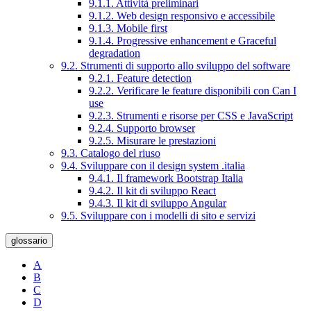
9.1.1. Attività preliminari
9.1.2. Web design responsivo e accessibile
9.1.3. Mobile first
9.1.4. Progressive enhancement e Graceful
degradation
9.2. Strumenti di supporto allo sviluppo del software
9.2.1. Feature detection
9.2.2. Verificare le feature disponibili con Can I
use
9.2.3. Strumenti e risorse per CSS e JavaScript
9.2.4. Supporto browser
9.2.5. Misurare le prestazioni
9.3. Catalogo del riuso
9.4. Sviluppare con il design system .italia
9.4.1. Il framework Bootstrap Italia
9.4.2. Il kit di sviluppo React
9.4.3. Il kit di sviluppo Angular
9.5. Sviluppare con i modelli di sito e servizi
glossario
A
B
C
D