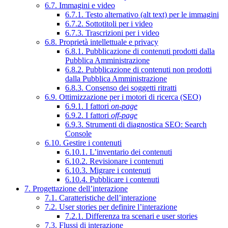
6.7. Immagini e video
6.7.1. Testo alternativo (alt text) per le immagini
6.7.2. Sottotitoli per i video
6.7.3. Trascrizioni per i video
6.8. Proprietà intellettuale e privacy
6.8.1. Pubblicazione di contenuti prodotti dalla
Pubblica Amministrazione
6.8.2. Pubblicazione di contenuti non prodotti
dalla Pubblica Amministrazione
6.8.3. Consenso dei soggetti ritratti
6.9. Ottimizzazione per i motori di ricerca (SEO)
6.9.1. I fattori
on-page
6.9.2. I fattori
off-page
6.9.3. Strumenti di diagnostica SEO: Search
Console
6.10. Gestire i contenuti
6.10.1. L’inventario dei contenuti
6.10.2. Revisionare i contenuti
6.10.3. Migrare i contenuti
6.10.4. Pubblicare i contenuti
7. Progettazione dell’interazione
7.1. Caratteristiche dell’interazione
7.2. User stories per definire l’interazione
7.2.1. Differenza tra scenari e user stories
7.3. Flussi di interazione