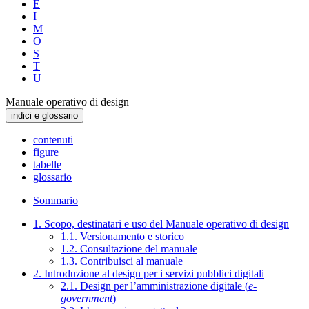
E
I
M
O
S
T
U
Manuale operativo di design
indici e glossario
contenuti
figure
tabelle
glossario
Sommario
1. Scopo, destinatari e uso del Manuale operativo di design
1.1. Versionamento e storico
1.2. Consultazione del manuale
1.3. Contribuisci al manuale
2. Introduzione al design per i servizi pubblici digitali
2.1. Design per l’amministrazione digitale (
e-
government
)