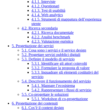
4.1.1. Interviste
4.1.2. Questionari
4.1.3. Test di usabilità
4.1.4. Web analytics
4.1.5. Strumenti di mappatura dell’esperienza
utente
4.2. Ricerca secondaria
4.2.1. Ricerca documentale
4.2.2. Analisi benchmark
4.2.3. Valutazione euristica
5. Progettazione dei servizi
5.1. Cosa sono i servizi e il service design
5.2. Progettare servizi pubblici digitali
5.3. Definire il modello di servizio
5.3.1. Identificare gli attori coinvolti
5.3.2. Formulare la proposta di valore
5.3.3. Inquadrare gli elementi costitutivi del
servizio
5.4. Descrivere il funzionamento del servizio
5.4.1. Mappare l’ecosistema
5.4.2. Rappresentare i flussi di servizio
5.5. Co-progettare le soluzioni
5.5.1. Workshop di co-progettazione
6. Progettazione dei contenuti
6.1. Cos’è il content design