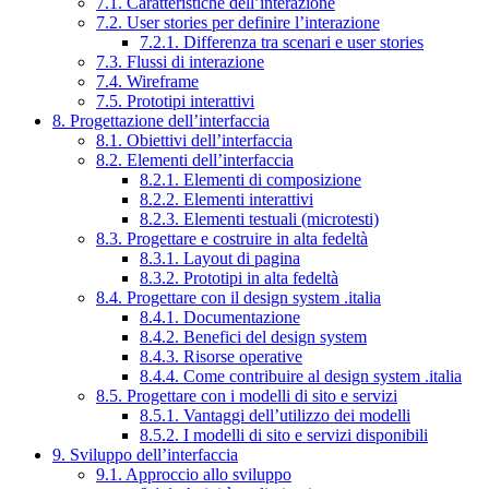
7.1. Caratteristiche dell’interazione
7.2. User stories per definire l’interazione
7.2.1. Differenza tra scenari e user stories
7.3. Flussi di interazione
7.4. Wireframe
7.5. Prototipi interattivi
8. Progettazione dell’interfaccia
8.1. Obiettivi dell’interfaccia
8.2. Elementi dell’interfaccia
8.2.1. Elementi di composizione
8.2.2. Elementi interattivi
8.2.3. Elementi testuali (microtesti)
8.3. Progettare e costruire in alta fedeltà
8.3.1. Layout di pagina
8.3.2. Prototipi in alta fedeltà
8.4. Progettare con il design system .italia
8.4.1. Documentazione
8.4.2. Benefici del design system
8.4.3. Risorse operative
8.4.4. Come contribuire al design system .italia
8.5. Progettare con i modelli di sito e servizi
8.5.1. Vantaggi dell’utilizzo dei modelli
8.5.2. I modelli di sito e servizi disponibili
9. Sviluppo dell’interfaccia
9.1. Approccio allo sviluppo