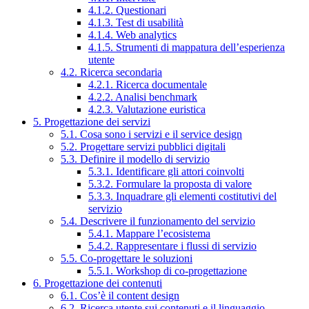
4.1.2. Questionari
4.1.3. Test di usabilità
4.1.4. Web analytics
4.1.5. Strumenti di mappatura dell’esperienza
utente
4.2. Ricerca secondaria
4.2.1. Ricerca documentale
4.2.2. Analisi benchmark
4.2.3. Valutazione euristica
5. Progettazione dei servizi
5.1. Cosa sono i servizi e il service design
5.2. Progettare servizi pubblici digitali
5.3. Definire il modello di servizio
5.3.1. Identificare gli attori coinvolti
5.3.2. Formulare la proposta di valore
5.3.3. Inquadrare gli elementi costitutivi del
servizio
5.4. Descrivere il funzionamento del servizio
5.4.1. Mappare l’ecosistema
5.4.2. Rappresentare i flussi di servizio
5.5. Co-progettare le soluzioni
5.5.1. Workshop di co-progettazione
6. Progettazione dei contenuti
6.1. Cos’è il content design
6.2. Ricerca utente sui contenuti e il linguaggio