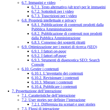
6.7. Immagini e video
6.7.1. Testo alternativo (alt text) per le immagini
6.7.2. Sottotitoli per i video
6.7.3. Trascrizioni per i video
6.8. Proprietà intellettuale e privacy
6.8.1. Pubblicazione di contenuti prodotti dalla
Pubblica Amministrazione
6.8.2. Pubblicazione di contenuti non prodotti
dalla Pubblica Amministrazione
6.8.3. Consenso dei soggetti ritratti
6.9. Ottimizzazione per i motori di ricerca (SEO)
6.9.1. I fattori
on-page
6.9.2. I fattori
off-page
6.9.3. Strumenti di diagnostica SEO: Search
Console
6.10. Gestire i contenuti
6.10.1. L’inventario dei contenuti
6.10.2. Revisionare i contenuti
6.10.3. Migrare i contenuti
6.10.4. Pubblicare i contenuti
7. Progettazione dell’interazione
7.1. Caratteristiche dell’interazione
7.2. User stories per definire l’interazione
7.2.1. Differenza tra scenari e user stories
7.3. Flussi di interazione