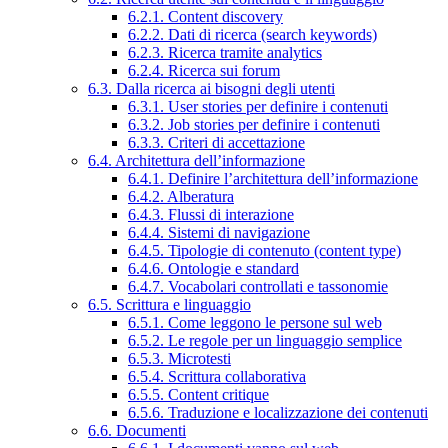
6.2.1. Content discovery
6.2.2. Dati di ricerca (search keywords)
6.2.3. Ricerca tramite analytics
6.2.4. Ricerca sui forum
6.3. Dalla ricerca ai bisogni degli utenti
6.3.1. User stories per definire i contenuti
6.3.2. Job stories per definire i contenuti
6.3.3. Criteri di accettazione
6.4. Architettura dell’informazione
6.4.1. Definire l’architettura dell’informazione
6.4.2. Alberatura
6.4.3. Flussi di interazione
6.4.4. Sistemi di navigazione
6.4.5. Tipologie di contenuto (content type)
6.4.6. Ontologie e standard
6.4.7. Vocabolari controllati e tassonomie
6.5. Scrittura e linguaggio
6.5.1. Come leggono le persone sul web
6.5.2. Le regole per un linguaggio semplice
6.5.3. Microtesti
6.5.4. Scrittura collaborativa
6.5.5. Content critique
6.5.6. Traduzione e localizzazione dei contenuti
6.6. Documenti