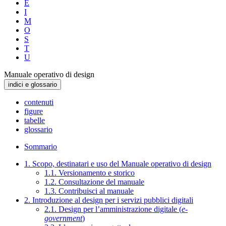
E
I
M
O
S
T
U
Manuale operativo di design
indici e glossario
contenuti
figure
tabelle
glossario
Sommario
1. Scopo, destinatari e uso del Manuale operativo di design
1.1. Versionamento e storico
1.2. Consultazione del manuale
1.3. Contribuisci al manuale
2. Introduzione al design per i servizi pubblici digitali
2.1. Design per l’amministrazione digitale (
e-
government
)