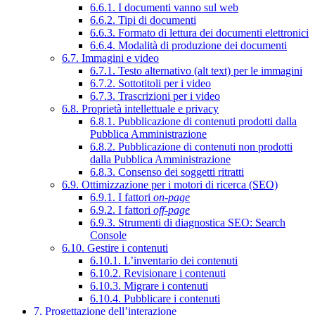
6.6.1. I documenti vanno sul web
6.6.2. Tipi di documenti
6.6.3. Formato di lettura dei documenti elettronici
6.6.4. Modalità di produzione dei documenti
6.7. Immagini e video
6.7.1. Testo alternativo (alt text) per le immagini
6.7.2. Sottotitoli per i video
6.7.3. Trascrizioni per i video
6.8. Proprietà intellettuale e privacy
6.8.1. Pubblicazione di contenuti prodotti dalla
Pubblica Amministrazione
6.8.2. Pubblicazione di contenuti non prodotti
dalla Pubblica Amministrazione
6.8.3. Consenso dei soggetti ritratti
6.9. Ottimizzazione per i motori di ricerca (SEO)
6.9.1. I fattori
on-page
6.9.2. I fattori
off-page
6.9.3. Strumenti di diagnostica SEO: Search
Console
6.10. Gestire i contenuti
6.10.1. L’inventario dei contenuti
6.10.2. Revisionare i contenuti
6.10.3. Migrare i contenuti
6.10.4. Pubblicare i contenuti
7. Progettazione dell’interazione