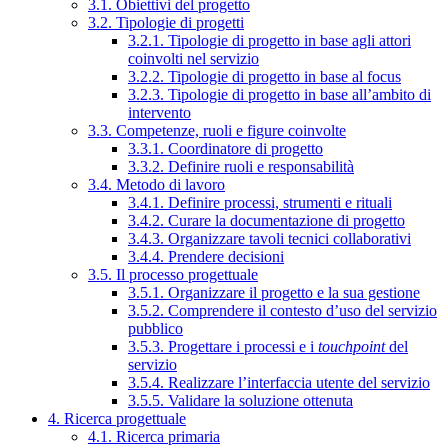
3.1. Obiettivi del progetto
3.2. Tipologie di progetti
3.2.1. Tipologie di progetto in base agli attori
coinvolti nel servizio
3.2.2. Tipologie di progetto in base al focus
3.2.3. Tipologie di progetto in base all’ambito di
intervento
3.3. Competenze, ruoli e figure coinvolte
3.3.1. Coordinatore di progetto
3.3.2. Definire ruoli e responsabilità
3.4. Metodo di lavoro
3.4.1. Definire processi, strumenti e rituali
3.4.2. Curare la documentazione di progetto
3.4.3. Organizzare tavoli tecnici collaborativi
3.4.4. Prendere decisioni
3.5. Il processo progettuale
3.5.1. Organizzare il progetto e la sua gestione
3.5.2. Comprendere il contesto d’uso del servizio
pubblico
3.5.3. Progettare i processi e i
touchpoint
del
servizio
3.5.4. Realizzare l’interfaccia utente del servizio
3.5.5. Validare la soluzione ottenuta
4. Ricerca progettuale
4.1. Ricerca primaria