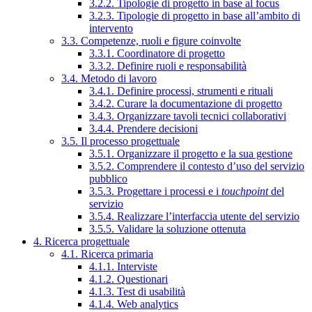
3.2.2. Tipologie di progetto in base al focus
3.2.3. Tipologie di progetto in base all’ambito di
intervento
3.3. Competenze, ruoli e figure coinvolte
3.3.1. Coordinatore di progetto
3.3.2. Definire ruoli e responsabilità
3.4. Metodo di lavoro
3.4.1. Definire processi, strumenti e rituali
3.4.2. Curare la documentazione di progetto
3.4.3. Organizzare tavoli tecnici collaborativi
3.4.4. Prendere decisioni
3.5. Il processo progettuale
3.5.1. Organizzare il progetto e la sua gestione
3.5.2. Comprendere il contesto d’uso del servizio
pubblico
3.5.3. Progettare i processi e i
touchpoint
del
servizio
3.5.4. Realizzare l’interfaccia utente del servizio
3.5.5. Validare la soluzione ottenuta
4. Ricerca progettuale
4.1. Ricerca primaria
4.1.1. Interviste
4.1.2. Questionari
4.1.3. Test di usabilità
4.1.4. Web analytics