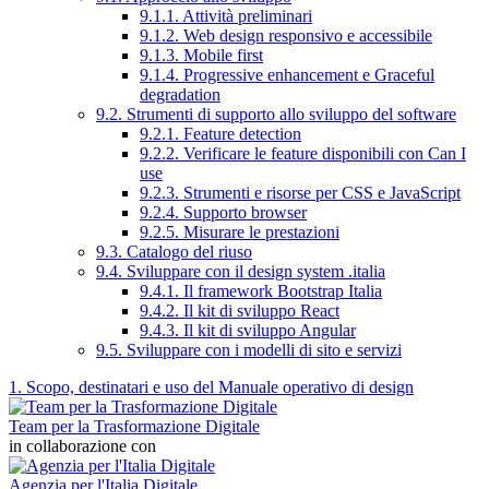
9.1.1. Attività preliminari
9.1.2. Web design responsivo e accessibile
9.1.3. Mobile first
9.1.4. Progressive enhancement e Graceful
degradation
9.2. Strumenti di supporto allo sviluppo del software
9.2.1. Feature detection
9.2.2. Verificare le feature disponibili con Can I
use
9.2.3. Strumenti e risorse per CSS e JavaScript
9.2.4. Supporto browser
9.2.5. Misurare le prestazioni
9.3. Catalogo del riuso
9.4. Sviluppare con il design system .italia
9.4.1. Il framework Bootstrap Italia
9.4.2. Il kit di sviluppo React
9.4.3. Il kit di sviluppo Angular
9.5. Sviluppare con i modelli di sito e servizi
1. Scopo, destinatari e uso del Manuale operativo di design
Team per la Trasformazione Digitale
in collaborazione con
Agenzia per l'Italia Digitale