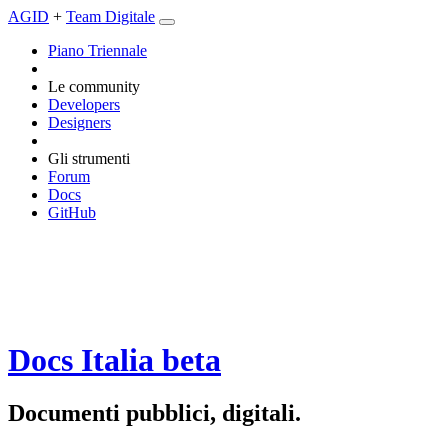
AGID
+
Team Digitale
Piano Triennale
Le community
Developers
Designers
Gli strumenti
Forum
Docs
GitHub
Docs Italia
beta
Documenti pubblici, digitali.