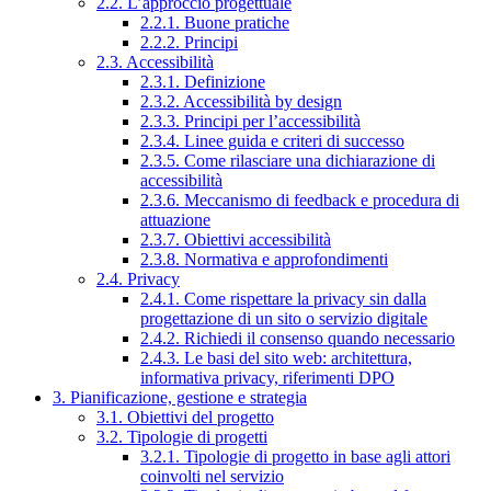
2.2. L’approccio progettuale
2.2.1. Buone pratiche
2.2.2. Principi
2.3. Accessibilità
2.3.1. Definizione
2.3.2. Accessibilità by design
2.3.3. Principi per l’accessibilità
2.3.4. Linee guida e criteri di successo
2.3.5. Come rilasciare una dichiarazione di
accessibilità
2.3.6. Meccanismo di feedback e procedura di
attuazione
2.3.7. Obiettivi accessibilità
2.3.8. Normativa e approfondimenti
2.4. Privacy
2.4.1. Come rispettare la privacy sin dalla
progettazione di un sito o servizio digitale
2.4.2. Richiedi il consenso quando necessario
2.4.3. Le basi del sito web: architettura,
informativa privacy, riferimenti DPO
3. Pianificazione, gestione e strategia
3.1. Obiettivi del progetto
3.2. Tipologie di progetti
3.2.1. Tipologie di progetto in base agli attori
coinvolti nel servizio