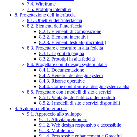
7.4. Wireframe
7.5. Prototipi interattivi
8. Progettazione dell’interfaccia
8.1. Obiettivi dell’interfaccia
8.2. Elementi dell’interfaccia
8.2.1. Elementi di composizione
8.2.2. Elementi interattivi
8.2.3. Elementi testuali (microtesti)
8.3. Progettare e costruire in alta fedeltà
8.3.1. Layout di pagina
8.3.2. Prototipi in alta fedeltà
8.4. Progettare con il design system .italia
8.4.1. Documentazione
8.4.2. Benefici del design system
8.4.3. Risorse operative
8.4.4. Come contribuire al design system .italia
8.5. Progettare con i modelli di sito e servizi
8.5.1. Vantaggi dell’utilizzo dei modelli
8.5.2. I modelli di sito e servizi disponibili
9. Sviluppo dell’interfaccia
9.1. Approccio allo sviluppo
9.1.1. Attività preliminari
9.1.2. Web design responsivo e accessibile
9.1.3. Mobile first
9.1.4. Progressive enhancement e Graceful