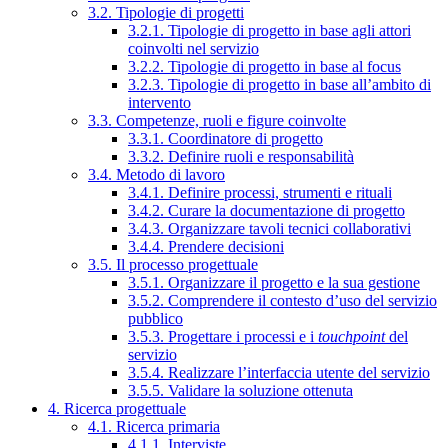
3.2. Tipologie di progetti
3.2.1. Tipologie di progetto in base agli attori
coinvolti nel servizio
3.2.2. Tipologie di progetto in base al focus
3.2.3. Tipologie di progetto in base all’ambito di
intervento
3.3. Competenze, ruoli e figure coinvolte
3.3.1. Coordinatore di progetto
3.3.2. Definire ruoli e responsabilità
3.4. Metodo di lavoro
3.4.1. Definire processi, strumenti e rituali
3.4.2. Curare la documentazione di progetto
3.4.3. Organizzare tavoli tecnici collaborativi
3.4.4. Prendere decisioni
3.5. Il processo progettuale
3.5.1. Organizzare il progetto e la sua gestione
3.5.2. Comprendere il contesto d’uso del servizio
pubblico
3.5.3. Progettare i processi e i
touchpoint
del
servizio
3.5.4. Realizzare l’interfaccia utente del servizio
3.5.5. Validare la soluzione ottenuta
4. Ricerca progettuale
4.1. Ricerca primaria
4.1.1. Interviste