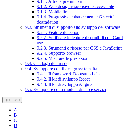
9.1.1. Attività preliminari
9.1.2. Web design responsivo e accessibile
9.1.3. Mobile first
9.1.4. Progressive enhancement e Graceful
degradation
9.2. Strumenti di supporto allo sviluppo del software
9.2.1. Feature detection
9.2.2. Verificare le feature disponibili con Can I
use
9.2.3. Strumenti e risorse per CSS e JavaScript
9.2.4. Supporto browser
9.2.5. Misurare le prestazioni
9.3. Catalogo del riuso
9.4. Sviluppare con il design system .italia
9.4.1. Il framework Bootstrap Italia
9.4.2. Il kit di sviluppo React
9.4.3. Il kit di sviluppo Angular
9.5. Sviluppare con i modelli di sito e servizi
glossario
A
B
C
D