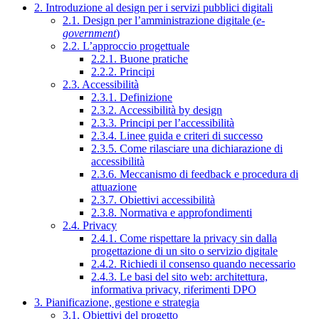
2. Introduzione al design per i servizi pubblici digitali
2.1. Design per l’amministrazione digitale (
e-
government
)
2.2. L’approccio progettuale
2.2.1. Buone pratiche
2.2.2. Principi
2.3. Accessibilità
2.3.1. Definizione
2.3.2. Accessibilità by design
2.3.3. Principi per l’accessibilità
2.3.4. Linee guida e criteri di successo
2.3.5. Come rilasciare una dichiarazione di
accessibilità
2.3.6. Meccanismo di feedback e procedura di
attuazione
2.3.7. Obiettivi accessibilità
2.3.8. Normativa e approfondimenti
2.4. Privacy
2.4.1. Come rispettare la privacy sin dalla
progettazione di un sito o servizio digitale
2.4.2. Richiedi il consenso quando necessario
2.4.3. Le basi del sito web: architettura,
informativa privacy, riferimenti DPO
3. Pianificazione, gestione e strategia
3.1. Obiettivi del progetto