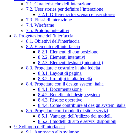
7.1. Caratteristiche dell’interazione
7.2. User stories per definire l’interazione
7.2.1. Differenza tra scenari e user stories
7.3. Flussi di interazione
7.4. Wireframe
7.5. Prototipi interattivi
8. Progettazione dell’interfaccia
8.1. Obiettivi dell’interfaccia
8.2. Elementi dell’interfaccia
8.2.1. Elementi di composizione
8.2.2. Elementi interattivi
8.2.3. Elementi testuali (microtesti)
8.3. Progettare e costruire in alta fedeltà
8.3.1. Layout di pagina
8.3.2. Prototipi in alta fedeltà
8.4. Progettare con il design system .italia
8.4.1. Documentazione
8.4.2. Benefici del design system
8.4.3. Risorse operative
8.4.4. Come contribuire al design system .italia
8.5. Progettare con i modelli di sito e servizi
8.5.1. Vantaggi dell’utilizzo dei modelli
8.5.2. I modelli di sito e servizi disponibili
9. Sviluppo dell’interfaccia
9.1. Approccio allo sviluppo