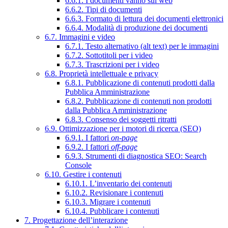
6.6.1. I documenti vanno sul web
6.6.2. Tipi di documenti
6.6.3. Formato di lettura dei documenti elettronici
6.6.4. Modalità di produzione dei documenti
6.7. Immagini e video
6.7.1. Testo alternativo (alt text) per le immagini
6.7.2. Sottotitoli per i video
6.7.3. Trascrizioni per i video
6.8. Proprietà intellettuale e privacy
6.8.1. Pubblicazione di contenuti prodotti dalla
Pubblica Amministrazione
6.8.2. Pubblicazione di contenuti non prodotti
dalla Pubblica Amministrazione
6.8.3. Consenso dei soggetti ritratti
6.9. Ottimizzazione per i motori di ricerca (SEO)
6.9.1. I fattori
on-page
6.9.2. I fattori
off-page
6.9.3. Strumenti di diagnostica SEO: Search
Console
6.10. Gestire i contenuti
6.10.1. L’inventario dei contenuti
6.10.2. Revisionare i contenuti
6.10.3. Migrare i contenuti
6.10.4. Pubblicare i contenuti
7. Progettazione dell’interazione