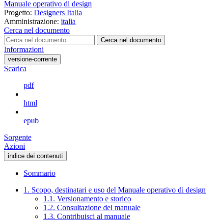
Manuale operativo di design
Progetto:
Designers Italia
Amministrazione:
italia
Cerca nel documento
Cerca nel documento
Informazioni
versione-corrente
Scarica
pdf
html
epub
Sorgente
Azioni
indice dei contenuti
Sommario
1. Scopo, destinatari e uso del Manuale operativo di design
1.1. Versionamento e storico
1.2. Consultazione del manuale
1.3. Contribuisci al manuale