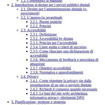
1.3. Contribuisci al manuale
2. Introduzione al design per i servizi pubblici digitali
2.1. Design per l’amministrazione digitale (
e-
government
)
2.2. L’approccio progettuale
2.2.1. Buone pratiche
2.2.2. Principi
2.3. Accessibilità
2.3.1. Definizione
2.3.2. Accessibilità by design
2.3.3. Principi per l’accessibilità
2.3.4. Linee guida e criteri di successo
2.3.5. Come rilasciare una dichiarazione di
accessibilità
2.3.6. Meccanismo di feedback e procedura di
attuazione
2.3.7. Obiettivi accessibilità
2.3.8. Normativa e approfondimenti
2.4. Privacy
2.4.1. Come rispettare la privacy sin dalla
progettazione di un sito o servizio digitale
2.4.2. Richiedi il consenso quando necessario
2.4.3. Le basi del sito web: architettura,
informativa privacy, riferimenti DPO
3. Pianificazione, gestione e strategia