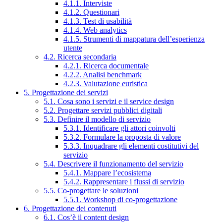
4.1.1. Interviste
4.1.2. Questionari
4.1.3. Test di usabilità
4.1.4. Web analytics
4.1.5. Strumenti di mappatura dell’esperienza
utente
4.2. Ricerca secondaria
4.2.1. Ricerca documentale
4.2.2. Analisi benchmark
4.2.3. Valutazione euristica
5. Progettazione dei servizi
5.1. Cosa sono i servizi e il service design
5.2. Progettare servizi pubblici digitali
5.3. Definire il modello di servizio
5.3.1. Identificare gli attori coinvolti
5.3.2. Formulare la proposta di valore
5.3.3. Inquadrare gli elementi costitutivi del
servizio
5.4. Descrivere il funzionamento del servizio
5.4.1. Mappare l’ecosistema
5.4.2. Rappresentare i flussi di servizio
5.5. Co-progettare le soluzioni
5.5.1. Workshop di co-progettazione
6. Progettazione dei contenuti
6.1. Cos’è il content design