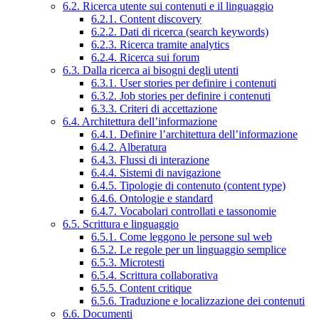
6.2. Ricerca utente sui contenuti e il linguaggio
6.2.1. Content discovery
6.2.2. Dati di ricerca (search keywords)
6.2.3. Ricerca tramite analytics
6.2.4. Ricerca sui forum
6.3. Dalla ricerca ai bisogni degli utenti
6.3.1. User stories per definire i contenuti
6.3.2. Job stories per definire i contenuti
6.3.3. Criteri di accettazione
6.4. Architettura dell’informazione
6.4.1. Definire l’architettura dell’informazione
6.4.2. Alberatura
6.4.3. Flussi di interazione
6.4.4. Sistemi di navigazione
6.4.5. Tipologie di contenuto (content type)
6.4.6. Ontologie e standard
6.4.7. Vocabolari controllati e tassonomie
6.5. Scrittura e linguaggio
6.5.1. Come leggono le persone sul web
6.5.2. Le regole per un linguaggio semplice
6.5.3. Microtesti
6.5.4. Scrittura collaborativa
6.5.5. Content critique
6.5.6. Traduzione e localizzazione dei contenuti
6.6. Documenti