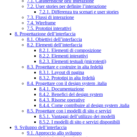
7.1. Caratteristiche dell’interazione
7.2. User stories per definire l’interazione
7.2.1. Differenza tra scenari e user stories
7.3. Flussi di interazione
7.4. Wireframe
7.5. Prototipi interattivi
8. Progettazione dell’interfaccia
8.1. Obiettivi dell’interfaccia
8.2. Elementi dell’interfaccia
8.2.1. Elementi di composizione
8.2.2. Elementi interattivi
8.2.3. Elementi testuali (microtesti)
8.3. Progettare e costruire in alta fedeltà
8.3.1. Layout di pagina
8.3.2. Prototipi in alta fedeltà
8.4. Progettare con il design system .italia
8.4.1. Documentazione
8.4.2. Benefici del design system
8.4.3. Risorse operative
8.4.4. Come contribuire al design system .italia
8.5. Progettare con i modelli di sito e servizi
8.5.1. Vantaggi dell’utilizzo dei modelli
8.5.2. I modelli di sito e servizi disponibili
9. Sviluppo dell’interfaccia
9.1. Approccio allo sviluppo