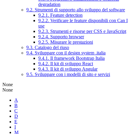
degradation
9.2. Strumenti di supporto allo sviluppo del software
9.2.1. Feature detection
9.2.2. Verificare le feature disponibili con Can I
use
9.2.3. Strumenti e risorse per CSS e JavaScript
9.2.4. Supporto browser
9.2.5. Misurare le prestazioni
9.3. Catalogo del riuso
9.4. Sviluppare con il design system .italia
9.4.1. Il framework Bootstrap Italia
9.4.2. Il kit di sviluppo React
9.4.3. Il kit di sviluppo Angular
9.5. Sviluppare con i modelli di sito e servizi
None
None
A
B
C
D
E
I
M