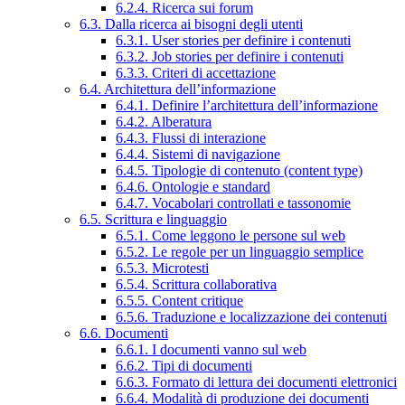
6.2.4. Ricerca sui forum
6.3. Dalla ricerca ai bisogni degli utenti
6.3.1. User stories per definire i contenuti
6.3.2. Job stories per definire i contenuti
6.3.3. Criteri di accettazione
6.4. Architettura dell’informazione
6.4.1. Definire l’architettura dell’informazione
6.4.2. Alberatura
6.4.3. Flussi di interazione
6.4.4. Sistemi di navigazione
6.4.5. Tipologie di contenuto (content type)
6.4.6. Ontologie e standard
6.4.7. Vocabolari controllati e tassonomie
6.5. Scrittura e linguaggio
6.5.1. Come leggono le persone sul web
6.5.2. Le regole per un linguaggio semplice
6.5.3. Microtesti
6.5.4. Scrittura collaborativa
6.5.5. Content critique
6.5.6. Traduzione e localizzazione dei contenuti
6.6. Documenti
6.6.1. I documenti vanno sul web
6.6.2. Tipi di documenti
6.6.3. Formato di lettura dei documenti elettronici
6.6.4. Modalità di produzione dei documenti