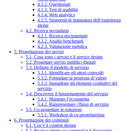
4.1.2. Questionari
4.1.3. Test di usabilità
4.1.4. Web analytics
4.1.5. Strumenti di mappatura dell’esperienza
utente
4.2. Ricerca secondaria
4.2.1. Ricerca documentale
4.2.2. Analisi benchmark
4.2.3. Valutazione euristica
5. Progettazione dei servizi
5.1. Cosa sono i servizi e il service design
5.2. Progettare servizi pubblici digitali
5.3. Definire il modello di servizio
5.3.1. Identificare gli attori coinvolti
5.3.2. Formulare la proposta di valore
5.3.3. Inquadrare gli elementi costitutivi del
servizio
5.4. Descrivere il funzionamento del servizio
5.4.1. Mappare l’ecosistema
5.4.2. Rappresentare i flussi di servizio
5.5. Co-progettare le soluzioni
5.5.1. Workshop di co-progettazione
6. Progettazione dei contenuti
6.1. Cos’è il content design
6.2. Ricerca utente sui contenuti e il linguaggio