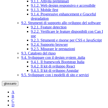
9.1.1. Attività preliminari
9.1.2. Web design responsivo e accessibile
9.1.3. Mobile first
9.1.4. Progressive enhancement e Graceful
degradation
9.2. Strumenti di supporto allo sviluppo del software
9.2.1. Feature detection
9.2.2. Verificare le feature disponibili con Can I
use
9.2.3. Strumenti e risorse per CSS e JavaScript
9.2.4. Supporto browser
9.2.5. Misurare le prestazioni
9.3. Catalogo del riuso
9.4. Sviluppare con il design system .italia
9.4.1. Il framework Bootstrap Italia
9.4.2. Il kit di sviluppo React
9.4.3. Il kit di sviluppo Angular
9.5. Sviluppare con i modelli di sito e servizi
glossario
A
B
C
D