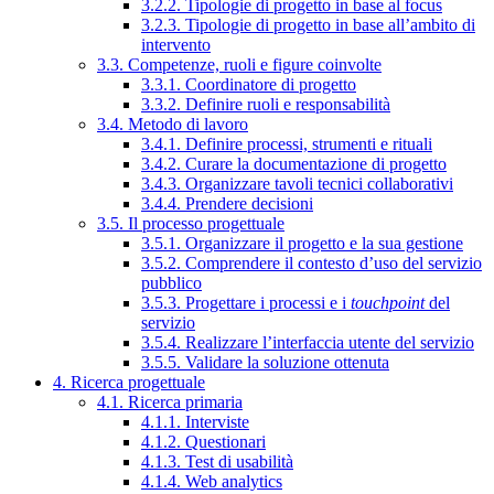
3.2.2. Tipologie di progetto in base al focus
3.2.3. Tipologie di progetto in base all’ambito di
intervento
3.3. Competenze, ruoli e figure coinvolte
3.3.1. Coordinatore di progetto
3.3.2. Definire ruoli e responsabilità
3.4. Metodo di lavoro
3.4.1. Definire processi, strumenti e rituali
3.4.2. Curare la documentazione di progetto
3.4.3. Organizzare tavoli tecnici collaborativi
3.4.4. Prendere decisioni
3.5. Il processo progettuale
3.5.1. Organizzare il progetto e la sua gestione
3.5.2. Comprendere il contesto d’uso del servizio
pubblico
3.5.3. Progettare i processi e i
touchpoint
del
servizio
3.5.4. Realizzare l’interfaccia utente del servizio
3.5.5. Validare la soluzione ottenuta
4. Ricerca progettuale
4.1. Ricerca primaria
4.1.1. Interviste
4.1.2. Questionari
4.1.3. Test di usabilità
4.1.4. Web analytics