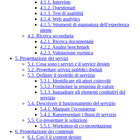
4.1.1. Interviste
4.1.2. Questionari
4.1.3. Test di usabilità
4.1.4. Web analytics
4.1.5. Strumenti di mappatura dell’esperienza
utente
4.2. Ricerca secondaria
4.2.1. Ricerca documentale
4.2.2. Analisi benchmark
4.2.3. Valutazione euristica
5. Progettazione dei servizi
5.1. Cosa sono i servizi e il service design
5.2. Progettare servizi pubblici digitali
5.3. Definire il modello di servizio
5.3.1. Identificare gli attori coinvolti
5.3.2. Formulare la proposta di valore
5.3.3. Inquadrare gli elementi costitutivi del
servizio
5.4. Descrivere il funzionamento del servizio
5.4.1. Mappare l’ecosistema
5.4.2. Rappresentare i flussi di servizio
5.5. Co-progettare le soluzioni
5.5.1. Workshop di co-progettazione
6. Progettazione dei contenuti
6.1. Cos’è il content design