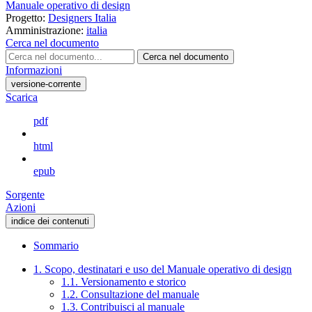
Manuale operativo di design
Progetto:
Designers Italia
Amministrazione:
italia
Cerca nel documento
Cerca nel documento
Informazioni
versione-corrente
Scarica
pdf
html
epub
Sorgente
Azioni
indice dei contenuti
Sommario
1. Scopo, destinatari e uso del Manuale operativo di design
1.1. Versionamento e storico
1.2. Consultazione del manuale
1.3. Contribuisci al manuale