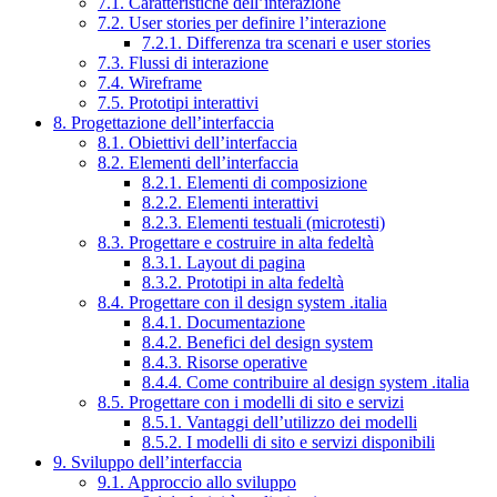
7.1. Caratteristiche dell’interazione
7.2. User stories per definire l’interazione
7.2.1. Differenza tra scenari e user stories
7.3. Flussi di interazione
7.4. Wireframe
7.5. Prototipi interattivi
8. Progettazione dell’interfaccia
8.1. Obiettivi dell’interfaccia
8.2. Elementi dell’interfaccia
8.2.1. Elementi di composizione
8.2.2. Elementi interattivi
8.2.3. Elementi testuali (microtesti)
8.3. Progettare e costruire in alta fedeltà
8.3.1. Layout di pagina
8.3.2. Prototipi in alta fedeltà
8.4. Progettare con il design system .italia
8.4.1. Documentazione
8.4.2. Benefici del design system
8.4.3. Risorse operative
8.4.4. Come contribuire al design system .italia
8.5. Progettare con i modelli di sito e servizi
8.5.1. Vantaggi dell’utilizzo dei modelli
8.5.2. I modelli di sito e servizi disponibili
9. Sviluppo dell’interfaccia
9.1. Approccio allo sviluppo