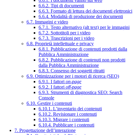
6.6.1. I documenti vanno sul web
6.6.2. Tipi di documenti
6.6.3. Formato di lettura dei documenti elettronici
6.6.4. Modalità di produzione dei documenti
6.7. Immagini e video
6.7.1. Testo alternativo (alt text) per le immagini
6.7.2. Sottotitoli per i video
6.7.3. Trascrizioni per i video
6.8. Proprietà intellettuale e privacy
6.8.1. Pubblicazione di contenuti prodotti dalla
Pubblica Amministrazione
6.8.2. Pubblicazione di contenuti non prodotti
dalla Pubblica Amministrazione
6.8.3. Consenso dei soggetti ritratti
6.9. Ottimizzazione per i motori di ricerca (SEO)
6.9.1. I fattori
on-page
6.9.2. I fattori
off-page
6.9.3. Strumenti di diagnostica SEO: Search
Console
6.10. Gestire i contenuti
6.10.1. L’inventario dei contenuti
6.10.2. Revisionare i contenuti
6.10.3. Migrare i contenuti
6.10.4. Pubblicare i contenuti
7. Progettazione dell’interazione