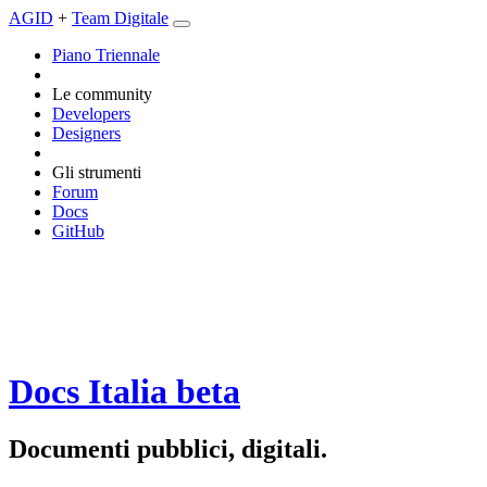
AGID
+
Team Digitale
Piano Triennale
Le community
Developers
Designers
Gli strumenti
Forum
Docs
GitHub
Docs Italia
beta
Documenti pubblici, digitali.