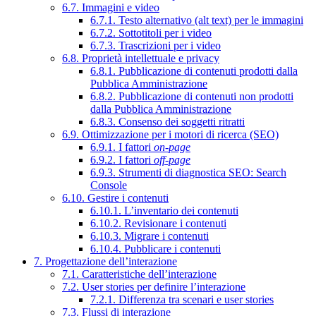
6.7. Immagini e video
6.7.1. Testo alternativo (alt text) per le immagini
6.7.2. Sottotitoli per i video
6.7.3. Trascrizioni per i video
6.8. Proprietà intellettuale e privacy
6.8.1. Pubblicazione di contenuti prodotti dalla
Pubblica Amministrazione
6.8.2. Pubblicazione di contenuti non prodotti
dalla Pubblica Amministrazione
6.8.3. Consenso dei soggetti ritratti
6.9. Ottimizzazione per i motori di ricerca (SEO)
6.9.1. I fattori
on-page
6.9.2. I fattori
off-page
6.9.3. Strumenti di diagnostica SEO: Search
Console
6.10. Gestire i contenuti
6.10.1. L’inventario dei contenuti
6.10.2. Revisionare i contenuti
6.10.3. Migrare i contenuti
6.10.4. Pubblicare i contenuti
7. Progettazione dell’interazione
7.1. Caratteristiche dell’interazione
7.2. User stories per definire l’interazione
7.2.1. Differenza tra scenari e user stories
7.3. Flussi di interazione