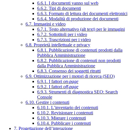
6.6.1. I documenti vanno sul web
6.6.2. Tipi di documenti
6.6.3. Formato di lettura dei documenti elettronici
6.6.4. Modalità di produzione dei documenti
6.7. Immagini e video
6.7.1. Testo alternativo (alt text) per le immagini
6.7.2. Sottotitoli per i video
6.7.3. Trascrizioni per i video
6.8. Proprietà intellettuale e privacy
6.8.1. Pubblicazione di contenuti prodotti dalla
Pubblica Amministrazione
6.8.2. Pubblicazione di contenuti non prodotti
dalla Pubblica Amministrazione
6.8.3. Consenso dei soggetti ritratti
6.9. Ottimizzazione per i motori di ricerca (SEO)
6.9.1. I fattori
on-page
6.9.2. I fattori
off-page
6.9.3. Strumenti di diagnostica SEO: Search
Console
6.10. Gestire i contenuti
6.10.1. L’inventario dei contenuti
6.10.2. Revisionare i contenuti
6.10.3. Migrare i contenuti
6.10.4. Pubblicare i contenuti
7. Progettazione dell’interazione