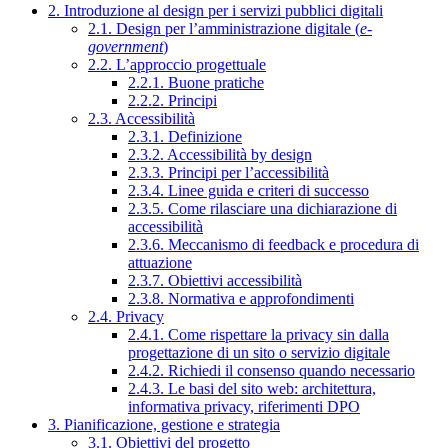
2. Introduzione al design per i servizi pubblici digitali
2.1. Design per l’amministrazione digitale (
e-
government
)
2.2. L’approccio progettuale
2.2.1. Buone pratiche
2.2.2. Principi
2.3. Accessibilità
2.3.1. Definizione
2.3.2. Accessibilità by design
2.3.3. Principi per l’accessibilità
2.3.4. Linee guida e criteri di successo
2.3.5. Come rilasciare una dichiarazione di
accessibilità
2.3.6. Meccanismo di feedback e procedura di
attuazione
2.3.7. Obiettivi accessibilità
2.3.8. Normativa e approfondimenti
2.4. Privacy
2.4.1. Come rispettare la privacy sin dalla
progettazione di un sito o servizio digitale
2.4.2. Richiedi il consenso quando necessario
2.4.3. Le basi del sito web: architettura,
informativa privacy, riferimenti DPO
3. Pianificazione, gestione e strategia
3.1. Obiettivi del progetto