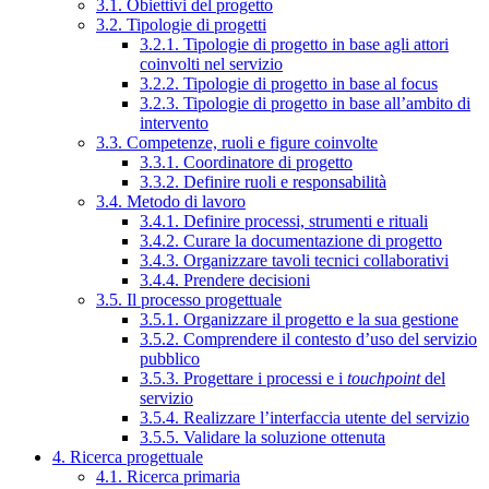
3.1. Obiettivi del progetto
3.2. Tipologie di progetti
3.2.1. Tipologie di progetto in base agli attori
coinvolti nel servizio
3.2.2. Tipologie di progetto in base al focus
3.2.3. Tipologie di progetto in base all’ambito di
intervento
3.3. Competenze, ruoli e figure coinvolte
3.3.1. Coordinatore di progetto
3.3.2. Definire ruoli e responsabilità
3.4. Metodo di lavoro
3.4.1. Definire processi, strumenti e rituali
3.4.2. Curare la documentazione di progetto
3.4.3. Organizzare tavoli tecnici collaborativi
3.4.4. Prendere decisioni
3.5. Il processo progettuale
3.5.1. Organizzare il progetto e la sua gestione
3.5.2. Comprendere il contesto d’uso del servizio
pubblico
3.5.3. Progettare i processi e i
touchpoint
del
servizio
3.5.4. Realizzare l’interfaccia utente del servizio
3.5.5. Validare la soluzione ottenuta
4. Ricerca progettuale
4.1. Ricerca primaria