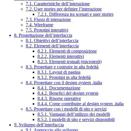
7.1. Caratteristiche dell’interazione
7.2. User stories per definire l’interazione
7.2.1. Differenza tra scenari e user stories
7.3. Flussi di interazione
7.4. Wireframe
7.5. Prototipi interattivi
8. Progettazione dell’interfaccia
8.1. Obiettivi dell’interfaccia
8.2. Elementi dell’interfaccia
8.2.1. Elementi di composizione
8.2.2. Elementi interattivi
8.2.3. Elementi testuali (microtesti)
8.3. Progettare e costruire in alta fedeltà
8.3.1. Layout di pagina
8.3.2. Prototipi in alta fedeltà
8.4. Progettare con il design system .italia
8.4.1. Documentazione
8.4.2. Benefici del design system
8.4.3. Risorse operative
8.4.4. Come contribuire al design system .italia
8.5. Progettare con i modelli di sito e servizi
8.5.1. Vantaggi dell’utilizzo dei modelli
8.5.2. I modelli di sito e servizi disponibili
9. Sviluppo dell’interfaccia
9.1. Approccio allo sviluppo