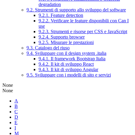
degradation
9.2. Strumenti di supporto allo sviluppo del software
9.2.1. Feature detection
9.2.2. Verificare le feature disponibili con Can I
use
9.2.3. Strumenti e risorse per CSS e JavaScript
9.2.4. Supporto browser
9.2.5. Misurare le prestazioni
9.3. Catalogo del riuso
9.4. Sviluppare con il design system .italia
9.4.1. Il framework Bootstrap Italia
9.4.2. Il kit di sviluppo React
9.4.3. Il kit di sviluppo Angular
9.5. Sviluppare con i modelli di sito e servizi
None
None
A
B
C
D
E
I
M