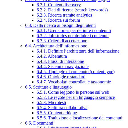
6.2.1. Content discovery
6.2.2. Dati di ricerca (search keywords)
6.2.3. Ricerca tramite analytics
6.2.4. Ricerca sui forum
6.3. Dalla ricerca ai bisogni degli utenti
6.3.1. User stories per definire i contenuti
6.3.2. Job stories per definire i contenuti
6.3.3. Criteri di accettazione
6.4. Architettura dell’informazione
6.4.1. Definire l’architettura dell’informazione
6.4.2. Alberatura
6.4.3. Flussi di interazione
6.4.4. Sistemi di navigazione
6.4.5. Tipologie di contenuto (content type)
6.4.6. Ontologie e standard
6.4.7. Vocabolari controllati e tassonomie
6.5. Scrittura e linguaggio
6.5.1. Come leggono le persone sul web
6.5.2. Le regole per un linguaggio semplice
6.5.3. Microtesti
6.5.4. Scrittura collaborativa
6.5.5. Content critique
6.5.6. Traduzione e localizzazione dei contenuti
6.6. Documenti