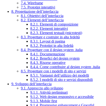
7.4. Wireframe
7.5. Prototipi interattivi
8. Progettazione dell’interfaccia
8.1. Obiettivi dell’interfaccia
8.2. Elementi dell’interfaccia
8.2.1. Elementi di composizione
8.2.2. Elementi interattivi
8.2.3. Elementi testuali (microtesti)
8.3. Progettare e costruire in alta fedeltà
8.3.1. Layout di pagina
8.3.2. Prototipi in alta fedeltà
8.4. Progettare con il design system .italia
8.4.1. Documentazione
8.4.2. Benefici del design system
8.4.3. Risorse operative
8.4.4. Come contribuire al design system .italia
8.5. Progettare con i modelli di sito e servizi
8.5.1. Vantaggi dell’utilizzo dei modelli
8.5.2. I modelli di sito e servizi disponibili
9. Sviluppo dell’interfaccia
9.1. Approccio allo sviluppo
9.1.1. Attività preliminari
9.1.2. Web design responsivo e accessibile
9.1.3. Mobile first
9.1.4. Progressive enhancement e Graceful