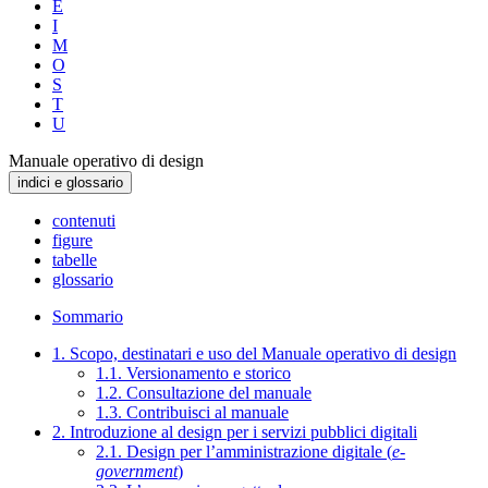
E
I
M
O
S
T
U
Manuale operativo di design
indici e glossario
contenuti
figure
tabelle
glossario
Sommario
1. Scopo, destinatari e uso del Manuale operativo di design
1.1. Versionamento e storico
1.2. Consultazione del manuale
1.3. Contribuisci al manuale
2. Introduzione al design per i servizi pubblici digitali
2.1. Design per l’amministrazione digitale (
e-
government
)