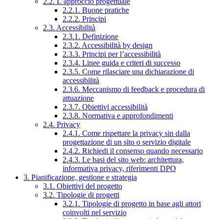
2.2. L’approccio progettuale
2.2.1. Buone pratiche
2.2.2. Principi
2.3. Accessibilità
2.3.1. Definizione
2.3.2. Accessibilità by design
2.3.3. Principi per l’accessibilità
2.3.4. Linee guida e criteri di successo
2.3.5. Come rilasciare una dichiarazione di
accessibilità
2.3.6. Meccanismo di feedback e procedura di
attuazione
2.3.7. Obiettivi accessibilità
2.3.8. Normativa e approfondimenti
2.4. Privacy
2.4.1. Come rispettare la privacy sin dalla
progettazione di un sito o servizio digitale
2.4.2. Richiedi il consenso quando necessario
2.4.3. Le basi del sito web: architettura,
informativa privacy, riferimenti DPO
3. Pianificazione, gestione e strategia
3.1. Obiettivi del progetto
3.2. Tipologie di progetti
3.2.1. Tipologie di progetto in base agli attori
coinvolti nel servizio