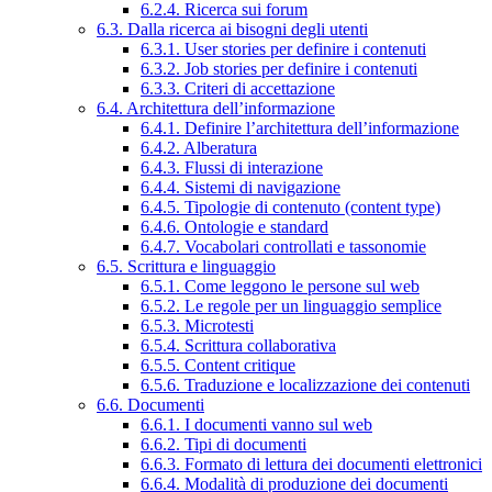
6.2.4. Ricerca sui forum
6.3. Dalla ricerca ai bisogni degli utenti
6.3.1. User stories per definire i contenuti
6.3.2. Job stories per definire i contenuti
6.3.3. Criteri di accettazione
6.4. Architettura dell’informazione
6.4.1. Definire l’architettura dell’informazione
6.4.2. Alberatura
6.4.3. Flussi di interazione
6.4.4. Sistemi di navigazione
6.4.5. Tipologie di contenuto (content type)
6.4.6. Ontologie e standard
6.4.7. Vocabolari controllati e tassonomie
6.5. Scrittura e linguaggio
6.5.1. Come leggono le persone sul web
6.5.2. Le regole per un linguaggio semplice
6.5.3. Microtesti
6.5.4. Scrittura collaborativa
6.5.5. Content critique
6.5.6. Traduzione e localizzazione dei contenuti
6.6. Documenti
6.6.1. I documenti vanno sul web
6.6.2. Tipi di documenti
6.6.3. Formato di lettura dei documenti elettronici
6.6.4. Modalità di produzione dei documenti