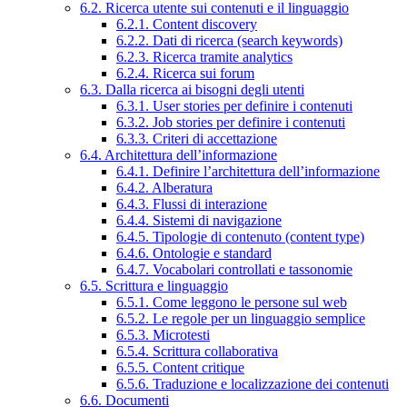
6.2. Ricerca utente sui contenuti e il linguaggio
6.2.1. Content discovery
6.2.2. Dati di ricerca (search keywords)
6.2.3. Ricerca tramite analytics
6.2.4. Ricerca sui forum
6.3. Dalla ricerca ai bisogni degli utenti
6.3.1. User stories per definire i contenuti
6.3.2. Job stories per definire i contenuti
6.3.3. Criteri di accettazione
6.4. Architettura dell’informazione
6.4.1. Definire l’architettura dell’informazione
6.4.2. Alberatura
6.4.3. Flussi di interazione
6.4.4. Sistemi di navigazione
6.4.5. Tipologie di contenuto (content type)
6.4.6. Ontologie e standard
6.4.7. Vocabolari controllati e tassonomie
6.5. Scrittura e linguaggio
6.5.1. Come leggono le persone sul web
6.5.2. Le regole per un linguaggio semplice
6.5.3. Microtesti
6.5.4. Scrittura collaborativa
6.5.5. Content critique
6.5.6. Traduzione e localizzazione dei contenuti
6.6. Documenti