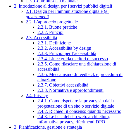
1.3. Contribuisci al manuale
2. Introduzione al design per i servizi pubblici digitali
2.1. Design per l’amministrazione digitale (
e-
government
)
2.2. L’approccio progettuale
2.2.1. Buone pratiche
2.2.2. Principi
2.3. Accessibilità
2.3.1. Definizione
2.3.2. Accessibilità by design
2.3.3. Principi per l’accessibilità
2.3.4. Linee guida e criteri di successo
2.3.5. Come rilasciare una dichiarazione di
accessibilità
2.3.6. Meccanismo di feedback e procedura di
attuazione
2.3.7. Obiettivi accessibilità
2.3.8. Normativa e approfondimenti
2.4. Privacy
2.4.1. Come rispettare la privacy sin dalla
progettazione di un sito o servizio digitale
2.4.2. Richiedi il consenso quando necessario
2.4.3. Le basi del sito web: architettura,
informativa privacy, riferimenti DPO
3. Pianificazione, gestione e strategia