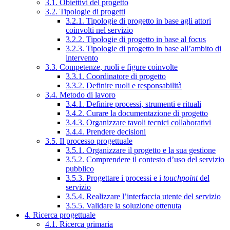
3.1. Obiettivi del progetto
3.2. Tipologie di progetti
3.2.1. Tipologie di progetto in base agli attori
coinvolti nel servizio
3.2.2. Tipologie di progetto in base al focus
3.2.3. Tipologie di progetto in base all’ambito di
intervento
3.3. Competenze, ruoli e figure coinvolte
3.3.1. Coordinatore di progetto
3.3.2. Definire ruoli e responsabilità
3.4. Metodo di lavoro
3.4.1. Definire processi, strumenti e rituali
3.4.2. Curare la documentazione di progetto
3.4.3. Organizzare tavoli tecnici collaborativi
3.4.4. Prendere decisioni
3.5. Il processo progettuale
3.5.1. Organizzare il progetto e la sua gestione
3.5.2. Comprendere il contesto d’uso del servizio
pubblico
3.5.3. Progettare i processi e i
touchpoint
del
servizio
3.5.4. Realizzare l’interfaccia utente del servizio
3.5.5. Validare la soluzione ottenuta
4. Ricerca progettuale
4.1. Ricerca primaria