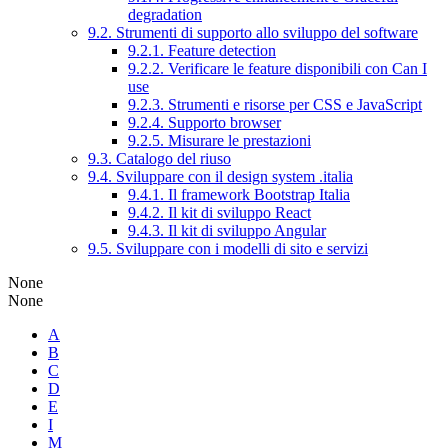
degradation
9.2. Strumenti di supporto allo sviluppo del software
9.2.1. Feature detection
9.2.2. Verificare le feature disponibili con Can I
use
9.2.3. Strumenti e risorse per CSS e JavaScript
9.2.4. Supporto browser
9.2.5. Misurare le prestazioni
9.3. Catalogo del riuso
9.4. Sviluppare con il design system .italia
9.4.1. Il framework Bootstrap Italia
9.4.2. Il kit di sviluppo React
9.4.3. Il kit di sviluppo Angular
9.5. Sviluppare con i modelli di sito e servizi
None
None
A
B
C
D
E
I
M