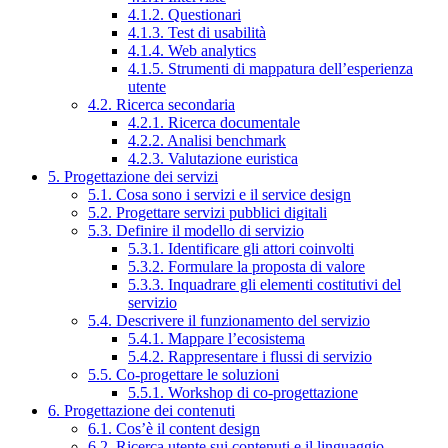
4.1.2. Questionari
4.1.3. Test di usabilità
4.1.4. Web analytics
4.1.5. Strumenti di mappatura dell’esperienza
utente
4.2. Ricerca secondaria
4.2.1. Ricerca documentale
4.2.2. Analisi benchmark
4.2.3. Valutazione euristica
5. Progettazione dei servizi
5.1. Cosa sono i servizi e il service design
5.2. Progettare servizi pubblici digitali
5.3. Definire il modello di servizio
5.3.1. Identificare gli attori coinvolti
5.3.2. Formulare la proposta di valore
5.3.3. Inquadrare gli elementi costitutivi del
servizio
5.4. Descrivere il funzionamento del servizio
5.4.1. Mappare l’ecosistema
5.4.2. Rappresentare i flussi di servizio
5.5. Co-progettare le soluzioni
5.5.1. Workshop di co-progettazione
6. Progettazione dei contenuti
6.1. Cos’è il content design
6.2. Ricerca utente sui contenuti e il linguaggio