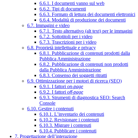
6.6.1. I documenti vanno sul web
6.6.2. Tipi di documenti
6.6.3. Formato di lettura dei documenti elettronici
6.6.4. Modalità di produzione dei documenti
6.7. Immagini e video
6.7.1. Testo alternativo (alt text) per le immagini
6.7.2. Sottotitoli per i video
6.7.3. Trascrizioni per i video
6.8. Proprietà intellettuale e privacy
6.8.1. Pubblicazione di contenuti prodotti dalla
Pubblica Amministrazione
6.8.2. Pubblicazione di contenuti non prodotti
dalla Pubblica Amministrazione
6.8.3. Consenso dei soggetti ritratti
6.9. Ottimizzazione per i motori di ricerca (SEO)
6.9.1. I fattori
on-page
6.9.2. I fattori
off-page
6.9.3. Strumenti di diagnostica SEO: Search
Console
6.10. Gestire i contenuti
6.10.1. L’inventario dei contenuti
6.10.2. Revisionare i contenuti
6.10.3. Migrare i contenuti
6.10.4. Pubblicare i contenuti
7. Progettazione dell’interazione