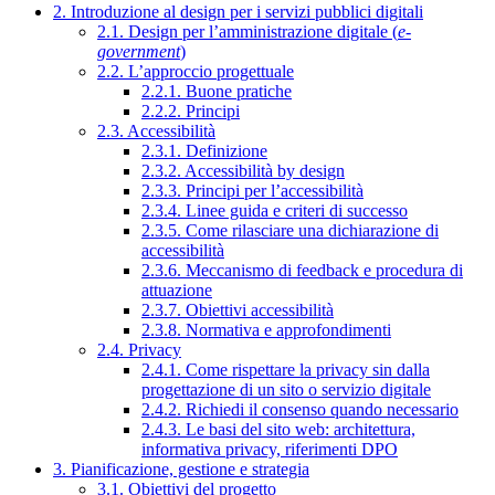
2. Introduzione al design per i servizi pubblici digitali
2.1. Design per l’amministrazione digitale (
e-
government
)
2.2. L’approccio progettuale
2.2.1. Buone pratiche
2.2.2. Principi
2.3. Accessibilità
2.3.1. Definizione
2.3.2. Accessibilità by design
2.3.3. Principi per l’accessibilità
2.3.4. Linee guida e criteri di successo
2.3.5. Come rilasciare una dichiarazione di
accessibilità
2.3.6. Meccanismo di feedback e procedura di
attuazione
2.3.7. Obiettivi accessibilità
2.3.8. Normativa e approfondimenti
2.4. Privacy
2.4.1. Come rispettare la privacy sin dalla
progettazione di un sito o servizio digitale
2.4.2. Richiedi il consenso quando necessario
2.4.3. Le basi del sito web: architettura,
informativa privacy, riferimenti DPO
3. Pianificazione, gestione e strategia
3.1. Obiettivi del progetto