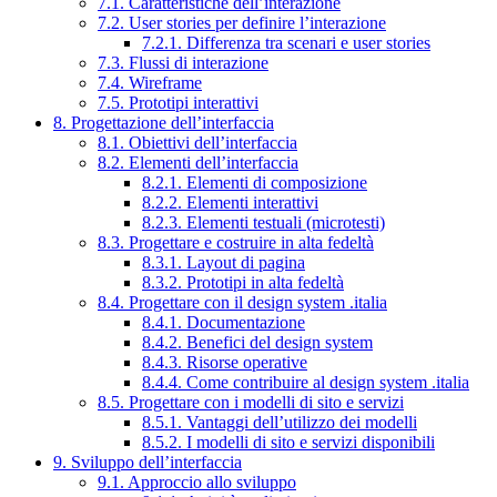
7.1. Caratteristiche dell’interazione
7.2. User stories per definire l’interazione
7.2.1. Differenza tra scenari e user stories
7.3. Flussi di interazione
7.4. Wireframe
7.5. Prototipi interattivi
8. Progettazione dell’interfaccia
8.1. Obiettivi dell’interfaccia
8.2. Elementi dell’interfaccia
8.2.1. Elementi di composizione
8.2.2. Elementi interattivi
8.2.3. Elementi testuali (microtesti)
8.3. Progettare e costruire in alta fedeltà
8.3.1. Layout di pagina
8.3.2. Prototipi in alta fedeltà
8.4. Progettare con il design system .italia
8.4.1. Documentazione
8.4.2. Benefici del design system
8.4.3. Risorse operative
8.4.4. Come contribuire al design system .italia
8.5. Progettare con i modelli di sito e servizi
8.5.1. Vantaggi dell’utilizzo dei modelli
8.5.2. I modelli di sito e servizi disponibili
9. Sviluppo dell’interfaccia
9.1. Approccio allo sviluppo