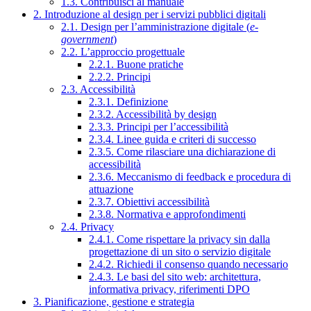
1.3. Contribuisci al manuale
2. Introduzione al design per i servizi pubblici digitali
2.1. Design per l’amministrazione digitale (
e-
government
)
2.2. L’approccio progettuale
2.2.1. Buone pratiche
2.2.2. Principi
2.3. Accessibilità
2.3.1. Definizione
2.3.2. Accessibilità by design
2.3.3. Principi per l’accessibilità
2.3.4. Linee guida e criteri di successo
2.3.5. Come rilasciare una dichiarazione di
accessibilità
2.3.6. Meccanismo di feedback e procedura di
attuazione
2.3.7. Obiettivi accessibilità
2.3.8. Normativa e approfondimenti
2.4. Privacy
2.4.1. Come rispettare la privacy sin dalla
progettazione di un sito o servizio digitale
2.4.2. Richiedi il consenso quando necessario
2.4.3. Le basi del sito web: architettura,
informativa privacy, riferimenti DPO
3. Pianificazione, gestione e strategia