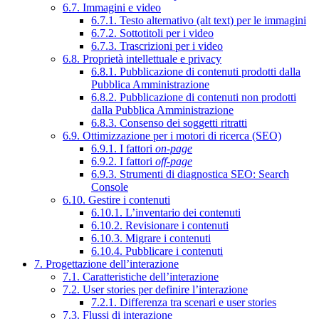
6.7. Immagini e video
6.7.1. Testo alternativo (alt text) per le immagini
6.7.2. Sottotitoli per i video
6.7.3. Trascrizioni per i video
6.8. Proprietà intellettuale e privacy
6.8.1. Pubblicazione di contenuti prodotti dalla
Pubblica Amministrazione
6.8.2. Pubblicazione di contenuti non prodotti
dalla Pubblica Amministrazione
6.8.3. Consenso dei soggetti ritratti
6.9. Ottimizzazione per i motori di ricerca (SEO)
6.9.1. I fattori
on-page
6.9.2. I fattori
off-page
6.9.3. Strumenti di diagnostica SEO: Search
Console
6.10. Gestire i contenuti
6.10.1. L’inventario dei contenuti
6.10.2. Revisionare i contenuti
6.10.3. Migrare i contenuti
6.10.4. Pubblicare i contenuti
7. Progettazione dell’interazione
7.1. Caratteristiche dell’interazione
7.2. User stories per definire l’interazione
7.2.1. Differenza tra scenari e user stories
7.3. Flussi di interazione