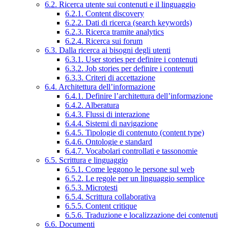
6.2. Ricerca utente sui contenuti e il linguaggio
6.2.1. Content discovery
6.2.2. Dati di ricerca (search keywords)
6.2.3. Ricerca tramite analytics
6.2.4. Ricerca sui forum
6.3. Dalla ricerca ai bisogni degli utenti
6.3.1. User stories per definire i contenuti
6.3.2. Job stories per definire i contenuti
6.3.3. Criteri di accettazione
6.4. Architettura dell’informazione
6.4.1. Definire l’architettura dell’informazione
6.4.2. Alberatura
6.4.3. Flussi di interazione
6.4.4. Sistemi di navigazione
6.4.5. Tipologie di contenuto (content type)
6.4.6. Ontologie e standard
6.4.7. Vocabolari controllati e tassonomie
6.5. Scrittura e linguaggio
6.5.1. Come leggono le persone sul web
6.5.2. Le regole per un linguaggio semplice
6.5.3. Microtesti
6.5.4. Scrittura collaborativa
6.5.5. Content critique
6.5.6. Traduzione e localizzazione dei contenuti
6.6. Documenti