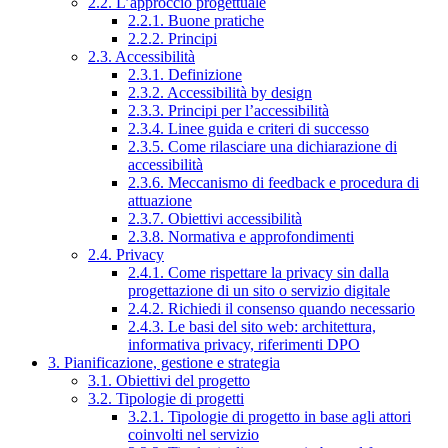
2.2. L’approccio progettuale
2.2.1. Buone pratiche
2.2.2. Principi
2.3. Accessibilità
2.3.1. Definizione
2.3.2. Accessibilità by design
2.3.3. Principi per l’accessibilità
2.3.4. Linee guida e criteri di successo
2.3.5. Come rilasciare una dichiarazione di
accessibilità
2.3.6. Meccanismo di feedback e procedura di
attuazione
2.3.7. Obiettivi accessibilità
2.3.8. Normativa e approfondimenti
2.4. Privacy
2.4.1. Come rispettare la privacy sin dalla
progettazione di un sito o servizio digitale
2.4.2. Richiedi il consenso quando necessario
2.4.3. Le basi del sito web: architettura,
informativa privacy, riferimenti DPO
3. Pianificazione, gestione e strategia
3.1. Obiettivi del progetto
3.2. Tipologie di progetti
3.2.1. Tipologie di progetto in base agli attori
coinvolti nel servizio