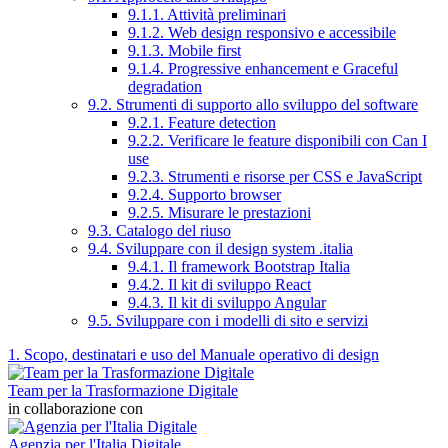
9.1.1. Attività preliminari
9.1.2. Web design responsivo e accessibile
9.1.3. Mobile first
9.1.4. Progressive enhancement e Graceful
degradation
9.2. Strumenti di supporto allo sviluppo del software
9.2.1. Feature detection
9.2.2. Verificare le feature disponibili con Can I
use
9.2.3. Strumenti e risorse per CSS e JavaScript
9.2.4. Supporto browser
9.2.5. Misurare le prestazioni
9.3. Catalogo del riuso
9.4. Sviluppare con il design system .italia
9.4.1. Il framework Bootstrap Italia
9.4.2. Il kit di sviluppo React
9.4.3. Il kit di sviluppo Angular
9.5. Sviluppare con i modelli di sito e servizi
1. Scopo, destinatari e uso del Manuale operativo di design
Team per la Trasformazione Digitale
in collaborazione con
Agenzia per l'Italia Digitale