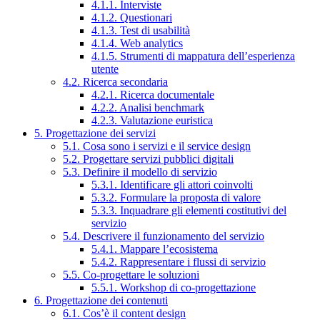
4.1.1. Interviste
4.1.2. Questionari
4.1.3. Test di usabilità
4.1.4. Web analytics
4.1.5. Strumenti di mappatura dell’esperienza
utente
4.2. Ricerca secondaria
4.2.1. Ricerca documentale
4.2.2. Analisi benchmark
4.2.3. Valutazione euristica
5. Progettazione dei servizi
5.1. Cosa sono i servizi e il service design
5.2. Progettare servizi pubblici digitali
5.3. Definire il modello di servizio
5.3.1. Identificare gli attori coinvolti
5.3.2. Formulare la proposta di valore
5.3.3. Inquadrare gli elementi costitutivi del
servizio
5.4. Descrivere il funzionamento del servizio
5.4.1. Mappare l’ecosistema
5.4.2. Rappresentare i flussi di servizio
5.5. Co-progettare le soluzioni
5.5.1. Workshop di co-progettazione
6. Progettazione dei contenuti
6.1. Cos’è il content design