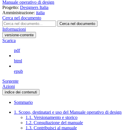
Manuale operativo di design
Progetto:
Designers Italia
Amministrazione:
italia
Cerca nel documento
Cerca nel documento
Informazioni
versione-corrente
Scarica
pdf
html
epub
Sorgente
Azioni
indice dei contenuti
Sommario
1. Scopo, destinatari e uso del Manuale operativo di design
1.1. Versionamento e storico
1.2. Consultazione del manuale
1.3. Contribuisci al manuale