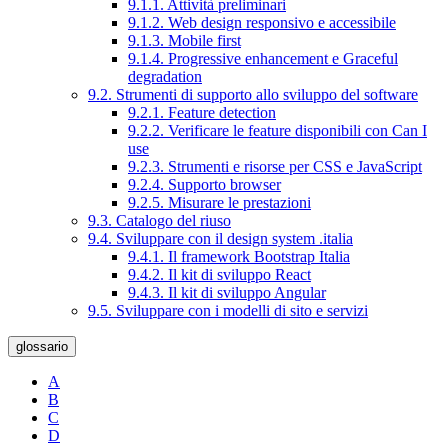
9.1.1. Attività preliminari
9.1.2. Web design responsivo e accessibile
9.1.3. Mobile first
9.1.4. Progressive enhancement e Graceful
degradation
9.2. Strumenti di supporto allo sviluppo del software
9.2.1. Feature detection
9.2.2. Verificare le feature disponibili con Can I
use
9.2.3. Strumenti e risorse per CSS e JavaScript
9.2.4. Supporto browser
9.2.5. Misurare le prestazioni
9.3. Catalogo del riuso
9.4. Sviluppare con il design system .italia
9.4.1. Il framework Bootstrap Italia
9.4.2. Il kit di sviluppo React
9.4.3. Il kit di sviluppo Angular
9.5. Sviluppare con i modelli di sito e servizi
glossario
A
B
C
D