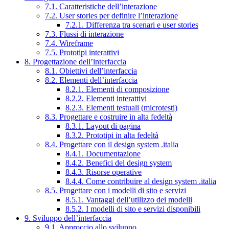
7.1. Caratteristiche dell’interazione
7.2. User stories per definire l’interazione
7.2.1. Differenza tra scenari e user stories
7.3. Flussi di interazione
7.4. Wireframe
7.5. Prototipi interattivi
8. Progettazione dell’interfaccia
8.1. Obiettivi dell’interfaccia
8.2. Elementi dell’interfaccia
8.2.1. Elementi di composizione
8.2.2. Elementi interattivi
8.2.3. Elementi testuali (microtesti)
8.3. Progettare e costruire in alta fedeltà
8.3.1. Layout di pagina
8.3.2. Prototipi in alta fedeltà
8.4. Progettare con il design system .italia
8.4.1. Documentazione
8.4.2. Benefici del design system
8.4.3. Risorse operative
8.4.4. Come contribuire al design system .italia
8.5. Progettare con i modelli di sito e servizi
8.5.1. Vantaggi dell’utilizzo dei modelli
8.5.2. I modelli di sito e servizi disponibili
9. Sviluppo dell’interfaccia
9.1. Approccio allo sviluppo