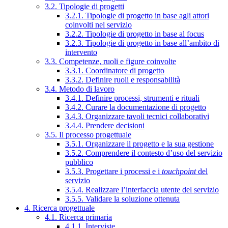
3.2. Tipologie di progetti
3.2.1. Tipologie di progetto in base agli attori
coinvolti nel servizio
3.2.2. Tipologie di progetto in base al focus
3.2.3. Tipologie di progetto in base all’ambito di
intervento
3.3. Competenze, ruoli e figure coinvolte
3.3.1. Coordinatore di progetto
3.3.2. Definire ruoli e responsabilità
3.4. Metodo di lavoro
3.4.1. Definire processi, strumenti e rituali
3.4.2. Curare la documentazione di progetto
3.4.3. Organizzare tavoli tecnici collaborativi
3.4.4. Prendere decisioni
3.5. Il processo progettuale
3.5.1. Organizzare il progetto e la sua gestione
3.5.2. Comprendere il contesto d’uso del servizio
pubblico
3.5.3. Progettare i processi e i
touchpoint
del
servizio
3.5.4. Realizzare l’interfaccia utente del servizio
3.5.5. Validare la soluzione ottenuta
4. Ricerca progettuale
4.1. Ricerca primaria
4.1.1. Interviste