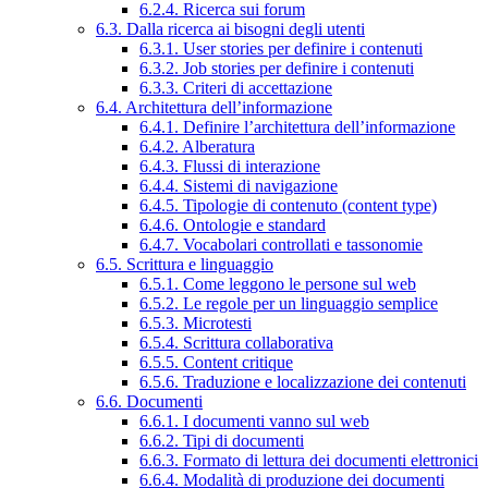
6.2.4. Ricerca sui forum
6.3. Dalla ricerca ai bisogni degli utenti
6.3.1. User stories per definire i contenuti
6.3.2. Job stories per definire i contenuti
6.3.3. Criteri di accettazione
6.4. Architettura dell’informazione
6.4.1. Definire l’architettura dell’informazione
6.4.2. Alberatura
6.4.3. Flussi di interazione
6.4.4. Sistemi di navigazione
6.4.5. Tipologie di contenuto (content type)
6.4.6. Ontologie e standard
6.4.7. Vocabolari controllati e tassonomie
6.5. Scrittura e linguaggio
6.5.1. Come leggono le persone sul web
6.5.2. Le regole per un linguaggio semplice
6.5.3. Microtesti
6.5.4. Scrittura collaborativa
6.5.5. Content critique
6.5.6. Traduzione e localizzazione dei contenuti
6.6. Documenti
6.6.1. I documenti vanno sul web
6.6.2. Tipi di documenti
6.6.3. Formato di lettura dei documenti elettronici
6.6.4. Modalità di produzione dei documenti