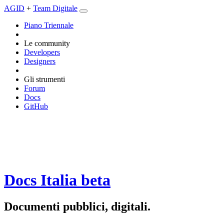
AGID
+
Team Digitale
Piano Triennale
Le community
Developers
Designers
Gli strumenti
Forum
Docs
GitHub
Docs Italia
beta
Documenti pubblici, digitali.