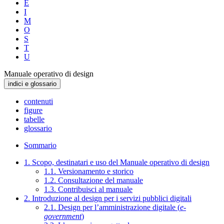
E
I
M
O
S
T
U
Manuale operativo di design
indici e glossario
contenuti
figure
tabelle
glossario
Sommario
1. Scopo, destinatari e uso del Manuale operativo di design
1.1. Versionamento e storico
1.2. Consultazione del manuale
1.3. Contribuisci al manuale
2. Introduzione al design per i servizi pubblici digitali
2.1. Design per l’amministrazione digitale (
e-
government
)