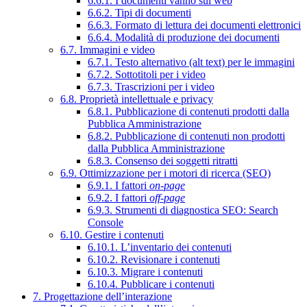
6.6.1. I documenti vanno sul web
6.6.2. Tipi di documenti
6.6.3. Formato di lettura dei documenti elettronici
6.6.4. Modalità di produzione dei documenti
6.7. Immagini e video
6.7.1. Testo alternativo (alt text) per le immagini
6.7.2. Sottotitoli per i video
6.7.3. Trascrizioni per i video
6.8. Proprietà intellettuale e privacy
6.8.1. Pubblicazione di contenuti prodotti dalla
Pubblica Amministrazione
6.8.2. Pubblicazione di contenuti non prodotti
dalla Pubblica Amministrazione
6.8.3. Consenso dei soggetti ritratti
6.9. Ottimizzazione per i motori di ricerca (SEO)
6.9.1. I fattori
on-page
6.9.2. I fattori
off-page
6.9.3. Strumenti di diagnostica SEO: Search
Console
6.10. Gestire i contenuti
6.10.1. L’inventario dei contenuti
6.10.2. Revisionare i contenuti
6.10.3. Migrare i contenuti
6.10.4. Pubblicare i contenuti
7. Progettazione dell’interazione