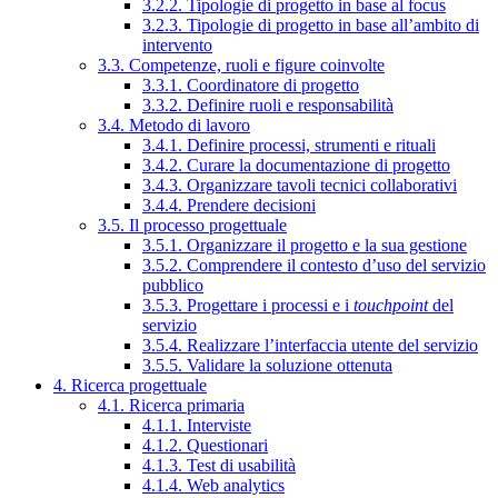
3.2.2. Tipologie di progetto in base al focus
3.2.3. Tipologie di progetto in base all’ambito di
intervento
3.3. Competenze, ruoli e figure coinvolte
3.3.1. Coordinatore di progetto
3.3.2. Definire ruoli e responsabilità
3.4. Metodo di lavoro
3.4.1. Definire processi, strumenti e rituali
3.4.2. Curare la documentazione di progetto
3.4.3. Organizzare tavoli tecnici collaborativi
3.4.4. Prendere decisioni
3.5. Il processo progettuale
3.5.1. Organizzare il progetto e la sua gestione
3.5.2. Comprendere il contesto d’uso del servizio
pubblico
3.5.3. Progettare i processi e i
touchpoint
del
servizio
3.5.4. Realizzare l’interfaccia utente del servizio
3.5.5. Validare la soluzione ottenuta
4. Ricerca progettuale
4.1. Ricerca primaria
4.1.1. Interviste
4.1.2. Questionari
4.1.3. Test di usabilità
4.1.4. Web analytics