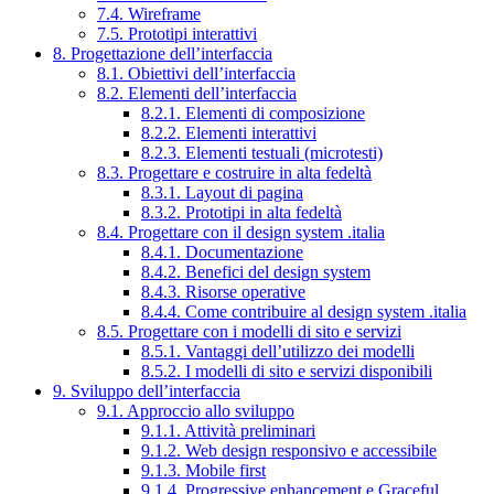
7.4. Wireframe
7.5. Prototipi interattivi
8. Progettazione dell’interfaccia
8.1. Obiettivi dell’interfaccia
8.2. Elementi dell’interfaccia
8.2.1. Elementi di composizione
8.2.2. Elementi interattivi
8.2.3. Elementi testuali (microtesti)
8.3. Progettare e costruire in alta fedeltà
8.3.1. Layout di pagina
8.3.2. Prototipi in alta fedeltà
8.4. Progettare con il design system .italia
8.4.1. Documentazione
8.4.2. Benefici del design system
8.4.3. Risorse operative
8.4.4. Come contribuire al design system .italia
8.5. Progettare con i modelli di sito e servizi
8.5.1. Vantaggi dell’utilizzo dei modelli
8.5.2. I modelli di sito e servizi disponibili
9. Sviluppo dell’interfaccia
9.1. Approccio allo sviluppo
9.1.1. Attività preliminari
9.1.2. Web design responsivo e accessibile
9.1.3. Mobile first
9.1.4. Progressive enhancement e Graceful