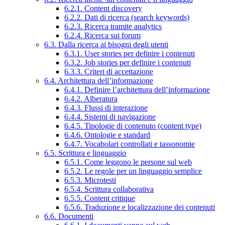
6.2.1. Content discovery
6.2.2. Dati di ricerca (search keywords)
6.2.3. Ricerca tramite analytics
6.2.4. Ricerca sui forum
6.3. Dalla ricerca ai bisogni degli utenti
6.3.1. User stories per definire i contenuti
6.3.2. Job stories per definire i contenuti
6.3.3. Criteri di accettazione
6.4. Architettura dell’informazione
6.4.1. Definire l’architettura dell’informazione
6.4.2. Alberatura
6.4.3. Flussi di interazione
6.4.4. Sistemi di navigazione
6.4.5. Tipologie di contenuto (content type)
6.4.6. Ontologie e standard
6.4.7. Vocabolari controllati e tassonomie
6.5. Scrittura e linguaggio
6.5.1. Come leggono le persone sul web
6.5.2. Le regole per un linguaggio semplice
6.5.3. Microtesti
6.5.4. Scrittura collaborativa
6.5.5. Content critique
6.5.6. Traduzione e localizzazione dei contenuti
6.6. Documenti