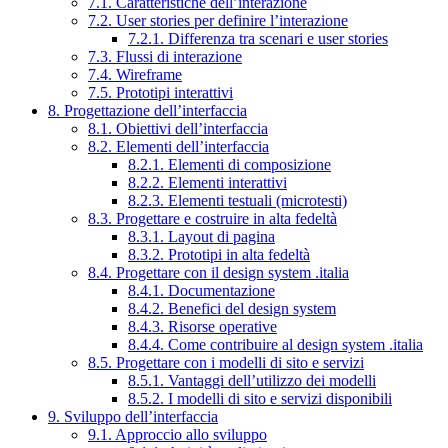
7.1. Caratteristiche dell’interazione
7.2. User stories per definire l’interazione
7.2.1. Differenza tra scenari e user stories
7.3. Flussi di interazione
7.4. Wireframe
7.5. Prototipi interattivi
8. Progettazione dell’interfaccia
8.1. Obiettivi dell’interfaccia
8.2. Elementi dell’interfaccia
8.2.1. Elementi di composizione
8.2.2. Elementi interattivi
8.2.3. Elementi testuali (microtesti)
8.3. Progettare e costruire in alta fedeltà
8.3.1. Layout di pagina
8.3.2. Prototipi in alta fedeltà
8.4. Progettare con il design system .italia
8.4.1. Documentazione
8.4.2. Benefici del design system
8.4.3. Risorse operative
8.4.4. Come contribuire al design system .italia
8.5. Progettare con i modelli di sito e servizi
8.5.1. Vantaggi dell’utilizzo dei modelli
8.5.2. I modelli di sito e servizi disponibili
9. Sviluppo dell’interfaccia
9.1. Approccio allo sviluppo