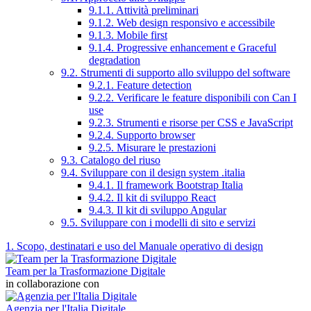
9.1.1. Attività preliminari
9.1.2. Web design responsivo e accessibile
9.1.3. Mobile first
9.1.4. Progressive enhancement e Graceful
degradation
9.2. Strumenti di supporto allo sviluppo del software
9.2.1. Feature detection
9.2.2. Verificare le feature disponibili con Can I
use
9.2.3. Strumenti e risorse per CSS e JavaScript
9.2.4. Supporto browser
9.2.5. Misurare le prestazioni
9.3. Catalogo del riuso
9.4. Sviluppare con il design system .italia
9.4.1. Il framework Bootstrap Italia
9.4.2. Il kit di sviluppo React
9.4.3. Il kit di sviluppo Angular
9.5. Sviluppare con i modelli di sito e servizi
1. Scopo, destinatari e uso del Manuale operativo di design
Team per la Trasformazione Digitale
in collaborazione con
Agenzia per l'Italia Digitale