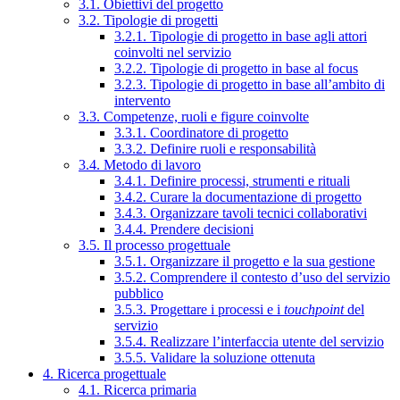
3.1. Obiettivi del progetto
3.2. Tipologie di progetti
3.2.1. Tipologie di progetto in base agli attori
coinvolti nel servizio
3.2.2. Tipologie di progetto in base al focus
3.2.3. Tipologie di progetto in base all’ambito di
intervento
3.3. Competenze, ruoli e figure coinvolte
3.3.1. Coordinatore di progetto
3.3.2. Definire ruoli e responsabilità
3.4. Metodo di lavoro
3.4.1. Definire processi, strumenti e rituali
3.4.2. Curare la documentazione di progetto
3.4.3. Organizzare tavoli tecnici collaborativi
3.4.4. Prendere decisioni
3.5. Il processo progettuale
3.5.1. Organizzare il progetto e la sua gestione
3.5.2. Comprendere il contesto d’uso del servizio
pubblico
3.5.3. Progettare i processi e i
touchpoint
del
servizio
3.5.4. Realizzare l’interfaccia utente del servizio
3.5.5. Validare la soluzione ottenuta
4. Ricerca progettuale
4.1. Ricerca primaria