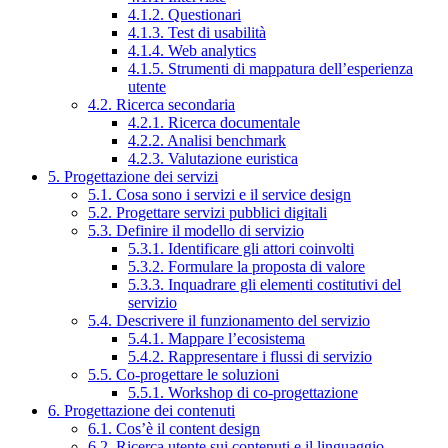
4.1.2. Questionari
4.1.3. Test di usabilità
4.1.4. Web analytics
4.1.5. Strumenti di mappatura dell’esperienza
utente
4.2. Ricerca secondaria
4.2.1. Ricerca documentale
4.2.2. Analisi benchmark
4.2.3. Valutazione euristica
5. Progettazione dei servizi
5.1. Cosa sono i servizi e il service design
5.2. Progettare servizi pubblici digitali
5.3. Definire il modello di servizio
5.3.1. Identificare gli attori coinvolti
5.3.2. Formulare la proposta di valore
5.3.3. Inquadrare gli elementi costitutivi del
servizio
5.4. Descrivere il funzionamento del servizio
5.4.1. Mappare l’ecosistema
5.4.2. Rappresentare i flussi di servizio
5.5. Co-progettare le soluzioni
5.5.1. Workshop di co-progettazione
6. Progettazione dei contenuti
6.1. Cos’è il content design
6.2. Ricerca utente sui contenuti e il linguaggio