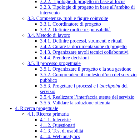
3.2.2. Tipologie di progetto in base al focus
3.2.3. Tipologie di progetto in base all’ambito di
intervento
3.3. Competenze, ruoli e figure coinvolte
3.3.1. Coordinatore di progetto
3.3.2. Definire ruoli e responsabilità
3.4. Metodo di lavoro
3.4.1. Definire processi, strumenti e rituali
3.4.2. Curare la documentazione di progetto
3.4.3. Organizzare tavoli tecnici collaborativi
3.4.4. Prendere decisioni
3.5. Il processo progettuale
3.5.1. Organizzare il progetto e la sua gestione
3.5.2. Comprendere il contesto d’uso del servizio
pubblico
3.5.3. Progettare i processi e i
touchpoint
del
servizio
3.5.4. Realizzare l’interfaccia utente del servizio
3.5.5. Validare la soluzione ottenuta
4. Ricerca progettuale
4.1. Ricerca primaria
4.1.1. Interviste
4.1.2. Questionari
4.1.3. Test di usabilità
4.1.4. Web analytics