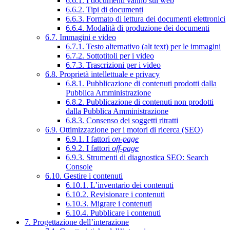
6.6.1. I documenti vanno sul web
6.6.2. Tipi di documenti
6.6.3. Formato di lettura dei documenti elettronici
6.6.4. Modalità di produzione dei documenti
6.7. Immagini e video
6.7.1. Testo alternativo (alt text) per le immagini
6.7.2. Sottotitoli per i video
6.7.3. Trascrizioni per i video
6.8. Proprietà intellettuale e privacy
6.8.1. Pubblicazione di contenuti prodotti dalla
Pubblica Amministrazione
6.8.2. Pubblicazione di contenuti non prodotti
dalla Pubblica Amministrazione
6.8.3. Consenso dei soggetti ritratti
6.9. Ottimizzazione per i motori di ricerca (SEO)
6.9.1. I fattori
on-page
6.9.2. I fattori
off-page
6.9.3. Strumenti di diagnostica SEO: Search
Console
6.10. Gestire i contenuti
6.10.1. L’inventario dei contenuti
6.10.2. Revisionare i contenuti
6.10.3. Migrare i contenuti
6.10.4. Pubblicare i contenuti
7. Progettazione dell’interazione