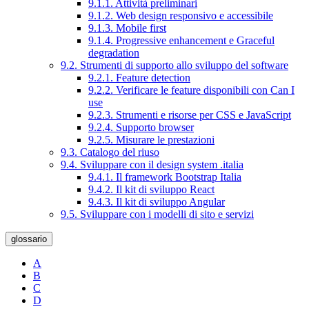
9.1.1. Attività preliminari
9.1.2. Web design responsivo e accessibile
9.1.3. Mobile first
9.1.4. Progressive enhancement e Graceful
degradation
9.2. Strumenti di supporto allo sviluppo del software
9.2.1. Feature detection
9.2.2. Verificare le feature disponibili con Can I
use
9.2.3. Strumenti e risorse per CSS e JavaScript
9.2.4. Supporto browser
9.2.5. Misurare le prestazioni
9.3. Catalogo del riuso
9.4. Sviluppare con il design system .italia
9.4.1. Il framework Bootstrap Italia
9.4.2. Il kit di sviluppo React
9.4.3. Il kit di sviluppo Angular
9.5. Sviluppare con i modelli di sito e servizi
glossario
A
B
C
D