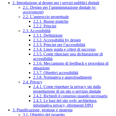
2. Introduzione al design per i servizi pubblici digitali
2.1. Design per l’amministrazione digitale (
e-
government
)
2.2. L’approccio progettuale
2.2.1. Buone pratiche
2.2.2. Principi
2.3. Accessibilità
2.3.1. Definizione
2.3.2. Accessibilità by design
2.3.3. Principi per l’accessibilità
2.3.4. Linee guida e criteri di successo
2.3.5. Come rilasciare una dichiarazione di
accessibilità
2.3.6. Meccanismo di feedback e procedura di
attuazione
2.3.7. Obiettivi accessibilità
2.3.8. Normativa e approfondimenti
2.4. Privacy
2.4.1. Come rispettare la privacy sin dalla
progettazione di un sito o servizio digitale
2.4.2. Richiedi il consenso quando necessario
2.4.3. Le basi del sito web: architettura,
informativa privacy, riferimenti DPO
3. Pianificazione, gestione e strategia
3.1. Obiettivi del progetto