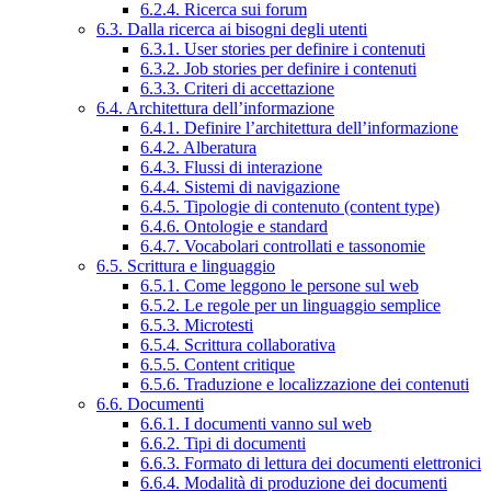
6.2.4. Ricerca sui forum
6.3. Dalla ricerca ai bisogni degli utenti
6.3.1. User stories per definire i contenuti
6.3.2. Job stories per definire i contenuti
6.3.3. Criteri di accettazione
6.4. Architettura dell’informazione
6.4.1. Definire l’architettura dell’informazione
6.4.2. Alberatura
6.4.3. Flussi di interazione
6.4.4. Sistemi di navigazione
6.4.5. Tipologie di contenuto (content type)
6.4.6. Ontologie e standard
6.4.7. Vocabolari controllati e tassonomie
6.5. Scrittura e linguaggio
6.5.1. Come leggono le persone sul web
6.5.2. Le regole per un linguaggio semplice
6.5.3. Microtesti
6.5.4. Scrittura collaborativa
6.5.5. Content critique
6.5.6. Traduzione e localizzazione dei contenuti
6.6. Documenti
6.6.1. I documenti vanno sul web
6.6.2. Tipi di documenti
6.6.3. Formato di lettura dei documenti elettronici
6.6.4. Modalità di produzione dei documenti