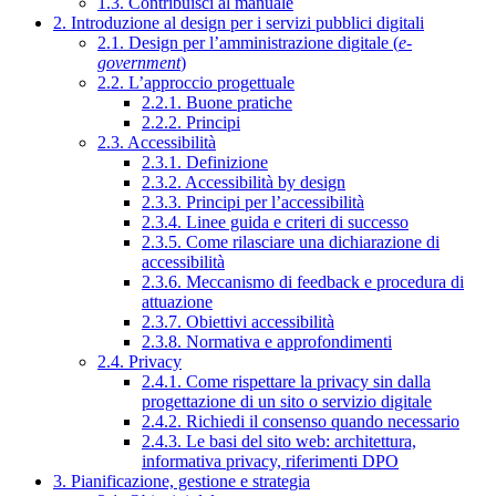
1.3. Contribuisci al manuale
2. Introduzione al design per i servizi pubblici digitali
2.1. Design per l’amministrazione digitale (
e-
government
)
2.2. L’approccio progettuale
2.2.1. Buone pratiche
2.2.2. Principi
2.3. Accessibilità
2.3.1. Definizione
2.3.2. Accessibilità by design
2.3.3. Principi per l’accessibilità
2.3.4. Linee guida e criteri di successo
2.3.5. Come rilasciare una dichiarazione di
accessibilità
2.3.6. Meccanismo di feedback e procedura di
attuazione
2.3.7. Obiettivi accessibilità
2.3.8. Normativa e approfondimenti
2.4. Privacy
2.4.1. Come rispettare la privacy sin dalla
progettazione di un sito o servizio digitale
2.4.2. Richiedi il consenso quando necessario
2.4.3. Le basi del sito web: architettura,
informativa privacy, riferimenti DPO
3. Pianificazione, gestione e strategia