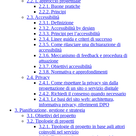
2.2. L’approccio progettuale
2.2.1. Buone pratiche
2.2.2. Principi
2.3. Accessibilità
2.3.1. Definizione
2.3.2. Accessibilità by design
2.3.3. Principi per l’accessibilità
2.3.4. Linee guida e criteri di successo
2.3.5. Come rilasciare una dichiarazione di
accessibilità
2.3.6. Meccanismo di feedback e procedura di
attuazione
2.3.7. Obiettivi accessibilità
2.3.8. Normativa e approfondimenti
2.4. Privacy
2.4.1. Come rispettare la privacy sin dalla
progettazione di un sito o servizio digitale
2.4.2. Richiedi il consenso quando necessario
2.4.3. Le basi del sito web: architettura,
informativa privacy, riferimenti DPO
3. Pianificazione, gestione e strategia
3.1. Obiettivi del progetto
3.2. Tipologie di progetti
3.2.1. Tipologie di progetto in base agli attori
coinvolti nel servizio