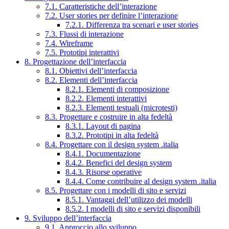
7.1. Caratteristiche dell’interazione
7.2. User stories per definire l’interazione
7.2.1. Differenza tra scenari e user stories
7.3. Flussi di interazione
7.4. Wireframe
7.5. Prototipi interattivi
8. Progettazione dell’interfaccia
8.1. Obiettivi dell’interfaccia
8.2. Elementi dell’interfaccia
8.2.1. Elementi di composizione
8.2.2. Elementi interattivi
8.2.3. Elementi testuali (microtesti)
8.3. Progettare e costruire in alta fedeltà
8.3.1. Layout di pagina
8.3.2. Prototipi in alta fedeltà
8.4. Progettare con il design system .italia
8.4.1. Documentazione
8.4.2. Benefici del design system
8.4.3. Risorse operative
8.4.4. Come contribuire al design system .italia
8.5. Progettare con i modelli di sito e servizi
8.5.1. Vantaggi dell’utilizzo dei modelli
8.5.2. I modelli di sito e servizi disponibili
9. Sviluppo dell’interfaccia
9.1. Approccio allo sviluppo