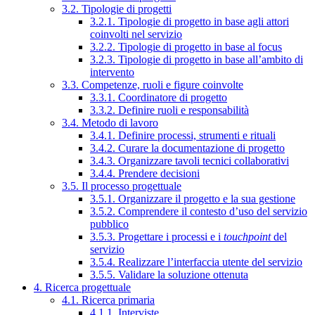
3.2. Tipologie di progetti
3.2.1. Tipologie di progetto in base agli attori
coinvolti nel servizio
3.2.2. Tipologie di progetto in base al focus
3.2.3. Tipologie di progetto in base all’ambito di
intervento
3.3. Competenze, ruoli e figure coinvolte
3.3.1. Coordinatore di progetto
3.3.2. Definire ruoli e responsabilità
3.4. Metodo di lavoro
3.4.1. Definire processi, strumenti e rituali
3.4.2. Curare la documentazione di progetto
3.4.3. Organizzare tavoli tecnici collaborativi
3.4.4. Prendere decisioni
3.5. Il processo progettuale
3.5.1. Organizzare il progetto e la sua gestione
3.5.2. Comprendere il contesto d’uso del servizio
pubblico
3.5.3. Progettare i processi e i
touchpoint
del
servizio
3.5.4. Realizzare l’interfaccia utente del servizio
3.5.5. Validare la soluzione ottenuta
4. Ricerca progettuale
4.1. Ricerca primaria
4.1.1. Interviste