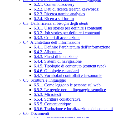
6.2.1. Content discovery
6.2.2. Dati di ricerca (search keywords)
6.2.3. Ricerca tramite analytics
6.2.4. Ricerca sui forum
6.3. Dalla ricerca ai bisogni degli utenti
6.3.1. User stories per definire i contenuti
6.3.2. Job stories per definire i contenuti
6.3.3. Criteri di accettazione
6.4. Architettura dell’informazione
6.4.1. Definire l’architettura dell’informazione
6.4.2. Alberatura
6.4.3. Flussi di interazione
6.4.4. Sistemi di navigazione
6.4.5. Tipologie di contenuto (content type)
6.4.6. Ontologie e standard
6.4.7. Vocabolari controllati e tassonomie
6.5. Scrittura e linguaggio
6.5.1. Come leggono le persone sul web
6.5.2. Le regole per un linguaggio semplice
6.5.3. Microtesti
6.5.4. Scrittura collaborativa
6.5.5. Content critique
6.5.6. Traduzione e localizzazione dei contenuti
6.6. Documenti