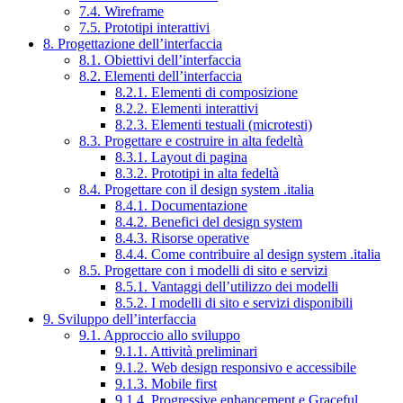
7.4. Wireframe
7.5. Prototipi interattivi
8. Progettazione dell’interfaccia
8.1. Obiettivi dell’interfaccia
8.2. Elementi dell’interfaccia
8.2.1. Elementi di composizione
8.2.2. Elementi interattivi
8.2.3. Elementi testuali (microtesti)
8.3. Progettare e costruire in alta fedeltà
8.3.1. Layout di pagina
8.3.2. Prototipi in alta fedeltà
8.4. Progettare con il design system .italia
8.4.1. Documentazione
8.4.2. Benefici del design system
8.4.3. Risorse operative
8.4.4. Come contribuire al design system .italia
8.5. Progettare con i modelli di sito e servizi
8.5.1. Vantaggi dell’utilizzo dei modelli
8.5.2. I modelli di sito e servizi disponibili
9. Sviluppo dell’interfaccia
9.1. Approccio allo sviluppo
9.1.1. Attività preliminari
9.1.2. Web design responsivo e accessibile
9.1.3. Mobile first
9.1.4. Progressive enhancement e Graceful