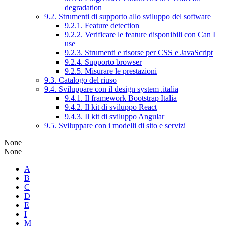
degradation
9.2. Strumenti di supporto allo sviluppo del software
9.2.1. Feature detection
9.2.2. Verificare le feature disponibili con Can I
use
9.2.3. Strumenti e risorse per CSS e JavaScript
9.2.4. Supporto browser
9.2.5. Misurare le prestazioni
9.3. Catalogo del riuso
9.4. Sviluppare con il design system .italia
9.4.1. Il framework Bootstrap Italia
9.4.2. Il kit di sviluppo React
9.4.3. Il kit di sviluppo Angular
9.5. Sviluppare con i modelli di sito e servizi
None
None
A
B
C
D
E
I
M