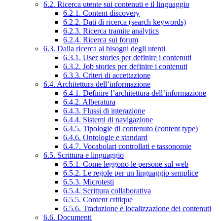
6.2. Ricerca utente sui contenuti e il linguaggio
6.2.1. Content discovery
6.2.2. Dati di ricerca (search keywords)
6.2.3. Ricerca tramite analytics
6.2.4. Ricerca sui forum
6.3. Dalla ricerca ai bisogni degli utenti
6.3.1. User stories per definire i contenuti
6.3.2. Job stories per definire i contenuti
6.3.3. Criteri di accettazione
6.4. Architettura dell’informazione
6.4.1. Definire l’architettura dell’informazione
6.4.2. Alberatura
6.4.3. Flussi di interazione
6.4.4. Sistemi di navigazione
6.4.5. Tipologie di contenuto (content type)
6.4.6. Ontologie e standard
6.4.7. Vocabolari controllati e tassonomie
6.5. Scrittura e linguaggio
6.5.1. Come leggono le persone sul web
6.5.2. Le regole per un linguaggio semplice
6.5.3. Microtesti
6.5.4. Scrittura collaborativa
6.5.5. Content critique
6.5.6. Traduzione e localizzazione dei contenuti
6.6. Documenti