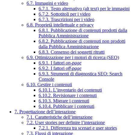
6.7. Immagini e video
6.7.1. Testo alternativo (alt text) per le immagini
6.7.2. Sottotitoli per i video
6.7.3. Trascrizioni per i video
6.8. Proprietà intellettuale e privacy
6.8.1. Pubblicazione di contenuti prodotti dalla
Pubblica Amministrazione
6.8.2. Pubblicazione di contenuti non prodotti
dalla Pubblica Amministrazione
6.8.3. Consenso dei soggetti ritratti
6.9. Ottimizzazione per i motori di ricerca (SEO)
6.9.1. I fattori
on-page
6.9.2. I fattori
off-page
6.9.3. Strumenti di diagnostica SEO: Search
Console
6.10. Gestire i contenuti
6.10.1. L’inventario dei contenuti
6.10.2. Revisionare i contenuti
6.10.3. Migrare i contenuti
6.10.4. Pubblicare i contenuti
7. Progettazione dell’interazione
7.1. Caratteristiche dell’interazione
7.2. User stories per definire l’interazione
7.2.1. Differenza tra scenari e user stories
7.3. Flussi di interazione