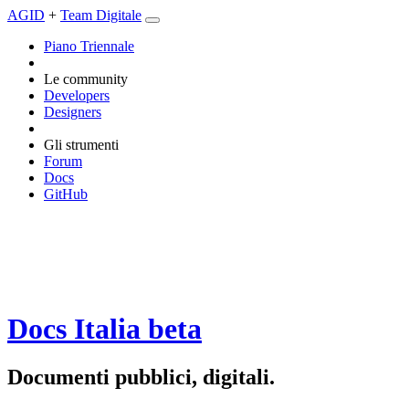
AGID
+
Team Digitale
Piano Triennale
Le community
Developers
Designers
Gli strumenti
Forum
Docs
GitHub
Docs Italia
beta
Documenti pubblici, digitali.