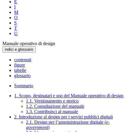
E
I
M
O
S
T
U
Manuale operativo di design
indici e glossario
contenuti
figure
tabelle
glossario
Sommario
1. Scopo, destinatari e uso del Manuale operativo di design
1.1. Versionamento e storico
1.2. Consultazione del manuale
1.3. Contribuisci al manuale
2. Introduzione al design per i servizi pubblici digitali
2.1. Design per l’amministrazione digitale (
e-
government
)