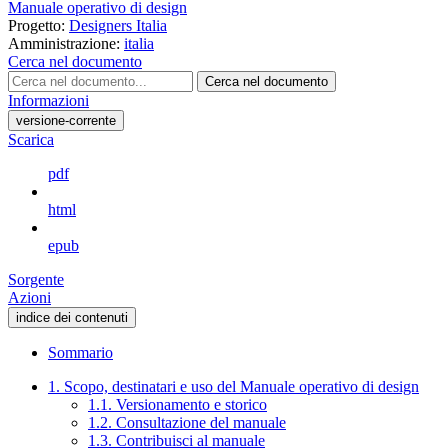
Manuale operativo di design
Progetto:
Designers Italia
Amministrazione:
italia
Cerca nel documento
Cerca nel documento
Informazioni
versione-corrente
Scarica
pdf
html
epub
Sorgente
Azioni
indice dei contenuti
Sommario
1. Scopo, destinatari e uso del Manuale operativo di design
1.1. Versionamento e storico
1.2. Consultazione del manuale
1.3. Contribuisci al manuale