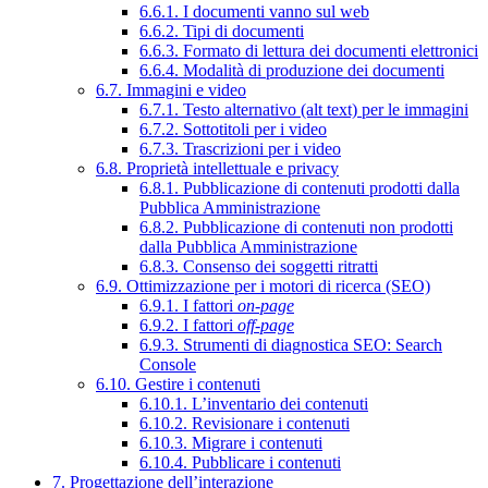
6.6.1. I documenti vanno sul web
6.6.2. Tipi di documenti
6.6.3. Formato di lettura dei documenti elettronici
6.6.4. Modalità di produzione dei documenti
6.7. Immagini e video
6.7.1. Testo alternativo (alt text) per le immagini
6.7.2. Sottotitoli per i video
6.7.3. Trascrizioni per i video
6.8. Proprietà intellettuale e privacy
6.8.1. Pubblicazione di contenuti prodotti dalla
Pubblica Amministrazione
6.8.2. Pubblicazione di contenuti non prodotti
dalla Pubblica Amministrazione
6.8.3. Consenso dei soggetti ritratti
6.9. Ottimizzazione per i motori di ricerca (SEO)
6.9.1. I fattori
on-page
6.9.2. I fattori
off-page
6.9.3. Strumenti di diagnostica SEO: Search
Console
6.10. Gestire i contenuti
6.10.1. L’inventario dei contenuti
6.10.2. Revisionare i contenuti
6.10.3. Migrare i contenuti
6.10.4. Pubblicare i contenuti
7. Progettazione dell’interazione