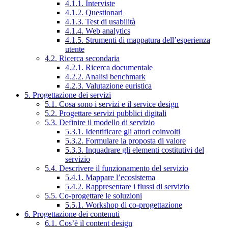
4.1.1. Interviste
4.1.2. Questionari
4.1.3. Test di usabilità
4.1.4. Web analytics
4.1.5. Strumenti di mappatura dell’esperienza
utente
4.2. Ricerca secondaria
4.2.1. Ricerca documentale
4.2.2. Analisi benchmark
4.2.3. Valutazione euristica
5. Progettazione dei servizi
5.1. Cosa sono i servizi e il service design
5.2. Progettare servizi pubblici digitali
5.3. Definire il modello di servizio
5.3.1. Identificare gli attori coinvolti
5.3.2. Formulare la proposta di valore
5.3.3. Inquadrare gli elementi costitutivi del
servizio
5.4. Descrivere il funzionamento del servizio
5.4.1. Mappare l’ecosistema
5.4.2. Rappresentare i flussi di servizio
5.5. Co-progettare le soluzioni
5.5.1. Workshop di co-progettazione
6. Progettazione dei contenuti
6.1. Cos’è il content design