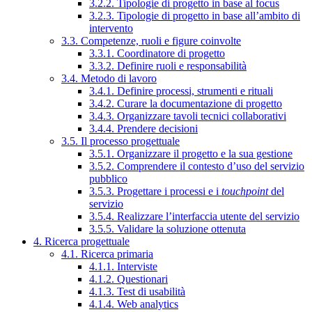
3.2.2. Tipologie di progetto in base al focus
3.2.3. Tipologie di progetto in base all’ambito di
intervento
3.3. Competenze, ruoli e figure coinvolte
3.3.1. Coordinatore di progetto
3.3.2. Definire ruoli e responsabilità
3.4. Metodo di lavoro
3.4.1. Definire processi, strumenti e rituali
3.4.2. Curare la documentazione di progetto
3.4.3. Organizzare tavoli tecnici collaborativi
3.4.4. Prendere decisioni
3.5. Il processo progettuale
3.5.1. Organizzare il progetto e la sua gestione
3.5.2. Comprendere il contesto d’uso del servizio
pubblico
3.5.3. Progettare i processi e i
touchpoint
del
servizio
3.5.4. Realizzare l’interfaccia utente del servizio
3.5.5. Validare la soluzione ottenuta
4. Ricerca progettuale
4.1. Ricerca primaria
4.1.1. Interviste
4.1.2. Questionari
4.1.3. Test di usabilità
4.1.4. Web analytics