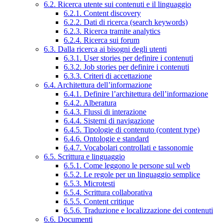
6.2. Ricerca utente sui contenuti e il linguaggio
6.2.1. Content discovery
6.2.2. Dati di ricerca (search keywords)
6.2.3. Ricerca tramite analytics
6.2.4. Ricerca sui forum
6.3. Dalla ricerca ai bisogni degli utenti
6.3.1. User stories per definire i contenuti
6.3.2. Job stories per definire i contenuti
6.3.3. Criteri di accettazione
6.4. Architettura dell’informazione
6.4.1. Definire l’architettura dell’informazione
6.4.2. Alberatura
6.4.3. Flussi di interazione
6.4.4. Sistemi di navigazione
6.4.5. Tipologie di contenuto (content type)
6.4.6. Ontologie e standard
6.4.7. Vocabolari controllati e tassonomie
6.5. Scrittura e linguaggio
6.5.1. Come leggono le persone sul web
6.5.2. Le regole per un linguaggio semplice
6.5.3. Microtesti
6.5.4. Scrittura collaborativa
6.5.5. Content critique
6.5.6. Traduzione e localizzazione dei contenuti
6.6. Documenti