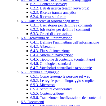
6.2.1. Content discovery
6.2.2. Dati di ricerca (search keywords)
6.2.3. Ricerca tramite analytics
6.2.4. Ricerca sui forum
6.3. Dalla ricerca ai bisogni degli utenti
6.3.1. User stories per definire i contenuti
6.3.2. Job stories per definire i contenuti
6.3.3. Criteri di accettazione
6.4. Architettura dell’informazione
6.4.1. Definire l’architettura dell’informazione
6.4.2. Alberatura
6.4.3. Flussi di interazione
6.4.4. Sistemi di navigazione
6.4.5. Tipologie di contenuto (content type)
6.4.6. Ontologie e standard
6.4.7. Vocabolari controllati e tassonomie
6.5. Scrittura e linguaggio
6.5.1. Come leggono le persone sul web
6.5.2. Le regole per un linguaggio semplice
6.5.3. Microtesti
6.5.4. Scrittura collaborativa
6.5.5. Content critique
6.5.6. Traduzione e localizzazione dei contenuti
6.6. Documenti