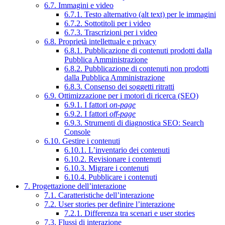
6.7. Immagini e video
6.7.1. Testo alternativo (alt text) per le immagini
6.7.2. Sottotitoli per i video
6.7.3. Trascrizioni per i video
6.8. Proprietà intellettuale e privacy
6.8.1. Pubblicazione di contenuti prodotti dalla
Pubblica Amministrazione
6.8.2. Pubblicazione di contenuti non prodotti
dalla Pubblica Amministrazione
6.8.3. Consenso dei soggetti ritratti
6.9. Ottimizzazione per i motori di ricerca (SEO)
6.9.1. I fattori
on-page
6.9.2. I fattori
off-page
6.9.3. Strumenti di diagnostica SEO: Search
Console
6.10. Gestire i contenuti
6.10.1. L’inventario dei contenuti
6.10.2. Revisionare i contenuti
6.10.3. Migrare i contenuti
6.10.4. Pubblicare i contenuti
7. Progettazione dell’interazione
7.1. Caratteristiche dell’interazione
7.2. User stories per definire l’interazione
7.2.1. Differenza tra scenari e user stories
7.3. Flussi di interazione