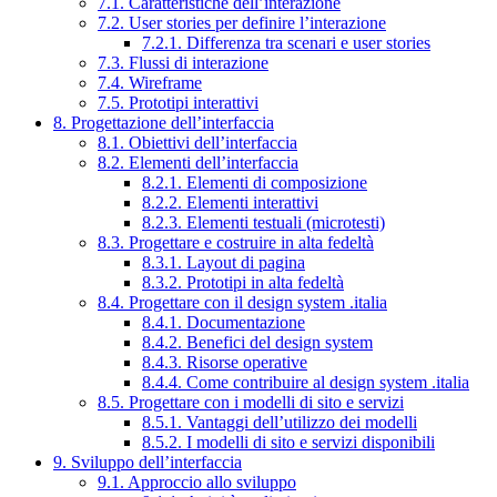
7.1. Caratteristiche dell’interazione
7.2. User stories per definire l’interazione
7.2.1. Differenza tra scenari e user stories
7.3. Flussi di interazione
7.4. Wireframe
7.5. Prototipi interattivi
8. Progettazione dell’interfaccia
8.1. Obiettivi dell’interfaccia
8.2. Elementi dell’interfaccia
8.2.1. Elementi di composizione
8.2.2. Elementi interattivi
8.2.3. Elementi testuali (microtesti)
8.3. Progettare e costruire in alta fedeltà
8.3.1. Layout di pagina
8.3.2. Prototipi in alta fedeltà
8.4. Progettare con il design system .italia
8.4.1. Documentazione
8.4.2. Benefici del design system
8.4.3. Risorse operative
8.4.4. Come contribuire al design system .italia
8.5. Progettare con i modelli di sito e servizi
8.5.1. Vantaggi dell’utilizzo dei modelli
8.5.2. I modelli di sito e servizi disponibili
9. Sviluppo dell’interfaccia
9.1. Approccio allo sviluppo