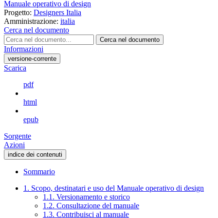
Manuale operativo di design
Progetto:
Designers Italia
Amministrazione:
italia
Cerca nel documento
Cerca nel documento
Informazioni
versione-corrente
Scarica
pdf
html
epub
Sorgente
Azioni
indice dei contenuti
Sommario
1. Scopo, destinatari e uso del Manuale operativo di design
1.1. Versionamento e storico
1.2. Consultazione del manuale
1.3. Contribuisci al manuale