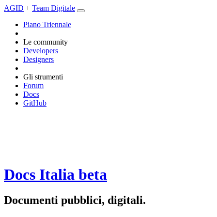
AGID
+
Team Digitale
Piano Triennale
Le community
Developers
Designers
Gli strumenti
Forum
Docs
GitHub
Docs Italia
beta
Documenti pubblici, digitali.