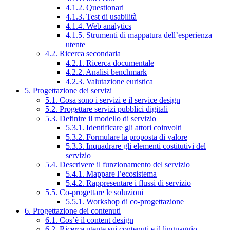
4.1.2. Questionari
4.1.3. Test di usabilità
4.1.4. Web analytics
4.1.5. Strumenti di mappatura dell’esperienza
utente
4.2. Ricerca secondaria
4.2.1. Ricerca documentale
4.2.2. Analisi benchmark
4.2.3. Valutazione euristica
5. Progettazione dei servizi
5.1. Cosa sono i servizi e il service design
5.2. Progettare servizi pubblici digitali
5.3. Definire il modello di servizio
5.3.1. Identificare gli attori coinvolti
5.3.2. Formulare la proposta di valore
5.3.3. Inquadrare gli elementi costitutivi del
servizio
5.4. Descrivere il funzionamento del servizio
5.4.1. Mappare l’ecosistema
5.4.2. Rappresentare i flussi di servizio
5.5. Co-progettare le soluzioni
5.5.1. Workshop di co-progettazione
6. Progettazione dei contenuti
6.1. Cos’è il content design
6.2. Ricerca utente sui contenuti e il linguaggio