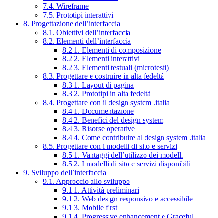
7.4. Wireframe
7.5. Prototipi interattivi
8. Progettazione dell’interfaccia
8.1. Obiettivi dell’interfaccia
8.2. Elementi dell’interfaccia
8.2.1. Elementi di composizione
8.2.2. Elementi interattivi
8.2.3. Elementi testuali (microtesti)
8.3. Progettare e costruire in alta fedeltà
8.3.1. Layout di pagina
8.3.2. Prototipi in alta fedeltà
8.4. Progettare con il design system .italia
8.4.1. Documentazione
8.4.2. Benefici del design system
8.4.3. Risorse operative
8.4.4. Come contribuire al design system .italia
8.5. Progettare con i modelli di sito e servizi
8.5.1. Vantaggi dell’utilizzo dei modelli
8.5.2. I modelli di sito e servizi disponibili
9. Sviluppo dell’interfaccia
9.1. Approccio allo sviluppo
9.1.1. Attività preliminari
9.1.2. Web design responsivo e accessibile
9.1.3. Mobile first
9.1.4. Progressive enhancement e Graceful