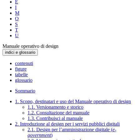
E
I
M
O
S
T
U
Manuale operativo di design
indici e glossario
contenuti
figure
tabelle
glossario
Sommario
1. Scopo, destinatari e uso del Manuale operativo di design
1.1. Versionamento e storico
1.2. Consultazione del manuale
1.3. Contribuisci al manuale
2. Introduzione al design per i servizi pubblici digitali
2.1. Design per l’amministrazione digitale (
e-
government
)