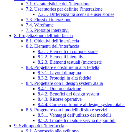
7.1. Caratteristiche dell’interazione
7.2. User stories per definire l’interazione
7.2.1. Differenza tra scenari e user stories
7.3. Flussi di interazione
7.4. Wireframe
7.5. Prototipi interattivi
8. Progettazione dell’interfaccia
8.1. Obiettivi dell’interfaccia
8.2. Elementi dell’interfaccia
8.2.1. Elementi di composizione
8.2.2. Elementi interattivi
8.2.3. Elementi testuali (microtesti)
8.3. Progettare e costruire in alta fedeltà
8.3.1. Layout di pagina
8.3.2. Prototipi in alta fedeltà
8.4. Progettare con il design system .italia
8.4.1. Documentazione
8.4.2. Benefici del design system
8.4.3. Risorse operative
8.4.4. Come contribuire al design system .italia
8.5. Progettare con i modelli di sito e servizi
8.5.1. Vantaggi dell’utilizzo dei modelli
8.5.2. I modelli di sito e servizi disponibili
9. Sviluppo dell’interfaccia
9.1. Approccio allo sviluppo