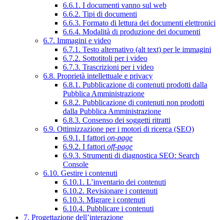
6.6.1. I documenti vanno sul web
6.6.2. Tipi di documenti
6.6.3. Formato di lettura dei documenti elettronici
6.6.4. Modalità di produzione dei documenti
6.7. Immagini e video
6.7.1. Testo alternativo (alt text) per le immagini
6.7.2. Sottotitoli per i video
6.7.3. Trascrizioni per i video
6.8. Proprietà intellettuale e privacy
6.8.1. Pubblicazione di contenuti prodotti dalla
Pubblica Amministrazione
6.8.2. Pubblicazione di contenuti non prodotti
dalla Pubblica Amministrazione
6.8.3. Consenso dei soggetti ritratti
6.9. Ottimizzazione per i motori di ricerca (SEO)
6.9.1. I fattori
on-page
6.9.2. I fattori
off-page
6.9.3. Strumenti di diagnostica SEO: Search
Console
6.10. Gestire i contenuti
6.10.1. L’inventario dei contenuti
6.10.2. Revisionare i contenuti
6.10.3. Migrare i contenuti
6.10.4. Pubblicare i contenuti
7. Progettazione dell’interazione