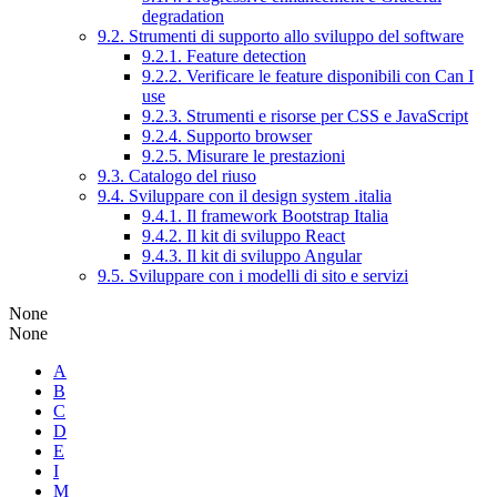
degradation
9.2. Strumenti di supporto allo sviluppo del software
9.2.1. Feature detection
9.2.2. Verificare le feature disponibili con Can I
use
9.2.3. Strumenti e risorse per CSS e JavaScript
9.2.4. Supporto browser
9.2.5. Misurare le prestazioni
9.3. Catalogo del riuso
9.4. Sviluppare con il design system .italia
9.4.1. Il framework Bootstrap Italia
9.4.2. Il kit di sviluppo React
9.4.3. Il kit di sviluppo Angular
9.5. Sviluppare con i modelli di sito e servizi
None
None
A
B
C
D
E
I
M