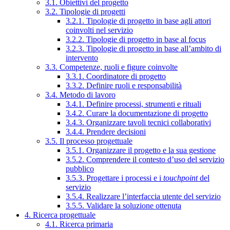
3.1. Obiettivi del progetto
3.2. Tipologie di progetti
3.2.1. Tipologie di progetto in base agli attori
coinvolti nel servizio
3.2.2. Tipologie di progetto in base al focus
3.2.3. Tipologie di progetto in base all’ambito di
intervento
3.3. Competenze, ruoli e figure coinvolte
3.3.1. Coordinatore di progetto
3.3.2. Definire ruoli e responsabilità
3.4. Metodo di lavoro
3.4.1. Definire processi, strumenti e rituali
3.4.2. Curare la documentazione di progetto
3.4.3. Organizzare tavoli tecnici collaborativi
3.4.4. Prendere decisioni
3.5. Il processo progettuale
3.5.1. Organizzare il progetto e la sua gestione
3.5.2. Comprendere il contesto d’uso del servizio
pubblico
3.5.3. Progettare i processi e i
touchpoint
del
servizio
3.5.4. Realizzare l’interfaccia utente del servizio
3.5.5. Validare la soluzione ottenuta
4. Ricerca progettuale
4.1. Ricerca primaria