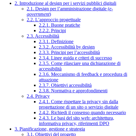
2. Introduzione al design per i servizi pubblici digitali
2.1. Design per l’amministrazione digitale (
e-
government
)
2.2. L’approccio progettuale
2.2.1. Buone pratiche
2.2.2. Principi
2.3. Accessibilità
2.3.1. Definizione
2.3.2. Accessibilità by design
2.3.3. Principi per l’accessibilità
2.3.4. Linee guida e criteri di successo
2.3.5. Come rilasciare una dichiarazione di
accessibilità
2.3.6. Meccanismo di feedback e procedura di
attuazione
2.3.7. Obiettivi accessibilità
2.3.8. Normativa e approfondimenti
2.4. Privacy
2.4.1. Come rispettare la privacy sin dalla
progettazione di un sito o servizio digitale
2.4.2. Richiedi il consenso quando necessario
2.4.3. Le basi del sito web: architettura,
informativa privacy, riferimenti DPO
3. Pianificazione, gestione e strategia
3.1. Obiettivi del progetto