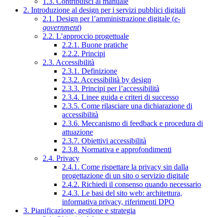
1.3. Contribuisci al manuale
2. Introduzione al design per i servizi pubblici digitali
2.1. Design per l’amministrazione digitale (
e-
government
)
2.2. L’approccio progettuale
2.2.1. Buone pratiche
2.2.2. Principi
2.3. Accessibilità
2.3.1. Definizione
2.3.2. Accessibilità by design
2.3.3. Principi per l’accessibilità
2.3.4. Linee guida e criteri di successo
2.3.5. Come rilasciare una dichiarazione di
accessibilità
2.3.6. Meccanismo di feedback e procedura di
attuazione
2.3.7. Obiettivi accessibilità
2.3.8. Normativa e approfondimenti
2.4. Privacy
2.4.1. Come rispettare la privacy sin dalla
progettazione di un sito o servizio digitale
2.4.2. Richiedi il consenso quando necessario
2.4.3. Le basi del sito web: architettura,
informativa privacy, riferimenti DPO
3. Pianificazione, gestione e strategia