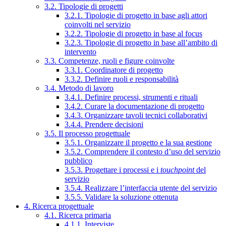
3.2. Tipologie di progetti
3.2.1. Tipologie di progetto in base agli attori
coinvolti nel servizio
3.2.2. Tipologie di progetto in base al focus
3.2.3. Tipologie di progetto in base all’ambito di
intervento
3.3. Competenze, ruoli e figure coinvolte
3.3.1. Coordinatore di progetto
3.3.2. Definire ruoli e responsabilità
3.4. Metodo di lavoro
3.4.1. Definire processi, strumenti e rituali
3.4.2. Curare la documentazione di progetto
3.4.3. Organizzare tavoli tecnici collaborativi
3.4.4. Prendere decisioni
3.5. Il processo progettuale
3.5.1. Organizzare il progetto e la sua gestione
3.5.2. Comprendere il contesto d’uso del servizio
pubblico
3.5.3. Progettare i processi e i
touchpoint
del
servizio
3.5.4. Realizzare l’interfaccia utente del servizio
3.5.5. Validare la soluzione ottenuta
4. Ricerca progettuale
4.1. Ricerca primaria
4.1.1. Interviste