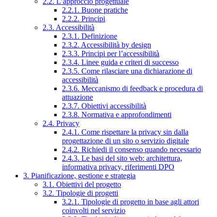
2.2. L’approccio progettuale
2.2.1. Buone pratiche
2.2.2. Principi
2.3. Accessibilità
2.3.1. Definizione
2.3.2. Accessibilità by design
2.3.3. Principi per l’accessibilità
2.3.4. Linee guida e criteri di successo
2.3.5. Come rilasciare una dichiarazione di
accessibilità
2.3.6. Meccanismo di feedback e procedura di
attuazione
2.3.7. Obiettivi accessibilità
2.3.8. Normativa e approfondimenti
2.4. Privacy
2.4.1. Come rispettare la privacy sin dalla
progettazione di un sito o servizio digitale
2.4.2. Richiedi il consenso quando necessario
2.4.3. Le basi del sito web: architettura,
informativa privacy, riferimenti DPO
3. Pianificazione, gestione e strategia
3.1. Obiettivi del progetto
3.2. Tipologie di progetti
3.2.1. Tipologie di progetto in base agli attori
coinvolti nel servizio