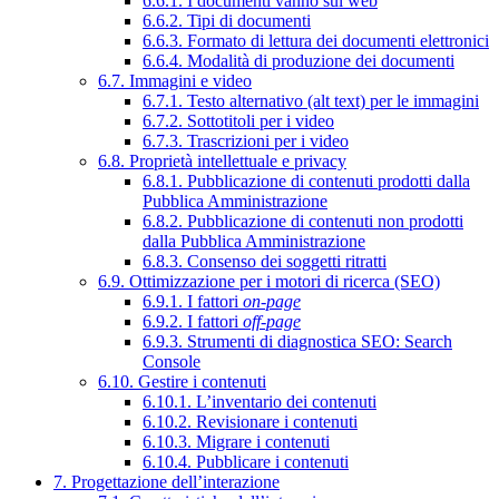
6.6.1. I documenti vanno sul web
6.6.2. Tipi di documenti
6.6.3. Formato di lettura dei documenti elettronici
6.6.4. Modalità di produzione dei documenti
6.7. Immagini e video
6.7.1. Testo alternativo (alt text) per le immagini
6.7.2. Sottotitoli per i video
6.7.3. Trascrizioni per i video
6.8. Proprietà intellettuale e privacy
6.8.1. Pubblicazione di contenuti prodotti dalla
Pubblica Amministrazione
6.8.2. Pubblicazione di contenuti non prodotti
dalla Pubblica Amministrazione
6.8.3. Consenso dei soggetti ritratti
6.9. Ottimizzazione per i motori di ricerca (SEO)
6.9.1. I fattori
on-page
6.9.2. I fattori
off-page
6.9.3. Strumenti di diagnostica SEO: Search
Console
6.10. Gestire i contenuti
6.10.1. L’inventario dei contenuti
6.10.2. Revisionare i contenuti
6.10.3. Migrare i contenuti
6.10.4. Pubblicare i contenuti
7. Progettazione dell’interazione