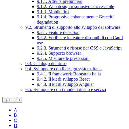
9.1.1. Attività preliminari
9.1.2. Web design responsivo e accessibile
9.1.3. Mobile first
9.1.4. Progressive enhancement e Graceful
degradation
9.2. Strumenti di supporto allo sviluppo del software
9.2.1. Feature detection
9.2.2. Verificare le feature disponibili con Can I
use
9.2.3. Strumenti e risorse per CSS e JavaScript
9.2.4. Supporto browser
9.2.5. Misurare le prestazioni
9.3. Catalogo del riuso
9.4. Sviluppare con il design system .italia
9.4.1. Il framework Bootstrap Italia
9.4.2. Il kit di sviluppo React
9.4.3. Il kit di sviluppo Angular
9.5. Sviluppare con i modelli di sito e servizi
glossario
A
B
C
D