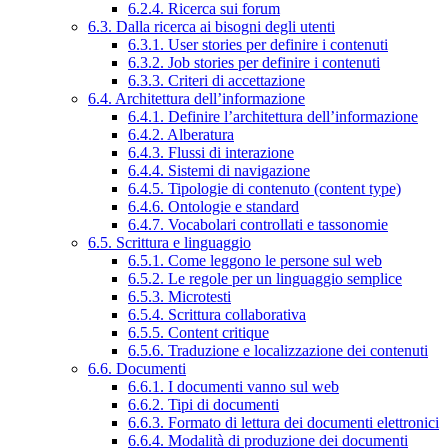
6.2.4. Ricerca sui forum
6.3. Dalla ricerca ai bisogni degli utenti
6.3.1. User stories per definire i contenuti
6.3.2. Job stories per definire i contenuti
6.3.3. Criteri di accettazione
6.4. Architettura dell’informazione
6.4.1. Definire l’architettura dell’informazione
6.4.2. Alberatura
6.4.3. Flussi di interazione
6.4.4. Sistemi di navigazione
6.4.5. Tipologie di contenuto (content type)
6.4.6. Ontologie e standard
6.4.7. Vocabolari controllati e tassonomie
6.5. Scrittura e linguaggio
6.5.1. Come leggono le persone sul web
6.5.2. Le regole per un linguaggio semplice
6.5.3. Microtesti
6.5.4. Scrittura collaborativa
6.5.5. Content critique
6.5.6. Traduzione e localizzazione dei contenuti
6.6. Documenti
6.6.1. I documenti vanno sul web
6.6.2. Tipi di documenti
6.6.3. Formato di lettura dei documenti elettronici
6.6.4. Modalità di produzione dei documenti