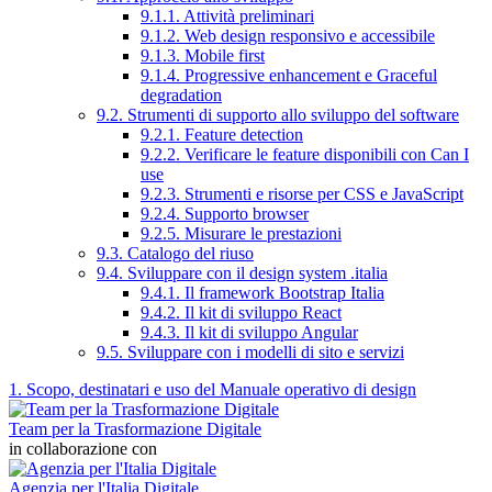
9.1.1. Attività preliminari
9.1.2. Web design responsivo e accessibile
9.1.3. Mobile first
9.1.4. Progressive enhancement e Graceful
degradation
9.2. Strumenti di supporto allo sviluppo del software
9.2.1. Feature detection
9.2.2. Verificare le feature disponibili con Can I
use
9.2.3. Strumenti e risorse per CSS e JavaScript
9.2.4. Supporto browser
9.2.5. Misurare le prestazioni
9.3. Catalogo del riuso
9.4. Sviluppare con il design system .italia
9.4.1. Il framework Bootstrap Italia
9.4.2. Il kit di sviluppo React
9.4.3. Il kit di sviluppo Angular
9.5. Sviluppare con i modelli di sito e servizi
1. Scopo, destinatari e uso del Manuale operativo di design
Team per la Trasformazione Digitale
in collaborazione con
Agenzia per l'Italia Digitale