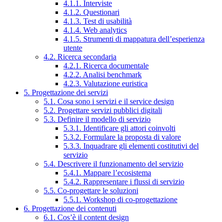
4.1.1. Interviste
4.1.2. Questionari
4.1.3. Test di usabilità
4.1.4. Web analytics
4.1.5. Strumenti di mappatura dell’esperienza
utente
4.2. Ricerca secondaria
4.2.1. Ricerca documentale
4.2.2. Analisi benchmark
4.2.3. Valutazione euristica
5. Progettazione dei servizi
5.1. Cosa sono i servizi e il service design
5.2. Progettare servizi pubblici digitali
5.3. Definire il modello di servizio
5.3.1. Identificare gli attori coinvolti
5.3.2. Formulare la proposta di valore
5.3.3. Inquadrare gli elementi costitutivi del
servizio
5.4. Descrivere il funzionamento del servizio
5.4.1. Mappare l’ecosistema
5.4.2. Rappresentare i flussi di servizio
5.5. Co-progettare le soluzioni
5.5.1. Workshop di co-progettazione
6. Progettazione dei contenuti
6.1. Cos’è il content design