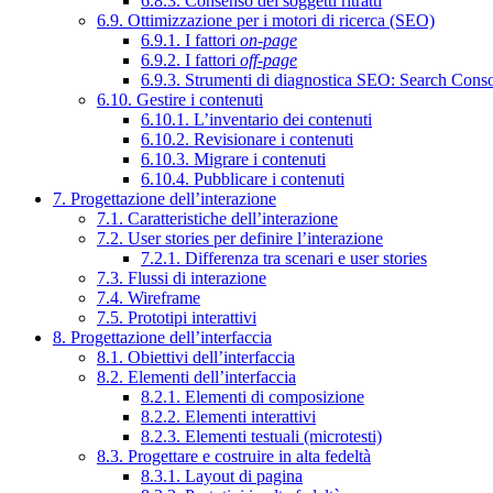
6.8.3. Consenso dei soggetti ritratti
6.9. Ottimizzazione per i motori di ricerca (SEO)
6.9.1. I fattori
on-page
6.9.2. I fattori
off-page
6.9.3. Strumenti di diagnostica SEO: Search Cons
6.10. Gestire i contenuti
6.10.1. L’inventario dei contenuti
6.10.2. Revisionare i contenuti
6.10.3. Migrare i contenuti
6.10.4. Pubblicare i contenuti
7. Progettazione dell’interazione
7.1. Caratteristiche dell’interazione
7.2. User stories per definire l’interazione
7.2.1. Differenza tra scenari e user stories
7.3. Flussi di interazione
7.4. Wireframe
7.5. Prototipi interattivi
8. Progettazione dell’interfaccia
8.1. Obiettivi dell’interfaccia
8.2. Elementi dell’interfaccia
8.2.1. Elementi di composizione
8.2.2. Elementi interattivi
8.2.3. Elementi testuali (microtesti)
8.3. Progettare e costruire in alta fedeltà
8.3.1. Layout di pagina