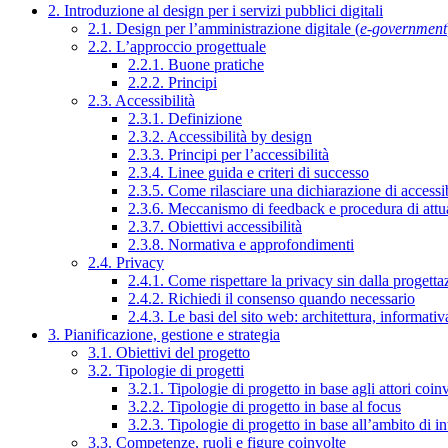
2. Introduzione al design per i servizi pubblici digitali
2.1. Design per l’amministrazione digitale (
e-government
2.2. L’approccio progettuale
2.2.1. Buone pratiche
2.2.2. Principi
2.3. Accessibilità
2.3.1. Definizione
2.3.2. Accessibilità by design
2.3.3. Principi per l’accessibilità
2.3.4. Linee guida e criteri di successo
2.3.5. Come rilasciare una dichiarazione di accessib
2.3.6. Meccanismo di feedback e procedura di attu
2.3.7. Obiettivi accessibilità
2.3.8. Normativa e approfondimenti
2.4. Privacy
2.4.1. Come rispettare la privacy sin dalla progettaz
2.4.2. Richiedi il consenso quando necessario
2.4.3. Le basi del sito web: architettura, informati
3. Pianificazione, gestione e strategia
3.1. Obiettivi del progetto
3.2. Tipologie di progetti
3.2.1. Tipologie di progetto in base agli attori coinv
3.2.2. Tipologie di progetto in base al focus
3.2.3. Tipologie di progetto in base all’ambito di i
3.3. Competenze, ruoli e figure coinvolte