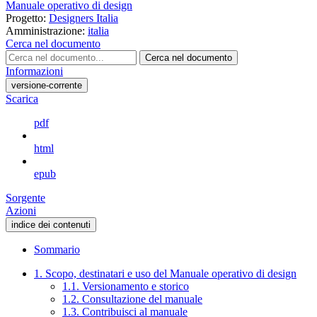
Manuale operativo di design
Progetto:
Designers Italia
Amministrazione:
italia
Cerca nel documento
Cerca nel documento
Informazioni
versione-corrente
Scarica
pdf
html
epub
Sorgente
Azioni
indice dei contenuti
Sommario
1. Scopo, destinatari e uso del Manuale operativo di design
1.1. Versionamento e storico
1.2. Consultazione del manuale
1.3. Contribuisci al manuale