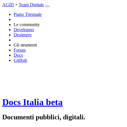
AGID
+
Team Digitale
Piano Triennale
Le community
Developers
Designers
Gli strumenti
Forum
Docs
GitHub
Docs Italia
beta
Documenti pubblici, digitali.