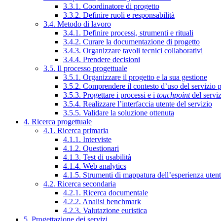
3.3.1. Coordinatore di progetto
3.3.2. Definire ruoli e responsabilità
3.4. Metodo di lavoro
3.4.1. Definire processi, strumenti e rituali
3.4.2. Curare la documentazione di progetto
3.4.3. Organizzare tavoli tecnici collaborativi
3.4.4. Prendere decisioni
3.5. Il processo progettuale
3.5.1. Organizzare il progetto e la sua gestione
3.5.2. Comprendere il contesto d’uso del servizio 
3.5.3. Progettare i processi e i
touchpoint
del servi
3.5.4. Realizzare l’interfaccia utente del servizio
3.5.5. Validare la soluzione ottenuta
4. Ricerca progettuale
4.1. Ricerca primaria
4.1.1. Interviste
4.1.2. Questionari
4.1.3. Test di usabilità
4.1.4. Web analytics
4.1.5. Strumenti di mappatura dell’esperienza uten
4.2. Ricerca secondaria
4.2.1. Ricerca documentale
4.2.2. Analisi benchmark
4.2.3. Valutazione euristica
5. Progettazione dei servizi