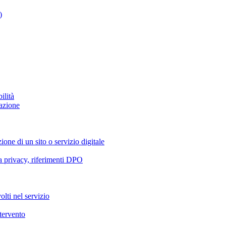
)
ilità
azione
ione di un sito o servizio digitale
va privacy, riferimenti DPO
olti nel servizio
ntervento