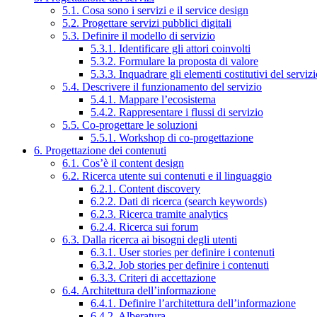
5.1. Cosa sono i servizi e il service design
5.2. Progettare servizi pubblici digitali
5.3. Definire il modello di servizio
5.3.1. Identificare gli attori coinvolti
5.3.2. Formulare la proposta di valore
5.3.3. Inquadrare gli elementi costitutivi del serviz
5.4. Descrivere il funzionamento del servizio
5.4.1. Mappare l’ecosistema
5.4.2. Rappresentare i flussi di servizio
5.5. Co-progettare le soluzioni
5.5.1. Workshop di co-progettazione
6. Progettazione dei contenuti
6.1. Cos’è il content design
6.2. Ricerca utente sui contenuti e il linguaggio
6.2.1. Content discovery
6.2.2. Dati di ricerca (search keywords)
6.2.3. Ricerca tramite analytics
6.2.4. Ricerca sui forum
6.3. Dalla ricerca ai bisogni degli utenti
6.3.1. User stories per definire i contenuti
6.3.2. Job stories per definire i contenuti
6.3.3. Criteri di accettazione
6.4. Architettura dell’informazione
6.4.1. Definire l’architettura dell’informazione
6.4.2. Alberatura