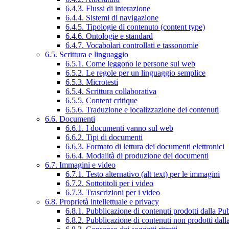
6.4.3. Flussi di interazione
6.4.4. Sistemi di navigazione
6.4.5. Tipologie di contenuto (content type)
6.4.6. Ontologie e standard
6.4.7. Vocabolari controllati e tassonomie
6.5. Scrittura e linguaggio
6.5.1. Come leggono le persone sul web
6.5.2. Le regole per un linguaggio semplice
6.5.3. Microtesti
6.5.4. Scrittura collaborativa
6.5.5. Content critique
6.5.6. Traduzione e localizzazione dei contenuti
6.6. Documenti
6.6.1. I documenti vanno sul web
6.6.2. Tipi di documenti
6.6.3. Formato di lettura dei documenti elettronici
6.6.4. Modalità di produzione dei documenti
6.7. Immagini e video
6.7.1. Testo alternativo (alt text) per le immagini
6.7.2. Sottotitoli per i video
6.7.3. Trascrizioni per i video
6.8. Proprietà intellettuale e privacy
6.8.1. Pubblicazione di contenuti prodotti dalla P
6.8.2. Pubblicazione di contenuti non prodotti dal