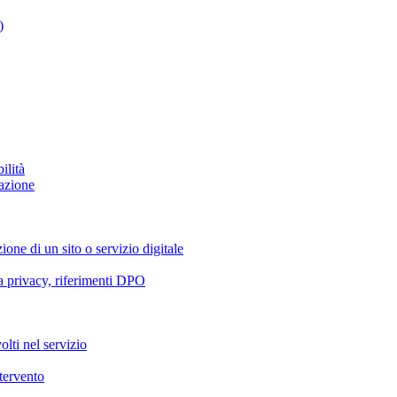
)
ilità
azione
ione di un sito o servizio digitale
va privacy, riferimenti DPO
olti nel servizio
ntervento