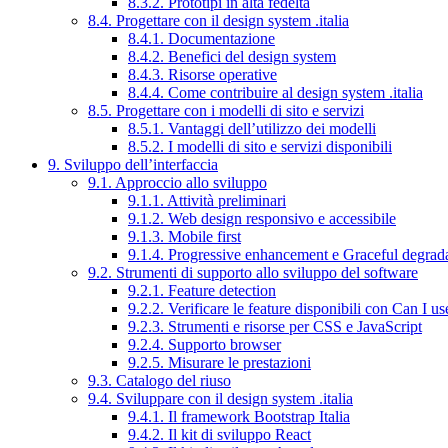
8.3.2. Prototipi in alta fedeltà
8.4. Progettare con il design system .italia
8.4.1. Documentazione
8.4.2. Benefici del design system
8.4.3. Risorse operative
8.4.4. Come contribuire al design system .italia
8.5. Progettare con i modelli di sito e servizi
8.5.1. Vantaggi dell’utilizzo dei modelli
8.5.2. I modelli di sito e servizi disponibili
9. Sviluppo dell’interfaccia
9.1. Approccio allo sviluppo
9.1.1. Attività preliminari
9.1.2. Web design responsivo e accessibile
9.1.3. Mobile first
9.1.4. Progressive enhancement e Graceful degrad
9.2. Strumenti di supporto allo sviluppo del software
9.2.1. Feature detection
9.2.2. Verificare le feature disponibili con Can I us
9.2.3. Strumenti e risorse per CSS e JavaScript
9.2.4. Supporto browser
9.2.5. Misurare le prestazioni
9.3. Catalogo del riuso
9.4. Sviluppare con il design system .italia
9.4.1. Il framework Bootstrap Italia
9.4.2. Il kit di sviluppo React