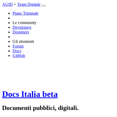
AGID
+
Team Digitale
Piano Triennale
Le community
Developers
Designers
Gli strumenti
Forum
Docs
GitHub
Docs Italia
beta
Documenti pubblici, digitali.