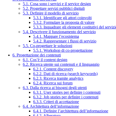
5.1. Cosa sono i servizi e il service design
5.2. Progettare servizi pubblici digitali
5.3. Definire il modello di servizio
5.3.1. Identificare gli attori coinvolti
5.3.2. Formulare la proposta di valore
5.3.3. Inquadrare gli elementi costitutivi del serviz
5.4. Descrivere il funzionamento del servizio
5.4.1. Mappare l’ecosistema
5.4.2. Rappresentare i flussi di servizio
5.5. Co-progettare le soluzioni
5.5.1. Workshop di co-progettazione
6. Progettazione dei contenuti
6.1. Cos’è il content design
6.2. Ricerca utente sui contenuti e il linguaggio
6.2.1. Content discovery
6.2.2. Dati di ricerca (search keywords)
6.2.3. Ricerca tramite analytics
6.2.4. Ricerca sui forum
6.3. Dalla ricerca ai bisogni degli utenti
6.3.1. User stories per definire i contenuti
6.3.2. Job stories per definire i contenuti
6.3.3. Criteri di accettazione
6.4. Architettura dell’informazione
6.4.1. Definire l’architettura dell’informazione
6.4.2. Alberatura