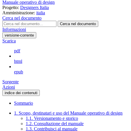
Manuale operativo di design
Progetto:
Designers Italia
Amministrazione:
italia
Cerca nel documento
Cerca nel documento
Informazioni
versione-corrente
Scarica
pdf
html
epub
Sorgente
Azioni
indice dei contenuti
Sommario
1. Scopo, destinatari e uso del Manuale operativo di design
1.1. Versionamento e storico
1.2. Consultazione del manuale
1.3. Contribuisci al manuale