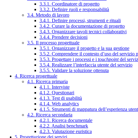
3.3.1. Coordinatore di progetto
3.3.2. Definire ruoli e responsabilità
3.4. Metodo di lavoro
3.4.1. Definire processi, strumenti e rituali
3.4.2. Curare la documentazione di progetto
3.4.3. Organizzare tavoli tecnici collaborativi
3.4.4. Prendere decisioni
3.5. Il processo progettuale
3.5.1. Organizzare il progetto e la sua gestione
3.5.2. Comprendere il contesto d’uso del servizio 
3.5.3. Progettare i processi e i
touchpoint
del servi
3.5.4. Realizzare l’interfaccia utente del servizio
3.5.5. Validare la soluzione ottenuta
4. Ricerca progettuale
4.1. Ricerca primaria
4.1.1. Interviste
4.1.2. Questionari
4.1.3. Test di usabilità
4.1.4. Web analytics
4.1.5. Strumenti di mappatura dell’esperienza uten
4.2. Ricerca secondaria
4.2.1. Ricerca documentale
4.2.2. Analisi benchmark
4.2.3. Valutazione euristica
5. Progettazione dei servizi