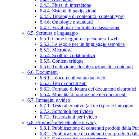
6.4.3. Flussi di interazione
6.4.4. Sistemi di navigazione
6.4.5. Tipologie di contenuto (content type)
6.4.6. Ontologie e standard
6.4.7. Vocabolari controllati e tassonomie
6.5. Scrittura e linguaggio
6.5.1. Come leggono le persone sul web
6.5.2. Le regole per un linguaggio semplice
6.5.3. Microtesti
6.5.4. Scrittura collaborativa
6.5.5. Content critique
6.5.6. Traduzione e localizzazione dei contenuti
6.6. Documenti
6.6.1. I documenti vanno sul web
6.6.2. Tipi di documenti
6.6.3. Formato di lettura dei documenti elettronici
6.6.4. Modalità di produzione dei documenti
6.7. Immagini e video
6.7.1. Testo alternativo (alt text) per le immagini
6.7.2. Sottotitoli per i video
6.7.3. Trascrizioni per i video
6.8. Proprietà intellettuale e privacy
6.8.1. Pubblicazione di contenuti prodotti dalla P
6.8.2. Pubblicazione di contenuti non prodotti dal