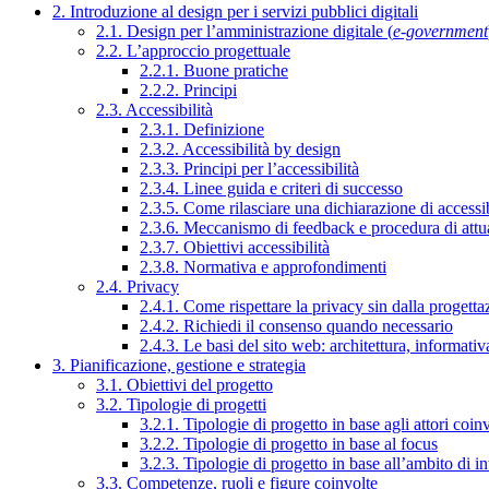
2. Introduzione al design per i servizi pubblici digitali
2.1. Design per l’amministrazione digitale (
e-government
2.2. L’approccio progettuale
2.2.1. Buone pratiche
2.2.2. Principi
2.3. Accessibilità
2.3.1. Definizione
2.3.2. Accessibilità by design
2.3.3. Principi per l’accessibilità
2.3.4. Linee guida e criteri di successo
2.3.5. Come rilasciare una dichiarazione di accessib
2.3.6. Meccanismo di feedback e procedura di attu
2.3.7. Obiettivi accessibilità
2.3.8. Normativa e approfondimenti
2.4. Privacy
2.4.1. Come rispettare la privacy sin dalla progettaz
2.4.2. Richiedi il consenso quando necessario
2.4.3. Le basi del sito web: architettura, informati
3. Pianificazione, gestione e strategia
3.1. Obiettivi del progetto
3.2. Tipologie di progetti
3.2.1. Tipologie di progetto in base agli attori coinv
3.2.2. Tipologie di progetto in base al focus
3.2.3. Tipologie di progetto in base all’ambito di i
3.3. Competenze, ruoli e figure coinvolte