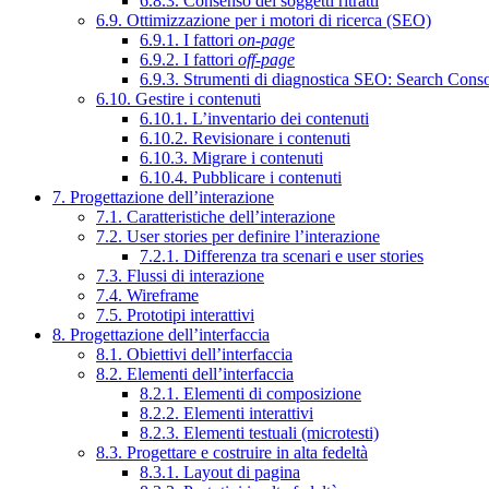
6.8.3. Consenso dei soggetti ritratti
6.9. Ottimizzazione per i motori di ricerca (SEO)
6.9.1. I fattori
on-page
6.9.2. I fattori
off-page
6.9.3. Strumenti di diagnostica SEO: Search Cons
6.10. Gestire i contenuti
6.10.1. L’inventario dei contenuti
6.10.2. Revisionare i contenuti
6.10.3. Migrare i contenuti
6.10.4. Pubblicare i contenuti
7. Progettazione dell’interazione
7.1. Caratteristiche dell’interazione
7.2. User stories per definire l’interazione
7.2.1. Differenza tra scenari e user stories
7.3. Flussi di interazione
7.4. Wireframe
7.5. Prototipi interattivi
8. Progettazione dell’interfaccia
8.1. Obiettivi dell’interfaccia
8.2. Elementi dell’interfaccia
8.2.1. Elementi di composizione
8.2.2. Elementi interattivi
8.2.3. Elementi testuali (microtesti)
8.3. Progettare e costruire in alta fedeltà
8.3.1. Layout di pagina