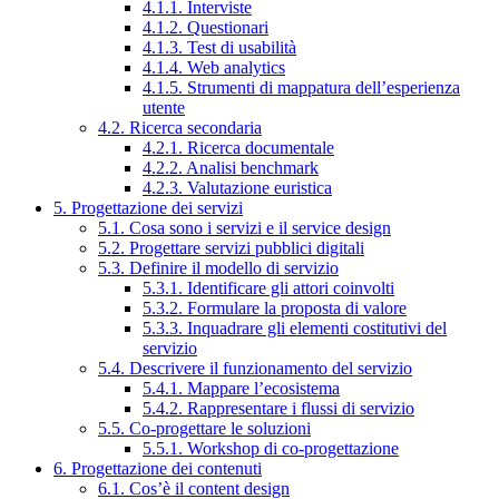
4.1.1. Interviste
4.1.2. Questionari
4.1.3. Test di usabilità
4.1.4. Web analytics
4.1.5. Strumenti di mappatura dell’esperienza
utente
4.2. Ricerca secondaria
4.2.1. Ricerca documentale
4.2.2. Analisi benchmark
4.2.3. Valutazione euristica
5. Progettazione dei servizi
5.1. Cosa sono i servizi e il service design
5.2. Progettare servizi pubblici digitali
5.3. Definire il modello di servizio
5.3.1. Identificare gli attori coinvolti
5.3.2. Formulare la proposta di valore
5.3.3. Inquadrare gli elementi costitutivi del
servizio
5.4. Descrivere il funzionamento del servizio
5.4.1. Mappare l’ecosistema
5.4.2. Rappresentare i flussi di servizio
5.5. Co-progettare le soluzioni
5.5.1. Workshop di co-progettazione
6. Progettazione dei contenuti
6.1. Cos’è il content design