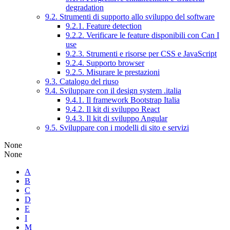
degradation
9.2. Strumenti di supporto allo sviluppo del software
9.2.1. Feature detection
9.2.2. Verificare le feature disponibili con Can I
use
9.2.3. Strumenti e risorse per CSS e JavaScript
9.2.4. Supporto browser
9.2.5. Misurare le prestazioni
9.3. Catalogo del riuso
9.4. Sviluppare con il design system .italia
9.4.1. Il framework Bootstrap Italia
9.4.2. Il kit di sviluppo React
9.4.3. Il kit di sviluppo Angular
9.5. Sviluppare con i modelli di sito e servizi
None
None
A
B
C
D
E
I
M