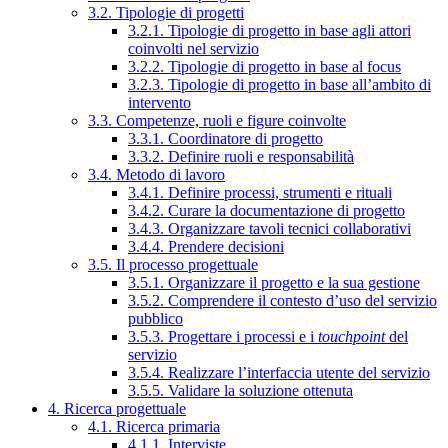
3.2. Tipologie di progetti
3.2.1. Tipologie di progetto in base agli attori
coinvolti nel servizio
3.2.2. Tipologie di progetto in base al focus
3.2.3. Tipologie di progetto in base all’ambito di
intervento
3.3. Competenze, ruoli e figure coinvolte
3.3.1. Coordinatore di progetto
3.3.2. Definire ruoli e responsabilità
3.4. Metodo di lavoro
3.4.1. Definire processi, strumenti e rituali
3.4.2. Curare la documentazione di progetto
3.4.3. Organizzare tavoli tecnici collaborativi
3.4.4. Prendere decisioni
3.5. Il processo progettuale
3.5.1. Organizzare il progetto e la sua gestione
3.5.2. Comprendere il contesto d’uso del servizio
pubblico
3.5.3. Progettare i processi e i
touchpoint
del
servizio
3.5.4. Realizzare l’interfaccia utente del servizio
3.5.5. Validare la soluzione ottenuta
4. Ricerca progettuale
4.1. Ricerca primaria
4.1.1. Interviste