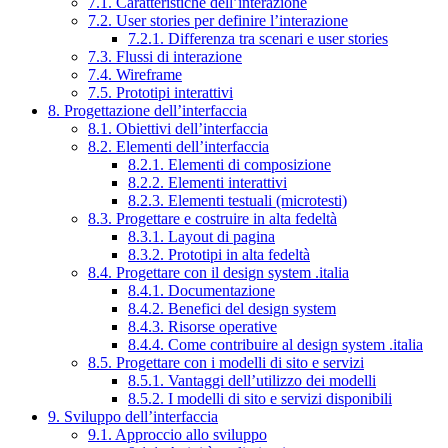
7.1. Caratteristiche dell’interazione
7.2. User stories per definire l’interazione
7.2.1. Differenza tra scenari e user stories
7.3. Flussi di interazione
7.4. Wireframe
7.5. Prototipi interattivi
8. Progettazione dell’interfaccia
8.1. Obiettivi dell’interfaccia
8.2. Elementi dell’interfaccia
8.2.1. Elementi di composizione
8.2.2. Elementi interattivi
8.2.3. Elementi testuali (microtesti)
8.3. Progettare e costruire in alta fedeltà
8.3.1. Layout di pagina
8.3.2. Prototipi in alta fedeltà
8.4. Progettare con il design system .italia
8.4.1. Documentazione
8.4.2. Benefici del design system
8.4.3. Risorse operative
8.4.4. Come contribuire al design system .italia
8.5. Progettare con i modelli di sito e servizi
8.5.1. Vantaggi dell’utilizzo dei modelli
8.5.2. I modelli di sito e servizi disponibili
9. Sviluppo dell’interfaccia
9.1. Approccio allo sviluppo