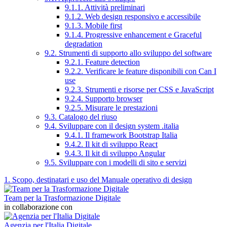
9.1.1. Attività preliminari
9.1.2. Web design responsivo e accessibile
9.1.3. Mobile first
9.1.4. Progressive enhancement e Graceful
degradation
9.2. Strumenti di supporto allo sviluppo del software
9.2.1. Feature detection
9.2.2. Verificare le feature disponibili con Can I
use
9.2.3. Strumenti e risorse per CSS e JavaScript
9.2.4. Supporto browser
9.2.5. Misurare le prestazioni
9.3. Catalogo del riuso
9.4. Sviluppare con il design system .italia
9.4.1. Il framework Bootstrap Italia
9.4.2. Il kit di sviluppo React
9.4.3. Il kit di sviluppo Angular
9.5. Sviluppare con i modelli di sito e servizi
1. Scopo, destinatari e uso del Manuale operativo di design
Team per la Trasformazione Digitale
in collaborazione con
Agenzia per l'Italia Digitale