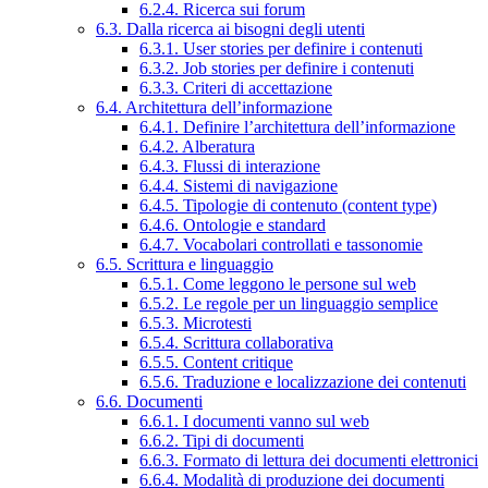
6.2.4. Ricerca sui forum
6.3. Dalla ricerca ai bisogni degli utenti
6.3.1. User stories per definire i contenuti
6.3.2. Job stories per definire i contenuti
6.3.3. Criteri di accettazione
6.4. Architettura dell’informazione
6.4.1. Definire l’architettura dell’informazione
6.4.2. Alberatura
6.4.3. Flussi di interazione
6.4.4. Sistemi di navigazione
6.4.5. Tipologie di contenuto (content type)
6.4.6. Ontologie e standard
6.4.7. Vocabolari controllati e tassonomie
6.5. Scrittura e linguaggio
6.5.1. Come leggono le persone sul web
6.5.2. Le regole per un linguaggio semplice
6.5.3. Microtesti
6.5.4. Scrittura collaborativa
6.5.5. Content critique
6.5.6. Traduzione e localizzazione dei contenuti
6.6. Documenti
6.6.1. I documenti vanno sul web
6.6.2. Tipi di documenti
6.6.3. Formato di lettura dei documenti elettronici
6.6.4. Modalità di produzione dei documenti