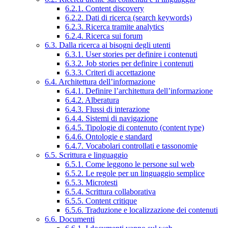
6.2.1. Content discovery
6.2.2. Dati di ricerca (search keywords)
6.2.3. Ricerca tramite analytics
6.2.4. Ricerca sui forum
6.3. Dalla ricerca ai bisogni degli utenti
6.3.1. User stories per definire i contenuti
6.3.2. Job stories per definire i contenuti
6.3.3. Criteri di accettazione
6.4. Architettura dell’informazione
6.4.1. Definire l’architettura dell’informazione
6.4.2. Alberatura
6.4.3. Flussi di interazione
6.4.4. Sistemi di navigazione
6.4.5. Tipologie di contenuto (content type)
6.4.6. Ontologie e standard
6.4.7. Vocabolari controllati e tassonomie
6.5. Scrittura e linguaggio
6.5.1. Come leggono le persone sul web
6.5.2. Le regole per un linguaggio semplice
6.5.3. Microtesti
6.5.4. Scrittura collaborativa
6.5.5. Content critique
6.5.6. Traduzione e localizzazione dei contenuti
6.6. Documenti