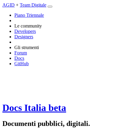
AGID
+
Team Digitale
Piano Triennale
Le community
Developers
Designers
Gli strumenti
Forum
Docs
GitHub
Docs Italia
beta
Documenti pubblici, digitali.