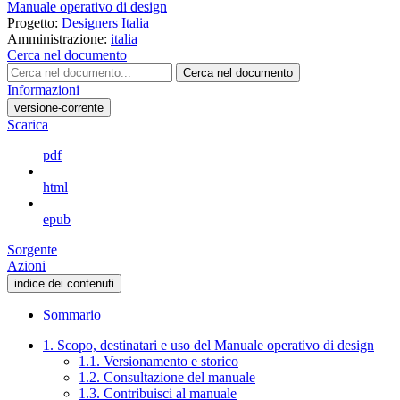
Manuale operativo di design
Progetto:
Designers Italia
Amministrazione:
italia
Cerca nel documento
Cerca nel documento
Informazioni
versione-corrente
Scarica
pdf
html
epub
Sorgente
Azioni
indice dei contenuti
Sommario
1. Scopo, destinatari e uso del Manuale operativo di design
1.1. Versionamento e storico
1.2. Consultazione del manuale
1.3. Contribuisci al manuale