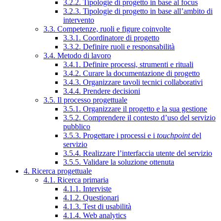
3.2.2. Tipologie di progetto in base al focus
3.2.3. Tipologie di progetto in base all’ambito di
intervento
3.3. Competenze, ruoli e figure coinvolte
3.3.1. Coordinatore di progetto
3.3.2. Definire ruoli e responsabilità
3.4. Metodo di lavoro
3.4.1. Definire processi, strumenti e rituali
3.4.2. Curare la documentazione di progetto
3.4.3. Organizzare tavoli tecnici collaborativi
3.4.4. Prendere decisioni
3.5. Il processo progettuale
3.5.1. Organizzare il progetto e la sua gestione
3.5.2. Comprendere il contesto d’uso del servizio
pubblico
3.5.3. Progettare i processi e i
touchpoint
del
servizio
3.5.4. Realizzare l’interfaccia utente del servizio
3.5.5. Validare la soluzione ottenuta
4. Ricerca progettuale
4.1. Ricerca primaria
4.1.1. Interviste
4.1.2. Questionari
4.1.3. Test di usabilità
4.1.4. Web analytics