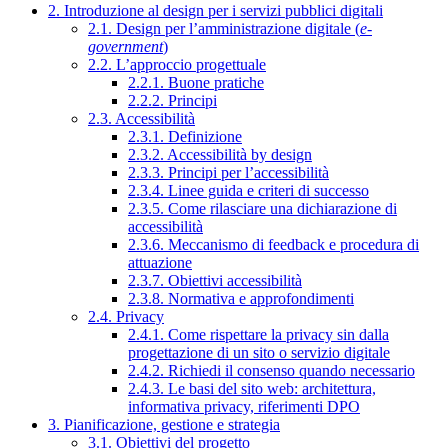
2. Introduzione al design per i servizi pubblici digitali
2.1. Design per l’amministrazione digitale (
e-
government
)
2.2. L’approccio progettuale
2.2.1. Buone pratiche
2.2.2. Principi
2.3. Accessibilità
2.3.1. Definizione
2.3.2. Accessibilità by design
2.3.3. Principi per l’accessibilità
2.3.4. Linee guida e criteri di successo
2.3.5. Come rilasciare una dichiarazione di
accessibilità
2.3.6. Meccanismo di feedback e procedura di
attuazione
2.3.7. Obiettivi accessibilità
2.3.8. Normativa e approfondimenti
2.4. Privacy
2.4.1. Come rispettare la privacy sin dalla
progettazione di un sito o servizio digitale
2.4.2. Richiedi il consenso quando necessario
2.4.3. Le basi del sito web: architettura,
informativa privacy, riferimenti DPO
3. Pianificazione, gestione e strategia
3.1. Obiettivi del progetto