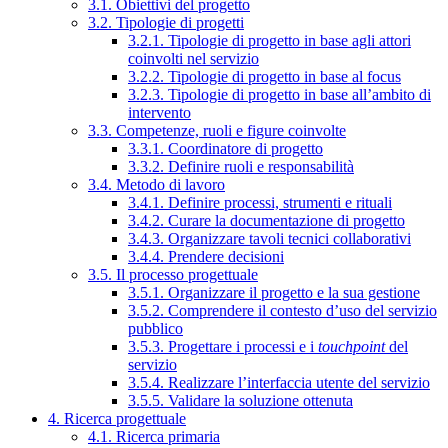
3.1. Obiettivi del progetto
3.2. Tipologie di progetti
3.2.1. Tipologie di progetto in base agli attori
coinvolti nel servizio
3.2.2. Tipologie di progetto in base al focus
3.2.3. Tipologie di progetto in base all’ambito di
intervento
3.3. Competenze, ruoli e figure coinvolte
3.3.1. Coordinatore di progetto
3.3.2. Definire ruoli e responsabilità
3.4. Metodo di lavoro
3.4.1. Definire processi, strumenti e rituali
3.4.2. Curare la documentazione di progetto
3.4.3. Organizzare tavoli tecnici collaborativi
3.4.4. Prendere decisioni
3.5. Il processo progettuale
3.5.1. Organizzare il progetto e la sua gestione
3.5.2. Comprendere il contesto d’uso del servizio
pubblico
3.5.3. Progettare i processi e i
touchpoint
del
servizio
3.5.4. Realizzare l’interfaccia utente del servizio
3.5.5. Validare la soluzione ottenuta
4. Ricerca progettuale
4.1. Ricerca primaria