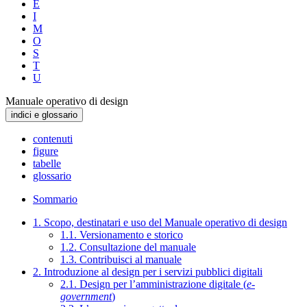
E
I
M
O
S
T
U
Manuale operativo di design
indici e glossario
contenuti
figure
tabelle
glossario
Sommario
1. Scopo, destinatari e uso del Manuale operativo di design
1.1. Versionamento e storico
1.2. Consultazione del manuale
1.3. Contribuisci al manuale
2. Introduzione al design per i servizi pubblici digitali
2.1. Design per l’amministrazione digitale (
e-
government
)