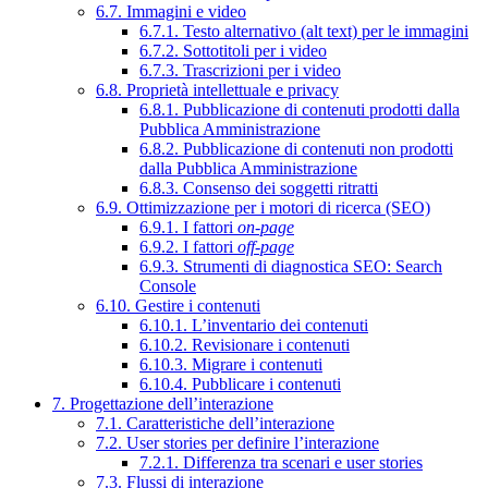
6.7. Immagini e video
6.7.1. Testo alternativo (alt text) per le immagini
6.7.2. Sottotitoli per i video
6.7.3. Trascrizioni per i video
6.8. Proprietà intellettuale e privacy
6.8.1. Pubblicazione di contenuti prodotti dalla
Pubblica Amministrazione
6.8.2. Pubblicazione di contenuti non prodotti
dalla Pubblica Amministrazione
6.8.3. Consenso dei soggetti ritratti
6.9. Ottimizzazione per i motori di ricerca (SEO)
6.9.1. I fattori
on-page
6.9.2. I fattori
off-page
6.9.3. Strumenti di diagnostica SEO: Search
Console
6.10. Gestire i contenuti
6.10.1. L’inventario dei contenuti
6.10.2. Revisionare i contenuti
6.10.3. Migrare i contenuti
6.10.4. Pubblicare i contenuti
7. Progettazione dell’interazione
7.1. Caratteristiche dell’interazione
7.2. User stories per definire l’interazione
7.2.1. Differenza tra scenari e user stories
7.3. Flussi di interazione