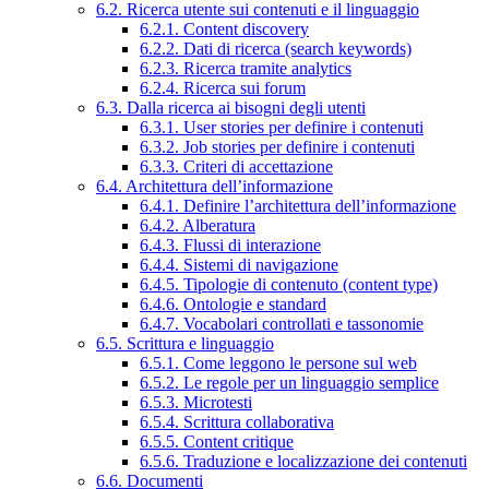
6.2. Ricerca utente sui contenuti e il linguaggio
6.2.1. Content discovery
6.2.2. Dati di ricerca (search keywords)
6.2.3. Ricerca tramite analytics
6.2.4. Ricerca sui forum
6.3. Dalla ricerca ai bisogni degli utenti
6.3.1. User stories per definire i contenuti
6.3.2. Job stories per definire i contenuti
6.3.3. Criteri di accettazione
6.4. Architettura dell’informazione
6.4.1. Definire l’architettura dell’informazione
6.4.2. Alberatura
6.4.3. Flussi di interazione
6.4.4. Sistemi di navigazione
6.4.5. Tipologie di contenuto (content type)
6.4.6. Ontologie e standard
6.4.7. Vocabolari controllati e tassonomie
6.5. Scrittura e linguaggio
6.5.1. Come leggono le persone sul web
6.5.2. Le regole per un linguaggio semplice
6.5.3. Microtesti
6.5.4. Scrittura collaborativa
6.5.5. Content critique
6.5.6. Traduzione e localizzazione dei contenuti
6.6. Documenti