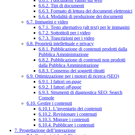
6.6.1. I documenti vanno sul web
6.6.2. Tipi di documenti
6.6.3. Formato di lettura dei documenti elettronici
6.6.4. Modalità di produzione dei documenti
6.7. Immagini e video
6.7.1. Testo alternativo (alt text) per le immagini
6.7.2. Sottotitoli per i video
6.7.3. Trascrizioni per i video
6.8. Proprietà intellettuale e privacy
6.8.1. Pubblicazione di contenuti prodotti dalla
Pubblica Amministrazione
6.8.2. Pubblicazione di contenuti non prodotti
dalla Pubblica Amministrazione
6.8.3. Consenso dei soggetti ritratti
6.9. Ottimizzazione per i motori di ricerca (SEO)
6.9.1. I fattori
on-page
6.9.2. I fattori
off-page
6.9.3. Strumenti di diagnostica SEO: Search
Console
6.10. Gestire i contenuti
6.10.1. L’inventario dei contenuti
6.10.2. Revisionare i contenuti
6.10.3. Migrare i contenuti
6.10.4. Pubblicare i contenuti
7. Progettazione dell’interazione