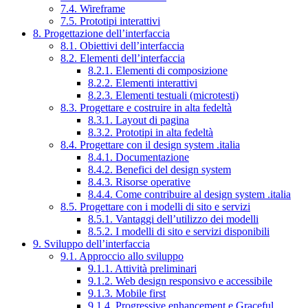
7.4. Wireframe
7.5. Prototipi interattivi
8. Progettazione dell’interfaccia
8.1. Obiettivi dell’interfaccia
8.2. Elementi dell’interfaccia
8.2.1. Elementi di composizione
8.2.2. Elementi interattivi
8.2.3. Elementi testuali (microtesti)
8.3. Progettare e costruire in alta fedeltà
8.3.1. Layout di pagina
8.3.2. Prototipi in alta fedeltà
8.4. Progettare con il design system .italia
8.4.1. Documentazione
8.4.2. Benefici del design system
8.4.3. Risorse operative
8.4.4. Come contribuire al design system .italia
8.5. Progettare con i modelli di sito e servizi
8.5.1. Vantaggi dell’utilizzo dei modelli
8.5.2. I modelli di sito e servizi disponibili
9. Sviluppo dell’interfaccia
9.1. Approccio allo sviluppo
9.1.1. Attività preliminari
9.1.2. Web design responsivo e accessibile
9.1.3. Mobile first
9.1.4. Progressive enhancement e Graceful