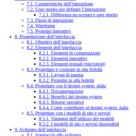
7.1. Caratteristiche dell’interazione
7.2. User stories per definire l’interazione
7.2.1. Differenza tra scenari e user stories
7.3. Flussi di interazione
7.4. Wireframe
7.5. Prototipi interattivi
8. Progettazione dell’interfaccia
8.1. Obiettivi dell’interfaccia
8.2. Elementi dell’interfaccia
8.2.1. Elementi di composizione
8.2.2. Elementi interattivi
8.2.3. Elementi testuali (microtesti)
8.3. Progettare e costruire in alta fedeltà
8.3.1. Layout di pagina
8.3.2. Prototipi in alta fedeltà
8.4. Progettare con il design system .italia
8.4.1. Documentazione
8.4.2. Benefici del design system
8.4.3. Risorse operative
8.4.4. Come contribuire al design system .italia
8.5. Progettare con i modelli di sito e servizi
8.5.1. Vantaggi dell’utilizzo dei modelli
8.5.2. I modelli di sito e servizi disponibili
9. Sviluppo dell’interfaccia
9.1. Approccio allo sviluppo