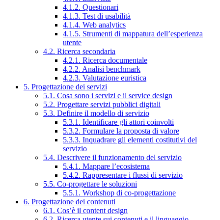
4.1.2. Questionari
4.1.3. Test di usabilità
4.1.4. Web analytics
4.1.5. Strumenti di mappatura dell’esperienza
utente
4.2. Ricerca secondaria
4.2.1. Ricerca documentale
4.2.2. Analisi benchmark
4.2.3. Valutazione euristica
5. Progettazione dei servizi
5.1. Cosa sono i servizi e il service design
5.2. Progettare servizi pubblici digitali
5.3. Definire il modello di servizio
5.3.1. Identificare gli attori coinvolti
5.3.2. Formulare la proposta di valore
5.3.3. Inquadrare gli elementi costitutivi del
servizio
5.4. Descrivere il funzionamento del servizio
5.4.1. Mappare l’ecosistema
5.4.2. Rappresentare i flussi di servizio
5.5. Co-progettare le soluzioni
5.5.1. Workshop di co-progettazione
6. Progettazione dei contenuti
6.1. Cos’è il content design
6.2. Ricerca utente sui contenuti e il linguaggio