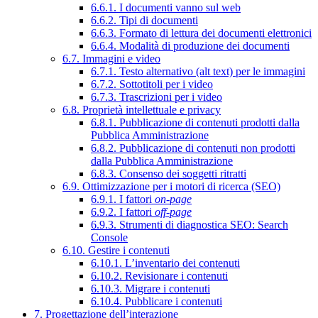
6.6.1. I documenti vanno sul web
6.6.2. Tipi di documenti
6.6.3. Formato di lettura dei documenti elettronici
6.6.4. Modalità di produzione dei documenti
6.7. Immagini e video
6.7.1. Testo alternativo (alt text) per le immagini
6.7.2. Sottotitoli per i video
6.7.3. Trascrizioni per i video
6.8. Proprietà intellettuale e privacy
6.8.1. Pubblicazione di contenuti prodotti dalla
Pubblica Amministrazione
6.8.2. Pubblicazione di contenuti non prodotti
dalla Pubblica Amministrazione
6.8.3. Consenso dei soggetti ritratti
6.9. Ottimizzazione per i motori di ricerca (SEO)
6.9.1. I fattori
on-page
6.9.2. I fattori
off-page
6.9.3. Strumenti di diagnostica SEO: Search
Console
6.10. Gestire i contenuti
6.10.1. L’inventario dei contenuti
6.10.2. Revisionare i contenuti
6.10.3. Migrare i contenuti
6.10.4. Pubblicare i contenuti
7. Progettazione dell’interazione