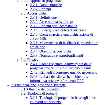
2.2. L’approccio progettuale
2.2.1. Buone pratiche
2.2.2. Principi
2.3. Accessibilità
2.3.1. Definizione
2.3.2. Accessibilità by design
2.3.3. Principi per l’accessibilità
2.3.4. Linee guida e criteri di successo
2.3.5. Come rilasciare una dichiarazione di
accessibilità
2.3.6. Meccanismo di feedback e procedura di
attuazione
2.3.7. Obiettivi accessibilità
2.3.8. Normativa e approfondimenti
2.4. Privacy
2.4.1. Come rispettare la privacy sin dalla
progettazione di un sito o servizio digitale
2.4.2. Richiedi il consenso quando necessario
2.4.3. Le basi del sito web: architettura,
informativa privacy, riferimenti DPO
3. Pianificazione, gestione e strategia
3.1. Obiettivi del progetto
3.2. Tipologie di progetti
3.2.1. Tipologie di progetto in base agli attori
coinvolti nel servizio