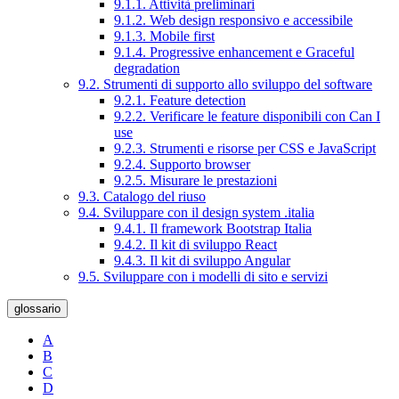
9.1.1. Attività preliminari
9.1.2. Web design responsivo e accessibile
9.1.3. Mobile first
9.1.4. Progressive enhancement e Graceful
degradation
9.2. Strumenti di supporto allo sviluppo del software
9.2.1. Feature detection
9.2.2. Verificare le feature disponibili con Can I
use
9.2.3. Strumenti e risorse per CSS e JavaScript
9.2.4. Supporto browser
9.2.5. Misurare le prestazioni
9.3. Catalogo del riuso
9.4. Sviluppare con il design system .italia
9.4.1. Il framework Bootstrap Italia
9.4.2. Il kit di sviluppo React
9.4.3. Il kit di sviluppo Angular
9.5. Sviluppare con i modelli di sito e servizi
glossario
A
B
C
D