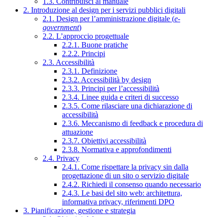
1.3. Contribuisci al manuale
2. Introduzione al design per i servizi pubblici digitali
2.1. Design per l’amministrazione digitale (
e-
government
)
2.2. L’approccio progettuale
2.2.1. Buone pratiche
2.2.2. Principi
2.3. Accessibilità
2.3.1. Definizione
2.3.2. Accessibilità by design
2.3.3. Principi per l’accessibilità
2.3.4. Linee guida e criteri di successo
2.3.5. Come rilasciare una dichiarazione di
accessibilità
2.3.6. Meccanismo di feedback e procedura di
attuazione
2.3.7. Obiettivi accessibilità
2.3.8. Normativa e approfondimenti
2.4. Privacy
2.4.1. Come rispettare la privacy sin dalla
progettazione di un sito o servizio digitale
2.4.2. Richiedi il consenso quando necessario
2.4.3. Le basi del sito web: architettura,
informativa privacy, riferimenti DPO
3. Pianificazione, gestione e strategia