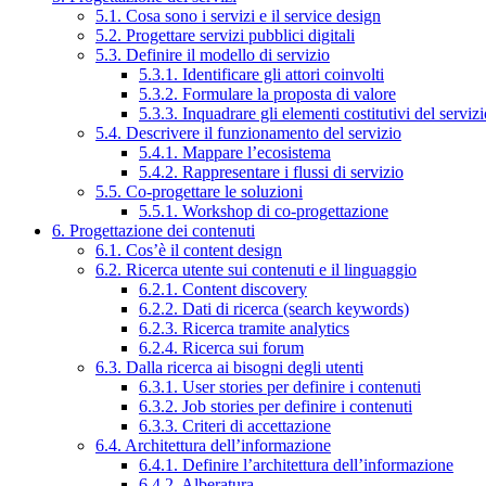
5.1. Cosa sono i servizi e il service design
5.2. Progettare servizi pubblici digitali
5.3. Definire il modello di servizio
5.3.1. Identificare gli attori coinvolti
5.3.2. Formulare la proposta di valore
5.3.3. Inquadrare gli elementi costitutivi del serviz
5.4. Descrivere il funzionamento del servizio
5.4.1. Mappare l’ecosistema
5.4.2. Rappresentare i flussi di servizio
5.5. Co-progettare le soluzioni
5.5.1. Workshop di co-progettazione
6. Progettazione dei contenuti
6.1. Cos’è il content design
6.2. Ricerca utente sui contenuti e il linguaggio
6.2.1. Content discovery
6.2.2. Dati di ricerca (search keywords)
6.2.3. Ricerca tramite analytics
6.2.4. Ricerca sui forum
6.3. Dalla ricerca ai bisogni degli utenti
6.3.1. User stories per definire i contenuti
6.3.2. Job stories per definire i contenuti
6.3.3. Criteri di accettazione
6.4. Architettura dell’informazione
6.4.1. Definire l’architettura dell’informazione
6.4.2. Alberatura