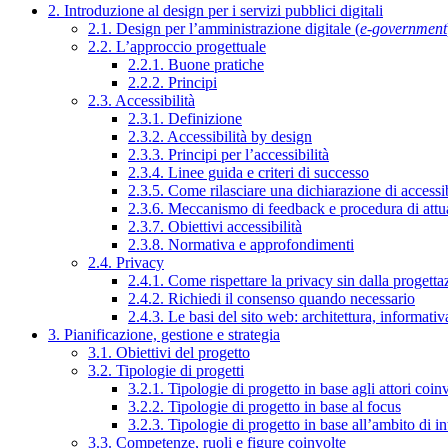
2. Introduzione al design per i servizi pubblici digitali
2.1. Design per l’amministrazione digitale (
e-government
2.2. L’approccio progettuale
2.2.1. Buone pratiche
2.2.2. Principi
2.3. Accessibilità
2.3.1. Definizione
2.3.2. Accessibilità by design
2.3.3. Principi per l’accessibilità
2.3.4. Linee guida e criteri di successo
2.3.5. Come rilasciare una dichiarazione di accessib
2.3.6. Meccanismo di feedback e procedura di attu
2.3.7. Obiettivi accessibilità
2.3.8. Normativa e approfondimenti
2.4. Privacy
2.4.1. Come rispettare la privacy sin dalla progettaz
2.4.2. Richiedi il consenso quando necessario
2.4.3. Le basi del sito web: architettura, informati
3. Pianificazione, gestione e strategia
3.1. Obiettivi del progetto
3.2. Tipologie di progetti
3.2.1. Tipologie di progetto in base agli attori coinv
3.2.2. Tipologie di progetto in base al focus
3.2.3. Tipologie di progetto in base all’ambito di i
3.3. Competenze, ruoli e figure coinvolte