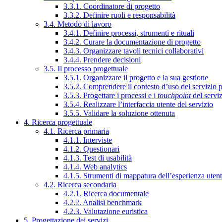
3.3.1. Coordinatore di progetto
3.3.2. Definire ruoli e responsabilità
3.4. Metodo di lavoro
3.4.1. Definire processi, strumenti e rituali
3.4.2. Curare la documentazione di progetto
3.4.3. Organizzare tavoli tecnici collaborativi
3.4.4. Prendere decisioni
3.5. Il processo progettuale
3.5.1. Organizzare il progetto e la sua gestione
3.5.2. Comprendere il contesto d’uso del servizio 
3.5.3. Progettare i processi e i
touchpoint
del servi
3.5.4. Realizzare l’interfaccia utente del servizio
3.5.5. Validare la soluzione ottenuta
4. Ricerca progettuale
4.1. Ricerca primaria
4.1.1. Interviste
4.1.2. Questionari
4.1.3. Test di usabilità
4.1.4. Web analytics
4.1.5. Strumenti di mappatura dell’esperienza uten
4.2. Ricerca secondaria
4.2.1. Ricerca documentale
4.2.2. Analisi benchmark
4.2.3. Valutazione euristica
5. Progettazione dei servizi