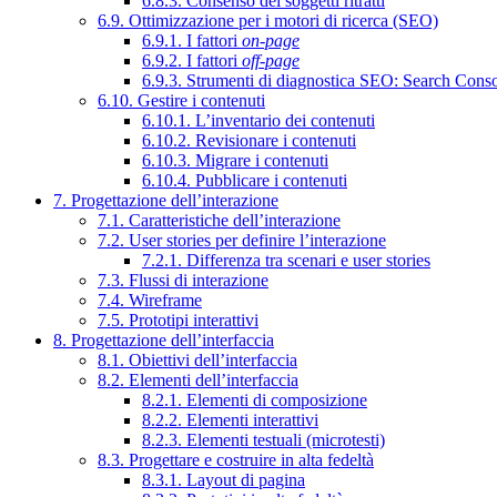
6.8.3. Consenso dei soggetti ritratti
6.9. Ottimizzazione per i motori di ricerca (SEO)
6.9.1. I fattori
on-page
6.9.2. I fattori
off-page
6.9.3. Strumenti di diagnostica SEO: Search Cons
6.10. Gestire i contenuti
6.10.1. L’inventario dei contenuti
6.10.2. Revisionare i contenuti
6.10.3. Migrare i contenuti
6.10.4. Pubblicare i contenuti
7. Progettazione dell’interazione
7.1. Caratteristiche dell’interazione
7.2. User stories per definire l’interazione
7.2.1. Differenza tra scenari e user stories
7.3. Flussi di interazione
7.4. Wireframe
7.5. Prototipi interattivi
8. Progettazione dell’interfaccia
8.1. Obiettivi dell’interfaccia
8.2. Elementi dell’interfaccia
8.2.1. Elementi di composizione
8.2.2. Elementi interattivi
8.2.3. Elementi testuali (microtesti)
8.3. Progettare e costruire in alta fedeltà
8.3.1. Layout di pagina