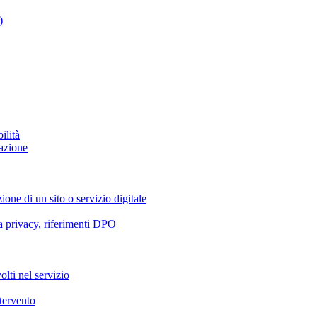
)
ilità
azione
ione di un sito o servizio digitale
va privacy, riferimenti DPO
olti nel servizio
ntervento