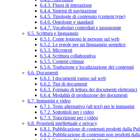
6.4.3. Flussi di interazione
6.4.4. Sistemi di navigazione
6.4.5. Tipologie di contenuto (content type)
6.4.6. Ontologie e standard
6.4.7. Vocabolari controllati e tassonomie
6.5. Scrittura e linguaggio
6.5.1. Come leggono le persone sul web
6.5.2. Le regole per un linguaggio semplice
6.5.3. Microtesti
6.5.4. Scrittura collaborativa
6.5.5. Content critique
6.5.6. Traduzione e localizzazione dei contenuti
6.6. Documenti
6.6.1. I documenti vanno sul web
6.6.2. Tipi di documenti
6.6.3. Formato di lettura dei documenti elettronici
6.6.4. Modalità di produzione dei documenti
6.7. Immagini e video
6.7.1. Testo alternativo (alt text) per le immagini
6.7.2. Sottotitoli per i video
6.7.3. Trascrizioni per i video
6.8. Proprietà intellettuale e privacy
6.8.1. Pubblicazione di contenuti prodotti dalla P
6.8.2. Pubblicazione di contenuti non prodotti dal