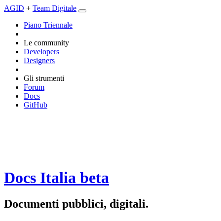
AGID
+
Team Digitale
Piano Triennale
Le community
Developers
Designers
Gli strumenti
Forum
Docs
GitHub
Docs Italia
beta
Documenti pubblici, digitali.