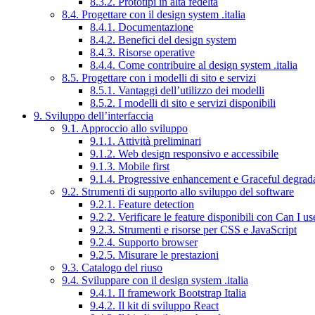
8.3.2. Prototipi in alta fedeltà
8.4. Progettare con il design system .italia
8.4.1. Documentazione
8.4.2. Benefici del design system
8.4.3. Risorse operative
8.4.4. Come contribuire al design system .italia
8.5. Progettare con i modelli di sito e servizi
8.5.1. Vantaggi dell’utilizzo dei modelli
8.5.2. I modelli di sito e servizi disponibili
9. Sviluppo dell’interfaccia
9.1. Approccio allo sviluppo
9.1.1. Attività preliminari
9.1.2. Web design responsivo e accessibile
9.1.3. Mobile first
9.1.4. Progressive enhancement e Graceful degrad
9.2. Strumenti di supporto allo sviluppo del software
9.2.1. Feature detection
9.2.2. Verificare le feature disponibili con Can I us
9.2.3. Strumenti e risorse per CSS e JavaScript
9.2.4. Supporto browser
9.2.5. Misurare le prestazioni
9.3. Catalogo del riuso
9.4. Sviluppare con il design system .italia
9.4.1. Il framework Bootstrap Italia
9.4.2. Il kit di sviluppo React