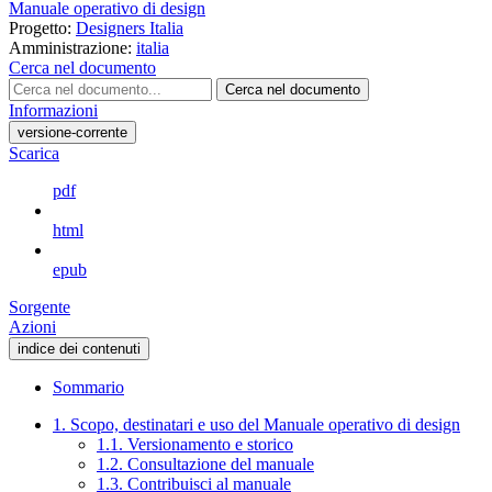
Manuale operativo di design
Progetto:
Designers Italia
Amministrazione:
italia
Cerca nel documento
Cerca nel documento
Informazioni
versione-corrente
Scarica
pdf
html
epub
Sorgente
Azioni
indice dei contenuti
Sommario
1. Scopo, destinatari e uso del Manuale operativo di design
1.1. Versionamento e storico
1.2. Consultazione del manuale
1.3. Contribuisci al manuale