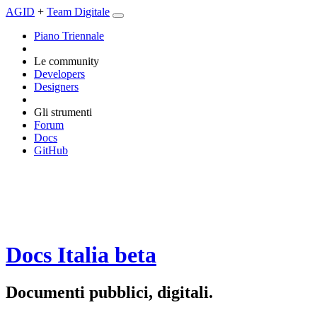
AGID
+
Team Digitale
Piano Triennale
Le community
Developers
Designers
Gli strumenti
Forum
Docs
GitHub
Docs Italia
beta
Documenti pubblici, digitali.