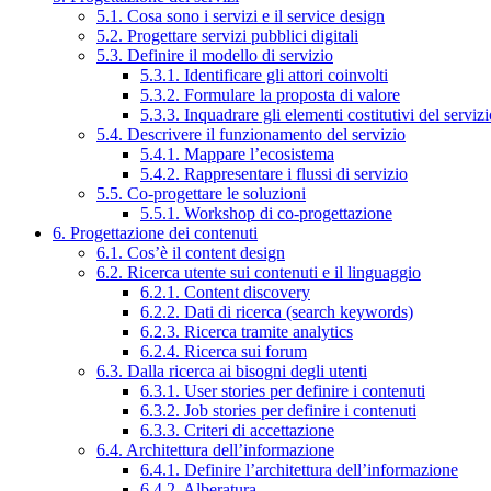
5.1. Cosa sono i servizi e il service design
5.2. Progettare servizi pubblici digitali
5.3. Definire il modello di servizio
5.3.1. Identificare gli attori coinvolti
5.3.2. Formulare la proposta di valore
5.3.3. Inquadrare gli elementi costitutivi del serviz
5.4. Descrivere il funzionamento del servizio
5.4.1. Mappare l’ecosistema
5.4.2. Rappresentare i flussi di servizio
5.5. Co-progettare le soluzioni
5.5.1. Workshop di co-progettazione
6. Progettazione dei contenuti
6.1. Cos’è il content design
6.2. Ricerca utente sui contenuti e il linguaggio
6.2.1. Content discovery
6.2.2. Dati di ricerca (search keywords)
6.2.3. Ricerca tramite analytics
6.2.4. Ricerca sui forum
6.3. Dalla ricerca ai bisogni degli utenti
6.3.1. User stories per definire i contenuti
6.3.2. Job stories per definire i contenuti
6.3.3. Criteri di accettazione
6.4. Architettura dell’informazione
6.4.1. Definire l’architettura dell’informazione
6.4.2. Alberatura