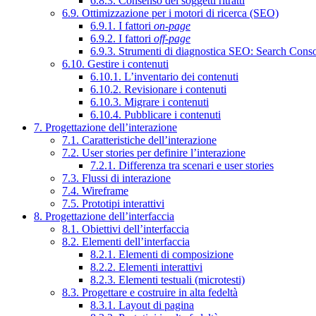
6.8.3. Consenso dei soggetti ritratti
6.9. Ottimizzazione per i motori di ricerca (SEO)
6.9.1. I fattori
on-page
6.9.2. I fattori
off-page
6.9.3. Strumenti di diagnostica SEO: Search Cons
6.10. Gestire i contenuti
6.10.1. L’inventario dei contenuti
6.10.2. Revisionare i contenuti
6.10.3. Migrare i contenuti
6.10.4. Pubblicare i contenuti
7. Progettazione dell’interazione
7.1. Caratteristiche dell’interazione
7.2. User stories per definire l’interazione
7.2.1. Differenza tra scenari e user stories
7.3. Flussi di interazione
7.4. Wireframe
7.5. Prototipi interattivi
8. Progettazione dell’interfaccia
8.1. Obiettivi dell’interfaccia
8.2. Elementi dell’interfaccia
8.2.1. Elementi di composizione
8.2.2. Elementi interattivi
8.2.3. Elementi testuali (microtesti)
8.3. Progettare e costruire in alta fedeltà
8.3.1. Layout di pagina