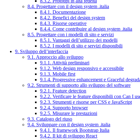
8.3.2. Prototipi in alta fedeltà
8.4. Progettare con il design system .italia
8.4.1. Documentazione
8.4.2. Benefici del design system
8.4.3. Risorse operative
8.4.4. Come contribuire al design system .italia
8.5. Progettare con i modelli di sito e servizi
8.5.1. Vantaggi dell’utilizzo dei modelli
8.5.2. I modelli di sito e servizi disponibili
9. Sviluppo dell’interfaccia
9.1. Approccio allo sviluppo
9.1.1. Attività preliminari
9.1.2. Web design responsivo e accessibile
9.1.3. Mobile first
9.1.4. Progressive enhancement e Graceful degrad
9.2. Strumenti di supporto allo sviluppo del software
9.2.1. Feature detection
9.2.2. Verificare le feature disponibili con Can I us
9.2.3. Strumenti e risorse per CSS e JavaScript
9.2.4. Supporto browser
9.2.5. Misurare le prestazioni
9.3. Catalogo del riuso
9.4. Sviluppare con il design system .italia
9.4.1. Il framework Bootstrap Italia
9.4.2. Il kit di sviluppo React