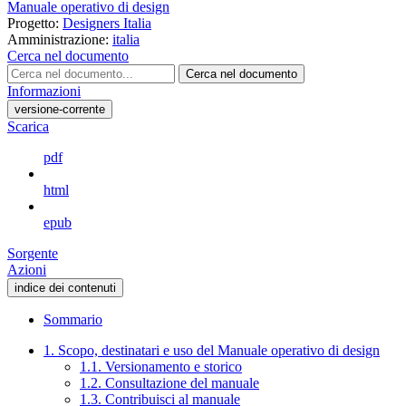
Manuale operativo di design
Progetto:
Designers Italia
Amministrazione:
italia
Cerca nel documento
Cerca nel documento
Informazioni
versione-corrente
Scarica
pdf
html
epub
Sorgente
Azioni
indice dei contenuti
Sommario
1. Scopo, destinatari e uso del Manuale operativo di design
1.1. Versionamento e storico
1.2. Consultazione del manuale
1.3. Contribuisci al manuale