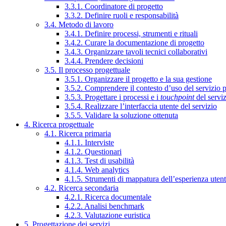
3.3.1. Coordinatore di progetto
3.3.2. Definire ruoli e responsabilità
3.4. Metodo di lavoro
3.4.1. Definire processi, strumenti e rituali
3.4.2. Curare la documentazione di progetto
3.4.3. Organizzare tavoli tecnici collaborativi
3.4.4. Prendere decisioni
3.5. Il processo progettuale
3.5.1. Organizzare il progetto e la sua gestione
3.5.2. Comprendere il contesto d’uso del servizio 
3.5.3. Progettare i processi e i
touchpoint
del servi
3.5.4. Realizzare l’interfaccia utente del servizio
3.5.5. Validare la soluzione ottenuta
4. Ricerca progettuale
4.1. Ricerca primaria
4.1.1. Interviste
4.1.2. Questionari
4.1.3. Test di usabilità
4.1.4. Web analytics
4.1.5. Strumenti di mappatura dell’esperienza uten
4.2. Ricerca secondaria
4.2.1. Ricerca documentale
4.2.2. Analisi benchmark
4.2.3. Valutazione euristica
5. Progettazione dei servizi