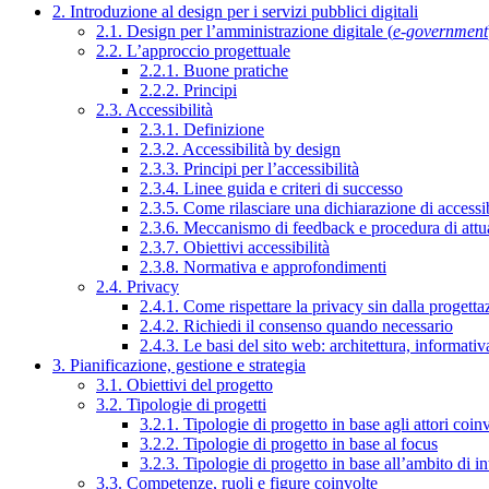
2. Introduzione al design per i servizi pubblici digitali
2.1. Design per l’amministrazione digitale (
e-government
2.2. L’approccio progettuale
2.2.1. Buone pratiche
2.2.2. Principi
2.3. Accessibilità
2.3.1. Definizione
2.3.2. Accessibilità by design
2.3.3. Principi per l’accessibilità
2.3.4. Linee guida e criteri di successo
2.3.5. Come rilasciare una dichiarazione di accessib
2.3.6. Meccanismo di feedback e procedura di attu
2.3.7. Obiettivi accessibilità
2.3.8. Normativa e approfondimenti
2.4. Privacy
2.4.1. Come rispettare la privacy sin dalla progettaz
2.4.2. Richiedi il consenso quando necessario
2.4.3. Le basi del sito web: architettura, informati
3. Pianificazione, gestione e strategia
3.1. Obiettivi del progetto
3.2. Tipologie di progetti
3.2.1. Tipologie di progetto in base agli attori coinv
3.2.2. Tipologie di progetto in base al focus
3.2.3. Tipologie di progetto in base all’ambito di i
3.3. Competenze, ruoli e figure coinvolte