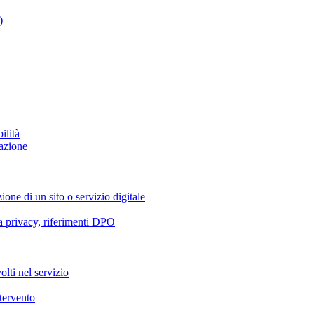
)
ilità
azione
ione di un sito o servizio digitale
va privacy, riferimenti DPO
olti nel servizio
ntervento