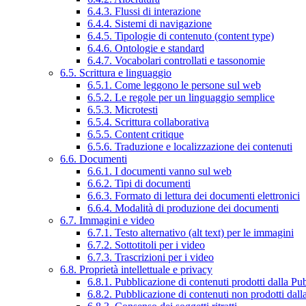
6.4.3. Flussi di interazione
6.4.4. Sistemi di navigazione
6.4.5. Tipologie di contenuto (content type)
6.4.6. Ontologie e standard
6.4.7. Vocabolari controllati e tassonomie
6.5. Scrittura e linguaggio
6.5.1. Come leggono le persone sul web
6.5.2. Le regole per un linguaggio semplice
6.5.3. Microtesti
6.5.4. Scrittura collaborativa
6.5.5. Content critique
6.5.6. Traduzione e localizzazione dei contenuti
6.6. Documenti
6.6.1. I documenti vanno sul web
6.6.2. Tipi di documenti
6.6.3. Formato di lettura dei documenti elettronici
6.6.4. Modalità di produzione dei documenti
6.7. Immagini e video
6.7.1. Testo alternativo (alt text) per le immagini
6.7.2. Sottotitoli per i video
6.7.3. Trascrizioni per i video
6.8. Proprietà intellettuale e privacy
6.8.1. Pubblicazione di contenuti prodotti dalla P
6.8.2. Pubblicazione di contenuti non prodotti dal