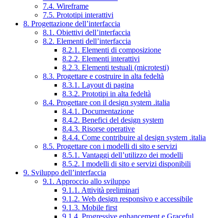
7.4. Wireframe
7.5. Prototipi interattivi
8. Progettazione dell’interfaccia
8.1. Obiettivi dell’interfaccia
8.2. Elementi dell’interfaccia
8.2.1. Elementi di composizione
8.2.2. Elementi interattivi
8.2.3. Elementi testuali (microtesti)
8.3. Progettare e costruire in alta fedeltà
8.3.1. Layout di pagina
8.3.2. Prototipi in alta fedeltà
8.4. Progettare con il design system .italia
8.4.1. Documentazione
8.4.2. Benefici del design system
8.4.3. Risorse operative
8.4.4. Come contribuire al design system .italia
8.5. Progettare con i modelli di sito e servizi
8.5.1. Vantaggi dell’utilizzo dei modelli
8.5.2. I modelli di sito e servizi disponibili
9. Sviluppo dell’interfaccia
9.1. Approccio allo sviluppo
9.1.1. Attività preliminari
9.1.2. Web design responsivo e accessibile
9.1.3. Mobile first
9.1.4. Progressive enhancement e Graceful