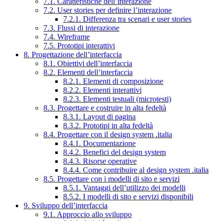
7.1. Caratteristiche dell’interazione
7.2. User stories per definire l’interazione
7.2.1. Differenza tra scenari e user stories
7.3. Flussi di interazione
7.4. Wireframe
7.5. Prototipi interattivi
8. Progettazione dell’interfaccia
8.1. Obiettivi dell’interfaccia
8.2. Elementi dell’interfaccia
8.2.1. Elementi di composizione
8.2.2. Elementi interattivi
8.2.3. Elementi testuali (microtesti)
8.3. Progettare e costruire in alta fedeltà
8.3.1. Layout di pagina
8.3.2. Prototipi in alta fedeltà
8.4. Progettare con il design system .italia
8.4.1. Documentazione
8.4.2. Benefici del design system
8.4.3. Risorse operative
8.4.4. Come contribuire al design system .italia
8.5. Progettare con i modelli di sito e servizi
8.5.1. Vantaggi dell’utilizzo dei modelli
8.5.2. I modelli di sito e servizi disponibili
9. Sviluppo dell’interfaccia
9.1. Approccio allo sviluppo