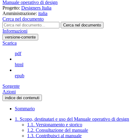
Manuale operativo di design
Progetto:
Designers Italia
Amministrazione:
italia
Cerca nel documento
Cerca nel documento
Informazioni
versione-corrente
Scarica
pdf
html
epub
Sorgente
Azioni
indice dei contenuti
Sommario
1. Scopo, destinatari e uso del Manuale operativo di design
1.1. Versionamento e storico
1.2. Consultazione del manuale
1.3. Contribuisci al manuale