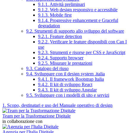
9.1.1. Attività preliminari
9.1.2. Web design responsivo e accessibile
9.1.3. Mobile first
9.1.4. Progressive enhancement e Graceful
degradation
9.2. Strumenti di supporto allo sviluppo del software
9.2.1. Feature detection
9.2.2. Verificare le feature disponibili con Can I
use
9.2.3. Strumenti e risorse per CSS e JavaScript
9.2.4. Supporto browser
9.2.5. Misurare le prestazioni
9.3. Catalogo del riuso
9.4. Sviluppare con il design system .italia
9.4.1. Il framework Bootstrap Italia
9.4.2. Il kit di sviluppo React
9.4.3. Il kit di sviluppo Angular
9.5. Sviluppare con i modelli di sito e servizi
1. Scopo, destinatari e uso del Manuale operativo di design
Team per la Trasformazione Digitale
in collaborazione con
Agenzia per l'Italia Digitale