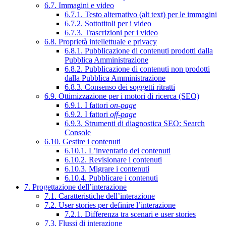
6.7. Immagini e video
6.7.1. Testo alternativo (alt text) per le immagini
6.7.2. Sottotitoli per i video
6.7.3. Trascrizioni per i video
6.8. Proprietà intellettuale e privacy
6.8.1. Pubblicazione di contenuti prodotti dalla
Pubblica Amministrazione
6.8.2. Pubblicazione di contenuti non prodotti
dalla Pubblica Amministrazione
6.8.3. Consenso dei soggetti ritratti
6.9. Ottimizzazione per i motori di ricerca (SEO)
6.9.1. I fattori
on-page
6.9.2. I fattori
off-page
6.9.3. Strumenti di diagnostica SEO: Search
Console
6.10. Gestire i contenuti
6.10.1. L’inventario dei contenuti
6.10.2. Revisionare i contenuti
6.10.3. Migrare i contenuti
6.10.4. Pubblicare i contenuti
7. Progettazione dell’interazione
7.1. Caratteristiche dell’interazione
7.2. User stories per definire l’interazione
7.2.1. Differenza tra scenari e user stories
7.3. Flussi di interazione