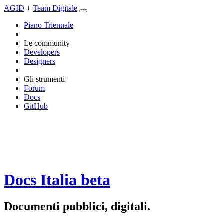
AGID
+
Team Digitale
Piano Triennale
Le community
Developers
Designers
Gli strumenti
Forum
Docs
GitHub
Docs Italia
beta
Documenti pubblici, digitali.