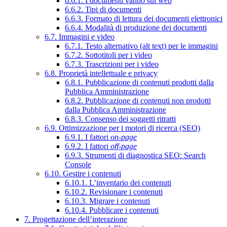
6.6.1. I documenti vanno sul web
6.6.2. Tipi di documenti
6.6.3. Formato di lettura dei documenti elettronici
6.6.4. Modalità di produzione dei documenti
6.7. Immagini e video
6.7.1. Testo alternativo (alt text) per le immagini
6.7.2. Sottotitoli per i video
6.7.3. Trascrizioni per i video
6.8. Proprietà intellettuale e privacy
6.8.1. Pubblicazione di contenuti prodotti dalla
Pubblica Amministrazione
6.8.2. Pubblicazione di contenuti non prodotti
dalla Pubblica Amministrazione
6.8.3. Consenso dei soggetti ritratti
6.9. Ottimizzazione per i motori di ricerca (SEO)
6.9.1. I fattori
on-page
6.9.2. I fattori
off-page
6.9.3. Strumenti di diagnostica SEO: Search
Console
6.10. Gestire i contenuti
6.10.1. L’inventario dei contenuti
6.10.2. Revisionare i contenuti
6.10.3. Migrare i contenuti
6.10.4. Pubblicare i contenuti
7. Progettazione dell’interazione