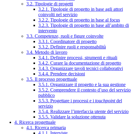
3.2. Tipologie di progetti
3.2.1. Tipologie di progetto in base agli attori
coinvolti nel servizio
3.2.2. Tipologie di progetto in base al focus
3.2.3. Tipologie di progetto in base all’ambito di
intervento
3.3. Competenze, ruoli e figure coinvolte
3.3.1. Coordinatore di progetto
3.3.2. Definire ruoli e responsabilità
3.4. Metodo di lavoro
3.4.1. Definire processi, strumenti e rituali
3.4.2. Curare la documentazione di progetto
3.4.3. Organizzare tavoli tecnici collaborativi
3.4.4. Prendere decisioni
3.5. Il processo progettuale
3.5.1. Organizzare il progetto e la sua gestione
3.5.2. Comprendere il contesto d’uso del servizio
pubblico
3.5.3. Progettare i processi e i
touchpoint
del
servizio
3.5.4. Realizzare l’interfaccia utente del servizio
3.5.5. Validare la soluzione ottenuta
4. Ricerca progettuale
4.1. Ricerca primaria
4.1.1. Interviste