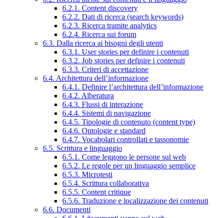
6.2.1. Content discovery
6.2.2. Dati di ricerca (search keywords)
6.2.3. Ricerca tramite analytics
6.2.4. Ricerca sui forum
6.3. Dalla ricerca ai bisogni degli utenti
6.3.1. User stories per definire i contenuti
6.3.2. Job stories per definire i contenuti
6.3.3. Criteri di accettazione
6.4. Architettura dell’informazione
6.4.1. Definire l’architettura dell’informazione
6.4.2. Alberatura
6.4.3. Flussi di interazione
6.4.4. Sistemi di navigazione
6.4.5. Tipologie di contenuto (content type)
6.4.6. Ontologie e standard
6.4.7. Vocabolari controllati e tassonomie
6.5. Scrittura e linguaggio
6.5.1. Come leggono le persone sul web
6.5.2. Le regole per un linguaggio semplice
6.5.3. Microtesti
6.5.4. Scrittura collaborativa
6.5.5. Content critique
6.5.6. Traduzione e localizzazione dei contenuti
6.6. Documenti