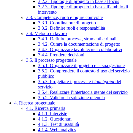
3.2.2. Tipologie di progetto in base al focus
3.2.3. Tipologie di progetto in base all’ambito di
intervento
3.3. Competenze, ruoli e figure coinvolte
3.3.1. Coordinatore di progetto
3.3.2. Definire ruoli e responsabilità
3.4. Metodo di lavoro
3.4.1. Definire processi, strumenti e rituali
3.4.2. Curare la documentazione di progetto
3.4.3. Organizzare tavoli tecnici collaborativi
3.4.4. Prendere decisioni
3.5. Il processo progettuale
3.5.1. Organizzare il progetto e la sua gestione
3.5.2. Comprendere il contesto d’uso del servizio
pubblico
3.5.3. Progettare i processi e i
touchpoint
del
servizio
3.5.4. Realizzare l’interfaccia utente del servizio
3.5.5. Validare la soluzione ottenuta
4. Ricerca progettuale
4.1. Ricerca primaria
4.1.1. Interviste
4.1.2. Questionari
4.1.3. Test di usabilità
4.1.4. Web analytics