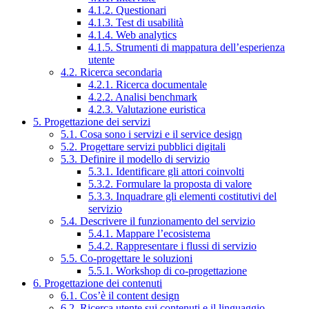
4.1.2. Questionari
4.1.3. Test di usabilità
4.1.4. Web analytics
4.1.5. Strumenti di mappatura dell’esperienza
utente
4.2. Ricerca secondaria
4.2.1. Ricerca documentale
4.2.2. Analisi benchmark
4.2.3. Valutazione euristica
5. Progettazione dei servizi
5.1. Cosa sono i servizi e il service design
5.2. Progettare servizi pubblici digitali
5.3. Definire il modello di servizio
5.3.1. Identificare gli attori coinvolti
5.3.2. Formulare la proposta di valore
5.3.3. Inquadrare gli elementi costitutivi del
servizio
5.4. Descrivere il funzionamento del servizio
5.4.1. Mappare l’ecosistema
5.4.2. Rappresentare i flussi di servizio
5.5. Co-progettare le soluzioni
5.5.1. Workshop di co-progettazione
6. Progettazione dei contenuti
6.1. Cos’è il content design
6.2. Ricerca utente sui contenuti e il linguaggio