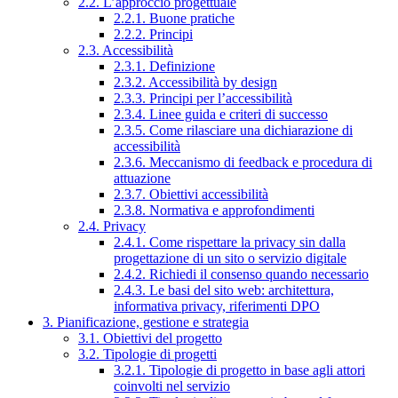
2.2. L’approccio progettuale
2.2.1. Buone pratiche
2.2.2. Principi
2.3. Accessibilità
2.3.1. Definizione
2.3.2. Accessibilità by design
2.3.3. Principi per l’accessibilità
2.3.4. Linee guida e criteri di successo
2.3.5. Come rilasciare una dichiarazione di
accessibilità
2.3.6. Meccanismo di feedback e procedura di
attuazione
2.3.7. Obiettivi accessibilità
2.3.8. Normativa e approfondimenti
2.4. Privacy
2.4.1. Come rispettare la privacy sin dalla
progettazione di un sito o servizio digitale
2.4.2. Richiedi il consenso quando necessario
2.4.3. Le basi del sito web: architettura,
informativa privacy, riferimenti DPO
3. Pianificazione, gestione e strategia
3.1. Obiettivi del progetto
3.2. Tipologie di progetti
3.2.1. Tipologie di progetto in base agli attori
coinvolti nel servizio