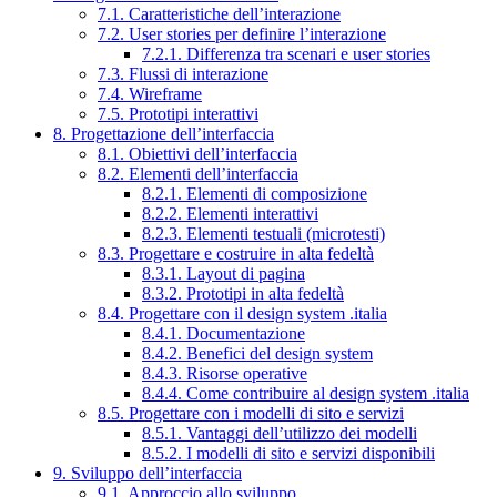
7.1. Caratteristiche dell’interazione
7.2. User stories per definire l’interazione
7.2.1. Differenza tra scenari e user stories
7.3. Flussi di interazione
7.4. Wireframe
7.5. Prototipi interattivi
8. Progettazione dell’interfaccia
8.1. Obiettivi dell’interfaccia
8.2. Elementi dell’interfaccia
8.2.1. Elementi di composizione
8.2.2. Elementi interattivi
8.2.3. Elementi testuali (microtesti)
8.3. Progettare e costruire in alta fedeltà
8.3.1. Layout di pagina
8.3.2. Prototipi in alta fedeltà
8.4. Progettare con il design system .italia
8.4.1. Documentazione
8.4.2. Benefici del design system
8.4.3. Risorse operative
8.4.4. Come contribuire al design system .italia
8.5. Progettare con i modelli di sito e servizi
8.5.1. Vantaggi dell’utilizzo dei modelli
8.5.2. I modelli di sito e servizi disponibili
9. Sviluppo dell’interfaccia
9.1. Approccio allo sviluppo