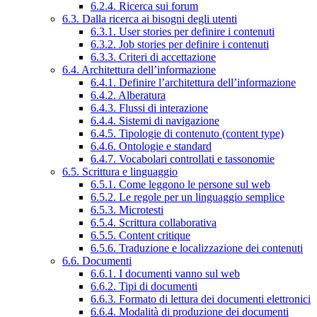
6.2.4. Ricerca sui forum
6.3. Dalla ricerca ai bisogni degli utenti
6.3.1. User stories per definire i contenuti
6.3.2. Job stories per definire i contenuti
6.3.3. Criteri di accettazione
6.4. Architettura dell’informazione
6.4.1. Definire l’architettura dell’informazione
6.4.2. Alberatura
6.4.3. Flussi di interazione
6.4.4. Sistemi di navigazione
6.4.5. Tipologie di contenuto (content type)
6.4.6. Ontologie e standard
6.4.7. Vocabolari controllati e tassonomie
6.5. Scrittura e linguaggio
6.5.1. Come leggono le persone sul web
6.5.2. Le regole per un linguaggio semplice
6.5.3. Microtesti
6.5.4. Scrittura collaborativa
6.5.5. Content critique
6.5.6. Traduzione e localizzazione dei contenuti
6.6. Documenti
6.6.1. I documenti vanno sul web
6.6.2. Tipi di documenti
6.6.3. Formato di lettura dei documenti elettronici
6.6.4. Modalità di produzione dei documenti