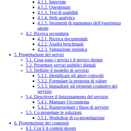
4.1.1. Interviste
4.1.2. Questionari
4.1.3. Test di usabilità
4.1.4. Web analytics
4.1.5. Strumenti di mappatura dell’esperienza
utente
4.2. Ricerca secondaria
4.2.1. Ricerca documentale
4.2.2. Analisi benchmark
4.2.3. Valutazione euristica
5. Progettazione dei servizi
5.1. Cosa sono i servizi e il service design
5.2. Progettare servizi pubblici digitali
5.3. Definire il modello di servizio
5.3.1. Identificare gli attori coinvolti
5.3.2. Formulare la proposta di valore
5.3.3. Inquadrare gli elementi costitutivi del
servizio
5.4. Descrivere il funzionamento del servizio
5.4.1. Mappare l’ecosistema
5.4.2. Rappresentare i flussi di servizio
5.5. Co-progettare le soluzioni
5.5.1. Workshop di co-progettazione
6. Progettazione dei contenuti
6.1. Cos’è il content design