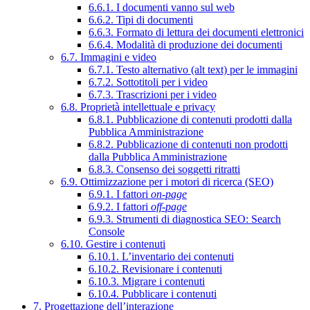
6.6.1. I documenti vanno sul web
6.6.2. Tipi di documenti
6.6.3. Formato di lettura dei documenti elettronici
6.6.4. Modalità di produzione dei documenti
6.7. Immagini e video
6.7.1. Testo alternativo (alt text) per le immagini
6.7.2. Sottotitoli per i video
6.7.3. Trascrizioni per i video
6.8. Proprietà intellettuale e privacy
6.8.1. Pubblicazione di contenuti prodotti dalla
Pubblica Amministrazione
6.8.2. Pubblicazione di contenuti non prodotti
dalla Pubblica Amministrazione
6.8.3. Consenso dei soggetti ritratti
6.9. Ottimizzazione per i motori di ricerca (SEO)
6.9.1. I fattori
on-page
6.9.2. I fattori
off-page
6.9.3. Strumenti di diagnostica SEO: Search
Console
6.10. Gestire i contenuti
6.10.1. L’inventario dei contenuti
6.10.2. Revisionare i contenuti
6.10.3. Migrare i contenuti
6.10.4. Pubblicare i contenuti
7. Progettazione dell’interazione