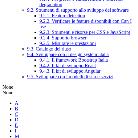
degradation
9.2. Strumenti di supporto allo sviluppo del software
9.2.1. Feature detection
9.2.2. Verificare le feature disponibili con Can I
use
9.2.3. Strumenti e risorse per CSS e JavaScript
9.2.4. Supporto browser
9.2.5. Misurare le prestazioni
9.3. Catalogo del riuso
9.4. Sviluppare con il design system .italia
9.4.1. Il framework Bootstrap Italia
9.4.2. Il kit di sviluppo React
9.4.3. Il kit di sviluppo Angular
9.5. Sviluppare con i modelli di sito e servizi
None
None
A
B
C
D
E
I
M