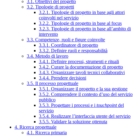
3.1. Obiettivi del progetto
3.2. Tipologie di progetti
3.2.1. Tipologie di progetto in base agli attori
coinvolti nel servizio
3.2.2. Tipologie di progetto in base al focus
3.2.3. Tipologie di progetto in base all’ambito di
intervento
3.3. Competenze, ruoli e figure coinvolte
3.3.1. Coordinatore di progetto
3.3.2. Definire ruoli e responsabilità
3.4. Metodo di lavoro
3.4.1. Definire processi, strumenti e rituali
3.4.2. Curare la documentazione di progetto
3.4.3. Organizzare tavoli tecnici collaborativi
3.4.4. Prendere decisioni
3.5. Il processo progettuale
3.5.1. Organizzare il progetto e la sua gestione
3.5.2. Comprendere il contesto d’uso del servizio
pubblico
3.5.3. Progettare i processi e i
touchpoint
del
servizio
3.5.4. Realizzare l’interfaccia utente del servizio
3.5.5. Validare la soluzione ottenuta
4. Ricerca progettuale
4.1. Ricerca primaria