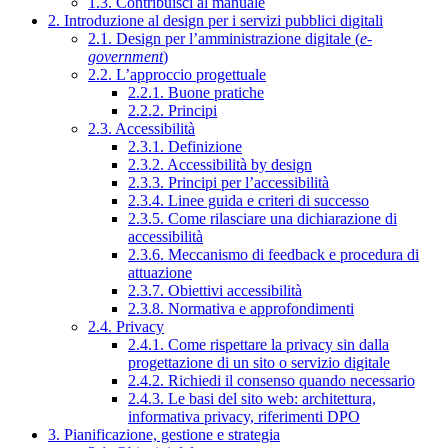
1.3. Contribuisci al manuale
2. Introduzione al design per i servizi pubblici digitali
2.1. Design per l’amministrazione digitale (
e-
government
)
2.2. L’approccio progettuale
2.2.1. Buone pratiche
2.2.2. Principi
2.3. Accessibilità
2.3.1. Definizione
2.3.2. Accessibilità by design
2.3.3. Principi per l’accessibilità
2.3.4. Linee guida e criteri di successo
2.3.5. Come rilasciare una dichiarazione di
accessibilità
2.3.6. Meccanismo di feedback e procedura di
attuazione
2.3.7. Obiettivi accessibilità
2.3.8. Normativa e approfondimenti
2.4. Privacy
2.4.1. Come rispettare la privacy sin dalla
progettazione di un sito o servizio digitale
2.4.2. Richiedi il consenso quando necessario
2.4.3. Le basi del sito web: architettura,
informativa privacy, riferimenti DPO
3. Pianificazione, gestione e strategia