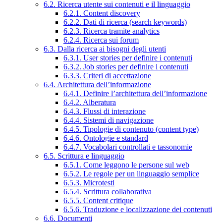
6.2. Ricerca utente sui contenuti e il linguaggio
6.2.1. Content discovery
6.2.2. Dati di ricerca (search keywords)
6.2.3. Ricerca tramite analytics
6.2.4. Ricerca sui forum
6.3. Dalla ricerca ai bisogni degli utenti
6.3.1. User stories per definire i contenuti
6.3.2. Job stories per definire i contenuti
6.3.3. Criteri di accettazione
6.4. Architettura dell’informazione
6.4.1. Definire l’architettura dell’informazione
6.4.2. Alberatura
6.4.3. Flussi di interazione
6.4.4. Sistemi di navigazione
6.4.5. Tipologie di contenuto (content type)
6.4.6. Ontologie e standard
6.4.7. Vocabolari controllati e tassonomie
6.5. Scrittura e linguaggio
6.5.1. Come leggono le persone sul web
6.5.2. Le regole per un linguaggio semplice
6.5.3. Microtesti
6.5.4. Scrittura collaborativa
6.5.5. Content critique
6.5.6. Traduzione e localizzazione dei contenuti
6.6. Documenti