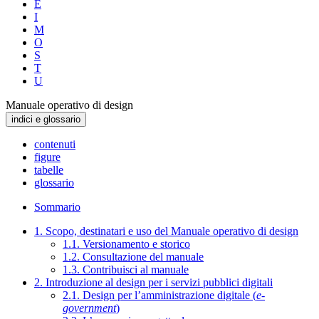
E
I
M
O
S
T
U
Manuale operativo di design
indici e glossario
contenuti
figure
tabelle
glossario
Sommario
1. Scopo, destinatari e uso del Manuale operativo di design
1.1. Versionamento e storico
1.2. Consultazione del manuale
1.3. Contribuisci al manuale
2. Introduzione al design per i servizi pubblici digitali
2.1. Design per l’amministrazione digitale (
e-
government
)