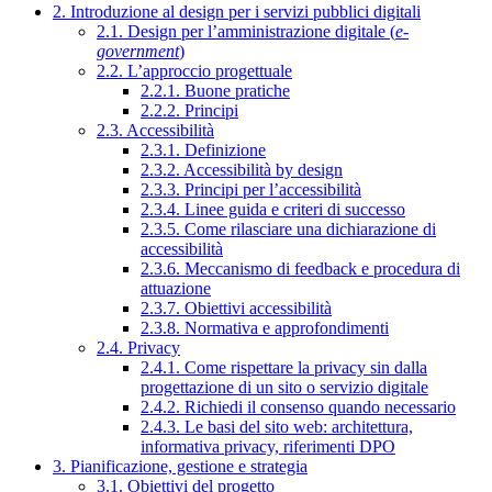
2. Introduzione al design per i servizi pubblici digitali
2.1. Design per l’amministrazione digitale (
e-
government
)
2.2. L’approccio progettuale
2.2.1. Buone pratiche
2.2.2. Principi
2.3. Accessibilità
2.3.1. Definizione
2.3.2. Accessibilità by design
2.3.3. Principi per l’accessibilità
2.3.4. Linee guida e criteri di successo
2.3.5. Come rilasciare una dichiarazione di
accessibilità
2.3.6. Meccanismo di feedback e procedura di
attuazione
2.3.7. Obiettivi accessibilità
2.3.8. Normativa e approfondimenti
2.4. Privacy
2.4.1. Come rispettare la privacy sin dalla
progettazione di un sito o servizio digitale
2.4.2. Richiedi il consenso quando necessario
2.4.3. Le basi del sito web: architettura,
informativa privacy, riferimenti DPO
3. Pianificazione, gestione e strategia
3.1. Obiettivi del progetto