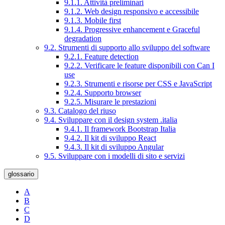
9.1.1. Attività preliminari
9.1.2. Web design responsivo e accessibile
9.1.3. Mobile first
9.1.4. Progressive enhancement e Graceful
degradation
9.2. Strumenti di supporto allo sviluppo del software
9.2.1. Feature detection
9.2.2. Verificare le feature disponibili con Can I
use
9.2.3. Strumenti e risorse per CSS e JavaScript
9.2.4. Supporto browser
9.2.5. Misurare le prestazioni
9.3. Catalogo del riuso
9.4. Sviluppare con il design system .italia
9.4.1. Il framework Bootstrap Italia
9.4.2. Il kit di sviluppo React
9.4.3. Il kit di sviluppo Angular
9.5. Sviluppare con i modelli di sito e servizi
glossario
A
B
C
D