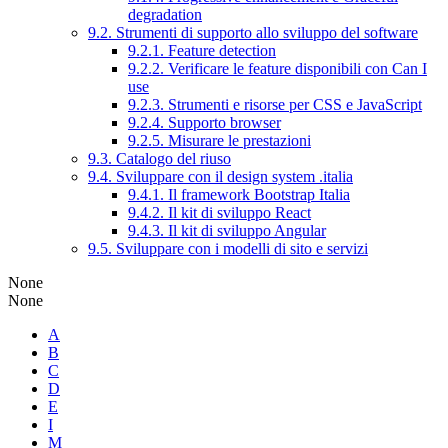
degradation
9.2. Strumenti di supporto allo sviluppo del software
9.2.1. Feature detection
9.2.2. Verificare le feature disponibili con Can I
use
9.2.3. Strumenti e risorse per CSS e JavaScript
9.2.4. Supporto browser
9.2.5. Misurare le prestazioni
9.3. Catalogo del riuso
9.4. Sviluppare con il design system .italia
9.4.1. Il framework Bootstrap Italia
9.4.2. Il kit di sviluppo React
9.4.3. Il kit di sviluppo Angular
9.5. Sviluppare con i modelli di sito e servizi
None
None
A
B
C
D
E
I
M