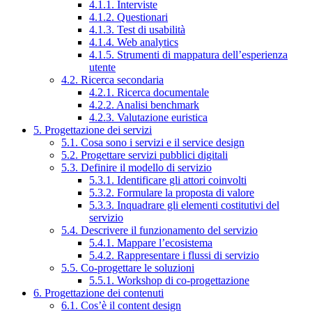
4.1.1. Interviste
4.1.2. Questionari
4.1.3. Test di usabilità
4.1.4. Web analytics
4.1.5. Strumenti di mappatura dell’esperienza
utente
4.2. Ricerca secondaria
4.2.1. Ricerca documentale
4.2.2. Analisi benchmark
4.2.3. Valutazione euristica
5. Progettazione dei servizi
5.1. Cosa sono i servizi e il service design
5.2. Progettare servizi pubblici digitali
5.3. Definire il modello di servizio
5.3.1. Identificare gli attori coinvolti
5.3.2. Formulare la proposta di valore
5.3.3. Inquadrare gli elementi costitutivi del
servizio
5.4. Descrivere il funzionamento del servizio
5.4.1. Mappare l’ecosistema
5.4.2. Rappresentare i flussi di servizio
5.5. Co-progettare le soluzioni
5.5.1. Workshop di co-progettazione
6. Progettazione dei contenuti
6.1. Cos’è il content design