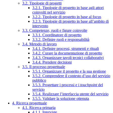
3.2. Tipologie di progetti
3.2.1. Tipologie di progetto in base agli attori
coinvolti nel servizio
3.2.2. Tipologie di progetto in base al focus
3.2.3. Tipologie di progetto in base all’ambito di
intervento
3.3. Competenze, ruoli e figure coinvolte
3.3.1. Coordinatore di progetto
3.3.2. Definire ruoli e responsabilità
3.4. Metodo di lavoro
3.4.1. Definire processi, strumenti e rituali
3.4.2. Curare la documentazione di progetto
3.4.3. Organizzare tavoli tecnici collaborativi
3.4.4. Prendere decisioni
3.5. Il processo progettuale
3.5.1. Organizzare il progetto e la sua gestione
3.5.2. Comprendere il contesto d’uso del servizio
pubblico
3.5.3. Progettare i processi e i
touchpoint
del
servizio
3.5.4. Realizzare l’interfaccia utente del servizio
3.5.5. Validare la soluzione ottenuta
4. Ricerca progettuale
4.1. Ricerca primaria
4.1.1. Interviste