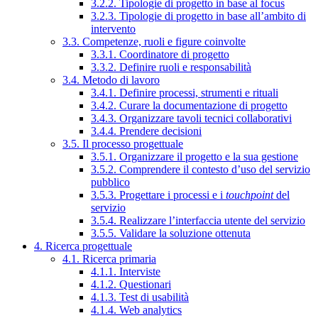
3.2.2. Tipologie di progetto in base al focus
3.2.3. Tipologie di progetto in base all’ambito di
intervento
3.3. Competenze, ruoli e figure coinvolte
3.3.1. Coordinatore di progetto
3.3.2. Definire ruoli e responsabilità
3.4. Metodo di lavoro
3.4.1. Definire processi, strumenti e rituali
3.4.2. Curare la documentazione di progetto
3.4.3. Organizzare tavoli tecnici collaborativi
3.4.4. Prendere decisioni
3.5. Il processo progettuale
3.5.1. Organizzare il progetto e la sua gestione
3.5.2. Comprendere il contesto d’uso del servizio
pubblico
3.5.3. Progettare i processi e i
touchpoint
del
servizio
3.5.4. Realizzare l’interfaccia utente del servizio
3.5.5. Validare la soluzione ottenuta
4. Ricerca progettuale
4.1. Ricerca primaria
4.1.1. Interviste
4.1.2. Questionari
4.1.3. Test di usabilità
4.1.4. Web analytics