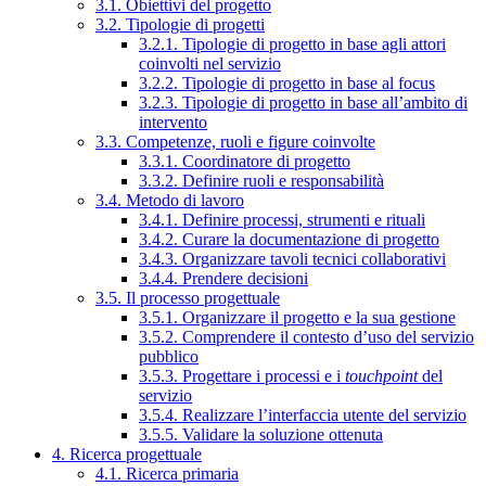
3.1. Obiettivi del progetto
3.2. Tipologie di progetti
3.2.1. Tipologie di progetto in base agli attori
coinvolti nel servizio
3.2.2. Tipologie di progetto in base al focus
3.2.3. Tipologie di progetto in base all’ambito di
intervento
3.3. Competenze, ruoli e figure coinvolte
3.3.1. Coordinatore di progetto
3.3.2. Definire ruoli e responsabilità
3.4. Metodo di lavoro
3.4.1. Definire processi, strumenti e rituali
3.4.2. Curare la documentazione di progetto
3.4.3. Organizzare tavoli tecnici collaborativi
3.4.4. Prendere decisioni
3.5. Il processo progettuale
3.5.1. Organizzare il progetto e la sua gestione
3.5.2. Comprendere il contesto d’uso del servizio
pubblico
3.5.3. Progettare i processi e i
touchpoint
del
servizio
3.5.4. Realizzare l’interfaccia utente del servizio
3.5.5. Validare la soluzione ottenuta
4. Ricerca progettuale
4.1. Ricerca primaria