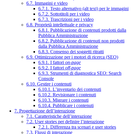
6.7. Immagini e video
6.7.1. Testo alternativo (alt text) per le immagini
6.7.2. Sottotitoli per i video
6.7.3. Trascrizioni per i video
6.8. Proprietà intellettuale e privacy
6.8.1. Pubblicazione di contenuti prodotti dalla
Pubblica Amministrazione
6.8.2. Pubblicazione di contenuti non prodotti
dalla Pubblica Amministrazione
6.8.3. Consenso dei soggetti ritratti
6.9. Ottimizzazione per i motori di ricerca (SEO)
6.9.1. I fattori
on-page
6.9.2. I fattori
off-page
6.9.3. Strumenti di diagnostica SEO: Search
Console
6.10. Gestire i contenuti
6.10.1. L’inventario dei contenuti
6.10.2. Revisionare i contenuti
6.10.3. Migrare i contenuti
6.10.4. Pubblicare i contenuti
7. Progettazione dell’interazione
7.1. Caratteristiche dell’interazione
7.2. User stories per definire l’interazione
7.2.1. Differenza tra scenari e user stories
7.3. Flussi di interazione