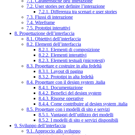
7.1. Caratteristiche dell’interazione
7.2. User stories per definire l’interazione
7.2.1. Differenza tra scenari e user stories
7.3. Flussi di interazione
7.4. Wireframe
7.5. Prototipi interattivi
8. Progettazione dell’interfaccia
8.1. Obiettivi dell’interfaccia
8.2. Elementi dell’interfaccia
8.2.1. Elementi di composizione
8.2.2. Elementi interattivi
8.2.3. Elementi testuali (microtesti)
8.3. Progettare e costruire in alta fedeltà
8.3.1. Layout di pagina
8.3.2. Prototipi in alta fedeltà
8.4. Progettare con il design system .italia
8.4.1. Documentazione
8.4.2. Benefici del design system
8.4.3. Risorse operative
8.4.4. Come contribuire al design system .italia
8.5. Progettare con i modelli di sito e servizi
8.5.1. Vantaggi dell’utilizzo dei modelli
8.5.2. I modelli di sito e servizi disponibili
9. Sviluppo dell’interfaccia
9.1. Approccio allo sviluppo