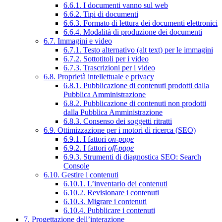
6.6.1. I documenti vanno sul web
6.6.2. Tipi di documenti
6.6.3. Formato di lettura dei documenti elettronici
6.6.4. Modalità di produzione dei documenti
6.7. Immagini e video
6.7.1. Testo alternativo (alt text) per le immagini
6.7.2. Sottotitoli per i video
6.7.3. Trascrizioni per i video
6.8. Proprietà intellettuale e privacy
6.8.1. Pubblicazione di contenuti prodotti dalla
Pubblica Amministrazione
6.8.2. Pubblicazione di contenuti non prodotti
dalla Pubblica Amministrazione
6.8.3. Consenso dei soggetti ritratti
6.9. Ottimizzazione per i motori di ricerca (SEO)
6.9.1. I fattori
on-page
6.9.2. I fattori
off-page
6.9.3. Strumenti di diagnostica SEO: Search
Console
6.10. Gestire i contenuti
6.10.1. L’inventario dei contenuti
6.10.2. Revisionare i contenuti
6.10.3. Migrare i contenuti
6.10.4. Pubblicare i contenuti
7. Progettazione dell’interazione