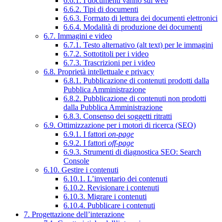
6.6.1. I documenti vanno sul web
6.6.2. Tipi di documenti
6.6.3. Formato di lettura dei documenti elettronici
6.6.4. Modalità di produzione dei documenti
6.7. Immagini e video
6.7.1. Testo alternativo (alt text) per le immagini
6.7.2. Sottotitoli per i video
6.7.3. Trascrizioni per i video
6.8. Proprietà intellettuale e privacy
6.8.1. Pubblicazione di contenuti prodotti dalla
Pubblica Amministrazione
6.8.2. Pubblicazione di contenuti non prodotti
dalla Pubblica Amministrazione
6.8.3. Consenso dei soggetti ritratti
6.9. Ottimizzazione per i motori di ricerca (SEO)
6.9.1. I fattori
on-page
6.9.2. I fattori
off-page
6.9.3. Strumenti di diagnostica SEO: Search
Console
6.10. Gestire i contenuti
6.10.1. L’inventario dei contenuti
6.10.2. Revisionare i contenuti
6.10.3. Migrare i contenuti
6.10.4. Pubblicare i contenuti
7. Progettazione dell’interazione