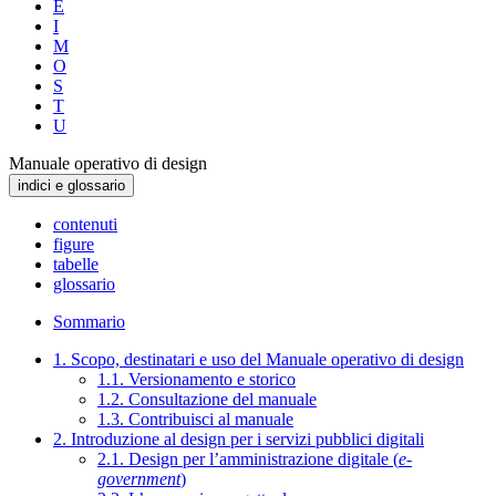
E
I
M
O
S
T
U
Manuale operativo di design
indici e glossario
contenuti
figure
tabelle
glossario
Sommario
1. Scopo, destinatari e uso del Manuale operativo di design
1.1. Versionamento e storico
1.2. Consultazione del manuale
1.3. Contribuisci al manuale
2. Introduzione al design per i servizi pubblici digitali
2.1. Design per l’amministrazione digitale (
e-
government
)