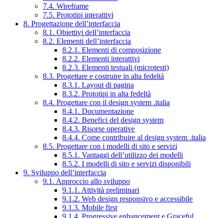
7.4. Wireframe
7.5. Prototipi interattivi
8. Progettazione dell’interfaccia
8.1. Obiettivi dell’interfaccia
8.2. Elementi dell’interfaccia
8.2.1. Elementi di composizione
8.2.2. Elementi interattivi
8.2.3. Elementi testuali (microtesti)
8.3. Progettare e costruire in alta fedeltà
8.3.1. Layout di pagina
8.3.2. Prototipi in alta fedeltà
8.4. Progettare con il design system .italia
8.4.1. Documentazione
8.4.2. Benefici del design system
8.4.3. Risorse operative
8.4.4. Come contribuire al design system .italia
8.5. Progettare con i modelli di sito e servizi
8.5.1. Vantaggi dell’utilizzo dei modelli
8.5.2. I modelli di sito e servizi disponibili
9. Sviluppo dell’interfaccia
9.1. Approccio allo sviluppo
9.1.1. Attività preliminari
9.1.2. Web design responsivo e accessibile
9.1.3. Mobile first
9.1.4. Progressive enhancement e Graceful