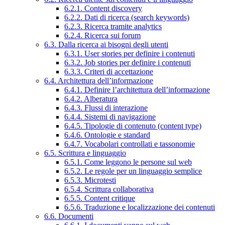
6.2.1. Content discovery
6.2.2. Dati di ricerca (search keywords)
6.2.3. Ricerca tramite analytics
6.2.4. Ricerca sui forum
6.3. Dalla ricerca ai bisogni degli utenti
6.3.1. User stories per definire i contenuti
6.3.2. Job stories per definire i contenuti
6.3.3. Criteri di accettazione
6.4. Architettura dell’informazione
6.4.1. Definire l’architettura dell’informazione
6.4.2. Alberatura
6.4.3. Flussi di interazione
6.4.4. Sistemi di navigazione
6.4.5. Tipologie di contenuto (content type)
6.4.6. Ontologie e standard
6.4.7. Vocabolari controllati e tassonomie
6.5. Scrittura e linguaggio
6.5.1. Come leggono le persone sul web
6.5.2. Le regole per un linguaggio semplice
6.5.3. Microtesti
6.5.4. Scrittura collaborativa
6.5.5. Content critique
6.5.6. Traduzione e localizzazione dei contenuti
6.6. Documenti