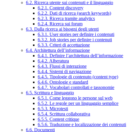
6.2. Ricerca utente sui contenuti e il linguaggio
6.2.1. Content discovery
6.2.2. Dati di ricerca (search keywords)
6.2.3. Ricerca tramite analytics
6.2.4. Ricerca sui forum
6.3. Dalla ricerca ai bisogni degli utenti
6.3.1. User stories per definire i contenuti
6.3.2. Job stories per definire i contenuti
6.3.3. Criteri di accettazione
6.4. Architettura dell’informazione
6.4.1. Definire l’architettura dell’informazione
6.4.2. Alberatura
6.4.3. Flussi di interazione
6.4.4. Sistemi di navigazione
6.4.5. Tipologie di contenuto (content type)
6.4.6. Ontologie e standard
6.4.7. Vocabolari controllati e tassonomie
6.5. Scrittura e linguaggio
6.5.1. Come leggono le persone sul web
6.5.2. Le regole per un linguaggio semplice
6.5.3. Microtesti
6.5.4. Scrittura collaborativa
6.5.5. Content critique
6.5.6. Traduzione e localizzazione dei contenuti
6.6. Documenti