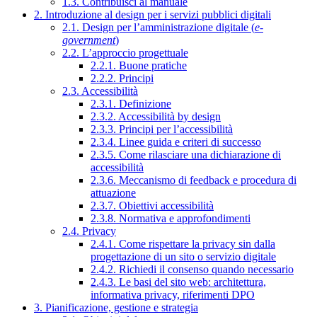
1.3. Contribuisci al manuale
2. Introduzione al design per i servizi pubblici digitali
2.1. Design per l’amministrazione digitale (
e-
government
)
2.2. L’approccio progettuale
2.2.1. Buone pratiche
2.2.2. Principi
2.3. Accessibilità
2.3.1. Definizione
2.3.2. Accessibilità by design
2.3.3. Principi per l’accessibilità
2.3.4. Linee guida e criteri di successo
2.3.5. Come rilasciare una dichiarazione di
accessibilità
2.3.6. Meccanismo di feedback e procedura di
attuazione
2.3.7. Obiettivi accessibilità
2.3.8. Normativa e approfondimenti
2.4. Privacy
2.4.1. Come rispettare la privacy sin dalla
progettazione di un sito o servizio digitale
2.4.2. Richiedi il consenso quando necessario
2.4.3. Le basi del sito web: architettura,
informativa privacy, riferimenti DPO
3. Pianificazione, gestione e strategia