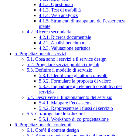
4.1.2. Questionari
4.1.3. Test di usabilità
4.1.4. Web analytics
4.1.5. Strumenti di mappatura dell’esperienza
utente
4.2. Ricerca secondaria
4.2.1. Ricerca documentale
4.2.2. Analisi benchmark
4.2.3. Valutazione euristica
5. Progettazione dei servizi
5.1. Cosa sono i servizi e il service design
5.2. Progettare servizi pubblici digitali
5.3. Definire il modello di servizio
5.3.1. Identificare gli attori coinvolti
5.3.2. Formulare la proposta di valore
5.3.3. Inquadrare gli elementi costitutivi del
servizio
5.4. Descrivere il funzionamento del servizio
5.4.1. Mappare l’ecosistema
5.4.2. Rappresentare i flussi di servizio
5.5. Co-progettare le soluzioni
5.5.1. Workshop di co-progettazione
6. Progettazione dei contenuti
6.1. Cos’è il content design
6.2. Ricerca utente sui contenuti e il linguaggio