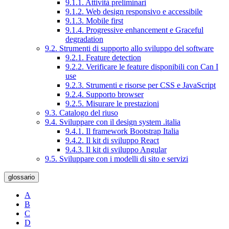
9.1.1. Attività preliminari
9.1.2. Web design responsivo e accessibile
9.1.3. Mobile first
9.1.4. Progressive enhancement e Graceful
degradation
9.2. Strumenti di supporto allo sviluppo del software
9.2.1. Feature detection
9.2.2. Verificare le feature disponibili con Can I
use
9.2.3. Strumenti e risorse per CSS e JavaScript
9.2.4. Supporto browser
9.2.5. Misurare le prestazioni
9.3. Catalogo del riuso
9.4. Sviluppare con il design system .italia
9.4.1. Il framework Bootstrap Italia
9.4.2. Il kit di sviluppo React
9.4.3. Il kit di sviluppo Angular
9.5. Sviluppare con i modelli di sito e servizi
glossario
A
B
C
D