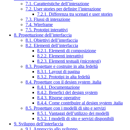
7.1. Caratteristiche dell’interazione
7.2. User stories per definire l’interazione
7.2.1. Differenza tra scenari e user stories
7.3. Flussi di interazione
7.4. Wireframe
7.5. Prototipi interattivi
8. Progettazione dell’interfaccia
8.1. Obiettivi dell’interfaccia
8.2. Elementi dell’interfaccia
8.2.1. Elementi di composizione
8.2.2. Elementi interattivi
8.2.3. Elementi testuali (microtesti)
8.3. Progettare e costruire in alta fedeltà
8.3.1. Layout di pagina
8.3.2. Prototipi in alta fedeltà
8.4. Progettare con il design system .italia
8.4.1. Documentazione
8.4.2. Benefici del design system
8.4.3. Risorse operative
8.4.4. Come contribuire al design system .italia
8.5. Progettare con i modelli di sito e servizi
8.5.1. Vantaggi dell’utilizzo dei modelli
8.5.2. I modelli di sito e servizi disponibili
9. Sviluppo dell’interfaccia
9.1. Approccio allo sviluppo