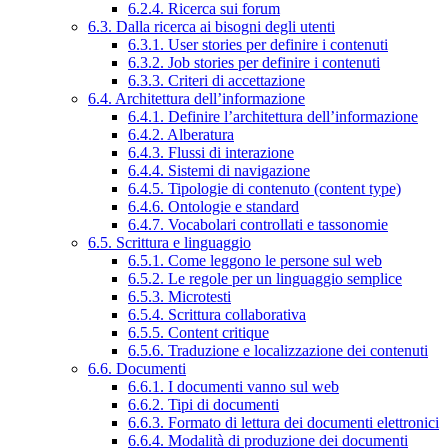
6.2.4. Ricerca sui forum
6.3. Dalla ricerca ai bisogni degli utenti
6.3.1. User stories per definire i contenuti
6.3.2. Job stories per definire i contenuti
6.3.3. Criteri di accettazione
6.4. Architettura dell’informazione
6.4.1. Definire l’architettura dell’informazione
6.4.2. Alberatura
6.4.3. Flussi di interazione
6.4.4. Sistemi di navigazione
6.4.5. Tipologie di contenuto (content type)
6.4.6. Ontologie e standard
6.4.7. Vocabolari controllati e tassonomie
6.5. Scrittura e linguaggio
6.5.1. Come leggono le persone sul web
6.5.2. Le regole per un linguaggio semplice
6.5.3. Microtesti
6.5.4. Scrittura collaborativa
6.5.5. Content critique
6.5.6. Traduzione e localizzazione dei contenuti
6.6. Documenti
6.6.1. I documenti vanno sul web
6.6.2. Tipi di documenti
6.6.3. Formato di lettura dei documenti elettronici
6.6.4. Modalità di produzione dei documenti