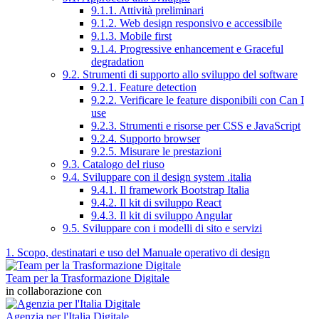
9.1.1. Attività preliminari
9.1.2. Web design responsivo e accessibile
9.1.3. Mobile first
9.1.4. Progressive enhancement e Graceful
degradation
9.2. Strumenti di supporto allo sviluppo del software
9.2.1. Feature detection
9.2.2. Verificare le feature disponibili con Can I
use
9.2.3. Strumenti e risorse per CSS e JavaScript
9.2.4. Supporto browser
9.2.5. Misurare le prestazioni
9.3. Catalogo del riuso
9.4. Sviluppare con il design system .italia
9.4.1. Il framework Bootstrap Italia
9.4.2. Il kit di sviluppo React
9.4.3. Il kit di sviluppo Angular
9.5. Sviluppare con i modelli di sito e servizi
1. Scopo, destinatari e uso del Manuale operativo di design
Team per la Trasformazione Digitale
in collaborazione con
Agenzia per l'Italia Digitale