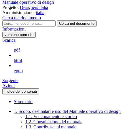
Manuale operativo di design
Progetto:
Designers Italia
Amministrazione:
italia
Cerca nel documento
Cerca nel documento
Informazioni
versione-corrente
Scarica
pdf
html
epub
Sorgente
Azioni
indice dei contenuti
Sommario
1. Scopo, destinatari e uso del Manuale operativo di design
1.1. Versionamento e storico
1.2. Consultazione del manuale
1.3. Contribuisci al manuale