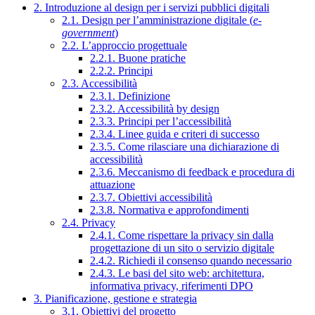
2. Introduzione al design per i servizi pubblici digitali
2.1. Design per l’amministrazione digitale (
e-
government
)
2.2. L’approccio progettuale
2.2.1. Buone pratiche
2.2.2. Principi
2.3. Accessibilità
2.3.1. Definizione
2.3.2. Accessibilità by design
2.3.3. Principi per l’accessibilità
2.3.4. Linee guida e criteri di successo
2.3.5. Come rilasciare una dichiarazione di
accessibilità
2.3.6. Meccanismo di feedback e procedura di
attuazione
2.3.7. Obiettivi accessibilità
2.3.8. Normativa e approfondimenti
2.4. Privacy
2.4.1. Come rispettare la privacy sin dalla
progettazione di un sito o servizio digitale
2.4.2. Richiedi il consenso quando necessario
2.4.3. Le basi del sito web: architettura,
informativa privacy, riferimenti DPO
3. Pianificazione, gestione e strategia
3.1. Obiettivi del progetto