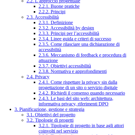
2.2. L’approccio progettuale
2.2.1. Buone pratiche
2.2.2. Principi
2.3. Accessibilità
2.3.1. Definizione
2.3.2. Accessibilità by design
2.3.3. Principi per l’accessibilità
2.3.4. Linee guida e criteri di successo
2.3.5. Come rilasciare una dichiarazione di
accessibilità
2.3.6. Meccanismo di feedback e procedura di
attuazione
2.3.7. Obiettivi accessibilità
2.3.8. Normativa e approfondimenti
2.4. Privacy
2.4.1. Come rispettare la privacy sin dalla
progettazione di un sito o servizio digitale
2.4.2. Richiedi il consenso quando necessario
2.4.3. Le basi del sito web: architettura,
informativa privacy, riferimenti DPO
3. Pianificazione, gestione e strategia
3.1. Obiettivi del progetto
3.2. Tipologie di progetti
3.2.1. Tipologie di progetto in base agli attori
coinvolti nel servizio