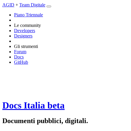
AGID
+
Team Digitale
Piano Triennale
Le community
Developers
Designers
Gli strumenti
Forum
Docs
GitHub
Docs Italia
beta
Documenti pubblici, digitali.