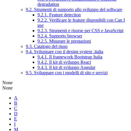
degradation
9.2. Strumenti di supporto allo sviluppo del software
9.2.1. Feature detection
9.2.2. Verificare le feature disponibili con Can I
use
9.2.3. Strumenti e risorse per CSS e JavaScript
9.2.4. Supporto browser
9.2.5. Misurare le prestazioni
9.3. Catalogo del riuso
9.4. Sviluppare con il design system .italia
9.4.1. Il framework Bootstrap Italia
9.4.2. Il kit di sviluppo React
9.4.3. Il kit di sviluppo Angular
9.5. Sviluppare con i modelli di sito e servizi
None
None
A
B
C
D
E
I
M