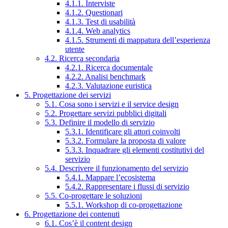
4.1.1. Interviste
4.1.2. Questionari
4.1.3. Test di usabilità
4.1.4. Web analytics
4.1.5. Strumenti di mappatura dell’esperienza
utente
4.2. Ricerca secondaria
4.2.1. Ricerca documentale
4.2.2. Analisi benchmark
4.2.3. Valutazione euristica
5. Progettazione dei servizi
5.1. Cosa sono i servizi e il service design
5.2. Progettare servizi pubblici digitali
5.3. Definire il modello di servizio
5.3.1. Identificare gli attori coinvolti
5.3.2. Formulare la proposta di valore
5.3.3. Inquadrare gli elementi costitutivi del
servizio
5.4. Descrivere il funzionamento del servizio
5.4.1. Mappare l’ecosistema
5.4.2. Rappresentare i flussi di servizio
5.5. Co-progettare le soluzioni
5.5.1. Workshop di co-progettazione
6. Progettazione dei contenuti
6.1. Cos’è il content design