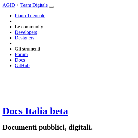
AGID
+
Team Digitale
Piano Triennale
Le community
Developers
Designers
Gli strumenti
Forum
Docs
GitHub
Docs Italia
beta
Documenti pubblici, digitali.