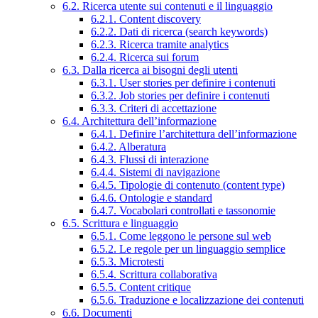
6.2. Ricerca utente sui contenuti e il linguaggio
6.2.1. Content discovery
6.2.2. Dati di ricerca (search keywords)
6.2.3. Ricerca tramite analytics
6.2.4. Ricerca sui forum
6.3. Dalla ricerca ai bisogni degli utenti
6.3.1. User stories per definire i contenuti
6.3.2. Job stories per definire i contenuti
6.3.3. Criteri di accettazione
6.4. Architettura dell’informazione
6.4.1. Definire l’architettura dell’informazione
6.4.2. Alberatura
6.4.3. Flussi di interazione
6.4.4. Sistemi di navigazione
6.4.5. Tipologie di contenuto (content type)
6.4.6. Ontologie e standard
6.4.7. Vocabolari controllati e tassonomie
6.5. Scrittura e linguaggio
6.5.1. Come leggono le persone sul web
6.5.2. Le regole per un linguaggio semplice
6.5.3. Microtesti
6.5.4. Scrittura collaborativa
6.5.5. Content critique
6.5.6. Traduzione e localizzazione dei contenuti
6.6. Documenti