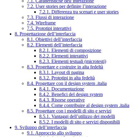
7.1. Caratteristiche dell’interazione
7.2. User stories per definire l’interazione
7.2.1. Differenza tra scenari e user stories
7.3. Flussi di interazione
7.4. Wireframe
7.5. Prototipi interattivi
8. Progettazione dell’interfaccia
8.1. Obiettivi dell’interfaccia
8.2. Elementi dell’interfaccia
8.2.1. Elementi di composizione
8.2.2. Elementi interattivi
8.2.3. Elementi testuali (microtesti)
8.3. Progettare e costruire in alta fedeltà
8.3.1. Layout di pagina
8.3.2. Prototipi in alta fedeltà
8.4. Progettare con il design system .italia
8.4.1. Documentazione
8.4.2. Benefici del design system
8.4.3. Risorse operative
8.4.4. Come contribuire al design system .italia
8.5. Progettare con i modelli di sito e servizi
8.5.1. Vantaggi dell’utilizzo dei modelli
8.5.2. I modelli di sito e servizi disponibili
9. Sviluppo dell’interfaccia
9.1. Approccio allo sviluppo