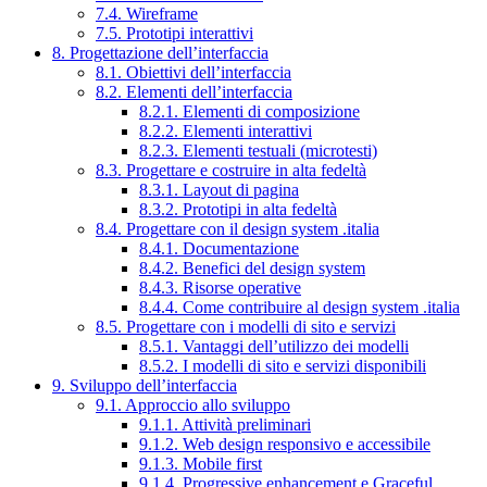
7.4. Wireframe
7.5. Prototipi interattivi
8. Progettazione dell’interfaccia
8.1. Obiettivi dell’interfaccia
8.2. Elementi dell’interfaccia
8.2.1. Elementi di composizione
8.2.2. Elementi interattivi
8.2.3. Elementi testuali (microtesti)
8.3. Progettare e costruire in alta fedeltà
8.3.1. Layout di pagina
8.3.2. Prototipi in alta fedeltà
8.4. Progettare con il design system .italia
8.4.1. Documentazione
8.4.2. Benefici del design system
8.4.3. Risorse operative
8.4.4. Come contribuire al design system .italia
8.5. Progettare con i modelli di sito e servizi
8.5.1. Vantaggi dell’utilizzo dei modelli
8.5.2. I modelli di sito e servizi disponibili
9. Sviluppo dell’interfaccia
9.1. Approccio allo sviluppo
9.1.1. Attività preliminari
9.1.2. Web design responsivo e accessibile
9.1.3. Mobile first
9.1.4. Progressive enhancement e Graceful