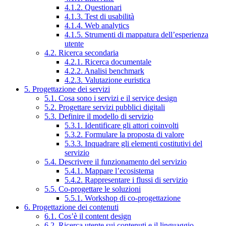
4.1.2. Questionari
4.1.3. Test di usabilità
4.1.4. Web analytics
4.1.5. Strumenti di mappatura dell’esperienza
utente
4.2. Ricerca secondaria
4.2.1. Ricerca documentale
4.2.2. Analisi benchmark
4.2.3. Valutazione euristica
5. Progettazione dei servizi
5.1. Cosa sono i servizi e il service design
5.2. Progettare servizi pubblici digitali
5.3. Definire il modello di servizio
5.3.1. Identificare gli attori coinvolti
5.3.2. Formulare la proposta di valore
5.3.3. Inquadrare gli elementi costitutivi del
servizio
5.4. Descrivere il funzionamento del servizio
5.4.1. Mappare l’ecosistema
5.4.2. Rappresentare i flussi di servizio
5.5. Co-progettare le soluzioni
5.5.1. Workshop di co-progettazione
6. Progettazione dei contenuti
6.1. Cos’è il content design
6.2. Ricerca utente sui contenuti e il linguaggio