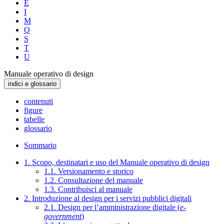
E
I
M
O
S
T
U
Manuale operativo di design
indici e glossario
contenuti
figure
tabelle
glossario
Sommario
1. Scopo, destinatari e uso del Manuale operativo di design
1.1. Versionamento e storico
1.2. Consultazione del manuale
1.3. Contribuisci al manuale
2. Introduzione al design per i servizi pubblici digitali
2.1. Design per l’amministrazione digitale (
e-
government
)