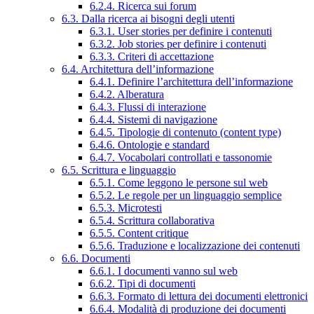
6.2.4. Ricerca sui forum
6.3. Dalla ricerca ai bisogni degli utenti
6.3.1. User stories per definire i contenuti
6.3.2. Job stories per definire i contenuti
6.3.3. Criteri di accettazione
6.4. Architettura dell’informazione
6.4.1. Definire l’architettura dell’informazione
6.4.2. Alberatura
6.4.3. Flussi di interazione
6.4.4. Sistemi di navigazione
6.4.5. Tipologie di contenuto (content type)
6.4.6. Ontologie e standard
6.4.7. Vocabolari controllati e tassonomie
6.5. Scrittura e linguaggio
6.5.1. Come leggono le persone sul web
6.5.2. Le regole per un linguaggio semplice
6.5.3. Microtesti
6.5.4. Scrittura collaborativa
6.5.5. Content critique
6.5.6. Traduzione e localizzazione dei contenuti
6.6. Documenti
6.6.1. I documenti vanno sul web
6.6.2. Tipi di documenti
6.6.3. Formato di lettura dei documenti elettronici
6.6.4. Modalità di produzione dei documenti