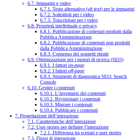
6.7. Immagini e video
6.7.1. Testo alternativo (alt text) per le immagini
6.7.2. Sottotitoli per i video
6.7.3. Trascrizioni per i video
6.8. Proprietà intellettuale e privacy
6.8.1. Pubblicazione di contenuti prodotti dalla
Pubblica Amministrazione
6.8.2. Pubblicazione di contenuti non prodotti
dalla Pubblica Amministrazione
6.8.3. Consenso dei soggetti ritratti
6.9. Ottimizzazione per i motori di ricerca (SEO)
6.9.1. I fattori
on-page
6.9.2. I fattori
off-page
6.9.3. Strumenti di diagnostica SEO: Search
Console
6.10. Gestire i contenuti
6.10.1. L’inventario dei contenuti
6.10.2. Revisionare i contenuti
6.10.3. Migrare i contenuti
6.10.4. Pubblicare i contenuti
7. Progettazione dell’interazione
7.1. Caratteristiche dell’interazione
7.2. User stories per definire l’interazione
7.2.1. Differenza tra scenari e user stories
7.3. Flussi di interazione