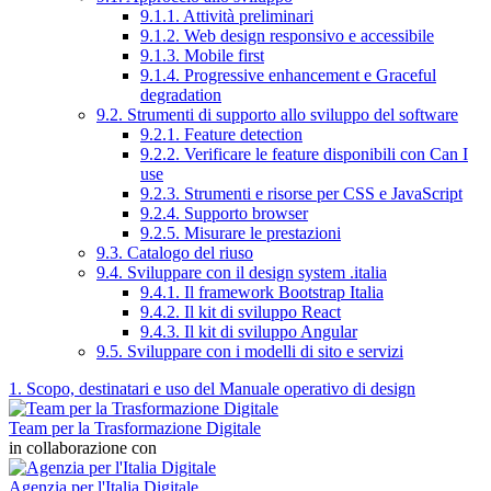
9.1.1. Attività preliminari
9.1.2. Web design responsivo e accessibile
9.1.3. Mobile first
9.1.4. Progressive enhancement e Graceful
degradation
9.2. Strumenti di supporto allo sviluppo del software
9.2.1. Feature detection
9.2.2. Verificare le feature disponibili con Can I
use
9.2.3. Strumenti e risorse per CSS e JavaScript
9.2.4. Supporto browser
9.2.5. Misurare le prestazioni
9.3. Catalogo del riuso
9.4. Sviluppare con il design system .italia
9.4.1. Il framework Bootstrap Italia
9.4.2. Il kit di sviluppo React
9.4.3. Il kit di sviluppo Angular
9.5. Sviluppare con i modelli di sito e servizi
1. Scopo, destinatari e uso del Manuale operativo di design
Team per la Trasformazione Digitale
in collaborazione con
Agenzia per l'Italia Digitale