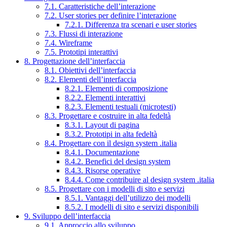
7.1. Caratteristiche dell’interazione
7.2. User stories per definire l’interazione
7.2.1. Differenza tra scenari e user stories
7.3. Flussi di interazione
7.4. Wireframe
7.5. Prototipi interattivi
8. Progettazione dell’interfaccia
8.1. Obiettivi dell’interfaccia
8.2. Elementi dell’interfaccia
8.2.1. Elementi di composizione
8.2.2. Elementi interattivi
8.2.3. Elementi testuali (microtesti)
8.3. Progettare e costruire in alta fedeltà
8.3.1. Layout di pagina
8.3.2. Prototipi in alta fedeltà
8.4. Progettare con il design system .italia
8.4.1. Documentazione
8.4.2. Benefici del design system
8.4.3. Risorse operative
8.4.4. Come contribuire al design system .italia
8.5. Progettare con i modelli di sito e servizi
8.5.1. Vantaggi dell’utilizzo dei modelli
8.5.2. I modelli di sito e servizi disponibili
9. Sviluppo dell’interfaccia
9.1. Approccio allo sviluppo