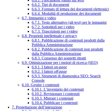
6.6.1. I documenti vanno sul web
6.6.2. Tipi di documenti
6.6.3. Formato di lettura dei documenti elettronici
6.6.4. Modalità di produzione dei documenti
6.7. Immagini e video
6.7.1. Testo alternativo (alt text) per le immagini
6.7.2. Sottotitoli per i video
6.7.3. Trascrizioni per i video
6.8. Proprietà intellettuale e privacy
6.8.1. Pubblicazione di contenuti prodotti dalla
Pubblica Amministrazione
6.8.2. Pubblicazione di contenuti non prodotti
dalla Pubblica Amministrazione
6.8.3. Consenso dei soggetti ritratti
6.9. Ottimizzazione per i motori di ricerca (SEO)
6.9.1. I fattori
on-page
6.9.2. I fattori
off-page
6.9.3. Strumenti di diagnostica SEO: Search
Console
6.10. Gestire i contenuti
6.10.1. L’inventario dei contenuti
6.10.2. Revisionare i contenuti
6.10.3. Migrare i contenuti
6.10.4. Pubblicare i contenuti
7. Progettazione dell’interazione