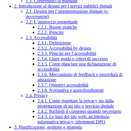
1.3. Contribuisci al manuale
2. Introduzione al design per i servizi pubblici digitali
2.1. Design per l’amministrazione digitale (
e-
government
)
2.2. L’approccio progettuale
2.2.1. Buone pratiche
2.2.2. Principi
2.3. Accessibilità
2.3.1. Definizione
2.3.2. Accessibilità by design
2.3.3. Principi per l’accessibilità
2.3.4. Linee guida e criteri di successo
2.3.5. Come rilasciare una dichiarazione di
accessibilità
2.3.6. Meccanismo di feedback e procedura di
attuazione
2.3.7. Obiettivi accessibilità
2.3.8. Normativa e approfondimenti
2.4. Privacy
2.4.1. Come rispettare la privacy sin dalla
progettazione di un sito o servizio digitale
2.4.2. Richiedi il consenso quando necessario
2.4.3. Le basi del sito web: architettura,
informativa privacy, riferimenti DPO
3. Pianificazione, gestione e strategia