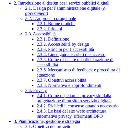
2. Introduzione al design per i servizi pubblici digitali
2.1. Design per l’amministrazione digitale (
e-
government
)
2.2. L’approccio progettuale
2.2.1. Buone pratiche
2.2.2. Principi
2.3. Accessibilità
2.3.1. Definizione
2.3.2. Accessibilità by design
2.3.3. Principi per l’accessibilità
2.3.4. Linee guida e criteri di successo
2.3.5. Come rilasciare una dichiarazione di
accessibilità
2.3.6. Meccanismo di feedback e procedura di
attuazione
2.3.7. Obiettivi accessibilità
2.3.8. Normativa e approfondimenti
2.4. Privacy
2.4.1. Come rispettare la privacy sin dalla
progettazione di un sito o servizio digitale
2.4.2. Richiedi il consenso quando necessario
2.4.3. Le basi del sito web: architettura,
informativa privacy, riferimenti DPO
3. Pianificazione, gestione e strategia
3.1. Obiettivi del progetto