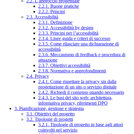
2.2. L’approccio progettuale
2.2.1. Buone pratiche
2.2.2. Principi
2.3. Accessibilità
2.3.1. Definizione
2.3.2. Accessibilità by design
2.3.3. Principi per l’accessibilità
2.3.4. Linee guida e criteri di successo
2.3.5. Come rilasciare una dichiarazione di
accessibilità
2.3.6. Meccanismo di feedback e procedura di
attuazione
2.3.7. Obiettivi accessibilità
2.3.8. Normativa e approfondimenti
2.4. Privacy
2.4.1. Come rispettare la privacy sin dalla
progettazione di un sito o servizio digitale
2.4.2. Richiedi il consenso quando necessario
2.4.3. Le basi del sito web: architettura,
informativa privacy, riferimenti DPO
3. Pianificazione, gestione e strategia
3.1. Obiettivi del progetto
3.2. Tipologie di progetti
3.2.1. Tipologie di progetto in base agli attori
coinvolti nel servizio