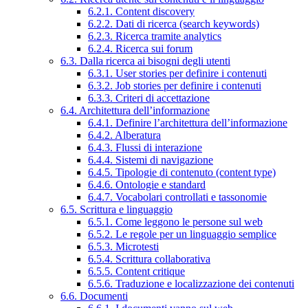
6.2.1. Content discovery
6.2.2. Dati di ricerca (search keywords)
6.2.3. Ricerca tramite analytics
6.2.4. Ricerca sui forum
6.3. Dalla ricerca ai bisogni degli utenti
6.3.1. User stories per definire i contenuti
6.3.2. Job stories per definire i contenuti
6.3.3. Criteri di accettazione
6.4. Architettura dell’informazione
6.4.1. Definire l’architettura dell’informazione
6.4.2. Alberatura
6.4.3. Flussi di interazione
6.4.4. Sistemi di navigazione
6.4.5. Tipologie di contenuto (content type)
6.4.6. Ontologie e standard
6.4.7. Vocabolari controllati e tassonomie
6.5. Scrittura e linguaggio
6.5.1. Come leggono le persone sul web
6.5.2. Le regole per un linguaggio semplice
6.5.3. Microtesti
6.5.4. Scrittura collaborativa
6.5.5. Content critique
6.5.6. Traduzione e localizzazione dei contenuti
6.6. Documenti