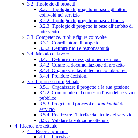
3.2. Tipologie di progetti
3.2.1. Tipologie di progetto in base agli attori
coinvolti nel servizio
3.2.2. Tipologie di progetto in base al focus
3.2.3. Tipologie di progetto in base all’ambito di
intervento
3.3. Competenze, ruoli e figure coinvolte
3.3.1. Coordinatore di progetto
3.3.2. Definire ruoli e responsabilità
3.4. Metodo di lavoro
3.4.1. Definire processi, strumenti e rituali
3.4.2. Curare la documentazione di progetto
3.4.3. Organizzare tavoli tecnici collaborativi
3.4.4. Prendere decisioni
3.5. Il processo progettuale
3.5.1. Organizzare il progetto e la sua gestione
3.5.2. Comprendere il contesto d’uso del servizio
pubblico
3.5.3. Progettare i processi e i
touchpoint
del
servizio
3.5.4. Realizzare l’interfaccia utente del servizio
3.5.5. Validare la soluzione ottenuta
4. Ricerca progettuale
4.1. Ricerca primaria
4.1.1. Interviste