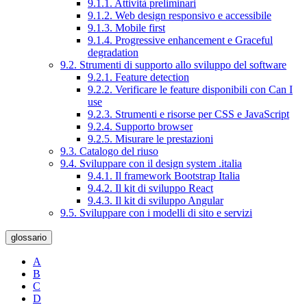
9.1.1. Attività preliminari
9.1.2. Web design responsivo e accessibile
9.1.3. Mobile first
9.1.4. Progressive enhancement e Graceful
degradation
9.2. Strumenti di supporto allo sviluppo del software
9.2.1. Feature detection
9.2.2. Verificare le feature disponibili con Can I
use
9.2.3. Strumenti e risorse per CSS e JavaScript
9.2.4. Supporto browser
9.2.5. Misurare le prestazioni
9.3. Catalogo del riuso
9.4. Sviluppare con il design system .italia
9.4.1. Il framework Bootstrap Italia
9.4.2. Il kit di sviluppo React
9.4.3. Il kit di sviluppo Angular
9.5. Sviluppare con i modelli di sito e servizi
glossario
A
B
C
D