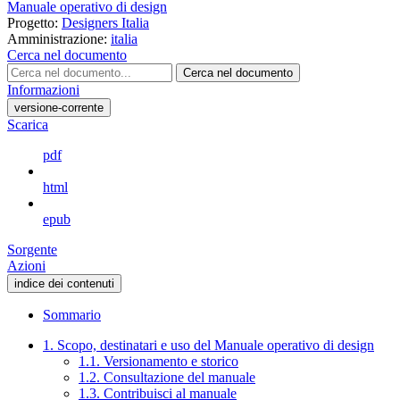
Manuale operativo di design
Progetto:
Designers Italia
Amministrazione:
italia
Cerca nel documento
Cerca nel documento
Informazioni
versione-corrente
Scarica
pdf
html
epub
Sorgente
Azioni
indice dei contenuti
Sommario
1. Scopo, destinatari e uso del Manuale operativo di design
1.1. Versionamento e storico
1.2. Consultazione del manuale
1.3. Contribuisci al manuale