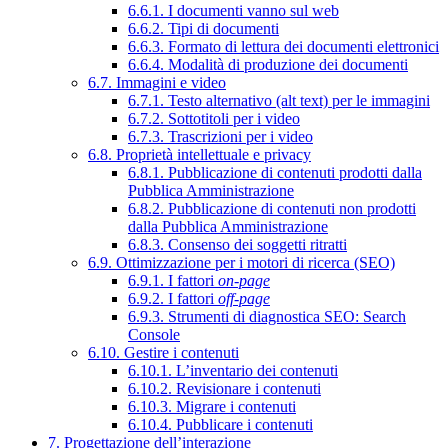
6.6.1. I documenti vanno sul web
6.6.2. Tipi di documenti
6.6.3. Formato di lettura dei documenti elettronici
6.6.4. Modalità di produzione dei documenti
6.7. Immagini e video
6.7.1. Testo alternativo (alt text) per le immagini
6.7.2. Sottotitoli per i video
6.7.3. Trascrizioni per i video
6.8. Proprietà intellettuale e privacy
6.8.1. Pubblicazione di contenuti prodotti dalla
Pubblica Amministrazione
6.8.2. Pubblicazione di contenuti non prodotti
dalla Pubblica Amministrazione
6.8.3. Consenso dei soggetti ritratti
6.9. Ottimizzazione per i motori di ricerca (SEO)
6.9.1. I fattori
on-page
6.9.2. I fattori
off-page
6.9.3. Strumenti di diagnostica SEO: Search
Console
6.10. Gestire i contenuti
6.10.1. L’inventario dei contenuti
6.10.2. Revisionare i contenuti
6.10.3. Migrare i contenuti
6.10.4. Pubblicare i contenuti
7. Progettazione dell’interazione