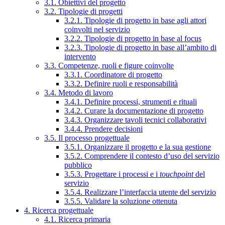
3.1. Obiettivi del progetto
3.2. Tipologie di progetti
3.2.1. Tipologie di progetto in base agli attori
coinvolti nel servizio
3.2.2. Tipologie di progetto in base al focus
3.2.3. Tipologie di progetto in base all’ambito di
intervento
3.3. Competenze, ruoli e figure coinvolte
3.3.1. Coordinatore di progetto
3.3.2. Definire ruoli e responsabilità
3.4. Metodo di lavoro
3.4.1. Definire processi, strumenti e rituali
3.4.2. Curare la documentazione di progetto
3.4.3. Organizzare tavoli tecnici collaborativi
3.4.4. Prendere decisioni
3.5. Il processo progettuale
3.5.1. Organizzare il progetto e la sua gestione
3.5.2. Comprendere il contesto d’uso del servizio
pubblico
3.5.3. Progettare i processi e i
touchpoint
del
servizio
3.5.4. Realizzare l’interfaccia utente del servizio
3.5.5. Validare la soluzione ottenuta
4. Ricerca progettuale
4.1. Ricerca primaria