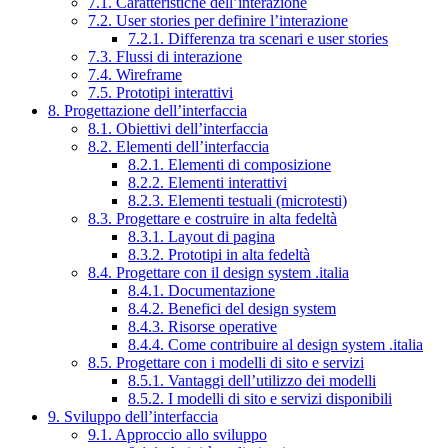
7.1. Caratteristiche dell’interazione
7.2. User stories per definire l’interazione
7.2.1. Differenza tra scenari e user stories
7.3. Flussi di interazione
7.4. Wireframe
7.5. Prototipi interattivi
8. Progettazione dell’interfaccia
8.1. Obiettivi dell’interfaccia
8.2. Elementi dell’interfaccia
8.2.1. Elementi di composizione
8.2.2. Elementi interattivi
8.2.3. Elementi testuali (microtesti)
8.3. Progettare e costruire in alta fedeltà
8.3.1. Layout di pagina
8.3.2. Prototipi in alta fedeltà
8.4. Progettare con il design system .italia
8.4.1. Documentazione
8.4.2. Benefici del design system
8.4.3. Risorse operative
8.4.4. Come contribuire al design system .italia
8.5. Progettare con i modelli di sito e servizi
8.5.1. Vantaggi dell’utilizzo dei modelli
8.5.2. I modelli di sito e servizi disponibili
9. Sviluppo dell’interfaccia
9.1. Approccio allo sviluppo