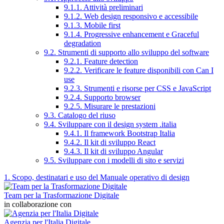
9.1.1. Attività preliminari
9.1.2. Web design responsivo e accessibile
9.1.3. Mobile first
9.1.4. Progressive enhancement e Graceful
degradation
9.2. Strumenti di supporto allo sviluppo del software
9.2.1. Feature detection
9.2.2. Verificare le feature disponibili con Can I
use
9.2.3. Strumenti e risorse per CSS e JavaScript
9.2.4. Supporto browser
9.2.5. Misurare le prestazioni
9.3. Catalogo del riuso
9.4. Sviluppare con il design system .italia
9.4.1. Il framework Bootstrap Italia
9.4.2. Il kit di sviluppo React
9.4.3. Il kit di sviluppo Angular
9.5. Sviluppare con i modelli di sito e servizi
1. Scopo, destinatari e uso del Manuale operativo di design
Team per la Trasformazione Digitale
in collaborazione con
Agenzia per l'Italia Digitale