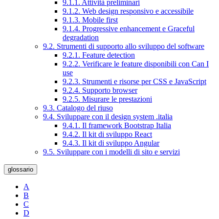
9.1.1. Attività preliminari
9.1.2. Web design responsivo e accessibile
9.1.3. Mobile first
9.1.4. Progressive enhancement e Graceful
degradation
9.2. Strumenti di supporto allo sviluppo del software
9.2.1. Feature detection
9.2.2. Verificare le feature disponibili con Can I
use
9.2.3. Strumenti e risorse per CSS e JavaScript
9.2.4. Supporto browser
9.2.5. Misurare le prestazioni
9.3. Catalogo del riuso
9.4. Sviluppare con il design system .italia
9.4.1. Il framework Bootstrap Italia
9.4.2. Il kit di sviluppo React
9.4.3. Il kit di sviluppo Angular
9.5. Sviluppare con i modelli di sito e servizi
glossario
A
B
C
D