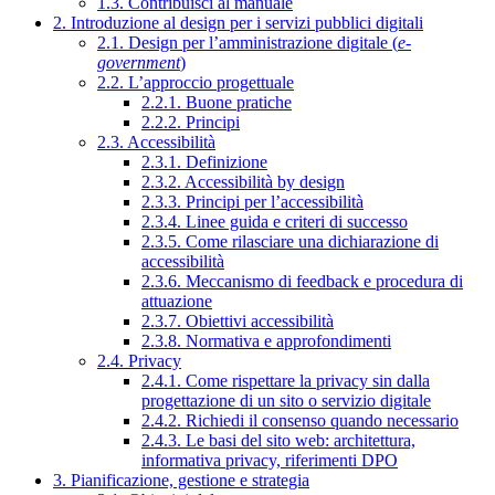
1.3. Contribuisci al manuale
2. Introduzione al design per i servizi pubblici digitali
2.1. Design per l’amministrazione digitale (
e-
government
)
2.2. L’approccio progettuale
2.2.1. Buone pratiche
2.2.2. Principi
2.3. Accessibilità
2.3.1. Definizione
2.3.2. Accessibilità by design
2.3.3. Principi per l’accessibilità
2.3.4. Linee guida e criteri di successo
2.3.5. Come rilasciare una dichiarazione di
accessibilità
2.3.6. Meccanismo di feedback e procedura di
attuazione
2.3.7. Obiettivi accessibilità
2.3.8. Normativa e approfondimenti
2.4. Privacy
2.4.1. Come rispettare la privacy sin dalla
progettazione di un sito o servizio digitale
2.4.2. Richiedi il consenso quando necessario
2.4.3. Le basi del sito web: architettura,
informativa privacy, riferimenti DPO
3. Pianificazione, gestione e strategia