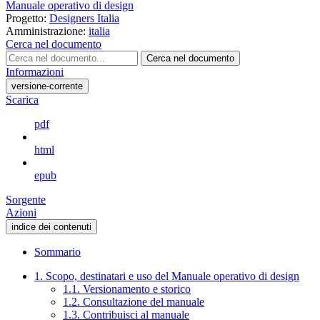
Manuale operativo di design
Progetto:
Designers Italia
Amministrazione:
italia
Cerca nel documento
Cerca nel documento
Informazioni
versione-corrente
Scarica
pdf
html
epub
Sorgente
Azioni
indice dei contenuti
Sommario
1. Scopo, destinatari e uso del Manuale operativo di design
1.1. Versionamento e storico
1.2. Consultazione del manuale
1.3. Contribuisci al manuale