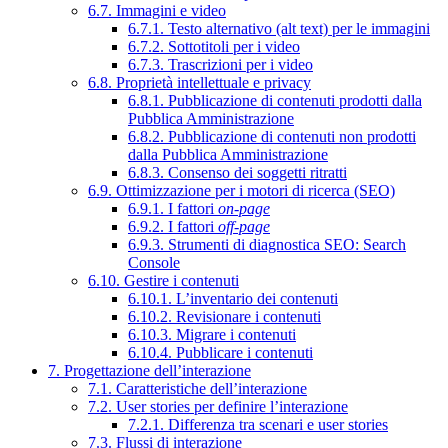
6.7. Immagini e video
6.7.1. Testo alternativo (alt text) per le immagini
6.7.2. Sottotitoli per i video
6.7.3. Trascrizioni per i video
6.8. Proprietà intellettuale e privacy
6.8.1. Pubblicazione di contenuti prodotti dalla
Pubblica Amministrazione
6.8.2. Pubblicazione di contenuti non prodotti
dalla Pubblica Amministrazione
6.8.3. Consenso dei soggetti ritratti
6.9. Ottimizzazione per i motori di ricerca (SEO)
6.9.1. I fattori
on-page
6.9.2. I fattori
off-page
6.9.3. Strumenti di diagnostica SEO: Search
Console
6.10. Gestire i contenuti
6.10.1. L’inventario dei contenuti
6.10.2. Revisionare i contenuti
6.10.3. Migrare i contenuti
6.10.4. Pubblicare i contenuti
7. Progettazione dell’interazione
7.1. Caratteristiche dell’interazione
7.2. User stories per definire l’interazione
7.2.1. Differenza tra scenari e user stories
7.3. Flussi di interazione