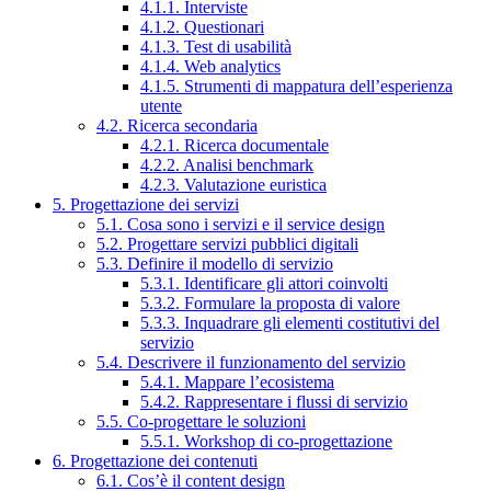
4.1.1. Interviste
4.1.2. Questionari
4.1.3. Test di usabilità
4.1.4. Web analytics
4.1.5. Strumenti di mappatura dell’esperienza
utente
4.2. Ricerca secondaria
4.2.1. Ricerca documentale
4.2.2. Analisi benchmark
4.2.3. Valutazione euristica
5. Progettazione dei servizi
5.1. Cosa sono i servizi e il service design
5.2. Progettare servizi pubblici digitali
5.3. Definire il modello di servizio
5.3.1. Identificare gli attori coinvolti
5.3.2. Formulare la proposta di valore
5.3.3. Inquadrare gli elementi costitutivi del
servizio
5.4. Descrivere il funzionamento del servizio
5.4.1. Mappare l’ecosistema
5.4.2. Rappresentare i flussi di servizio
5.5. Co-progettare le soluzioni
5.5.1. Workshop di co-progettazione
6. Progettazione dei contenuti
6.1. Cos’è il content design