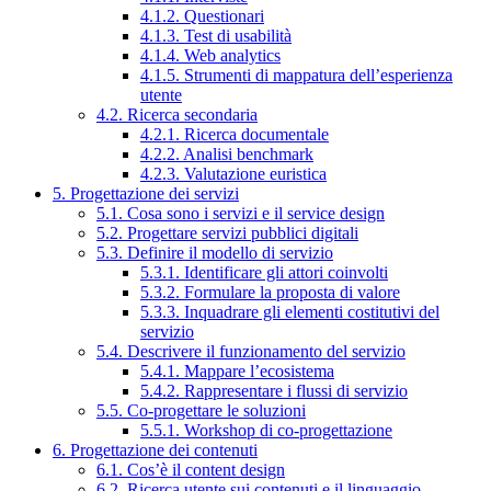
4.1.2. Questionari
4.1.3. Test di usabilità
4.1.4. Web analytics
4.1.5. Strumenti di mappatura dell’esperienza
utente
4.2. Ricerca secondaria
4.2.1. Ricerca documentale
4.2.2. Analisi benchmark
4.2.3. Valutazione euristica
5. Progettazione dei servizi
5.1. Cosa sono i servizi e il service design
5.2. Progettare servizi pubblici digitali
5.3. Definire il modello di servizio
5.3.1. Identificare gli attori coinvolti
5.3.2. Formulare la proposta di valore
5.3.3. Inquadrare gli elementi costitutivi del
servizio
5.4. Descrivere il funzionamento del servizio
5.4.1. Mappare l’ecosistema
5.4.2. Rappresentare i flussi di servizio
5.5. Co-progettare le soluzioni
5.5.1. Workshop di co-progettazione
6. Progettazione dei contenuti
6.1. Cos’è il content design
6.2. Ricerca utente sui contenuti e il linguaggio