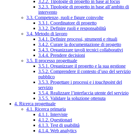
3.2.2. Tipologie di progetto in base al focus
3.2.3. Tipologie di progetto in base all’ambito di
intervento
3.3. Competenze, ruoli e figure coinvolte
3.3.1. Coordinatore di progetto
3.3.2. Definire ruoli e responsabilità
3.4. Metodo di lavoro
3.4.1. Definire processi, strumenti e rituali
3.4.2. Curare la documentazione di progetto
3.4.3. Organizzare tavoli tecnici collaborativi
3.4.4. Prendere decisioni
3.5. Il processo progettuale
3.5.1. Organizzare il progetto e la sua gestione
3.5.2. Comprendere il contesto d’uso del servizio
pubblico
3.5.3. Progettare i processi e i
touchpoint
del
servizio
3.5.4. Realizzare l’interfaccia utente del servizio
3.5.5. Validare la soluzione ottenuta
4. Ricerca progettuale
4.1. Ricerca primaria
4.1.1. Interviste
4.1.2. Questionari
4.1.3. Test di usabilità
4.1.4. Web analytics