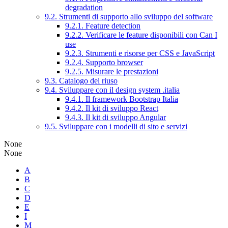
degradation
9.2. Strumenti di supporto allo sviluppo del software
9.2.1. Feature detection
9.2.2. Verificare le feature disponibili con Can I
use
9.2.3. Strumenti e risorse per CSS e JavaScript
9.2.4. Supporto browser
9.2.5. Misurare le prestazioni
9.3. Catalogo del riuso
9.4. Sviluppare con il design system .italia
9.4.1. Il framework Bootstrap Italia
9.4.2. Il kit di sviluppo React
9.4.3. Il kit di sviluppo Angular
9.5. Sviluppare con i modelli di sito e servizi
None
None
A
B
C
D
E
I
M