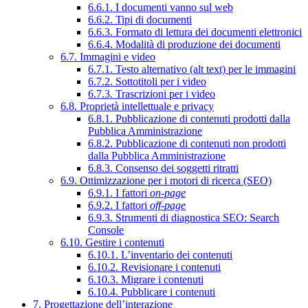
6.6.1. I documenti vanno sul web
6.6.2. Tipi di documenti
6.6.3. Formato di lettura dei documenti elettronici
6.6.4. Modalità di produzione dei documenti
6.7. Immagini e video
6.7.1. Testo alternativo (alt text) per le immagini
6.7.2. Sottotitoli per i video
6.7.3. Trascrizioni per i video
6.8. Proprietà intellettuale e privacy
6.8.1. Pubblicazione di contenuti prodotti dalla
Pubblica Amministrazione
6.8.2. Pubblicazione di contenuti non prodotti
dalla Pubblica Amministrazione
6.8.3. Consenso dei soggetti ritratti
6.9. Ottimizzazione per i motori di ricerca (SEO)
6.9.1. I fattori
on-page
6.9.2. I fattori
off-page
6.9.3. Strumenti di diagnostica SEO: Search
Console
6.10. Gestire i contenuti
6.10.1. L’inventario dei contenuti
6.10.2. Revisionare i contenuti
6.10.3. Migrare i contenuti
6.10.4. Pubblicare i contenuti
7. Progettazione dell’interazione