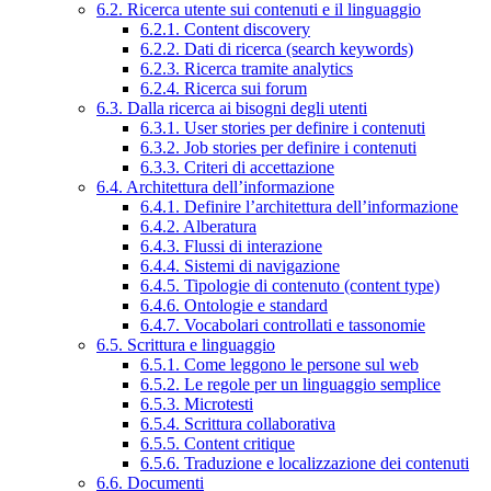
6.2. Ricerca utente sui contenuti e il linguaggio
6.2.1. Content discovery
6.2.2. Dati di ricerca (search keywords)
6.2.3. Ricerca tramite analytics
6.2.4. Ricerca sui forum
6.3. Dalla ricerca ai bisogni degli utenti
6.3.1. User stories per definire i contenuti
6.3.2. Job stories per definire i contenuti
6.3.3. Criteri di accettazione
6.4. Architettura dell’informazione
6.4.1. Definire l’architettura dell’informazione
6.4.2. Alberatura
6.4.3. Flussi di interazione
6.4.4. Sistemi di navigazione
6.4.5. Tipologie di contenuto (content type)
6.4.6. Ontologie e standard
6.4.7. Vocabolari controllati e tassonomie
6.5. Scrittura e linguaggio
6.5.1. Come leggono le persone sul web
6.5.2. Le regole per un linguaggio semplice
6.5.3. Microtesti
6.5.4. Scrittura collaborativa
6.5.5. Content critique
6.5.6. Traduzione e localizzazione dei contenuti
6.6. Documenti