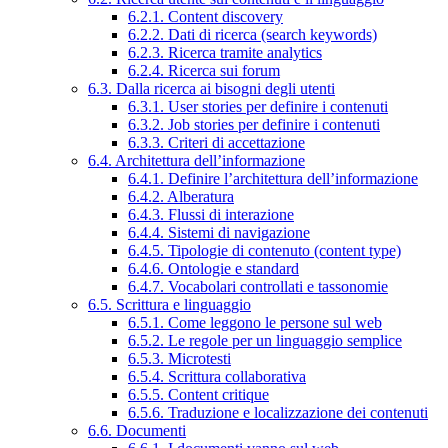
6.2.1. Content discovery
6.2.2. Dati di ricerca (search keywords)
6.2.3. Ricerca tramite analytics
6.2.4. Ricerca sui forum
6.3. Dalla ricerca ai bisogni degli utenti
6.3.1. User stories per definire i contenuti
6.3.2. Job stories per definire i contenuti
6.3.3. Criteri di accettazione
6.4. Architettura dell’informazione
6.4.1. Definire l’architettura dell’informazione
6.4.2. Alberatura
6.4.3. Flussi di interazione
6.4.4. Sistemi di navigazione
6.4.5. Tipologie di contenuto (content type)
6.4.6. Ontologie e standard
6.4.7. Vocabolari controllati e tassonomie
6.5. Scrittura e linguaggio
6.5.1. Come leggono le persone sul web
6.5.2. Le regole per un linguaggio semplice
6.5.3. Microtesti
6.5.4. Scrittura collaborativa
6.5.5. Content critique
6.5.6. Traduzione e localizzazione dei contenuti
6.6. Documenti