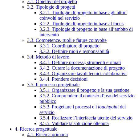
3.1. Obiettivi del progetto
3.2. Tipologie di progetti
3.2.1. Tipologie di progetto in base agli attori
coinvolti nel servizio
3.2.2. Tipologie di progetto in base al focus
3.2.3. Tipologie di progetto in base all’ambito di
intervento
3.3. Competenze, ruoli e figure coinvolte
3.3.1. Coordinatore di progetto
3.3.2. Definire ruoli e responsabilità
3.4. Metodo di lavoro
3.4.1. Definire processi, strumenti e rituali
3.4.2. Curare la documentazione di progetto
3.4.3. Organizzare tavoli tecnici collaborativi
3.4.4. Prendere decisioni
3.5. Il processo progettuale
3.5.1. Organizzare il progetto e la sua gestione
3.5.2. Comprendere il contesto d’uso del servizio
pubblico
3.5.3. Progettare i processi e i
touchpoint
del
servizio
3.5.4. Realizzare l’interfaccia utente del servizio
3.5.5. Validare la soluzione ottenuta
4. Ricerca progettuale
4.1. Ricerca primaria