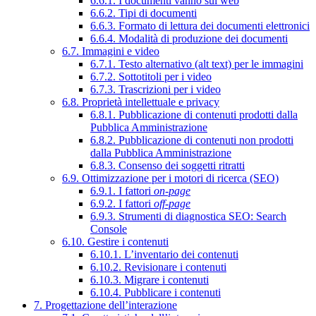
6.6.1. I documenti vanno sul web
6.6.2. Tipi di documenti
6.6.3. Formato di lettura dei documenti elettronici
6.6.4. Modalità di produzione dei documenti
6.7. Immagini e video
6.7.1. Testo alternativo (alt text) per le immagini
6.7.2. Sottotitoli per i video
6.7.3. Trascrizioni per i video
6.8. Proprietà intellettuale e privacy
6.8.1. Pubblicazione di contenuti prodotti dalla
Pubblica Amministrazione
6.8.2. Pubblicazione di contenuti non prodotti
dalla Pubblica Amministrazione
6.8.3. Consenso dei soggetti ritratti
6.9. Ottimizzazione per i motori di ricerca (SEO)
6.9.1. I fattori
on-page
6.9.2. I fattori
off-page
6.9.3. Strumenti di diagnostica SEO: Search
Console
6.10. Gestire i contenuti
6.10.1. L’inventario dei contenuti
6.10.2. Revisionare i contenuti
6.10.3. Migrare i contenuti
6.10.4. Pubblicare i contenuti
7. Progettazione dell’interazione