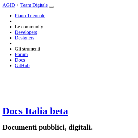
AGID
+
Team Digitale
Piano Triennale
Le community
Developers
Designers
Gli strumenti
Forum
Docs
GitHub
Docs Italia
beta
Documenti pubblici, digitali.