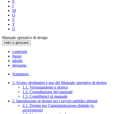
E
I
M
O
S
T
U
Manuale operativo di design
indici e glossario
contenuti
figure
tabelle
glossario
Sommario
1. Scopo, destinatari e uso del Manuale operativo di design
1.1. Versionamento e storico
1.2. Consultazione del manuale
1.3. Contribuisci al manuale
2. Introduzione al design per i servizi pubblici digitali
2.1. Design per l’amministrazione digitale (
e-
government
)