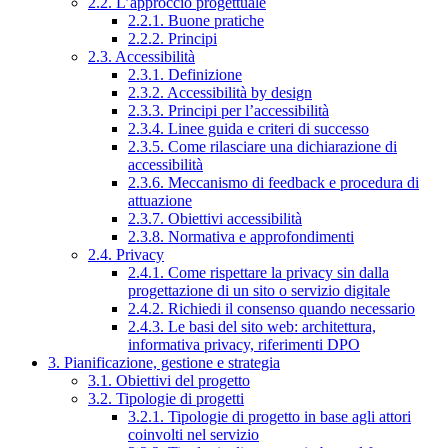
2.2. L’approccio progettuale
2.2.1. Buone pratiche
2.2.2. Principi
2.3. Accessibilità
2.3.1. Definizione
2.3.2. Accessibilità by design
2.3.3. Principi per l’accessibilità
2.3.4. Linee guida e criteri di successo
2.3.5. Come rilasciare una dichiarazione di
accessibilità
2.3.6. Meccanismo di feedback e procedura di
attuazione
2.3.7. Obiettivi accessibilità
2.3.8. Normativa e approfondimenti
2.4. Privacy
2.4.1. Come rispettare la privacy sin dalla
progettazione di un sito o servizio digitale
2.4.2. Richiedi il consenso quando necessario
2.4.3. Le basi del sito web: architettura,
informativa privacy, riferimenti DPO
3. Pianificazione, gestione e strategia
3.1. Obiettivi del progetto
3.2. Tipologie di progetti
3.2.1. Tipologie di progetto in base agli attori
coinvolti nel servizio