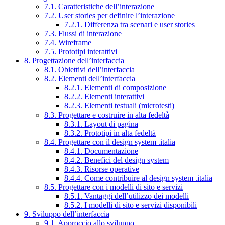
7.1. Caratteristiche dell’interazione
7.2. User stories per definire l’interazione
7.2.1. Differenza tra scenari e user stories
7.3. Flussi di interazione
7.4. Wireframe
7.5. Prototipi interattivi
8. Progettazione dell’interfaccia
8.1. Obiettivi dell’interfaccia
8.2. Elementi dell’interfaccia
8.2.1. Elementi di composizione
8.2.2. Elementi interattivi
8.2.3. Elementi testuali (microtesti)
8.3. Progettare e costruire in alta fedeltà
8.3.1. Layout di pagina
8.3.2. Prototipi in alta fedeltà
8.4. Progettare con il design system .italia
8.4.1. Documentazione
8.4.2. Benefici del design system
8.4.3. Risorse operative
8.4.4. Come contribuire al design system .italia
8.5. Progettare con i modelli di sito e servizi
8.5.1. Vantaggi dell’utilizzo dei modelli
8.5.2. I modelli di sito e servizi disponibili
9. Sviluppo dell’interfaccia
9.1. Approccio allo sviluppo