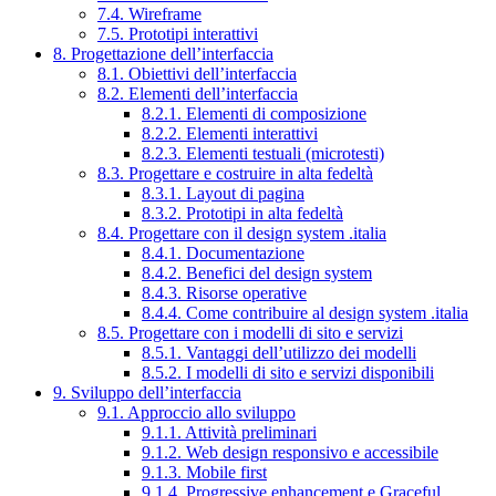
7.4. Wireframe
7.5. Prototipi interattivi
8. Progettazione dell’interfaccia
8.1. Obiettivi dell’interfaccia
8.2. Elementi dell’interfaccia
8.2.1. Elementi di composizione
8.2.2. Elementi interattivi
8.2.3. Elementi testuali (microtesti)
8.3. Progettare e costruire in alta fedeltà
8.3.1. Layout di pagina
8.3.2. Prototipi in alta fedeltà
8.4. Progettare con il design system .italia
8.4.1. Documentazione
8.4.2. Benefici del design system
8.4.3. Risorse operative
8.4.4. Come contribuire al design system .italia
8.5. Progettare con i modelli di sito e servizi
8.5.1. Vantaggi dell’utilizzo dei modelli
8.5.2. I modelli di sito e servizi disponibili
9. Sviluppo dell’interfaccia
9.1. Approccio allo sviluppo
9.1.1. Attività preliminari
9.1.2. Web design responsivo e accessibile
9.1.3. Mobile first
9.1.4. Progressive enhancement e Graceful