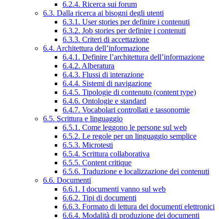
6.2.4. Ricerca sui forum
6.3. Dalla ricerca ai bisogni degli utenti
6.3.1. User stories per definire i contenuti
6.3.2. Job stories per definire i contenuti
6.3.3. Criteri di accettazione
6.4. Architettura dell’informazione
6.4.1. Definire l’architettura dell’informazione
6.4.2. Alberatura
6.4.3. Flussi di interazione
6.4.4. Sistemi di navigazione
6.4.5. Tipologie di contenuto (content type)
6.4.6. Ontologie e standard
6.4.7. Vocabolari controllati e tassonomie
6.5. Scrittura e linguaggio
6.5.1. Come leggono le persone sul web
6.5.2. Le regole per un linguaggio semplice
6.5.3. Microtesti
6.5.4. Scrittura collaborativa
6.5.5. Content critique
6.5.6. Traduzione e localizzazione dei contenuti
6.6. Documenti
6.6.1. I documenti vanno sul web
6.6.2. Tipi di documenti
6.6.3. Formato di lettura dei documenti elettronici
6.6.4. Modalità di produzione dei documenti