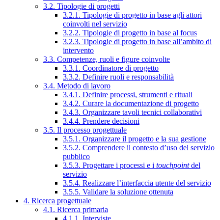
3.2. Tipologie di progetti
3.2.1. Tipologie di progetto in base agli attori
coinvolti nel servizio
3.2.2. Tipologie di progetto in base al focus
3.2.3. Tipologie di progetto in base all’ambito di
intervento
3.3. Competenze, ruoli e figure coinvolte
3.3.1. Coordinatore di progetto
3.3.2. Definire ruoli e responsabilità
3.4. Metodo di lavoro
3.4.1. Definire processi, strumenti e rituali
3.4.2. Curare la documentazione di progetto
3.4.3. Organizzare tavoli tecnici collaborativi
3.4.4. Prendere decisioni
3.5. Il processo progettuale
3.5.1. Organizzare il progetto e la sua gestione
3.5.2. Comprendere il contesto d’uso del servizio
pubblico
3.5.3. Progettare i processi e i
touchpoint
del
servizio
3.5.4. Realizzare l’interfaccia utente del servizio
3.5.5. Validare la soluzione ottenuta
4. Ricerca progettuale
4.1. Ricerca primaria
4.1.1. Interviste