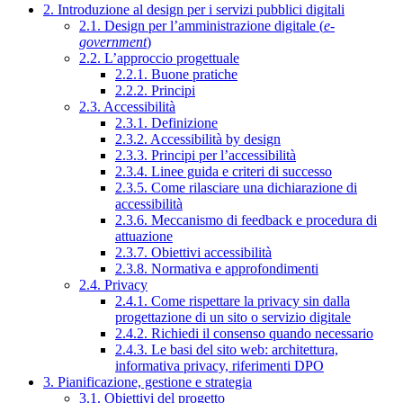
2. Introduzione al design per i servizi pubblici digitali
2.1. Design per l’amministrazione digitale (
e-
government
)
2.2. L’approccio progettuale
2.2.1. Buone pratiche
2.2.2. Principi
2.3. Accessibilità
2.3.1. Definizione
2.3.2. Accessibilità by design
2.3.3. Principi per l’accessibilità
2.3.4. Linee guida e criteri di successo
2.3.5. Come rilasciare una dichiarazione di
accessibilità
2.3.6. Meccanismo di feedback e procedura di
attuazione
2.3.7. Obiettivi accessibilità
2.3.8. Normativa e approfondimenti
2.4. Privacy
2.4.1. Come rispettare la privacy sin dalla
progettazione di un sito o servizio digitale
2.4.2. Richiedi il consenso quando necessario
2.4.3. Le basi del sito web: architettura,
informativa privacy, riferimenti DPO
3. Pianificazione, gestione e strategia
3.1. Obiettivi del progetto