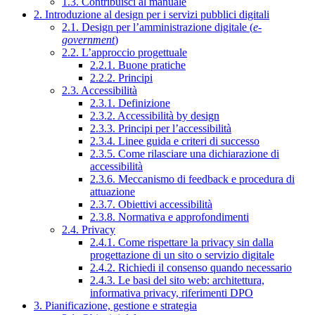
1.3. Contribuisci al manuale
2. Introduzione al design per i servizi pubblici digitali
2.1. Design per l’amministrazione digitale (
e-
government
)
2.2. L’approccio progettuale
2.2.1. Buone pratiche
2.2.2. Principi
2.3. Accessibilità
2.3.1. Definizione
2.3.2. Accessibilità by design
2.3.3. Principi per l’accessibilità
2.3.4. Linee guida e criteri di successo
2.3.5. Come rilasciare una dichiarazione di
accessibilità
2.3.6. Meccanismo di feedback e procedura di
attuazione
2.3.7. Obiettivi accessibilità
2.3.8. Normativa e approfondimenti
2.4. Privacy
2.4.1. Come rispettare la privacy sin dalla
progettazione di un sito o servizio digitale
2.4.2. Richiedi il consenso quando necessario
2.4.3. Le basi del sito web: architettura,
informativa privacy, riferimenti DPO
3. Pianificazione, gestione e strategia