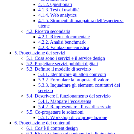
4.1.2. Questionari
4.1.3. Test di usabilità
4.1.4. Web analytics
4.1.5. Strumenti di mappatura dell’esperienza
utente
4.2. Ricerca secondaria
4.2.1. Ricerca documentale
4.2.2. Analisi benchmark
4.2.3. Valutazione euristica
5. Progettazione dei servizi
5.1. Cosa sono i servizi e il service design
5.2. Progettare servizi pubblici digitali
5.3. Definire il modello di servizio
5.3.1. Identificare gli attori coinvolti
5.3.2. Formulare la proposta di valore
5.3.3. Inquadrare gli elementi costitutivi del
servizio
5.4. Descrivere il funzionamento del servizio
5.4.1. Mappare l’ecosistema
5.4.2. Rappresentare i flussi di servizio
5.5. Co-progettare le soluzioni
5.5.1. Workshop di co-progettazione
6. Progettazione dei contenuti
6.1. Cos’è il content design
6.2. Ricerca utente sui contenuti e il linguaggio