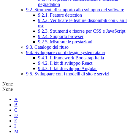
degradation
9.2. Strumenti di supporto allo sviluppo del software
9.2.1. Feature detection
9.2.2. Verificare le feature disponibili con Can I
use
9.2.3. Strumenti e risorse per CSS e JavaScript
9.2.4. Supporto browser
9.2.5. Misurare le prestazioni
9.3. Catalogo del riuso
9.4. Sviluppare con il design system .italia
9.4.1. Il framework Bootstrap Italia
9.4.2. Il kit di sviluppo React
9.4.3. Il kit di sviluppo Angular
9.5. Sviluppare con i modelli di sito e servizi
None
None
A
B
C
D
E
I
M