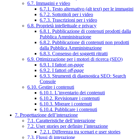
6.7. Immagini e video
6.7.1. Testo alternativo (alt text) per le immagini
6.7.2. Sottotitoli per i video
6.7.3. Trascrizioni per i video
6.8. Proprietà intellettuale e privacy
6.8.1. Pubblicazione di contenuti prodotti dalla
Pubblica Amministrazione
6.8.2. Pubblicazione di contenuti non prodotti
dalla Pubblica Amministrazione
6.8.3. Consenso dei soggetti ritratti
6.9. Ottimizzazione per i motori di ricerca (SEO)
6.9.1. I fattori
on-page
6.9.2. I fattori
off-page
6.9.3. Strumenti di diagnostica SEO: Search
Console
6.10. Gestire i contenuti
6.10.1. L’inventario dei contenuti
6.10.2. Revisionare i contenuti
6.10.3. Migrare i contenuti
6.10.4. Pubblicare i contenuti
7. Progettazione dell’interazione
7.1. Caratteristiche dell’interazione
7.2. User stories per definire l’interazione
7.2.1. Differenza tra scenari e user stories
7.3. Flussi di interazione