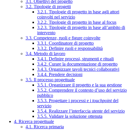
3.1. Obiettivi del progetto
3.2. Tipologie di progetti
3.2.1. Tipologie di progetto in base agli attori
coinvolti nel servizio
3.2.2. Tipologie di progetto in base al focus
3.2.3. Tipologie di progetto in base all’ambito di
intervento
3.3. Competenze, ruoli e figure coinvolte
3.3.1. Coordinatore di progetto
3.3.2. Definire ruoli e responsabilità
3.4. Metodo di lavoro
3.4.1. Definire processi, strumenti e rituali
3.4.2. Curare la documentazione di progetto
3.4.3. Organizzare tavoli tecnici collaborativi
3.4.4. Prendere decisioni
3.5. Il processo progettuale
3.5.1. Organizzare il progetto e la sua gestione
3.5.2. Comprendere il contesto d’uso del servizio
pubblico
3.5.3. Progettare i processi e i
touchpoint
del
servizio
3.5.4. Realizzare l’interfaccia utente del servizio
3.5.5. Validare la soluzione ottenuta
4. Ricerca progettuale
4.1. Ricerca primaria