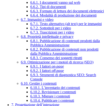
6.6.1. I documenti vanno sul web
6.6.2. Tipi di documenti
6.6.3. Formato di lettura dei documenti elettronici
6.6.4. Modalità di produzione dei documenti
6.7. Immagini e video
6.7.1. Testo alternativo (alt text) per le immagini
6.7.2. Sottotitoli per i video
6.7.3. Trascrizioni per i video
6.8. Proprietà intellettuale e privacy
6.8.1. Pubblicazione di contenuti prodotti dalla
Pubblica Amministrazione
6.8.2. Pubblicazione di contenuti non prodotti
dalla Pubblica Amministrazione
6.8.3. Consenso dei soggetti ritratti
6.9. Ottimizzazione per i motori di ricerca (SEO)
6.9.1. I fattori
on-page
6.9.2. I fattori
off-page
6.9.3. Strumenti di diagnostica SEO: Search
Console
6.10. Gestire i contenuti
6.10.1. L’inventario dei contenuti
6.10.2. Revisionare i contenuti
6.10.3. Migrare i contenuti
6.10.4. Pubblicare i contenuti
7. Progettazione dell’interazione