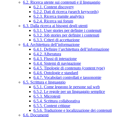
6.2. Ricerca utente sui contenuti e il linguaggio
6.2.1. Content discovery
6.2.2. Dati di ricerca (search keywords)
6.2.3. Ricerca tramite analytics
6.2.4. Ricerca sui forum
6.3. Dalla ricerca ai bisogni degli utenti
6.3.1. User stories per definire i contenuti
6.3.2. Job stories per definire i contenuti
6.3.3. Criteri di accettazione
6.4. Architettura dell’informazione
6.4.1. Definire l’architettura dell’informazione
6.4.2. Alberatura
6.4.3. Flussi di interazione
6.4.4. Sistemi di navigazione
6.4.5. Tipologie di contenuto (content type)
6.4.6. Ontologie e standard
6.4.7. Vocabolari controllati e tassonomie
6.5. Scrittura e linguaggio
6.5.1. Come leggono le persone sul web
6.5.2. Le regole per un linguaggio semplice
6.5.3. Microtesti
6.5.4. Scrittura collaborativa
6.5.5. Content critique
6.5.6. Traduzione e localizzazione dei contenuti
6.6. Documenti