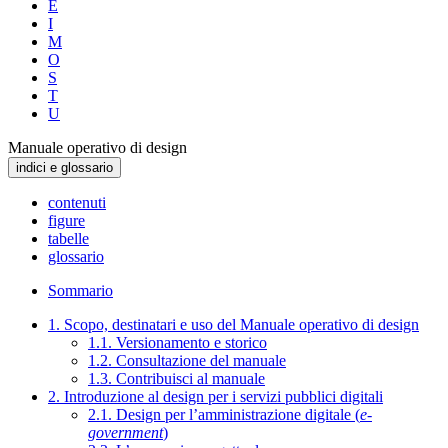
E
I
M
O
S
T
U
Manuale operativo di design
indici e glossario
contenuti
figure
tabelle
glossario
Sommario
1. Scopo, destinatari e uso del Manuale operativo di design
1.1. Versionamento e storico
1.2. Consultazione del manuale
1.3. Contribuisci al manuale
2. Introduzione al design per i servizi pubblici digitali
2.1. Design per l’amministrazione digitale (
e-
government
)