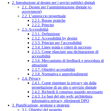
2. Introduzione al design per i servizi pubblici digitali
2.1. Design per l’amministrazione digitale (
e-
government
)
2.2. L’approccio progettuale
2.2.1. Buone pratiche
2.2.2. Principi
2.3. Accessibilità
2.3.1. Definizione
2.3.2. Accessibilità by design
2.3.3. Principi per l’accessibilità
2.3.4. Linee guida e criteri di successo
2.3.5. Come rilasciare una dichiarazione di
accessibilità
2.3.6. Meccanismo di feedback e procedura di
attuazione
2.3.7. Obiettivi accessibilità
2.3.8. Normativa e approfondimenti
2.4. Privacy
2.4.1. Come rispettare la privacy sin dalla
progettazione di un sito o servizio digitale
2.4.2. Richiedi il consenso quando necessario
2.4.3. Le basi del sito web: architettura,
informativa privacy, riferimenti DPO
3. Pianificazione, gestione e strategia
3.1. Obiettivi del progetto