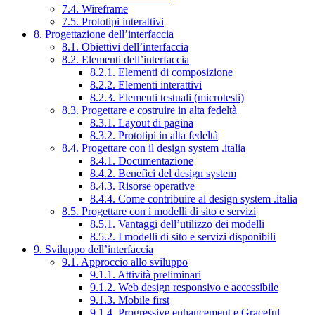
7.4. Wireframe
7.5. Prototipi interattivi
8. Progettazione dell’interfaccia
8.1. Obiettivi dell’interfaccia
8.2. Elementi dell’interfaccia
8.2.1. Elementi di composizione
8.2.2. Elementi interattivi
8.2.3. Elementi testuali (microtesti)
8.3. Progettare e costruire in alta fedeltà
8.3.1. Layout di pagina
8.3.2. Prototipi in alta fedeltà
8.4. Progettare con il design system .italia
8.4.1. Documentazione
8.4.2. Benefici del design system
8.4.3. Risorse operative
8.4.4. Come contribuire al design system .italia
8.5. Progettare con i modelli di sito e servizi
8.5.1. Vantaggi dell’utilizzo dei modelli
8.5.2. I modelli di sito e servizi disponibili
9. Sviluppo dell’interfaccia
9.1. Approccio allo sviluppo
9.1.1. Attività preliminari
9.1.2. Web design responsivo e accessibile
9.1.3. Mobile first
9.1.4. Progressive enhancement e Graceful