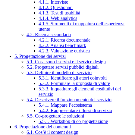
4.1.1. Interviste
4.1.2. Questionari
4.1.3. Test di usabilità
4.1.4. Web analytics
4.1.5. Strumenti di mappatura dell’esperienza
utente
4.2. Ricerca secondaria
4.2.1. Ricerca documentale
4.2.2. Analisi benchmark
4.2.3. Valutazione euristica
5. Progettazione dei servizi
5.1. Cosa sono i servizi e il service design
5.2. Progettare servizi pubblici digitali
5.3. Definire il modello di servizio
5.3.1. Identificare gli attori coinvolti
5.3.2. Formulare la proposta di valore
5.3.3. Inquadrare gli elementi costitutivi del
servizio
5.4. Descrivere il funzionamento del servizio
5.4.1. Mappare l’ecosistema
5.4.2. Rappresentare i flussi di servizio
5.5. Co-progettare le soluzioni
5.5.1. Workshop di co-progettazione
6. Progettazione dei contenuti
6.1. Cos’è il content design