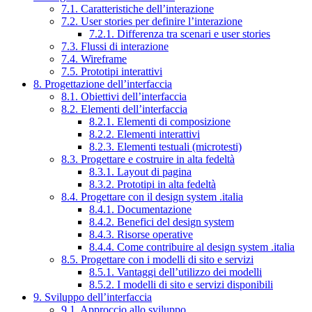
7.1. Caratteristiche dell’interazione
7.2. User stories per definire l’interazione
7.2.1. Differenza tra scenari e user stories
7.3. Flussi di interazione
7.4. Wireframe
7.5. Prototipi interattivi
8. Progettazione dell’interfaccia
8.1. Obiettivi dell’interfaccia
8.2. Elementi dell’interfaccia
8.2.1. Elementi di composizione
8.2.2. Elementi interattivi
8.2.3. Elementi testuali (microtesti)
8.3. Progettare e costruire in alta fedeltà
8.3.1. Layout di pagina
8.3.2. Prototipi in alta fedeltà
8.4. Progettare con il design system .italia
8.4.1. Documentazione
8.4.2. Benefici del design system
8.4.3. Risorse operative
8.4.4. Come contribuire al design system .italia
8.5. Progettare con i modelli di sito e servizi
8.5.1. Vantaggi dell’utilizzo dei modelli
8.5.2. I modelli di sito e servizi disponibili
9. Sviluppo dell’interfaccia
9.1. Approccio allo sviluppo