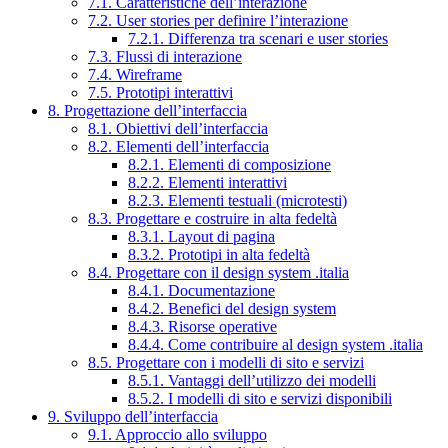
7.1. Caratteristiche dell’interazione
7.2. User stories per definire l’interazione
7.2.1. Differenza tra scenari e user stories
7.3. Flussi di interazione
7.4. Wireframe
7.5. Prototipi interattivi
8. Progettazione dell’interfaccia
8.1. Obiettivi dell’interfaccia
8.2. Elementi dell’interfaccia
8.2.1. Elementi di composizione
8.2.2. Elementi interattivi
8.2.3. Elementi testuali (microtesti)
8.3. Progettare e costruire in alta fedeltà
8.3.1. Layout di pagina
8.3.2. Prototipi in alta fedeltà
8.4. Progettare con il design system .italia
8.4.1. Documentazione
8.4.2. Benefici del design system
8.4.3. Risorse operative
8.4.4. Come contribuire al design system .italia
8.5. Progettare con i modelli di sito e servizi
8.5.1. Vantaggi dell’utilizzo dei modelli
8.5.2. I modelli di sito e servizi disponibili
9. Sviluppo dell’interfaccia
9.1. Approccio allo sviluppo