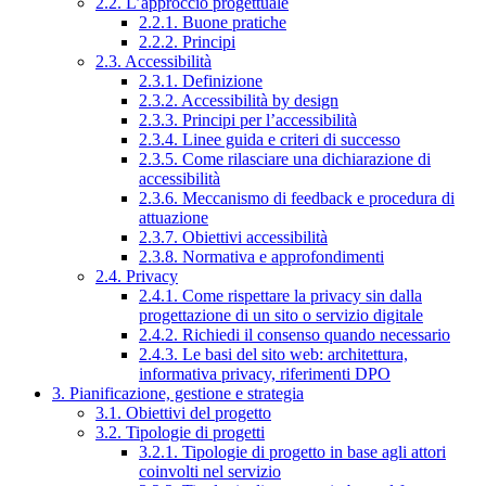
2.2. L’approccio progettuale
2.2.1. Buone pratiche
2.2.2. Principi
2.3. Accessibilità
2.3.1. Definizione
2.3.2. Accessibilità by design
2.3.3. Principi per l’accessibilità
2.3.4. Linee guida e criteri di successo
2.3.5. Come rilasciare una dichiarazione di
accessibilità
2.3.6. Meccanismo di feedback e procedura di
attuazione
2.3.7. Obiettivi accessibilità
2.3.8. Normativa e approfondimenti
2.4. Privacy
2.4.1. Come rispettare la privacy sin dalla
progettazione di un sito o servizio digitale
2.4.2. Richiedi il consenso quando necessario
2.4.3. Le basi del sito web: architettura,
informativa privacy, riferimenti DPO
3. Pianificazione, gestione e strategia
3.1. Obiettivi del progetto
3.2. Tipologie di progetti
3.2.1. Tipologie di progetto in base agli attori
coinvolti nel servizio