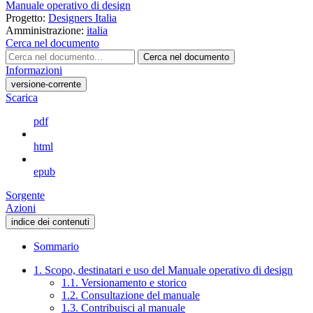
Manuale operativo di design
Progetto:
Designers Italia
Amministrazione:
italia
Cerca nel documento
Cerca nel documento
Informazioni
versione-corrente
Scarica
pdf
html
epub
Sorgente
Azioni
indice dei contenuti
Sommario
1. Scopo, destinatari e uso del Manuale operativo di design
1.1. Versionamento e storico
1.2. Consultazione del manuale
1.3. Contribuisci al manuale