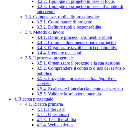
3.2.2. Tipologie di progetto in base al focus
3.2.3. Tipologie di progetto in base all’ambito di
intervento
3.3. Competenze, ruoli e figure coinvolte
3.3.1. Coordinatore di progetto
3.3.2. Definire ruoli e responsabilità
3.4. Metodo di lavoro
3.4.1. Definire processi, strumenti e rituali
3.4.2. Curare la documentazione di progetto
3.4.3. Organizzare tavoli tecnici collaborativi
3.4.4. Prendere decisioni
3.5. Il processo progettuale
3.5.1. Organizzare il progetto e la sua gestione
3.5.2. Comprendere il contesto d’uso del servizio
pubblico
3.5.3. Progettare i processi e i
touchpoint
del
servizio
3.5.4. Realizzare l’interfaccia utente del servizio
3.5.5. Validare la soluzione ottenuta
4. Ricerca progettuale
4.1. Ricerca primaria
4.1.1. Interviste
4.1.2. Questionari
4.1.3. Test di usabilità
4.1.4. Web analytics