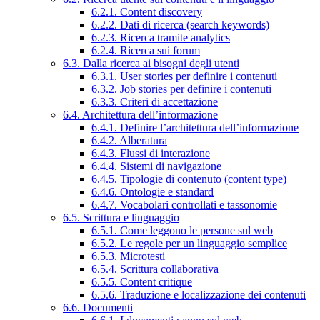
6.2.1. Content discovery
6.2.2. Dati di ricerca (search keywords)
6.2.3. Ricerca tramite analytics
6.2.4. Ricerca sui forum
6.3. Dalla ricerca ai bisogni degli utenti
6.3.1. User stories per definire i contenuti
6.3.2. Job stories per definire i contenuti
6.3.3. Criteri di accettazione
6.4. Architettura dell’informazione
6.4.1. Definire l’architettura dell’informazione
6.4.2. Alberatura
6.4.3. Flussi di interazione
6.4.4. Sistemi di navigazione
6.4.5. Tipologie di contenuto (content type)
6.4.6. Ontologie e standard
6.4.7. Vocabolari controllati e tassonomie
6.5. Scrittura e linguaggio
6.5.1. Come leggono le persone sul web
6.5.2. Le regole per un linguaggio semplice
6.5.3. Microtesti
6.5.4. Scrittura collaborativa
6.5.5. Content critique
6.5.6. Traduzione e localizzazione dei contenuti
6.6. Documenti