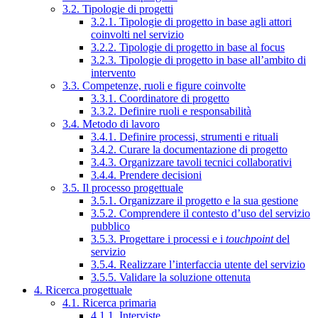
3.2. Tipologie di progetti
3.2.1. Tipologie di progetto in base agli attori
coinvolti nel servizio
3.2.2. Tipologie di progetto in base al focus
3.2.3. Tipologie di progetto in base all’ambito di
intervento
3.3. Competenze, ruoli e figure coinvolte
3.3.1. Coordinatore di progetto
3.3.2. Definire ruoli e responsabilità
3.4. Metodo di lavoro
3.4.1. Definire processi, strumenti e rituali
3.4.2. Curare la documentazione di progetto
3.4.3. Organizzare tavoli tecnici collaborativi
3.4.4. Prendere decisioni
3.5. Il processo progettuale
3.5.1. Organizzare il progetto e la sua gestione
3.5.2. Comprendere il contesto d’uso del servizio
pubblico
3.5.3. Progettare i processi e i
touchpoint
del
servizio
3.5.4. Realizzare l’interfaccia utente del servizio
3.5.5. Validare la soluzione ottenuta
4. Ricerca progettuale
4.1. Ricerca primaria
4.1.1. Interviste