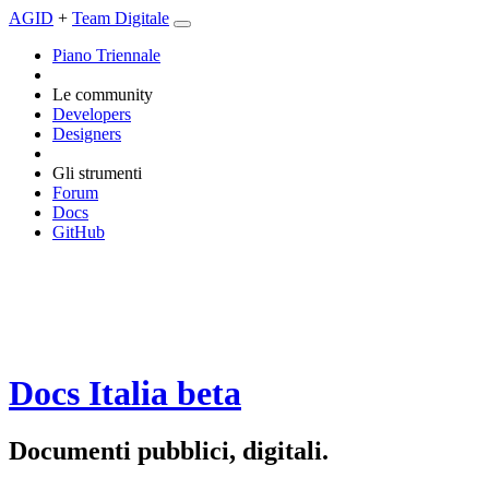
AGID
+
Team Digitale
Piano Triennale
Le community
Developers
Designers
Gli strumenti
Forum
Docs
GitHub
Docs Italia
beta
Documenti pubblici, digitali.