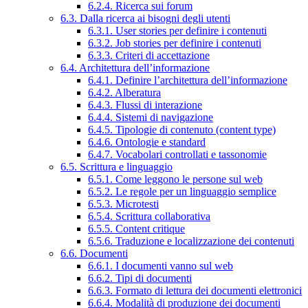
6.2.4. Ricerca sui forum
6.3. Dalla ricerca ai bisogni degli utenti
6.3.1. User stories per definire i contenuti
6.3.2. Job stories per definire i contenuti
6.3.3. Criteri di accettazione
6.4. Architettura dell’informazione
6.4.1. Definire l’architettura dell’informazione
6.4.2. Alberatura
6.4.3. Flussi di interazione
6.4.4. Sistemi di navigazione
6.4.5. Tipologie di contenuto (content type)
6.4.6. Ontologie e standard
6.4.7. Vocabolari controllati e tassonomie
6.5. Scrittura e linguaggio
6.5.1. Come leggono le persone sul web
6.5.2. Le regole per un linguaggio semplice
6.5.3. Microtesti
6.5.4. Scrittura collaborativa
6.5.5. Content critique
6.5.6. Traduzione e localizzazione dei contenuti
6.6. Documenti
6.6.1. I documenti vanno sul web
6.6.2. Tipi di documenti
6.6.3. Formato di lettura dei documenti elettronici
6.6.4. Modalità di produzione dei documenti