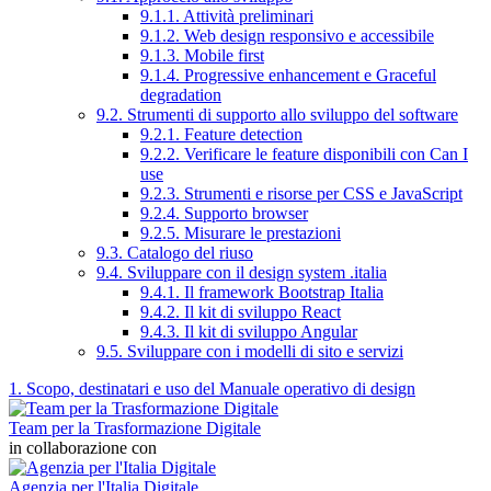
9.1.1. Attività preliminari
9.1.2. Web design responsivo e accessibile
9.1.3. Mobile first
9.1.4. Progressive enhancement e Graceful
degradation
9.2. Strumenti di supporto allo sviluppo del software
9.2.1. Feature detection
9.2.2. Verificare le feature disponibili con Can I
use
9.2.3. Strumenti e risorse per CSS e JavaScript
9.2.4. Supporto browser
9.2.5. Misurare le prestazioni
9.3. Catalogo del riuso
9.4. Sviluppare con il design system .italia
9.4.1. Il framework Bootstrap Italia
9.4.2. Il kit di sviluppo React
9.4.3. Il kit di sviluppo Angular
9.5. Sviluppare con i modelli di sito e servizi
1. Scopo, destinatari e uso del Manuale operativo di design
Team per la Trasformazione Digitale
in collaborazione con
Agenzia per l'Italia Digitale