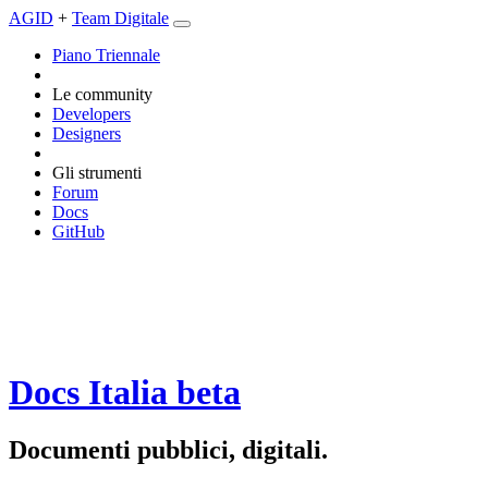
AGID
+
Team Digitale
Piano Triennale
Le community
Developers
Designers
Gli strumenti
Forum
Docs
GitHub
Docs Italia
beta
Documenti pubblici, digitali.