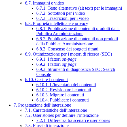
6.7. Immagini e video
6.7.1. Testo alternativo (alt text) per le immagini
6.7.2. Sottotitoli per i video
6.7.3. Trascrizioni per i video
6.8. Proprietà intellettuale e privacy
6.8.1. Pubblicazione di contenuti prodotti dalla
Pubblica Amministrazione
6.8.2. Pubblicazione di contenuti non prodotti
dalla Pubblica Amministrazione
6.8.3. Consenso dei soggetti ritratti
6.9. Ottimizzazione per i motori di ricerca (SEO)
6.9.1. I fattori
on-page
6.9.2. I fattori
off-page
6.9.3. Strumenti di diagnostica SEO: Search
Console
6.10. Gestire i contenuti
6.10.1. L’inventario dei contenuti
6.10.2. Revisionare i contenuti
6.10.3. Migrare i contenuti
6.10.4. Pubblicare i contenuti
7. Progettazione dell’interazione
7.1. Caratteristiche dell’interazione
7.2. User stories per definire l’interazione
7.2.1. Differenza tra scenari e user stories
7.3. Flussi di interazione