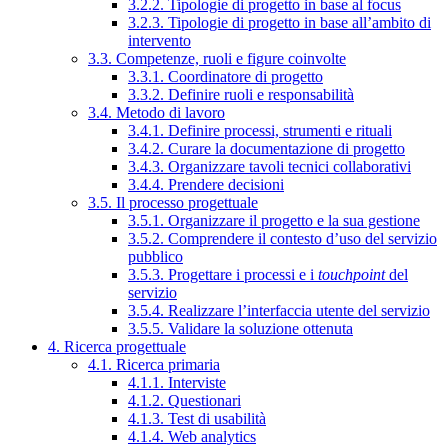
3.2.2. Tipologie di progetto in base al focus
3.2.3. Tipologie di progetto in base all’ambito di
intervento
3.3. Competenze, ruoli e figure coinvolte
3.3.1. Coordinatore di progetto
3.3.2. Definire ruoli e responsabilità
3.4. Metodo di lavoro
3.4.1. Definire processi, strumenti e rituali
3.4.2. Curare la documentazione di progetto
3.4.3. Organizzare tavoli tecnici collaborativi
3.4.4. Prendere decisioni
3.5. Il processo progettuale
3.5.1. Organizzare il progetto e la sua gestione
3.5.2. Comprendere il contesto d’uso del servizio
pubblico
3.5.3. Progettare i processi e i
touchpoint
del
servizio
3.5.4. Realizzare l’interfaccia utente del servizio
3.5.5. Validare la soluzione ottenuta
4. Ricerca progettuale
4.1. Ricerca primaria
4.1.1. Interviste
4.1.2. Questionari
4.1.3. Test di usabilità
4.1.4. Web analytics