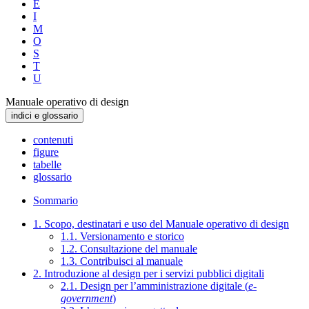
E
I
M
O
S
T
U
Manuale operativo di design
indici e glossario
contenuti
figure
tabelle
glossario
Sommario
1. Scopo, destinatari e uso del Manuale operativo di design
1.1. Versionamento e storico
1.2. Consultazione del manuale
1.3. Contribuisci al manuale
2. Introduzione al design per i servizi pubblici digitali
2.1. Design per l’amministrazione digitale (
e-
government
)