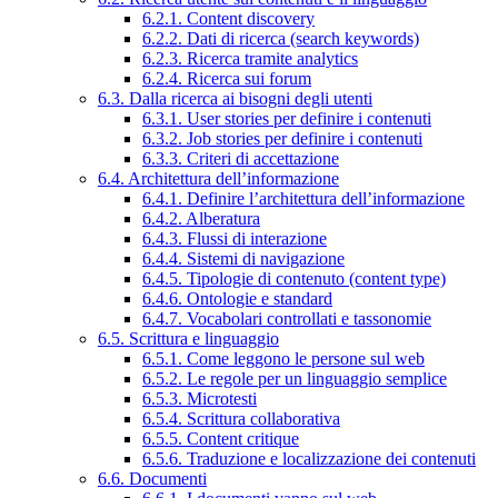
6.2.1. Content discovery
6.2.2. Dati di ricerca (search keywords)
6.2.3. Ricerca tramite analytics
6.2.4. Ricerca sui forum
6.3. Dalla ricerca ai bisogni degli utenti
6.3.1. User stories per definire i contenuti
6.3.2. Job stories per definire i contenuti
6.3.3. Criteri di accettazione
6.4. Architettura dell’informazione
6.4.1. Definire l’architettura dell’informazione
6.4.2. Alberatura
6.4.3. Flussi di interazione
6.4.4. Sistemi di navigazione
6.4.5. Tipologie di contenuto (content type)
6.4.6. Ontologie e standard
6.4.7. Vocabolari controllati e tassonomie
6.5. Scrittura e linguaggio
6.5.1. Come leggono le persone sul web
6.5.2. Le regole per un linguaggio semplice
6.5.3. Microtesti
6.5.4. Scrittura collaborativa
6.5.5. Content critique
6.5.6. Traduzione e localizzazione dei contenuti
6.6. Documenti