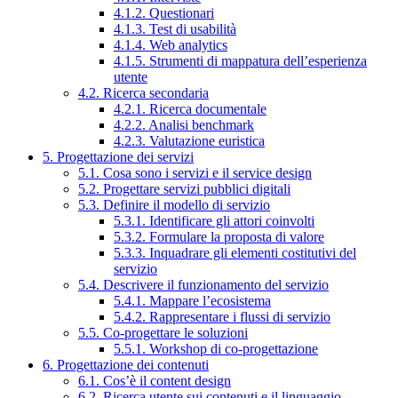
4.1.2. Questionari
4.1.3. Test di usabilità
4.1.4. Web analytics
4.1.5. Strumenti di mappatura dell’esperienza
utente
4.2. Ricerca secondaria
4.2.1. Ricerca documentale
4.2.2. Analisi benchmark
4.2.3. Valutazione euristica
5. Progettazione dei servizi
5.1. Cosa sono i servizi e il service design
5.2. Progettare servizi pubblici digitali
5.3. Definire il modello di servizio
5.3.1. Identificare gli attori coinvolti
5.3.2. Formulare la proposta di valore
5.3.3. Inquadrare gli elementi costitutivi del
servizio
5.4. Descrivere il funzionamento del servizio
5.4.1. Mappare l’ecosistema
5.4.2. Rappresentare i flussi di servizio
5.5. Co-progettare le soluzioni
5.5.1. Workshop di co-progettazione
6. Progettazione dei contenuti
6.1. Cos’è il content design
6.2. Ricerca utente sui contenuti e il linguaggio