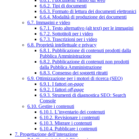
6.6.1. I documenti vanno sul web
6.6.2. Tipi di documenti
6.6.3. Formato di lettura dei documenti elettronici
6.6.4. Modalità di produzione dei documenti
6.7. Immagini e video
6.7.1. Testo alternativo (alt text) per le immagini
6.7.2. Sottotitoli per i video
6.7.3. Trascrizioni per i video
6.8. Proprietà intellettuale e privacy
6.8.1. Pubblicazione di contenuti prodotti dalla
Pubblica Amministrazione
6.8.2. Pubblicazione di contenuti non prodotti
dalla Pubblica Amministrazione
6.8.3. Consenso dei soggetti ritratti
6.9. Ottimizzazione per i motori di ricerca (SEO)
6.9.1. I fattori
on-page
6.9.2. I fattori
off-page
6.9.3. Strumenti di diagnostica SEO: Search
Console
6.10. Gestire i contenuti
6.10.1. L’inventario dei contenuti
6.10.2. Revisionare i contenuti
6.10.3. Migrare i contenuti
6.10.4. Pubblicare i contenuti
7. Progettazione dell’interazione