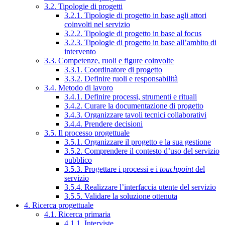
3.2. Tipologie di progetti
3.2.1. Tipologie di progetto in base agli attori
coinvolti nel servizio
3.2.2. Tipologie di progetto in base al focus
3.2.3. Tipologie di progetto in base all’ambito di
intervento
3.3. Competenze, ruoli e figure coinvolte
3.3.1. Coordinatore di progetto
3.3.2. Definire ruoli e responsabilità
3.4. Metodo di lavoro
3.4.1. Definire processi, strumenti e rituali
3.4.2. Curare la documentazione di progetto
3.4.3. Organizzare tavoli tecnici collaborativi
3.4.4. Prendere decisioni
3.5. Il processo progettuale
3.5.1. Organizzare il progetto e la sua gestione
3.5.2. Comprendere il contesto d’uso del servizio
pubblico
3.5.3. Progettare i processi e i
touchpoint
del
servizio
3.5.4. Realizzare l’interfaccia utente del servizio
3.5.5. Validare la soluzione ottenuta
4. Ricerca progettuale
4.1. Ricerca primaria
4.1.1. Interviste