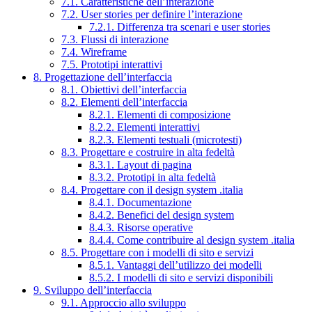
7.1. Caratteristiche dell’interazione
7.2. User stories per definire l’interazione
7.2.1. Differenza tra scenari e user stories
7.3. Flussi di interazione
7.4. Wireframe
7.5. Prototipi interattivi
8. Progettazione dell’interfaccia
8.1. Obiettivi dell’interfaccia
8.2. Elementi dell’interfaccia
8.2.1. Elementi di composizione
8.2.2. Elementi interattivi
8.2.3. Elementi testuali (microtesti)
8.3. Progettare e costruire in alta fedeltà
8.3.1. Layout di pagina
8.3.2. Prototipi in alta fedeltà
8.4. Progettare con il design system .italia
8.4.1. Documentazione
8.4.2. Benefici del design system
8.4.3. Risorse operative
8.4.4. Come contribuire al design system .italia
8.5. Progettare con i modelli di sito e servizi
8.5.1. Vantaggi dell’utilizzo dei modelli
8.5.2. I modelli di sito e servizi disponibili
9. Sviluppo dell’interfaccia
9.1. Approccio allo sviluppo