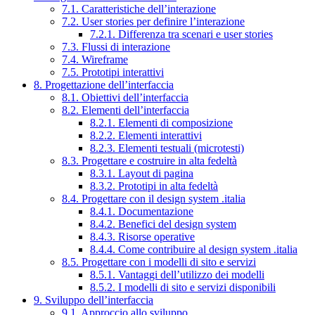
7.1. Caratteristiche dell’interazione
7.2. User stories per definire l’interazione
7.2.1. Differenza tra scenari e user stories
7.3. Flussi di interazione
7.4. Wireframe
7.5. Prototipi interattivi
8. Progettazione dell’interfaccia
8.1. Obiettivi dell’interfaccia
8.2. Elementi dell’interfaccia
8.2.1. Elementi di composizione
8.2.2. Elementi interattivi
8.2.3. Elementi testuali (microtesti)
8.3. Progettare e costruire in alta fedeltà
8.3.1. Layout di pagina
8.3.2. Prototipi in alta fedeltà
8.4. Progettare con il design system .italia
8.4.1. Documentazione
8.4.2. Benefici del design system
8.4.3. Risorse operative
8.4.4. Come contribuire al design system .italia
8.5. Progettare con i modelli di sito e servizi
8.5.1. Vantaggi dell’utilizzo dei modelli
8.5.2. I modelli di sito e servizi disponibili
9. Sviluppo dell’interfaccia
9.1. Approccio allo sviluppo