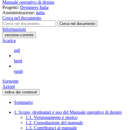
Manuale operativo di design
Progetto:
Designers Italia
Amministrazione:
italia
Cerca nel documento
Cerca nel documento
Informazioni
versione-corrente
Scarica
pdf
html
epub
Sorgente
Azioni
indice dei contenuti
Sommario
1. Scopo, destinatari e uso del Manuale operativo di design
1.1. Versionamento e storico
1.2. Consultazione del manuale
1.3. Contribuisci al manuale