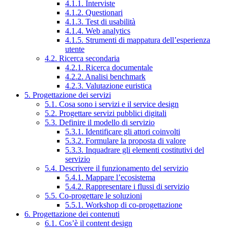
4.1.1. Interviste
4.1.2. Questionari
4.1.3. Test di usabilità
4.1.4. Web analytics
4.1.5. Strumenti di mappatura dell’esperienza
utente
4.2. Ricerca secondaria
4.2.1. Ricerca documentale
4.2.2. Analisi benchmark
4.2.3. Valutazione euristica
5. Progettazione dei servizi
5.1. Cosa sono i servizi e il service design
5.2. Progettare servizi pubblici digitali
5.3. Definire il modello di servizio
5.3.1. Identificare gli attori coinvolti
5.3.2. Formulare la proposta di valore
5.3.3. Inquadrare gli elementi costitutivi del
servizio
5.4. Descrivere il funzionamento del servizio
5.4.1. Mappare l’ecosistema
5.4.2. Rappresentare i flussi di servizio
5.5. Co-progettare le soluzioni
5.5.1. Workshop di co-progettazione
6. Progettazione dei contenuti
6.1. Cos’è il content design