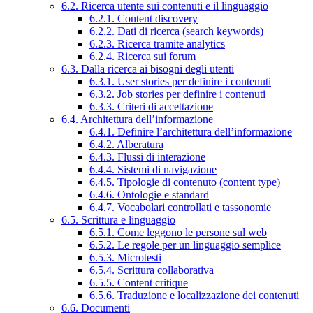
6.2. Ricerca utente sui contenuti e il linguaggio
6.2.1. Content discovery
6.2.2. Dati di ricerca (search keywords)
6.2.3. Ricerca tramite analytics
6.2.4. Ricerca sui forum
6.3. Dalla ricerca ai bisogni degli utenti
6.3.1. User stories per definire i contenuti
6.3.2. Job stories per definire i contenuti
6.3.3. Criteri di accettazione
6.4. Architettura dell’informazione
6.4.1. Definire l’architettura dell’informazione
6.4.2. Alberatura
6.4.3. Flussi di interazione
6.4.4. Sistemi di navigazione
6.4.5. Tipologie di contenuto (content type)
6.4.6. Ontologie e standard
6.4.7. Vocabolari controllati e tassonomie
6.5. Scrittura e linguaggio
6.5.1. Come leggono le persone sul web
6.5.2. Le regole per un linguaggio semplice
6.5.3. Microtesti
6.5.4. Scrittura collaborativa
6.5.5. Content critique
6.5.6. Traduzione e localizzazione dei contenuti
6.6. Documenti