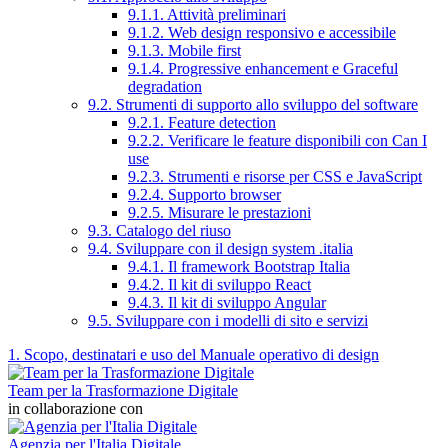
9.1.1. Attività preliminari
9.1.2. Web design responsivo e accessibile
9.1.3. Mobile first
9.1.4. Progressive enhancement e Graceful
degradation
9.2. Strumenti di supporto allo sviluppo del software
9.2.1. Feature detection
9.2.2. Verificare le feature disponibili con Can I
use
9.2.3. Strumenti e risorse per CSS e JavaScript
9.2.4. Supporto browser
9.2.5. Misurare le prestazioni
9.3. Catalogo del riuso
9.4. Sviluppare con il design system .italia
9.4.1. Il framework Bootstrap Italia
9.4.2. Il kit di sviluppo React
9.4.3. Il kit di sviluppo Angular
9.5. Sviluppare con i modelli di sito e servizi
1. Scopo, destinatari e uso del Manuale operativo di design
Team per la Trasformazione Digitale
in collaborazione con
Agenzia per l'Italia Digitale