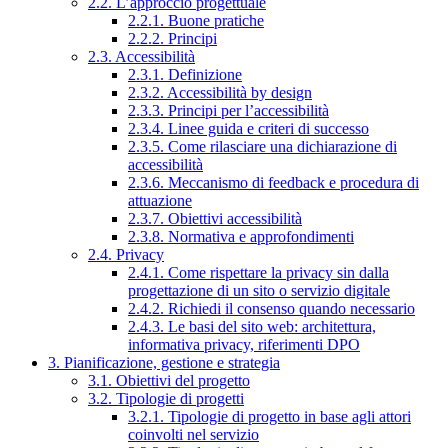
2.2. L’approccio progettuale
2.2.1. Buone pratiche
2.2.2. Principi
2.3. Accessibilità
2.3.1. Definizione
2.3.2. Accessibilità by design
2.3.3. Principi per l’accessibilità
2.3.4. Linee guida e criteri di successo
2.3.5. Come rilasciare una dichiarazione di
accessibilità
2.3.6. Meccanismo di feedback e procedura di
attuazione
2.3.7. Obiettivi accessibilità
2.3.8. Normativa e approfondimenti
2.4. Privacy
2.4.1. Come rispettare la privacy sin dalla
progettazione di un sito o servizio digitale
2.4.2. Richiedi il consenso quando necessario
2.4.3. Le basi del sito web: architettura,
informativa privacy, riferimenti DPO
3. Pianificazione, gestione e strategia
3.1. Obiettivi del progetto
3.2. Tipologie di progetti
3.2.1. Tipologie di progetto in base agli attori
coinvolti nel servizio