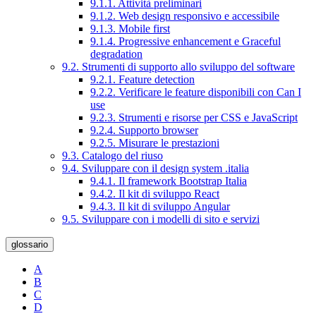
9.1.1. Attività preliminari
9.1.2. Web design responsivo e accessibile
9.1.3. Mobile first
9.1.4. Progressive enhancement e Graceful
degradation
9.2. Strumenti di supporto allo sviluppo del software
9.2.1. Feature detection
9.2.2. Verificare le feature disponibili con Can I
use
9.2.3. Strumenti e risorse per CSS e JavaScript
9.2.4. Supporto browser
9.2.5. Misurare le prestazioni
9.3. Catalogo del riuso
9.4. Sviluppare con il design system .italia
9.4.1. Il framework Bootstrap Italia
9.4.2. Il kit di sviluppo React
9.4.3. Il kit di sviluppo Angular
9.5. Sviluppare con i modelli di sito e servizi
glossario
A
B
C
D