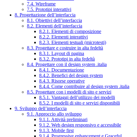
7.4. Wireframe
7.5. Prototipi interattivi
8. Progettazione dell’interfaccia
8.1. Obiettivi dell’interfaccia
8.2. Elementi dell’interfaccia
8.2.1. Elementi di composizione
8.2.2. Elementi interattivi
8.2.3. Elementi testuali (microtesti)
8.3. Progettare e costruire in alta fedeltà
8.3.1. Layout di pagina
8.3.2. Prototipi in alta fedeltà
8.4. Progettare con il design system .italia
8.4.1. Documentazione
8.4.2. Benefici del design system
8.4.3. Risorse operative
8.4.4. Come contribuire al design system .italia
8.5. Progettare con i modelli di sito e servizi
8.5.1. Vantaggi dell’utilizzo dei modelli
8.5.2. I modelli di sito e servizi disponibili
9. Sviluppo dell’interfaccia
9.1. Approccio allo sviluppo
9.1.1. Attività preliminari
9.1.2. Web design responsivo e accessibile
9.1.3. Mobile first
9.1.4. Progressive enhancement e Graceful