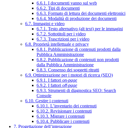
6.6.1. I documenti vanno sul web
6.6.2. Tipi di documenti
6.6.3. Formato di lettura dei documenti elettronici
6.6.4. Modalità di produzione dei documenti
6.7. Immagini e video
6.7.1. Testo alternativo (alt text) per le immagini
6.7.2. Sottotitoli per i video
6.7.3. Trascrizioni per i video
6.8. Proprietà intellettuale e privacy
6.8.1. Pubblicazione di contenuti prodotti dalla
Pubblica Amministrazione
6.8.2. Pubblicazione di contenuti non prodotti
dalla Pubblica Amministrazione
6.8.3. Consenso dei soggetti ritratti
6.9. Ottimizzazione per i motori di ricerca (SEO)
6.9.1. I fattori
on-page
6.9.2. I fattori
off-page
6.9.3. Strumenti di diagnostica SEO: Search
Console
6.10. Gestire i contenuti
6.10.1. L’inventario dei contenuti
6.10.2. Revisionare i contenuti
6.10.3. Migrare i contenuti
6.10.4. Pubblicare i contenuti
7. Progettazione dell’interazione