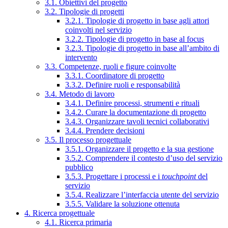
3.1. Obiettivi del progetto
3.2. Tipologie di progetti
3.2.1. Tipologie di progetto in base agli attori
coinvolti nel servizio
3.2.2. Tipologie di progetto in base al focus
3.2.3. Tipologie di progetto in base all’ambito di
intervento
3.3. Competenze, ruoli e figure coinvolte
3.3.1. Coordinatore di progetto
3.3.2. Definire ruoli e responsabilità
3.4. Metodo di lavoro
3.4.1. Definire processi, strumenti e rituali
3.4.2. Curare la documentazione di progetto
3.4.3. Organizzare tavoli tecnici collaborativi
3.4.4. Prendere decisioni
3.5. Il processo progettuale
3.5.1. Organizzare il progetto e la sua gestione
3.5.2. Comprendere il contesto d’uso del servizio
pubblico
3.5.3. Progettare i processi e i
touchpoint
del
servizio
3.5.4. Realizzare l’interfaccia utente del servizio
3.5.5. Validare la soluzione ottenuta
4. Ricerca progettuale
4.1. Ricerca primaria