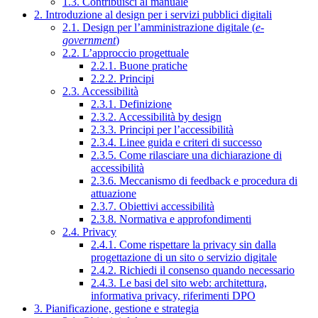
1.3. Contribuisci al manuale
2. Introduzione al design per i servizi pubblici digitali
2.1. Design per l’amministrazione digitale (
e-
government
)
2.2. L’approccio progettuale
2.2.1. Buone pratiche
2.2.2. Principi
2.3. Accessibilità
2.3.1. Definizione
2.3.2. Accessibilità by design
2.3.3. Principi per l’accessibilità
2.3.4. Linee guida e criteri di successo
2.3.5. Come rilasciare una dichiarazione di
accessibilità
2.3.6. Meccanismo di feedback e procedura di
attuazione
2.3.7. Obiettivi accessibilità
2.3.8. Normativa e approfondimenti
2.4. Privacy
2.4.1. Come rispettare la privacy sin dalla
progettazione di un sito o servizio digitale
2.4.2. Richiedi il consenso quando necessario
2.4.3. Le basi del sito web: architettura,
informativa privacy, riferimenti DPO
3. Pianificazione, gestione e strategia