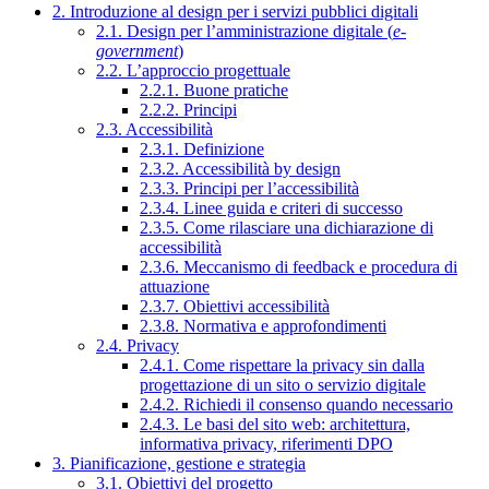
2. Introduzione al design per i servizi pubblici digitali
2.1. Design per l’amministrazione digitale (
e-
government
)
2.2. L’approccio progettuale
2.2.1. Buone pratiche
2.2.2. Principi
2.3. Accessibilità
2.3.1. Definizione
2.3.2. Accessibilità by design
2.3.3. Principi per l’accessibilità
2.3.4. Linee guida e criteri di successo
2.3.5. Come rilasciare una dichiarazione di
accessibilità
2.3.6. Meccanismo di feedback e procedura di
attuazione
2.3.7. Obiettivi accessibilità
2.3.8. Normativa e approfondimenti
2.4. Privacy
2.4.1. Come rispettare la privacy sin dalla
progettazione di un sito o servizio digitale
2.4.2. Richiedi il consenso quando necessario
2.4.3. Le basi del sito web: architettura,
informativa privacy, riferimenti DPO
3. Pianificazione, gestione e strategia
3.1. Obiettivi del progetto