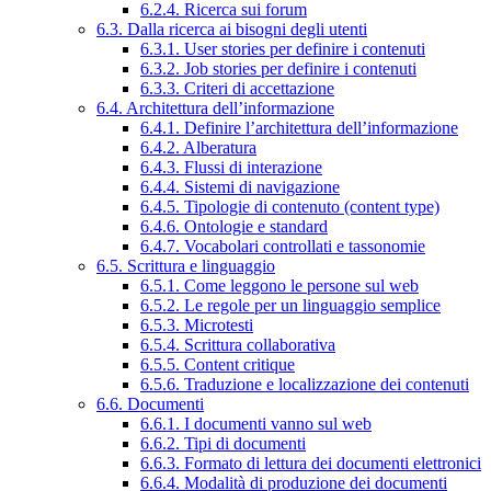
6.2.4. Ricerca sui forum
6.3. Dalla ricerca ai bisogni degli utenti
6.3.1. User stories per definire i contenuti
6.3.2. Job stories per definire i contenuti
6.3.3. Criteri di accettazione
6.4. Architettura dell’informazione
6.4.1. Definire l’architettura dell’informazione
6.4.2. Alberatura
6.4.3. Flussi di interazione
6.4.4. Sistemi di navigazione
6.4.5. Tipologie di contenuto (content type)
6.4.6. Ontologie e standard
6.4.7. Vocabolari controllati e tassonomie
6.5. Scrittura e linguaggio
6.5.1. Come leggono le persone sul web
6.5.2. Le regole per un linguaggio semplice
6.5.3. Microtesti
6.5.4. Scrittura collaborativa
6.5.5. Content critique
6.5.6. Traduzione e localizzazione dei contenuti
6.6. Documenti
6.6.1. I documenti vanno sul web
6.6.2. Tipi di documenti
6.6.3. Formato di lettura dei documenti elettronici
6.6.4. Modalità di produzione dei documenti