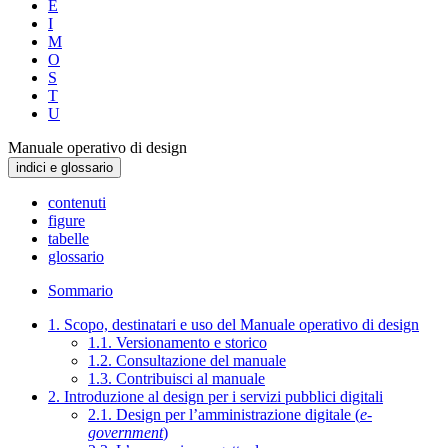
E
I
M
O
S
T
U
Manuale operativo di design
indici e glossario
contenuti
figure
tabelle
glossario
Sommario
1. Scopo, destinatari e uso del Manuale operativo di design
1.1. Versionamento e storico
1.2. Consultazione del manuale
1.3. Contribuisci al manuale
2. Introduzione al design per i servizi pubblici digitali
2.1. Design per l’amministrazione digitale (
e-
government
)