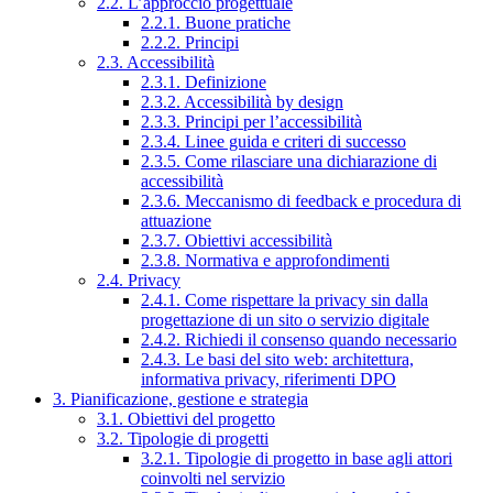
2.2. L’approccio progettuale
2.2.1. Buone pratiche
2.2.2. Principi
2.3. Accessibilità
2.3.1. Definizione
2.3.2. Accessibilità by design
2.3.3. Principi per l’accessibilità
2.3.4. Linee guida e criteri di successo
2.3.5. Come rilasciare una dichiarazione di
accessibilità
2.3.6. Meccanismo di feedback e procedura di
attuazione
2.3.7. Obiettivi accessibilità
2.3.8. Normativa e approfondimenti
2.4. Privacy
2.4.1. Come rispettare la privacy sin dalla
progettazione di un sito o servizio digitale
2.4.2. Richiedi il consenso quando necessario
2.4.3. Le basi del sito web: architettura,
informativa privacy, riferimenti DPO
3. Pianificazione, gestione e strategia
3.1. Obiettivi del progetto
3.2. Tipologie di progetti
3.2.1. Tipologie di progetto in base agli attori
coinvolti nel servizio