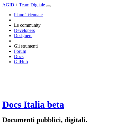
AGID
+
Team Digitale
Piano Triennale
Le community
Developers
Designers
Gli strumenti
Forum
Docs
GitHub
Docs Italia
beta
Documenti pubblici, digitali.