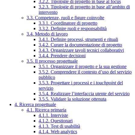
3.2.2. Tipologie di progetto in base al focus
3.2.3. Tipologie di progetto in base all’ambito di
intervento
3.3. Competenze, ruoli e figure coinvolte
3.3.1. Coordinatore di progetto
3.3.2. Definire ruoli e responsabilità
3.4. Metodo di lavoro
3.4.1. Definire processi, strumenti e rituali
3.4.2. Curare la documentazione di progetto
3.4.3. Organizzare tavoli tecnici collaborativi
3.4.4. Prendere decisioni
3.5. Il processo progettuale
3.5.1. Organizzare il progetto e la sua gestione
3.5.2. Comprendere il contesto d’uso del servizio
pubblico
3.5.3. Progettare i processi e i
touchpoint
del
servizio
3.5.4. Realizzare l’interfaccia utente del servizio
3.5.5. Validare la soluzione ottenuta
4. Ricerca progettuale
4.1. Ricerca primaria
4.1.1. Interviste
4.1.2. Questionari
4.1.3. Test di usabilità
4.1.4. Web analytics