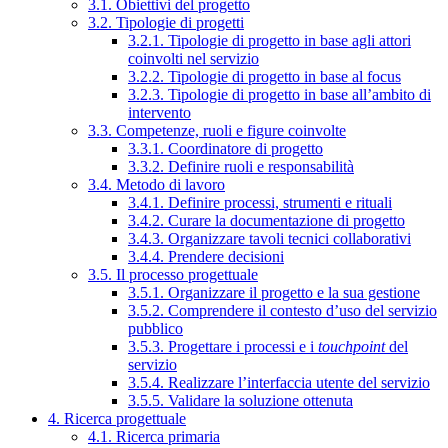
3.1. Obiettivi del progetto
3.2. Tipologie di progetti
3.2.1. Tipologie di progetto in base agli attori
coinvolti nel servizio
3.2.2. Tipologie di progetto in base al focus
3.2.3. Tipologie di progetto in base all’ambito di
intervento
3.3. Competenze, ruoli e figure coinvolte
3.3.1. Coordinatore di progetto
3.3.2. Definire ruoli e responsabilità
3.4. Metodo di lavoro
3.4.1. Definire processi, strumenti e rituali
3.4.2. Curare la documentazione di progetto
3.4.3. Organizzare tavoli tecnici collaborativi
3.4.4. Prendere decisioni
3.5. Il processo progettuale
3.5.1. Organizzare il progetto e la sua gestione
3.5.2. Comprendere il contesto d’uso del servizio
pubblico
3.5.3. Progettare i processi e i
touchpoint
del
servizio
3.5.4. Realizzare l’interfaccia utente del servizio
3.5.5. Validare la soluzione ottenuta
4. Ricerca progettuale
4.1. Ricerca primaria