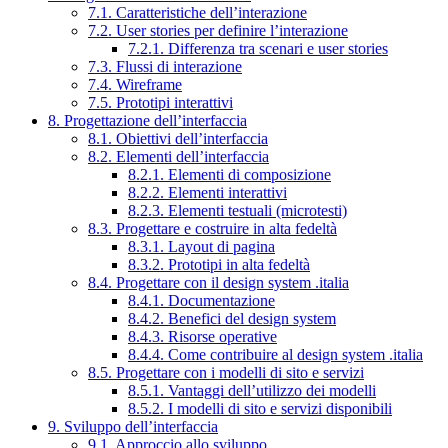
7.1. Caratteristiche dell’interazione
7.2. User stories per definire l’interazione
7.2.1. Differenza tra scenari e user stories
7.3. Flussi di interazione
7.4. Wireframe
7.5. Prototipi interattivi
8. Progettazione dell’interfaccia
8.1. Obiettivi dell’interfaccia
8.2. Elementi dell’interfaccia
8.2.1. Elementi di composizione
8.2.2. Elementi interattivi
8.2.3. Elementi testuali (microtesti)
8.3. Progettare e costruire in alta fedeltà
8.3.1. Layout di pagina
8.3.2. Prototipi in alta fedeltà
8.4. Progettare con il design system .italia
8.4.1. Documentazione
8.4.2. Benefici del design system
8.4.3. Risorse operative
8.4.4. Come contribuire al design system .italia
8.5. Progettare con i modelli di sito e servizi
8.5.1. Vantaggi dell’utilizzo dei modelli
8.5.2. I modelli di sito e servizi disponibili
9. Sviluppo dell’interfaccia
9.1. Approccio allo sviluppo