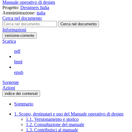
Manuale operativo di design
Progetto:
Designers Italia
Amministrazione:
italia
Cerca nel documento
Cerca nel documento
Informazioni
versione-corrente
Scarica
pdf
html
epub
Sorgente
Azioni
indice dei contenuti
Sommario
1. Scopo, destinatari e uso del Manuale operativo di design
1.1. Versionamento e storico
1.2. Consultazione del manuale
1.3. Contribuisci al manuale