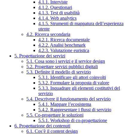
4.1.1. Interviste
4.1.2. Questionari
4.1.3. Test di usabilità
4.1.4. Web analytics
4.1.5. Strumenti di mappatura dell’esperienza
utente
4.2. Ricerca secondaria
4.2.1. Ricerca documentale
4.2.2. Analisi benchmark
4.2.3. Valutazione euristica
5. Progettazione dei servizi
5.1. Cosa sono i servizi e il service design
5.2. Progettare servizi pubblici digitali
5.3. Definire il modello di servizio
5.3.1. Identificare gli attori coinvolti
5.3.2. Formulare la proposta di valore
5.3.3. Inquadrare gli elementi costitutivi del
servizio
5.4. Descrivere il funzionamento del servizio
5.4.1. Mappare l’ecosistema
5.4.2. Rappresentare i flussi di servizio
5.5. Co-progettare le soluzioni
5.5.1. Workshop di co-progettazione
6. Progettazione dei contenuti
6.1. Cos’è il content design