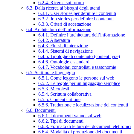
6.2.4. Ricerca sui forum
6.3. Dalla ricerca ai bisogni degli utenti
6.3.1. User stories per definire i contenuti
6.3.2. Job stories per definire i contenuti
6.3.3. Criteri di accettazione
6.4. Architettura dell’informazione
6.4.1. Definire l’architettura dell’informazione
6.4.2. Alberatura
6.4.3. Flussi di interazione
6.4.4. Sistemi di navigazione
6.4.5. Tipologie di contenuto (content type)
6.4.6. Ontologie e standard
6.4.7. Vocabolari controllati e tassonomie
6.5. Scrittura e linguaggio
6.5.1. Come leggono le persone sul web
6.5.2. Le regole per un linguaggio semplice
6.5.3. Microtesti
6.5.4. Scrittura collaborativa
6.5.5. Content critique
6.5.6. Traduzione e localizzazione dei contenuti
6.6. Documenti
6.6.1. I documenti vanno sul web
6.6.2. Tipi di documenti
6.6.3. Formato di lettura dei documenti elettronici
6.6.4. Modalità di produzione dei documenti