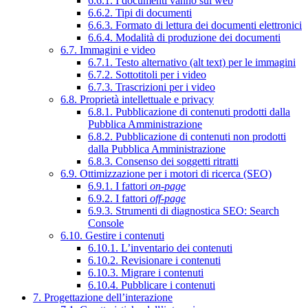
6.6.1. I documenti vanno sul web
6.6.2. Tipi di documenti
6.6.3. Formato di lettura dei documenti elettronici
6.6.4. Modalità di produzione dei documenti
6.7. Immagini e video
6.7.1. Testo alternativo (alt text) per le immagini
6.7.2. Sottotitoli per i video
6.7.3. Trascrizioni per i video
6.8. Proprietà intellettuale e privacy
6.8.1. Pubblicazione di contenuti prodotti dalla
Pubblica Amministrazione
6.8.2. Pubblicazione di contenuti non prodotti
dalla Pubblica Amministrazione
6.8.3. Consenso dei soggetti ritratti
6.9. Ottimizzazione per i motori di ricerca (SEO)
6.9.1. I fattori
on-page
6.9.2. I fattori
off-page
6.9.3. Strumenti di diagnostica SEO: Search
Console
6.10. Gestire i contenuti
6.10.1. L’inventario dei contenuti
6.10.2. Revisionare i contenuti
6.10.3. Migrare i contenuti
6.10.4. Pubblicare i contenuti
7. Progettazione dell’interazione