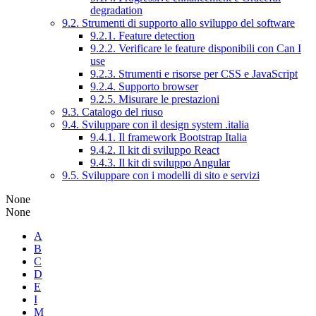
degradation
9.2. Strumenti di supporto allo sviluppo del software
9.2.1. Feature detection
9.2.2. Verificare le feature disponibili con Can I
use
9.2.3. Strumenti e risorse per CSS e JavaScript
9.2.4. Supporto browser
9.2.5. Misurare le prestazioni
9.3. Catalogo del riuso
9.4. Sviluppare con il design system .italia
9.4.1. Il framework Bootstrap Italia
9.4.2. Il kit di sviluppo React
9.4.3. Il kit di sviluppo Angular
9.5. Sviluppare con i modelli di sito e servizi
None
None
A
B
C
D
E
I
M