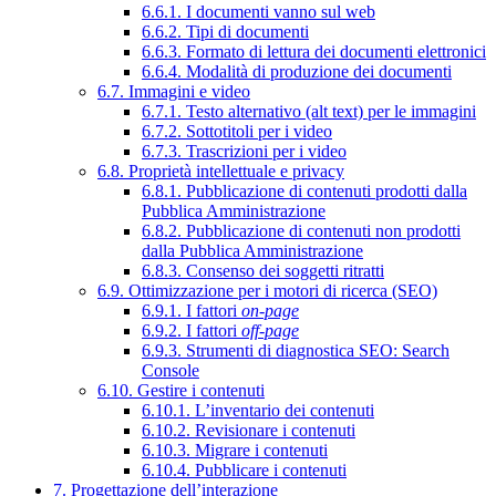
6.6.1. I documenti vanno sul web
6.6.2. Tipi di documenti
6.6.3. Formato di lettura dei documenti elettronici
6.6.4. Modalità di produzione dei documenti
6.7. Immagini e video
6.7.1. Testo alternativo (alt text) per le immagini
6.7.2. Sottotitoli per i video
6.7.3. Trascrizioni per i video
6.8. Proprietà intellettuale e privacy
6.8.1. Pubblicazione di contenuti prodotti dalla
Pubblica Amministrazione
6.8.2. Pubblicazione di contenuti non prodotti
dalla Pubblica Amministrazione
6.8.3. Consenso dei soggetti ritratti
6.9. Ottimizzazione per i motori di ricerca (SEO)
6.9.1. I fattori
on-page
6.9.2. I fattori
off-page
6.9.3. Strumenti di diagnostica SEO: Search
Console
6.10. Gestire i contenuti
6.10.1. L’inventario dei contenuti
6.10.2. Revisionare i contenuti
6.10.3. Migrare i contenuti
6.10.4. Pubblicare i contenuti
7. Progettazione dell’interazione