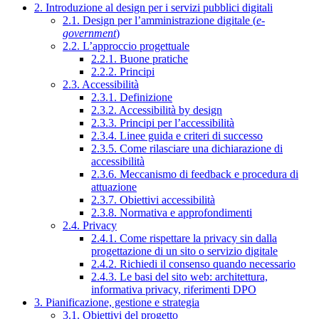
2. Introduzione al design per i servizi pubblici digitali
2.1. Design per l’amministrazione digitale (
e-
government
)
2.2. L’approccio progettuale
2.2.1. Buone pratiche
2.2.2. Principi
2.3. Accessibilità
2.3.1. Definizione
2.3.2. Accessibilità by design
2.3.3. Principi per l’accessibilità
2.3.4. Linee guida e criteri di successo
2.3.5. Come rilasciare una dichiarazione di
accessibilità
2.3.6. Meccanismo di feedback e procedura di
attuazione
2.3.7. Obiettivi accessibilità
2.3.8. Normativa e approfondimenti
2.4. Privacy
2.4.1. Come rispettare la privacy sin dalla
progettazione di un sito o servizio digitale
2.4.2. Richiedi il consenso quando necessario
2.4.3. Le basi del sito web: architettura,
informativa privacy, riferimenti DPO
3. Pianificazione, gestione e strategia
3.1. Obiettivi del progetto