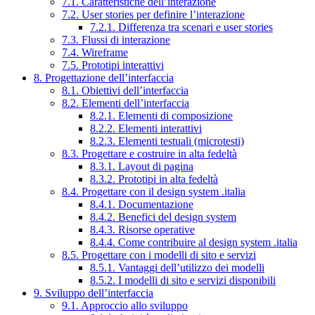
7.1. Caratteristiche dell’interazione
7.2. User stories per definire l’interazione
7.2.1. Differenza tra scenari e user stories
7.3. Flussi di interazione
7.4. Wireframe
7.5. Prototipi interattivi
8. Progettazione dell’interfaccia
8.1. Obiettivi dell’interfaccia
8.2. Elementi dell’interfaccia
8.2.1. Elementi di composizione
8.2.2. Elementi interattivi
8.2.3. Elementi testuali (microtesti)
8.3. Progettare e costruire in alta fedeltà
8.3.1. Layout di pagina
8.3.2. Prototipi in alta fedeltà
8.4. Progettare con il design system .italia
8.4.1. Documentazione
8.4.2. Benefici del design system
8.4.3. Risorse operative
8.4.4. Come contribuire al design system .italia
8.5. Progettare con i modelli di sito e servizi
8.5.1. Vantaggi dell’utilizzo dei modelli
8.5.2. I modelli di sito e servizi disponibili
9. Sviluppo dell’interfaccia
9.1. Approccio allo sviluppo