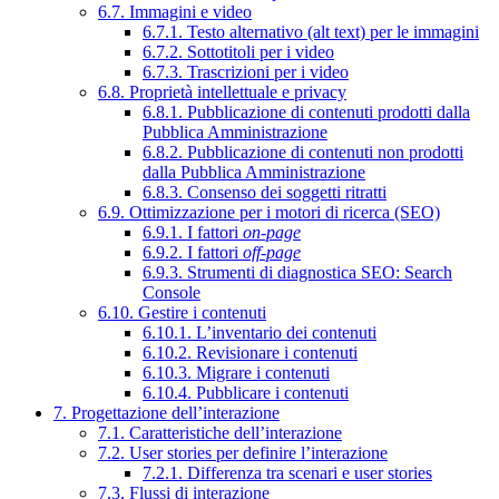
6.7. Immagini e video
6.7.1. Testo alternativo (alt text) per le immagini
6.7.2. Sottotitoli per i video
6.7.3. Trascrizioni per i video
6.8. Proprietà intellettuale e privacy
6.8.1. Pubblicazione di contenuti prodotti dalla
Pubblica Amministrazione
6.8.2. Pubblicazione di contenuti non prodotti
dalla Pubblica Amministrazione
6.8.3. Consenso dei soggetti ritratti
6.9. Ottimizzazione per i motori di ricerca (SEO)
6.9.1. I fattori
on-page
6.9.2. I fattori
off-page
6.9.3. Strumenti di diagnostica SEO: Search
Console
6.10. Gestire i contenuti
6.10.1. L’inventario dei contenuti
6.10.2. Revisionare i contenuti
6.10.3. Migrare i contenuti
6.10.4. Pubblicare i contenuti
7. Progettazione dell’interazione
7.1. Caratteristiche dell’interazione
7.2. User stories per definire l’interazione
7.2.1. Differenza tra scenari e user stories
7.3. Flussi di interazione