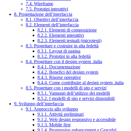
7.4. Wireframe
7.5. Prototipi interattivi
8. Progettazione dell’interfaccia
8.1. Obiettivi dell’interfaccia
8.2. Elementi dell’interfaccia
8.2.1. Elementi di composizione
8.2.2. Elementi interattivi
8.2.3. Elementi testuali (microtesti)
8.3. Progettare e costruire in alta fedeltà
8.3.1. Layout di pagina
8.3.2. Prototipi in alta fedeltà
8.4. Progettare con il design system .italia
8.4.1. Documentazione
8.4.2. Benefici del design system
8.4.3. Risorse operative
8.4.4. Come contribuire al design system .italia
8.5. Progettare con i modelli di sito e servizi
8.5.1. Vantaggi dell’utilizzo dei modelli
8.5.2. I modelli di sito e servizi disponibili
9. Sviluppo dell’interfaccia
9.1. Approccio allo sviluppo
9.1.1. Attività preliminari
9.1.2. Web design responsivo e accessibile
9.1.3. Mobile first
9.1.4. Progressive enhancement e Graceful