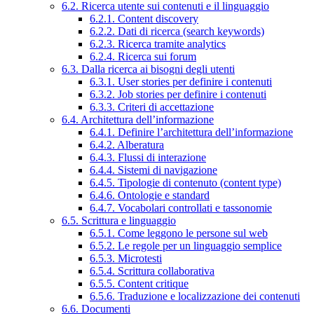
6.2. Ricerca utente sui contenuti e il linguaggio
6.2.1. Content discovery
6.2.2. Dati di ricerca (search keywords)
6.2.3. Ricerca tramite analytics
6.2.4. Ricerca sui forum
6.3. Dalla ricerca ai bisogni degli utenti
6.3.1. User stories per definire i contenuti
6.3.2. Job stories per definire i contenuti
6.3.3. Criteri di accettazione
6.4. Architettura dell’informazione
6.4.1. Definire l’architettura dell’informazione
6.4.2. Alberatura
6.4.3. Flussi di interazione
6.4.4. Sistemi di navigazione
6.4.5. Tipologie di contenuto (content type)
6.4.6. Ontologie e standard
6.4.7. Vocabolari controllati e tassonomie
6.5. Scrittura e linguaggio
6.5.1. Come leggono le persone sul web
6.5.2. Le regole per un linguaggio semplice
6.5.3. Microtesti
6.5.4. Scrittura collaborativa
6.5.5. Content critique
6.5.6. Traduzione e localizzazione dei contenuti
6.6. Documenti