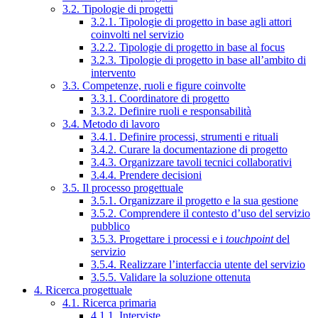
3.2. Tipologie di progetti
3.2.1. Tipologie di progetto in base agli attori
coinvolti nel servizio
3.2.2. Tipologie di progetto in base al focus
3.2.3. Tipologie di progetto in base all’ambito di
intervento
3.3. Competenze, ruoli e figure coinvolte
3.3.1. Coordinatore di progetto
3.3.2. Definire ruoli e responsabilità
3.4. Metodo di lavoro
3.4.1. Definire processi, strumenti e rituali
3.4.2. Curare la documentazione di progetto
3.4.3. Organizzare tavoli tecnici collaborativi
3.4.4. Prendere decisioni
3.5. Il processo progettuale
3.5.1. Organizzare il progetto e la sua gestione
3.5.2. Comprendere il contesto d’uso del servizio
pubblico
3.5.3. Progettare i processi e i
touchpoint
del
servizio
3.5.4. Realizzare l’interfaccia utente del servizio
3.5.5. Validare la soluzione ottenuta
4. Ricerca progettuale
4.1. Ricerca primaria
4.1.1. Interviste