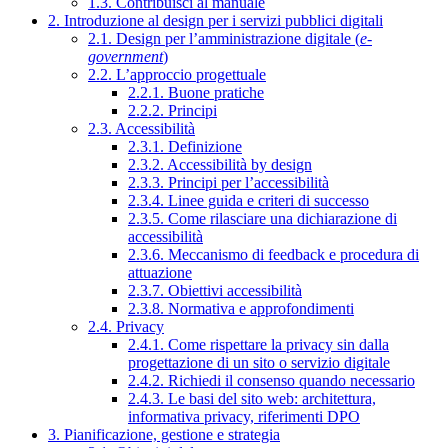
1.3. Contribuisci al manuale
2. Introduzione al design per i servizi pubblici digitali
2.1. Design per l’amministrazione digitale (
e-
government
)
2.2. L’approccio progettuale
2.2.1. Buone pratiche
2.2.2. Principi
2.3. Accessibilità
2.3.1. Definizione
2.3.2. Accessibilità by design
2.3.3. Principi per l’accessibilità
2.3.4. Linee guida e criteri di successo
2.3.5. Come rilasciare una dichiarazione di
accessibilità
2.3.6. Meccanismo di feedback e procedura di
attuazione
2.3.7. Obiettivi accessibilità
2.3.8. Normativa e approfondimenti
2.4. Privacy
2.4.1. Come rispettare la privacy sin dalla
progettazione di un sito o servizio digitale
2.4.2. Richiedi il consenso quando necessario
2.4.3. Le basi del sito web: architettura,
informativa privacy, riferimenti DPO
3. Pianificazione, gestione e strategia