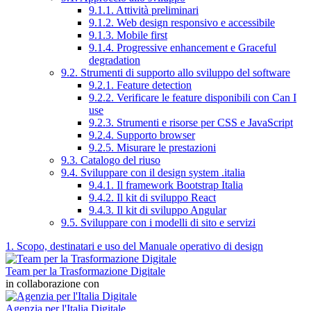
9.1.1. Attività preliminari
9.1.2. Web design responsivo e accessibile
9.1.3. Mobile first
9.1.4. Progressive enhancement e Graceful
degradation
9.2. Strumenti di supporto allo sviluppo del software
9.2.1. Feature detection
9.2.2. Verificare le feature disponibili con Can I
use
9.2.3. Strumenti e risorse per CSS e JavaScript
9.2.4. Supporto browser
9.2.5. Misurare le prestazioni
9.3. Catalogo del riuso
9.4. Sviluppare con il design system .italia
9.4.1. Il framework Bootstrap Italia
9.4.2. Il kit di sviluppo React
9.4.3. Il kit di sviluppo Angular
9.5. Sviluppare con i modelli di sito e servizi
1. Scopo, destinatari e uso del Manuale operativo di design
Team per la Trasformazione Digitale
in collaborazione con
Agenzia per l'Italia Digitale