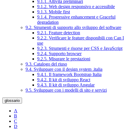
9.1.1. Attività preliminari
9.1.2. Web design responsivo e accessibile
9.1.3. Mobile first
9.1.4. Progressive enhancement e Graceful
degradation
9.2. Strumenti di supporto allo sviluppo del software
9.2.1. Feature detection
9.2.2. Verificare le feature disponibili con Can I
use
9.2.3. Strumenti e risorse per CSS e JavaScript
9.2.4. Supporto browser
9.2.5. Misurare le prestazioni
9.3. Catalogo del riuso
9.4. Sviluppare con il design system .italia
9.4.1. Il framework Bootstrap Italia
9.4.2. Il kit di sviluppo React
9.4.3. Il kit di sviluppo Angular
9.5. Sviluppare con i modelli di sito e servizi
glossario
A
B
C
D