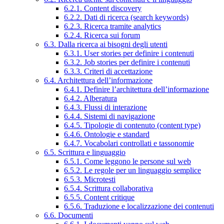
6.2.1. Content discovery
6.2.2. Dati di ricerca (search keywords)
6.2.3. Ricerca tramite analytics
6.2.4. Ricerca sui forum
6.3. Dalla ricerca ai bisogni degli utenti
6.3.1. User stories per definire i contenuti
6.3.2. Job stories per definire i contenuti
6.3.3. Criteri di accettazione
6.4. Architettura dell’informazione
6.4.1. Definire l’architettura dell’informazione
6.4.2. Alberatura
6.4.3. Flussi di interazione
6.4.4. Sistemi di navigazione
6.4.5. Tipologie di contenuto (content type)
6.4.6. Ontologie e standard
6.4.7. Vocabolari controllati e tassonomie
6.5. Scrittura e linguaggio
6.5.1. Come leggono le persone sul web
6.5.2. Le regole per un linguaggio semplice
6.5.3. Microtesti
6.5.4. Scrittura collaborativa
6.5.5. Content critique
6.5.6. Traduzione e localizzazione dei contenuti
6.6. Documenti