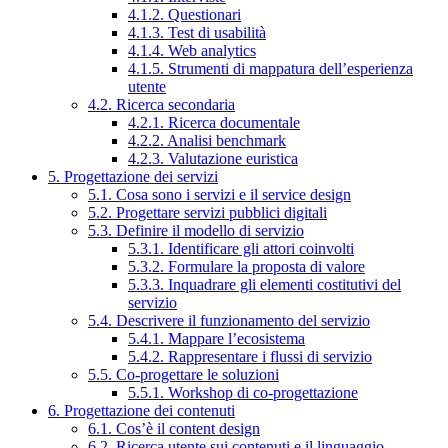
4.1.2. Questionari
4.1.3. Test di usabilità
4.1.4. Web analytics
4.1.5. Strumenti di mappatura dell’esperienza
utente
4.2. Ricerca secondaria
4.2.1. Ricerca documentale
4.2.2. Analisi benchmark
4.2.3. Valutazione euristica
5. Progettazione dei servizi
5.1. Cosa sono i servizi e il service design
5.2. Progettare servizi pubblici digitali
5.3. Definire il modello di servizio
5.3.1. Identificare gli attori coinvolti
5.3.2. Formulare la proposta di valore
5.3.3. Inquadrare gli elementi costitutivi del
servizio
5.4. Descrivere il funzionamento del servizio
5.4.1. Mappare l’ecosistema
5.4.2. Rappresentare i flussi di servizio
5.5. Co-progettare le soluzioni
5.5.1. Workshop di co-progettazione
6. Progettazione dei contenuti
6.1. Cos’è il content design
6.2. Ricerca utente sui contenuti e il linguaggio