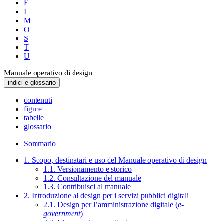
E
I
M
O
S
T
U
Manuale operativo di design
indici e glossario
contenuti
figure
tabelle
glossario
Sommario
1. Scopo, destinatari e uso del Manuale operativo di design
1.1. Versionamento e storico
1.2. Consultazione del manuale
1.3. Contribuisci al manuale
2. Introduzione al design per i servizi pubblici digitali
2.1. Design per l’amministrazione digitale (
e-
government
)