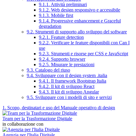
9.1.1. Attività preliminari
9.1.2. Web design responsivo e accessibile
9.1.3. Mobile first
9.1.4. Progressive enhancement e Graceful
degradation
9.2. Strumenti di supporto allo sviluppo del software
9.2.1. Feature detection
9.2.2. Verificare le feature disponibili con Can I
use
9.2.3. Strumenti e risorse per CSS e JavaScript
9.2.4. Supporto browser
9.2.5. Misurare le prestazioni
9.3. Catalogo del riuso
9.4. Sviluppare con il design system .italia
9.4.1. Il framework Bootstrap Italia
9.4.2. Il kit di sviluppo React
9.4.3. Il kit di sviluppo Angular
9.5. Sviluppare con i modelli di sito e servizi
1. Scopo, destinatari e uso del Manuale operativo di design
Team per la Trasformazione Digitale
in collaborazione con
Agenzia per l'Italia Digitale