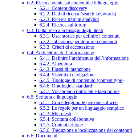
6.2. Ricerca utente sui contenuti e il linguaggio
6.2.1. Content discovery
6.2.2. Dati di ricerca (search keywords)
6.2.3. Ricerca tramite analytics
6.2.4. Ricerca sui forum
6.3. Dalla ricerca ai bisogni degli utenti
6.3.1. User stories per definire i contenuti
6.3.2. Job stories per definire i contenuti
6.3.3. Criteri di accettazione
6.4. Architettura dell’informazione
6.4.1. Definire l’architettura dell’informazione
6.4.2. Alberatura
6.4.3. Flussi di interazione
6.4.4. Sistemi di navigazione
6.4.5. Tipologie di contenuto (content type)
6.4.6. Ontologie e standard
6.4.7. Vocabolari controllati e tassonomie
6.5. Scrittura e linguaggio
6.5.1. Come leggono le persone sul web
6.5.2. Le regole per un linguaggio semplice
6.5.3. Microtesti
6.5.4. Scrittura collaborativa
6.5.5. Content critique
6.5.6. Traduzione e localizzazione dei contenuti
6.6. Documenti