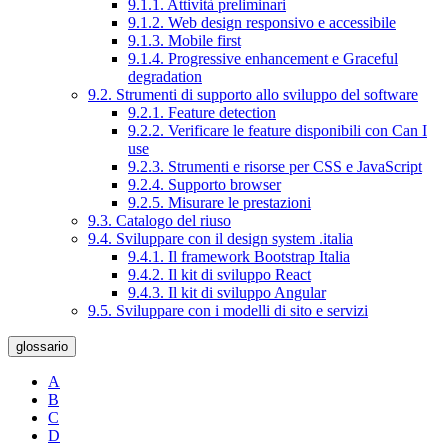
9.1.1. Attività preliminari
9.1.2. Web design responsivo e accessibile
9.1.3. Mobile first
9.1.4. Progressive enhancement e Graceful
degradation
9.2. Strumenti di supporto allo sviluppo del software
9.2.1. Feature detection
9.2.2. Verificare le feature disponibili con Can I
use
9.2.3. Strumenti e risorse per CSS e JavaScript
9.2.4. Supporto browser
9.2.5. Misurare le prestazioni
9.3. Catalogo del riuso
9.4. Sviluppare con il design system .italia
9.4.1. Il framework Bootstrap Italia
9.4.2. Il kit di sviluppo React
9.4.3. Il kit di sviluppo Angular
9.5. Sviluppare con i modelli di sito e servizi
glossario
A
B
C
D