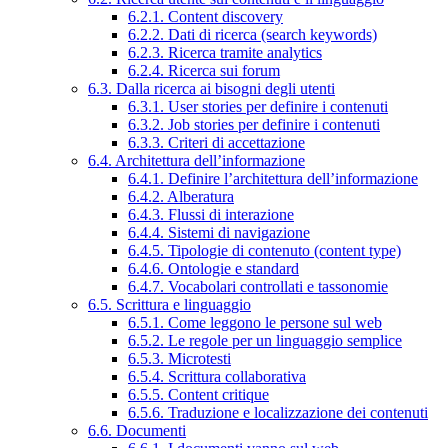
6.2.1. Content discovery
6.2.2. Dati di ricerca (search keywords)
6.2.3. Ricerca tramite analytics
6.2.4. Ricerca sui forum
6.3. Dalla ricerca ai bisogni degli utenti
6.3.1. User stories per definire i contenuti
6.3.2. Job stories per definire i contenuti
6.3.3. Criteri di accettazione
6.4. Architettura dell’informazione
6.4.1. Definire l’architettura dell’informazione
6.4.2. Alberatura
6.4.3. Flussi di interazione
6.4.4. Sistemi di navigazione
6.4.5. Tipologie di contenuto (content type)
6.4.6. Ontologie e standard
6.4.7. Vocabolari controllati e tassonomie
6.5. Scrittura e linguaggio
6.5.1. Come leggono le persone sul web
6.5.2. Le regole per un linguaggio semplice
6.5.3. Microtesti
6.5.4. Scrittura collaborativa
6.5.5. Content critique
6.5.6. Traduzione e localizzazione dei contenuti
6.6. Documenti