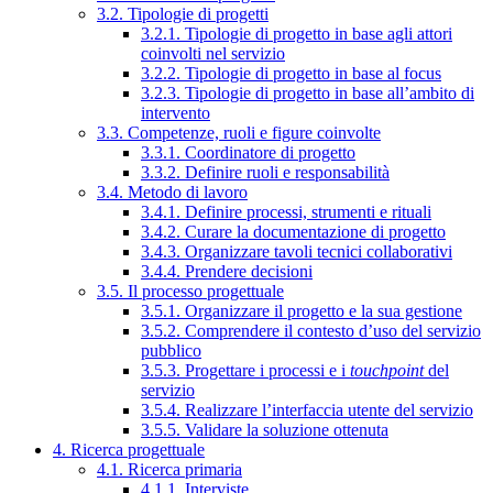
3.2. Tipologie di progetti
3.2.1. Tipologie di progetto in base agli attori
coinvolti nel servizio
3.2.2. Tipologie di progetto in base al focus
3.2.3. Tipologie di progetto in base all’ambito di
intervento
3.3. Competenze, ruoli e figure coinvolte
3.3.1. Coordinatore di progetto
3.3.2. Definire ruoli e responsabilità
3.4. Metodo di lavoro
3.4.1. Definire processi, strumenti e rituali
3.4.2. Curare la documentazione di progetto
3.4.3. Organizzare tavoli tecnici collaborativi
3.4.4. Prendere decisioni
3.5. Il processo progettuale
3.5.1. Organizzare il progetto e la sua gestione
3.5.2. Comprendere il contesto d’uso del servizio
pubblico
3.5.3. Progettare i processi e i
touchpoint
del
servizio
3.5.4. Realizzare l’interfaccia utente del servizio
3.5.5. Validare la soluzione ottenuta
4. Ricerca progettuale
4.1. Ricerca primaria
4.1.1. Interviste