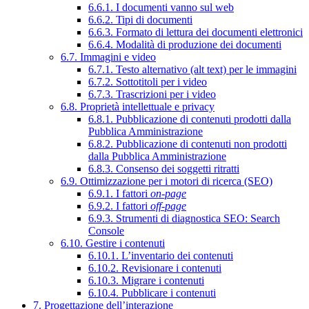
6.6.1. I documenti vanno sul web
6.6.2. Tipi di documenti
6.6.3. Formato di lettura dei documenti elettronici
6.6.4. Modalità di produzione dei documenti
6.7. Immagini e video
6.7.1. Testo alternativo (alt text) per le immagini
6.7.2. Sottotitoli per i video
6.7.3. Trascrizioni per i video
6.8. Proprietà intellettuale e privacy
6.8.1. Pubblicazione di contenuti prodotti dalla
Pubblica Amministrazione
6.8.2. Pubblicazione di contenuti non prodotti
dalla Pubblica Amministrazione
6.8.3. Consenso dei soggetti ritratti
6.9. Ottimizzazione per i motori di ricerca (SEO)
6.9.1. I fattori
on-page
6.9.2. I fattori
off-page
6.9.3. Strumenti di diagnostica SEO: Search
Console
6.10. Gestire i contenuti
6.10.1. L’inventario dei contenuti
6.10.2. Revisionare i contenuti
6.10.3. Migrare i contenuti
6.10.4. Pubblicare i contenuti
7. Progettazione dell’interazione