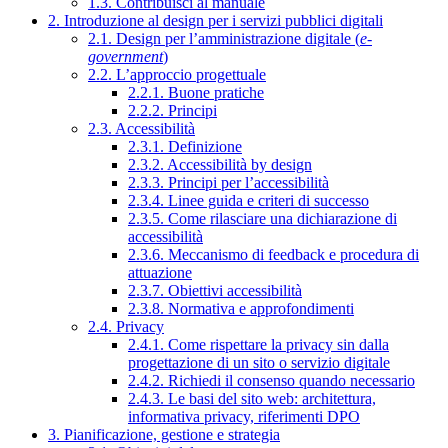
1.3. Contribuisci al manuale
2. Introduzione al design per i servizi pubblici digitali
2.1. Design per l’amministrazione digitale (
e-
government
)
2.2. L’approccio progettuale
2.2.1. Buone pratiche
2.2.2. Principi
2.3. Accessibilità
2.3.1. Definizione
2.3.2. Accessibilità by design
2.3.3. Principi per l’accessibilità
2.3.4. Linee guida e criteri di successo
2.3.5. Come rilasciare una dichiarazione di
accessibilità
2.3.6. Meccanismo di feedback e procedura di
attuazione
2.3.7. Obiettivi accessibilità
2.3.8. Normativa e approfondimenti
2.4. Privacy
2.4.1. Come rispettare la privacy sin dalla
progettazione di un sito o servizio digitale
2.4.2. Richiedi il consenso quando necessario
2.4.3. Le basi del sito web: architettura,
informativa privacy, riferimenti DPO
3. Pianificazione, gestione e strategia