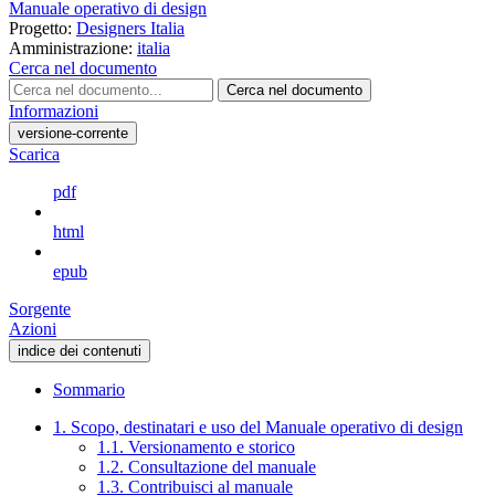
Manuale operativo di design
Progetto:
Designers Italia
Amministrazione:
italia
Cerca nel documento
Cerca nel documento
Informazioni
versione-corrente
Scarica
pdf
html
epub
Sorgente
Azioni
indice dei contenuti
Sommario
1. Scopo, destinatari e uso del Manuale operativo di design
1.1. Versionamento e storico
1.2. Consultazione del manuale
1.3. Contribuisci al manuale