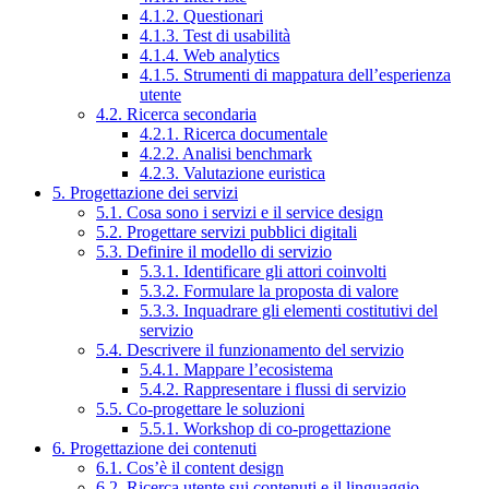
4.1.2. Questionari
4.1.3. Test di usabilità
4.1.4. Web analytics
4.1.5. Strumenti di mappatura dell’esperienza
utente
4.2. Ricerca secondaria
4.2.1. Ricerca documentale
4.2.2. Analisi benchmark
4.2.3. Valutazione euristica
5. Progettazione dei servizi
5.1. Cosa sono i servizi e il service design
5.2. Progettare servizi pubblici digitali
5.3. Definire il modello di servizio
5.3.1. Identificare gli attori coinvolti
5.3.2. Formulare la proposta di valore
5.3.3. Inquadrare gli elementi costitutivi del
servizio
5.4. Descrivere il funzionamento del servizio
5.4.1. Mappare l’ecosistema
5.4.2. Rappresentare i flussi di servizio
5.5. Co-progettare le soluzioni
5.5.1. Workshop di co-progettazione
6. Progettazione dei contenuti
6.1. Cos’è il content design
6.2. Ricerca utente sui contenuti e il linguaggio