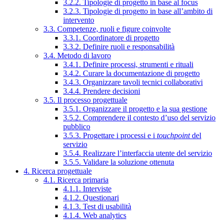
3.2.2. Tipologie di progetto in base al focus
3.2.3. Tipologie di progetto in base all’ambito di
intervento
3.3. Competenze, ruoli e figure coinvolte
3.3.1. Coordinatore di progetto
3.3.2. Definire ruoli e responsabilità
3.4. Metodo di lavoro
3.4.1. Definire processi, strumenti e rituali
3.4.2. Curare la documentazione di progetto
3.4.3. Organizzare tavoli tecnici collaborativi
3.4.4. Prendere decisioni
3.5. Il processo progettuale
3.5.1. Organizzare il progetto e la sua gestione
3.5.2. Comprendere il contesto d’uso del servizio
pubblico
3.5.3. Progettare i processi e i
touchpoint
del
servizio
3.5.4. Realizzare l’interfaccia utente del servizio
3.5.5. Validare la soluzione ottenuta
4. Ricerca progettuale
4.1. Ricerca primaria
4.1.1. Interviste
4.1.2. Questionari
4.1.3. Test di usabilità
4.1.4. Web analytics