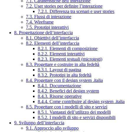
7.1. Caratteristiche dell’interazione
7.2. User stories per definire l’interazione
7.2.1. Differenza tra scenari e user stories
7.3. Flussi di interazione
7.4. Wireframe
7.5. Prototipi interattivi
8. Progettazione dell’interfaccia
8.1. Obiettivi dell’interfaccia
8.2. Elementi dell’interfaccia
8.2.1. Elementi di composizione
8.2.2. Elementi interattivi
8.2.3. Elementi testuali (microtesti)
8.3. Progettare e costruire in alta fedeltà
8.3.1. Layout di pagina
8.3.2. Prototipi in alta fedeltà
8.4. Progettare con il design system .italia
8.4.1. Documentazione
8.4.2. Benefici del design system
8.4.3. Risorse operative
8.4.4. Come contribuire al design system .italia
8.5. Progettare con i modelli di sito e servizi
8.5.1. Vantaggi dell’utilizzo dei modelli
8.5.2. I modelli di sito e servizi disponibili
9. Sviluppo dell’interfaccia
9.1. Approccio allo sviluppo