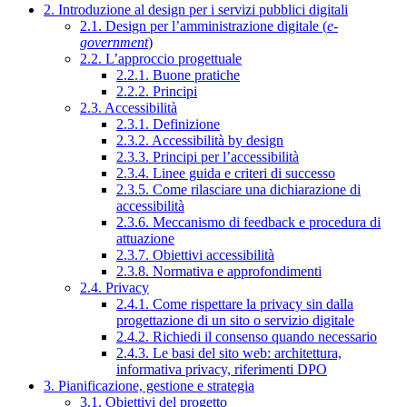
2. Introduzione al design per i servizi pubblici digitali
2.1. Design per l’amministrazione digitale (
e-
government
)
2.2. L’approccio progettuale
2.2.1. Buone pratiche
2.2.2. Principi
2.3. Accessibilità
2.3.1. Definizione
2.3.2. Accessibilità by design
2.3.3. Principi per l’accessibilità
2.3.4. Linee guida e criteri di successo
2.3.5. Come rilasciare una dichiarazione di
accessibilità
2.3.6. Meccanismo di feedback e procedura di
attuazione
2.3.7. Obiettivi accessibilità
2.3.8. Normativa e approfondimenti
2.4. Privacy
2.4.1. Come rispettare la privacy sin dalla
progettazione di un sito o servizio digitale
2.4.2. Richiedi il consenso quando necessario
2.4.3. Le basi del sito web: architettura,
informativa privacy, riferimenti DPO
3. Pianificazione, gestione e strategia
3.1. Obiettivi del progetto