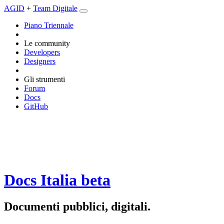
AGID
+
Team Digitale
Piano Triennale
Le community
Developers
Designers
Gli strumenti
Forum
Docs
GitHub
Docs Italia
beta
Documenti pubblici, digitali.