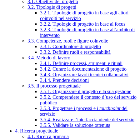
3.1. Obiettivi del progetto
3.2. Tipologie di progetti
3.2.1. Tipologie di progetto in base agli attori
coinvolti nel servizio
3.2.2. Tipologie di progetto in base al focus
3.2.3. Tipologie di progetto in base all’ambito di
intervento
3.3. Competenze, ruoli e figure coinvolte
3.3.1. Coordinatore di progetto
3.3.2. Definire ruoli e responsabilità
3.4. Metodo di lavoro
3.4.1. Definire processi, strumenti e rituali
3.4.2. Curare la documentazione di progetto
3.4.3. Organizzare tavoli tecnici collaborativi
3.4.4. Prendere decisioni
3.5. Il processo progettuale
3.5.1. Organizzare il progetto e la sua gestione
3.5.2. Comprendere il contesto d’uso del servizio
pubblico
3.5.3. Progettare i processi e i
touchpoint
del
servizio
3.5.4. Realizzare l’interfaccia utente del servizio
3.5.5. Validare la soluzione ottenuta
4. Ricerca progettuale
4.1. Ricerca primaria