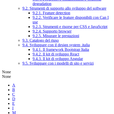
degradation
9.2. Strumenti di supporto allo sviluppo del software
9.2.1. Feature detection
9.2.2. Verificare le feature disponibili con Can I
use
9.2.3. Strumenti e risorse per CSS e JavaScript
9.2.4. Supporto browser
9.2.5. Misurare le prestazioni
9.3. Catalogo del riuso
9.4. Sviluppare con il design system .italia
9.4.1. Il framework Bootstrap Italia
9.4.2. Il kit di sviluppo React
9.4.3. Il kit di sviluppo Angular
9.5. Sviluppare con i modelli di sito e servizi
None
None
A
B
C
D
E
I
M