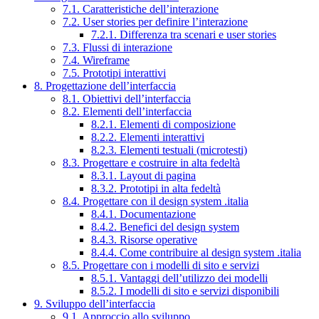
7.1. Caratteristiche dell’interazione
7.2. User stories per definire l’interazione
7.2.1. Differenza tra scenari e user stories
7.3. Flussi di interazione
7.4. Wireframe
7.5. Prototipi interattivi
8. Progettazione dell’interfaccia
8.1. Obiettivi dell’interfaccia
8.2. Elementi dell’interfaccia
8.2.1. Elementi di composizione
8.2.2. Elementi interattivi
8.2.3. Elementi testuali (microtesti)
8.3. Progettare e costruire in alta fedeltà
8.3.1. Layout di pagina
8.3.2. Prototipi in alta fedeltà
8.4. Progettare con il design system .italia
8.4.1. Documentazione
8.4.2. Benefici del design system
8.4.3. Risorse operative
8.4.4. Come contribuire al design system .italia
8.5. Progettare con i modelli di sito e servizi
8.5.1. Vantaggi dell’utilizzo dei modelli
8.5.2. I modelli di sito e servizi disponibili
9. Sviluppo dell’interfaccia
9.1. Approccio allo sviluppo