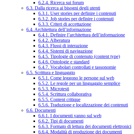
6.2.4. Ricerca sui forum
6.3. Dalla ricerca ai bisogni degli utenti
6.3.1. User stories per definire i contenuti
6.3.2. Job stories per definire i contenuti
6.3.3. Criteri di accettazione
6.4. Architettura dell’informazione
6.4.1. Definire l’architettura dell’informazione
6.4.2. Alberatura
6.4.3. Flussi di interazione
6.4.4. Sistemi di navigazione
6.4.5. Tipologie di contenuto (content type)
6.4.6. Ontologie e standard
6.4.7. Vocabolari controllati e tassonomie
6.5. Scrittura e linguaggio
6.5.1. Come leggono le persone sul web
6.5.2. Le regole per un linguaggio semplice
6.5.3. Microtesti
6.5.4. Scrittura collaborativa
6.5.5. Content critique
6.5.6. Traduzione e localizzazione dei contenuti
6.6. Documenti
6.6.1. I documenti vanno sul web
6.6.2. Tipi di documenti
6.6.3. Formato di lettura dei documenti elettronici
6.6.4. Modalità di produzione dei documenti