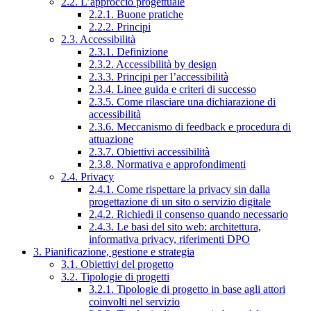
2.2. L’approccio progettuale
2.2.1. Buone pratiche
2.2.2. Principi
2.3. Accessibilità
2.3.1. Definizione
2.3.2. Accessibilità by design
2.3.3. Principi per l’accessibilità
2.3.4. Linee guida e criteri di successo
2.3.5. Come rilasciare una dichiarazione di
accessibilità
2.3.6. Meccanismo di feedback e procedura di
attuazione
2.3.7. Obiettivi accessibilità
2.3.8. Normativa e approfondimenti
2.4. Privacy
2.4.1. Come rispettare la privacy sin dalla
progettazione di un sito o servizio digitale
2.4.2. Richiedi il consenso quando necessario
2.4.3. Le basi del sito web: architettura,
informativa privacy, riferimenti DPO
3. Pianificazione, gestione e strategia
3.1. Obiettivi del progetto
3.2. Tipologie di progetti
3.2.1. Tipologie di progetto in base agli attori
coinvolti nel servizio