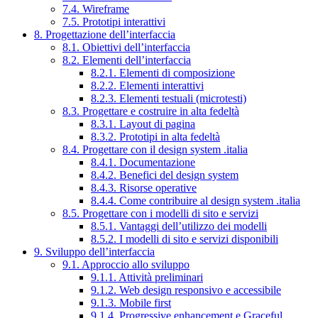
7.4. Wireframe
7.5. Prototipi interattivi
8. Progettazione dell’interfaccia
8.1. Obiettivi dell’interfaccia
8.2. Elementi dell’interfaccia
8.2.1. Elementi di composizione
8.2.2. Elementi interattivi
8.2.3. Elementi testuali (microtesti)
8.3. Progettare e costruire in alta fedeltà
8.3.1. Layout di pagina
8.3.2. Prototipi in alta fedeltà
8.4. Progettare con il design system .italia
8.4.1. Documentazione
8.4.2. Benefici del design system
8.4.3. Risorse operative
8.4.4. Come contribuire al design system .italia
8.5. Progettare con i modelli di sito e servizi
8.5.1. Vantaggi dell’utilizzo dei modelli
8.5.2. I modelli di sito e servizi disponibili
9. Sviluppo dell’interfaccia
9.1. Approccio allo sviluppo
9.1.1. Attività preliminari
9.1.2. Web design responsivo e accessibile
9.1.3. Mobile first
9.1.4. Progressive enhancement e Graceful