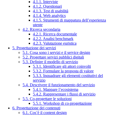
4.1.1. Interviste
4.1.2. Questionari
4.1.3. Test di usabilità
4.1.4. Web analytics
4.1.5. Strumenti di mappatura dell’esperienza
utente
4.2. Ricerca secondaria
4.2.1. Ricerca documentale
4.2.2. Analisi benchmark
4.2.3. Valutazione euristica
5. Progettazione dei servizi
5.1. Cosa sono i servizi e il service design
5.2. Progettare servizi pubblici digitali
5.3. Definire il modello di servizio
5.3.1. Identificare gli attori coinvolti
5.3.2. Formulare la proposta di valore
5.3.3. Inquadrare gli elementi costitutivi del
servizio
5.4. Descrivere il funzionamento del servizio
5.4.1. Mappare l’ecosistema
5.4.2. Rappresentare i flussi di servizio
5.5. Co-progettare le soluzioni
5.5.1. Workshop di co-progettazione
6. Progettazione dei contenuti
6.1. Cos’è il content design