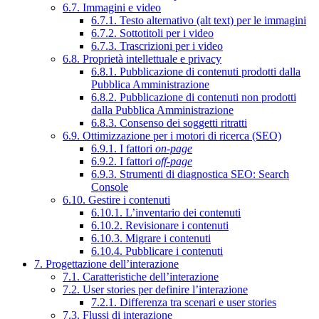
6.7. Immagini e video
6.7.1. Testo alternativo (alt text) per le immagini
6.7.2. Sottotitoli per i video
6.7.3. Trascrizioni per i video
6.8. Proprietà intellettuale e privacy
6.8.1. Pubblicazione di contenuti prodotti dalla
Pubblica Amministrazione
6.8.2. Pubblicazione di contenuti non prodotti
dalla Pubblica Amministrazione
6.8.3. Consenso dei soggetti ritratti
6.9. Ottimizzazione per i motori di ricerca (SEO)
6.9.1. I fattori
on-page
6.9.2. I fattori
off-page
6.9.3. Strumenti di diagnostica SEO: Search
Console
6.10. Gestire i contenuti
6.10.1. L’inventario dei contenuti
6.10.2. Revisionare i contenuti
6.10.3. Migrare i contenuti
6.10.4. Pubblicare i contenuti
7. Progettazione dell’interazione
7.1. Caratteristiche dell’interazione
7.2. User stories per definire l’interazione
7.2.1. Differenza tra scenari e user stories
7.3. Flussi di interazione