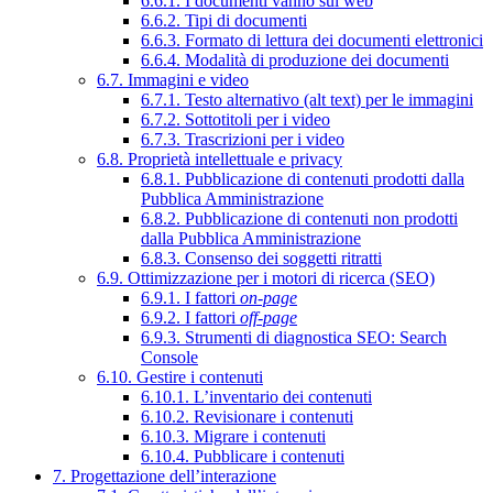
6.6.1. I documenti vanno sul web
6.6.2. Tipi di documenti
6.6.3. Formato di lettura dei documenti elettronici
6.6.4. Modalità di produzione dei documenti
6.7. Immagini e video
6.7.1. Testo alternativo (alt text) per le immagini
6.7.2. Sottotitoli per i video
6.7.3. Trascrizioni per i video
6.8. Proprietà intellettuale e privacy
6.8.1. Pubblicazione di contenuti prodotti dalla
Pubblica Amministrazione
6.8.2. Pubblicazione di contenuti non prodotti
dalla Pubblica Amministrazione
6.8.3. Consenso dei soggetti ritratti
6.9. Ottimizzazione per i motori di ricerca (SEO)
6.9.1. I fattori
on-page
6.9.2. I fattori
off-page
6.9.3. Strumenti di diagnostica SEO: Search
Console
6.10. Gestire i contenuti
6.10.1. L’inventario dei contenuti
6.10.2. Revisionare i contenuti
6.10.3. Migrare i contenuti
6.10.4. Pubblicare i contenuti
7. Progettazione dell’interazione