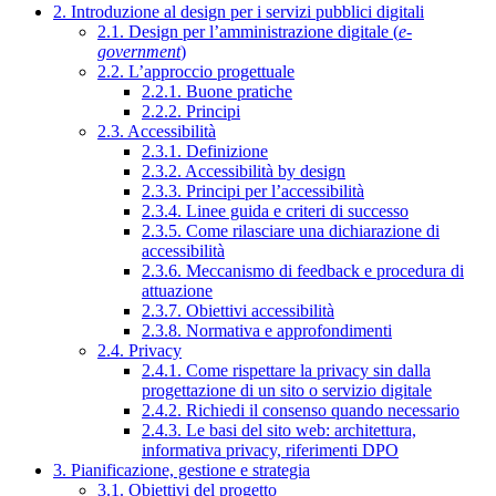
2. Introduzione al design per i servizi pubblici digitali
2.1. Design per l’amministrazione digitale (
e-
government
)
2.2. L’approccio progettuale
2.2.1. Buone pratiche
2.2.2. Principi
2.3. Accessibilità
2.3.1. Definizione
2.3.2. Accessibilità by design
2.3.3. Principi per l’accessibilità
2.3.4. Linee guida e criteri di successo
2.3.5. Come rilasciare una dichiarazione di
accessibilità
2.3.6. Meccanismo di feedback e procedura di
attuazione
2.3.7. Obiettivi accessibilità
2.3.8. Normativa e approfondimenti
2.4. Privacy
2.4.1. Come rispettare la privacy sin dalla
progettazione di un sito o servizio digitale
2.4.2. Richiedi il consenso quando necessario
2.4.3. Le basi del sito web: architettura,
informativa privacy, riferimenti DPO
3. Pianificazione, gestione e strategia
3.1. Obiettivi del progetto