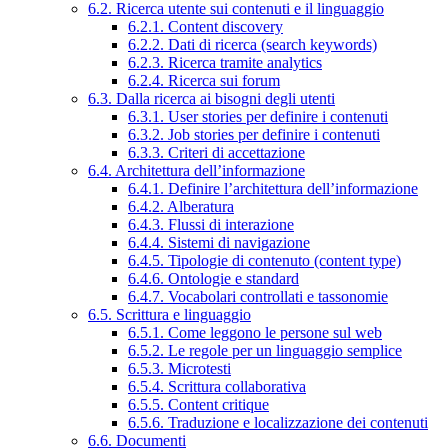
6.2. Ricerca utente sui contenuti e il linguaggio
6.2.1. Content discovery
6.2.2. Dati di ricerca (search keywords)
6.2.3. Ricerca tramite analytics
6.2.4. Ricerca sui forum
6.3. Dalla ricerca ai bisogni degli utenti
6.3.1. User stories per definire i contenuti
6.3.2. Job stories per definire i contenuti
6.3.3. Criteri di accettazione
6.4. Architettura dell’informazione
6.4.1. Definire l’architettura dell’informazione
6.4.2. Alberatura
6.4.3. Flussi di interazione
6.4.4. Sistemi di navigazione
6.4.5. Tipologie di contenuto (content type)
6.4.6. Ontologie e standard
6.4.7. Vocabolari controllati e tassonomie
6.5. Scrittura e linguaggio
6.5.1. Come leggono le persone sul web
6.5.2. Le regole per un linguaggio semplice
6.5.3. Microtesti
6.5.4. Scrittura collaborativa
6.5.5. Content critique
6.5.6. Traduzione e localizzazione dei contenuti
6.6. Documenti