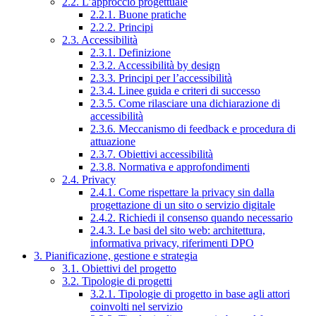
2.2. L’approccio progettuale
2.2.1. Buone pratiche
2.2.2. Principi
2.3. Accessibilità
2.3.1. Definizione
2.3.2. Accessibilità by design
2.3.3. Principi per l’accessibilità
2.3.4. Linee guida e criteri di successo
2.3.5. Come rilasciare una dichiarazione di
accessibilità
2.3.6. Meccanismo di feedback e procedura di
attuazione
2.3.7. Obiettivi accessibilità
2.3.8. Normativa e approfondimenti
2.4. Privacy
2.4.1. Come rispettare la privacy sin dalla
progettazione di un sito o servizio digitale
2.4.2. Richiedi il consenso quando necessario
2.4.3. Le basi del sito web: architettura,
informativa privacy, riferimenti DPO
3. Pianificazione, gestione e strategia
3.1. Obiettivi del progetto
3.2. Tipologie di progetti
3.2.1. Tipologie di progetto in base agli attori
coinvolti nel servizio