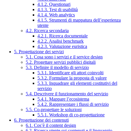
4.1.2. Questionari
4.1.3. Test di usabilità
4.1.4. Web analytics
4.1.5. Strumenti di mappatura dell’esperienza
utente
4.2. Ricerca secondaria
4.2.1. Ricerca documentale
4.2.2. Analisi benchmark
4.2.3. Valutazione euristica
5. Progettazione dei servizi
5.1. Cosa sono i servizi e il service design
5.2. Progettare servizi pubblici digitali
5.3. Definire il modello di servizio
5.3.1. Identificare gli attori coinvolti
5.3.2. Formulare la proposta di valore
5.3.3. Inquadrare gli elementi costitutivi del
servizio
5.4. Descrivere il funzionamento del servizio
5.4.1. Mappare l’ecosistema
5.4.2. Rappresentare i flussi di servizio
5.5. Co-progettare le soluzioni
5.5.1. Workshop di co-progettazione
6. Progettazione dei contenuti
6.1. Cos’è il content design
6.2. Ricerca utente sui contenuti e il linguaggio