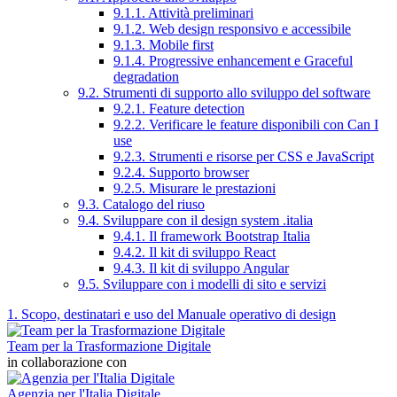
9.1.1. Attività preliminari
9.1.2. Web design responsivo e accessibile
9.1.3. Mobile first
9.1.4. Progressive enhancement e Graceful
degradation
9.2. Strumenti di supporto allo sviluppo del software
9.2.1. Feature detection
9.2.2. Verificare le feature disponibili con Can I
use
9.2.3. Strumenti e risorse per CSS e JavaScript
9.2.4. Supporto browser
9.2.5. Misurare le prestazioni
9.3. Catalogo del riuso
9.4. Sviluppare con il design system .italia
9.4.1. Il framework Bootstrap Italia
9.4.2. Il kit di sviluppo React
9.4.3. Il kit di sviluppo Angular
9.5. Sviluppare con i modelli di sito e servizi
1. Scopo, destinatari e uso del Manuale operativo di design
Team per la Trasformazione Digitale
in collaborazione con
Agenzia per l'Italia Digitale