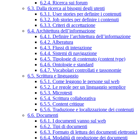
6.2.4. Ricerca sui forum
6.3. Dalla ricerca ai bisogni degli utenti
6.3.1. User stories per definire i contenuti
6.3.2. Job stories per definire i contenuti
6.3.3. Criteri di accettazione
6.4. Architettura dell’informazione
6.4.1. Definire l’architettura dell’informazione
6.4.2. Alberatura
6.4.3. Flussi di interazione
6.4.4. Sistemi di navigazione
6.4.5. Tipologie di contenuto (content type)
6.4.6. Ontologie e standard
6.4.7. Vocabolari controllati e tassonomie
6.5. Scrittura e linguaggio
6.5.1. Come leggono le persone sul web
6.5.2. Le regole per un linguaggio semplice
6.5.3. Microtesti
6.5.4. Scrittura collaborativa
6.5.5. Content critique
6.5.6. Traduzione e localizzazione dei contenuti
6.6. Documenti
6.6.1. I documenti vanno sul web
6.6.2. Tipi di documenti
6.6.3. Formato di lettura dei documenti elettronici
6.6.4. Modalità di produzione dei documenti