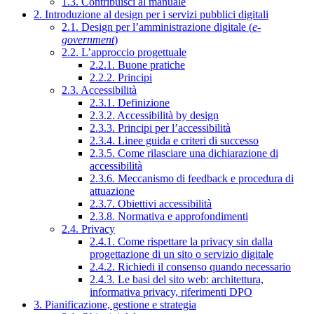
1.3. Contribuisci al manuale
2. Introduzione al design per i servizi pubblici digitali
2.1. Design per l’amministrazione digitale (
e-
government
)
2.2. L’approccio progettuale
2.2.1. Buone pratiche
2.2.2. Principi
2.3. Accessibilità
2.3.1. Definizione
2.3.2. Accessibilità by design
2.3.3. Principi per l’accessibilità
2.3.4. Linee guida e criteri di successo
2.3.5. Come rilasciare una dichiarazione di
accessibilità
2.3.6. Meccanismo di feedback e procedura di
attuazione
2.3.7. Obiettivi accessibilità
2.3.8. Normativa e approfondimenti
2.4. Privacy
2.4.1. Come rispettare la privacy sin dalla
progettazione di un sito o servizio digitale
2.4.2. Richiedi il consenso quando necessario
2.4.3. Le basi del sito web: architettura,
informativa privacy, riferimenti DPO
3. Pianificazione, gestione e strategia