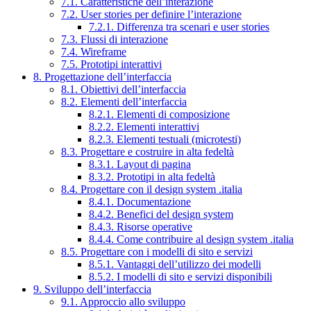
7.1. Caratteristiche dell’interazione
7.2. User stories per definire l’interazione
7.2.1. Differenza tra scenari e user stories
7.3. Flussi di interazione
7.4. Wireframe
7.5. Prototipi interattivi
8. Progettazione dell’interfaccia
8.1. Obiettivi dell’interfaccia
8.2. Elementi dell’interfaccia
8.2.1. Elementi di composizione
8.2.2. Elementi interattivi
8.2.3. Elementi testuali (microtesti)
8.3. Progettare e costruire in alta fedeltà
8.3.1. Layout di pagina
8.3.2. Prototipi in alta fedeltà
8.4. Progettare con il design system .italia
8.4.1. Documentazione
8.4.2. Benefici del design system
8.4.3. Risorse operative
8.4.4. Come contribuire al design system .italia
8.5. Progettare con i modelli di sito e servizi
8.5.1. Vantaggi dell’utilizzo dei modelli
8.5.2. I modelli di sito e servizi disponibili
9. Sviluppo dell’interfaccia
9.1. Approccio allo sviluppo