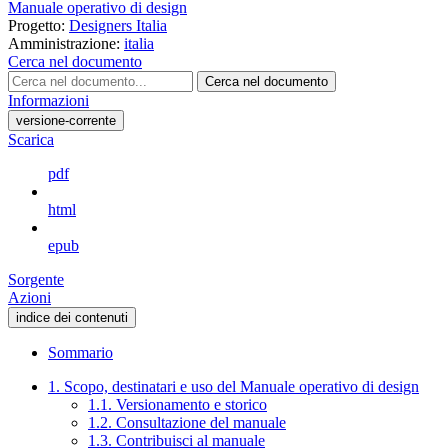
Manuale operativo di design
Progetto:
Designers Italia
Amministrazione:
italia
Cerca nel documento
Cerca nel documento
Informazioni
versione-corrente
Scarica
pdf
html
epub
Sorgente
Azioni
indice dei contenuti
Sommario
1. Scopo, destinatari e uso del Manuale operativo di design
1.1. Versionamento e storico
1.2. Consultazione del manuale
1.3. Contribuisci al manuale