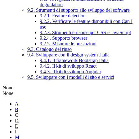
degradation
9.2. Strumenti di supporto allo sviluppo del software
9.2.1. Feature detection
9.2.2. Verificare le feature disponibili con Can I
use
9.2.3. Strumenti e risorse per CSS e JavaScript
9.2.4. Supporto browser
9.2.5. Misurare le prestazioni
9.3. Catalogo del riuso
9.4. Sviluppare con il design system .italia
9.4.1. Il framework Bootstrap Italia
9.4.2. Il kit di sviluppo React
9.4.3. Il kit di sviluppo Angular
9.5. Sviluppare con i modelli di sito e servizi
None
None
A
B
C
D
E
I
M