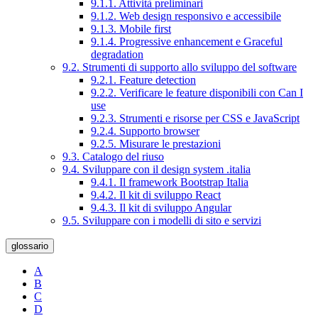
9.1.1. Attività preliminari
9.1.2. Web design responsivo e accessibile
9.1.3. Mobile first
9.1.4. Progressive enhancement e Graceful
degradation
9.2. Strumenti di supporto allo sviluppo del software
9.2.1. Feature detection
9.2.2. Verificare le feature disponibili con Can I
use
9.2.3. Strumenti e risorse per CSS e JavaScript
9.2.4. Supporto browser
9.2.5. Misurare le prestazioni
9.3. Catalogo del riuso
9.4. Sviluppare con il design system .italia
9.4.1. Il framework Bootstrap Italia
9.4.2. Il kit di sviluppo React
9.4.3. Il kit di sviluppo Angular
9.5. Sviluppare con i modelli di sito e servizi
glossario
A
B
C
D