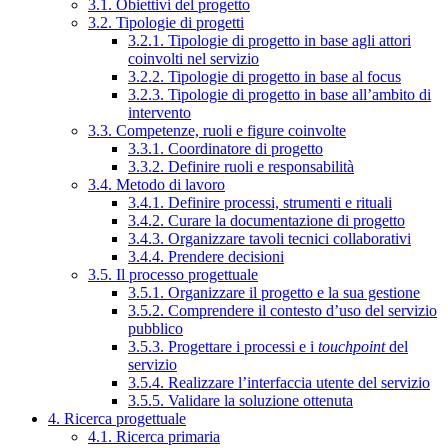
3.1. Obiettivi del progetto
3.2. Tipologie di progetti
3.2.1. Tipologie di progetto in base agli attori
coinvolti nel servizio
3.2.2. Tipologie di progetto in base al focus
3.2.3. Tipologie di progetto in base all’ambito di
intervento
3.3. Competenze, ruoli e figure coinvolte
3.3.1. Coordinatore di progetto
3.3.2. Definire ruoli e responsabilità
3.4. Metodo di lavoro
3.4.1. Definire processi, strumenti e rituali
3.4.2. Curare la documentazione di progetto
3.4.3. Organizzare tavoli tecnici collaborativi
3.4.4. Prendere decisioni
3.5. Il processo progettuale
3.5.1. Organizzare il progetto e la sua gestione
3.5.2. Comprendere il contesto d’uso del servizio
pubblico
3.5.3. Progettare i processi e i
touchpoint
del
servizio
3.5.4. Realizzare l’interfaccia utente del servizio
3.5.5. Validare la soluzione ottenuta
4. Ricerca progettuale
4.1. Ricerca primaria