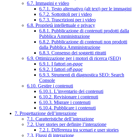
6.7. Immagini e video
6.7.1. Testo alternativo (alt text) per le immagini
6.7.2. Sottotitoli per i video
6.7.3. Trascrizioni per i video
6.8. Proprietà intellettuale e privacy
6.8.1. Pubblicazione di contenuti prodotti dalla
Pubblica Amministrazione
6.8.2. Pubblicazione di contenuti non prodotti
dalla Pubblica Amministrazione
6.8.3. Consenso dei soggetti ritratti
6.9. Ottimizzazione per i motori di ricerca (SEO)
6.9.1. I fattori
on-page
6.9.2. I fattori
off-page
6.9.3. Strumenti di diagnostica SEO: Search
Console
6.10. Gestire i contenuti
6.10.1. L’inventario dei contenuti
6.10.2. Revisionare i contenuti
6.10.3. Migrare i contenuti
6.10.4. Pubblicare i contenuti
7. Progettazione dell’interazione
7.1. Caratteristiche dell’interazione
7.2. User stories per definire l’interazione
7.2.1. Differenza tra scenari e user stories
7.3. Flussi di interazione