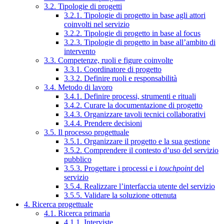
3.2. Tipologie di progetti
3.2.1. Tipologie di progetto in base agli attori
coinvolti nel servizio
3.2.2. Tipologie di progetto in base al focus
3.2.3. Tipologie di progetto in base all’ambito di
intervento
3.3. Competenze, ruoli e figure coinvolte
3.3.1. Coordinatore di progetto
3.3.2. Definire ruoli e responsabilità
3.4. Metodo di lavoro
3.4.1. Definire processi, strumenti e rituali
3.4.2. Curare la documentazione di progetto
3.4.3. Organizzare tavoli tecnici collaborativi
3.4.4. Prendere decisioni
3.5. Il processo progettuale
3.5.1. Organizzare il progetto e la sua gestione
3.5.2. Comprendere il contesto d’uso del servizio
pubblico
3.5.3. Progettare i processi e i
touchpoint
del
servizio
3.5.4. Realizzare l’interfaccia utente del servizio
3.5.5. Validare la soluzione ottenuta
4. Ricerca progettuale
4.1. Ricerca primaria
4.1.1. Interviste