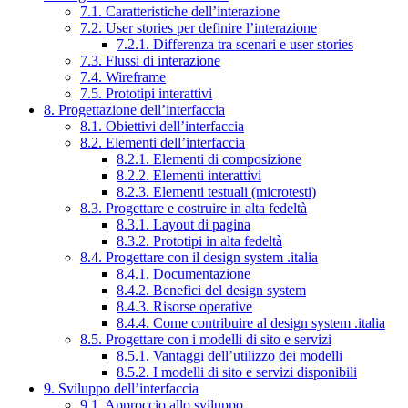
7.1. Caratteristiche dell’interazione
7.2. User stories per definire l’interazione
7.2.1. Differenza tra scenari e user stories
7.3. Flussi di interazione
7.4. Wireframe
7.5. Prototipi interattivi
8. Progettazione dell’interfaccia
8.1. Obiettivi dell’interfaccia
8.2. Elementi dell’interfaccia
8.2.1. Elementi di composizione
8.2.2. Elementi interattivi
8.2.3. Elementi testuali (microtesti)
8.3. Progettare e costruire in alta fedeltà
8.3.1. Layout di pagina
8.3.2. Prototipi in alta fedeltà
8.4. Progettare con il design system .italia
8.4.1. Documentazione
8.4.2. Benefici del design system
8.4.3. Risorse operative
8.4.4. Come contribuire al design system .italia
8.5. Progettare con i modelli di sito e servizi
8.5.1. Vantaggi dell’utilizzo dei modelli
8.5.2. I modelli di sito e servizi disponibili
9. Sviluppo dell’interfaccia
9.1. Approccio allo sviluppo