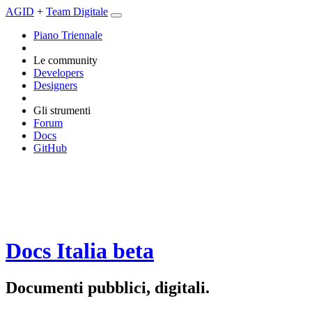
AGID
+
Team Digitale
Piano Triennale
Le community
Developers
Designers
Gli strumenti
Forum
Docs
GitHub
Docs Italia
beta
Documenti pubblici, digitali.