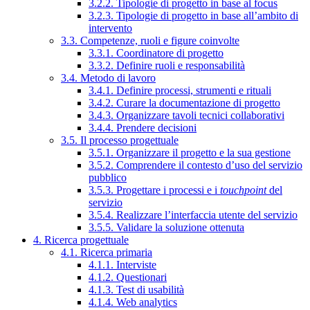
3.2.2. Tipologie di progetto in base al focus
3.2.3. Tipologie di progetto in base all’ambito di
intervento
3.3. Competenze, ruoli e figure coinvolte
3.3.1. Coordinatore di progetto
3.3.2. Definire ruoli e responsabilità
3.4. Metodo di lavoro
3.4.1. Definire processi, strumenti e rituali
3.4.2. Curare la documentazione di progetto
3.4.3. Organizzare tavoli tecnici collaborativi
3.4.4. Prendere decisioni
3.5. Il processo progettuale
3.5.1. Organizzare il progetto e la sua gestione
3.5.2. Comprendere il contesto d’uso del servizio
pubblico
3.5.3. Progettare i processi e i
touchpoint
del
servizio
3.5.4. Realizzare l’interfaccia utente del servizio
3.5.5. Validare la soluzione ottenuta
4. Ricerca progettuale
4.1. Ricerca primaria
4.1.1. Interviste
4.1.2. Questionari
4.1.3. Test di usabilità
4.1.4. Web analytics