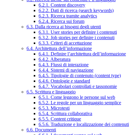
6.2.1. Content discovery
6.2.2. Dati di ricerca (search keywords)
6.2.3. Ricerca tramite analytics
6.2.4. Ricerca sui forum
6.3. Dalla ricerca ai bisogni degli utenti
6.3.1. User stories per definire i contenuti
6.3.2. Job stories per definire i contenuti
6.3.3. Criteri di accettazione
6.4. Architettura dell’informazione
6.4.1. Definire l’architettura dell’informazione
6.4.2. Alberatura
6.4.3. Flussi di interazione
6.4.4. Sistemi di navigazione
6.4.5. Tipologie di contenuto (content type)
6.4.6. Ontologie e standard
6.4.7. Vocabolari controllati e tassonomie
6.5. Scrittura e linguaggio
6.5.1. Come leggono le persone sul web
6.5.2. Le regole per un linguaggio semplice
6.5.3. Microtesti
6.5.4. Scrittura collaborativa
6.5.5. Content critique
6.5.6. Traduzione e localizzazione dei contenuti
6.6. Documenti