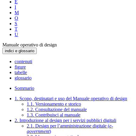
E
I
M
O
S
T
U
Manuale operativo di design
indici e glossario
contenuti
figure
tabelle
glossario
Sommario
1. Scopo, destinatari e uso del Manuale operativo di design
1.1. Versionamento e storico
1.2. Consultazione del manuale
1.3. Contribuisci al manuale
2. Introduzione al design per i servizi pubblici digitali
2.1. Design per l’amministrazione digitale (
e-
government
)