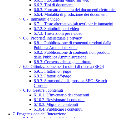
6.6.1. I documenti vanno sul web
6.6.2. Tipi di documenti
6.6.3. Formato di lettura dei documenti elettronici
6.6.4. Modalità di produzione dei documenti
6.7. Immagini e video
6.7.1. Testo alternativo (alt text) per le immagini
6.7.2. Sottotitoli per i video
6.7.3. Trascrizioni per i video
6.8. Proprietà intellettuale e privacy
6.8.1. Pubblicazione di contenuti prodotti dalla
Pubblica Amministrazione
6.8.2. Pubblicazione di contenuti non prodotti
dalla Pubblica Amministrazione
6.8.3. Consenso dei soggetti ritratti
6.9. Ottimizzazione per i motori di ricerca (SEO)
6.9.1. I fattori
on-page
6.9.2. I fattori
off-page
6.9.3. Strumenti di diagnostica SEO: Search
Console
6.10. Gestire i contenuti
6.10.1. L’inventario dei contenuti
6.10.2. Revisionare i contenuti
6.10.3. Migrare i contenuti
6.10.4. Pubblicare i contenuti
7. Progettazione dell’interazione