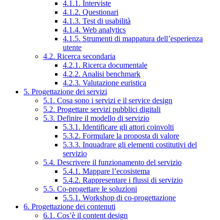
4.1.1. Interviste
4.1.2. Questionari
4.1.3. Test di usabilità
4.1.4. Web analytics
4.1.5. Strumenti di mappatura dell’esperienza
utente
4.2. Ricerca secondaria
4.2.1. Ricerca documentale
4.2.2. Analisi benchmark
4.2.3. Valutazione euristica
5. Progettazione dei servizi
5.1. Cosa sono i servizi e il service design
5.2. Progettare servizi pubblici digitali
5.3. Definire il modello di servizio
5.3.1. Identificare gli attori coinvolti
5.3.2. Formulare la proposta di valore
5.3.3. Inquadrare gli elementi costitutivi del
servizio
5.4. Descrivere il funzionamento del servizio
5.4.1. Mappare l’ecosistema
5.4.2. Rappresentare i flussi di servizio
5.5. Co-progettare le soluzioni
5.5.1. Workshop di co-progettazione
6. Progettazione dei contenuti
6.1. Cos’è il content design