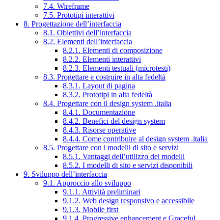
7.4. Wireframe
7.5. Prototipi interattivi
8. Progettazione dell’interfaccia
8.1. Obiettivi dell’interfaccia
8.2. Elementi dell’interfaccia
8.2.1. Elementi di composizione
8.2.2. Elementi interattivi
8.2.3. Elementi testuali (microtesti)
8.3. Progettare e costruire in alta fedeltà
8.3.1. Layout di pagina
8.3.2. Prototipi in alta fedeltà
8.4. Progettare con il design system .italia
8.4.1. Documentazione
8.4.2. Benefici del design system
8.4.3. Risorse operative
8.4.4. Come contribuire al design system .italia
8.5. Progettare con i modelli di sito e servizi
8.5.1. Vantaggi dell’utilizzo dei modelli
8.5.2. I modelli di sito e servizi disponibili
9. Sviluppo dell’interfaccia
9.1. Approccio allo sviluppo
9.1.1. Attività preliminari
9.1.2. Web design responsivo e accessibile
9.1.3. Mobile first
9.1.4. Progressive enhancement e Graceful