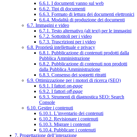
6.6.1. I documenti vanno sul web
6.6.2. Tipi di documenti
6.6.3. Formato di lettura dei documenti elettronici
6.6.4. Modalità di produzione dei documenti
6.7. Immagini e video
6.7.1. Testo alternativo (alt text) per le immagini
6.7.2. Sottotitoli per i video
6.7.3. Trascrizioni per i video
6.8. Proprietà intellettuale e privacy
6.8.1. Pubblicazione di contenuti prodotti dalla
Pubblica Amministrazione
6.8.2. Pubblicazione di contenuti non prodotti
dalla Pubblica Amministrazione
6.8.3. Consenso dei soggetti ritratti
6.9. Ottimizzazione per i motori di ricerca (SEO)
6.9.1. I fattori
on-page
6.9.2. I fattori
off-page
6.9.3. Strumenti di diagnostica SEO: Search
Console
6.10. Gestire i contenuti
6.10.1. L’inventario dei contenuti
6.10.2. Revisionare i contenuti
6.10.3. Migrare i contenuti
6.10.4. Pubblicare i contenuti
7. Progettazione dell’interazione