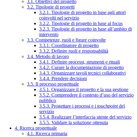
3.1. Obiettivi del progetto
3.2. Tipologie di progetti
3.2.1. Tipologie di progetto in base agli attori
coinvolti nel servizio
3.2.2. Tipologie di progetto in base al focus
3.2.3. Tipologie di progetto in base all’ambito di
intervento
3.3. Competenze, ruoli e figure coinvolte
3.3.1. Coordinatore di progetto
3.3.2. Definire ruoli e responsabilità
3.4. Metodo di lavoro
3.4.1. Definire processi, strumenti e rituali
3.4.2. Curare la documentazione di progetto
3.4.3. Organizzare tavoli tecnici collaborativi
3.4.4. Prendere decisioni
3.5. Il processo progettuale
3.5.1. Organizzare il progetto e la sua gestione
3.5.2. Comprendere il contesto d’uso del servizio
pubblico
3.5.3. Progettare i processi e i
touchpoint
del
servizio
3.5.4. Realizzare l’interfaccia utente del servizio
3.5.5. Validare la soluzione ottenuta
4. Ricerca progettuale
4.1. Ricerca primaria