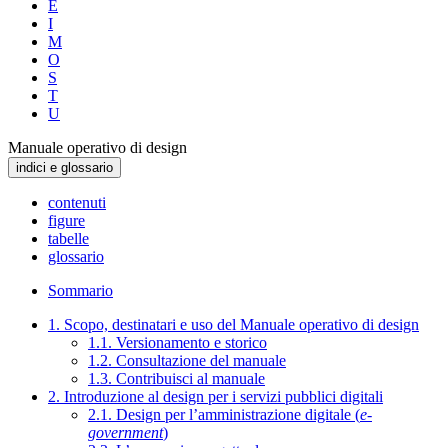
E
I
M
O
S
T
U
Manuale operativo di design
indici e glossario
contenuti
figure
tabelle
glossario
Sommario
1. Scopo, destinatari e uso del Manuale operativo di design
1.1. Versionamento e storico
1.2. Consultazione del manuale
1.3. Contribuisci al manuale
2. Introduzione al design per i servizi pubblici digitali
2.1. Design per l’amministrazione digitale (
e-
government
)