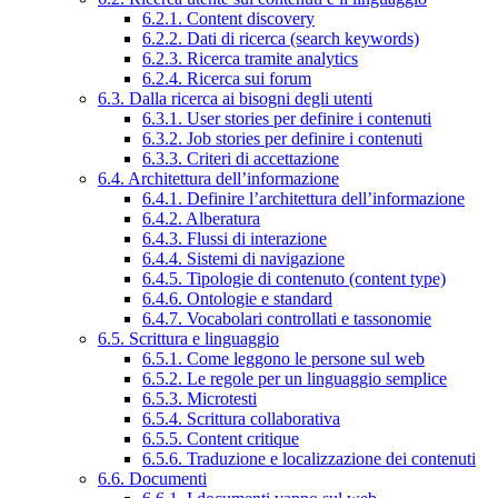
6.2.1. Content discovery
6.2.2. Dati di ricerca (search keywords)
6.2.3. Ricerca tramite analytics
6.2.4. Ricerca sui forum
6.3. Dalla ricerca ai bisogni degli utenti
6.3.1. User stories per definire i contenuti
6.3.2. Job stories per definire i contenuti
6.3.3. Criteri di accettazione
6.4. Architettura dell’informazione
6.4.1. Definire l’architettura dell’informazione
6.4.2. Alberatura
6.4.3. Flussi di interazione
6.4.4. Sistemi di navigazione
6.4.5. Tipologie di contenuto (content type)
6.4.6. Ontologie e standard
6.4.7. Vocabolari controllati e tassonomie
6.5. Scrittura e linguaggio
6.5.1. Come leggono le persone sul web
6.5.2. Le regole per un linguaggio semplice
6.5.3. Microtesti
6.5.4. Scrittura collaborativa
6.5.5. Content critique
6.5.6. Traduzione e localizzazione dei contenuti
6.6. Documenti