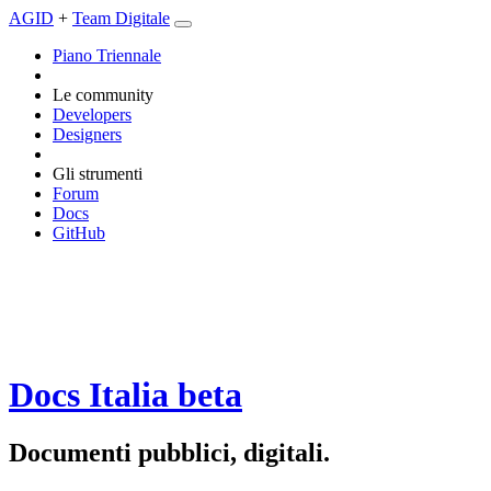
AGID
+
Team Digitale
Piano Triennale
Le community
Developers
Designers
Gli strumenti
Forum
Docs
GitHub
Docs Italia
beta
Documenti pubblici, digitali.