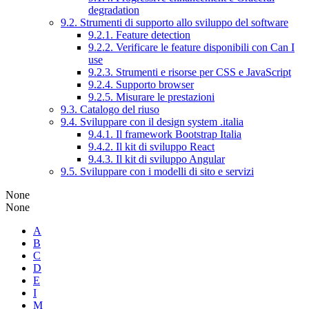
degradation
9.2. Strumenti di supporto allo sviluppo del software
9.2.1. Feature detection
9.2.2. Verificare le feature disponibili con Can I
use
9.2.3. Strumenti e risorse per CSS e JavaScript
9.2.4. Supporto browser
9.2.5. Misurare le prestazioni
9.3. Catalogo del riuso
9.4. Sviluppare con il design system .italia
9.4.1. Il framework Bootstrap Italia
9.4.2. Il kit di sviluppo React
9.4.3. Il kit di sviluppo Angular
9.5. Sviluppare con i modelli di sito e servizi
None
None
A
B
C
D
E
I
M