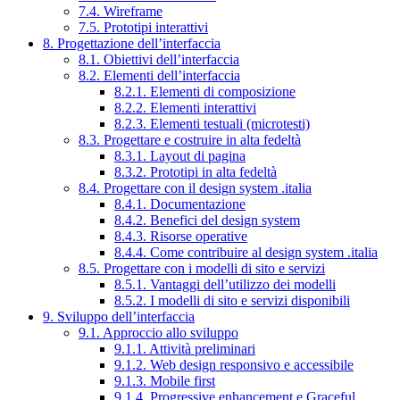
7.4. Wireframe
7.5. Prototipi interattivi
8. Progettazione dell’interfaccia
8.1. Obiettivi dell’interfaccia
8.2. Elementi dell’interfaccia
8.2.1. Elementi di composizione
8.2.2. Elementi interattivi
8.2.3. Elementi testuali (microtesti)
8.3. Progettare e costruire in alta fedeltà
8.3.1. Layout di pagina
8.3.2. Prototipi in alta fedeltà
8.4. Progettare con il design system .italia
8.4.1. Documentazione
8.4.2. Benefici del design system
8.4.3. Risorse operative
8.4.4. Come contribuire al design system .italia
8.5. Progettare con i modelli di sito e servizi
8.5.1. Vantaggi dell’utilizzo dei modelli
8.5.2. I modelli di sito e servizi disponibili
9. Sviluppo dell’interfaccia
9.1. Approccio allo sviluppo
9.1.1. Attività preliminari
9.1.2. Web design responsivo e accessibile
9.1.3. Mobile first
9.1.4. Progressive enhancement e Graceful