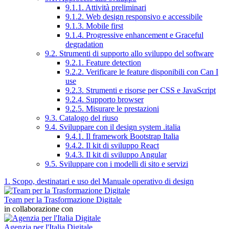
9.1.1. Attività preliminari
9.1.2. Web design responsivo e accessibile
9.1.3. Mobile first
9.1.4. Progressive enhancement e Graceful
degradation
9.2. Strumenti di supporto allo sviluppo del software
9.2.1. Feature detection
9.2.2. Verificare le feature disponibili con Can I
use
9.2.3. Strumenti e risorse per CSS e JavaScript
9.2.4. Supporto browser
9.2.5. Misurare le prestazioni
9.3. Catalogo del riuso
9.4. Sviluppare con il design system .italia
9.4.1. Il framework Bootstrap Italia
9.4.2. Il kit di sviluppo React
9.4.3. Il kit di sviluppo Angular
9.5. Sviluppare con i modelli di sito e servizi
1. Scopo, destinatari e uso del Manuale operativo di design
Team per la Trasformazione Digitale
in collaborazione con
Agenzia per l'Italia Digitale