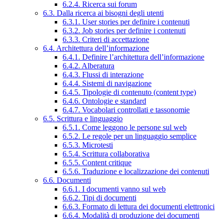
6.2.4. Ricerca sui forum
6.3. Dalla ricerca ai bisogni degli utenti
6.3.1. User stories per definire i contenuti
6.3.2. Job stories per definire i contenuti
6.3.3. Criteri di accettazione
6.4. Architettura dell’informazione
6.4.1. Definire l’architettura dell’informazione
6.4.2. Alberatura
6.4.3. Flussi di interazione
6.4.4. Sistemi di navigazione
6.4.5. Tipologie di contenuto (content type)
6.4.6. Ontologie e standard
6.4.7. Vocabolari controllati e tassonomie
6.5. Scrittura e linguaggio
6.5.1. Come leggono le persone sul web
6.5.2. Le regole per un linguaggio semplice
6.5.3. Microtesti
6.5.4. Scrittura collaborativa
6.5.5. Content critique
6.5.6. Traduzione e localizzazione dei contenuti
6.6. Documenti
6.6.1. I documenti vanno sul web
6.6.2. Tipi di documenti
6.6.3. Formato di lettura dei documenti elettronici
6.6.4. Modalità di produzione dei documenti