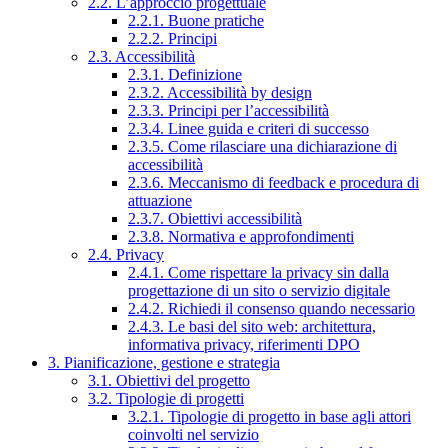
2.2. L’approccio progettuale
2.2.1. Buone pratiche
2.2.2. Principi
2.3. Accessibilità
2.3.1. Definizione
2.3.2. Accessibilità by design
2.3.3. Principi per l’accessibilità
2.3.4. Linee guida e criteri di successo
2.3.5. Come rilasciare una dichiarazione di
accessibilità
2.3.6. Meccanismo di feedback e procedura di
attuazione
2.3.7. Obiettivi accessibilità
2.3.8. Normativa e approfondimenti
2.4. Privacy
2.4.1. Come rispettare la privacy sin dalla
progettazione di un sito o servizio digitale
2.4.2. Richiedi il consenso quando necessario
2.4.3. Le basi del sito web: architettura,
informativa privacy, riferimenti DPO
3. Pianificazione, gestione e strategia
3.1. Obiettivi del progetto
3.2. Tipologie di progetti
3.2.1. Tipologie di progetto in base agli attori
coinvolti nel servizio