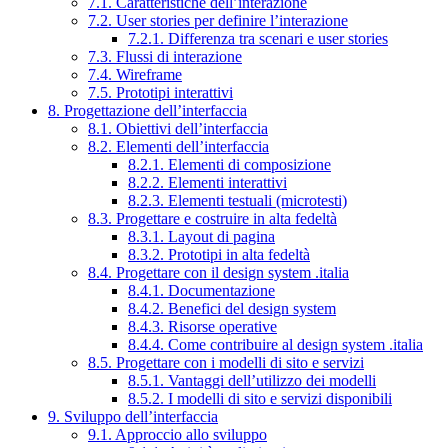
7.1. Caratteristiche dell’interazione
7.2. User stories per definire l’interazione
7.2.1. Differenza tra scenari e user stories
7.3. Flussi di interazione
7.4. Wireframe
7.5. Prototipi interattivi
8. Progettazione dell’interfaccia
8.1. Obiettivi dell’interfaccia
8.2. Elementi dell’interfaccia
8.2.1. Elementi di composizione
8.2.2. Elementi interattivi
8.2.3. Elementi testuali (microtesti)
8.3. Progettare e costruire in alta fedeltà
8.3.1. Layout di pagina
8.3.2. Prototipi in alta fedeltà
8.4. Progettare con il design system .italia
8.4.1. Documentazione
8.4.2. Benefici del design system
8.4.3. Risorse operative
8.4.4. Come contribuire al design system .italia
8.5. Progettare con i modelli di sito e servizi
8.5.1. Vantaggi dell’utilizzo dei modelli
8.5.2. I modelli di sito e servizi disponibili
9. Sviluppo dell’interfaccia
9.1. Approccio allo sviluppo