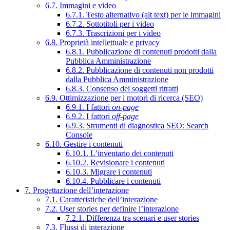
6.7. Immagini e video
6.7.1. Testo alternativo (alt text) per le immagini
6.7.2. Sottotitoli per i video
6.7.3. Trascrizioni per i video
6.8. Proprietà intellettuale e privacy
6.8.1. Pubblicazione di contenuti prodotti dalla
Pubblica Amministrazione
6.8.2. Pubblicazione di contenuti non prodotti
dalla Pubblica Amministrazione
6.8.3. Consenso dei soggetti ritratti
6.9. Ottimizzazione per i motori di ricerca (SEO)
6.9.1. I fattori
on-page
6.9.2. I fattori
off-page
6.9.3. Strumenti di diagnostica SEO: Search
Console
6.10. Gestire i contenuti
6.10.1. L’inventario dei contenuti
6.10.2. Revisionare i contenuti
6.10.3. Migrare i contenuti
6.10.4. Pubblicare i contenuti
7. Progettazione dell’interazione
7.1. Caratteristiche dell’interazione
7.2. User stories per definire l’interazione
7.2.1. Differenza tra scenari e user stories
7.3. Flussi di interazione