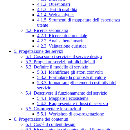
4.1.2. Questionari
4.1.3. Test di usabilità
4.1.4. Web analytics
4.1.5. Strumenti di mappatura dell’esperienza
utente
4.2. Ricerca secondaria
4.2.1. Ricerca documentale
4.2.2. Analisi benchmark
4.2.3. Valutazione euristica
5. Progettazione dei servizi
5.1. Cosa sono i servizi e il service design
5.2. Progettare servizi pubblici digitali
5.3. Definire il modello di servizio
5.3.1. Identificare gli attori coinvolti
5.3.2. Formulare la proposta di valore
5.3.3. Inquadrare gli elementi costitutivi del
servizio
5.4. Descrivere il funzionamento del servizio
5.4.1. Mappare l’ecosistema
5.4.2. Rappresentare i flussi di servizio
5.5. Co-progettare le soluzioni
5.5.1. Workshop di co-progettazione
6. Progettazione dei contenuti
6.1. Cos’è il content design
6.2. Ricerca utente sui contenuti e il linguaggio