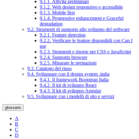
9.1.1. Attività preliminari
9.1.2. Web design responsivo e accessibile
9.1.3. Mobile first
9.1.4. Progressive enhancement e Graceful
degradation
9.2. Strumenti di supporto allo sviluppo del software
9.2.1. Feature detection
9.2.2. Verificare le feature disponibili con Can I
use
9.2.3. Strumenti e risorse per CSS e JavaScript
9.2.4. Supporto browser
9.2.5. Misurare le prestazioni
9.3. Catalogo del riuso
9.4. Sviluppare con il design system .italia
9.4.1. Il framework Bootstrap Italia
9.4.2. Il kit di sviluppo React
9.4.3. Il kit di sviluppo Angular
9.5. Sviluppare con i modelli di sito e servizi
glossario
A
B
C
D