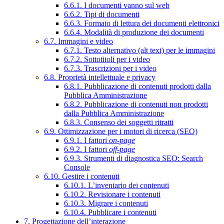
6.6.1. I documenti vanno sul web
6.6.2. Tipi di documenti
6.6.3. Formato di lettura dei documenti elettronici
6.6.4. Modalità di produzione dei documenti
6.7. Immagini e video
6.7.1. Testo alternativo (alt text) per le immagini
6.7.2. Sottotitoli per i video
6.7.3. Trascrizioni per i video
6.8. Proprietà intellettuale e privacy
6.8.1. Pubblicazione di contenuti prodotti dalla
Pubblica Amministrazione
6.8.2. Pubblicazione di contenuti non prodotti
dalla Pubblica Amministrazione
6.8.3. Consenso dei soggetti ritratti
6.9. Ottimizzazione per i motori di ricerca (SEO)
6.9.1. I fattori
on-page
6.9.2. I fattori
off-page
6.9.3. Strumenti di diagnostica SEO: Search
Console
6.10. Gestire i contenuti
6.10.1. L’inventario dei contenuti
6.10.2. Revisionare i contenuti
6.10.3. Migrare i contenuti
6.10.4. Pubblicare i contenuti
7. Progettazione dell’interazione