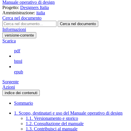
Manuale operativo di design
Progetto:
Designers Italia
Amministrazione:
italia
Cerca nel documento
Cerca nel documento
Informazioni
versione-corrente
Scarica
pdf
html
epub
Sorgente
Azioni
indice dei contenuti
Sommario
1. Scopo, destinatari e uso del Manuale operativo di design
1.1. Versionamento e storico
1.2. Consultazione del manuale
1.3. Contribuisci al manuale