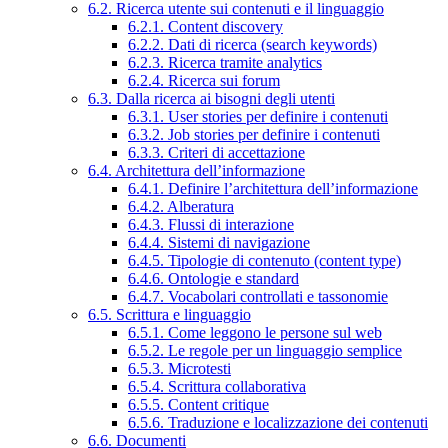
6.2. Ricerca utente sui contenuti e il linguaggio
6.2.1. Content discovery
6.2.2. Dati di ricerca (search keywords)
6.2.3. Ricerca tramite analytics
6.2.4. Ricerca sui forum
6.3. Dalla ricerca ai bisogni degli utenti
6.3.1. User stories per definire i contenuti
6.3.2. Job stories per definire i contenuti
6.3.3. Criteri di accettazione
6.4. Architettura dell’informazione
6.4.1. Definire l’architettura dell’informazione
6.4.2. Alberatura
6.4.3. Flussi di interazione
6.4.4. Sistemi di navigazione
6.4.5. Tipologie di contenuto (content type)
6.4.6. Ontologie e standard
6.4.7. Vocabolari controllati e tassonomie
6.5. Scrittura e linguaggio
6.5.1. Come leggono le persone sul web
6.5.2. Le regole per un linguaggio semplice
6.5.3. Microtesti
6.5.4. Scrittura collaborativa
6.5.5. Content critique
6.5.6. Traduzione e localizzazione dei contenuti
6.6. Documenti