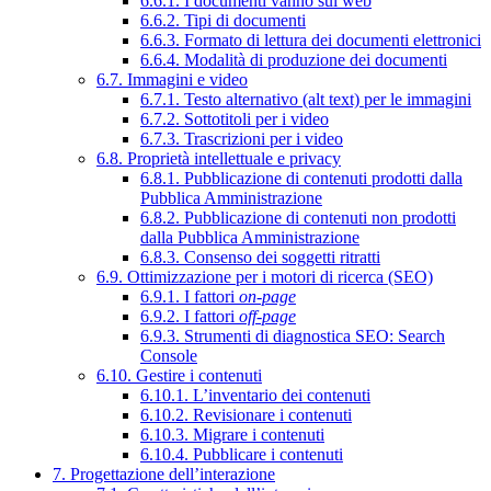
6.6.1. I documenti vanno sul web
6.6.2. Tipi di documenti
6.6.3. Formato di lettura dei documenti elettronici
6.6.4. Modalità di produzione dei documenti
6.7. Immagini e video
6.7.1. Testo alternativo (alt text) per le immagini
6.7.2. Sottotitoli per i video
6.7.3. Trascrizioni per i video
6.8. Proprietà intellettuale e privacy
6.8.1. Pubblicazione di contenuti prodotti dalla
Pubblica Amministrazione
6.8.2. Pubblicazione di contenuti non prodotti
dalla Pubblica Amministrazione
6.8.3. Consenso dei soggetti ritratti
6.9. Ottimizzazione per i motori di ricerca (SEO)
6.9.1. I fattori
on-page
6.9.2. I fattori
off-page
6.9.3. Strumenti di diagnostica SEO: Search
Console
6.10. Gestire i contenuti
6.10.1. L’inventario dei contenuti
6.10.2. Revisionare i contenuti
6.10.3. Migrare i contenuti
6.10.4. Pubblicare i contenuti
7. Progettazione dell’interazione