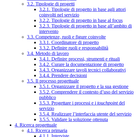
3.2. Tipologie di progetti
3.2.1. Tipologie di progetto in base agli attori
coinvolti nel servizio
3.2.2. Tipologie di progetto in base al focus
3.2.3. Tipologie di progetto in base all’ambito di
intervento
3.3. Competenze, ruoli e figure coinvolte
3.3.1. Coordinatore di progetto
3.3.2. Definire ruoli e responsabilità
3.4. Metodo di lavoro
3.4.1. Definire processi, strumenti e rituali
3.4.2. Curare la documentazione di progetto
3.4.3. Organizzare tavoli tecnici collaborativi
3.4.4. Prendere decisioni
3.5. Il processo progettuale
3.5.1. Organizzare il progetto e la sua gestione
3.5.2. Comprendere il contesto d’uso del servizio
pubblico
3.5.3. Progettare i processi e i
touchpoint
del
servizio
3.5.4. Realizzare l’interfaccia utente del servizio
3.5.5. Validare la soluzione ottenuta
4. Ricerca progettuale
4.1. Ricerca primaria
4.1.1. Interviste