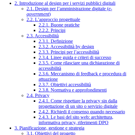
2. Introduzione al design per i servizi pubblici digitali
2.1. Design per l’amministrazione digitale (
e-
government
)
2.2. L’approccio progettuale
2.2.1. Buone pratiche
2.2.2. Principi
2.3. Accessibilità
2.3.1. Definizione
2.3.2. Accessibilità by design
2.3.3. Principi per l’accessibilità
2.3.4. Linee guida e criteri di successo
2.3.5. Come rilasciare una dichiarazione di
accessibilità
2.3.6. Meccanismo di feedback e procedura di
attuazione
2.3.7. Obiettivi accessibilità
2.3.8. Normativa e approfondimenti
2.4. Privacy
2.4.1. Come rispettare la privacy sin dalla
progettazione di un sito o servizio digitale
2.4.2. Richiedi il consenso quando necessario
2.4.3. Le basi del sito web: architettura,
informativa privacy, riferimenti DPO
3. Pianificazione, gestione e strategia
3.1. Obiettivi del progetto