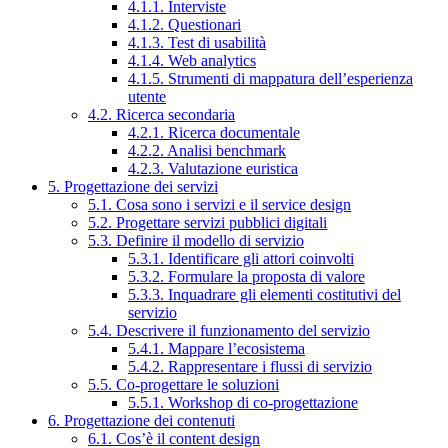
4.1.1. Interviste
4.1.2. Questionari
4.1.3. Test di usabilità
4.1.4. Web analytics
4.1.5. Strumenti di mappatura dell’esperienza
utente
4.2. Ricerca secondaria
4.2.1. Ricerca documentale
4.2.2. Analisi benchmark
4.2.3. Valutazione euristica
5. Progettazione dei servizi
5.1. Cosa sono i servizi e il service design
5.2. Progettare servizi pubblici digitali
5.3. Definire il modello di servizio
5.3.1. Identificare gli attori coinvolti
5.3.2. Formulare la proposta di valore
5.3.3. Inquadrare gli elementi costitutivi del
servizio
5.4. Descrivere il funzionamento del servizio
5.4.1. Mappare l’ecosistema
5.4.2. Rappresentare i flussi di servizio
5.5. Co-progettare le soluzioni
5.5.1. Workshop di co-progettazione
6. Progettazione dei contenuti
6.1. Cos’è il content design