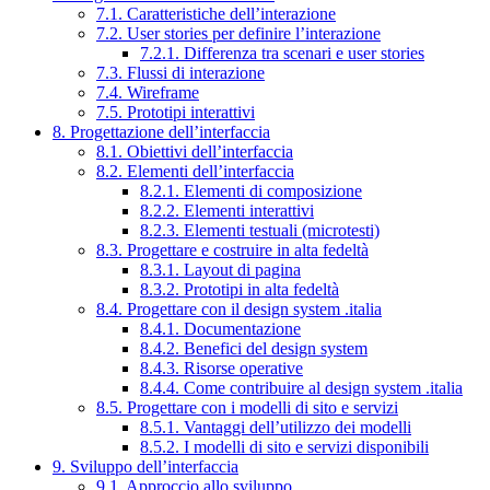
7.1. Caratteristiche dell’interazione
7.2. User stories per definire l’interazione
7.2.1. Differenza tra scenari e user stories
7.3. Flussi di interazione
7.4. Wireframe
7.5. Prototipi interattivi
8. Progettazione dell’interfaccia
8.1. Obiettivi dell’interfaccia
8.2. Elementi dell’interfaccia
8.2.1. Elementi di composizione
8.2.2. Elementi interattivi
8.2.3. Elementi testuali (microtesti)
8.3. Progettare e costruire in alta fedeltà
8.3.1. Layout di pagina
8.3.2. Prototipi in alta fedeltà
8.4. Progettare con il design system .italia
8.4.1. Documentazione
8.4.2. Benefici del design system
8.4.3. Risorse operative
8.4.4. Come contribuire al design system .italia
8.5. Progettare con i modelli di sito e servizi
8.5.1. Vantaggi dell’utilizzo dei modelli
8.5.2. I modelli di sito e servizi disponibili
9. Sviluppo dell’interfaccia
9.1. Approccio allo sviluppo