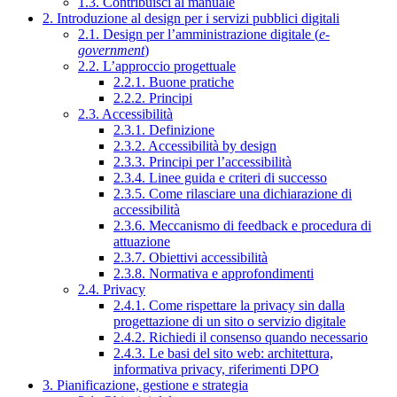
1.3. Contribuisci al manuale
2. Introduzione al design per i servizi pubblici digitali
2.1. Design per l’amministrazione digitale (
e-
government
)
2.2. L’approccio progettuale
2.2.1. Buone pratiche
2.2.2. Principi
2.3. Accessibilità
2.3.1. Definizione
2.3.2. Accessibilità by design
2.3.3. Principi per l’accessibilità
2.3.4. Linee guida e criteri di successo
2.3.5. Come rilasciare una dichiarazione di
accessibilità
2.3.6. Meccanismo di feedback e procedura di
attuazione
2.3.7. Obiettivi accessibilità
2.3.8. Normativa e approfondimenti
2.4. Privacy
2.4.1. Come rispettare la privacy sin dalla
progettazione di un sito o servizio digitale
2.4.2. Richiedi il consenso quando necessario
2.4.3. Le basi del sito web: architettura,
informativa privacy, riferimenti DPO
3. Pianificazione, gestione e strategia