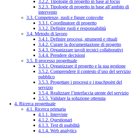
3.2.2. Tipologie di progetto in base al focus
3.2.3. Tipologie di progetto in base all’ambito di
intervento
3.3. Competenze, ruoli e figure coinvolte
3.3.1. Coordinatore di progetto
3.3.2. Definire ruoli e responsabilità
3.4. Metodo di lavoro
3.4.1. Definire processi, strumenti e rituali
3.4.2. Curare la documentazione di progetto
3.4.3. Organizzare tavoli tecnici collaborativi
3.4.4. Prendere decisioni
3.5. Il processo progettuale
3.5.1. Organizzare il progetto e la sua gestione
3.5.2. Comprendere il contesto d’uso del servizio
pubblico
3.5.3. Progettare i processi e i
touchpoint
del
servizio
3.5.4. Realizzare l’interfaccia utente del servizio
3.5.5. Validare la soluzione ottenuta
4. Ricerca progettuale
4.1. Ricerca primaria
4.1.1. Interviste
4.1.2. Questionari
4.1.3. Test di usabilità
4.1.4. Web analytics