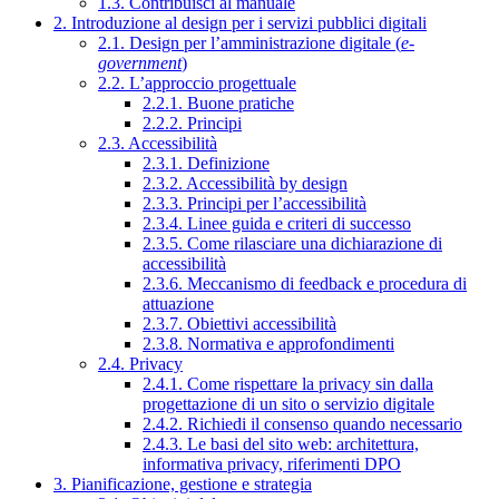
1.3. Contribuisci al manuale
2. Introduzione al design per i servizi pubblici digitali
2.1. Design per l’amministrazione digitale (
e-
government
)
2.2. L’approccio progettuale
2.2.1. Buone pratiche
2.2.2. Principi
2.3. Accessibilità
2.3.1. Definizione
2.3.2. Accessibilità by design
2.3.3. Principi per l’accessibilità
2.3.4. Linee guida e criteri di successo
2.3.5. Come rilasciare una dichiarazione di
accessibilità
2.3.6. Meccanismo di feedback e procedura di
attuazione
2.3.7. Obiettivi accessibilità
2.3.8. Normativa e approfondimenti
2.4. Privacy
2.4.1. Come rispettare la privacy sin dalla
progettazione di un sito o servizio digitale
2.4.2. Richiedi il consenso quando necessario
2.4.3. Le basi del sito web: architettura,
informativa privacy, riferimenti DPO
3. Pianificazione, gestione e strategia