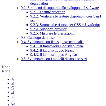
degradation
9.2. Strumenti di supporto allo sviluppo del software
9.2.1. Feature detection
9.2.2. Verificare le feature disponibili con Can I
use
9.2.3. Strumenti e risorse per CSS e JavaScript
9.2.4. Supporto browser
9.2.5. Misurare le prestazioni
9.3. Catalogo del riuso
9.4. Sviluppare con il design system .italia
9.4.1. Il framework Bootstrap Italia
9.4.2. Il kit di sviluppo React
9.4.3. Il kit di sviluppo Angular
9.5. Sviluppare con i modelli di sito e servizi
None
None
A
B
C
D
E
I
M