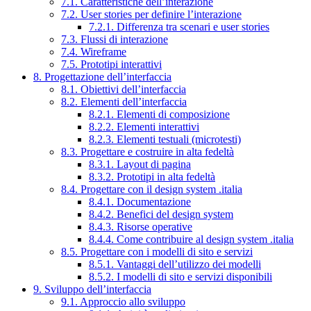
7.1. Caratteristiche dell’interazione
7.2. User stories per definire l’interazione
7.2.1. Differenza tra scenari e user stories
7.3. Flussi di interazione
7.4. Wireframe
7.5. Prototipi interattivi
8. Progettazione dell’interfaccia
8.1. Obiettivi dell’interfaccia
8.2. Elementi dell’interfaccia
8.2.1. Elementi di composizione
8.2.2. Elementi interattivi
8.2.3. Elementi testuali (microtesti)
8.3. Progettare e costruire in alta fedeltà
8.3.1. Layout di pagina
8.3.2. Prototipi in alta fedeltà
8.4. Progettare con il design system .italia
8.4.1. Documentazione
8.4.2. Benefici del design system
8.4.3. Risorse operative
8.4.4. Come contribuire al design system .italia
8.5. Progettare con i modelli di sito e servizi
8.5.1. Vantaggi dell’utilizzo dei modelli
8.5.2. I modelli di sito e servizi disponibili
9. Sviluppo dell’interfaccia
9.1. Approccio allo sviluppo