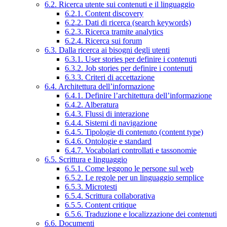
6.2. Ricerca utente sui contenuti e il linguaggio
6.2.1. Content discovery
6.2.2. Dati di ricerca (search keywords)
6.2.3. Ricerca tramite analytics
6.2.4. Ricerca sui forum
6.3. Dalla ricerca ai bisogni degli utenti
6.3.1. User stories per definire i contenuti
6.3.2. Job stories per definire i contenuti
6.3.3. Criteri di accettazione
6.4. Architettura dell’informazione
6.4.1. Definire l’architettura dell’informazione
6.4.2. Alberatura
6.4.3. Flussi di interazione
6.4.4. Sistemi di navigazione
6.4.5. Tipologie di contenuto (content type)
6.4.6. Ontologie e standard
6.4.7. Vocabolari controllati e tassonomie
6.5. Scrittura e linguaggio
6.5.1. Come leggono le persone sul web
6.5.2. Le regole per un linguaggio semplice
6.5.3. Microtesti
6.5.4. Scrittura collaborativa
6.5.5. Content critique
6.5.6. Traduzione e localizzazione dei contenuti
6.6. Documenti