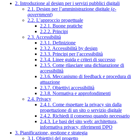
2. Introduzione al design per i servizi pubblici digitali
2.1. Design per l’amministrazione digitale (
e-
government
)
2.2. L’approccio progettuale
2.2.1. Buone pratiche
2.2.2. Principi
2.3. Accessibilità
2.3.1. Definizione
2.3.2. Accessibilità by design
2.3.3. Principi per l’accessibilità
2.3.4. Linee guida e criteri di successo
2.3.5. Come rilasciare una dichiarazione di
accessibilità
2.3.6. Meccanismo di feedback e procedura di
attuazione
2.3.7. Obiettivi accessibilità
2.3.8. Normativa e approfondimenti
2.4. Privacy
2.4.1. Come rispettare la privacy sin dalla
progettazione di un sito o servizio digitale
2.4.2. Richiedi il consenso quando necessario
2.4.3. Le basi del sito web: architettura,
informativa privacy, riferimenti DPO
3. Pianificazione, gestione e strategia
3.1. Obiettivi del progetto