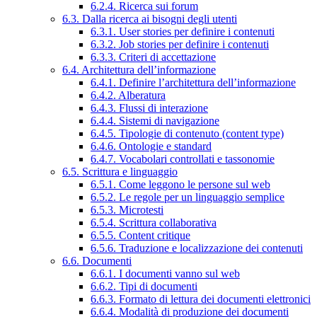
6.2.4. Ricerca sui forum
6.3. Dalla ricerca ai bisogni degli utenti
6.3.1. User stories per definire i contenuti
6.3.2. Job stories per definire i contenuti
6.3.3. Criteri di accettazione
6.4. Architettura dell’informazione
6.4.1. Definire l’architettura dell’informazione
6.4.2. Alberatura
6.4.3. Flussi di interazione
6.4.4. Sistemi di navigazione
6.4.5. Tipologie di contenuto (content type)
6.4.6. Ontologie e standard
6.4.7. Vocabolari controllati e tassonomie
6.5. Scrittura e linguaggio
6.5.1. Come leggono le persone sul web
6.5.2. Le regole per un linguaggio semplice
6.5.3. Microtesti
6.5.4. Scrittura collaborativa
6.5.5. Content critique
6.5.6. Traduzione e localizzazione dei contenuti
6.6. Documenti
6.6.1. I documenti vanno sul web
6.6.2. Tipi di documenti
6.6.3. Formato di lettura dei documenti elettronici
6.6.4. Modalità di produzione dei documenti