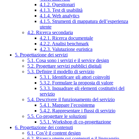
4.1.2. Questionari
4.1.3. Test di usabilità
4.1.4. Web analytics
4.1.5. Strumenti di mappatura dell’esperienza
utente
4.2. Ricerca secondaria
4.2.1. Ricerca documentale
4.2.2. Analisi benchmark
4.2.3. Valutazione euristica
5. Progettazione dei servizi
5.1. Cosa sono i servizi e il service design
5.2. Progettare servizi pubblici digitali
5.3. Definire il modello di servizio
5.3.1. Identificare gli attori coinvolti
5.3.2. Formulare la proposta di valore
5.3.3. Inquadrare gli elementi costitutivi del
servizio
5.4. Descrivere il funzionamento del servizio
5.4.1. Mappare l’ecosistema
5.4.2. Rappresentare i flussi di servizio
5.5. Co-progettare le soluzioni
5.5.1. Workshop di co-progettazione
6. Progettazione dei contenuti
6.1. Cos’è il content design
6.2. Ricerca utente sui contenuti e il linguaggio