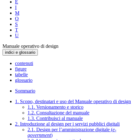
E
I
M
O
S
T
U
Manuale operativo di design
indici e glossario
contenuti
figure
tabelle
glossario
Sommario
1. Scopo, destinatari e uso del Manuale operativo di design
1.1. Versionamento e storico
1.2. Consultazione del manuale
1.3. Contribuisci al manuale
2. Introduzione al design per i servizi pubblici digitali
2.1. Design per l’amministrazione digitale (
e-
government
)