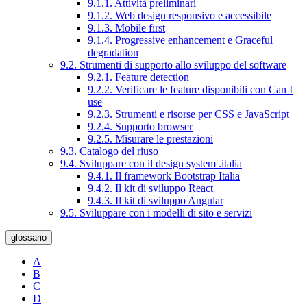
9.1.1. Attività preliminari
9.1.2. Web design responsivo e accessibile
9.1.3. Mobile first
9.1.4. Progressive enhancement e Graceful
degradation
9.2. Strumenti di supporto allo sviluppo del software
9.2.1. Feature detection
9.2.2. Verificare le feature disponibili con Can I
use
9.2.3. Strumenti e risorse per CSS e JavaScript
9.2.4. Supporto browser
9.2.5. Misurare le prestazioni
9.3. Catalogo del riuso
9.4. Sviluppare con il design system .italia
9.4.1. Il framework Bootstrap Italia
9.4.2. Il kit di sviluppo React
9.4.3. Il kit di sviluppo Angular
9.5. Sviluppare con i modelli di sito e servizi
glossario
A
B
C
D