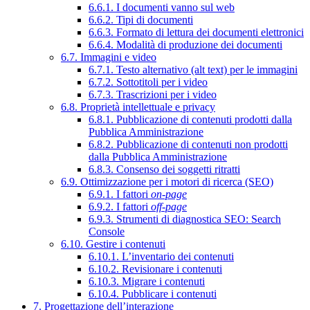
6.6.1. I documenti vanno sul web
6.6.2. Tipi di documenti
6.6.3. Formato di lettura dei documenti elettronici
6.6.4. Modalità di produzione dei documenti
6.7. Immagini e video
6.7.1. Testo alternativo (alt text) per le immagini
6.7.2. Sottotitoli per i video
6.7.3. Trascrizioni per i video
6.8. Proprietà intellettuale e privacy
6.8.1. Pubblicazione di contenuti prodotti dalla
Pubblica Amministrazione
6.8.2. Pubblicazione di contenuti non prodotti
dalla Pubblica Amministrazione
6.8.3. Consenso dei soggetti ritratti
6.9. Ottimizzazione per i motori di ricerca (SEO)
6.9.1. I fattori
on-page
6.9.2. I fattori
off-page
6.9.3. Strumenti di diagnostica SEO: Search
Console
6.10. Gestire i contenuti
6.10.1. L’inventario dei contenuti
6.10.2. Revisionare i contenuti
6.10.3. Migrare i contenuti
6.10.4. Pubblicare i contenuti
7. Progettazione dell’interazione