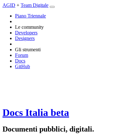
AGID
+
Team Digitale
Piano Triennale
Le community
Developers
Designers
Gli strumenti
Forum
Docs
GitHub
Docs Italia
beta
Documenti pubblici, digitali.