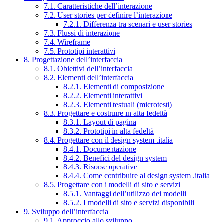
7.1. Caratteristiche dell’interazione
7.2. User stories per definire l’interazione
7.2.1. Differenza tra scenari e user stories
7.3. Flussi di interazione
7.4. Wireframe
7.5. Prototipi interattivi
8. Progettazione dell’interfaccia
8.1. Obiettivi dell’interfaccia
8.2. Elementi dell’interfaccia
8.2.1. Elementi di composizione
8.2.2. Elementi interattivi
8.2.3. Elementi testuali (microtesti)
8.3. Progettare e costruire in alta fedeltà
8.3.1. Layout di pagina
8.3.2. Prototipi in alta fedeltà
8.4. Progettare con il design system .italia
8.4.1. Documentazione
8.4.2. Benefici del design system
8.4.3. Risorse operative
8.4.4. Come contribuire al design system .italia
8.5. Progettare con i modelli di sito e servizi
8.5.1. Vantaggi dell’utilizzo dei modelli
8.5.2. I modelli di sito e servizi disponibili
9. Sviluppo dell’interfaccia
9.1. Approccio allo sviluppo