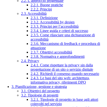
2.2. L’approccio progettuale
2.2.1. Buone pratiche
2.2.2. Principi
2.3. Accessibilità
2.3.1. Definizione
2.3.2. Accessibilità by design
2.3.3. Principi per l’accessibilità
2.3.4. Linee guida e criteri di successo
2.3.5. Come rilasciare una dichiarazione di
accessibilità
2.3.6. Meccanismo di feedback e procedura di
attuazione
2.3.7. Obiettivi accessibilità
2.3.8. Normativa e approfondimenti
2.4. Privacy
2.4.1. Come rispettare la privacy sin dalla
progettazione di un sito o servizio digitale
2.4.2. Richiedi il consenso quando necessario
2.4.3. Le basi del sito web: architettura,
informativa privacy, riferimenti DPO
3. Pianificazione, gestione e strategia
3.1. Obiettivi del progetto
3.2. Tipologie di progetti
3.2.1. Tipologie di progetto in base agli attori
coinvolti nel servizio