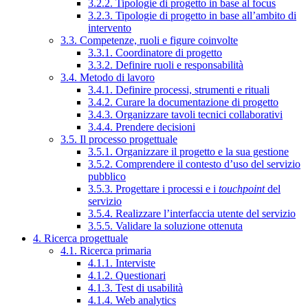
3.2.2. Tipologie di progetto in base al focus
3.2.3. Tipologie di progetto in base all’ambito di
intervento
3.3. Competenze, ruoli e figure coinvolte
3.3.1. Coordinatore di progetto
3.3.2. Definire ruoli e responsabilità
3.4. Metodo di lavoro
3.4.1. Definire processi, strumenti e rituali
3.4.2. Curare la documentazione di progetto
3.4.3. Organizzare tavoli tecnici collaborativi
3.4.4. Prendere decisioni
3.5. Il processo progettuale
3.5.1. Organizzare il progetto e la sua gestione
3.5.2. Comprendere il contesto d’uso del servizio
pubblico
3.5.3. Progettare i processi e i
touchpoint
del
servizio
3.5.4. Realizzare l’interfaccia utente del servizio
3.5.5. Validare la soluzione ottenuta
4. Ricerca progettuale
4.1. Ricerca primaria
4.1.1. Interviste
4.1.2. Questionari
4.1.3. Test di usabilità
4.1.4. Web analytics