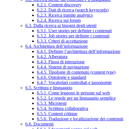
6.2.1. Content discovery
6.2.2. Dati di ricerca (search keywords)
6.2.3. Ricerca tramite analytics
6.2.4. Ricerca sui forum
6.3. Dalla ricerca ai bisogni degli utenti
6.3.1. User stories per definire i contenuti
6.3.2. Job stories per definire i contenuti
6.3.3. Criteri di accettazione
6.4. Architettura dell’informazione
6.4.1. Definire l’architettura dell’informazione
6.4.2. Alberatura
6.4.3. Flussi di interazione
6.4.4. Sistemi di navigazione
6.4.5. Tipologie di contenuto (content type)
6.4.6. Ontologie e standard
6.4.7. Vocabolari controllati e tassonomie
6.5. Scrittura e linguaggio
6.5.1. Come leggono le persone sul web
6.5.2. Le regole per un linguaggio semplice
6.5.3. Microtesti
6.5.4. Scrittura collaborativa
6.5.5. Content critique
6.5.6. Traduzione e localizzazione dei contenuti
6.6. Documenti