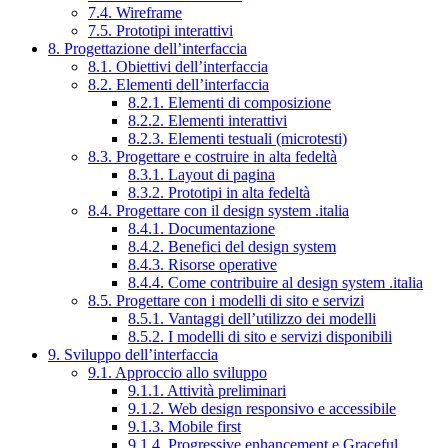
7.4. Wireframe
7.5. Prototipi interattivi
8. Progettazione dell’interfaccia
8.1. Obiettivi dell’interfaccia
8.2. Elementi dell’interfaccia
8.2.1. Elementi di composizione
8.2.2. Elementi interattivi
8.2.3. Elementi testuali (microtesti)
8.3. Progettare e costruire in alta fedeltà
8.3.1. Layout di pagina
8.3.2. Prototipi in alta fedeltà
8.4. Progettare con il design system .italia
8.4.1. Documentazione
8.4.2. Benefici del design system
8.4.3. Risorse operative
8.4.4. Come contribuire al design system .italia
8.5. Progettare con i modelli di sito e servizi
8.5.1. Vantaggi dell’utilizzo dei modelli
8.5.2. I modelli di sito e servizi disponibili
9. Sviluppo dell’interfaccia
9.1. Approccio allo sviluppo
9.1.1. Attività preliminari
9.1.2. Web design responsivo e accessibile
9.1.3. Mobile first
9.1.4. Progressive enhancement e Graceful