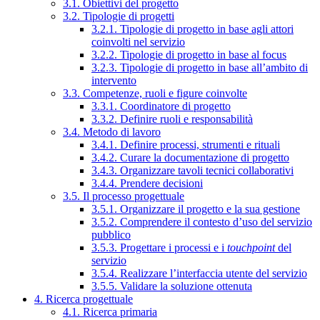
3.1. Obiettivi del progetto
3.2. Tipologie di progetti
3.2.1. Tipologie di progetto in base agli attori
coinvolti nel servizio
3.2.2. Tipologie di progetto in base al focus
3.2.3. Tipologie di progetto in base all’ambito di
intervento
3.3. Competenze, ruoli e figure coinvolte
3.3.1. Coordinatore di progetto
3.3.2. Definire ruoli e responsabilità
3.4. Metodo di lavoro
3.4.1. Definire processi, strumenti e rituali
3.4.2. Curare la documentazione di progetto
3.4.3. Organizzare tavoli tecnici collaborativi
3.4.4. Prendere decisioni
3.5. Il processo progettuale
3.5.1. Organizzare il progetto e la sua gestione
3.5.2. Comprendere il contesto d’uso del servizio
pubblico
3.5.3. Progettare i processi e i
touchpoint
del
servizio
3.5.4. Realizzare l’interfaccia utente del servizio
3.5.5. Validare la soluzione ottenuta
4. Ricerca progettuale
4.1. Ricerca primaria