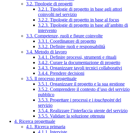
3.2. Tipologie di progetti
3.2.1. Tipologie di progetto in base agli attori
coinvolti nel servizio
3.2.2. Tipologie di progetto in base al focus
3.2.3. Tipologie di progetto in base all’ambito di
intervento
3.3. Competenze, ruoli e figure coinvolte
3.3.1. Coordinatore di progetto
3.3.2. Definire ruoli e responsabilità
3.4. Metodo di lavoro
3.4.1. Definire processi, strumenti e rituali
3.4.2. Curare la documentazione di progetto
3.4.3. Organizzare tavoli tecnici collaborativi
3.4.4. Prendere decisioni
3.5. Il processo progettuale
3.5.1. Organizzare il progetto e la sua gestione
3.5.2. Comprendere il contesto d’uso del servizio
pubblico
3.5.3. Progettare i processi e i
touchpoint
del
servizio
3.5.4. Realizzare l’interfaccia utente del servizio
3.5.5. Validare la soluzione ottenuta
4. Ricerca progettuale
4.1. Ricerca primaria
4.1.1. Interviste