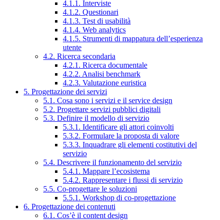
4.1.1. Interviste
4.1.2. Questionari
4.1.3. Test di usabilità
4.1.4. Web analytics
4.1.5. Strumenti di mappatura dell’esperienza
utente
4.2. Ricerca secondaria
4.2.1. Ricerca documentale
4.2.2. Analisi benchmark
4.2.3. Valutazione euristica
5. Progettazione dei servizi
5.1. Cosa sono i servizi e il service design
5.2. Progettare servizi pubblici digitali
5.3. Definire il modello di servizio
5.3.1. Identificare gli attori coinvolti
5.3.2. Formulare la proposta di valore
5.3.3. Inquadrare gli elementi costitutivi del
servizio
5.4. Descrivere il funzionamento del servizio
5.4.1. Mappare l’ecosistema
5.4.2. Rappresentare i flussi di servizio
5.5. Co-progettare le soluzioni
5.5.1. Workshop di co-progettazione
6. Progettazione dei contenuti
6.1. Cos’è il content design