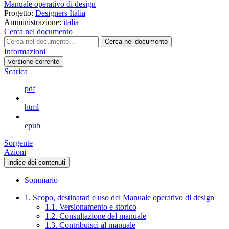
Manuale operativo di design
Progetto:
Designers Italia
Amministrazione:
italia
Cerca nel documento
Cerca nel documento
Informazioni
versione-corrente
Scarica
pdf
html
epub
Sorgente
Azioni
indice dei contenuti
Sommario
1. Scopo, destinatari e uso del Manuale operativo di design
1.1. Versionamento e storico
1.2. Consultazione del manuale
1.3. Contribuisci al manuale