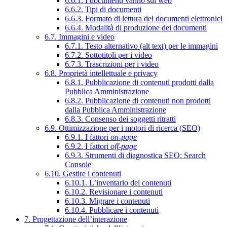
6.6.1. I documenti vanno sul web
6.6.2. Tipi di documenti
6.6.3. Formato di lettura dei documenti elettronici
6.6.4. Modalità di produzione dei documenti
6.7. Immagini e video
6.7.1. Testo alternativo (alt text) per le immagini
6.7.2. Sottotitoli per i video
6.7.3. Trascrizioni per i video
6.8. Proprietà intellettuale e privacy
6.8.1. Pubblicazione di contenuti prodotti dalla
Pubblica Amministrazione
6.8.2. Pubblicazione di contenuti non prodotti
dalla Pubblica Amministrazione
6.8.3. Consenso dei soggetti ritratti
6.9. Ottimizzazione per i motori di ricerca (SEO)
6.9.1. I fattori
on-page
6.9.2. I fattori
off-page
6.9.3. Strumenti di diagnostica SEO: Search
Console
6.10. Gestire i contenuti
6.10.1. L’inventario dei contenuti
6.10.2. Revisionare i contenuti
6.10.3. Migrare i contenuti
6.10.4. Pubblicare i contenuti
7. Progettazione dell’interazione