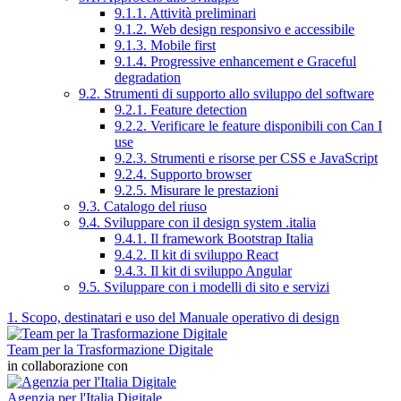
9.1.1. Attività preliminari
9.1.2. Web design responsivo e accessibile
9.1.3. Mobile first
9.1.4. Progressive enhancement e Graceful
degradation
9.2. Strumenti di supporto allo sviluppo del software
9.2.1. Feature detection
9.2.2. Verificare le feature disponibili con Can I
use
9.2.3. Strumenti e risorse per CSS e JavaScript
9.2.4. Supporto browser
9.2.5. Misurare le prestazioni
9.3. Catalogo del riuso
9.4. Sviluppare con il design system .italia
9.4.1. Il framework Bootstrap Italia
9.4.2. Il kit di sviluppo React
9.4.3. Il kit di sviluppo Angular
9.5. Sviluppare con i modelli di sito e servizi
1. Scopo, destinatari e uso del Manuale operativo di design
Team per la Trasformazione Digitale
in collaborazione con
Agenzia per l'Italia Digitale