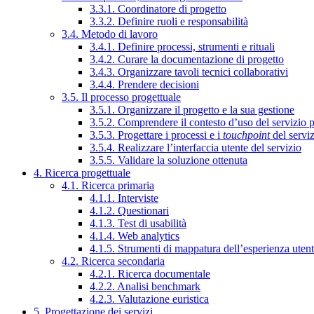
3.3.1. Coordinatore di progetto
3.3.2. Definire ruoli e responsabilità
3.4. Metodo di lavoro
3.4.1. Definire processi, strumenti e rituali
3.4.2. Curare la documentazione di progetto
3.4.3. Organizzare tavoli tecnici collaborativi
3.4.4. Prendere decisioni
3.5. Il processo progettuale
3.5.1. Organizzare il progetto e la sua gestione
3.5.2. Comprendere il contesto d’uso del servizio 
3.5.3. Progettare i processi e i
touchpoint
del servi
3.5.4. Realizzare l’interfaccia utente del servizio
3.5.5. Validare la soluzione ottenuta
4. Ricerca progettuale
4.1. Ricerca primaria
4.1.1. Interviste
4.1.2. Questionari
4.1.3. Test di usabilità
4.1.4. Web analytics
4.1.5. Strumenti di mappatura dell’esperienza uten
4.2. Ricerca secondaria
4.2.1. Ricerca documentale
4.2.2. Analisi benchmark
4.2.3. Valutazione euristica
5. Progettazione dei servizi