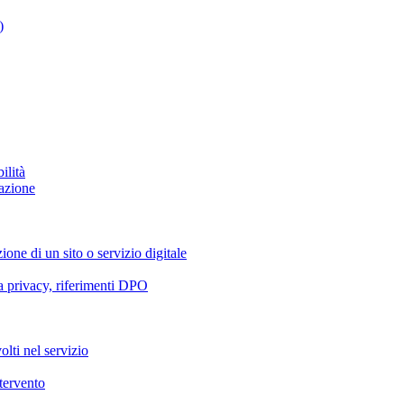
)
ilità
azione
ione di un sito o servizio digitale
va privacy, riferimenti DPO
olti nel servizio
ntervento