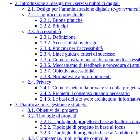
2. Introduzione al design per i servizi pubblici digitali
2.1. Design per l’amministrazione digitale (
e-government
2.2. L’approccio progettuale
2.2.1. Buone pratiche
2.2.2. Principi
2.3. Accessibilità
2.3.1. Definizione
2.3.2. Accessibilità by design
2.3.3. Principi per l’accessibilità
2.3.4. Linee guida e criteri di successo
2.3.5. Come rilasciare una dichiarazione di accessib
2.3.6. Meccanismo di feedback e procedura di attu
2.3.7. Obiettivi accessibilità
2.3.8. Normativa e approfondimenti
2.4. Privacy
2.4.1. Come rispettare la privacy sin dalla progettaz
2.4.2. Richiedi il consenso quando necessario
2.4.3. Le basi del sito web: architettura, informati
3. Pianificazione, gestione e strategia
3.1. Obiettivi del progetto
3.2. Tipologie di progetti
3.2.1. Tipologie di progetto in base agli attori coinv
3.2.2. Tipologie di progetto in base al focus
3.2.3. Tipologie di progetto in base all’ambito di i
3.3. Competenze, ruoli e figure coinvolte