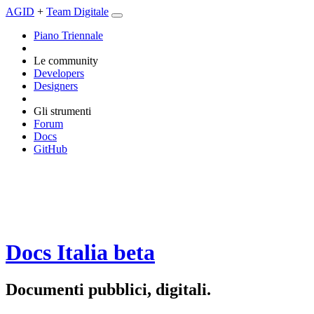
AGID
+
Team Digitale
Piano Triennale
Le community
Developers
Designers
Gli strumenti
Forum
Docs
GitHub
Docs Italia
beta
Documenti pubblici, digitali.