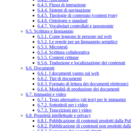
6.4.3. Flussi di interazione
6.4.4. Sistemi di navigazione
6.4.5. Tipologie di contenuto (content type)
6.4.6. Ontologie e standard
6.4.7. Vocabolari controllati e tassonomie
6.5. Scrittura e linguaggio
6.5.1. Come leggono le persone sul web
6.5.2. Le regole per un linguaggio semplice
6.5.3. Microtesti
6.5.4. Scrittura collaborativa
6.5.5. Content critique
6.5.6. Traduzione e localizzazione dei contenuti
6.6. Documenti
6.6.1. I documenti vanno sul web
6.6.2. Tipi di documenti
6.6.3. Formato di lettura dei documenti elettronici
6.6.4. Modalità di produzione dei documenti
6.7. Immagini e video
6.7.1. Testo alternativo (alt text) per le immagini
6.7.2. Sottotitoli per i video
6.7.3. Trascrizioni per i video
6.8. Proprietà intellettuale e privacy
6.8.1. Pubblicazione di contenuti prodotti dalla P
6.8.2. Pubblicazione di contenuti non prodotti dal