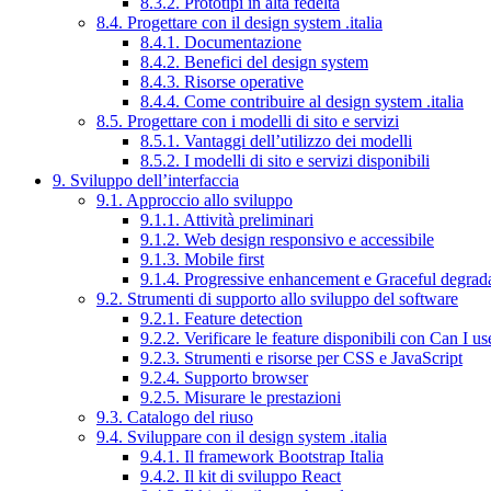
8.3.2. Prototipi in alta fedeltà
8.4. Progettare con il design system .italia
8.4.1. Documentazione
8.4.2. Benefici del design system
8.4.3. Risorse operative
8.4.4. Come contribuire al design system .italia
8.5. Progettare con i modelli di sito e servizi
8.5.1. Vantaggi dell’utilizzo dei modelli
8.5.2. I modelli di sito e servizi disponibili
9. Sviluppo dell’interfaccia
9.1. Approccio allo sviluppo
9.1.1. Attività preliminari
9.1.2. Web design responsivo e accessibile
9.1.3. Mobile first
9.1.4. Progressive enhancement e Graceful degrad
9.2. Strumenti di supporto allo sviluppo del software
9.2.1. Feature detection
9.2.2. Verificare le feature disponibili con Can I us
9.2.3. Strumenti e risorse per CSS e JavaScript
9.2.4. Supporto browser
9.2.5. Misurare le prestazioni
9.3. Catalogo del riuso
9.4. Sviluppare con il design system .italia
9.4.1. Il framework Bootstrap Italia
9.4.2. Il kit di sviluppo React