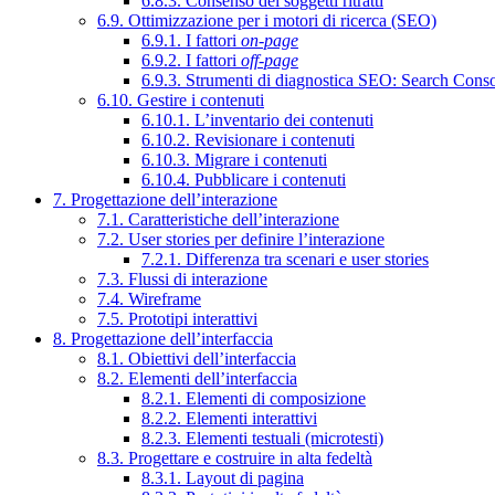
6.8.3. Consenso dei soggetti ritratti
6.9. Ottimizzazione per i motori di ricerca (SEO)
6.9.1. I fattori
on-page
6.9.2. I fattori
off-page
6.9.3. Strumenti di diagnostica SEO: Search Cons
6.10. Gestire i contenuti
6.10.1. L’inventario dei contenuti
6.10.2. Revisionare i contenuti
6.10.3. Migrare i contenuti
6.10.4. Pubblicare i contenuti
7. Progettazione dell’interazione
7.1. Caratteristiche dell’interazione
7.2. User stories per definire l’interazione
7.2.1. Differenza tra scenari e user stories
7.3. Flussi di interazione
7.4. Wireframe
7.5. Prototipi interattivi
8. Progettazione dell’interfaccia
8.1. Obiettivi dell’interfaccia
8.2. Elementi dell’interfaccia
8.2.1. Elementi di composizione
8.2.2. Elementi interattivi
8.2.3. Elementi testuali (microtesti)
8.3. Progettare e costruire in alta fedeltà
8.3.1. Layout di pagina