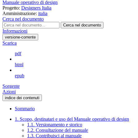
Manuale operativo di design
Progetto:
Designers Italia
Amministrazione:
italia
Cerca nel documento
Cerca nel documento
Informazioni
versione-corrente
Scarica
pdf
html
epub
Sorgente
Azioni
indice dei contenuti
Sommario
1. Scopo, destinatari e uso del Manuale operativo di design
1.1. Versionamento e storico
1.2. Consultazione del manuale
1.3. Contribuisci al manuale