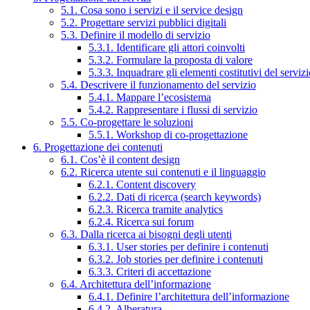
5.1. Cosa sono i servizi e il service design
5.2. Progettare servizi pubblici digitali
5.3. Definire il modello di servizio
5.3.1. Identificare gli attori coinvolti
5.3.2. Formulare la proposta di valore
5.3.3. Inquadrare gli elementi costitutivi del serviz
5.4. Descrivere il funzionamento del servizio
5.4.1. Mappare l’ecosistema
5.4.2. Rappresentare i flussi di servizio
5.5. Co-progettare le soluzioni
5.5.1. Workshop di co-progettazione
6. Progettazione dei contenuti
6.1. Cos’è il content design
6.2. Ricerca utente sui contenuti e il linguaggio
6.2.1. Content discovery
6.2.2. Dati di ricerca (search keywords)
6.2.3. Ricerca tramite analytics
6.2.4. Ricerca sui forum
6.3. Dalla ricerca ai bisogni degli utenti
6.3.1. User stories per definire i contenuti
6.3.2. Job stories per definire i contenuti
6.3.3. Criteri di accettazione
6.4. Architettura dell’informazione
6.4.1. Definire l’architettura dell’informazione
6.4.2. Alberatura