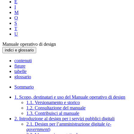
E
I
M
O
S
T
U
Manuale operativo di design
indici e glossario
contenuti
figure
tabelle
glossario
Sommario
1. Scopo, destinatari e uso del Manuale operativo di design
1.1. Versionamento e storico
1.2. Consultazione del manuale
1.3. Contribuisci al manuale
2. Introduzione al design per i servizi pubblici digitali
2.1. Design per l’amministrazione digitale (
e-
government
)