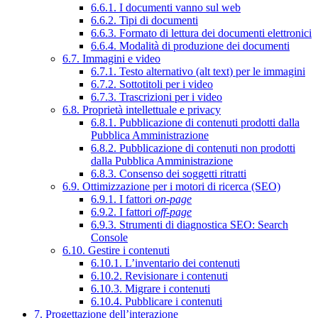
6.6.1. I documenti vanno sul web
6.6.2. Tipi di documenti
6.6.3. Formato di lettura dei documenti elettronici
6.6.4. Modalità di produzione dei documenti
6.7. Immagini e video
6.7.1. Testo alternativo (alt text) per le immagini
6.7.2. Sottotitoli per i video
6.7.3. Trascrizioni per i video
6.8. Proprietà intellettuale e privacy
6.8.1. Pubblicazione di contenuti prodotti dalla
Pubblica Amministrazione
6.8.2. Pubblicazione di contenuti non prodotti
dalla Pubblica Amministrazione
6.8.3. Consenso dei soggetti ritratti
6.9. Ottimizzazione per i motori di ricerca (SEO)
6.9.1. I fattori
on-page
6.9.2. I fattori
off-page
6.9.3. Strumenti di diagnostica SEO: Search
Console
6.10. Gestire i contenuti
6.10.1. L’inventario dei contenuti
6.10.2. Revisionare i contenuti
6.10.3. Migrare i contenuti
6.10.4. Pubblicare i contenuti
7. Progettazione dell’interazione