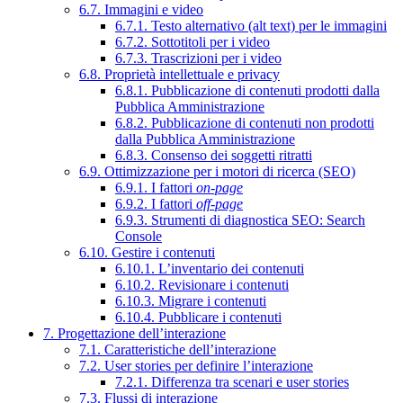
6.7. Immagini e video
6.7.1. Testo alternativo (alt text) per le immagini
6.7.2. Sottotitoli per i video
6.7.3. Trascrizioni per i video
6.8. Proprietà intellettuale e privacy
6.8.1. Pubblicazione di contenuti prodotti dalla
Pubblica Amministrazione
6.8.2. Pubblicazione di contenuti non prodotti
dalla Pubblica Amministrazione
6.8.3. Consenso dei soggetti ritratti
6.9. Ottimizzazione per i motori di ricerca (SEO)
6.9.1. I fattori
on-page
6.9.2. I fattori
off-page
6.9.3. Strumenti di diagnostica SEO: Search
Console
6.10. Gestire i contenuti
6.10.1. L’inventario dei contenuti
6.10.2. Revisionare i contenuti
6.10.3. Migrare i contenuti
6.10.4. Pubblicare i contenuti
7. Progettazione dell’interazione
7.1. Caratteristiche dell’interazione
7.2. User stories per definire l’interazione
7.2.1. Differenza tra scenari e user stories
7.3. Flussi di interazione