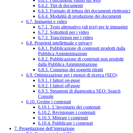
6.6.1. I documenti vanno sul web
6.6.2. Tipi di documenti
6.6.3. Formato di lettura dei documenti elettronici
6.6.4. Modalità di produzione dei documenti
6.7. Immagini e video
6.7.1. Testo alternativo (alt text) per le immagini
6.7.2. Sottotitoli per i video
6.7.3. Trascrizioni per i video
6.8. Proprietà intellettuale e privacy
6.8.1. Pubblicazione di contenuti prodotti dalla
Pubblica Amministrazione
6.8.2. Pubblicazione di contenuti non prodotti
dalla Pubblica Amministrazione
6.8.3. Consenso dei soggetti ritratti
6.9. Ottimizzazione per i motori di ricerca (SEO)
6.9.1. I fattori
on-page
6.9.2. I fattori
off-page
6.9.3. Strumenti di diagnostica SEO: Search
Console
6.10. Gestire i contenuti
6.10.1. L’inventario dei contenuti
6.10.2. Revisionare i contenuti
6.10.3. Migrare i contenuti
6.10.4. Pubblicare i contenuti
7. Progettazione dell’interazione