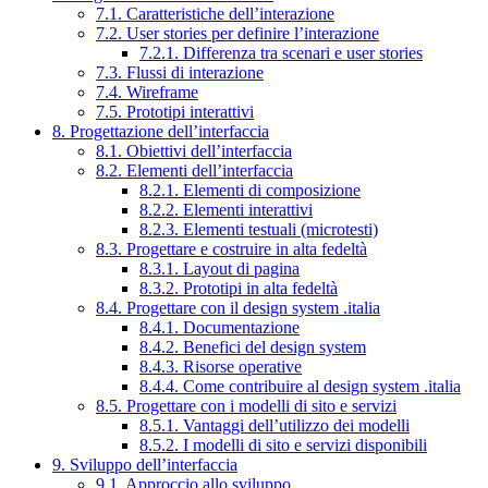
7.1. Caratteristiche dell’interazione
7.2. User stories per definire l’interazione
7.2.1. Differenza tra scenari e user stories
7.3. Flussi di interazione
7.4. Wireframe
7.5. Prototipi interattivi
8. Progettazione dell’interfaccia
8.1. Obiettivi dell’interfaccia
8.2. Elementi dell’interfaccia
8.2.1. Elementi di composizione
8.2.2. Elementi interattivi
8.2.3. Elementi testuali (microtesti)
8.3. Progettare e costruire in alta fedeltà
8.3.1. Layout di pagina
8.3.2. Prototipi in alta fedeltà
8.4. Progettare con il design system .italia
8.4.1. Documentazione
8.4.2. Benefici del design system
8.4.3. Risorse operative
8.4.4. Come contribuire al design system .italia
8.5. Progettare con i modelli di sito e servizi
8.5.1. Vantaggi dell’utilizzo dei modelli
8.5.2. I modelli di sito e servizi disponibili
9. Sviluppo dell’interfaccia
9.1. Approccio allo sviluppo