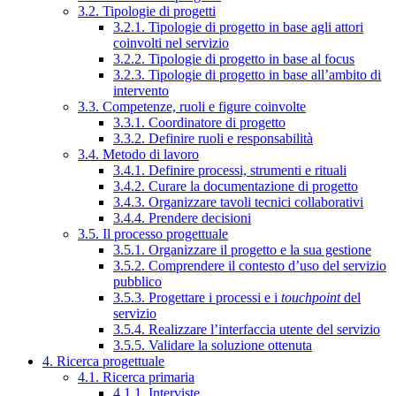
3.2. Tipologie di progetti
3.2.1. Tipologie di progetto in base agli attori
coinvolti nel servizio
3.2.2. Tipologie di progetto in base al focus
3.2.3. Tipologie di progetto in base all’ambito di
intervento
3.3. Competenze, ruoli e figure coinvolte
3.3.1. Coordinatore di progetto
3.3.2. Definire ruoli e responsabilità
3.4. Metodo di lavoro
3.4.1. Definire processi, strumenti e rituali
3.4.2. Curare la documentazione di progetto
3.4.3. Organizzare tavoli tecnici collaborativi
3.4.4. Prendere decisioni
3.5. Il processo progettuale
3.5.1. Organizzare il progetto e la sua gestione
3.5.2. Comprendere il contesto d’uso del servizio
pubblico
3.5.3. Progettare i processi e i
touchpoint
del
servizio
3.5.4. Realizzare l’interfaccia utente del servizio
3.5.5. Validare la soluzione ottenuta
4. Ricerca progettuale
4.1. Ricerca primaria
4.1.1. Interviste