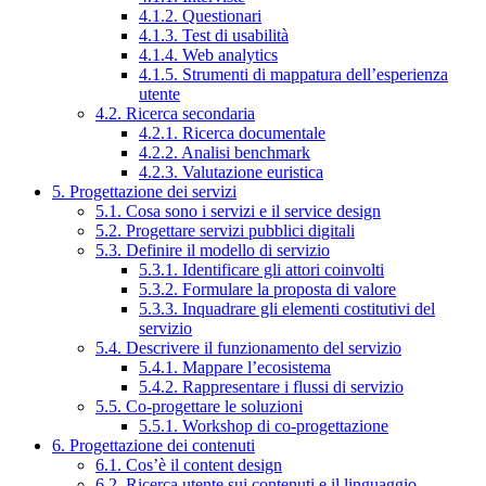
4.1.2. Questionari
4.1.3. Test di usabilità
4.1.4. Web analytics
4.1.5. Strumenti di mappatura dell’esperienza
utente
4.2. Ricerca secondaria
4.2.1. Ricerca documentale
4.2.2. Analisi benchmark
4.2.3. Valutazione euristica
5. Progettazione dei servizi
5.1. Cosa sono i servizi e il service design
5.2. Progettare servizi pubblici digitali
5.3. Definire il modello di servizio
5.3.1. Identificare gli attori coinvolti
5.3.2. Formulare la proposta di valore
5.3.3. Inquadrare gli elementi costitutivi del
servizio
5.4. Descrivere il funzionamento del servizio
5.4.1. Mappare l’ecosistema
5.4.2. Rappresentare i flussi di servizio
5.5. Co-progettare le soluzioni
5.5.1. Workshop di co-progettazione
6. Progettazione dei contenuti
6.1. Cos’è il content design
6.2. Ricerca utente sui contenuti e il linguaggio