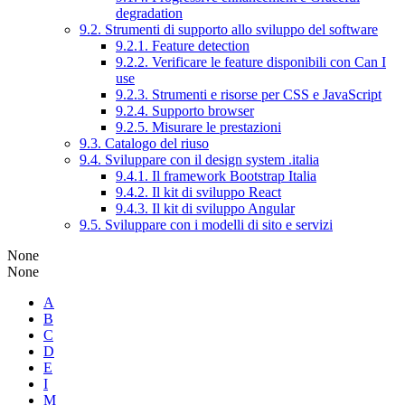
degradation
9.2. Strumenti di supporto allo sviluppo del software
9.2.1. Feature detection
9.2.2. Verificare le feature disponibili con Can I
use
9.2.3. Strumenti e risorse per CSS e JavaScript
9.2.4. Supporto browser
9.2.5. Misurare le prestazioni
9.3. Catalogo del riuso
9.4. Sviluppare con il design system .italia
9.4.1. Il framework Bootstrap Italia
9.4.2. Il kit di sviluppo React
9.4.3. Il kit di sviluppo Angular
9.5. Sviluppare con i modelli di sito e servizi
None
None
A
B
C
D
E
I
M