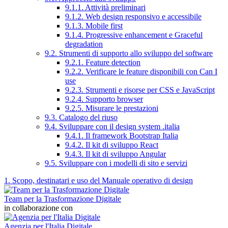
9.1.1. Attività preliminari
9.1.2. Web design responsivo e accessibile
9.1.3. Mobile first
9.1.4. Progressive enhancement e Graceful
degradation
9.2. Strumenti di supporto allo sviluppo del software
9.2.1. Feature detection
9.2.2. Verificare le feature disponibili con Can I
use
9.2.3. Strumenti e risorse per CSS e JavaScript
9.2.4. Supporto browser
9.2.5. Misurare le prestazioni
9.3. Catalogo del riuso
9.4. Sviluppare con il design system .italia
9.4.1. Il framework Bootstrap Italia
9.4.2. Il kit di sviluppo React
9.4.3. Il kit di sviluppo Angular
9.5. Sviluppare con i modelli di sito e servizi
1. Scopo, destinatari e uso del Manuale operativo di design
Team per la Trasformazione Digitale
in collaborazione con
Agenzia per l'Italia Digitale