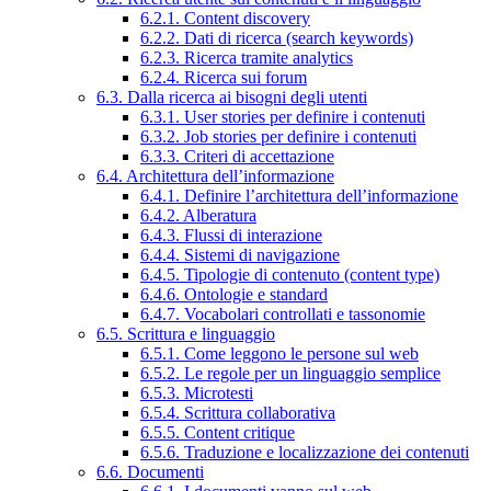
6.2.1. Content discovery
6.2.2. Dati di ricerca (search keywords)
6.2.3. Ricerca tramite analytics
6.2.4. Ricerca sui forum
6.3. Dalla ricerca ai bisogni degli utenti
6.3.1. User stories per definire i contenuti
6.3.2. Job stories per definire i contenuti
6.3.3. Criteri di accettazione
6.4. Architettura dell’informazione
6.4.1. Definire l’architettura dell’informazione
6.4.2. Alberatura
6.4.3. Flussi di interazione
6.4.4. Sistemi di navigazione
6.4.5. Tipologie di contenuto (content type)
6.4.6. Ontologie e standard
6.4.7. Vocabolari controllati e tassonomie
6.5. Scrittura e linguaggio
6.5.1. Come leggono le persone sul web
6.5.2. Le regole per un linguaggio semplice
6.5.3. Microtesti
6.5.4. Scrittura collaborativa
6.5.5. Content critique
6.5.6. Traduzione e localizzazione dei contenuti
6.6. Documenti