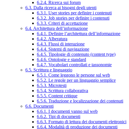
6.2.4. Ricerca sui forum
6.3. Dalla ricerca ai bisogni degli utenti
6.3.1. User stories per definire i contenuti
6.3.2. Job stories per definire i contenuti
6.3.3. Criteri di accettazione
6.4. Architettura dell’informazione
6.4.1. Definire l’architettura dell’informazione
6.4.2. Alberatura
6.4.3. Flussi di interazione
6.4.4. Sistemi di navigazione
6.4.5. Tipologie di contenuto (content type)
6.4.6. Ontologie e standard
6.4.7. Vocabolari controllati e tassonomie
6.5. Scrittura e linguaggio
6.5.1. Come leggono le persone sul web
6.5.2. Le regole per un linguaggio semplice
6.5.3. Microtesti
6.5.4. Scrittura collaborativa
6.5.5. Content critique
6.5.6. Traduzione e localizzazione dei contenuti
6.6. Documenti
6.6.1. I documenti vanno sul web
6.6.2. Tipi di documenti
6.6.3. Formato di lettura dei documenti elettronici
6.6.4. Modalità di produzione dei documenti