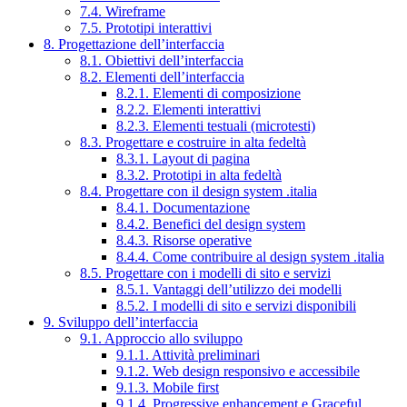
7.4. Wireframe
7.5. Prototipi interattivi
8. Progettazione dell’interfaccia
8.1. Obiettivi dell’interfaccia
8.2. Elementi dell’interfaccia
8.2.1. Elementi di composizione
8.2.2. Elementi interattivi
8.2.3. Elementi testuali (microtesti)
8.3. Progettare e costruire in alta fedeltà
8.3.1. Layout di pagina
8.3.2. Prototipi in alta fedeltà
8.4. Progettare con il design system .italia
8.4.1. Documentazione
8.4.2. Benefici del design system
8.4.3. Risorse operative
8.4.4. Come contribuire al design system .italia
8.5. Progettare con i modelli di sito e servizi
8.5.1. Vantaggi dell’utilizzo dei modelli
8.5.2. I modelli di sito e servizi disponibili
9. Sviluppo dell’interfaccia
9.1. Approccio allo sviluppo
9.1.1. Attività preliminari
9.1.2. Web design responsivo e accessibile
9.1.3. Mobile first
9.1.4. Progressive enhancement e Graceful