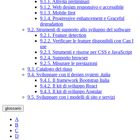
9.1.1. Attività preliminari
9.1.2. Web design responsivo e accessibile
9.1.3. Mobile first
9.1.4. Progressive enhancement e Graceful
degradation
9.2. Strumenti di supporto allo sviluppo del software
9.2.1. Feature detection
9.2.2. Verificare le feature disponibili con Can I
use
9.2.3. Strumenti e risorse per CSS e JavaScript
9.2.4. Supporto browser
9.2.5. Misurare le prestazioni
9.3. Catalogo del riuso
9.4. Sviluppare con il design system .italia
9.4.1. Il framework Bootstrap Italia
9.4.2. Il kit di sviluppo React
9.4.3. Il kit di sviluppo Angular
9.5. Sviluppare con i modelli di sito e servizi
glossario
A
B
C
D