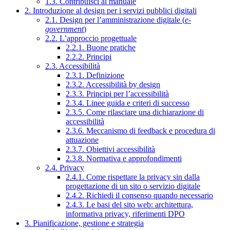
1.3. Contribuisci al manuale
2. Introduzione al design per i servizi pubblici digitali
2.1. Design per l’amministrazione digitale (
e-
government
)
2.2. L’approccio progettuale
2.2.1. Buone pratiche
2.2.2. Principi
2.3. Accessibilità
2.3.1. Definizione
2.3.2. Accessibilità by design
2.3.3. Principi per l’accessibilità
2.3.4. Linee guida e criteri di successo
2.3.5. Come rilasciare una dichiarazione di
accessibilità
2.3.6. Meccanismo di feedback e procedura di
attuazione
2.3.7. Obiettivi accessibilità
2.3.8. Normativa e approfondimenti
2.4. Privacy
2.4.1. Come rispettare la privacy sin dalla
progettazione di un sito o servizio digitale
2.4.2. Richiedi il consenso quando necessario
2.4.3. Le basi del sito web: architettura,
informativa privacy, riferimenti DPO
3. Pianificazione, gestione e strategia