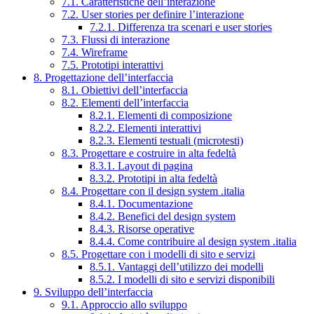
7.1. Caratteristiche dell’interazione
7.2. User stories per definire l’interazione
7.2.1. Differenza tra scenari e user stories
7.3. Flussi di interazione
7.4. Wireframe
7.5. Prototipi interattivi
8. Progettazione dell’interfaccia
8.1. Obiettivi dell’interfaccia
8.2. Elementi dell’interfaccia
8.2.1. Elementi di composizione
8.2.2. Elementi interattivi
8.2.3. Elementi testuali (microtesti)
8.3. Progettare e costruire in alta fedeltà
8.3.1. Layout di pagina
8.3.2. Prototipi in alta fedeltà
8.4. Progettare con il design system .italia
8.4.1. Documentazione
8.4.2. Benefici del design system
8.4.3. Risorse operative
8.4.4. Come contribuire al design system .italia
8.5. Progettare con i modelli di sito e servizi
8.5.1. Vantaggi dell’utilizzo dei modelli
8.5.2. I modelli di sito e servizi disponibili
9. Sviluppo dell’interfaccia
9.1. Approccio allo sviluppo