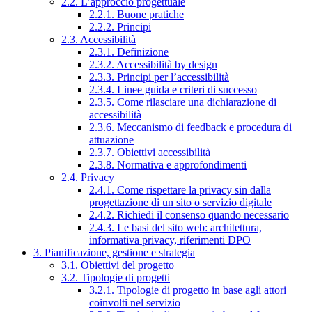
2.2. L’approccio progettuale
2.2.1. Buone pratiche
2.2.2. Principi
2.3. Accessibilità
2.3.1. Definizione
2.3.2. Accessibilità by design
2.3.3. Principi per l’accessibilità
2.3.4. Linee guida e criteri di successo
2.3.5. Come rilasciare una dichiarazione di
accessibilità
2.3.6. Meccanismo di feedback e procedura di
attuazione
2.3.7. Obiettivi accessibilità
2.3.8. Normativa e approfondimenti
2.4. Privacy
2.4.1. Come rispettare la privacy sin dalla
progettazione di un sito o servizio digitale
2.4.2. Richiedi il consenso quando necessario
2.4.3. Le basi del sito web: architettura,
informativa privacy, riferimenti DPO
3. Pianificazione, gestione e strategia
3.1. Obiettivi del progetto
3.2. Tipologie di progetti
3.2.1. Tipologie di progetto in base agli attori
coinvolti nel servizio