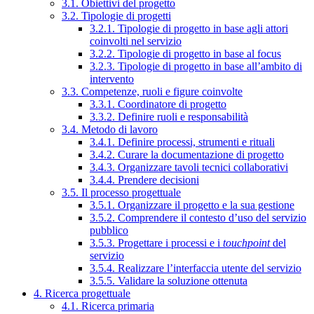
3.1. Obiettivi del progetto
3.2. Tipologie di progetti
3.2.1. Tipologie di progetto in base agli attori
coinvolti nel servizio
3.2.2. Tipologie di progetto in base al focus
3.2.3. Tipologie di progetto in base all’ambito di
intervento
3.3. Competenze, ruoli e figure coinvolte
3.3.1. Coordinatore di progetto
3.3.2. Definire ruoli e responsabilità
3.4. Metodo di lavoro
3.4.1. Definire processi, strumenti e rituali
3.4.2. Curare la documentazione di progetto
3.4.3. Organizzare tavoli tecnici collaborativi
3.4.4. Prendere decisioni
3.5. Il processo progettuale
3.5.1. Organizzare il progetto e la sua gestione
3.5.2. Comprendere il contesto d’uso del servizio
pubblico
3.5.3. Progettare i processi e i
touchpoint
del
servizio
3.5.4. Realizzare l’interfaccia utente del servizio
3.5.5. Validare la soluzione ottenuta
4. Ricerca progettuale
4.1. Ricerca primaria