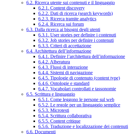
6.2. Ricerca utente sui contenuti e il linguaggio
6.2.1. Content discovery
6.2.2. Dati di ricerca (search keywords)
6.2.3. Ricerca tramite analytics
6.2.4. Ricerca sui forum
6.3. Dalla ricerca ai bisogni degli utenti
6.3.1. User stories per definire i contenuti
6.3.2. Job stories per definire i contenuti
6.3.3. Criteri di accettazione
6.4. Architettura dell’informazione
6.4.1. Definire l’architettura dell’informazione
6.4.2. Alberatura
6.4.3. Flussi di interazione
6.4.4. Sistemi di navigazione
6.4.5. Tipologie di contenuto (content type)
6.4.6. Ontologie e standard
6.4.7. Vocabolari controllati e tassonomie
6.5. Scrittura e linguaggio
6.5.1. Come leggono le persone sul web
6.5.2. Le regole per un linguaggio semplice
6.5.3. Microtesti
6.5.4. Scrittura collaborativa
6.5.5. Content critique
6.5.6. Traduzione e localizzazione dei contenuti
6.6. Documenti