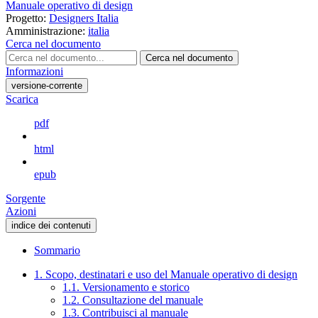
Manuale operativo di design
Progetto:
Designers Italia
Amministrazione:
italia
Cerca nel documento
Cerca nel documento
Informazioni
versione-corrente
Scarica
pdf
html
epub
Sorgente
Azioni
indice dei contenuti
Sommario
1. Scopo, destinatari e uso del Manuale operativo di design
1.1. Versionamento e storico
1.2. Consultazione del manuale
1.3. Contribuisci al manuale