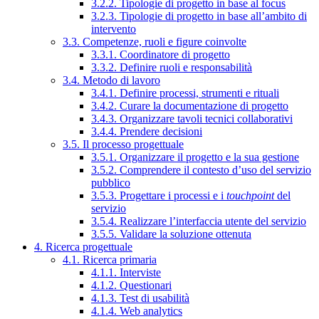
3.2.2. Tipologie di progetto in base al focus
3.2.3. Tipologie di progetto in base all’ambito di
intervento
3.3. Competenze, ruoli e figure coinvolte
3.3.1. Coordinatore di progetto
3.3.2. Definire ruoli e responsabilità
3.4. Metodo di lavoro
3.4.1. Definire processi, strumenti e rituali
3.4.2. Curare la documentazione di progetto
3.4.3. Organizzare tavoli tecnici collaborativi
3.4.4. Prendere decisioni
3.5. Il processo progettuale
3.5.1. Organizzare il progetto e la sua gestione
3.5.2. Comprendere il contesto d’uso del servizio
pubblico
3.5.3. Progettare i processi e i
touchpoint
del
servizio
3.5.4. Realizzare l’interfaccia utente del servizio
3.5.5. Validare la soluzione ottenuta
4. Ricerca progettuale
4.1. Ricerca primaria
4.1.1. Interviste
4.1.2. Questionari
4.1.3. Test di usabilità
4.1.4. Web analytics