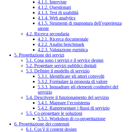
4.1.1. Interviste
4.1.2. Questionari
4.1.3. Test di usabilità
4.1.4. Web analytics
4.1.5. Strumenti di mappatura dell’esperienza
utente
4.2. Ricerca secondaria
4.2.1. Ricerca documentale
4.2.2. Analisi benchmark
4.2.3. Valutazione euristica
5. Progettazione dei servizi
5.1. Cosa sono i servizi e il service design
5.2. Progettare servizi pubblici digitali
5.3. Definire il modello di servizio
5.3.1. Identificare gli attori coinvolti
5.3.2. Formulare la proposta di valore
5.3.3. Inquadrare gli elementi costitutivi del
servizio
5.4. Descrivere il funzionamento del servizio
5.4.1. Mappare l’ecosistema
5.4.2. Rappresentare i flussi di servizio
5.5. Co-progettare le soluzioni
5.5.1. Workshop di co-progettazione
6. Progettazione dei contenuti
6.1. Cos’è il content design