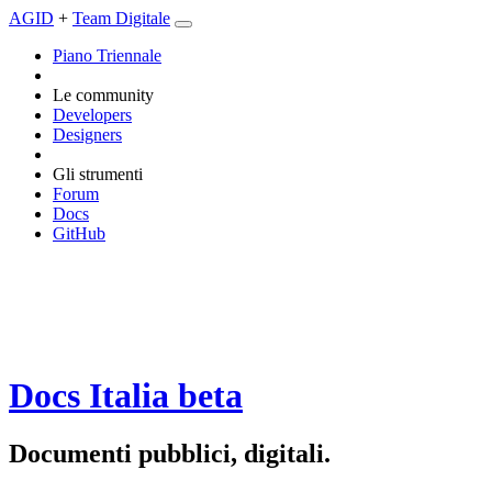
AGID
+
Team Digitale
Piano Triennale
Le community
Developers
Designers
Gli strumenti
Forum
Docs
GitHub
Docs Italia
beta
Documenti pubblici, digitali.