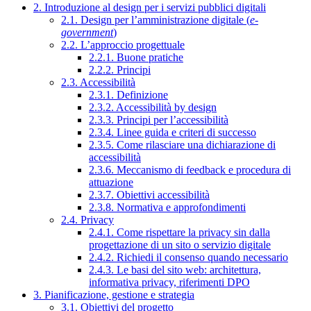
2. Introduzione al design per i servizi pubblici digitali
2.1. Design per l’amministrazione digitale (
e-
government
)
2.2. L’approccio progettuale
2.2.1. Buone pratiche
2.2.2. Principi
2.3. Accessibilità
2.3.1. Definizione
2.3.2. Accessibilità by design
2.3.3. Principi per l’accessibilità
2.3.4. Linee guida e criteri di successo
2.3.5. Come rilasciare una dichiarazione di
accessibilità
2.3.6. Meccanismo di feedback e procedura di
attuazione
2.3.7. Obiettivi accessibilità
2.3.8. Normativa e approfondimenti
2.4. Privacy
2.4.1. Come rispettare la privacy sin dalla
progettazione di un sito o servizio digitale
2.4.2. Richiedi il consenso quando necessario
2.4.3. Le basi del sito web: architettura,
informativa privacy, riferimenti DPO
3. Pianificazione, gestione e strategia
3.1. Obiettivi del progetto