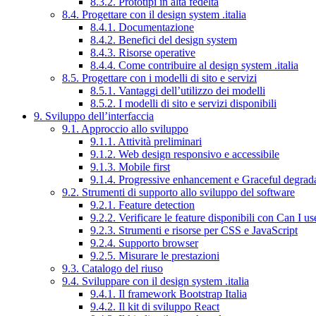
8.3.2. Prototipi in alta fedeltà
8.4. Progettare con il design system .italia
8.4.1. Documentazione
8.4.2. Benefici del design system
8.4.3. Risorse operative
8.4.4. Come contribuire al design system .italia
8.5. Progettare con i modelli di sito e servizi
8.5.1. Vantaggi dell’utilizzo dei modelli
8.5.2. I modelli di sito e servizi disponibili
9. Sviluppo dell’interfaccia
9.1. Approccio allo sviluppo
9.1.1. Attività preliminari
9.1.2. Web design responsivo e accessibile
9.1.3. Mobile first
9.1.4. Progressive enhancement e Graceful degrad
9.2. Strumenti di supporto allo sviluppo del software
9.2.1. Feature detection
9.2.2. Verificare le feature disponibili con Can I us
9.2.3. Strumenti e risorse per CSS e JavaScript
9.2.4. Supporto browser
9.2.5. Misurare le prestazioni
9.3. Catalogo del riuso
9.4. Sviluppare con il design system .italia
9.4.1. Il framework Bootstrap Italia
9.4.2. Il kit di sviluppo React