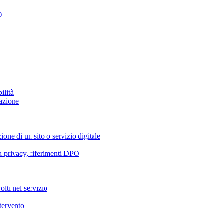
)
ilità
azione
ione di un sito o servizio digitale
va privacy, riferimenti DPO
olti nel servizio
ntervento