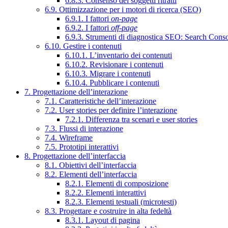
6.8.3. Consenso dei soggetti ritratti
6.9. Ottimizzazione per i motori di ricerca (SEO)
6.9.1. I fattori
on-page
6.9.2. I fattori
off-page
6.9.3. Strumenti di diagnostica SEO: Search Cons
6.10. Gestire i contenuti
6.10.1. L’inventario dei contenuti
6.10.2. Revisionare i contenuti
6.10.3. Migrare i contenuti
6.10.4. Pubblicare i contenuti
7. Progettazione dell’interazione
7.1. Caratteristiche dell’interazione
7.2. User stories per definire l’interazione
7.2.1. Differenza tra scenari e user stories
7.3. Flussi di interazione
7.4. Wireframe
7.5. Prototipi interattivi
8. Progettazione dell’interfaccia
8.1. Obiettivi dell’interfaccia
8.2. Elementi dell’interfaccia
8.2.1. Elementi di composizione
8.2.2. Elementi interattivi
8.2.3. Elementi testuali (microtesti)
8.3. Progettare e costruire in alta fedeltà
8.3.1. Layout di pagina