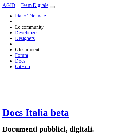
AGID
+
Team Digitale
Piano Triennale
Le community
Developers
Designers
Gli strumenti
Forum
Docs
GitHub
Docs Italia
beta
Documenti pubblici, digitali.