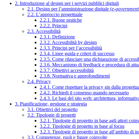
2. Introduzione al design per i servizi pubblici digitali
2.1. Design per l’amministrazione digitale (
e-government
2.2. L’approccio progettuale
2.2.1. Buone pratiche
2.2.2. Principi
2.3. Accessibilità
2.3.1. Definizione
2.3.2. Accessibilità by design
2.3.3. Principi per l’accessibilità
2.3.4. Linee guida e criteri di successo
2.3.5. Come rilasciare una dichiarazione di accessib
2.3.6. Meccanismo di feedback e procedura di attu
2.3.7. Obiettivi accessibilità
2.3.8. Normativa e approfondimenti
2.4. Privacy
2.4.1. Come rispettare la privacy sin dalla progettaz
2.4.2. Richiedi il consenso quando necessario
2.4.3. Le basi del sito web: architettura, informati
3. Pianificazione, gestione e strategia
3.1. Obiettivi del progetto
3.2. Tipologie di progetti
3.2.1. Tipologie di progetto in base agli attori coinv
3.2.2. Tipologie di progetto in base al focus
3.2.3. Tipologie di progetto in base all’ambito di i
3.3. Competenze, ruoli e figure coinvolte