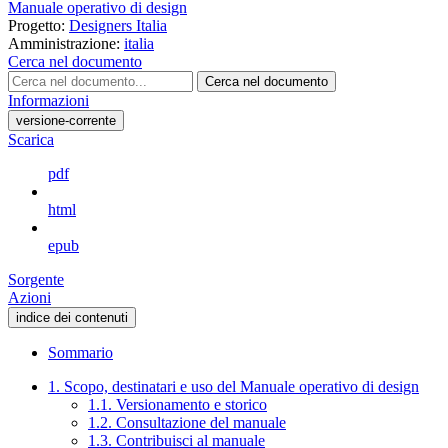
Manuale operativo di design
Progetto:
Designers Italia
Amministrazione:
italia
Cerca nel documento
Cerca nel documento
Informazioni
versione-corrente
Scarica
pdf
html
epub
Sorgente
Azioni
indice dei contenuti
Sommario
1. Scopo, destinatari e uso del Manuale operativo di design
1.1. Versionamento e storico
1.2. Consultazione del manuale
1.3. Contribuisci al manuale