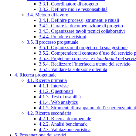
3.3.1. Coordinatore di progetto
3.3.2. Definire ruoli e responsabilità
3.4. Metodo di lavoro
3.4.1. Definire processi, strumenti e rituali
3.4.2. Curare la documentazione di progetto
3.4.3. Organizzare tavoli tecnici collaborativi
3.4.4. Prendere decisioni
3.5. Il processo progettuale
3.5.1. Organizzare il progetto e la sua gestione
3.5.2. Comprendere il contesto d’uso del servizio 
3.5.3. Progettare i processi e i
touchpoint
del servi
3.5.4. Realizzare l’interfaccia utente del servizio
3.5.5. Validare la soluzione ottenuta
4. Ricerca progettuale
4.1. Ricerca primaria
4.1.1. Interviste
4.1.2. Questionari
4.1.3. Test di usabilità
4.1.4. Web analytics
4.1.5. Strumenti di mappatura dell’esperienza uten
4.2. Ricerca secondaria
4.2.1. Ricerca documentale
4.2.2. Analisi benchmark
4.2.3. Valutazione euristica
5. Progettazione dei servizi