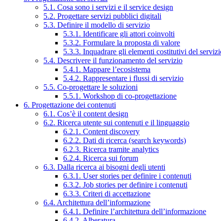
5.1. Cosa sono i servizi e il service design
5.2. Progettare servizi pubblici digitali
5.3. Definire il modello di servizio
5.3.1. Identificare gli attori coinvolti
5.3.2. Formulare la proposta di valore
5.3.3. Inquadrare gli elementi costitutivi del serviz
5.4. Descrivere il funzionamento del servizio
5.4.1. Mappare l’ecosistema
5.4.2. Rappresentare i flussi di servizio
5.5. Co-progettare le soluzioni
5.5.1. Workshop di co-progettazione
6. Progettazione dei contenuti
6.1. Cos’è il content design
6.2. Ricerca utente sui contenuti e il linguaggio
6.2.1. Content discovery
6.2.2. Dati di ricerca (search keywords)
6.2.3. Ricerca tramite analytics
6.2.4. Ricerca sui forum
6.3. Dalla ricerca ai bisogni degli utenti
6.3.1. User stories per definire i contenuti
6.3.2. Job stories per definire i contenuti
6.3.3. Criteri di accettazione
6.4. Architettura dell’informazione
6.4.1. Definire l’architettura dell’informazione
6.4.2. Alberatura