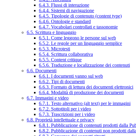
6.4.3. Flussi di interazione
6.4.4. Sistemi di navigazione
6.4.5. Tipologie di contenuto (content type)
6.4.6. Ontologie e standard
6.4.7. Vocabolari controllati e tassonomie
6.5. Scrittura e linguaggio
6.5.1. Come leggono le persone sul web
6.5.2. Le regole per un linguaggio semplice
6.5.3. Microtesti
6.5.4. Scrittura collaborativa
6.5.5. Content critique
6.5.6. Traduzione e localizzazione dei contenuti
6.6. Documenti
6.6.1. I documenti vanno sul web
6.6.2. Tipi di documenti
6.6.3. Formato di lettura dei documenti elettronici
6.6.4. Modalità di produzione dei documenti
6.7. Immagini e video
6.7.1. Testo alternativo (alt text) per le immagini
6.7.2. Sottotitoli per i video
6.7.3. Trascrizioni per i video
6.8. Proprietà intellettuale e privacy
6.8.1. Pubblicazione di contenuti prodotti dalla P
6.8.2. Pubblicazione di contenuti non prodotti dal