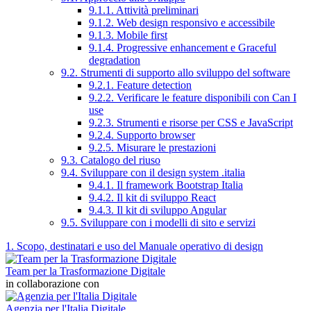
9.1.1. Attività preliminari
9.1.2. Web design responsivo e accessibile
9.1.3. Mobile first
9.1.4. Progressive enhancement e Graceful
degradation
9.2. Strumenti di supporto allo sviluppo del software
9.2.1. Feature detection
9.2.2. Verificare le feature disponibili con Can I
use
9.2.3. Strumenti e risorse per CSS e JavaScript
9.2.4. Supporto browser
9.2.5. Misurare le prestazioni
9.3. Catalogo del riuso
9.4. Sviluppare con il design system .italia
9.4.1. Il framework Bootstrap Italia
9.4.2. Il kit di sviluppo React
9.4.3. Il kit di sviluppo Angular
9.5. Sviluppare con i modelli di sito e servizi
1. Scopo, destinatari e uso del Manuale operativo di design
Team per la Trasformazione Digitale
in collaborazione con
Agenzia per l'Italia Digitale