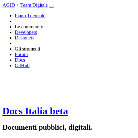
AGID
+
Team Digitale
Piano Triennale
Le community
Developers
Designers
Gli strumenti
Forum
Docs
GitHub
Docs Italia
beta
Documenti pubblici, digitali.