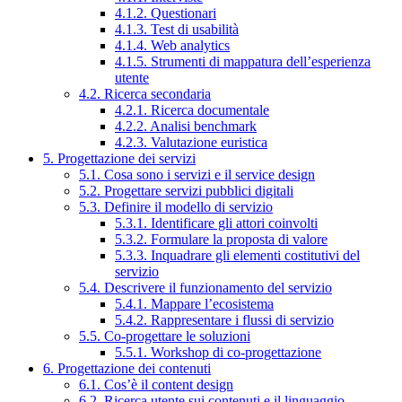
4.1.2. Questionari
4.1.3. Test di usabilità
4.1.4. Web analytics
4.1.5. Strumenti di mappatura dell’esperienza
utente
4.2. Ricerca secondaria
4.2.1. Ricerca documentale
4.2.2. Analisi benchmark
4.2.3. Valutazione euristica
5. Progettazione dei servizi
5.1. Cosa sono i servizi e il service design
5.2. Progettare servizi pubblici digitali
5.3. Definire il modello di servizio
5.3.1. Identificare gli attori coinvolti
5.3.2. Formulare la proposta di valore
5.3.3. Inquadrare gli elementi costitutivi del
servizio
5.4. Descrivere il funzionamento del servizio
5.4.1. Mappare l’ecosistema
5.4.2. Rappresentare i flussi di servizio
5.5. Co-progettare le soluzioni
5.5.1. Workshop di co-progettazione
6. Progettazione dei contenuti
6.1. Cos’è il content design
6.2. Ricerca utente sui contenuti e il linguaggio