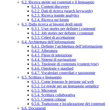
6.2. Ricerca utente sui contenuti e il linguaggio
6.2.1. Content discovery
6.2.2. Dati di ricerca (search keywords)
6.2.3. Ricerca tramite analytics
6.2.4. Ricerca sui forum
6.3. Dalla ricerca ai bisogni degli utenti
6.3.1. User stories per definire i contenuti
6.3.2. Job stories per definire i contenuti
6.3.3. Criteri di accettazione
6.4. Architettura dell’informazione
6.4.1. Definire l’architettura dell’informazione
6.4.2. Alberatura
6.4.3. Flussi di interazione
6.4.4. Sistemi di navigazione
6.4.5. Tipologie di contenuto (content type)
6.4.6. Ontologie e standard
6.4.7. Vocabolari controllati e tassonomie
6.5. Scrittura e linguaggio
6.5.1. Come leggono le persone sul web
6.5.2. Le regole per un linguaggio semplice
6.5.3. Microtesti
6.5.4. Scrittura collaborativa
6.5.5. Content critique
6.5.6. Traduzione e localizzazione dei contenuti
6.6. Documenti