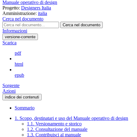
Manuale operativo di design
Progetto:
Designers Italia
Amministrazione:
italia
Cerca nel documento
Cerca nel documento
Informazioni
versione-corrente
Scarica
pdf
html
epub
Sorgente
Azioni
indice dei contenuti
Sommario
1. Scopo, destinatari e uso del Manuale operativo di design
1.1. Versionamento e storico
1.2. Consultazione del manuale
1.3. Contribuisci al manuale