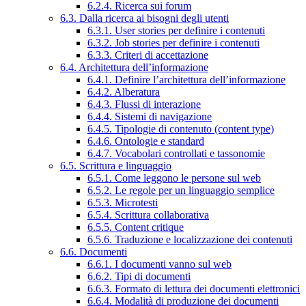
6.2.4. Ricerca sui forum
6.3. Dalla ricerca ai bisogni degli utenti
6.3.1. User stories per definire i contenuti
6.3.2. Job stories per definire i contenuti
6.3.3. Criteri di accettazione
6.4. Architettura dell’informazione
6.4.1. Definire l’architettura dell’informazione
6.4.2. Alberatura
6.4.3. Flussi di interazione
6.4.4. Sistemi di navigazione
6.4.5. Tipologie di contenuto (content type)
6.4.6. Ontologie e standard
6.4.7. Vocabolari controllati e tassonomie
6.5. Scrittura e linguaggio
6.5.1. Come leggono le persone sul web
6.5.2. Le regole per un linguaggio semplice
6.5.3. Microtesti
6.5.4. Scrittura collaborativa
6.5.5. Content critique
6.5.6. Traduzione e localizzazione dei contenuti
6.6. Documenti
6.6.1. I documenti vanno sul web
6.6.2. Tipi di documenti
6.6.3. Formato di lettura dei documenti elettronici
6.6.4. Modalità di produzione dei documenti