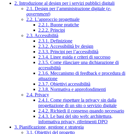
2. Introduzione al design per i servizi pubblici digitali
2.1. Design per l’amministrazione digitale (
e-
government
)
2.2. L’approccio progettuale
2.2.1. Buone pratiche
2.2.2. Principi
2.3. Accessibilità
2.3.1. Definizione
2.3.2. Accessibilità by design
2.3.3. Principi per l’accessibilità
2.3.4. Linee guida e criteri di successo
2.3.5. Come rilasciare una dichiarazione di
accessibilità
2.3.6. Meccanismo di feedback e procedura di
attuazione
2.3.7. Obiettivi accessibilità
2.3.8. Normativa e approfondimenti
2.4. Privacy
2.4.1. Come rispettare la privacy sin dalla
progettazione di un sito o servizio digitale
2.4.2. Richiedi il consenso quando necessario
2.4.3. Le basi del sito web: architettura,
informativa privacy, riferimenti DPO
3. Pianificazione, gestione e strategia
3.1. Obiettivi del progetto