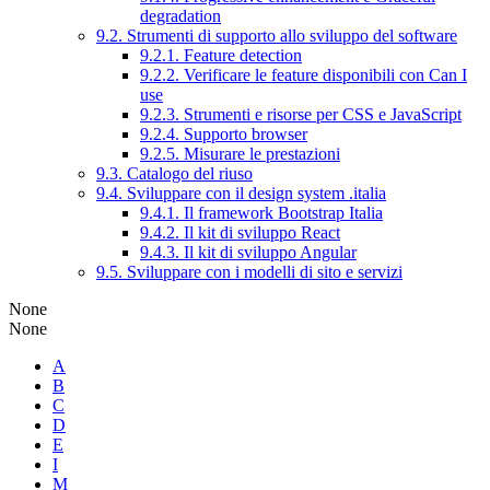
degradation
9.2. Strumenti di supporto allo sviluppo del software
9.2.1. Feature detection
9.2.2. Verificare le feature disponibili con Can I
use
9.2.3. Strumenti e risorse per CSS e JavaScript
9.2.4. Supporto browser
9.2.5. Misurare le prestazioni
9.3. Catalogo del riuso
9.4. Sviluppare con il design system .italia
9.4.1. Il framework Bootstrap Italia
9.4.2. Il kit di sviluppo React
9.4.3. Il kit di sviluppo Angular
9.5. Sviluppare con i modelli di sito e servizi
None
None
A
B
C
D
E
I
M