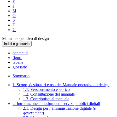
E
I
M
O
S
T
U
Manuale operativo di design
indici e glossario
contenuti
figure
tabelle
glossario
Sommario
1. Scopo, destinatari e uso del Manuale operativo di design
1.1. Versionamento e storico
1.2. Consultazione del manuale
1.3. Contribuisci al manuale
2. Introduzione al design per i servizi pubblici digitali
2.1. Design per l’amministrazione digitale (
e-
government
)