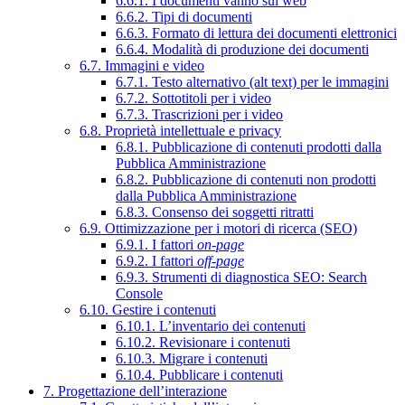
6.6.1. I documenti vanno sul web
6.6.2. Tipi di documenti
6.6.3. Formato di lettura dei documenti elettronici
6.6.4. Modalità di produzione dei documenti
6.7. Immagini e video
6.7.1. Testo alternativo (alt text) per le immagini
6.7.2. Sottotitoli per i video
6.7.3. Trascrizioni per i video
6.8. Proprietà intellettuale e privacy
6.8.1. Pubblicazione di contenuti prodotti dalla
Pubblica Amministrazione
6.8.2. Pubblicazione di contenuti non prodotti
dalla Pubblica Amministrazione
6.8.3. Consenso dei soggetti ritratti
6.9. Ottimizzazione per i motori di ricerca (SEO)
6.9.1. I fattori
on-page
6.9.2. I fattori
off-page
6.9.3. Strumenti di diagnostica SEO: Search
Console
6.10. Gestire i contenuti
6.10.1. L’inventario dei contenuti
6.10.2. Revisionare i contenuti
6.10.3. Migrare i contenuti
6.10.4. Pubblicare i contenuti
7. Progettazione dell’interazione