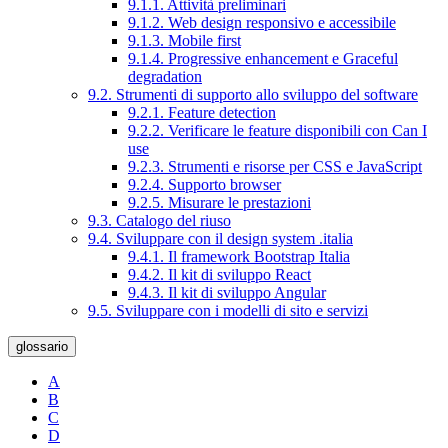
9.1.1. Attività preliminari
9.1.2. Web design responsivo e accessibile
9.1.3. Mobile first
9.1.4. Progressive enhancement e Graceful
degradation
9.2. Strumenti di supporto allo sviluppo del software
9.2.1. Feature detection
9.2.2. Verificare le feature disponibili con Can I
use
9.2.3. Strumenti e risorse per CSS e JavaScript
9.2.4. Supporto browser
9.2.5. Misurare le prestazioni
9.3. Catalogo del riuso
9.4. Sviluppare con il design system .italia
9.4.1. Il framework Bootstrap Italia
9.4.2. Il kit di sviluppo React
9.4.3. Il kit di sviluppo Angular
9.5. Sviluppare con i modelli di sito e servizi
glossario
A
B
C
D