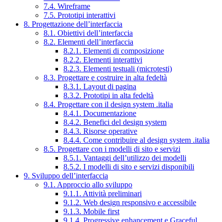
7.4. Wireframe
7.5. Prototipi interattivi
8. Progettazione dell’interfaccia
8.1. Obiettivi dell’interfaccia
8.2. Elementi dell’interfaccia
8.2.1. Elementi di composizione
8.2.2. Elementi interattivi
8.2.3. Elementi testuali (microtesti)
8.3. Progettare e costruire in alta fedeltà
8.3.1. Layout di pagina
8.3.2. Prototipi in alta fedeltà
8.4. Progettare con il design system .italia
8.4.1. Documentazione
8.4.2. Benefici del design system
8.4.3. Risorse operative
8.4.4. Come contribuire al design system .italia
8.5. Progettare con i modelli di sito e servizi
8.5.1. Vantaggi dell’utilizzo dei modelli
8.5.2. I modelli di sito e servizi disponibili
9. Sviluppo dell’interfaccia
9.1. Approccio allo sviluppo
9.1.1. Attività preliminari
9.1.2. Web design responsivo e accessibile
9.1.3. Mobile first
9.1.4. Progressive enhancement e Graceful