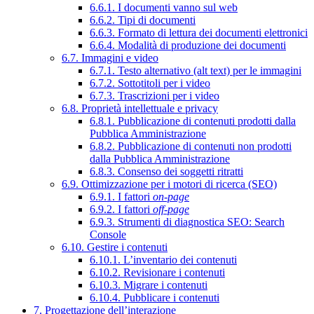
6.6.1. I documenti vanno sul web
6.6.2. Tipi di documenti
6.6.3. Formato di lettura dei documenti elettronici
6.6.4. Modalità di produzione dei documenti
6.7. Immagini e video
6.7.1. Testo alternativo (alt text) per le immagini
6.7.2. Sottotitoli per i video
6.7.3. Trascrizioni per i video
6.8. Proprietà intellettuale e privacy
6.8.1. Pubblicazione di contenuti prodotti dalla
Pubblica Amministrazione
6.8.2. Pubblicazione di contenuti non prodotti
dalla Pubblica Amministrazione
6.8.3. Consenso dei soggetti ritratti
6.9. Ottimizzazione per i motori di ricerca (SEO)
6.9.1. I fattori
on-page
6.9.2. I fattori
off-page
6.9.3. Strumenti di diagnostica SEO: Search
Console
6.10. Gestire i contenuti
6.10.1. L’inventario dei contenuti
6.10.2. Revisionare i contenuti
6.10.3. Migrare i contenuti
6.10.4. Pubblicare i contenuti
7. Progettazione dell’interazione