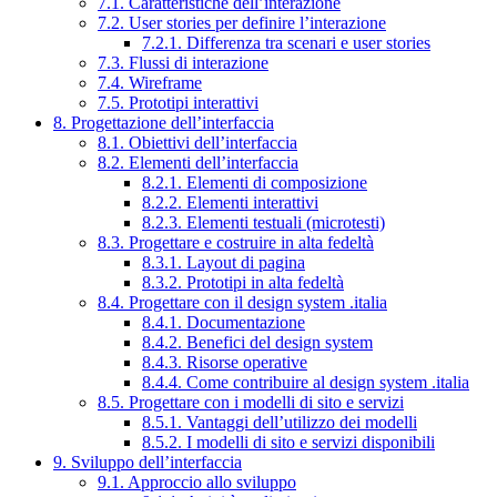
7.1. Caratteristiche dell’interazione
7.2. User stories per definire l’interazione
7.2.1. Differenza tra scenari e user stories
7.3. Flussi di interazione
7.4. Wireframe
7.5. Prototipi interattivi
8. Progettazione dell’interfaccia
8.1. Obiettivi dell’interfaccia
8.2. Elementi dell’interfaccia
8.2.1. Elementi di composizione
8.2.2. Elementi interattivi
8.2.3. Elementi testuali (microtesti)
8.3. Progettare e costruire in alta fedeltà
8.3.1. Layout di pagina
8.3.2. Prototipi in alta fedeltà
8.4. Progettare con il design system .italia
8.4.1. Documentazione
8.4.2. Benefici del design system
8.4.3. Risorse operative
8.4.4. Come contribuire al design system .italia
8.5. Progettare con i modelli di sito e servizi
8.5.1. Vantaggi dell’utilizzo dei modelli
8.5.2. I modelli di sito e servizi disponibili
9. Sviluppo dell’interfaccia
9.1. Approccio allo sviluppo