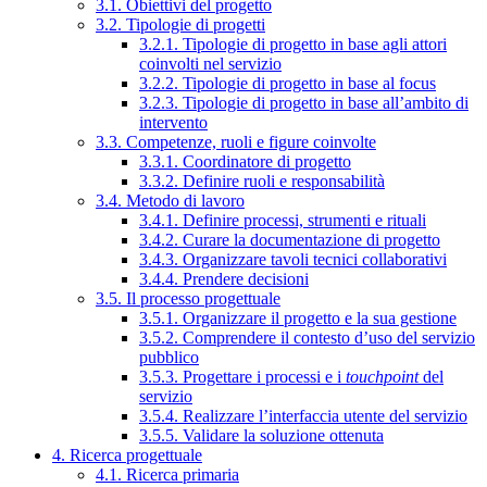
3.1. Obiettivi del progetto
3.2. Tipologie di progetti
3.2.1. Tipologie di progetto in base agli attori
coinvolti nel servizio
3.2.2. Tipologie di progetto in base al focus
3.2.3. Tipologie di progetto in base all’ambito di
intervento
3.3. Competenze, ruoli e figure coinvolte
3.3.1. Coordinatore di progetto
3.3.2. Definire ruoli e responsabilità
3.4. Metodo di lavoro
3.4.1. Definire processi, strumenti e rituali
3.4.2. Curare la documentazione di progetto
3.4.3. Organizzare tavoli tecnici collaborativi
3.4.4. Prendere decisioni
3.5. Il processo progettuale
3.5.1. Organizzare il progetto e la sua gestione
3.5.2. Comprendere il contesto d’uso del servizio
pubblico
3.5.3. Progettare i processi e i
touchpoint
del
servizio
3.5.4. Realizzare l’interfaccia utente del servizio
3.5.5. Validare la soluzione ottenuta
4. Ricerca progettuale
4.1. Ricerca primaria