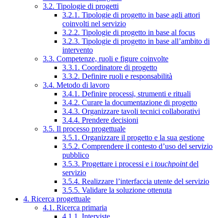
3.2. Tipologie di progetti
3.2.1. Tipologie di progetto in base agli attori
coinvolti nel servizio
3.2.2. Tipologie di progetto in base al focus
3.2.3. Tipologie di progetto in base all’ambito di
intervento
3.3. Competenze, ruoli e figure coinvolte
3.3.1. Coordinatore di progetto
3.3.2. Definire ruoli e responsabilità
3.4. Metodo di lavoro
3.4.1. Definire processi, strumenti e rituali
3.4.2. Curare la documentazione di progetto
3.4.3. Organizzare tavoli tecnici collaborativi
3.4.4. Prendere decisioni
3.5. Il processo progettuale
3.5.1. Organizzare il progetto e la sua gestione
3.5.2. Comprendere il contesto d’uso del servizio
pubblico
3.5.3. Progettare i processi e i
touchpoint
del
servizio
3.5.4. Realizzare l’interfaccia utente del servizio
3.5.5. Validare la soluzione ottenuta
4. Ricerca progettuale
4.1. Ricerca primaria
4.1.1. Interviste