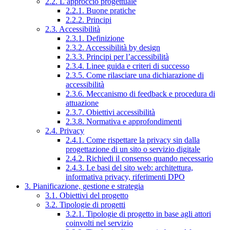
2.2. L’approccio progettuale
2.2.1. Buone pratiche
2.2.2. Principi
2.3. Accessibilità
2.3.1. Definizione
2.3.2. Accessibilità by design
2.3.3. Principi per l’accessibilità
2.3.4. Linee guida e criteri di successo
2.3.5. Come rilasciare una dichiarazione di
accessibilità
2.3.6. Meccanismo di feedback e procedura di
attuazione
2.3.7. Obiettivi accessibilità
2.3.8. Normativa e approfondimenti
2.4. Privacy
2.4.1. Come rispettare la privacy sin dalla
progettazione di un sito o servizio digitale
2.4.2. Richiedi il consenso quando necessario
2.4.3. Le basi del sito web: architettura,
informativa privacy, riferimenti DPO
3. Pianificazione, gestione e strategia
3.1. Obiettivi del progetto
3.2. Tipologie di progetti
3.2.1. Tipologie di progetto in base agli attori
coinvolti nel servizio