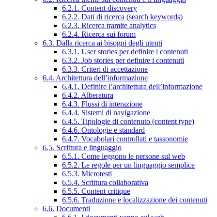
6.2.1. Content discovery
6.2.2. Dati di ricerca (search keywords)
6.2.3. Ricerca tramite analytics
6.2.4. Ricerca sui forum
6.3. Dalla ricerca ai bisogni degli utenti
6.3.1. User stories per definire i contenuti
6.3.2. Job stories per definire i contenuti
6.3.3. Criteri di accettazione
6.4. Architettura dell’informazione
6.4.1. Definire l’architettura dell’informazione
6.4.2. Alberatura
6.4.3. Flussi di interazione
6.4.4. Sistemi di navigazione
6.4.5. Tipologie di contenuto (content type)
6.4.6. Ontologie e standard
6.4.7. Vocabolari controllati e tassonomie
6.5. Scrittura e linguaggio
6.5.1. Come leggono le persone sul web
6.5.2. Le regole per un linguaggio semplice
6.5.3. Microtesti
6.5.4. Scrittura collaborativa
6.5.5. Content critique
6.5.6. Traduzione e localizzazione dei contenuti
6.6. Documenti