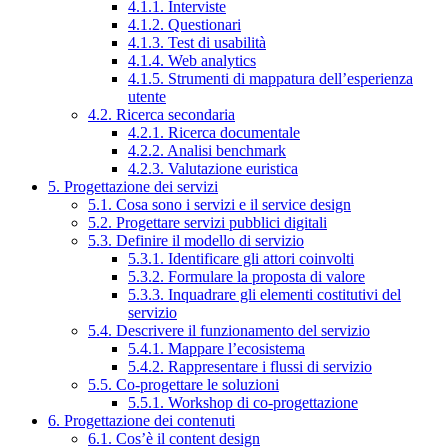
4.1.1. Interviste
4.1.2. Questionari
4.1.3. Test di usabilità
4.1.4. Web analytics
4.1.5. Strumenti di mappatura dell’esperienza
utente
4.2. Ricerca secondaria
4.2.1. Ricerca documentale
4.2.2. Analisi benchmark
4.2.3. Valutazione euristica
5. Progettazione dei servizi
5.1. Cosa sono i servizi e il service design
5.2. Progettare servizi pubblici digitali
5.3. Definire il modello di servizio
5.3.1. Identificare gli attori coinvolti
5.3.2. Formulare la proposta di valore
5.3.3. Inquadrare gli elementi costitutivi del
servizio
5.4. Descrivere il funzionamento del servizio
5.4.1. Mappare l’ecosistema
5.4.2. Rappresentare i flussi di servizio
5.5. Co-progettare le soluzioni
5.5.1. Workshop di co-progettazione
6. Progettazione dei contenuti
6.1. Cos’è il content design