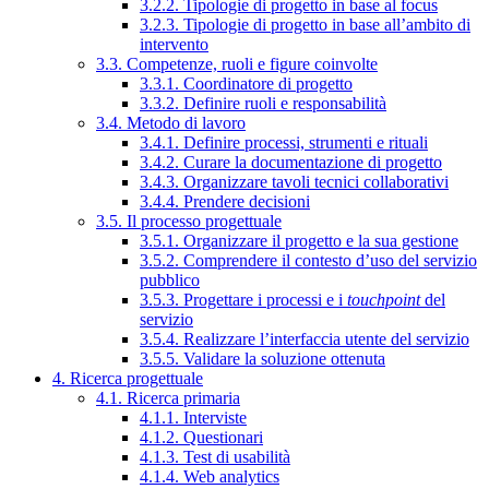
3.2.2. Tipologie di progetto in base al focus
3.2.3. Tipologie di progetto in base all’ambito di
intervento
3.3. Competenze, ruoli e figure coinvolte
3.3.1. Coordinatore di progetto
3.3.2. Definire ruoli e responsabilità
3.4. Metodo di lavoro
3.4.1. Definire processi, strumenti e rituali
3.4.2. Curare la documentazione di progetto
3.4.3. Organizzare tavoli tecnici collaborativi
3.4.4. Prendere decisioni
3.5. Il processo progettuale
3.5.1. Organizzare il progetto e la sua gestione
3.5.2. Comprendere il contesto d’uso del servizio
pubblico
3.5.3. Progettare i processi e i
touchpoint
del
servizio
3.5.4. Realizzare l’interfaccia utente del servizio
3.5.5. Validare la soluzione ottenuta
4. Ricerca progettuale
4.1. Ricerca primaria
4.1.1. Interviste
4.1.2. Questionari
4.1.3. Test di usabilità
4.1.4. Web analytics