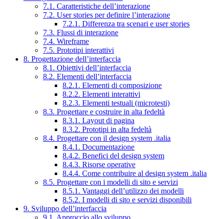
7.1. Caratteristiche dell’interazione
7.2. User stories per definire l’interazione
7.2.1. Differenza tra scenari e user stories
7.3. Flussi di interazione
7.4. Wireframe
7.5. Prototipi interattivi
8. Progettazione dell’interfaccia
8.1. Obiettivi dell’interfaccia
8.2. Elementi dell’interfaccia
8.2.1. Elementi di composizione
8.2.2. Elementi interattivi
8.2.3. Elementi testuali (microtesti)
8.3. Progettare e costruire in alta fedeltà
8.3.1. Layout di pagina
8.3.2. Prototipi in alta fedeltà
8.4. Progettare con il design system .italia
8.4.1. Documentazione
8.4.2. Benefici del design system
8.4.3. Risorse operative
8.4.4. Come contribuire al design system .italia
8.5. Progettare con i modelli di sito e servizi
8.5.1. Vantaggi dell’utilizzo dei modelli
8.5.2. I modelli di sito e servizi disponibili
9. Sviluppo dell’interfaccia
9.1. Approccio allo sviluppo