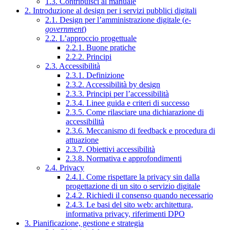
1.3. Contribuisci al manuale
2. Introduzione al design per i servizi pubblici digitali
2.1. Design per l’amministrazione digitale (
e-
government
)
2.2. L’approccio progettuale
2.2.1. Buone pratiche
2.2.2. Principi
2.3. Accessibilità
2.3.1. Definizione
2.3.2. Accessibilità by design
2.3.3. Principi per l’accessibilità
2.3.4. Linee guida e criteri di successo
2.3.5. Come rilasciare una dichiarazione di
accessibilità
2.3.6. Meccanismo di feedback e procedura di
attuazione
2.3.7. Obiettivi accessibilità
2.3.8. Normativa e approfondimenti
2.4. Privacy
2.4.1. Come rispettare la privacy sin dalla
progettazione di un sito o servizio digitale
2.4.2. Richiedi il consenso quando necessario
2.4.3. Le basi del sito web: architettura,
informativa privacy, riferimenti DPO
3. Pianificazione, gestione e strategia