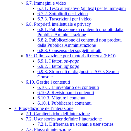
6.7. Immagini e video
6.7.1. Testo alternativo (alt text) per le immagini
6.7.2. Sottotitoli per i video
6.7.3. Trascrizioni per i video
6.8. Proprietà intellettuale e privacy
6.8.1. Pubblicazione di contenuti prodotti dalla
Pubblica Amministrazione
6.8.2. Pubblicazione di contenuti non prodotti
dalla Pubblica Amministrazione
6.8.3. Consenso dei soggetti ritratti
6.9. Ottimizzazione per i motori di ricerca (SEO)
6.9.1. I fattori
on-page
6.9.2. I fattori
off-page
6.9.3. Strumenti di diagnostica SEO: Search
Console
6.10. Gestire i contenuti
6.10.1. L’inventario dei contenuti
6.10.2. Revisionare i contenuti
6.10.3. Migrare i contenuti
6.10.4. Pubblicare i contenuti
7. Progettazione dell’interazione
7.1. Caratteristiche dell’interazione
7.2. User stories per definire l’interazione
7.2.1. Differenza tra scenari e user stories
7.3. Flussi di interazione