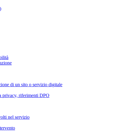
)
ilità
azione
ione di un sito o servizio digitale
va privacy, riferimenti DPO
olti nel servizio
ntervento