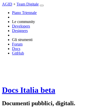
AGID
+
Team Digitale
Piano Triennale
Le community
Developers
Designers
Gli strumenti
Forum
Docs
GitHub
Docs Italia
beta
Documenti pubblici, digitali.