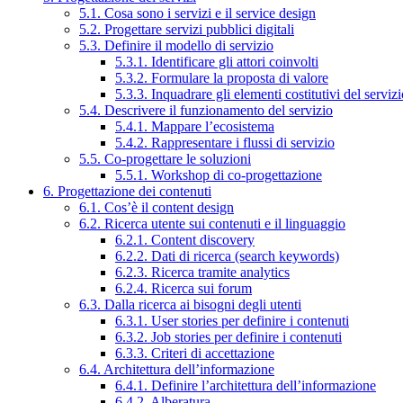
5.1. Cosa sono i servizi e il service design
5.2. Progettare servizi pubblici digitali
5.3. Definire il modello di servizio
5.3.1. Identificare gli attori coinvolti
5.3.2. Formulare la proposta di valore
5.3.3. Inquadrare gli elementi costitutivi del serviz
5.4. Descrivere il funzionamento del servizio
5.4.1. Mappare l’ecosistema
5.4.2. Rappresentare i flussi di servizio
5.5. Co-progettare le soluzioni
5.5.1. Workshop di co-progettazione
6. Progettazione dei contenuti
6.1. Cos’è il content design
6.2. Ricerca utente sui contenuti e il linguaggio
6.2.1. Content discovery
6.2.2. Dati di ricerca (search keywords)
6.2.3. Ricerca tramite analytics
6.2.4. Ricerca sui forum
6.3. Dalla ricerca ai bisogni degli utenti
6.3.1. User stories per definire i contenuti
6.3.2. Job stories per definire i contenuti
6.3.3. Criteri di accettazione
6.4. Architettura dell’informazione
6.4.1. Definire l’architettura dell’informazione
6.4.2. Alberatura