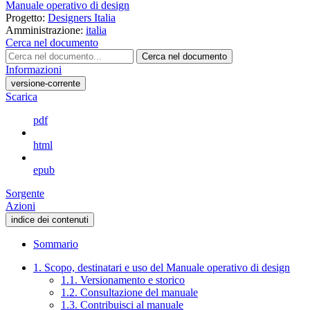
Manuale operativo di design
Progetto:
Designers Italia
Amministrazione:
italia
Cerca nel documento
Cerca nel documento
Informazioni
versione-corrente
Scarica
pdf
html
epub
Sorgente
Azioni
indice dei contenuti
Sommario
1. Scopo, destinatari e uso del Manuale operativo di design
1.1. Versionamento e storico
1.2. Consultazione del manuale
1.3. Contribuisci al manuale