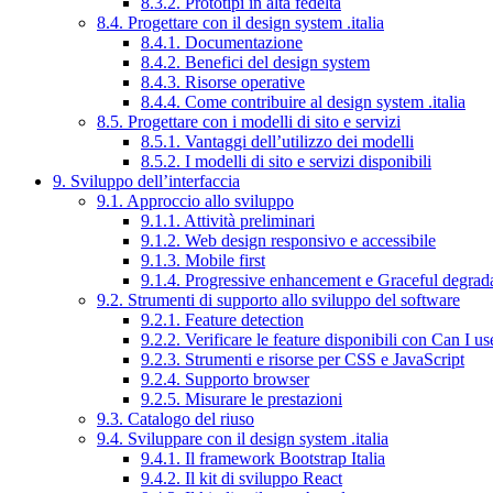
8.3.2. Prototipi in alta fedeltà
8.4. Progettare con il design system .italia
8.4.1. Documentazione
8.4.2. Benefici del design system
8.4.3. Risorse operative
8.4.4. Come contribuire al design system .italia
8.5. Progettare con i modelli di sito e servizi
8.5.1. Vantaggi dell’utilizzo dei modelli
8.5.2. I modelli di sito e servizi disponibili
9. Sviluppo dell’interfaccia
9.1. Approccio allo sviluppo
9.1.1. Attività preliminari
9.1.2. Web design responsivo e accessibile
9.1.3. Mobile first
9.1.4. Progressive enhancement e Graceful degrad
9.2. Strumenti di supporto allo sviluppo del software
9.2.1. Feature detection
9.2.2. Verificare le feature disponibili con Can I us
9.2.3. Strumenti e risorse per CSS e JavaScript
9.2.4. Supporto browser
9.2.5. Misurare le prestazioni
9.3. Catalogo del riuso
9.4. Sviluppare con il design system .italia
9.4.1. Il framework Bootstrap Italia
9.4.2. Il kit di sviluppo React