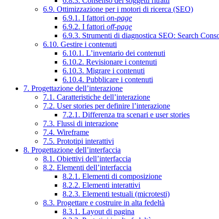
6.8.3. Consenso dei soggetti ritratti
6.9. Ottimizzazione per i motori di ricerca (SEO)
6.9.1. I fattori
on-page
6.9.2. I fattori
off-page
6.9.3. Strumenti di diagnostica SEO: Search Cons
6.10. Gestire i contenuti
6.10.1. L’inventario dei contenuti
6.10.2. Revisionare i contenuti
6.10.3. Migrare i contenuti
6.10.4. Pubblicare i contenuti
7. Progettazione dell’interazione
7.1. Caratteristiche dell’interazione
7.2. User stories per definire l’interazione
7.2.1. Differenza tra scenari e user stories
7.3. Flussi di interazione
7.4. Wireframe
7.5. Prototipi interattivi
8. Progettazione dell’interfaccia
8.1. Obiettivi dell’interfaccia
8.2. Elementi dell’interfaccia
8.2.1. Elementi di composizione
8.2.2. Elementi interattivi
8.2.3. Elementi testuali (microtesti)
8.3. Progettare e costruire in alta fedeltà
8.3.1. Layout di pagina