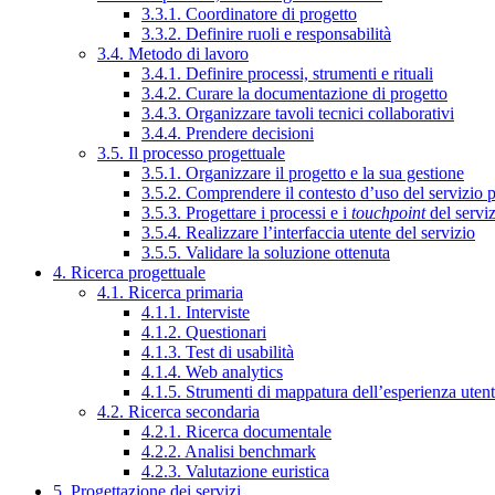
3.3.1. Coordinatore di progetto
3.3.2. Definire ruoli e responsabilità
3.4. Metodo di lavoro
3.4.1. Definire processi, strumenti e rituali
3.4.2. Curare la documentazione di progetto
3.4.3. Organizzare tavoli tecnici collaborativi
3.4.4. Prendere decisioni
3.5. Il processo progettuale
3.5.1. Organizzare il progetto e la sua gestione
3.5.2. Comprendere il contesto d’uso del servizio 
3.5.3. Progettare i processi e i
touchpoint
del servi
3.5.4. Realizzare l’interfaccia utente del servizio
3.5.5. Validare la soluzione ottenuta
4. Ricerca progettuale
4.1. Ricerca primaria
4.1.1. Interviste
4.1.2. Questionari
4.1.3. Test di usabilità
4.1.4. Web analytics
4.1.5. Strumenti di mappatura dell’esperienza uten
4.2. Ricerca secondaria
4.2.1. Ricerca documentale
4.2.2. Analisi benchmark
4.2.3. Valutazione euristica
5. Progettazione dei servizi