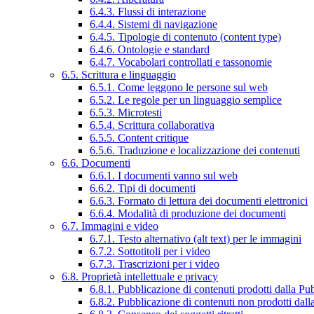
6.4.3. Flussi di interazione
6.4.4. Sistemi di navigazione
6.4.5. Tipologie di contenuto (content type)
6.4.6. Ontologie e standard
6.4.7. Vocabolari controllati e tassonomie
6.5. Scrittura e linguaggio
6.5.1. Come leggono le persone sul web
6.5.2. Le regole per un linguaggio semplice
6.5.3. Microtesti
6.5.4. Scrittura collaborativa
6.5.5. Content critique
6.5.6. Traduzione e localizzazione dei contenuti
6.6. Documenti
6.6.1. I documenti vanno sul web
6.6.2. Tipi di documenti
6.6.3. Formato di lettura dei documenti elettronici
6.6.4. Modalità di produzione dei documenti
6.7. Immagini e video
6.7.1. Testo alternativo (alt text) per le immagini
6.7.2. Sottotitoli per i video
6.7.3. Trascrizioni per i video
6.8. Proprietà intellettuale e privacy
6.8.1. Pubblicazione di contenuti prodotti dalla P
6.8.2. Pubblicazione di contenuti non prodotti dal