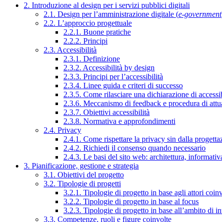
2. Introduzione al design per i servizi pubblici digitali
2.1. Design per l’amministrazione digitale (
e-government
2.2. L’approccio progettuale
2.2.1. Buone pratiche
2.2.2. Principi
2.3. Accessibilità
2.3.1. Definizione
2.3.2. Accessibilità by design
2.3.3. Principi per l’accessibilità
2.3.4. Linee guida e criteri di successo
2.3.5. Come rilasciare una dichiarazione di accessib
2.3.6. Meccanismo di feedback e procedura di attu
2.3.7. Obiettivi accessibilità
2.3.8. Normativa e approfondimenti
2.4. Privacy
2.4.1. Come rispettare la privacy sin dalla progettaz
2.4.2. Richiedi il consenso quando necessario
2.4.3. Le basi del sito web: architettura, informati
3. Pianificazione, gestione e strategia
3.1. Obiettivi del progetto
3.2. Tipologie di progetti
3.2.1. Tipologie di progetto in base agli attori coinv
3.2.2. Tipologie di progetto in base al focus
3.2.3. Tipologie di progetto in base all’ambito di i
3.3. Competenze, ruoli e figure coinvolte