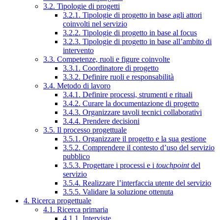
3.2. Tipologie di progetti
3.2.1. Tipologie di progetto in base agli attori
coinvolti nel servizio
3.2.2. Tipologie di progetto in base al focus
3.2.3. Tipologie di progetto in base all’ambito di
intervento
3.3. Competenze, ruoli e figure coinvolte
3.3.1. Coordinatore di progetto
3.3.2. Definire ruoli e responsabilità
3.4. Metodo di lavoro
3.4.1. Definire processi, strumenti e rituali
3.4.2. Curare la documentazione di progetto
3.4.3. Organizzare tavoli tecnici collaborativi
3.4.4. Prendere decisioni
3.5. Il processo progettuale
3.5.1. Organizzare il progetto e la sua gestione
3.5.2. Comprendere il contesto d’uso del servizio
pubblico
3.5.3. Progettare i processi e i
touchpoint
del
servizio
3.5.4. Realizzare l’interfaccia utente del servizio
3.5.5. Validare la soluzione ottenuta
4. Ricerca progettuale
4.1. Ricerca primaria
4.1.1. Interviste