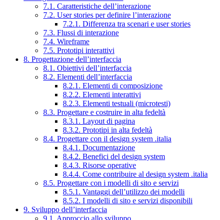
7.1. Caratteristiche dell’interazione
7.2. User stories per definire l’interazione
7.2.1. Differenza tra scenari e user stories
7.3. Flussi di interazione
7.4. Wireframe
7.5. Prototipi interattivi
8. Progettazione dell’interfaccia
8.1. Obiettivi dell’interfaccia
8.2. Elementi dell’interfaccia
8.2.1. Elementi di composizione
8.2.2. Elementi interattivi
8.2.3. Elementi testuali (microtesti)
8.3. Progettare e costruire in alta fedeltà
8.3.1. Layout di pagina
8.3.2. Prototipi in alta fedeltà
8.4. Progettare con il design system .italia
8.4.1. Documentazione
8.4.2. Benefici del design system
8.4.3. Risorse operative
8.4.4. Come contribuire al design system .italia
8.5. Progettare con i modelli di sito e servizi
8.5.1. Vantaggi dell’utilizzo dei modelli
8.5.2. I modelli di sito e servizi disponibili
9. Sviluppo dell’interfaccia
9.1. Approccio allo sviluppo