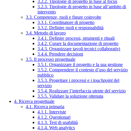
3.2.2. Tipologie di progetto in base al focus
3.2.3. Tipologie di progetto in base all’ambito di
intervento
3.3. Competenze, ruoli e figure coinvolte
3.3.1. Coordinatore di progetto
3.3.2. Definire ruoli e responsabilità
3.4. Metodo di lavoro
3.4.1. Definire processi, strumenti e rituali
3.4.2. Curare la documentazione di progetto
3.4.3. Organizzare tavoli tecnici collaborativi
3.4.4. Prendere decisioni
3.5. Il processo progettuale
3.5.1. Organizzare il progetto e la sua gestione
3.5.2. Comprendere il contesto d’uso del servizio
pubblico
3.5.3. Progettare i processi e i
touchpoint
del
servizio
3.5.4. Realizzare l’interfaccia utente del servizio
3.5.5. Validare la soluzione ottenuta
4. Ricerca progettuale
4.1. Ricerca primaria
4.1.1. Interviste
4.1.2. Questionari
4.1.3. Test di usabilità
4.1.4. Web analytics