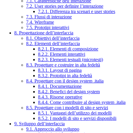
7.1. Caratteristiche dell’interazione
7.2. User stories per definire l’interazione
7.2.1. Differenza tra scenari e user stories
7.3. Flussi di interazione
7.4. Wireframe
7.5. Prototipi interattivi
8. Progettazione dell’interfaccia
8.1. Obiettivi dell’interfaccia
8.2. Elementi dell’interfaccia
8.2.1. Elementi di composizione
8.2.2. Elementi interattivi
8.2.3. Elementi testuali (microtesti)
8.3. Progettare e costruire in alta fedeltà
8.3.1. Layout di pagina
8.3.2. Prototipi in alta fedeltà
8.4. Progettare con il design system .italia
8.4.1. Documentazione
8.4.2. Benefici del design system
8.4.3. Risorse operative
8.4.4. Come contribuire al design system .italia
8.5. Progettare con i modelli di sito e servizi
8.5.1. Vantaggi dell’utilizzo dei modelli
8.5.2. I modelli di sito e servizi disponibili
9. Sviluppo dell’interfaccia
9.1. Approccio allo sviluppo