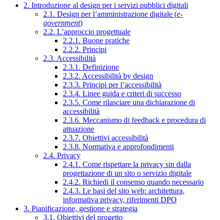
2. Introduzione al design per i servizi pubblici digitali
2.1. Design per l’amministrazione digitale (
e-
government
)
2.2. L’approccio progettuale
2.2.1. Buone pratiche
2.2.2. Principi
2.3. Accessibilità
2.3.1. Definizione
2.3.2. Accessibilità by design
2.3.3. Principi per l’accessibilità
2.3.4. Linee guida e criteri di successo
2.3.5. Come rilasciare una dichiarazione di
accessibilità
2.3.6. Meccanismo di feedback e procedura di
attuazione
2.3.7. Obiettivi accessibilità
2.3.8. Normativa e approfondimenti
2.4. Privacy
2.4.1. Come rispettare la privacy sin dalla
progettazione di un sito o servizio digitale
2.4.2. Richiedi il consenso quando necessario
2.4.3. Le basi del sito web: architettura,
informativa privacy, riferimenti DPO
3. Pianificazione, gestione e strategia
3.1. Obiettivi del progetto