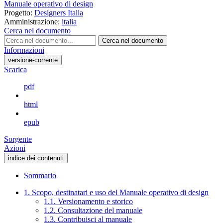
Manuale operativo di design
Progetto:
Designers Italia
Amministrazione:
italia
Cerca nel documento
Cerca nel documento
Informazioni
versione-corrente
Scarica
pdf
html
epub
Sorgente
Azioni
indice dei contenuti
Sommario
1. Scopo, destinatari e uso del Manuale operativo di design
1.1. Versionamento e storico
1.2. Consultazione del manuale
1.3. Contribuisci al manuale