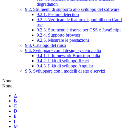
degradation
9.2. Strumenti di supporto allo sviluppo del software
9.2.1. Feature detection
9.2.2. Verificare le feature disponibili con Can I
use
9.2.3. Strumenti e risorse per CSS e JavaScript
9.2.4. Supporto browser
9.2.5. Misurare le prestazioni
9.3. Catalogo del riuso
9.4. Sviluppare con il design system .italia
9.4.1. Il framework Bootstrap Italia
9.4.2. Il kit di sviluppo React
9.4.3. Il kit di sviluppo Angular
9.5. Sviluppare con i modelli di sito e servizi
None
None
A
B
C
D
E
I
M