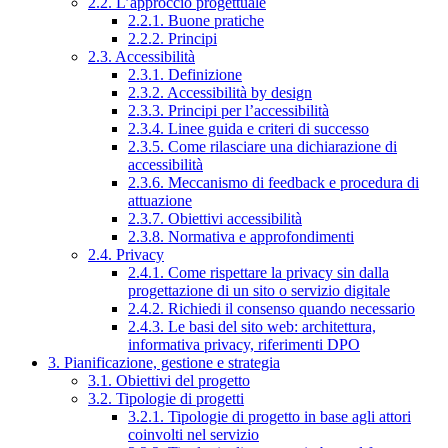
2.2. L’approccio progettuale
2.2.1. Buone pratiche
2.2.2. Principi
2.3. Accessibilità
2.3.1. Definizione
2.3.2. Accessibilità by design
2.3.3. Principi per l’accessibilità
2.3.4. Linee guida e criteri di successo
2.3.5. Come rilasciare una dichiarazione di
accessibilità
2.3.6. Meccanismo di feedback e procedura di
attuazione
2.3.7. Obiettivi accessibilità
2.3.8. Normativa e approfondimenti
2.4. Privacy
2.4.1. Come rispettare la privacy sin dalla
progettazione di un sito o servizio digitale
2.4.2. Richiedi il consenso quando necessario
2.4.3. Le basi del sito web: architettura,
informativa privacy, riferimenti DPO
3. Pianificazione, gestione e strategia
3.1. Obiettivi del progetto
3.2. Tipologie di progetti
3.2.1. Tipologie di progetto in base agli attori
coinvolti nel servizio