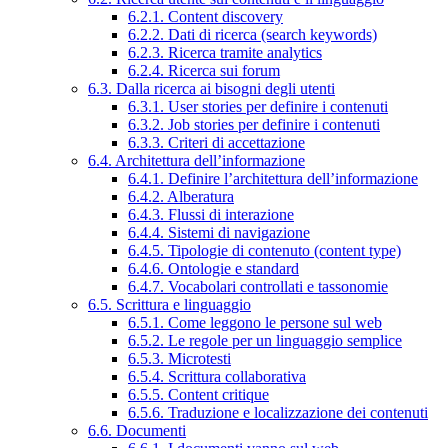
6.2.1. Content discovery
6.2.2. Dati di ricerca (search keywords)
6.2.3. Ricerca tramite analytics
6.2.4. Ricerca sui forum
6.3. Dalla ricerca ai bisogni degli utenti
6.3.1. User stories per definire i contenuti
6.3.2. Job stories per definire i contenuti
6.3.3. Criteri di accettazione
6.4. Architettura dell’informazione
6.4.1. Definire l’architettura dell’informazione
6.4.2. Alberatura
6.4.3. Flussi di interazione
6.4.4. Sistemi di navigazione
6.4.5. Tipologie di contenuto (content type)
6.4.6. Ontologie e standard
6.4.7. Vocabolari controllati e tassonomie
6.5. Scrittura e linguaggio
6.5.1. Come leggono le persone sul web
6.5.2. Le regole per un linguaggio semplice
6.5.3. Microtesti
6.5.4. Scrittura collaborativa
6.5.5. Content critique
6.5.6. Traduzione e localizzazione dei contenuti
6.6. Documenti