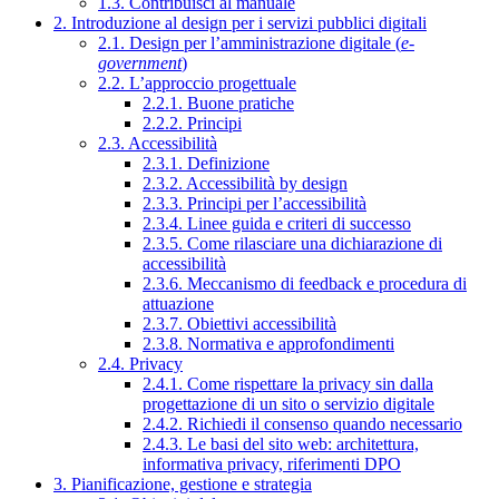
1.3. Contribuisci al manuale
2. Introduzione al design per i servizi pubblici digitali
2.1. Design per l’amministrazione digitale (
e-
government
)
2.2. L’approccio progettuale
2.2.1. Buone pratiche
2.2.2. Principi
2.3. Accessibilità
2.3.1. Definizione
2.3.2. Accessibilità by design
2.3.3. Principi per l’accessibilità
2.3.4. Linee guida e criteri di successo
2.3.5. Come rilasciare una dichiarazione di
accessibilità
2.3.6. Meccanismo di feedback e procedura di
attuazione
2.3.7. Obiettivi accessibilità
2.3.8. Normativa e approfondimenti
2.4. Privacy
2.4.1. Come rispettare la privacy sin dalla
progettazione di un sito o servizio digitale
2.4.2. Richiedi il consenso quando necessario
2.4.3. Le basi del sito web: architettura,
informativa privacy, riferimenti DPO
3. Pianificazione, gestione e strategia