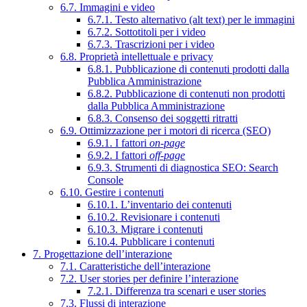
6.7. Immagini e video
6.7.1. Testo alternativo (alt text) per le immagini
6.7.2. Sottotitoli per i video
6.7.3. Trascrizioni per i video
6.8. Proprietà intellettuale e privacy
6.8.1. Pubblicazione di contenuti prodotti dalla
Pubblica Amministrazione
6.8.2. Pubblicazione di contenuti non prodotti
dalla Pubblica Amministrazione
6.8.3. Consenso dei soggetti ritratti
6.9. Ottimizzazione per i motori di ricerca (SEO)
6.9.1. I fattori
on-page
6.9.2. I fattori
off-page
6.9.3. Strumenti di diagnostica SEO: Search
Console
6.10. Gestire i contenuti
6.10.1. L’inventario dei contenuti
6.10.2. Revisionare i contenuti
6.10.3. Migrare i contenuti
6.10.4. Pubblicare i contenuti
7. Progettazione dell’interazione
7.1. Caratteristiche dell’interazione
7.2. User stories per definire l’interazione
7.2.1. Differenza tra scenari e user stories
7.3. Flussi di interazione