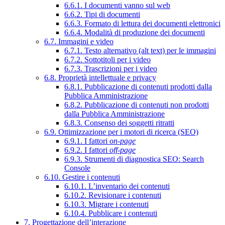
6.6.1. I documenti vanno sul web
6.6.2. Tipi di documenti
6.6.3. Formato di lettura dei documenti elettronici
6.6.4. Modalità di produzione dei documenti
6.7. Immagini e video
6.7.1. Testo alternativo (alt text) per le immagini
6.7.2. Sottotitoli per i video
6.7.3. Trascrizioni per i video
6.8. Proprietà intellettuale e privacy
6.8.1. Pubblicazione di contenuti prodotti dalla
Pubblica Amministrazione
6.8.2. Pubblicazione di contenuti non prodotti
dalla Pubblica Amministrazione
6.8.3. Consenso dei soggetti ritratti
6.9. Ottimizzazione per i motori di ricerca (SEO)
6.9.1. I fattori
on-page
6.9.2. I fattori
off-page
6.9.3. Strumenti di diagnostica SEO: Search
Console
6.10. Gestire i contenuti
6.10.1. L’inventario dei contenuti
6.10.2. Revisionare i contenuti
6.10.3. Migrare i contenuti
6.10.4. Pubblicare i contenuti
7. Progettazione dell’interazione