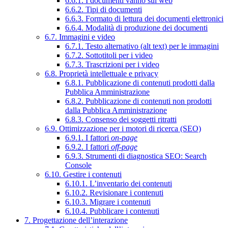
6.6.1. I documenti vanno sul web
6.6.2. Tipi di documenti
6.6.3. Formato di lettura dei documenti elettronici
6.6.4. Modalità di produzione dei documenti
6.7. Immagini e video
6.7.1. Testo alternativo (alt text) per le immagini
6.7.2. Sottotitoli per i video
6.7.3. Trascrizioni per i video
6.8. Proprietà intellettuale e privacy
6.8.1. Pubblicazione di contenuti prodotti dalla
Pubblica Amministrazione
6.8.2. Pubblicazione di contenuti non prodotti
dalla Pubblica Amministrazione
6.8.3. Consenso dei soggetti ritratti
6.9. Ottimizzazione per i motori di ricerca (SEO)
6.9.1. I fattori
on-page
6.9.2. I fattori
off-page
6.9.3. Strumenti di diagnostica SEO: Search
Console
6.10. Gestire i contenuti
6.10.1. L’inventario dei contenuti
6.10.2. Revisionare i contenuti
6.10.3. Migrare i contenuti
6.10.4. Pubblicare i contenuti
7. Progettazione dell’interazione