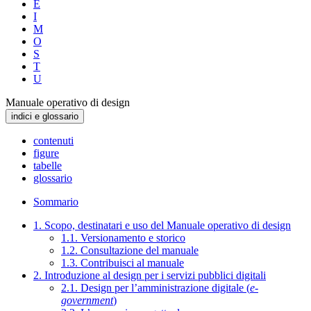
E
I
M
O
S
T
U
Manuale operativo di design
indici e glossario
contenuti
figure
tabelle
glossario
Sommario
1. Scopo, destinatari e uso del Manuale operativo di design
1.1. Versionamento e storico
1.2. Consultazione del manuale
1.3. Contribuisci al manuale
2. Introduzione al design per i servizi pubblici digitali
2.1. Design per l’amministrazione digitale (
e-
government
)