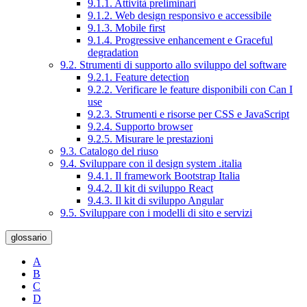
9.1.1. Attività preliminari
9.1.2. Web design responsivo e accessibile
9.1.3. Mobile first
9.1.4. Progressive enhancement e Graceful
degradation
9.2. Strumenti di supporto allo sviluppo del software
9.2.1. Feature detection
9.2.2. Verificare le feature disponibili con Can I
use
9.2.3. Strumenti e risorse per CSS e JavaScript
9.2.4. Supporto browser
9.2.5. Misurare le prestazioni
9.3. Catalogo del riuso
9.4. Sviluppare con il design system .italia
9.4.1. Il framework Bootstrap Italia
9.4.2. Il kit di sviluppo React
9.4.3. Il kit di sviluppo Angular
9.5. Sviluppare con i modelli di sito e servizi
glossario
A
B
C
D