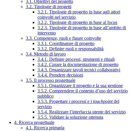
3.1. Obiettivi del progetto
3.2. Tipologie di progetti
3.2.1. Tipologie di progetto in base agli attori
coinvolti nel servizio
3.2.2. Tipologie di progetto in base al focus
3.2.3. Tipologie di progetto in base all’ambito di
intervento
3.3. Competenze, ruoli e figure coinvolte
3.3.1. Coordinatore di progetto
3.3.2. Definire ruoli e responsabilità
3.4. Metodo di lavoro
3.4.1. Definire processi, strumenti e rituali
3.4.2. Curare la documentazione di progetto
3.4.3. Organizzare tavoli tecnici collaborativi
3.4.4. Prendere decisioni
3.5. Il processo progettuale
3.5.1. Organizzare il progetto e la sua gestione
3.5.2. Comprendere il contesto d’uso del servizio
pubblico
3.5.3. Progettare i processi e i
touchpoint
del
servizio
3.5.4. Realizzare l’interfaccia utente del servizio
3.5.5. Validare la soluzione ottenuta
4. Ricerca progettuale
4.1. Ricerca primaria