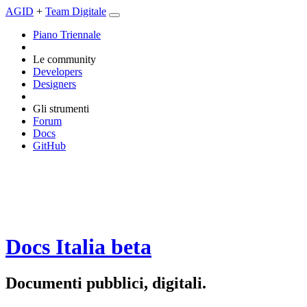
AGID
+
Team Digitale
Piano Triennale
Le community
Developers
Designers
Gli strumenti
Forum
Docs
GitHub
Docs Italia
beta
Documenti pubblici, digitali.