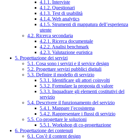
4.1.1. Interviste
4.1.2. Questionari
4.1.3. Test di usabilità
4.1.4. Web analytics
4.1.5. Strumenti di mappatura dell’esperienza
utente
4.2. Ricerca secondaria
4.2.1. Ricerca documentale
4.2.2. Analisi benchmark
4.2.3. Valutazione euristica
5. Progettazione dei servizi
5.1. Cosa sono i servizi e il service design
5.2. Progettare servizi pubblici digitali
5.3. Definire il modello di servizio
5.3.1. Identificare gli attori coinvolti
5.3.2. Formulare la proposta di valore
5.3.3. Inquadrare gli elementi costitutivi del
servizio
5.4. Descrivere il funzionamento del servizio
5.4.1. Mappare l’ecosistema
5.4.2. Rappresentare i flussi di servizio
5.5. Co-progettare le soluzioni
5.5.1. Workshop di co-progettazione
6. Progettazione dei contenuti
6.1. Cos’è il content design