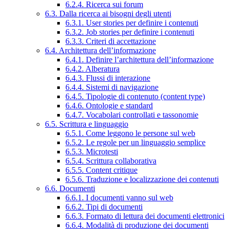
6.2.4. Ricerca sui forum
6.3. Dalla ricerca ai bisogni degli utenti
6.3.1. User stories per definire i contenuti
6.3.2. Job stories per definire i contenuti
6.3.3. Criteri di accettazione
6.4. Architettura dell’informazione
6.4.1. Definire l’architettura dell’informazione
6.4.2. Alberatura
6.4.3. Flussi di interazione
6.4.4. Sistemi di navigazione
6.4.5. Tipologie di contenuto (content type)
6.4.6. Ontologie e standard
6.4.7. Vocabolari controllati e tassonomie
6.5. Scrittura e linguaggio
6.5.1. Come leggono le persone sul web
6.5.2. Le regole per un linguaggio semplice
6.5.3. Microtesti
6.5.4. Scrittura collaborativa
6.5.5. Content critique
6.5.6. Traduzione e localizzazione dei contenuti
6.6. Documenti
6.6.1. I documenti vanno sul web
6.6.2. Tipi di documenti
6.6.3. Formato di lettura dei documenti elettronici
6.6.4. Modalità di produzione dei documenti