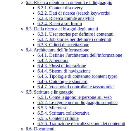
6.2. Ricerca utente sui contenuti e il linguaggio
6.2.1. Content discovery
6.2.2. Dati di ricerca (search keywords)
6.2.3. Ricerca tramite analytics
6.2.4. Ricerca sui forum
6.3. Dalla ricerca ai bisogni degli utenti
6.3.1. User stories per definire i contenuti
6.3.2. Job stories per definire i contenuti
6.3.3. Criteri di accettazione
6.4. Architettura dell’informazione
6.4.1. Definire l’architettura dell’informazione
6.4.2. Alberatura
6.4.3. Flussi di interazione
6.4.4. Sistemi di navigazione
6.4.5. Tipologie di contenuto (content type)
6.4.6. Ontologie e standard
6.4.7. Vocabolari controllati e tassonomie
6.5. Scrittura e linguaggio
6.5.1. Come leggono le persone sul web
6.5.2. Le regole per un linguaggio semplice
6.5.3. Microtesti
6.5.4. Scrittura collaborativa
6.5.5. Content critique
6.5.6. Traduzione e localizzazione dei contenuti
6.6. Documenti