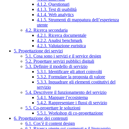
4.1.2. Questionari
4.1.3. Test di usabilità
4.1.4. Web analytics
4.1.5. Strumenti di mappatura dell’esperienza
utente
4.2. Ricerca secondaria
4.2.1. Ricerca documentale
4.2.2. Analisi benchmark
4.2.3. Valutazione euristica
5. Progettazione dei servizi
5.1. Cosa sono i servizi e il service design
5.2. Progettare servizi pubblici digitali
5.3. Definire il modello di servizio
5.3.1. Identificare gli attori coinvolti
5.3.2. Formulare la proposta di valore
5.3.3. Inquadrare gli elementi costitutivi del
servizio
5.4. Descrivere il funzionamento del servizio
5.4.1. Mappare l’ecosistema
5.4.2. Rappresentare i flussi di servizio
5.5. Co-progettare le soluzioni
5.5.1. Workshop di co-progettazione
6. Progettazione dei contenuti
6.1. Cos’è il content design
6.2. Ricerca utente sui contenuti e il linguaggio