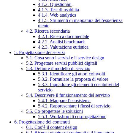
4.1.2. Questionari
4.1.3. Test di usabilità
4.1.4. Web analytics
4.1.5. Strumenti di mappatura dell’esperienza
utente
4.2. Ricerca secondaria
4.2.1. Ricerca documentale
4.2.2. Analisi benchmark
4.2.3. Valutazione euristica
5. Progettazione dei servizi
5.1. Cosa sono i servizi e il service design
5.2. Progettare servizi pubblici digitali
5.3. Definire il modello di servizio
5.3.1. Identificare gli attori coinvolti
5.3.2. Formulare la proposta di valore
5.3.3. Inquadrare gli elementi costitutivi del
servizio
5.4. Descrivere il funzionamento del servizio
5.4.1. Mappare l’ecosistema
5.4.2. Rappresentare i flussi di servizio
5.5. Co-progettare le soluzioni
5.5.1. Workshop di co-progettazione
6. Progettazione dei contenuti
6.1. Cos’è il content design
6.2. Ricerca utente sui contenuti e il linguaggio