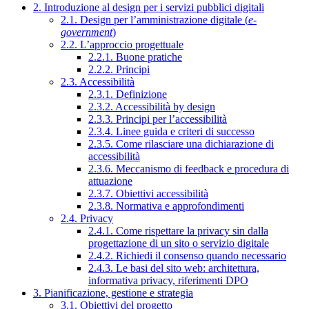
2. Introduzione al design per i servizi pubblici digitali
2.1. Design per l’amministrazione digitale (
e-
government
)
2.2. L’approccio progettuale
2.2.1. Buone pratiche
2.2.2. Principi
2.3. Accessibilità
2.3.1. Definizione
2.3.2. Accessibilità by design
2.3.3. Principi per l’accessibilità
2.3.4. Linee guida e criteri di successo
2.3.5. Come rilasciare una dichiarazione di
accessibilità
2.3.6. Meccanismo di feedback e procedura di
attuazione
2.3.7. Obiettivi accessibilità
2.3.8. Normativa e approfondimenti
2.4. Privacy
2.4.1. Come rispettare la privacy sin dalla
progettazione di un sito o servizio digitale
2.4.2. Richiedi il consenso quando necessario
2.4.3. Le basi del sito web: architettura,
informativa privacy, riferimenti DPO
3. Pianificazione, gestione e strategia
3.1. Obiettivi del progetto