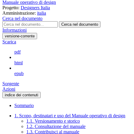
Manuale operativo di design
Progetto:
Designers Italia
Amministrazione:
italia
Cerca nel documento
Cerca nel documento
Informazioni
versione-corrente
Scarica
pdf
html
epub
Sorgente
Azioni
indice dei contenuti
Sommario
1. Scopo, destinatari e uso del Manuale operativo di design
1.1. Versionamento e storico
1.2. Consultazione del manuale
1.3. Contribuisci al manuale