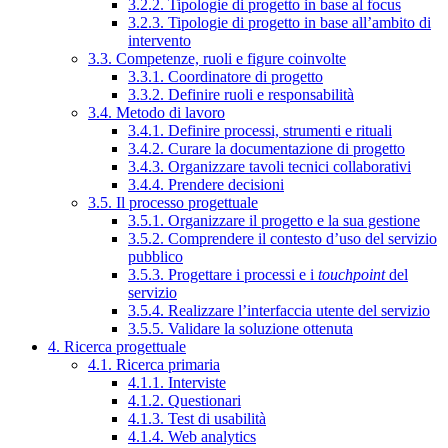
3.2.2. Tipologie di progetto in base al focus
3.2.3. Tipologie di progetto in base all’ambito di
intervento
3.3. Competenze, ruoli e figure coinvolte
3.3.1. Coordinatore di progetto
3.3.2. Definire ruoli e responsabilità
3.4. Metodo di lavoro
3.4.1. Definire processi, strumenti e rituali
3.4.2. Curare la documentazione di progetto
3.4.3. Organizzare tavoli tecnici collaborativi
3.4.4. Prendere decisioni
3.5. Il processo progettuale
3.5.1. Organizzare il progetto e la sua gestione
3.5.2. Comprendere il contesto d’uso del servizio
pubblico
3.5.3. Progettare i processi e i
touchpoint
del
servizio
3.5.4. Realizzare l’interfaccia utente del servizio
3.5.5. Validare la soluzione ottenuta
4. Ricerca progettuale
4.1. Ricerca primaria
4.1.1. Interviste
4.1.2. Questionari
4.1.3. Test di usabilità
4.1.4. Web analytics