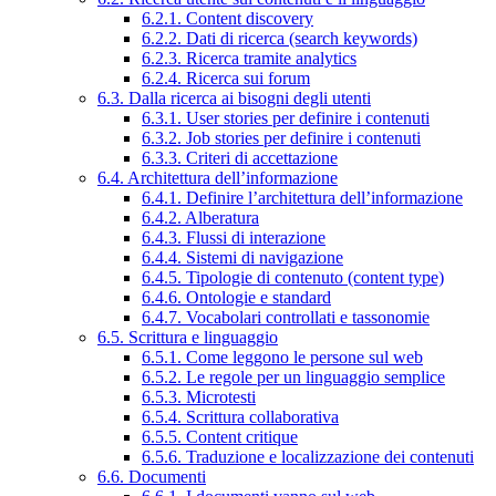
6.2.1. Content discovery
6.2.2. Dati di ricerca (search keywords)
6.2.3. Ricerca tramite analytics
6.2.4. Ricerca sui forum
6.3. Dalla ricerca ai bisogni degli utenti
6.3.1. User stories per definire i contenuti
6.3.2. Job stories per definire i contenuti
6.3.3. Criteri di accettazione
6.4. Architettura dell’informazione
6.4.1. Definire l’architettura dell’informazione
6.4.2. Alberatura
6.4.3. Flussi di interazione
6.4.4. Sistemi di navigazione
6.4.5. Tipologie di contenuto (content type)
6.4.6. Ontologie e standard
6.4.7. Vocabolari controllati e tassonomie
6.5. Scrittura e linguaggio
6.5.1. Come leggono le persone sul web
6.5.2. Le regole per un linguaggio semplice
6.5.3. Microtesti
6.5.4. Scrittura collaborativa
6.5.5. Content critique
6.5.6. Traduzione e localizzazione dei contenuti
6.6. Documenti