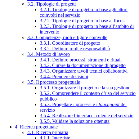
3.2. Tipologie di progetti
3.2.1. Tipologie di progetto in base agli attori
coinvolti nel servizio
3.2.2. Tipologie di progetto in base al focus
3.2.3. Tipologie di progetto in base all’ambito di
intervento
3.3. Competenze, ruoli e figure coinvolte
3.3.1. Coordinatore di progetto
3.3.2. Definire ruoli e responsabilità
3.4. Metodo di lavoro
3.4.1. Definire processi, strumenti e rituali
3.4.2. Curare la documentazione di progetto
3.4.3. Organizzare tavoli tecnici collaborativi
3.4.4. Prendere decisioni
3.5. Il processo progettuale
3.5.1. Organizzare il progetto e la sua gestione
3.5.2. Comprendere il contesto d’uso del servizio
pubblico
3.5.3. Progettare i processi e i
touchpoint
del
servizio
3.5.4. Realizzare l’interfaccia utente del servizio
3.5.5. Validare la soluzione ottenuta
4. Ricerca progettuale
4.1. Ricerca primaria
4.1.1. Interviste