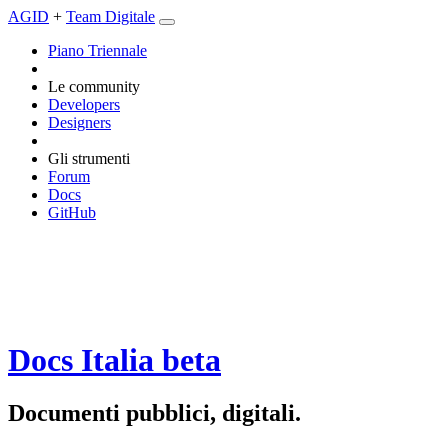
AGID
+
Team Digitale
Piano Triennale
Le community
Developers
Designers
Gli strumenti
Forum
Docs
GitHub
Docs Italia
beta
Documenti pubblici, digitali.