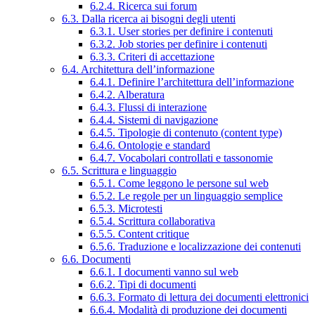
6.2.4. Ricerca sui forum
6.3. Dalla ricerca ai bisogni degli utenti
6.3.1. User stories per definire i contenuti
6.3.2. Job stories per definire i contenuti
6.3.3. Criteri di accettazione
6.4. Architettura dell’informazione
6.4.1. Definire l’architettura dell’informazione
6.4.2. Alberatura
6.4.3. Flussi di interazione
6.4.4. Sistemi di navigazione
6.4.5. Tipologie di contenuto (content type)
6.4.6. Ontologie e standard
6.4.7. Vocabolari controllati e tassonomie
6.5. Scrittura e linguaggio
6.5.1. Come leggono le persone sul web
6.5.2. Le regole per un linguaggio semplice
6.5.3. Microtesti
6.5.4. Scrittura collaborativa
6.5.5. Content critique
6.5.6. Traduzione e localizzazione dei contenuti
6.6. Documenti
6.6.1. I documenti vanno sul web
6.6.2. Tipi di documenti
6.6.3. Formato di lettura dei documenti elettronici
6.6.4. Modalità di produzione dei documenti