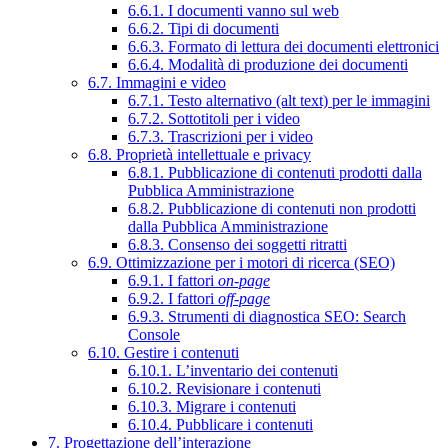
6.6.1. I documenti vanno sul web
6.6.2. Tipi di documenti
6.6.3. Formato di lettura dei documenti elettronici
6.6.4. Modalità di produzione dei documenti
6.7. Immagini e video
6.7.1. Testo alternativo (alt text) per le immagini
6.7.2. Sottotitoli per i video
6.7.3. Trascrizioni per i video
6.8. Proprietà intellettuale e privacy
6.8.1. Pubblicazione di contenuti prodotti dalla
Pubblica Amministrazione
6.8.2. Pubblicazione di contenuti non prodotti
dalla Pubblica Amministrazione
6.8.3. Consenso dei soggetti ritratti
6.9. Ottimizzazione per i motori di ricerca (SEO)
6.9.1. I fattori
on-page
6.9.2. I fattori
off-page
6.9.3. Strumenti di diagnostica SEO: Search
Console
6.10. Gestire i contenuti
6.10.1. L’inventario dei contenuti
6.10.2. Revisionare i contenuti
6.10.3. Migrare i contenuti
6.10.4. Pubblicare i contenuti
7. Progettazione dell’interazione