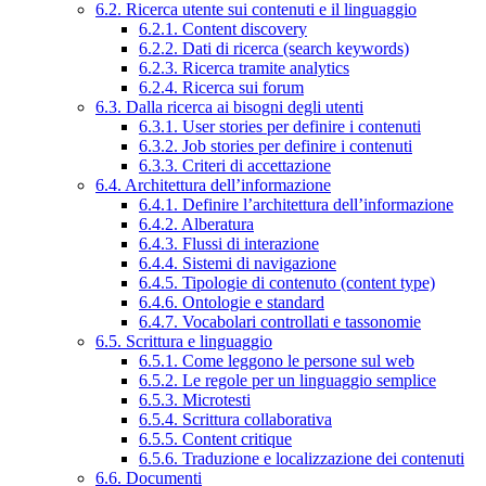
6.2. Ricerca utente sui contenuti e il linguaggio
6.2.1. Content discovery
6.2.2. Dati di ricerca (search keywords)
6.2.3. Ricerca tramite analytics
6.2.4. Ricerca sui forum
6.3. Dalla ricerca ai bisogni degli utenti
6.3.1. User stories per definire i contenuti
6.3.2. Job stories per definire i contenuti
6.3.3. Criteri di accettazione
6.4. Architettura dell’informazione
6.4.1. Definire l’architettura dell’informazione
6.4.2. Alberatura
6.4.3. Flussi di interazione
6.4.4. Sistemi di navigazione
6.4.5. Tipologie di contenuto (content type)
6.4.6. Ontologie e standard
6.4.7. Vocabolari controllati e tassonomie
6.5. Scrittura e linguaggio
6.5.1. Come leggono le persone sul web
6.5.2. Le regole per un linguaggio semplice
6.5.3. Microtesti
6.5.4. Scrittura collaborativa
6.5.5. Content critique
6.5.6. Traduzione e localizzazione dei contenuti
6.6. Documenti