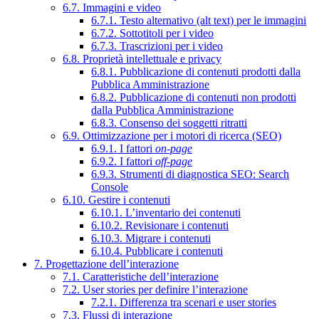
6.7. Immagini e video
6.7.1. Testo alternativo (alt text) per le immagini
6.7.2. Sottotitoli per i video
6.7.3. Trascrizioni per i video
6.8. Proprietà intellettuale e privacy
6.8.1. Pubblicazione di contenuti prodotti dalla
Pubblica Amministrazione
6.8.2. Pubblicazione di contenuti non prodotti
dalla Pubblica Amministrazione
6.8.3. Consenso dei soggetti ritratti
6.9. Ottimizzazione per i motori di ricerca (SEO)
6.9.1. I fattori
on-page
6.9.2. I fattori
off-page
6.9.3. Strumenti di diagnostica SEO: Search
Console
6.10. Gestire i contenuti
6.10.1. L’inventario dei contenuti
6.10.2. Revisionare i contenuti
6.10.3. Migrare i contenuti
6.10.4. Pubblicare i contenuti
7. Progettazione dell’interazione
7.1. Caratteristiche dell’interazione
7.2. User stories per definire l’interazione
7.2.1. Differenza tra scenari e user stories
7.3. Flussi di interazione