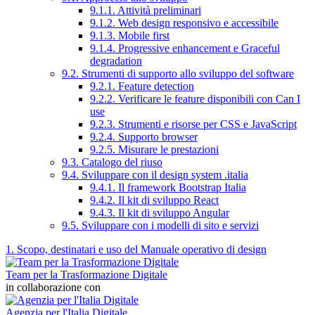
9.1.1. Attività preliminari
9.1.2. Web design responsivo e accessibile
9.1.3. Mobile first
9.1.4. Progressive enhancement e Graceful
degradation
9.2. Strumenti di supporto allo sviluppo del software
9.2.1. Feature detection
9.2.2. Verificare le feature disponibili con Can I
use
9.2.3. Strumenti e risorse per CSS e JavaScript
9.2.4. Supporto browser
9.2.5. Misurare le prestazioni
9.3. Catalogo del riuso
9.4. Sviluppare con il design system .italia
9.4.1. Il framework Bootstrap Italia
9.4.2. Il kit di sviluppo React
9.4.3. Il kit di sviluppo Angular
9.5. Sviluppare con i modelli di sito e servizi
1. Scopo, destinatari e uso del Manuale operativo di design
Team per la Trasformazione Digitale
in collaborazione con
Agenzia per l'Italia Digitale