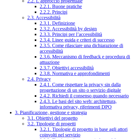
2.2. L’approccio progettuale
2.2.1. Buone pratiche
2.2.2. Principi
2.3. Accessibilità
2.3.1. Definizione
2.3.2. Accessibilità by design
2.3.3. Principi per l’accessibilità
2.3.4. Linee guida e criteri di successo
2.3.5. Come rilasciare una dichiarazione di
accessibilità
2.3.6. Meccanismo di feedback e procedura di
attuazione
2.3.7. Obiettivi accessibilità
2.3.8. Normativa e approfondimenti
2.4. Privacy
2.4.1. Come rispettare la privacy sin dalla
progettazione di un sito o servizio digitale
2.4.2. Richiedi il consenso quando necessario
2.4.3. Le basi del sito web: architettura,
informativa privacy, riferimenti DPO
3. Pianificazione, gestione e strategia
3.1. Obiettivi del progetto
3.2. Tipologie di progetti
3.2.1. Tipologie di progetto in base agli attori
coinvolti nel servizio