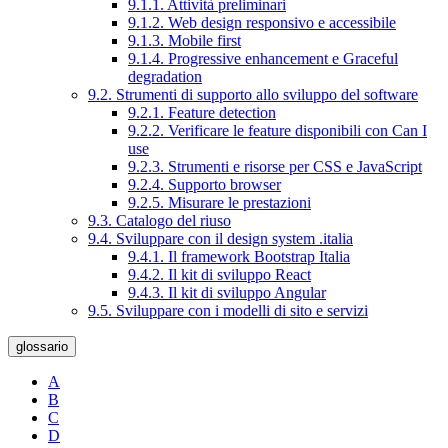
9.1.1. Attività preliminari
9.1.2. Web design responsivo e accessibile
9.1.3. Mobile first
9.1.4. Progressive enhancement e Graceful
degradation
9.2. Strumenti di supporto allo sviluppo del software
9.2.1. Feature detection
9.2.2. Verificare le feature disponibili con Can I
use
9.2.3. Strumenti e risorse per CSS e JavaScript
9.2.4. Supporto browser
9.2.5. Misurare le prestazioni
9.3. Catalogo del riuso
9.4. Sviluppare con il design system .italia
9.4.1. Il framework Bootstrap Italia
9.4.2. Il kit di sviluppo React
9.4.3. Il kit di sviluppo Angular
9.5. Sviluppare con i modelli di sito e servizi
glossario
A
B
C
D