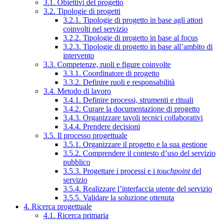
3.1. Obiettivi del progetto
3.2. Tipologie di progetti
3.2.1. Tipologie di progetto in base agli attori
coinvolti nel servizio
3.2.2. Tipologie di progetto in base al focus
3.2.3. Tipologie di progetto in base all’ambito di
intervento
3.3. Competenze, ruoli e figure coinvolte
3.3.1. Coordinatore di progetto
3.3.2. Definire ruoli e responsabilità
3.4. Metodo di lavoro
3.4.1. Definire processi, strumenti e rituali
3.4.2. Curare la documentazione di progetto
3.4.3. Organizzare tavoli tecnici collaborativi
3.4.4. Prendere decisioni
3.5. Il processo progettuale
3.5.1. Organizzare il progetto e la sua gestione
3.5.2. Comprendere il contesto d’uso del servizio
pubblico
3.5.3. Progettare i processi e i
touchpoint
del
servizio
3.5.4. Realizzare l’interfaccia utente del servizio
3.5.5. Validare la soluzione ottenuta
4. Ricerca progettuale
4.1. Ricerca primaria