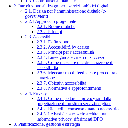
1.3. Contribuisci al manuale
2. Introduzione al design per i servizi pubblici digitali
2.1. Design per l’amministrazione digitale (
e-
government
)
2.2. L’approccio progettuale
2.2.1. Buone pratiche
2.2.2. Principi
2.3. Accessibilità
2.3.1. Definizione
2.3.2. Accessibilità by design
2.3.3. Principi per l’accessibilità
2.3.4. Linee guida e criteri di successo
2.3.5. Come rilasciare una dichiarazione di
accessibilità
2.3.6. Meccanismo di feedback e procedura di
attuazione
2.3.7. Obiettivi accessibilità
2.3.8. Normativa e approfondimenti
2.4. Privacy
2.4.1. Come rispettare la privacy sin dalla
progettazione di un sito o servizio digitale
2.4.2. Richiedi il consenso quando necessario
2.4.3. Le basi del sito web: architettura,
informativa privacy, riferimenti DPO
3. Pianificazione, gestione e strategia