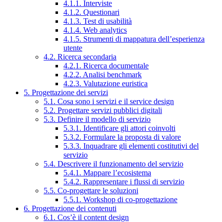
4.1.1. Interviste
4.1.2. Questionari
4.1.3. Test di usabilità
4.1.4. Web analytics
4.1.5. Strumenti di mappatura dell’esperienza
utente
4.2. Ricerca secondaria
4.2.1. Ricerca documentale
4.2.2. Analisi benchmark
4.2.3. Valutazione euristica
5. Progettazione dei servizi
5.1. Cosa sono i servizi e il service design
5.2. Progettare servizi pubblici digitali
5.3. Definire il modello di servizio
5.3.1. Identificare gli attori coinvolti
5.3.2. Formulare la proposta di valore
5.3.3. Inquadrare gli elementi costitutivi del
servizio
5.4. Descrivere il funzionamento del servizio
5.4.1. Mappare l’ecosistema
5.4.2. Rappresentare i flussi di servizio
5.5. Co-progettare le soluzioni
5.5.1. Workshop di co-progettazione
6. Progettazione dei contenuti
6.1. Cos’è il content design