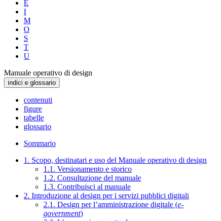
E
I
M
O
S
T
U
Manuale operativo di design
indici e glossario
contenuti
figure
tabelle
glossario
Sommario
1. Scopo, destinatari e uso del Manuale operativo di design
1.1. Versionamento e storico
1.2. Consultazione del manuale
1.3. Contribuisci al manuale
2. Introduzione al design per i servizi pubblici digitali
2.1. Design per l’amministrazione digitale (
e-
government
)