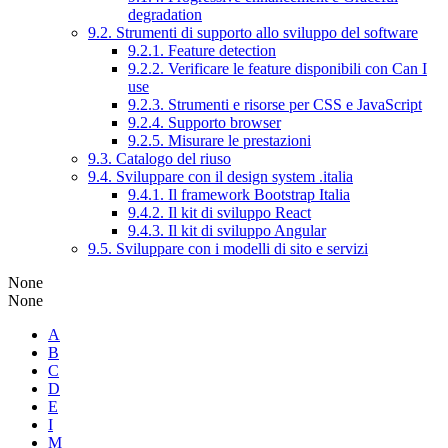
degradation
9.2. Strumenti di supporto allo sviluppo del software
9.2.1. Feature detection
9.2.2. Verificare le feature disponibili con Can I
use
9.2.3. Strumenti e risorse per CSS e JavaScript
9.2.4. Supporto browser
9.2.5. Misurare le prestazioni
9.3. Catalogo del riuso
9.4. Sviluppare con il design system .italia
9.4.1. Il framework Bootstrap Italia
9.4.2. Il kit di sviluppo React
9.4.3. Il kit di sviluppo Angular
9.5. Sviluppare con i modelli di sito e servizi
None
None
A
B
C
D
E
I
M