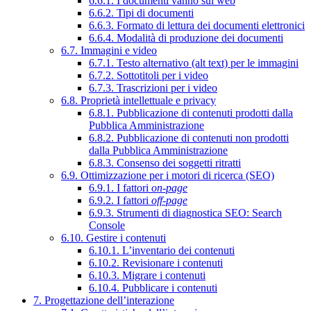
6.6.1. I documenti vanno sul web
6.6.2. Tipi di documenti
6.6.3. Formato di lettura dei documenti elettronici
6.6.4. Modalità di produzione dei documenti
6.7. Immagini e video
6.7.1. Testo alternativo (alt text) per le immagini
6.7.2. Sottotitoli per i video
6.7.3. Trascrizioni per i video
6.8. Proprietà intellettuale e privacy
6.8.1. Pubblicazione di contenuti prodotti dalla
Pubblica Amministrazione
6.8.2. Pubblicazione di contenuti non prodotti
dalla Pubblica Amministrazione
6.8.3. Consenso dei soggetti ritratti
6.9. Ottimizzazione per i motori di ricerca (SEO)
6.9.1. I fattori
on-page
6.9.2. I fattori
off-page
6.9.3. Strumenti di diagnostica SEO: Search
Console
6.10. Gestire i contenuti
6.10.1. L’inventario dei contenuti
6.10.2. Revisionare i contenuti
6.10.3. Migrare i contenuti
6.10.4. Pubblicare i contenuti
7. Progettazione dell’interazione