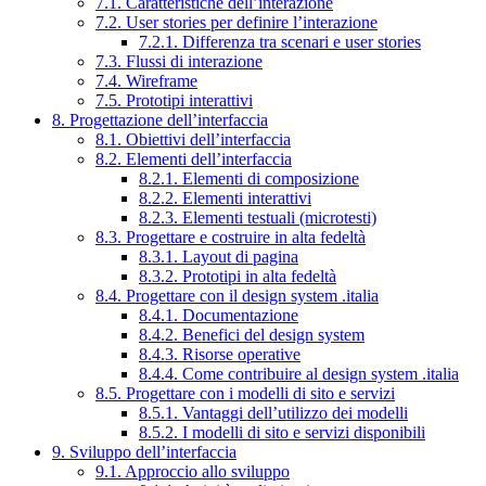
7.1. Caratteristiche dell’interazione
7.2. User stories per definire l’interazione
7.2.1. Differenza tra scenari e user stories
7.3. Flussi di interazione
7.4. Wireframe
7.5. Prototipi interattivi
8. Progettazione dell’interfaccia
8.1. Obiettivi dell’interfaccia
8.2. Elementi dell’interfaccia
8.2.1. Elementi di composizione
8.2.2. Elementi interattivi
8.2.3. Elementi testuali (microtesti)
8.3. Progettare e costruire in alta fedeltà
8.3.1. Layout di pagina
8.3.2. Prototipi in alta fedeltà
8.4. Progettare con il design system .italia
8.4.1. Documentazione
8.4.2. Benefici del design system
8.4.3. Risorse operative
8.4.4. Come contribuire al design system .italia
8.5. Progettare con i modelli di sito e servizi
8.5.1. Vantaggi dell’utilizzo dei modelli
8.5.2. I modelli di sito e servizi disponibili
9. Sviluppo dell’interfaccia
9.1. Approccio allo sviluppo