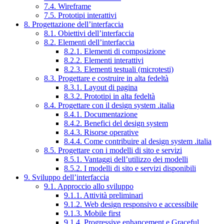
7.4. Wireframe
7.5. Prototipi interattivi
8. Progettazione dell’interfaccia
8.1. Obiettivi dell’interfaccia
8.2. Elementi dell’interfaccia
8.2.1. Elementi di composizione
8.2.2. Elementi interattivi
8.2.3. Elementi testuali (microtesti)
8.3. Progettare e costruire in alta fedeltà
8.3.1. Layout di pagina
8.3.2. Prototipi in alta fedeltà
8.4. Progettare con il design system .italia
8.4.1. Documentazione
8.4.2. Benefici del design system
8.4.3. Risorse operative
8.4.4. Come contribuire al design system .italia
8.5. Progettare con i modelli di sito e servizi
8.5.1. Vantaggi dell’utilizzo dei modelli
8.5.2. I modelli di sito e servizi disponibili
9. Sviluppo dell’interfaccia
9.1. Approccio allo sviluppo
9.1.1. Attività preliminari
9.1.2. Web design responsivo e accessibile
9.1.3. Mobile first
9.1.4. Progressive enhancement e Graceful