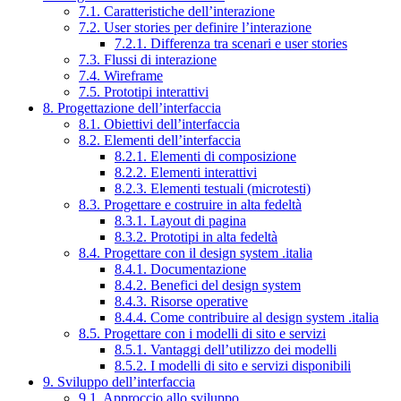
7.1. Caratteristiche dell’interazione
7.2. User stories per definire l’interazione
7.2.1. Differenza tra scenari e user stories
7.3. Flussi di interazione
7.4. Wireframe
7.5. Prototipi interattivi
8. Progettazione dell’interfaccia
8.1. Obiettivi dell’interfaccia
8.2. Elementi dell’interfaccia
8.2.1. Elementi di composizione
8.2.2. Elementi interattivi
8.2.3. Elementi testuali (microtesti)
8.3. Progettare e costruire in alta fedeltà
8.3.1. Layout di pagina
8.3.2. Prototipi in alta fedeltà
8.4. Progettare con il design system .italia
8.4.1. Documentazione
8.4.2. Benefici del design system
8.4.3. Risorse operative
8.4.4. Come contribuire al design system .italia
8.5. Progettare con i modelli di sito e servizi
8.5.1. Vantaggi dell’utilizzo dei modelli
8.5.2. I modelli di sito e servizi disponibili
9. Sviluppo dell’interfaccia
9.1. Approccio allo sviluppo