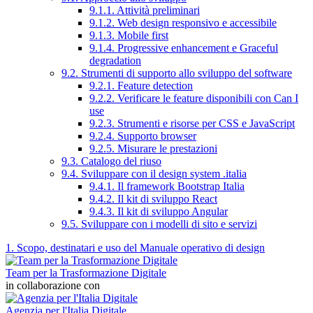
9.1.1. Attività preliminari
9.1.2. Web design responsivo e accessibile
9.1.3. Mobile first
9.1.4. Progressive enhancement e Graceful
degradation
9.2. Strumenti di supporto allo sviluppo del software
9.2.1. Feature detection
9.2.2. Verificare le feature disponibili con Can I
use
9.2.3. Strumenti e risorse per CSS e JavaScript
9.2.4. Supporto browser
9.2.5. Misurare le prestazioni
9.3. Catalogo del riuso
9.4. Sviluppare con il design system .italia
9.4.1. Il framework Bootstrap Italia
9.4.2. Il kit di sviluppo React
9.4.3. Il kit di sviluppo Angular
9.5. Sviluppare con i modelli di sito e servizi
1. Scopo, destinatari e uso del Manuale operativo di design
Team per la Trasformazione Digitale
in collaborazione con
Agenzia per l'Italia Digitale