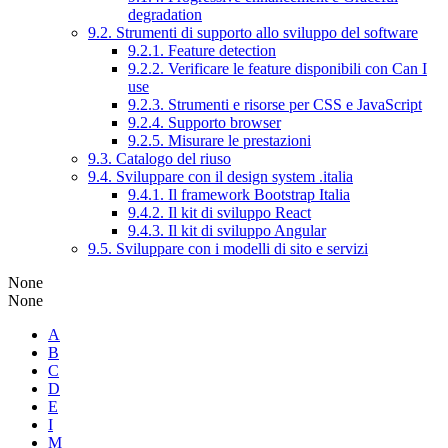
degradation
9.2. Strumenti di supporto allo sviluppo del software
9.2.1. Feature detection
9.2.2. Verificare le feature disponibili con Can I
use
9.2.3. Strumenti e risorse per CSS e JavaScript
9.2.4. Supporto browser
9.2.5. Misurare le prestazioni
9.3. Catalogo del riuso
9.4. Sviluppare con il design system .italia
9.4.1. Il framework Bootstrap Italia
9.4.2. Il kit di sviluppo React
9.4.3. Il kit di sviluppo Angular
9.5. Sviluppare con i modelli di sito e servizi
None
None
A
B
C
D
E
I
M