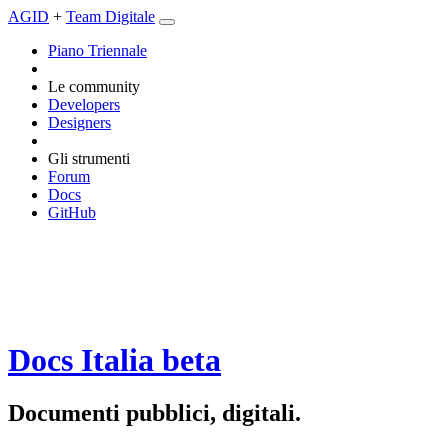
AGID
+
Team Digitale
Piano Triennale
Le community
Developers
Designers
Gli strumenti
Forum
Docs
GitHub
Docs Italia
beta
Documenti pubblici, digitali.