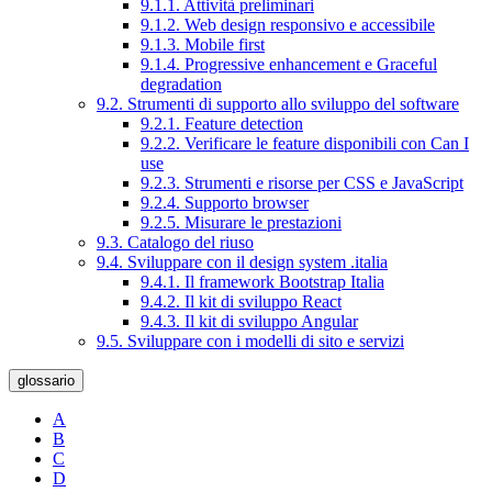
9.1.1. Attività preliminari
9.1.2. Web design responsivo e accessibile
9.1.3. Mobile first
9.1.4. Progressive enhancement e Graceful
degradation
9.2. Strumenti di supporto allo sviluppo del software
9.2.1. Feature detection
9.2.2. Verificare le feature disponibili con Can I
use
9.2.3. Strumenti e risorse per CSS e JavaScript
9.2.4. Supporto browser
9.2.5. Misurare le prestazioni
9.3. Catalogo del riuso
9.4. Sviluppare con il design system .italia
9.4.1. Il framework Bootstrap Italia
9.4.2. Il kit di sviluppo React
9.4.3. Il kit di sviluppo Angular
9.5. Sviluppare con i modelli di sito e servizi
glossario
A
B
C
D