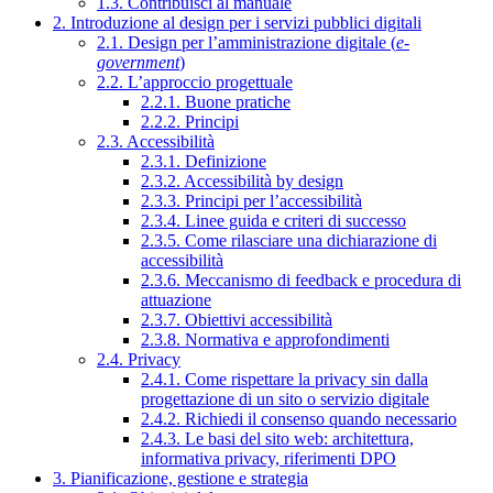
1.3. Contribuisci al manuale
2. Introduzione al design per i servizi pubblici digitali
2.1. Design per l’amministrazione digitale (
e-
government
)
2.2. L’approccio progettuale
2.2.1. Buone pratiche
2.2.2. Principi
2.3. Accessibilità
2.3.1. Definizione
2.3.2. Accessibilità by design
2.3.3. Principi per l’accessibilità
2.3.4. Linee guida e criteri di successo
2.3.5. Come rilasciare una dichiarazione di
accessibilità
2.3.6. Meccanismo di feedback e procedura di
attuazione
2.3.7. Obiettivi accessibilità
2.3.8. Normativa e approfondimenti
2.4. Privacy
2.4.1. Come rispettare la privacy sin dalla
progettazione di un sito o servizio digitale
2.4.2. Richiedi il consenso quando necessario
2.4.3. Le basi del sito web: architettura,
informativa privacy, riferimenti DPO
3. Pianificazione, gestione e strategia