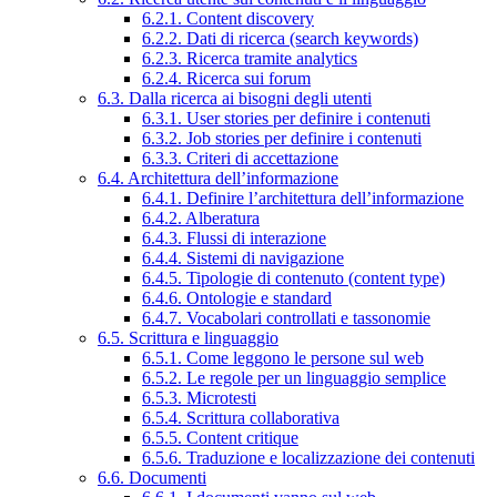
6.2.1. Content discovery
6.2.2. Dati di ricerca (search keywords)
6.2.3. Ricerca tramite analytics
6.2.4. Ricerca sui forum
6.3. Dalla ricerca ai bisogni degli utenti
6.3.1. User stories per definire i contenuti
6.3.2. Job stories per definire i contenuti
6.3.3. Criteri di accettazione
6.4. Architettura dell’informazione
6.4.1. Definire l’architettura dell’informazione
6.4.2. Alberatura
6.4.3. Flussi di interazione
6.4.4. Sistemi di navigazione
6.4.5. Tipologie di contenuto (content type)
6.4.6. Ontologie e standard
6.4.7. Vocabolari controllati e tassonomie
6.5. Scrittura e linguaggio
6.5.1. Come leggono le persone sul web
6.5.2. Le regole per un linguaggio semplice
6.5.3. Microtesti
6.5.4. Scrittura collaborativa
6.5.5. Content critique
6.5.6. Traduzione e localizzazione dei contenuti
6.6. Documenti