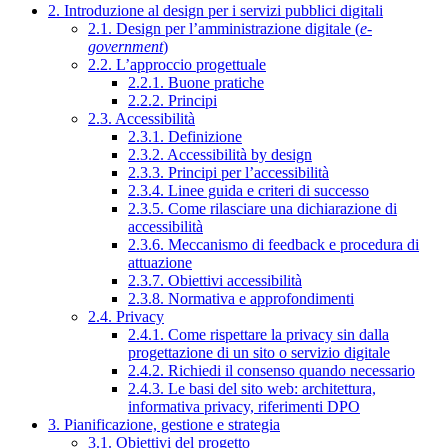
2. Introduzione al design per i servizi pubblici digitali
2.1. Design per l’amministrazione digitale (
e-
government
)
2.2. L’approccio progettuale
2.2.1. Buone pratiche
2.2.2. Principi
2.3. Accessibilità
2.3.1. Definizione
2.3.2. Accessibilità by design
2.3.3. Principi per l’accessibilità
2.3.4. Linee guida e criteri di successo
2.3.5. Come rilasciare una dichiarazione di
accessibilità
2.3.6. Meccanismo di feedback e procedura di
attuazione
2.3.7. Obiettivi accessibilità
2.3.8. Normativa e approfondimenti
2.4. Privacy
2.4.1. Come rispettare la privacy sin dalla
progettazione di un sito o servizio digitale
2.4.2. Richiedi il consenso quando necessario
2.4.3. Le basi del sito web: architettura,
informativa privacy, riferimenti DPO
3. Pianificazione, gestione e strategia
3.1. Obiettivi del progetto