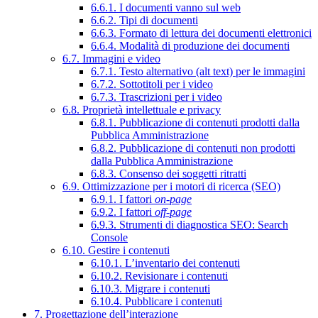
6.6.1. I documenti vanno sul web
6.6.2. Tipi di documenti
6.6.3. Formato di lettura dei documenti elettronici
6.6.4. Modalità di produzione dei documenti
6.7. Immagini e video
6.7.1. Testo alternativo (alt text) per le immagini
6.7.2. Sottotitoli per i video
6.7.3. Trascrizioni per i video
6.8. Proprietà intellettuale e privacy
6.8.1. Pubblicazione di contenuti prodotti dalla
Pubblica Amministrazione
6.8.2. Pubblicazione di contenuti non prodotti
dalla Pubblica Amministrazione
6.8.3. Consenso dei soggetti ritratti
6.9. Ottimizzazione per i motori di ricerca (SEO)
6.9.1. I fattori
on-page
6.9.2. I fattori
off-page
6.9.3. Strumenti di diagnostica SEO: Search
Console
6.10. Gestire i contenuti
6.10.1. L’inventario dei contenuti
6.10.2. Revisionare i contenuti
6.10.3. Migrare i contenuti
6.10.4. Pubblicare i contenuti
7. Progettazione dell’interazione