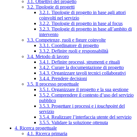
3.1. Obiettivi del progetto
3.2. Tipologie di progetti
3.2.1. Tipologie di progetto in base agli attori
coinvolti nel servizio
3.2.2. Tipologie di progetto in base al focus
3.2.3. Tipologie di progetto in base all’ambito di
intervento
3.3. Competenze, ruoli e figure coinvolte
3.3.1. Coordinatore di progetto
3.3.2. Definire ruoli e responsabilità
3.4. Metodo di lavoro
3.4.1. Definire processi, strumenti e rituali
3.4.2. Curare la documentazione di progetto
3.4.3. Organizzare tavoli tecnici collaborativi
3.4.4. Prendere decisioni
3.5. Il processo progettuale
3.5.1. Organizzare il progetto e la sua gestione
3.5.2. Comprendere il contesto d’uso del servizio
pubblico
3.5.3. Progettare i processi e i
touchpoint
del
servizio
3.5.4. Realizzare l’interfaccia utente del servizio
3.5.5. Validare la soluzione ottenuta
4. Ricerca progettuale
4.1. Ricerca primaria