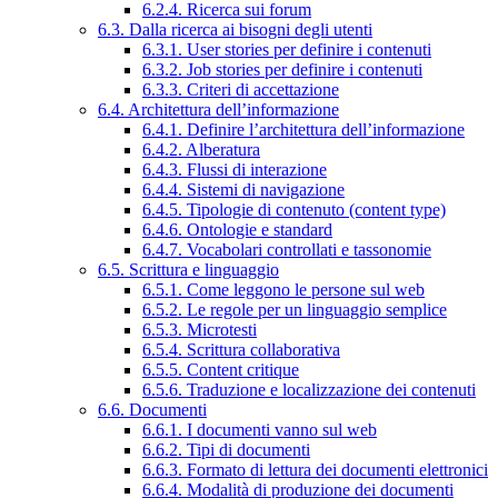
6.2.4. Ricerca sui forum
6.3. Dalla ricerca ai bisogni degli utenti
6.3.1. User stories per definire i contenuti
6.3.2. Job stories per definire i contenuti
6.3.3. Criteri di accettazione
6.4. Architettura dell’informazione
6.4.1. Definire l’architettura dell’informazione
6.4.2. Alberatura
6.4.3. Flussi di interazione
6.4.4. Sistemi di navigazione
6.4.5. Tipologie di contenuto (content type)
6.4.6. Ontologie e standard
6.4.7. Vocabolari controllati e tassonomie
6.5. Scrittura e linguaggio
6.5.1. Come leggono le persone sul web
6.5.2. Le regole per un linguaggio semplice
6.5.3. Microtesti
6.5.4. Scrittura collaborativa
6.5.5. Content critique
6.5.6. Traduzione e localizzazione dei contenuti
6.6. Documenti
6.6.1. I documenti vanno sul web
6.6.2. Tipi di documenti
6.6.3. Formato di lettura dei documenti elettronici
6.6.4. Modalità di produzione dei documenti