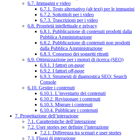
6.7. Immagini e video
6.7.1. Testo alternativo (alt text) per le immagini
6.7.2. Sottotitoli per i video
6.7.3. Trascrizioni per i video
6.8. Proprietà intellettuale e privacy
6.8.1. Pubblicazione di contenuti prodotti dalla
Pubblica Amministrazione
6.8.2. Pubblicazione di contenuti non prodotti
dalla Pubblica Amministrazione
6.8.3. Consenso dei soggetti ritratti
6.9. Ottimizzazione per i motori di ricerca (SEO)
6.9.1. I fattori
on-page
6.9.2. I fattori
off-page
6.9.3. Strumenti di diagnostica SEO: Search
Console
6.10. Gestire i contenuti
6.10.1. L’inventario dei contenuti
6.10.2. Revisionare i contenuti
6.10.3. Migrare i contenuti
6.10.4. Pubblicare i contenuti
7. Progettazione dell’interazione
7.1. Caratteristiche dell’interazione
7.2. User stories per definire l’interazione
7.2.1. Differenza tra scenari e user stories
7.3. Flussi di interazione