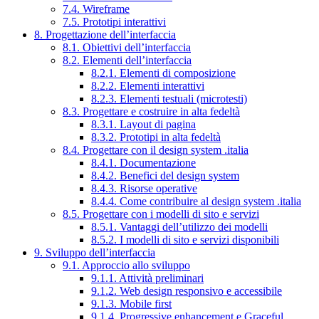
7.4. Wireframe
7.5. Prototipi interattivi
8. Progettazione dell’interfaccia
8.1. Obiettivi dell’interfaccia
8.2. Elementi dell’interfaccia
8.2.1. Elementi di composizione
8.2.2. Elementi interattivi
8.2.3. Elementi testuali (microtesti)
8.3. Progettare e costruire in alta fedeltà
8.3.1. Layout di pagina
8.3.2. Prototipi in alta fedeltà
8.4. Progettare con il design system .italia
8.4.1. Documentazione
8.4.2. Benefici del design system
8.4.3. Risorse operative
8.4.4. Come contribuire al design system .italia
8.5. Progettare con i modelli di sito e servizi
8.5.1. Vantaggi dell’utilizzo dei modelli
8.5.2. I modelli di sito e servizi disponibili
9. Sviluppo dell’interfaccia
9.1. Approccio allo sviluppo
9.1.1. Attività preliminari
9.1.2. Web design responsivo e accessibile
9.1.3. Mobile first
9.1.4. Progressive enhancement e Graceful