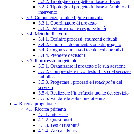
3.2.2. Tipologie di progetto in base al focus
3.2.3. Tipologie di progetto in base all’ambito di
intervento
3.3. Competenze, ruoli e figure coinvolte
3.3.1. Coordinatore di progetto
3.3.2. Definire ruoli e responsabilità
3.4. Metodo di lavoro
3.4.1. Definire processi, strumenti e rituali
3.4.2. Curare la documentazione di progetto
3.4.3. Organizzare tavoli tecnici collaborativi
3.4.4. Prendere decisioni
3.5. Il processo progettuale
3.5.1. Organizzare il progetto e la sua gestione
3.5.2. Comprendere il contesto d’uso del servizio
pubblico
3.5.3. Progettare i processi e i
touchpoint
del
servizio
3.5.4. Realizzare l’interfaccia utente del servizio
3.5.5. Validare la soluzione ottenuta
4. Ricerca progettuale
4.1. Ricerca primaria
4.1.1. Interviste
4.1.2. Questionari
4.1.3. Test di usabilità
4.1.4. Web analytics