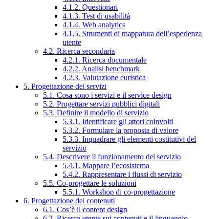
4.1.2. Questionari
4.1.3. Test di usabilità
4.1.4. Web analytics
4.1.5. Strumenti di mappatura dell’esperienza
utente
4.2. Ricerca secondaria
4.2.1. Ricerca documentale
4.2.2. Analisi benchmark
4.2.3. Valutazione euristica
5. Progettazione dei servizi
5.1. Cosa sono i servizi e il service design
5.2. Progettare servizi pubblici digitali
5.3. Definire il modello di servizio
5.3.1. Identificare gli attori coinvolti
5.3.2. Formulare la proposta di valore
5.3.3. Inquadrare gli elementi costitutivi del
servizio
5.4. Descrivere il funzionamento del servizio
5.4.1. Mappare l’ecosistema
5.4.2. Rappresentare i flussi di servizio
5.5. Co-progettare le soluzioni
5.5.1. Workshop di co-progettazione
6. Progettazione dei contenuti
6.1. Cos’è il content design
6.2. Ricerca utente sui contenuti e il linguaggio