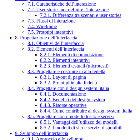
7.1. Caratteristiche dell’interazione
7.2. User stories per definire l’interazione
7.2.1. Differenza tra scenari e user stories
7.3. Flussi di interazione
7.4. Wireframe
7.5. Prototipi interattivi
8. Progettazione dell’interfaccia
8.1. Obiettivi dell’interfaccia
8.2. Elementi dell’interfaccia
8.2.1. Elementi di composizione
8.2.2. Elementi interattivi
8.2.3. Elementi testuali (microtesti)
8.3. Progettare e costruire in alta fedeltà
8.3.1. Layout di pagina
8.3.2. Prototipi in alta fedeltà
8.4. Progettare con il design system .italia
8.4.1. Documentazione
8.4.2. Benefici del design system
8.4.3. Risorse operative
8.4.4. Come contribuire al design system .italia
8.5. Progettare con i modelli di sito e servizi
8.5.1. Vantaggi dell’utilizzo dei modelli
8.5.2. I modelli di sito e servizi disponibili
9. Sviluppo dell’interfaccia
9.1. Approccio allo sviluppo