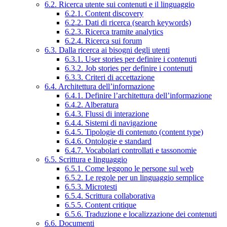
6.2. Ricerca utente sui contenuti e il linguaggio
6.2.1. Content discovery
6.2.2. Dati di ricerca (search keywords)
6.2.3. Ricerca tramite analytics
6.2.4. Ricerca sui forum
6.3. Dalla ricerca ai bisogni degli utenti
6.3.1. User stories per definire i contenuti
6.3.2. Job stories per definire i contenuti
6.3.3. Criteri di accettazione
6.4. Architettura dell’informazione
6.4.1. Definire l’architettura dell’informazione
6.4.2. Alberatura
6.4.3. Flussi di interazione
6.4.4. Sistemi di navigazione
6.4.5. Tipologie di contenuto (content type)
6.4.6. Ontologie e standard
6.4.7. Vocabolari controllati e tassonomie
6.5. Scrittura e linguaggio
6.5.1. Come leggono le persone sul web
6.5.2. Le regole per un linguaggio semplice
6.5.3. Microtesti
6.5.4. Scrittura collaborativa
6.5.5. Content critique
6.5.6. Traduzione e localizzazione dei contenuti
6.6. Documenti