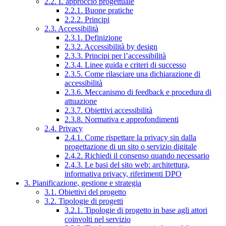
2.2. L’approccio progettuale
2.2.1. Buone pratiche
2.2.2. Principi
2.3. Accessibilità
2.3.1. Definizione
2.3.2. Accessibilità by design
2.3.3. Principi per l’accessibilità
2.3.4. Linee guida e criteri di successo
2.3.5. Come rilasciare una dichiarazione di
accessibilità
2.3.6. Meccanismo di feedback e procedura di
attuazione
2.3.7. Obiettivi accessibilità
2.3.8. Normativa e approfondimenti
2.4. Privacy
2.4.1. Come rispettare la privacy sin dalla
progettazione di un sito o servizio digitale
2.4.2. Richiedi il consenso quando necessario
2.4.3. Le basi del sito web: architettura,
informativa privacy, riferimenti DPO
3. Pianificazione, gestione e strategia
3.1. Obiettivi del progetto
3.2. Tipologie di progetti
3.2.1. Tipologie di progetto in base agli attori
coinvolti nel servizio