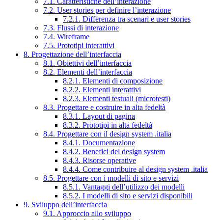
7.1. Caratteristiche dell’interazione
7.2. User stories per definire l’interazione
7.2.1. Differenza tra scenari e user stories
7.3. Flussi di interazione
7.4. Wireframe
7.5. Prototipi interattivi
8. Progettazione dell’interfaccia
8.1. Obiettivi dell’interfaccia
8.2. Elementi dell’interfaccia
8.2.1. Elementi di composizione
8.2.2. Elementi interattivi
8.2.3. Elementi testuali (microtesti)
8.3. Progettare e costruire in alta fedeltà
8.3.1. Layout di pagina
8.3.2. Prototipi in alta fedeltà
8.4. Progettare con il design system .italia
8.4.1. Documentazione
8.4.2. Benefici del design system
8.4.3. Risorse operative
8.4.4. Come contribuire al design system .italia
8.5. Progettare con i modelli di sito e servizi
8.5.1. Vantaggi dell’utilizzo dei modelli
8.5.2. I modelli di sito e servizi disponibili
9. Sviluppo dell’interfaccia
9.1. Approccio allo sviluppo