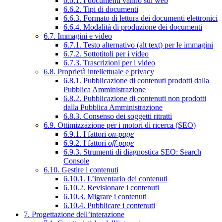
6.6.1. I documenti vanno sul web
6.6.2. Tipi di documenti
6.6.3. Formato di lettura dei documenti elettronici
6.6.4. Modalità di produzione dei documenti
6.7. Immagini e video
6.7.1. Testo alternativo (alt text) per le immagini
6.7.2. Sottotitoli per i video
6.7.3. Trascrizioni per i video
6.8. Proprietà intellettuale e privacy
6.8.1. Pubblicazione di contenuti prodotti dalla
Pubblica Amministrazione
6.8.2. Pubblicazione di contenuti non prodotti
dalla Pubblica Amministrazione
6.8.3. Consenso dei soggetti ritratti
6.9. Ottimizzazione per i motori di ricerca (SEO)
6.9.1. I fattori
on-page
6.9.2. I fattori
off-page
6.9.3. Strumenti di diagnostica SEO: Search
Console
6.10. Gestire i contenuti
6.10.1. L’inventario dei contenuti
6.10.2. Revisionare i contenuti
6.10.3. Migrare i contenuti
6.10.4. Pubblicare i contenuti
7. Progettazione dell’interazione