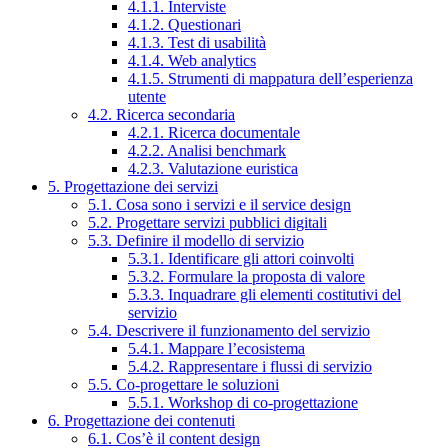
4.1.1. Interviste
4.1.2. Questionari
4.1.3. Test di usabilità
4.1.4. Web analytics
4.1.5. Strumenti di mappatura dell’esperienza
utente
4.2. Ricerca secondaria
4.2.1. Ricerca documentale
4.2.2. Analisi benchmark
4.2.3. Valutazione euristica
5. Progettazione dei servizi
5.1. Cosa sono i servizi e il service design
5.2. Progettare servizi pubblici digitali
5.3. Definire il modello di servizio
5.3.1. Identificare gli attori coinvolti
5.3.2. Formulare la proposta di valore
5.3.3. Inquadrare gli elementi costitutivi del
servizio
5.4. Descrivere il funzionamento del servizio
5.4.1. Mappare l’ecosistema
5.4.2. Rappresentare i flussi di servizio
5.5. Co-progettare le soluzioni
5.5.1. Workshop di co-progettazione
6. Progettazione dei contenuti
6.1. Cos’è il content design