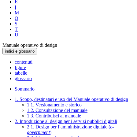
E
I
M
O
S
T
U
Manuale operativo di design
indici e glossario
contenuti
figure
tabelle
glossario
Sommario
1. Scopo, destinatari e uso del Manuale operativo di design
1.1. Versionamento e storico
1.2. Consultazione del manuale
1.3. Contribuisci al manuale
2. Introduzione al design per i servizi pubblici digitali
2.1. Design per l’amministrazione digitale (
e-
government
)