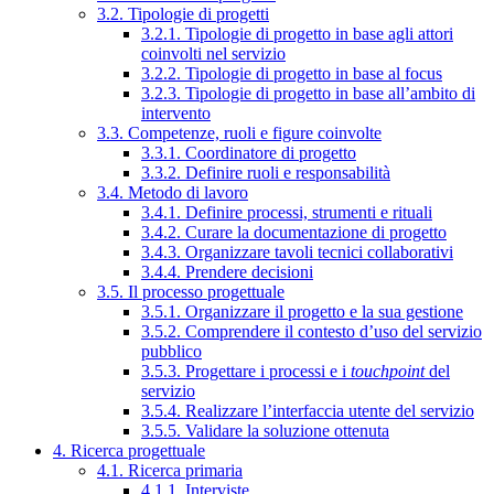
3.2. Tipologie di progetti
3.2.1. Tipologie di progetto in base agli attori
coinvolti nel servizio
3.2.2. Tipologie di progetto in base al focus
3.2.3. Tipologie di progetto in base all’ambito di
intervento
3.3. Competenze, ruoli e figure coinvolte
3.3.1. Coordinatore di progetto
3.3.2. Definire ruoli e responsabilità
3.4. Metodo di lavoro
3.4.1. Definire processi, strumenti e rituali
3.4.2. Curare la documentazione di progetto
3.4.3. Organizzare tavoli tecnici collaborativi
3.4.4. Prendere decisioni
3.5. Il processo progettuale
3.5.1. Organizzare il progetto e la sua gestione
3.5.2. Comprendere il contesto d’uso del servizio
pubblico
3.5.3. Progettare i processi e i
touchpoint
del
servizio
3.5.4. Realizzare l’interfaccia utente del servizio
3.5.5. Validare la soluzione ottenuta
4. Ricerca progettuale
4.1. Ricerca primaria
4.1.1. Interviste