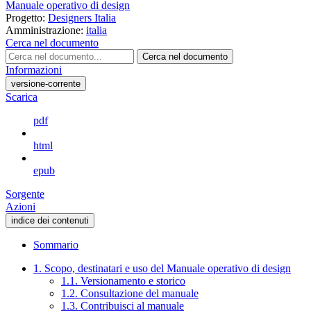
Manuale operativo di design
Progetto:
Designers Italia
Amministrazione:
italia
Cerca nel documento
Cerca nel documento
Informazioni
versione-corrente
Scarica
pdf
html
epub
Sorgente
Azioni
indice dei contenuti
Sommario
1. Scopo, destinatari e uso del Manuale operativo di design
1.1. Versionamento e storico
1.2. Consultazione del manuale
1.3. Contribuisci al manuale