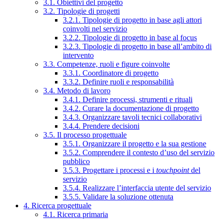
3.1. Obiettivi del progetto
3.2. Tipologie di progetti
3.2.1. Tipologie di progetto in base agli attori
coinvolti nel servizio
3.2.2. Tipologie di progetto in base al focus
3.2.3. Tipologie di progetto in base all’ambito di
intervento
3.3. Competenze, ruoli e figure coinvolte
3.3.1. Coordinatore di progetto
3.3.2. Definire ruoli e responsabilità
3.4. Metodo di lavoro
3.4.1. Definire processi, strumenti e rituali
3.4.2. Curare la documentazione di progetto
3.4.3. Organizzare tavoli tecnici collaborativi
3.4.4. Prendere decisioni
3.5. Il processo progettuale
3.5.1. Organizzare il progetto e la sua gestione
3.5.2. Comprendere il contesto d’uso del servizio
pubblico
3.5.3. Progettare i processi e i
touchpoint
del
servizio
3.5.4. Realizzare l’interfaccia utente del servizio
3.5.5. Validare la soluzione ottenuta
4. Ricerca progettuale
4.1. Ricerca primaria