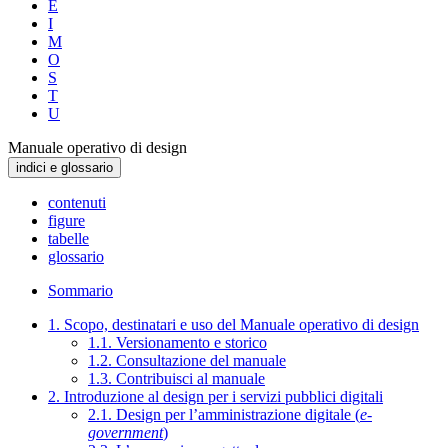
E
I
M
O
S
T
U
Manuale operativo di design
indici e glossario
contenuti
figure
tabelle
glossario
Sommario
1. Scopo, destinatari e uso del Manuale operativo di design
1.1. Versionamento e storico
1.2. Consultazione del manuale
1.3. Contribuisci al manuale
2. Introduzione al design per i servizi pubblici digitali
2.1. Design per l’amministrazione digitale (
e-
government
)