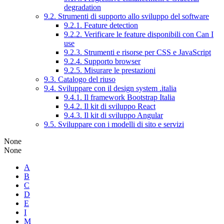
degradation
9.2. Strumenti di supporto allo sviluppo del software
9.2.1. Feature detection
9.2.2. Verificare le feature disponibili con Can I
use
9.2.3. Strumenti e risorse per CSS e JavaScript
9.2.4. Supporto browser
9.2.5. Misurare le prestazioni
9.3. Catalogo del riuso
9.4. Sviluppare con il design system .italia
9.4.1. Il framework Bootstrap Italia
9.4.2. Il kit di sviluppo React
9.4.3. Il kit di sviluppo Angular
9.5. Sviluppare con i modelli di sito e servizi
None
None
A
B
C
D
E
I
M