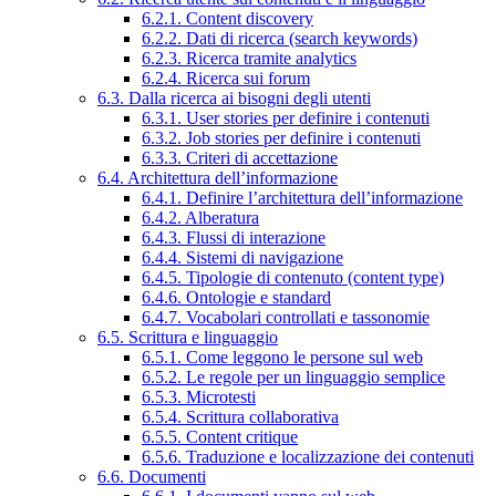
6.2.1. Content discovery
6.2.2. Dati di ricerca (search keywords)
6.2.3. Ricerca tramite analytics
6.2.4. Ricerca sui forum
6.3. Dalla ricerca ai bisogni degli utenti
6.3.1. User stories per definire i contenuti
6.3.2. Job stories per definire i contenuti
6.3.3. Criteri di accettazione
6.4. Architettura dell’informazione
6.4.1. Definire l’architettura dell’informazione
6.4.2. Alberatura
6.4.3. Flussi di interazione
6.4.4. Sistemi di navigazione
6.4.5. Tipologie di contenuto (content type)
6.4.6. Ontologie e standard
6.4.7. Vocabolari controllati e tassonomie
6.5. Scrittura e linguaggio
6.5.1. Come leggono le persone sul web
6.5.2. Le regole per un linguaggio semplice
6.5.3. Microtesti
6.5.4. Scrittura collaborativa
6.5.5. Content critique
6.5.6. Traduzione e localizzazione dei contenuti
6.6. Documenti