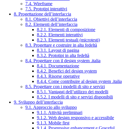
7.4. Wireframe
7.5. Prototipi interattivi
8. Progettazione dell’interfaccia
8.1. Obiettivi dell’interfaccia
8.2. Elementi dell’interfaccia
8.2.1. Elementi di composizione
8.2.2. Elementi interattivi
8.2.3. Elementi testuali (microtesti)
8.3. Progettare e costruire in alta fedeltà
8.3.1. Layout di pagina
8.3.2. Prototipi in alta fedeltà
8.4. Progettare con il design system .italia
8.4.1. Documentazione
8.4.2. Benefici del design system
8.4.3. Risorse operative
8.4.4. Come contribuire al design system .italia
8.5. Progettare con i modelli di sito e servizi
8.5.1. Vantaggi dell’utilizzo dei modelli
8.5.2. I modelli di sito e servizi disponibili
9. Sviluppo dell’interfaccia
9.1. Approccio allo sviluppo
9.1.1. Attività preliminari
9.1.2. Web design responsivo e accessibile
9.1.3. Mobile first
9.1.4. Progressive enhancement e Graceful