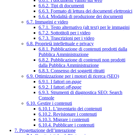
6.6.1. I documenti vanno sul web
6.6.2. Tipi di documenti
6.6.3. Formato di lettura dei documenti elettronici
6.6.4. Modalità di produzione dei documenti
6.7. Immagini e video
6.7.1. Testo alternativo (alt text) per le immagini
6.7.2. Sottotitoli per i video
6.7.3. Trascrizioni per i video
6.8. Proprietà intellettuale e privacy
6.8.1. Pubblicazione di contenuti prodotti dalla
Pubblica Amministrazione
6.8.2. Pubblicazione di contenuti non prodotti
dalla Pubblica Amministrazione
6.8.3. Consenso dei soggetti ritratti
6.9. Ottimizzazione per i motori di ricerca (SEO)
6.9.1. I fattori
on-page
6.9.2. I fattori
off-page
6.9.3. Strumenti di diagnostica SEO: Search
Console
6.10. Gestire i contenuti
6.10.1. L’inventario dei contenuti
6.10.2. Revisionare i contenuti
6.10.3. Migrare i contenuti
6.10.4. Pubblicare i contenuti
7. Progettazione dell’interazione