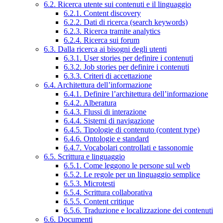
6.2. Ricerca utente sui contenuti e il linguaggio
6.2.1. Content discovery
6.2.2. Dati di ricerca (search keywords)
6.2.3. Ricerca tramite analytics
6.2.4. Ricerca sui forum
6.3. Dalla ricerca ai bisogni degli utenti
6.3.1. User stories per definire i contenuti
6.3.2. Job stories per definire i contenuti
6.3.3. Criteri di accettazione
6.4. Architettura dell’informazione
6.4.1. Definire l’architettura dell’informazione
6.4.2. Alberatura
6.4.3. Flussi di interazione
6.4.4. Sistemi di navigazione
6.4.5. Tipologie di contenuto (content type)
6.4.6. Ontologie e standard
6.4.7. Vocabolari controllati e tassonomie
6.5. Scrittura e linguaggio
6.5.1. Come leggono le persone sul web
6.5.2. Le regole per un linguaggio semplice
6.5.3. Microtesti
6.5.4. Scrittura collaborativa
6.5.5. Content critique
6.5.6. Traduzione e localizzazione dei contenuti
6.6. Documenti