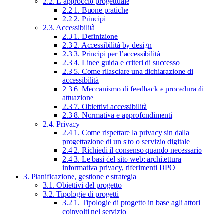
2.2. L’approccio progettuale
2.2.1. Buone pratiche
2.2.2. Principi
2.3. Accessibilità
2.3.1. Definizione
2.3.2. Accessibilità by design
2.3.3. Principi per l’accessibilità
2.3.4. Linee guida e criteri di successo
2.3.5. Come rilasciare una dichiarazione di
accessibilità
2.3.6. Meccanismo di feedback e procedura di
attuazione
2.3.7. Obiettivi accessibilità
2.3.8. Normativa e approfondimenti
2.4. Privacy
2.4.1. Come rispettare la privacy sin dalla
progettazione di un sito o servizio digitale
2.4.2. Richiedi il consenso quando necessario
2.4.3. Le basi del sito web: architettura,
informativa privacy, riferimenti DPO
3. Pianificazione, gestione e strategia
3.1. Obiettivi del progetto
3.2. Tipologie di progetti
3.2.1. Tipologie di progetto in base agli attori
coinvolti nel servizio