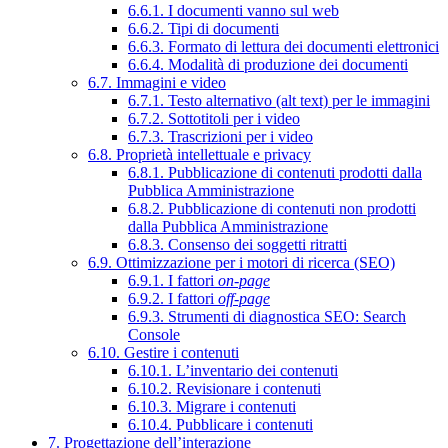
6.6.1. I documenti vanno sul web
6.6.2. Tipi di documenti
6.6.3. Formato di lettura dei documenti elettronici
6.6.4. Modalità di produzione dei documenti
6.7. Immagini e video
6.7.1. Testo alternativo (alt text) per le immagini
6.7.2. Sottotitoli per i video
6.7.3. Trascrizioni per i video
6.8. Proprietà intellettuale e privacy
6.8.1. Pubblicazione di contenuti prodotti dalla
Pubblica Amministrazione
6.8.2. Pubblicazione di contenuti non prodotti
dalla Pubblica Amministrazione
6.8.3. Consenso dei soggetti ritratti
6.9. Ottimizzazione per i motori di ricerca (SEO)
6.9.1. I fattori
on-page
6.9.2. I fattori
off-page
6.9.3. Strumenti di diagnostica SEO: Search
Console
6.10. Gestire i contenuti
6.10.1. L’inventario dei contenuti
6.10.2. Revisionare i contenuti
6.10.3. Migrare i contenuti
6.10.4. Pubblicare i contenuti
7. Progettazione dell’interazione