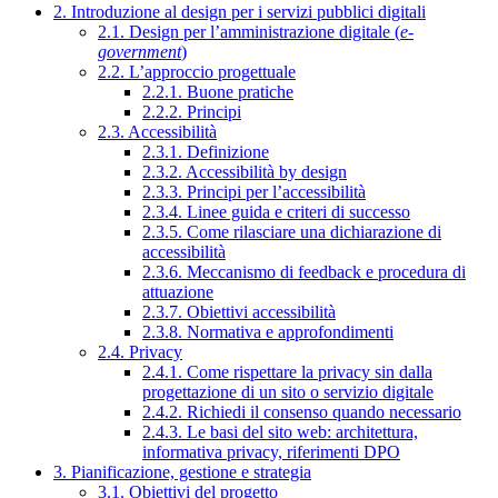
2. Introduzione al design per i servizi pubblici digitali
2.1. Design per l’amministrazione digitale (
e-
government
)
2.2. L’approccio progettuale
2.2.1. Buone pratiche
2.2.2. Principi
2.3. Accessibilità
2.3.1. Definizione
2.3.2. Accessibilità by design
2.3.3. Principi per l’accessibilità
2.3.4. Linee guida e criteri di successo
2.3.5. Come rilasciare una dichiarazione di
accessibilità
2.3.6. Meccanismo di feedback e procedura di
attuazione
2.3.7. Obiettivi accessibilità
2.3.8. Normativa e approfondimenti
2.4. Privacy
2.4.1. Come rispettare la privacy sin dalla
progettazione di un sito o servizio digitale
2.4.2. Richiedi il consenso quando necessario
2.4.3. Le basi del sito web: architettura,
informativa privacy, riferimenti DPO
3. Pianificazione, gestione e strategia
3.1. Obiettivi del progetto