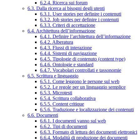
6.2.4. Ricerca sui forum
6.3. Dalla ricerca ai bisogni degli utenti
6.3.1. User stories per definire i contenuti
6.3.2. Job stories per definire i contenuti
6.3.3. Criteri di accettazione
6.4. Architettura dell’informazione
6.4.1. Definire l’architettura dell’informazione
6.4.2. Alberatura
6.4.3. Flussi di interazione
6.4.4. Sistemi di navigazione
6.4.5. Tipologie di contenuto (content type)
6.4.6. Ontologie e standard
6.4.7. Vocabolari controllati e tassonomie
6.5. Scrittura e linguaggio
6.5.1. Come leggono le persone sul web
6.5.2. Le regole per un linguaggio semplice
6.5.3. Microtesti
6.5.4. Scrittura collaborativa
6.5.5. Content critique
6.5.6. Traduzione e localizzazione dei contenuti
6.6. Documenti
6.6.1. I documenti vanno sul web
6.6.2. Tipi di documenti
6.6.3. Formato di lettura dei documenti elettronici
6.6.4. Modalità di produzione dei documenti