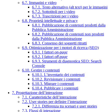
6.7. Immagini e video
6.7.1. Testo alternativo (alt text) per le immagini
6.7.2. Sottotitoli per i video
6.7.3. Trascrizioni per i video
6.8. Proprietà intellettuale e privacy
6.8.1. Pubblicazione di contenuti prodotti dalla
Pubblica Amministrazione
6.8.2. Pubblicazione di contenuti non prodotti
dalla Pubblica Amministrazione
6.8.3. Consenso dei soggetti ritratti
6.9. Ottimizzazione per i motori di ricerca (SEO)
6.9.1. I fattori
on-page
6.9.2. I fattori
off-page
6.9.3. Strumenti di diagnostica SEO: Search
Console
6.10. Gestire i contenuti
6.10.1. L’inventario dei contenuti
6.10.2. Revisionare i contenuti
6.10.3. Migrare i contenuti
6.10.4. Pubblicare i contenuti
7. Progettazione dell’interazione
7.1. Caratteristiche dell’interazione
7.2. User stories per definire l’interazione
7.2.1. Differenza tra scenari e user stories
7.3. Flussi di interazione