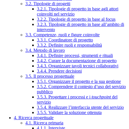
3.2. Tipologie di progetti
3.2.1. Tipologie di progetto in base agli attori
coinvolti nel servizio
3.2.2. Tipologie di progetto in base al focus
3.2.3. Tipologie di progetto in base all’ambito di
intervento
3.3. Competenze, ruoli e figure coinvolte
3.3.1. Coordinatore di progetto
3.3.2. Definire ruoli e responsabilità
3.4. Metodo di lavoro
3.4.1. Definire processi, strumenti e rituali
3.4.2. Curare la documentazione di progetto
3.4.3. Organizzare tavoli tecnici collaborativi
3.4.4. Prendere decisioni
3.5. Il processo progettuale
3.5.1. Organizzare il progetto e la sua gestione
3.5.2. Comprendere il contesto d’uso del servizio
pubblico
3.5.3. Progettare i processi e i
touchpoint
del
servizio
3.5.4. Realizzare l’interfaccia utente del servizio
3.5.5. Validare la soluzione ottenuta
4. Ricerca progettuale
4.1. Ricerca primaria
4.1.1. Interviste