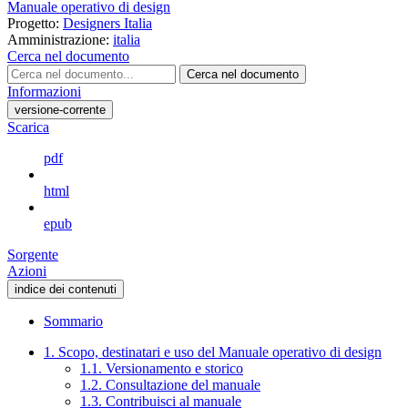
Manuale operativo di design
Progetto:
Designers Italia
Amministrazione:
italia
Cerca nel documento
Cerca nel documento
Informazioni
versione-corrente
Scarica
pdf
html
epub
Sorgente
Azioni
indice dei contenuti
Sommario
1. Scopo, destinatari e uso del Manuale operativo di design
1.1. Versionamento e storico
1.2. Consultazione del manuale
1.3. Contribuisci al manuale