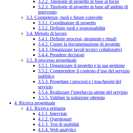
3.2.2. Tipologie di progetto in base al focus
3.2.3. Tipologie di progetto in base all’ambito di
intervento
3.3. Competenze, ruoli e figure coinvolte
3.3.1. Coordinatore di progetto
3.3.2. Definire ruoli e responsabilità
3.4. Metodo di lavoro
3.4.1. Definire processi, strumenti e rituali
3.4.2. Curare la documentazione di progetto
3.4.3. Organizzare tavoli tecnici collaborativi
3.4.4. Prendere decisioni
3.5. Il processo progettuale
3.5.1. Organizzare il progetto e la sua gestione
3.5.2. Comprendere il contesto d’uso del servizio
pubblico
3.5.3. Progettare i processi e i
touchpoint
del
servizio
3.5.4. Realizzare l’interfaccia utente del servizio
3.5.5. Validare la soluzione ottenuta
4. Ricerca progettuale
4.1. Ricerca primaria
4.1.1. Interviste
4.1.2. Questionari
4.1.3. Test di usabilità
4.1.4. Web analytics