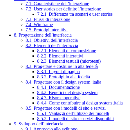
7.1. Caratteristiche dell’interazione
7.2. User stories per definire l’interazione
7.2.1. Differenza tra scenari e user stories
7.3. Flussi di interazione
7.4. Wireframe
7.5. Prototipi interattivi
8. Progettazione dell’interfaccia
8.1. Obiettivi dell’interfaccia
8.2. Elementi dell’interfaccia
8.2.1. Elementi di composizione
8.2.2. Elementi interattivi
8.2.3. Elementi testuali (microtesti)
8.3. Progettare e costruire in alta fedeltà
8.3.1. Layout di pagina
8.3.2. Prototipi in alta fedeltà
8.4. Progettare con il design system .italia
8.4.1. Documentazione
8.4.2. Benefici del design system
8.4.3. Risorse operative
8.4.4. Come contribuire al design system .italia
8.5. Progettare con i modelli di sito e servizi
8.5.1. Vantaggi dell’utilizzo dei modelli
8.5.2. I modelli di sito e servizi disponibili
9. Sviluppo dell’interfaccia
9.1. Approccio allo sviluppo