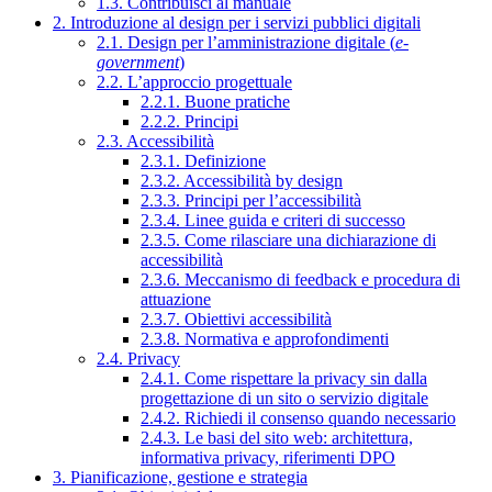
1.3. Contribuisci al manuale
2. Introduzione al design per i servizi pubblici digitali
2.1. Design per l’amministrazione digitale (
e-
government
)
2.2. L’approccio progettuale
2.2.1. Buone pratiche
2.2.2. Principi
2.3. Accessibilità
2.3.1. Definizione
2.3.2. Accessibilità by design
2.3.3. Principi per l’accessibilità
2.3.4. Linee guida e criteri di successo
2.3.5. Come rilasciare una dichiarazione di
accessibilità
2.3.6. Meccanismo di feedback e procedura di
attuazione
2.3.7. Obiettivi accessibilità
2.3.8. Normativa e approfondimenti
2.4. Privacy
2.4.1. Come rispettare la privacy sin dalla
progettazione di un sito o servizio digitale
2.4.2. Richiedi il consenso quando necessario
2.4.3. Le basi del sito web: architettura,
informativa privacy, riferimenti DPO
3. Pianificazione, gestione e strategia