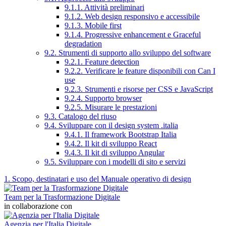
9.1.1. Attività preliminari
9.1.2. Web design responsivo e accessibile
9.1.3. Mobile first
9.1.4. Progressive enhancement e Graceful
degradation
9.2. Strumenti di supporto allo sviluppo del software
9.2.1. Feature detection
9.2.2. Verificare le feature disponibili con Can I
use
9.2.3. Strumenti e risorse per CSS e JavaScript
9.2.4. Supporto browser
9.2.5. Misurare le prestazioni
9.3. Catalogo del riuso
9.4. Sviluppare con il design system .italia
9.4.1. Il framework Bootstrap Italia
9.4.2. Il kit di sviluppo React
9.4.3. Il kit di sviluppo Angular
9.5. Sviluppare con i modelli di sito e servizi
1. Scopo, destinatari e uso del Manuale operativo di design
Team per la Trasformazione Digitale
in collaborazione con
Agenzia per l'Italia Digitale