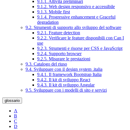
9.1.1. Attività preliminari
9.1.2. Web design responsivo e accessibile
9.1.3. Mobile first
9.1.4. Progressive enhancement e Graceful
degradation
9.2. Strumenti di supporto allo sviluppo del software
9.2.1. Feature detection
9.2.2. Verificare le feature disponibili con Can I
use
9.2.3. Strumenti e risorse per CSS e JavaScript
9.2.4. Supporto browser
9.2.5. Misurare le prestazioni
9.3. Catalogo del riuso
9.4. Sviluppare con il design system .italia
9.4.1. Il framework Bootstrap Italia
9.4.2. Il kit di sviluppo React
9.4.3. Il kit di sviluppo Angular
9.5. Sviluppare con i modelli di sito e servizi
glossario
A
B
C
D