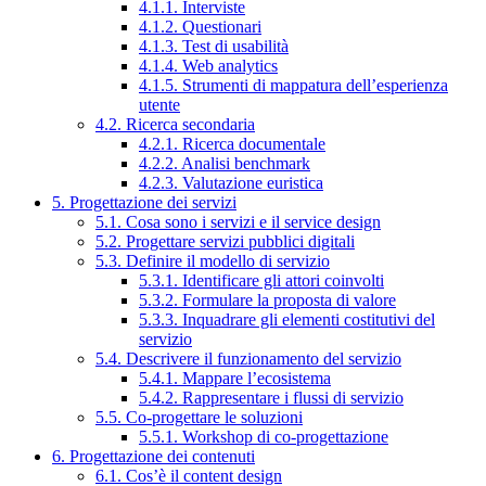
4.1.1. Interviste
4.1.2. Questionari
4.1.3. Test di usabilità
4.1.4. Web analytics
4.1.5. Strumenti di mappatura dell’esperienza
utente
4.2. Ricerca secondaria
4.2.1. Ricerca documentale
4.2.2. Analisi benchmark
4.2.3. Valutazione euristica
5. Progettazione dei servizi
5.1. Cosa sono i servizi e il service design
5.2. Progettare servizi pubblici digitali
5.3. Definire il modello di servizio
5.3.1. Identificare gli attori coinvolti
5.3.2. Formulare la proposta di valore
5.3.3. Inquadrare gli elementi costitutivi del
servizio
5.4. Descrivere il funzionamento del servizio
5.4.1. Mappare l’ecosistema
5.4.2. Rappresentare i flussi di servizio
5.5. Co-progettare le soluzioni
5.5.1. Workshop di co-progettazione
6. Progettazione dei contenuti
6.1. Cos’è il content design