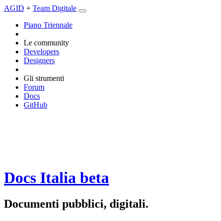
AGID
+
Team Digitale
Piano Triennale
Le community
Developers
Designers
Gli strumenti
Forum
Docs
GitHub
Docs Italia
beta
Documenti pubblici, digitali.