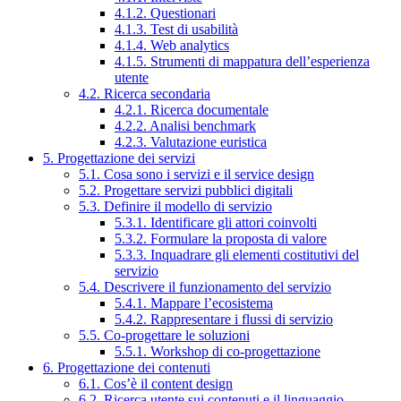
4.1.2. Questionari
4.1.3. Test di usabilità
4.1.4. Web analytics
4.1.5. Strumenti di mappatura dell’esperienza
utente
4.2. Ricerca secondaria
4.2.1. Ricerca documentale
4.2.2. Analisi benchmark
4.2.3. Valutazione euristica
5. Progettazione dei servizi
5.1. Cosa sono i servizi e il service design
5.2. Progettare servizi pubblici digitali
5.3. Definire il modello di servizio
5.3.1. Identificare gli attori coinvolti
5.3.2. Formulare la proposta di valore
5.3.3. Inquadrare gli elementi costitutivi del
servizio
5.4. Descrivere il funzionamento del servizio
5.4.1. Mappare l’ecosistema
5.4.2. Rappresentare i flussi di servizio
5.5. Co-progettare le soluzioni
5.5.1. Workshop di co-progettazione
6. Progettazione dei contenuti
6.1. Cos’è il content design
6.2. Ricerca utente sui contenuti e il linguaggio