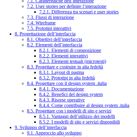
7.1. Caratteristiche dell’interazione
7.2. User stories per definire l’interazione
7.2.1. Differenza tra scenari e user stories
7.3. Flussi di interazione
7.4. Wireframe
7.5. Prototipi interattivi
8. Progettazione dell’interfaccia
8.1. Obiettivi dell’interfaccia
8.2. Elementi dell’interfaccia
8.2.1. Elementi di composizione
8.2.2. Elementi interattivi
8.2.3. Elementi testuali (microtesti)
8.3. Progettare e costruire in alta fedeltà
8.3.1. Layout di pagina
8.3.2. Prototipi in alta fedeltà
8.4. Progettare con il design system .italia
8.4.1. Documentazione
8.4.2. Benefici del design system
8.4.3. Risorse operative
8.4.4. Come contribuire al design system .italia
8.5. Progettare con i modelli di sito e servizi
8.5.1. Vantaggi dell’utilizzo dei modelli
8.5.2. I modelli di sito e servizi disponibili
9. Sviluppo dell’interfaccia
9.1. Approccio allo sviluppo