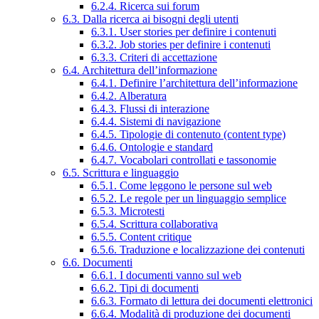
6.2.4. Ricerca sui forum
6.3. Dalla ricerca ai bisogni degli utenti
6.3.1. User stories per definire i contenuti
6.3.2. Job stories per definire i contenuti
6.3.3. Criteri di accettazione
6.4. Architettura dell’informazione
6.4.1. Definire l’architettura dell’informazione
6.4.2. Alberatura
6.4.3. Flussi di interazione
6.4.4. Sistemi di navigazione
6.4.5. Tipologie di contenuto (content type)
6.4.6. Ontologie e standard
6.4.7. Vocabolari controllati e tassonomie
6.5. Scrittura e linguaggio
6.5.1. Come leggono le persone sul web
6.5.2. Le regole per un linguaggio semplice
6.5.3. Microtesti
6.5.4. Scrittura collaborativa
6.5.5. Content critique
6.5.6. Traduzione e localizzazione dei contenuti
6.6. Documenti
6.6.1. I documenti vanno sul web
6.6.2. Tipi di documenti
6.6.3. Formato di lettura dei documenti elettronici
6.6.4. Modalità di produzione dei documenti