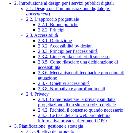
2. Introduzione al design per i servizi pubblici digitali
2.1. Design per l’amministrazione digitale (
e-
government
)
2.2. L’approccio progettuale
2.2.1. Buone pratiche
2.2.2. Principi
2.3. Accessibilità
2.3.1. Definizione
2.3.2. Accessibilità by design
2.3.3. Principi per l’accessibilità
2.3.4. Linee guida e criteri di successo
2.3.5. Come rilasciare una dichiarazione di
accessibilità
2.3.6. Meccanismo di feedback e procedura di
attuazione
2.3.7. Obiettivi accessibilità
2.3.8. Normativa e approfondimenti
2.4. Privacy
2.4.1. Come rispettare la privacy sin dalla
progettazione di un sito o servizio digitale
2.4.2. Richiedi il consenso quando necessario
2.4.3. Le basi del sito web: architettura,
informativa privacy, riferimenti DPO
3. Pianificazione, gestione e strategia
3.1. Obiettivi del progetto