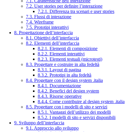
7.1. Caratteristiche dell’interazione
7.2. User stories per definire l’interazione
7.2.1. Differenza tra scenari e user stories
7.3. Flussi di interazione
7.4. Wireframe
7.5. Prototipi interattivi
8. Progettazione dell’interfaccia
8.1. Obiettivi dell’interfaccia
8.2. Elementi dell’interfaccia
8.2.1. Elementi di composizione
8.2.2. Elementi interattivi
8.2.3. Elementi testuali (microtesti)
8.3. Progettare e costruire in alta fedeltà
8.3.1. Layout di pagina
8.3.2. Prototipi in alta fedeltà
8.4. Progettare con il design system .italia
8.4.1. Documentazione
8.4.2. Benefici del design system
8.4.3. Risorse operative
8.4.4. Come contribuire al design system .italia
8.5. Progettare con i modelli di sito e servizi
8.5.1. Vantaggi dell’utilizzo dei modelli
8.5.2. I modelli di sito e servizi disponibili
9. Sviluppo dell’interfaccia
9.1. Approccio allo sviluppo