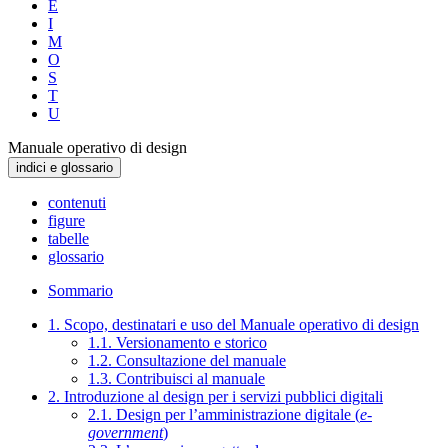
E
I
M
O
S
T
U
Manuale operativo di design
indici e glossario
contenuti
figure
tabelle
glossario
Sommario
1. Scopo, destinatari e uso del Manuale operativo di design
1.1. Versionamento e storico
1.2. Consultazione del manuale
1.3. Contribuisci al manuale
2. Introduzione al design per i servizi pubblici digitali
2.1. Design per l’amministrazione digitale (
e-
government
)