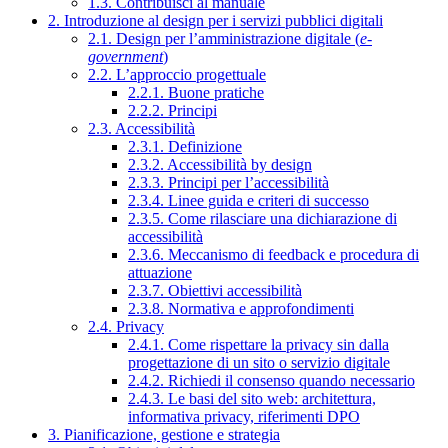
1.3. Contribuisci al manuale
2. Introduzione al design per i servizi pubblici digitali
2.1. Design per l’amministrazione digitale (
e-
government
)
2.2. L’approccio progettuale
2.2.1. Buone pratiche
2.2.2. Principi
2.3. Accessibilità
2.3.1. Definizione
2.3.2. Accessibilità by design
2.3.3. Principi per l’accessibilità
2.3.4. Linee guida e criteri di successo
2.3.5. Come rilasciare una dichiarazione di
accessibilità
2.3.6. Meccanismo di feedback e procedura di
attuazione
2.3.7. Obiettivi accessibilità
2.3.8. Normativa e approfondimenti
2.4. Privacy
2.4.1. Come rispettare la privacy sin dalla
progettazione di un sito o servizio digitale
2.4.2. Richiedi il consenso quando necessario
2.4.3. Le basi del sito web: architettura,
informativa privacy, riferimenti DPO
3. Pianificazione, gestione e strategia