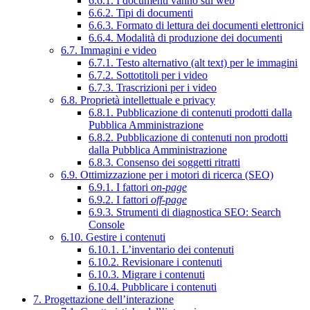
6.6.1. I documenti vanno sul web
6.6.2. Tipi di documenti
6.6.3. Formato di lettura dei documenti elettronici
6.6.4. Modalità di produzione dei documenti
6.7. Immagini e video
6.7.1. Testo alternativo (alt text) per le immagini
6.7.2. Sottotitoli per i video
6.7.3. Trascrizioni per i video
6.8. Proprietà intellettuale e privacy
6.8.1. Pubblicazione di contenuti prodotti dalla
Pubblica Amministrazione
6.8.2. Pubblicazione di contenuti non prodotti
dalla Pubblica Amministrazione
6.8.3. Consenso dei soggetti ritratti
6.9. Ottimizzazione per i motori di ricerca (SEO)
6.9.1. I fattori
on-page
6.9.2. I fattori
off-page
6.9.3. Strumenti di diagnostica SEO: Search
Console
6.10. Gestire i contenuti
6.10.1. L’inventario dei contenuti
6.10.2. Revisionare i contenuti
6.10.3. Migrare i contenuti
6.10.4. Pubblicare i contenuti
7. Progettazione dell’interazione