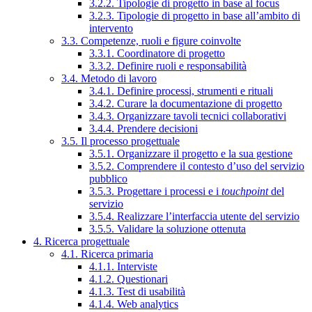
3.2.2. Tipologie di progetto in base al focus
3.2.3. Tipologie di progetto in base all’ambito di
intervento
3.3. Competenze, ruoli e figure coinvolte
3.3.1. Coordinatore di progetto
3.3.2. Definire ruoli e responsabilità
3.4. Metodo di lavoro
3.4.1. Definire processi, strumenti e rituali
3.4.2. Curare la documentazione di progetto
3.4.3. Organizzare tavoli tecnici collaborativi
3.4.4. Prendere decisioni
3.5. Il processo progettuale
3.5.1. Organizzare il progetto e la sua gestione
3.5.2. Comprendere il contesto d’uso del servizio
pubblico
3.5.3. Progettare i processi e i
touchpoint
del
servizio
3.5.4. Realizzare l’interfaccia utente del servizio
3.5.5. Validare la soluzione ottenuta
4. Ricerca progettuale
4.1. Ricerca primaria
4.1.1. Interviste
4.1.2. Questionari
4.1.3. Test di usabilità
4.1.4. Web analytics