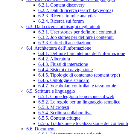
6.2.1. Content discovery
6.2.2. Dati di ricerca (search keywords)
6.2.3. Ricerca tramite analytics
6.2.4. Ricerca sui forum
6.3. Dalla ricerca ai bisogni degli utenti
6.3.1. User stories per definire i contenuti
6.3.2. Job stories per definire i contenuti
6.3.3. Criteri di accettazione
6.4. Architettura dell’informazione
6.4.1. Definire l’architettura dell’informazione
6.4.2. Alberatura
6.4.3. Flussi di interazione
6.4.4. Sistemi di navigazione
6.4.5. Tipologie di contenuto (content type)
6.4.6. Ontologie e standard
6.4.7. Vocabolari controllati e tassonomie
6.5. Scrittura e linguaggio
6.5.1. Come leggono le persone sul web
6.5.2. Le regole per un linguaggio semplice
6.5.3. Microtesti
6.5.4. Scrittura collaborativa
6.5.5. Content critique
6.5.6. Traduzione e localizzazione dei contenuti
6.6. Documenti