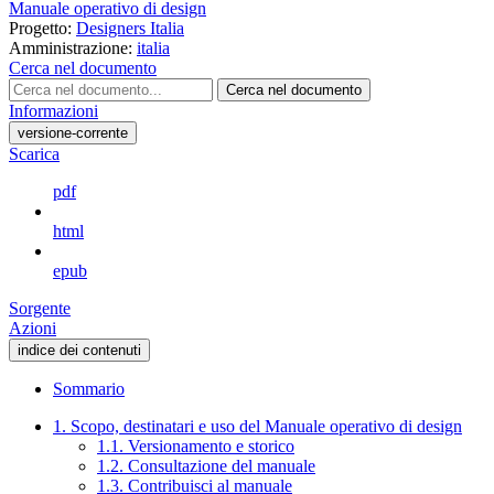
Manuale operativo di design
Progetto:
Designers Italia
Amministrazione:
italia
Cerca nel documento
Cerca nel documento
Informazioni
versione-corrente
Scarica
pdf
html
epub
Sorgente
Azioni
indice dei contenuti
Sommario
1. Scopo, destinatari e uso del Manuale operativo di design
1.1. Versionamento e storico
1.2. Consultazione del manuale
1.3. Contribuisci al manuale