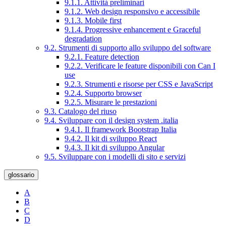
9.1.1. Attività preliminari
9.1.2. Web design responsivo e accessibile
9.1.3. Mobile first
9.1.4. Progressive enhancement e Graceful
degradation
9.2. Strumenti di supporto allo sviluppo del software
9.2.1. Feature detection
9.2.2. Verificare le feature disponibili con Can I
use
9.2.3. Strumenti e risorse per CSS e JavaScript
9.2.4. Supporto browser
9.2.5. Misurare le prestazioni
9.3. Catalogo del riuso
9.4. Sviluppare con il design system .italia
9.4.1. Il framework Bootstrap Italia
9.4.2. Il kit di sviluppo React
9.4.3. Il kit di sviluppo Angular
9.5. Sviluppare con i modelli di sito e servizi
glossario
A
B
C
D