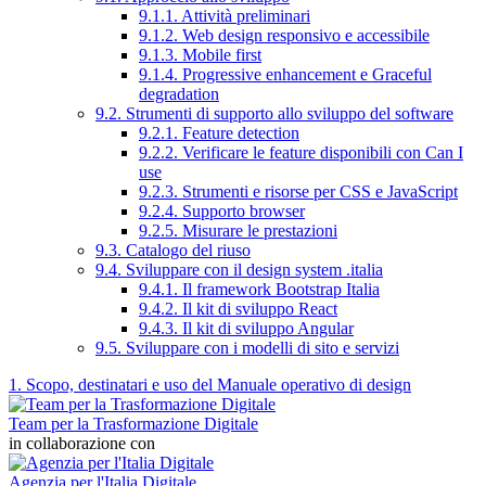
9.1.1. Attività preliminari
9.1.2. Web design responsivo e accessibile
9.1.3. Mobile first
9.1.4. Progressive enhancement e Graceful
degradation
9.2. Strumenti di supporto allo sviluppo del software
9.2.1. Feature detection
9.2.2. Verificare le feature disponibili con Can I
use
9.2.3. Strumenti e risorse per CSS e JavaScript
9.2.4. Supporto browser
9.2.5. Misurare le prestazioni
9.3. Catalogo del riuso
9.4. Sviluppare con il design system .italia
9.4.1. Il framework Bootstrap Italia
9.4.2. Il kit di sviluppo React
9.4.3. Il kit di sviluppo Angular
9.5. Sviluppare con i modelli di sito e servizi
1. Scopo, destinatari e uso del Manuale operativo di design
Team per la Trasformazione Digitale
in collaborazione con
Agenzia per l'Italia Digitale