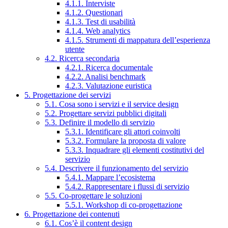
4.1.1. Interviste
4.1.2. Questionari
4.1.3. Test di usabilità
4.1.4. Web analytics
4.1.5. Strumenti di mappatura dell’esperienza
utente
4.2. Ricerca secondaria
4.2.1. Ricerca documentale
4.2.2. Analisi benchmark
4.2.3. Valutazione euristica
5. Progettazione dei servizi
5.1. Cosa sono i servizi e il service design
5.2. Progettare servizi pubblici digitali
5.3. Definire il modello di servizio
5.3.1. Identificare gli attori coinvolti
5.3.2. Formulare la proposta di valore
5.3.3. Inquadrare gli elementi costitutivi del
servizio
5.4. Descrivere il funzionamento del servizio
5.4.1. Mappare l’ecosistema
5.4.2. Rappresentare i flussi di servizio
5.5. Co-progettare le soluzioni
5.5.1. Workshop di co-progettazione
6. Progettazione dei contenuti
6.1. Cos’è il content design