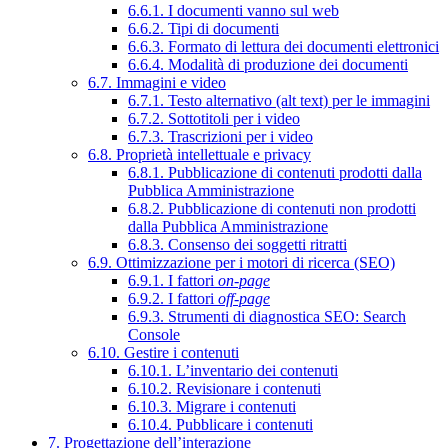
6.6.1. I documenti vanno sul web
6.6.2. Tipi di documenti
6.6.3. Formato di lettura dei documenti elettronici
6.6.4. Modalità di produzione dei documenti
6.7. Immagini e video
6.7.1. Testo alternativo (alt text) per le immagini
6.7.2. Sottotitoli per i video
6.7.3. Trascrizioni per i video
6.8. Proprietà intellettuale e privacy
6.8.1. Pubblicazione di contenuti prodotti dalla
Pubblica Amministrazione
6.8.2. Pubblicazione di contenuti non prodotti
dalla Pubblica Amministrazione
6.8.3. Consenso dei soggetti ritratti
6.9. Ottimizzazione per i motori di ricerca (SEO)
6.9.1. I fattori
on-page
6.9.2. I fattori
off-page
6.9.3. Strumenti di diagnostica SEO: Search
Console
6.10. Gestire i contenuti
6.10.1. L’inventario dei contenuti
6.10.2. Revisionare i contenuti
6.10.3. Migrare i contenuti
6.10.4. Pubblicare i contenuti
7. Progettazione dell’interazione