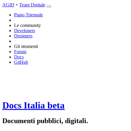
AGID
+
Team Digitale
Piano Triennale
Le community
Developers
Designers
Gli strumenti
Forum
Docs
GitHub
Docs Italia
beta
Documenti pubblici, digitali.