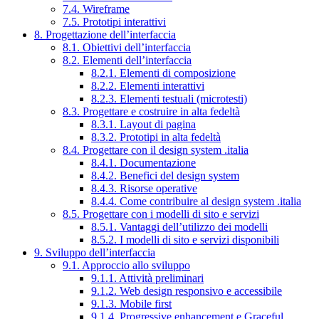
7.4. Wireframe
7.5. Prototipi interattivi
8. Progettazione dell’interfaccia
8.1. Obiettivi dell’interfaccia
8.2. Elementi dell’interfaccia
8.2.1. Elementi di composizione
8.2.2. Elementi interattivi
8.2.3. Elementi testuali (microtesti)
8.3. Progettare e costruire in alta fedeltà
8.3.1. Layout di pagina
8.3.2. Prototipi in alta fedeltà
8.4. Progettare con il design system .italia
8.4.1. Documentazione
8.4.2. Benefici del design system
8.4.3. Risorse operative
8.4.4. Come contribuire al design system .italia
8.5. Progettare con i modelli di sito e servizi
8.5.1. Vantaggi dell’utilizzo dei modelli
8.5.2. I modelli di sito e servizi disponibili
9. Sviluppo dell’interfaccia
9.1. Approccio allo sviluppo
9.1.1. Attività preliminari
9.1.2. Web design responsivo e accessibile
9.1.3. Mobile first
9.1.4. Progressive enhancement e Graceful