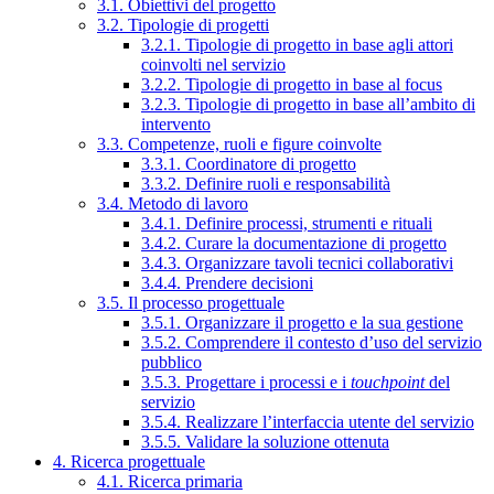
3.1. Obiettivi del progetto
3.2. Tipologie di progetti
3.2.1. Tipologie di progetto in base agli attori
coinvolti nel servizio
3.2.2. Tipologie di progetto in base al focus
3.2.3. Tipologie di progetto in base all’ambito di
intervento
3.3. Competenze, ruoli e figure coinvolte
3.3.1. Coordinatore di progetto
3.3.2. Definire ruoli e responsabilità
3.4. Metodo di lavoro
3.4.1. Definire processi, strumenti e rituali
3.4.2. Curare la documentazione di progetto
3.4.3. Organizzare tavoli tecnici collaborativi
3.4.4. Prendere decisioni
3.5. Il processo progettuale
3.5.1. Organizzare il progetto e la sua gestione
3.5.2. Comprendere il contesto d’uso del servizio
pubblico
3.5.3. Progettare i processi e i
touchpoint
del
servizio
3.5.4. Realizzare l’interfaccia utente del servizio
3.5.5. Validare la soluzione ottenuta
4. Ricerca progettuale
4.1. Ricerca primaria