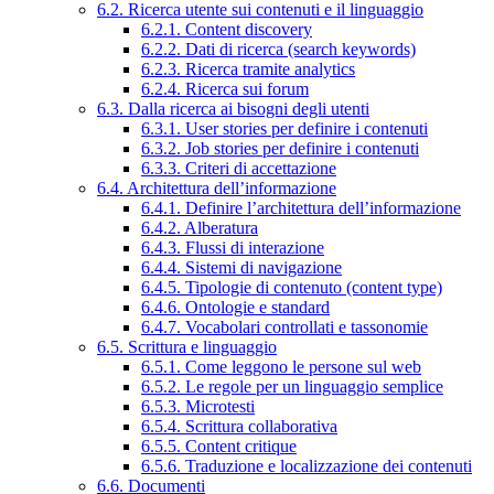
6.2. Ricerca utente sui contenuti e il linguaggio
6.2.1. Content discovery
6.2.2. Dati di ricerca (search keywords)
6.2.3. Ricerca tramite analytics
6.2.4. Ricerca sui forum
6.3. Dalla ricerca ai bisogni degli utenti
6.3.1. User stories per definire i contenuti
6.3.2. Job stories per definire i contenuti
6.3.3. Criteri di accettazione
6.4. Architettura dell’informazione
6.4.1. Definire l’architettura dell’informazione
6.4.2. Alberatura
6.4.3. Flussi di interazione
6.4.4. Sistemi di navigazione
6.4.5. Tipologie di contenuto (content type)
6.4.6. Ontologie e standard
6.4.7. Vocabolari controllati e tassonomie
6.5. Scrittura e linguaggio
6.5.1. Come leggono le persone sul web
6.5.2. Le regole per un linguaggio semplice
6.5.3. Microtesti
6.5.4. Scrittura collaborativa
6.5.5. Content critique
6.5.6. Traduzione e localizzazione dei contenuti
6.6. Documenti