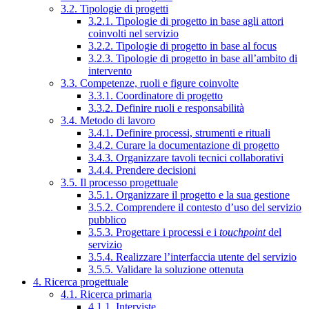
3.2. Tipologie di progetti
3.2.1. Tipologie di progetto in base agli attori
coinvolti nel servizio
3.2.2. Tipologie di progetto in base al focus
3.2.3. Tipologie di progetto in base all’ambito di
intervento
3.3. Competenze, ruoli e figure coinvolte
3.3.1. Coordinatore di progetto
3.3.2. Definire ruoli e responsabilità
3.4. Metodo di lavoro
3.4.1. Definire processi, strumenti e rituali
3.4.2. Curare la documentazione di progetto
3.4.3. Organizzare tavoli tecnici collaborativi
3.4.4. Prendere decisioni
3.5. Il processo progettuale
3.5.1. Organizzare il progetto e la sua gestione
3.5.2. Comprendere il contesto d’uso del servizio
pubblico
3.5.3. Progettare i processi e i
touchpoint
del
servizio
3.5.4. Realizzare l’interfaccia utente del servizio
3.5.5. Validare la soluzione ottenuta
4. Ricerca progettuale
4.1. Ricerca primaria
4.1.1. Interviste