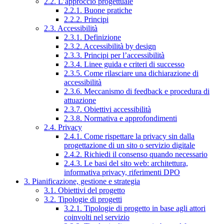
2.2. L’approccio progettuale
2.2.1. Buone pratiche
2.2.2. Principi
2.3. Accessibilità
2.3.1. Definizione
2.3.2. Accessibilità by design
2.3.3. Principi per l’accessibilità
2.3.4. Linee guida e criteri di successo
2.3.5. Come rilasciare una dichiarazione di
accessibilità
2.3.6. Meccanismo di feedback e procedura di
attuazione
2.3.7. Obiettivi accessibilità
2.3.8. Normativa e approfondimenti
2.4. Privacy
2.4.1. Come rispettare la privacy sin dalla
progettazione di un sito o servizio digitale
2.4.2. Richiedi il consenso quando necessario
2.4.3. Le basi del sito web: architettura,
informativa privacy, riferimenti DPO
3. Pianificazione, gestione e strategia
3.1. Obiettivi del progetto
3.2. Tipologie di progetti
3.2.1. Tipologie di progetto in base agli attori
coinvolti nel servizio