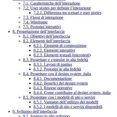
7.1. Caratteristiche dell’interazione
7.2. User stories per definire l’interazione
7.2.1. Differenza tra scenari e user stories
7.3. Flussi di interazione
7.4. Wireframe
7.5. Prototipi interattivi
8. Progettazione dell’interfaccia
8.1. Obiettivi dell’interfaccia
8.2. Elementi dell’interfaccia
8.2.1. Elementi di composizione
8.2.2. Elementi interattivi
8.2.3. Elementi testuali (microtesti)
8.3. Progettare e costruire in alta fedeltà
8.3.1. Layout di pagina
8.3.2. Prototipi in alta fedeltà
8.4. Progettare con il design system .italia
8.4.1. Documentazione
8.4.2. Benefici del design system
8.4.3. Risorse operative
8.4.4. Come contribuire al design system .italia
8.5. Progettare con i modelli di sito e servizi
8.5.1. Vantaggi dell’utilizzo dei modelli
8.5.2. I modelli di sito e servizi disponibili
9. Sviluppo dell’interfaccia
9.1. Approccio allo sviluppo