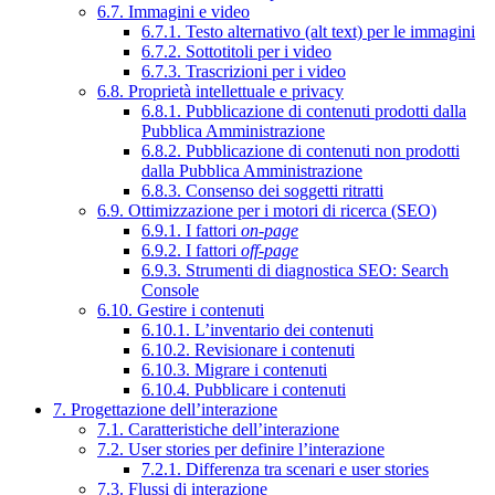
6.7. Immagini e video
6.7.1. Testo alternativo (alt text) per le immagini
6.7.2. Sottotitoli per i video
6.7.3. Trascrizioni per i video
6.8. Proprietà intellettuale e privacy
6.8.1. Pubblicazione di contenuti prodotti dalla
Pubblica Amministrazione
6.8.2. Pubblicazione di contenuti non prodotti
dalla Pubblica Amministrazione
6.8.3. Consenso dei soggetti ritratti
6.9. Ottimizzazione per i motori di ricerca (SEO)
6.9.1. I fattori
on-page
6.9.2. I fattori
off-page
6.9.3. Strumenti di diagnostica SEO: Search
Console
6.10. Gestire i contenuti
6.10.1. L’inventario dei contenuti
6.10.2. Revisionare i contenuti
6.10.3. Migrare i contenuti
6.10.4. Pubblicare i contenuti
7. Progettazione dell’interazione
7.1. Caratteristiche dell’interazione
7.2. User stories per definire l’interazione
7.2.1. Differenza tra scenari e user stories
7.3. Flussi di interazione