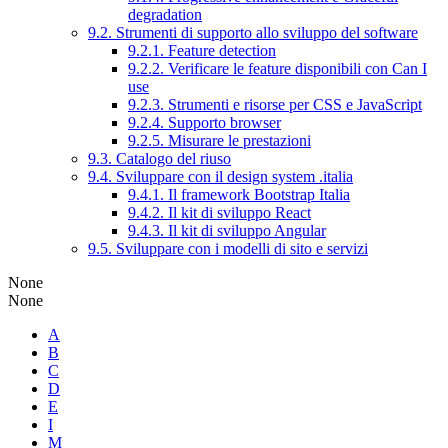
degradation
9.2. Strumenti di supporto allo sviluppo del software
9.2.1. Feature detection
9.2.2. Verificare le feature disponibili con Can I
use
9.2.3. Strumenti e risorse per CSS e JavaScript
9.2.4. Supporto browser
9.2.5. Misurare le prestazioni
9.3. Catalogo del riuso
9.4. Sviluppare con il design system .italia
9.4.1. Il framework Bootstrap Italia
9.4.2. Il kit di sviluppo React
9.4.3. Il kit di sviluppo Angular
9.5. Sviluppare con i modelli di sito e servizi
None
None
A
B
C
D
E
I
M