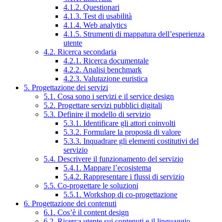
4.1.2. Questionari
4.1.3. Test di usabilità
4.1.4. Web analytics
4.1.5. Strumenti di mappatura dell’esperienza
utente
4.2. Ricerca secondaria
4.2.1. Ricerca documentale
4.2.2. Analisi benchmark
4.2.3. Valutazione euristica
5. Progettazione dei servizi
5.1. Cosa sono i servizi e il service design
5.2. Progettare servizi pubblici digitali
5.3. Definire il modello di servizio
5.3.1. Identificare gli attori coinvolti
5.3.2. Formulare la proposta di valore
5.3.3. Inquadrare gli elementi costitutivi del
servizio
5.4. Descrivere il funzionamento del servizio
5.4.1. Mappare l’ecosistema
5.4.2. Rappresentare i flussi di servizio
5.5. Co-progettare le soluzioni
5.5.1. Workshop di co-progettazione
6. Progettazione dei contenuti
6.1. Cos’è il content design
6.2. Ricerca utente sui contenuti e il linguaggio