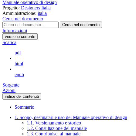
Manuale operativo di design
Progetto:
Designers Italia
Amministrazione:
italia
Cerca nel documento
Cerca nel documento
Informazioni
versione-corrente
Scarica
pdf
html
epub
Sorgente
Azioni
indice dei contenuti
Sommario
1. Scopo, destinatari e uso del Manuale operativo di design
1.1. Versionamento e storico
1.2. Consultazione del manuale
1.3. Contribuisci al manuale