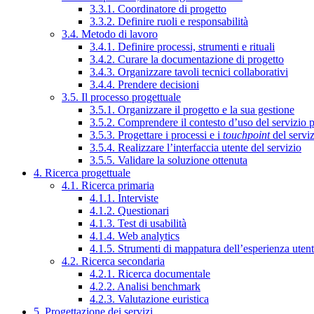
3.3.1. Coordinatore di progetto
3.3.2. Definire ruoli e responsabilità
3.4. Metodo di lavoro
3.4.1. Definire processi, strumenti e rituali
3.4.2. Curare la documentazione di progetto
3.4.3. Organizzare tavoli tecnici collaborativi
3.4.4. Prendere decisioni
3.5. Il processo progettuale
3.5.1. Organizzare il progetto e la sua gestione
3.5.2. Comprendere il contesto d’uso del servizio 
3.5.3. Progettare i processi e i
touchpoint
del servi
3.5.4. Realizzare l’interfaccia utente del servizio
3.5.5. Validare la soluzione ottenuta
4. Ricerca progettuale
4.1. Ricerca primaria
4.1.1. Interviste
4.1.2. Questionari
4.1.3. Test di usabilità
4.1.4. Web analytics
4.1.5. Strumenti di mappatura dell’esperienza uten
4.2. Ricerca secondaria
4.2.1. Ricerca documentale
4.2.2. Analisi benchmark
4.2.3. Valutazione euristica
5. Progettazione dei servizi