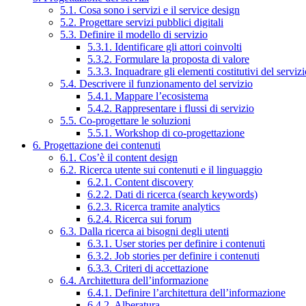
5.1. Cosa sono i servizi e il service design
5.2. Progettare servizi pubblici digitali
5.3. Definire il modello di servizio
5.3.1. Identificare gli attori coinvolti
5.3.2. Formulare la proposta di valore
5.3.3. Inquadrare gli elementi costitutivi del serviz
5.4. Descrivere il funzionamento del servizio
5.4.1. Mappare l’ecosistema
5.4.2. Rappresentare i flussi di servizio
5.5. Co-progettare le soluzioni
5.5.1. Workshop di co-progettazione
6. Progettazione dei contenuti
6.1. Cos’è il content design
6.2. Ricerca utente sui contenuti e il linguaggio
6.2.1. Content discovery
6.2.2. Dati di ricerca (search keywords)
6.2.3. Ricerca tramite analytics
6.2.4. Ricerca sui forum
6.3. Dalla ricerca ai bisogni degli utenti
6.3.1. User stories per definire i contenuti
6.3.2. Job stories per definire i contenuti
6.3.3. Criteri di accettazione
6.4. Architettura dell’informazione
6.4.1. Definire l’architettura dell’informazione
6.4.2. Alberatura