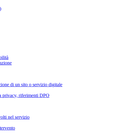
)
ilità
azione
ione di un sito o servizio digitale
va privacy, riferimenti DPO
olti nel servizio
ntervento