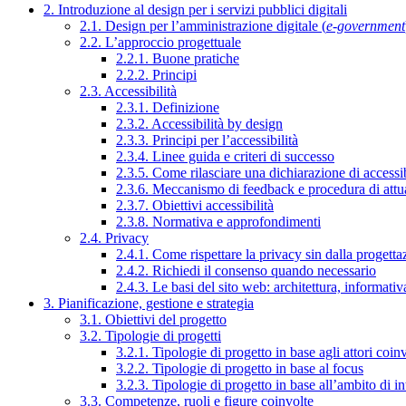
2. Introduzione al design per i servizi pubblici digitali
2.1. Design per l’amministrazione digitale (
e-government
2.2. L’approccio progettuale
2.2.1. Buone pratiche
2.2.2. Principi
2.3. Accessibilità
2.3.1. Definizione
2.3.2. Accessibilità by design
2.3.3. Principi per l’accessibilità
2.3.4. Linee guida e criteri di successo
2.3.5. Come rilasciare una dichiarazione di accessib
2.3.6. Meccanismo di feedback e procedura di attu
2.3.7. Obiettivi accessibilità
2.3.8. Normativa e approfondimenti
2.4. Privacy
2.4.1. Come rispettare la privacy sin dalla progettaz
2.4.2. Richiedi il consenso quando necessario
2.4.3. Le basi del sito web: architettura, informati
3. Pianificazione, gestione e strategia
3.1. Obiettivi del progetto
3.2. Tipologie di progetti
3.2.1. Tipologie di progetto in base agli attori coinv
3.2.2. Tipologie di progetto in base al focus
3.2.3. Tipologie di progetto in base all’ambito di i
3.3. Competenze, ruoli e figure coinvolte