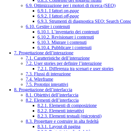
6.8.3. Consenso dei soggetti ritratti
6.9. Ottimizzazione per i motori di ricerca (SEO)
6.9.1. I fattori
on-page
6.9.2. I fattori
off-page
6.9.3. Strumenti di diagnostica SEO: Search Cons
6.10. Gestire i contenuti
6.10.1. L’inventario dei contenuti
6.10.2. Revisionare i contenuti
6.10.3. Migrare i contenuti
6.10.4. Pubblicare i contenuti
7. Progettazione dell’interazione
7.1. Caratteristiche dell’interazione
7.2. User stories per definire l’interazione
7.2.1. Differenza tra scenari e user stories
7.3. Flussi di interazione
7.4. Wireframe
7.5. Prototipi interattivi
8. Progettazione dell’interfaccia
8.1. Obiettivi dell’interfaccia
8.2. Elementi dell’interfaccia
8.2.1. Elementi di composizione
8.2.2. Elementi interattivi
8.2.3. Elementi testuali (microtesti)
8.3. Progettare e costruire in alta fedeltà
8.3.1. Layout di pagina