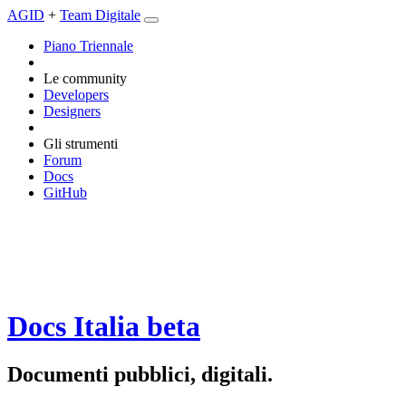
AGID
+
Team Digitale
Piano Triennale
Le community
Developers
Designers
Gli strumenti
Forum
Docs
GitHub
Docs Italia
beta
Documenti pubblici, digitali.