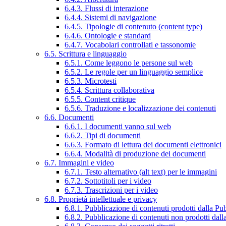
6.4.3. Flussi di interazione
6.4.4. Sistemi di navigazione
6.4.5. Tipologie di contenuto (content type)
6.4.6. Ontologie e standard
6.4.7. Vocabolari controllati e tassonomie
6.5. Scrittura e linguaggio
6.5.1. Come leggono le persone sul web
6.5.2. Le regole per un linguaggio semplice
6.5.3. Microtesti
6.5.4. Scrittura collaborativa
6.5.5. Content critique
6.5.6. Traduzione e localizzazione dei contenuti
6.6. Documenti
6.6.1. I documenti vanno sul web
6.6.2. Tipi di documenti
6.6.3. Formato di lettura dei documenti elettronici
6.6.4. Modalità di produzione dei documenti
6.7. Immagini e video
6.7.1. Testo alternativo (alt text) per le immagini
6.7.2. Sottotitoli per i video
6.7.3. Trascrizioni per i video
6.8. Proprietà intellettuale e privacy
6.8.1. Pubblicazione di contenuti prodotti dalla P
6.8.2. Pubblicazione di contenuti non prodotti dal