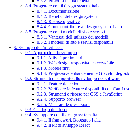
8.3.2. Prototipi in alta fedeltà
8.4. Progettare con il design system .italia
8.4.1. Documentazione
8.4.2. Benefici del design system
8.4.3. Risorse operative
8.4.4. Come contribuire al design system .italia
8.5. Progettare con i modelli di sito e servizi
8.5.1. Vantaggi dell’utilizzo dei modelli
8.5.2. I modelli di sito e servizi disponibili
9. Sviluppo dell’interfaccia
9.1. Approccio allo sviluppo
9.1.1. Attività preliminari
9.1.2. Web design responsivo e accessibile
9.1.3. Mobile first
9.1.4. Progressive enhancement e Graceful degrad
9.2. Strumenti di supporto allo sviluppo del software
9.2.1. Feature detection
9.2.2. Verificare le feature disponibili con Can I us
9.2.3. Strumenti e risorse per CSS e JavaScript
9.2.4. Supporto browser
9.2.5. Misurare le prestazioni
9.3. Catalogo del riuso
9.4. Sviluppare con il design system .italia
9.4.1. Il framework Bootstrap Italia
9.4.2. Il kit di sviluppo React