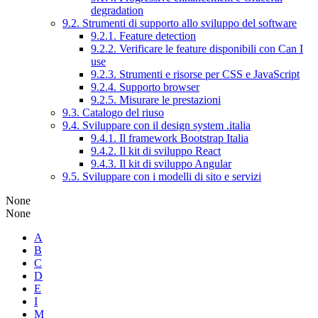
degradation
9.2. Strumenti di supporto allo sviluppo del software
9.2.1. Feature detection
9.2.2. Verificare le feature disponibili con Can I
use
9.2.3. Strumenti e risorse per CSS e JavaScript
9.2.4. Supporto browser
9.2.5. Misurare le prestazioni
9.3. Catalogo del riuso
9.4. Sviluppare con il design system .italia
9.4.1. Il framework Bootstrap Italia
9.4.2. Il kit di sviluppo React
9.4.3. Il kit di sviluppo Angular
9.5. Sviluppare con i modelli di sito e servizi
None
None
A
B
C
D
E
I
M