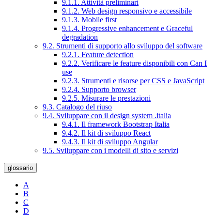
9.1.1. Attività preliminari
9.1.2. Web design responsivo e accessibile
9.1.3. Mobile first
9.1.4. Progressive enhancement e Graceful
degradation
9.2. Strumenti di supporto allo sviluppo del software
9.2.1. Feature detection
9.2.2. Verificare le feature disponibili con Can I
use
9.2.3. Strumenti e risorse per CSS e JavaScript
9.2.4. Supporto browser
9.2.5. Misurare le prestazioni
9.3. Catalogo del riuso
9.4. Sviluppare con il design system .italia
9.4.1. Il framework Bootstrap Italia
9.4.2. Il kit di sviluppo React
9.4.3. Il kit di sviluppo Angular
9.5. Sviluppare con i modelli di sito e servizi
glossario
A
B
C
D