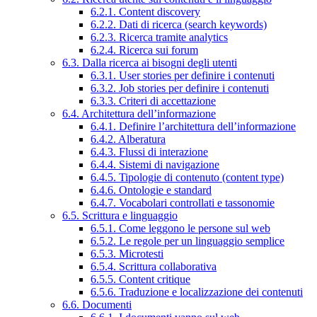
6.2.1. Content discovery
6.2.2. Dati di ricerca (search keywords)
6.2.3. Ricerca tramite analytics
6.2.4. Ricerca sui forum
6.3. Dalla ricerca ai bisogni degli utenti
6.3.1. User stories per definire i contenuti
6.3.2. Job stories per definire i contenuti
6.3.3. Criteri di accettazione
6.4. Architettura dell’informazione
6.4.1. Definire l’architettura dell’informazione
6.4.2. Alberatura
6.4.3. Flussi di interazione
6.4.4. Sistemi di navigazione
6.4.5. Tipologie di contenuto (content type)
6.4.6. Ontologie e standard
6.4.7. Vocabolari controllati e tassonomie
6.5. Scrittura e linguaggio
6.5.1. Come leggono le persone sul web
6.5.2. Le regole per un linguaggio semplice
6.5.3. Microtesti
6.5.4. Scrittura collaborativa
6.5.5. Content critique
6.5.6. Traduzione e localizzazione dei contenuti
6.6. Documenti