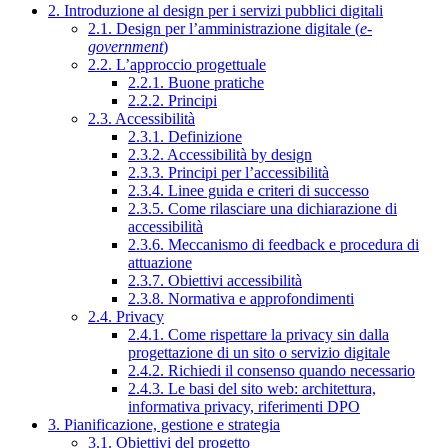
2. Introduzione al design per i servizi pubblici digitali
2.1. Design per l’amministrazione digitale (
e-
government
)
2.2. L’approccio progettuale
2.2.1. Buone pratiche
2.2.2. Principi
2.3. Accessibilità
2.3.1. Definizione
2.3.2. Accessibilità by design
2.3.3. Principi per l’accessibilità
2.3.4. Linee guida e criteri di successo
2.3.5. Come rilasciare una dichiarazione di
accessibilità
2.3.6. Meccanismo di feedback e procedura di
attuazione
2.3.7. Obiettivi accessibilità
2.3.8. Normativa e approfondimenti
2.4. Privacy
2.4.1. Come rispettare la privacy sin dalla
progettazione di un sito o servizio digitale
2.4.2. Richiedi il consenso quando necessario
2.4.3. Le basi del sito web: architettura,
informativa privacy, riferimenti DPO
3. Pianificazione, gestione e strategia
3.1. Obiettivi del progetto