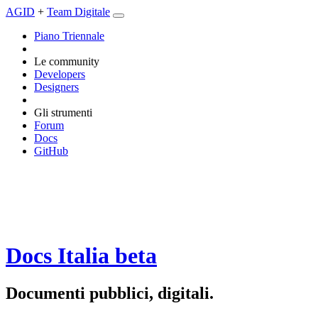
AGID
+
Team Digitale
Piano Triennale
Le community
Developers
Designers
Gli strumenti
Forum
Docs
GitHub
Docs Italia
beta
Documenti pubblici, digitali.