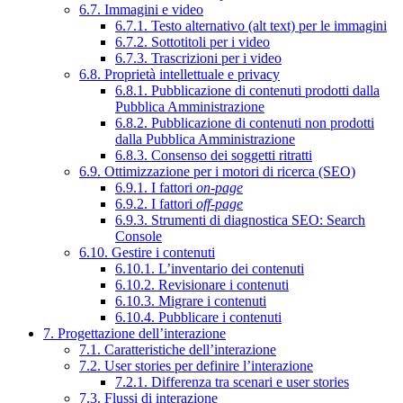
6.7. Immagini e video
6.7.1. Testo alternativo (alt text) per le immagini
6.7.2. Sottotitoli per i video
6.7.3. Trascrizioni per i video
6.8. Proprietà intellettuale e privacy
6.8.1. Pubblicazione di contenuti prodotti dalla
Pubblica Amministrazione
6.8.2. Pubblicazione di contenuti non prodotti
dalla Pubblica Amministrazione
6.8.3. Consenso dei soggetti ritratti
6.9. Ottimizzazione per i motori di ricerca (SEO)
6.9.1. I fattori
on-page
6.9.2. I fattori
off-page
6.9.3. Strumenti di diagnostica SEO: Search
Console
6.10. Gestire i contenuti
6.10.1. L’inventario dei contenuti
6.10.2. Revisionare i contenuti
6.10.3. Migrare i contenuti
6.10.4. Pubblicare i contenuti
7. Progettazione dell’interazione
7.1. Caratteristiche dell’interazione
7.2. User stories per definire l’interazione
7.2.1. Differenza tra scenari e user stories
7.3. Flussi di interazione