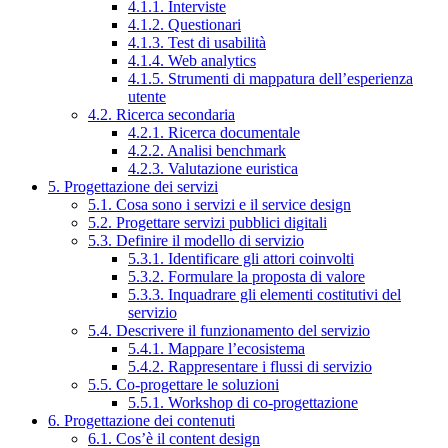
4.1.1. Interviste
4.1.2. Questionari
4.1.3. Test di usabilità
4.1.4. Web analytics
4.1.5. Strumenti di mappatura dell’esperienza
utente
4.2. Ricerca secondaria
4.2.1. Ricerca documentale
4.2.2. Analisi benchmark
4.2.3. Valutazione euristica
5. Progettazione dei servizi
5.1. Cosa sono i servizi e il service design
5.2. Progettare servizi pubblici digitali
5.3. Definire il modello di servizio
5.3.1. Identificare gli attori coinvolti
5.3.2. Formulare la proposta di valore
5.3.3. Inquadrare gli elementi costitutivi del
servizio
5.4. Descrivere il funzionamento del servizio
5.4.1. Mappare l’ecosistema
5.4.2. Rappresentare i flussi di servizio
5.5. Co-progettare le soluzioni
5.5.1. Workshop di co-progettazione
6. Progettazione dei contenuti
6.1. Cos’è il content design