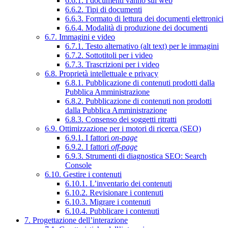
6.6.1. I documenti vanno sul web
6.6.2. Tipi di documenti
6.6.3. Formato di lettura dei documenti elettronici
6.6.4. Modalità di produzione dei documenti
6.7. Immagini e video
6.7.1. Testo alternativo (alt text) per le immagini
6.7.2. Sottotitoli per i video
6.7.3. Trascrizioni per i video
6.8. Proprietà intellettuale e privacy
6.8.1. Pubblicazione di contenuti prodotti dalla
Pubblica Amministrazione
6.8.2. Pubblicazione di contenuti non prodotti
dalla Pubblica Amministrazione
6.8.3. Consenso dei soggetti ritratti
6.9. Ottimizzazione per i motori di ricerca (SEO)
6.9.1. I fattori
on-page
6.9.2. I fattori
off-page
6.9.3. Strumenti di diagnostica SEO: Search
Console
6.10. Gestire i contenuti
6.10.1. L’inventario dei contenuti
6.10.2. Revisionare i contenuti
6.10.3. Migrare i contenuti
6.10.4. Pubblicare i contenuti
7. Progettazione dell’interazione