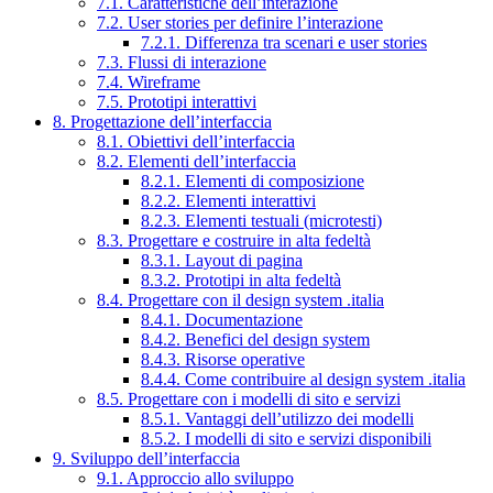
7.1. Caratteristiche dell’interazione
7.2. User stories per definire l’interazione
7.2.1. Differenza tra scenari e user stories
7.3. Flussi di interazione
7.4. Wireframe
7.5. Prototipi interattivi
8. Progettazione dell’interfaccia
8.1. Obiettivi dell’interfaccia
8.2. Elementi dell’interfaccia
8.2.1. Elementi di composizione
8.2.2. Elementi interattivi
8.2.3. Elementi testuali (microtesti)
8.3. Progettare e costruire in alta fedeltà
8.3.1. Layout di pagina
8.3.2. Prototipi in alta fedeltà
8.4. Progettare con il design system .italia
8.4.1. Documentazione
8.4.2. Benefici del design system
8.4.3. Risorse operative
8.4.4. Come contribuire al design system .italia
8.5. Progettare con i modelli di sito e servizi
8.5.1. Vantaggi dell’utilizzo dei modelli
8.5.2. I modelli di sito e servizi disponibili
9. Sviluppo dell’interfaccia
9.1. Approccio allo sviluppo