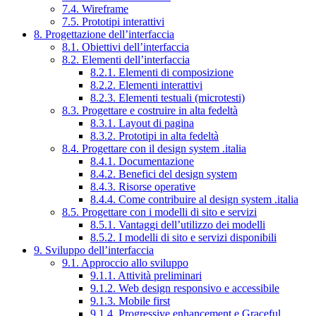
7.4. Wireframe
7.5. Prototipi interattivi
8. Progettazione dell’interfaccia
8.1. Obiettivi dell’interfaccia
8.2. Elementi dell’interfaccia
8.2.1. Elementi di composizione
8.2.2. Elementi interattivi
8.2.3. Elementi testuali (microtesti)
8.3. Progettare e costruire in alta fedeltà
8.3.1. Layout di pagina
8.3.2. Prototipi in alta fedeltà
8.4. Progettare con il design system .italia
8.4.1. Documentazione
8.4.2. Benefici del design system
8.4.3. Risorse operative
8.4.4. Come contribuire al design system .italia
8.5. Progettare con i modelli di sito e servizi
8.5.1. Vantaggi dell’utilizzo dei modelli
8.5.2. I modelli di sito e servizi disponibili
9. Sviluppo dell’interfaccia
9.1. Approccio allo sviluppo
9.1.1. Attività preliminari
9.1.2. Web design responsivo e accessibile
9.1.3. Mobile first
9.1.4. Progressive enhancement e Graceful