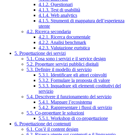
4.1.2. Questionari
4.1.3. Test di usabilità
4.1.4. Web analytics
4.1.5. Strumenti di mappatura dell’esperienza
utente
4.2. Ricerca secondaria
4.2.1. Ricerca documentale
4.2.2. Analisi benchmark
4.2.3. Valutazione euristica
5. Progettazione dei servizi
5.1. Cosa sono i servizi e il service design
5.2. Progettare servizi pubblici digitali
5.3. Definire il modello di servizio
5.3.1. Identificare gli attori coinvolti
5.3.2. Formulare la proposta di valore
5.3.3. Inquadrare gli elementi costitutivi del
servizio
5.4. Descrivere il funzionamento del servizio
5.4.1. Mappare l’ecosistema
5.4.2. Rappresentare i flussi di servizio
5.5. Co-progettare le soluzioni
5.5.1. Workshop di co-progettazione
6. Progettazione dei contenuti
6.1. Cos’è il content design
6.2. Ricerca utente sui contenuti e il linguaggio