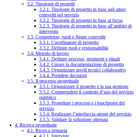
3.2. Tipologie di progetti
3.2.1. Tipologie di progetto in base agli attori
coinvolti nel servizio
3.2.2. Tipologie di progetto in base al focus
3.2.3. Tipologie di progetto in base all’ambito di
intervento
3.3. Competenze, ruoli e figure coinvolte
3.3.1. Coordinatore di progetto
3.3.2. Definire ruoli e responsabilità
3.4. Metodo di lavoro
3.4.1. Definire processi, strumenti e rituali
3.4.2. Curare la documentazione di progetto
3.4.3. Organizzare tavoli tecnici collaborativi
3.4.4. Prendere decisioni
3.5. Il processo progettuale
3.5.1. Organizzare il progetto e la sua gestione
3.5.2. Comprendere il contesto d’uso del servizio
pubblico
3.5.3. Progettare i processi e i
touchpoint
del
servizio
3.5.4. Realizzare l’interfaccia utente del servizio
3.5.5. Validare la soluzione ottenuta
4. Ricerca progettuale
4.1. Ricerca primaria
4.1.1. Interviste