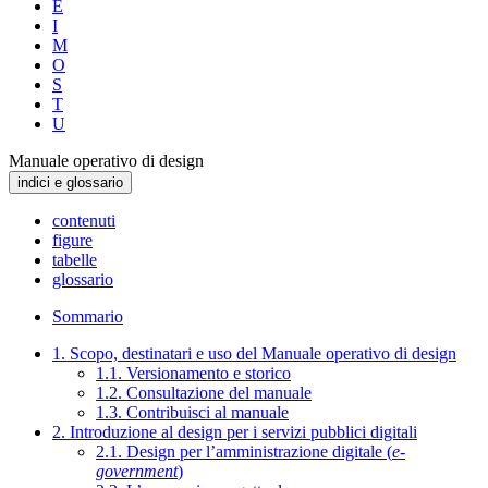
E
I
M
O
S
T
U
Manuale operativo di design
indici e glossario
contenuti
figure
tabelle
glossario
Sommario
1. Scopo, destinatari e uso del Manuale operativo di design
1.1. Versionamento e storico
1.2. Consultazione del manuale
1.3. Contribuisci al manuale
2. Introduzione al design per i servizi pubblici digitali
2.1. Design per l’amministrazione digitale (
e-
government
)