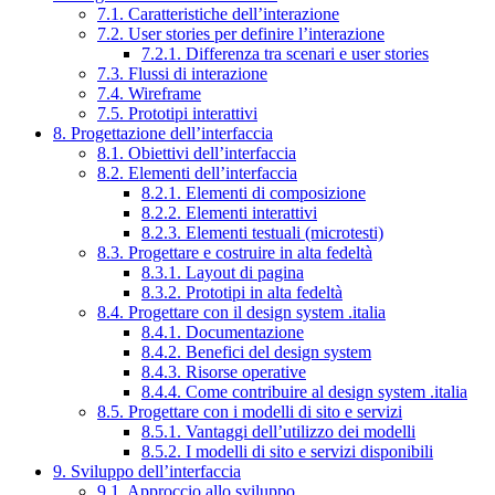
7.1. Caratteristiche dell’interazione
7.2. User stories per definire l’interazione
7.2.1. Differenza tra scenari e user stories
7.3. Flussi di interazione
7.4. Wireframe
7.5. Prototipi interattivi
8. Progettazione dell’interfaccia
8.1. Obiettivi dell’interfaccia
8.2. Elementi dell’interfaccia
8.2.1. Elementi di composizione
8.2.2. Elementi interattivi
8.2.3. Elementi testuali (microtesti)
8.3. Progettare e costruire in alta fedeltà
8.3.1. Layout di pagina
8.3.2. Prototipi in alta fedeltà
8.4. Progettare con il design system .italia
8.4.1. Documentazione
8.4.2. Benefici del design system
8.4.3. Risorse operative
8.4.4. Come contribuire al design system .italia
8.5. Progettare con i modelli di sito e servizi
8.5.1. Vantaggi dell’utilizzo dei modelli
8.5.2. I modelli di sito e servizi disponibili
9. Sviluppo dell’interfaccia
9.1. Approccio allo sviluppo