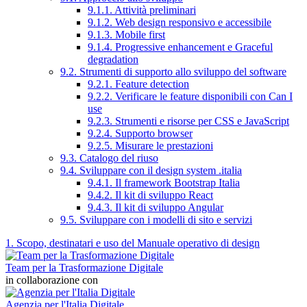
9.1.1. Attività preliminari
9.1.2. Web design responsivo e accessibile
9.1.3. Mobile first
9.1.4. Progressive enhancement e Graceful
degradation
9.2. Strumenti di supporto allo sviluppo del software
9.2.1. Feature detection
9.2.2. Verificare le feature disponibili con Can I
use
9.2.3. Strumenti e risorse per CSS e JavaScript
9.2.4. Supporto browser
9.2.5. Misurare le prestazioni
9.3. Catalogo del riuso
9.4. Sviluppare con il design system .italia
9.4.1. Il framework Bootstrap Italia
9.4.2. Il kit di sviluppo React
9.4.3. Il kit di sviluppo Angular
9.5. Sviluppare con i modelli di sito e servizi
1. Scopo, destinatari e uso del Manuale operativo di design
Team per la Trasformazione Digitale
in collaborazione con
Agenzia per l'Italia Digitale