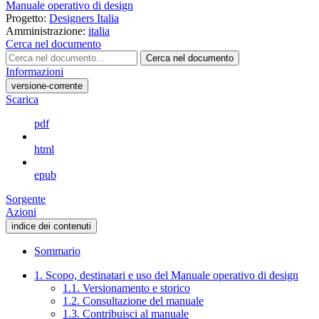
Manuale operativo di design
Progetto:
Designers Italia
Amministrazione:
italia
Cerca nel documento
Cerca nel documento
Informazioni
versione-corrente
Scarica
pdf
html
epub
Sorgente
Azioni
indice dei contenuti
Sommario
1. Scopo, destinatari e uso del Manuale operativo di design
1.1. Versionamento e storico
1.2. Consultazione del manuale
1.3. Contribuisci al manuale