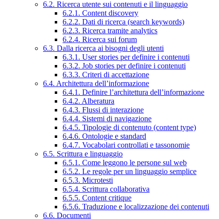
6.2. Ricerca utente sui contenuti e il linguaggio
6.2.1. Content discovery
6.2.2. Dati di ricerca (search keywords)
6.2.3. Ricerca tramite analytics
6.2.4. Ricerca sui forum
6.3. Dalla ricerca ai bisogni degli utenti
6.3.1. User stories per definire i contenuti
6.3.2. Job stories per definire i contenuti
6.3.3. Criteri di accettazione
6.4. Architettura dell’informazione
6.4.1. Definire l’architettura dell’informazione
6.4.2. Alberatura
6.4.3. Flussi di interazione
6.4.4. Sistemi di navigazione
6.4.5. Tipologie di contenuto (content type)
6.4.6. Ontologie e standard
6.4.7. Vocabolari controllati e tassonomie
6.5. Scrittura e linguaggio
6.5.1. Come leggono le persone sul web
6.5.2. Le regole per un linguaggio semplice
6.5.3. Microtesti
6.5.4. Scrittura collaborativa
6.5.5. Content critique
6.5.6. Traduzione e localizzazione dei contenuti
6.6. Documenti