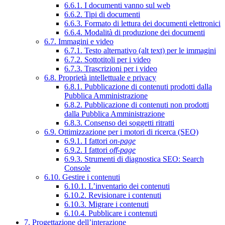
6.6.1. I documenti vanno sul web
6.6.2. Tipi di documenti
6.6.3. Formato di lettura dei documenti elettronici
6.6.4. Modalità di produzione dei documenti
6.7. Immagini e video
6.7.1. Testo alternativo (alt text) per le immagini
6.7.2. Sottotitoli per i video
6.7.3. Trascrizioni per i video
6.8. Proprietà intellettuale e privacy
6.8.1. Pubblicazione di contenuti prodotti dalla
Pubblica Amministrazione
6.8.2. Pubblicazione di contenuti non prodotti
dalla Pubblica Amministrazione
6.8.3. Consenso dei soggetti ritratti
6.9. Ottimizzazione per i motori di ricerca (SEO)
6.9.1. I fattori
on-page
6.9.2. I fattori
off-page
6.9.3. Strumenti di diagnostica SEO: Search
Console
6.10. Gestire i contenuti
6.10.1. L’inventario dei contenuti
6.10.2. Revisionare i contenuti
6.10.3. Migrare i contenuti
6.10.4. Pubblicare i contenuti
7. Progettazione dell’interazione