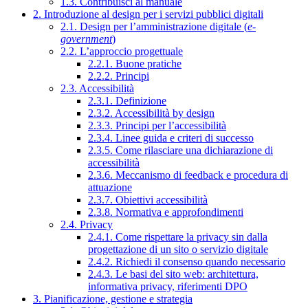
1.3. Contribuisci al manuale
2. Introduzione al design per i servizi pubblici digitali
2.1. Design per l’amministrazione digitale (
e-
government
)
2.2. L’approccio progettuale
2.2.1. Buone pratiche
2.2.2. Principi
2.3. Accessibilità
2.3.1. Definizione
2.3.2. Accessibilità by design
2.3.3. Principi per l’accessibilità
2.3.4. Linee guida e criteri di successo
2.3.5. Come rilasciare una dichiarazione di
accessibilità
2.3.6. Meccanismo di feedback e procedura di
attuazione
2.3.7. Obiettivi accessibilità
2.3.8. Normativa e approfondimenti
2.4. Privacy
2.4.1. Come rispettare la privacy sin dalla
progettazione di un sito o servizio digitale
2.4.2. Richiedi il consenso quando necessario
2.4.3. Le basi del sito web: architettura,
informativa privacy, riferimenti DPO
3. Pianificazione, gestione e strategia