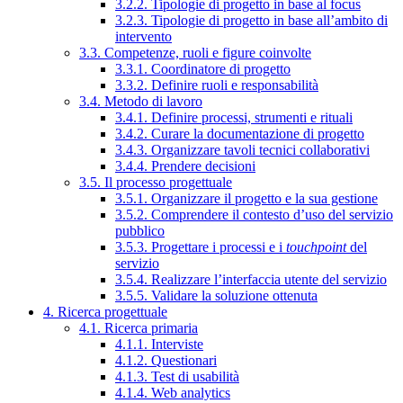
3.2.2. Tipologie di progetto in base al focus
3.2.3. Tipologie di progetto in base all’ambito di
intervento
3.3. Competenze, ruoli e figure coinvolte
3.3.1. Coordinatore di progetto
3.3.2. Definire ruoli e responsabilità
3.4. Metodo di lavoro
3.4.1. Definire processi, strumenti e rituali
3.4.2. Curare la documentazione di progetto
3.4.3. Organizzare tavoli tecnici collaborativi
3.4.4. Prendere decisioni
3.5. Il processo progettuale
3.5.1. Organizzare il progetto e la sua gestione
3.5.2. Comprendere il contesto d’uso del servizio
pubblico
3.5.3. Progettare i processi e i
touchpoint
del
servizio
3.5.4. Realizzare l’interfaccia utente del servizio
3.5.5. Validare la soluzione ottenuta
4. Ricerca progettuale
4.1. Ricerca primaria
4.1.1. Interviste
4.1.2. Questionari
4.1.3. Test di usabilità
4.1.4. Web analytics