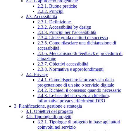
2.2. L’approccio progettuale
2.2.1. Buone pratiche
2.2.2. Principi
2.3. Accessibilità
2.3.1. Definizione
2.3.2. Accessibilità by design
2.3.3. Principi per l’accessibilità
2.3.4. Linee guida e criteri di successo
2.3.5. Come rilasciare una dichiarazione di
accessibilità
2.3.6. Meccanismo di feedback e procedura di
attuazione
2.3.7. Obiettivi accessibilità
2.3.8. Normativa e approfondimenti
2.4. Privacy
2.4.1. Come rispettare la privacy sin dalla
progettazione di un sito o servizio digitale
2.4.2. Richiedi il consenso quando necessario
2.4.3. Le basi del sito web: architettura,
informativa privacy, riferimenti DPO
3. Pianificazione, gestione e strategia
3.1. Obiettivi del progetto
3.2. Tipologie di progetti
3.2.1. Tipologie di progetto in base agli attori
coinvolti nel servizio