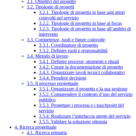
3.1. Obiettivi del progetto
3.2. Tipologie di progetti
3.2.1. Tipologie di progetto in base agli attori
coinvolti nel servizio
3.2.2. Tipologie di progetto in base al focus
3.2.3. Tipologie di progetto in base all’ambito di
intervento
3.3. Competenze, ruoli e figure coinvolte
3.3.1. Coordinatore di progetto
3.3.2. Definire ruoli e responsabilità
3.4. Metodo di lavoro
3.4.1. Definire processi, strumenti e rituali
3.4.2. Curare la documentazione di progetto
3.4.3. Organizzare tavoli tecnici collaborativi
3.4.4. Prendere decisioni
3.5. Il processo progettuale
3.5.1. Organizzare il progetto e la sua gestione
3.5.2. Comprendere il contesto d’uso del servizio
pubblico
3.5.3. Progettare i processi e i
touchpoint
del
servizio
3.5.4. Realizzare l’interfaccia utente del servizio
3.5.5. Validare la soluzione ottenuta
4. Ricerca progettuale
4.1. Ricerca primaria