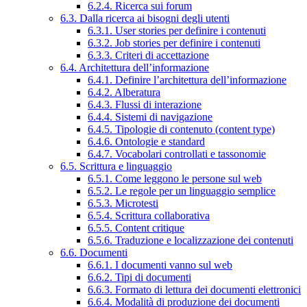
6.2.4. Ricerca sui forum
6.3. Dalla ricerca ai bisogni degli utenti
6.3.1. User stories per definire i contenuti
6.3.2. Job stories per definire i contenuti
6.3.3. Criteri di accettazione
6.4. Architettura dell’informazione
6.4.1. Definire l’architettura dell’informazione
6.4.2. Alberatura
6.4.3. Flussi di interazione
6.4.4. Sistemi di navigazione
6.4.5. Tipologie di contenuto (content type)
6.4.6. Ontologie e standard
6.4.7. Vocabolari controllati e tassonomie
6.5. Scrittura e linguaggio
6.5.1. Come leggono le persone sul web
6.5.2. Le regole per un linguaggio semplice
6.5.3. Microtesti
6.5.4. Scrittura collaborativa
6.5.5. Content critique
6.5.6. Traduzione e localizzazione dei contenuti
6.6. Documenti
6.6.1. I documenti vanno sul web
6.6.2. Tipi di documenti
6.6.3. Formato di lettura dei documenti elettronici
6.6.4. Modalità di produzione dei documenti