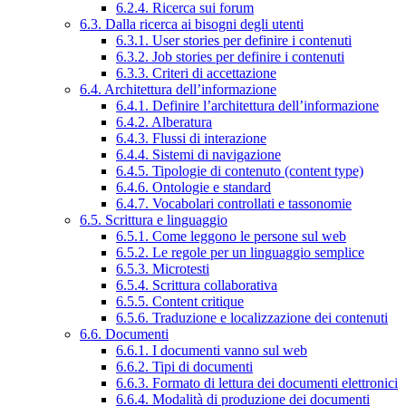
6.2.4. Ricerca sui forum
6.3. Dalla ricerca ai bisogni degli utenti
6.3.1. User stories per definire i contenuti
6.3.2. Job stories per definire i contenuti
6.3.3. Criteri di accettazione
6.4. Architettura dell’informazione
6.4.1. Definire l’architettura dell’informazione
6.4.2. Alberatura
6.4.3. Flussi di interazione
6.4.4. Sistemi di navigazione
6.4.5. Tipologie di contenuto (content type)
6.4.6. Ontologie e standard
6.4.7. Vocabolari controllati e tassonomie
6.5. Scrittura e linguaggio
6.5.1. Come leggono le persone sul web
6.5.2. Le regole per un linguaggio semplice
6.5.3. Microtesti
6.5.4. Scrittura collaborativa
6.5.5. Content critique
6.5.6. Traduzione e localizzazione dei contenuti
6.6. Documenti
6.6.1. I documenti vanno sul web
6.6.2. Tipi di documenti
6.6.3. Formato di lettura dei documenti elettronici
6.6.4. Modalità di produzione dei documenti