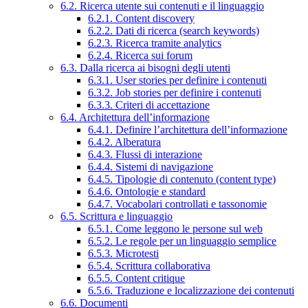
6.2. Ricerca utente sui contenuti e il linguaggio
6.2.1. Content discovery
6.2.2. Dati di ricerca (search keywords)
6.2.3. Ricerca tramite analytics
6.2.4. Ricerca sui forum
6.3. Dalla ricerca ai bisogni degli utenti
6.3.1. User stories per definire i contenuti
6.3.2. Job stories per definire i contenuti
6.3.3. Criteri di accettazione
6.4. Architettura dell’informazione
6.4.1. Definire l’architettura dell’informazione
6.4.2. Alberatura
6.4.3. Flussi di interazione
6.4.4. Sistemi di navigazione
6.4.5. Tipologie di contenuto (content type)
6.4.6. Ontologie e standard
6.4.7. Vocabolari controllati e tassonomie
6.5. Scrittura e linguaggio
6.5.1. Come leggono le persone sul web
6.5.2. Le regole per un linguaggio semplice
6.5.3. Microtesti
6.5.4. Scrittura collaborativa
6.5.5. Content critique
6.5.6. Traduzione e localizzazione dei contenuti
6.6. Documenti