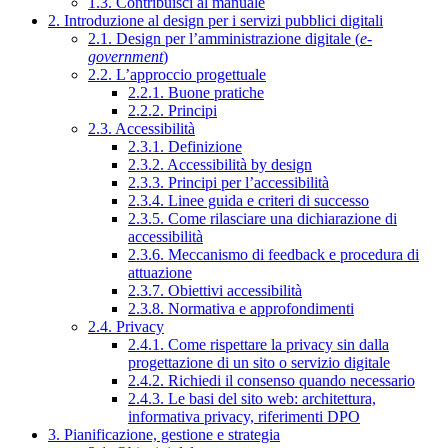
1.3. Contribuisci al manuale
2. Introduzione al design per i servizi pubblici digitali
2.1. Design per l’amministrazione digitale (
e-
government
)
2.2. L’approccio progettuale
2.2.1. Buone pratiche
2.2.2. Principi
2.3. Accessibilità
2.3.1. Definizione
2.3.2. Accessibilità by design
2.3.3. Principi per l’accessibilità
2.3.4. Linee guida e criteri di successo
2.3.5. Come rilasciare una dichiarazione di
accessibilità
2.3.6. Meccanismo di feedback e procedura di
attuazione
2.3.7. Obiettivi accessibilità
2.3.8. Normativa e approfondimenti
2.4. Privacy
2.4.1. Come rispettare la privacy sin dalla
progettazione di un sito o servizio digitale
2.4.2. Richiedi il consenso quando necessario
2.4.3. Le basi del sito web: architettura,
informativa privacy, riferimenti DPO
3. Pianificazione, gestione e strategia