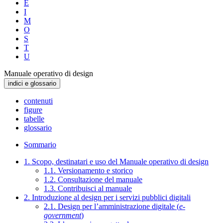
E
I
M
O
S
T
U
Manuale operativo di design
indici e glossario
contenuti
figure
tabelle
glossario
Sommario
1. Scopo, destinatari e uso del Manuale operativo di design
1.1. Versionamento e storico
1.2. Consultazione del manuale
1.3. Contribuisci al manuale
2. Introduzione al design per i servizi pubblici digitali
2.1. Design per l’amministrazione digitale (
e-
government
)