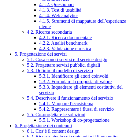
4.1.2. Questionari
4.1.3. Test di usabilità
4.1.4. Web analytics
4.1.5. Strumenti di mappatura dell’esperienza
utente
4.2. Ricerca secondaria
4.2.1. Ricerca documentale
4.2.2. Analisi benchmark
4.2.3. Valutazione euristica
5. Progettazione dei servizi
5.1. Cosa sono i servizi e il service design
5.2. Progettare servizi pubblici digitali
5.3. Definire il modello di servizio
5.3.1. Identificare gli attori coinvolti
5.3.2. Formulare la proposta di valore
5.3.3. Inquadrare gli elementi costitutivi del
servizio
5.4. Descrivere il funzionamento del servizio
5.4.1. Mappare l’ecosistema
5.4.2. Rappresentare i flussi di servizio
5.5. Co-progettare le soluzioni
5.5.1. Workshop di co-progettazione
6. Progettazione dei contenuti
6.1. Cos’è il content design
6.2. Ricerca utente sui contenuti e il linguaggio