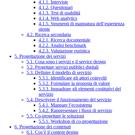
4.1.1. Interviste
4.1.2. Questionari
4.1.3. Test di usabilità
4.1.4. Web analytics
4.1.5. Strumenti di mappatura dell’esperienza
utente
4.2. Ricerca secondaria
4.2.1. Ricerca documentale
4.2.2. Analisi benchmark
4.2.3. Valutazione euristica
5. Progettazione dei servizi
5.1. Cosa sono i servizi e il service design
5.2. Progettare servizi pubblici digitali
5.3. Definire il modello di servizio
5.3.1. Identificare gli attori coinvolti
5.3.2. Formulare la proposta di valore
5.3.3. Inquadrare gli elementi costitutivi del
servizio
5.4. Descrivere il funzionamento del servizio
5.4.1. Mappare l’ecosistema
5.4.2. Rappresentare i flussi di servizio
5.5. Co-progettare le soluzioni
5.5.1. Workshop di co-progettazione
6. Progettazione dei contenuti
6.1. Cos’è il content design