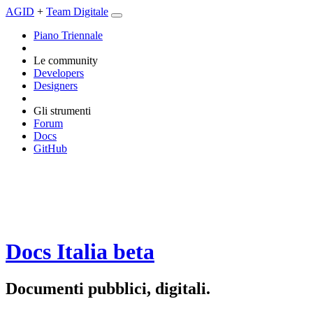
AGID
+
Team Digitale
Piano Triennale
Le community
Developers
Designers
Gli strumenti
Forum
Docs
GitHub
Docs Italia
beta
Documenti pubblici, digitali.