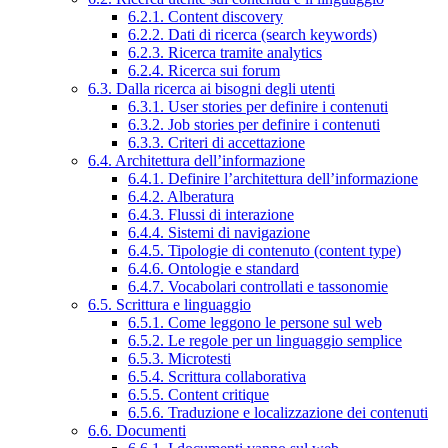
6.2.1. Content discovery
6.2.2. Dati di ricerca (search keywords)
6.2.3. Ricerca tramite analytics
6.2.4. Ricerca sui forum
6.3. Dalla ricerca ai bisogni degli utenti
6.3.1. User stories per definire i contenuti
6.3.2. Job stories per definire i contenuti
6.3.3. Criteri di accettazione
6.4. Architettura dell’informazione
6.4.1. Definire l’architettura dell’informazione
6.4.2. Alberatura
6.4.3. Flussi di interazione
6.4.4. Sistemi di navigazione
6.4.5. Tipologie di contenuto (content type)
6.4.6. Ontologie e standard
6.4.7. Vocabolari controllati e tassonomie
6.5. Scrittura e linguaggio
6.5.1. Come leggono le persone sul web
6.5.2. Le regole per un linguaggio semplice
6.5.3. Microtesti
6.5.4. Scrittura collaborativa
6.5.5. Content critique
6.5.6. Traduzione e localizzazione dei contenuti
6.6. Documenti