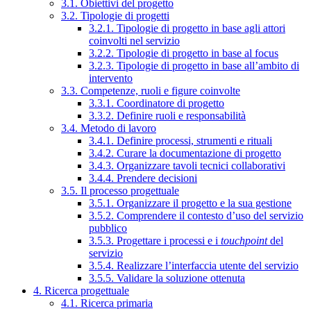
3.1. Obiettivi del progetto
3.2. Tipologie di progetti
3.2.1. Tipologie di progetto in base agli attori
coinvolti nel servizio
3.2.2. Tipologie di progetto in base al focus
3.2.3. Tipologie di progetto in base all’ambito di
intervento
3.3. Competenze, ruoli e figure coinvolte
3.3.1. Coordinatore di progetto
3.3.2. Definire ruoli e responsabilità
3.4. Metodo di lavoro
3.4.1. Definire processi, strumenti e rituali
3.4.2. Curare la documentazione di progetto
3.4.3. Organizzare tavoli tecnici collaborativi
3.4.4. Prendere decisioni
3.5. Il processo progettuale
3.5.1. Organizzare il progetto e la sua gestione
3.5.2. Comprendere il contesto d’uso del servizio
pubblico
3.5.3. Progettare i processi e i
touchpoint
del
servizio
3.5.4. Realizzare l’interfaccia utente del servizio
3.5.5. Validare la soluzione ottenuta
4. Ricerca progettuale
4.1. Ricerca primaria