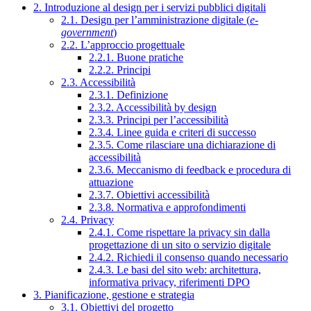
2. Introduzione al design per i servizi pubblici digitali
2.1. Design per l’amministrazione digitale (
e-
government
)
2.2. L’approccio progettuale
2.2.1. Buone pratiche
2.2.2. Principi
2.3. Accessibilità
2.3.1. Definizione
2.3.2. Accessibilità by design
2.3.3. Principi per l’accessibilità
2.3.4. Linee guida e criteri di successo
2.3.5. Come rilasciare una dichiarazione di
accessibilità
2.3.6. Meccanismo di feedback e procedura di
attuazione
2.3.7. Obiettivi accessibilità
2.3.8. Normativa e approfondimenti
2.4. Privacy
2.4.1. Come rispettare la privacy sin dalla
progettazione di un sito o servizio digitale
2.4.2. Richiedi il consenso quando necessario
2.4.3. Le basi del sito web: architettura,
informativa privacy, riferimenti DPO
3. Pianificazione, gestione e strategia
3.1. Obiettivi del progetto