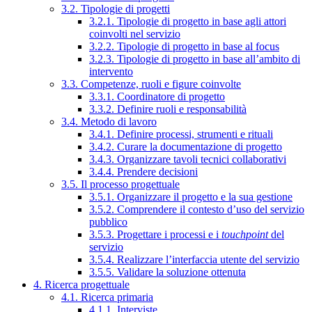
3.2. Tipologie di progetti
3.2.1. Tipologie di progetto in base agli attori
coinvolti nel servizio
3.2.2. Tipologie di progetto in base al focus
3.2.3. Tipologie di progetto in base all’ambito di
intervento
3.3. Competenze, ruoli e figure coinvolte
3.3.1. Coordinatore di progetto
3.3.2. Definire ruoli e responsabilità
3.4. Metodo di lavoro
3.4.1. Definire processi, strumenti e rituali
3.4.2. Curare la documentazione di progetto
3.4.3. Organizzare tavoli tecnici collaborativi
3.4.4. Prendere decisioni
3.5. Il processo progettuale
3.5.1. Organizzare il progetto e la sua gestione
3.5.2. Comprendere il contesto d’uso del servizio
pubblico
3.5.3. Progettare i processi e i
touchpoint
del
servizio
3.5.4. Realizzare l’interfaccia utente del servizio
3.5.5. Validare la soluzione ottenuta
4. Ricerca progettuale
4.1. Ricerca primaria
4.1.1. Interviste