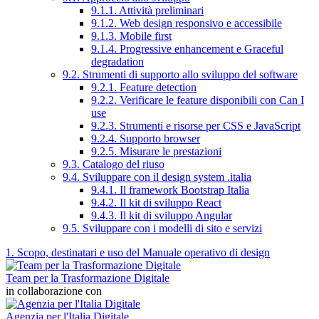
9.1.1. Attività preliminari
9.1.2. Web design responsivo e accessibile
9.1.3. Mobile first
9.1.4. Progressive enhancement e Graceful
degradation
9.2. Strumenti di supporto allo sviluppo del software
9.2.1. Feature detection
9.2.2. Verificare le feature disponibili con Can I
use
9.2.3. Strumenti e risorse per CSS e JavaScript
9.2.4. Supporto browser
9.2.5. Misurare le prestazioni
9.3. Catalogo del riuso
9.4. Sviluppare con il design system .italia
9.4.1. Il framework Bootstrap Italia
9.4.2. Il kit di sviluppo React
9.4.3. Il kit di sviluppo Angular
9.5. Sviluppare con i modelli di sito e servizi
1. Scopo, destinatari e uso del Manuale operativo di design
Team per la Trasformazione Digitale
in collaborazione con
Agenzia per l'Italia Digitale