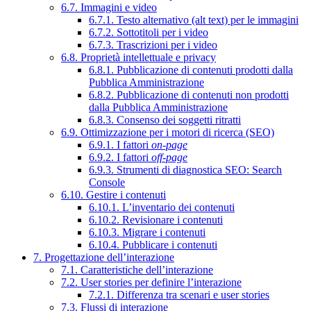
6.7. Immagini e video
6.7.1. Testo alternativo (alt text) per le immagini
6.7.2. Sottotitoli per i video
6.7.3. Trascrizioni per i video
6.8. Proprietà intellettuale e privacy
6.8.1. Pubblicazione di contenuti prodotti dalla
Pubblica Amministrazione
6.8.2. Pubblicazione di contenuti non prodotti
dalla Pubblica Amministrazione
6.8.3. Consenso dei soggetti ritratti
6.9. Ottimizzazione per i motori di ricerca (SEO)
6.9.1. I fattori
on-page
6.9.2. I fattori
off-page
6.9.3. Strumenti di diagnostica SEO: Search
Console
6.10. Gestire i contenuti
6.10.1. L’inventario dei contenuti
6.10.2. Revisionare i contenuti
6.10.3. Migrare i contenuti
6.10.4. Pubblicare i contenuti
7. Progettazione dell’interazione
7.1. Caratteristiche dell’interazione
7.2. User stories per definire l’interazione
7.2.1. Differenza tra scenari e user stories
7.3. Flussi di interazione