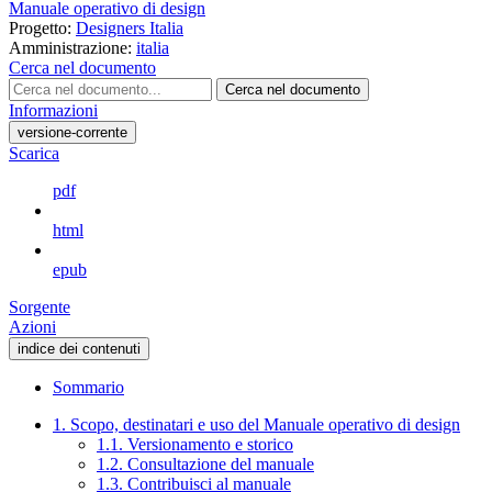
Manuale operativo di design
Progetto:
Designers Italia
Amministrazione:
italia
Cerca nel documento
Cerca nel documento
Informazioni
versione-corrente
Scarica
pdf
html
epub
Sorgente
Azioni
indice dei contenuti
Sommario
1. Scopo, destinatari e uso del Manuale operativo di design
1.1. Versionamento e storico
1.2. Consultazione del manuale
1.3. Contribuisci al manuale