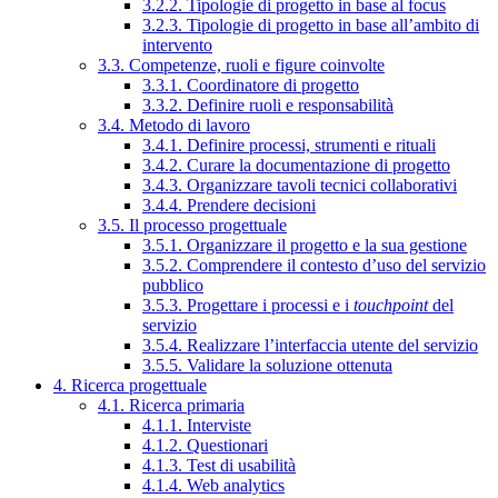
3.2.2. Tipologie di progetto in base al focus
3.2.3. Tipologie di progetto in base all’ambito di
intervento
3.3. Competenze, ruoli e figure coinvolte
3.3.1. Coordinatore di progetto
3.3.2. Definire ruoli e responsabilità
3.4. Metodo di lavoro
3.4.1. Definire processi, strumenti e rituali
3.4.2. Curare la documentazione di progetto
3.4.3. Organizzare tavoli tecnici collaborativi
3.4.4. Prendere decisioni
3.5. Il processo progettuale
3.5.1. Organizzare il progetto e la sua gestione
3.5.2. Comprendere il contesto d’uso del servizio
pubblico
3.5.3. Progettare i processi e i
touchpoint
del
servizio
3.5.4. Realizzare l’interfaccia utente del servizio
3.5.5. Validare la soluzione ottenuta
4. Ricerca progettuale
4.1. Ricerca primaria
4.1.1. Interviste
4.1.2. Questionari
4.1.3. Test di usabilità
4.1.4. Web analytics