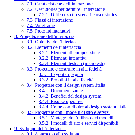
7.1. Caratteristiche dell’interazione
7.2. User stories per definire l’interazione
7.2.1. Differenza tra scenari e user stories
7.3. Flussi di interazione
7.4. Wireframe
7.5. Prototipi interattivi
8. Progettazione dell’interfaccia
8.1. Obiettivi dell’interfaccia
8.2. Elementi dell’interfaccia
8.2.1. Elementi di composizione
8.2.2. Elementi interattivi
8.2.3. Elementi testuali (microtesti)
8.3. Progettare e costruire in alta fedeltà
8.3.1. Layout di pagina
8.3.2. Prototipi in alta fedeltà
8.4. Progettare con il design system .italia
8.4.1. Documentazione
8.4.2. Benefici del design system
8.4.3. Risorse operative
8.4.4. Come contribuire al design system .italia
8.5. Progettare con i modelli di sito e servizi
8.5.1. Vantaggi dell’utilizzo dei modelli
8.5.2. I modelli di sito e servizi disponibili
9. Sviluppo dell’interfaccia
9.1. Approccio allo sviluppo