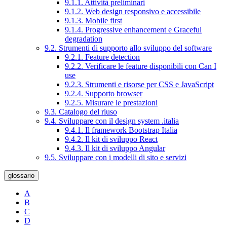
9.1.1. Attività preliminari
9.1.2. Web design responsivo e accessibile
9.1.3. Mobile first
9.1.4. Progressive enhancement e Graceful
degradation
9.2. Strumenti di supporto allo sviluppo del software
9.2.1. Feature detection
9.2.2. Verificare le feature disponibili con Can I
use
9.2.3. Strumenti e risorse per CSS e JavaScript
9.2.4. Supporto browser
9.2.5. Misurare le prestazioni
9.3. Catalogo del riuso
9.4. Sviluppare con il design system .italia
9.4.1. Il framework Bootstrap Italia
9.4.2. Il kit di sviluppo React
9.4.3. Il kit di sviluppo Angular
9.5. Sviluppare con i modelli di sito e servizi
glossario
A
B
C
D