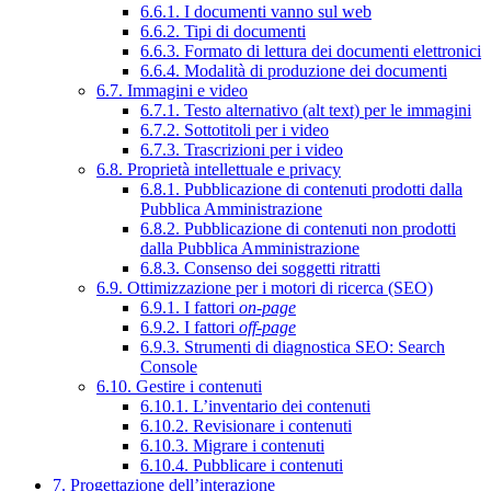
6.6.1. I documenti vanno sul web
6.6.2. Tipi di documenti
6.6.3. Formato di lettura dei documenti elettronici
6.6.4. Modalità di produzione dei documenti
6.7. Immagini e video
6.7.1. Testo alternativo (alt text) per le immagini
6.7.2. Sottotitoli per i video
6.7.3. Trascrizioni per i video
6.8. Proprietà intellettuale e privacy
6.8.1. Pubblicazione di contenuti prodotti dalla
Pubblica Amministrazione
6.8.2. Pubblicazione di contenuti non prodotti
dalla Pubblica Amministrazione
6.8.3. Consenso dei soggetti ritratti
6.9. Ottimizzazione per i motori di ricerca (SEO)
6.9.1. I fattori
on-page
6.9.2. I fattori
off-page
6.9.3. Strumenti di diagnostica SEO: Search
Console
6.10. Gestire i contenuti
6.10.1. L’inventario dei contenuti
6.10.2. Revisionare i contenuti
6.10.3. Migrare i contenuti
6.10.4. Pubblicare i contenuti
7. Progettazione dell’interazione