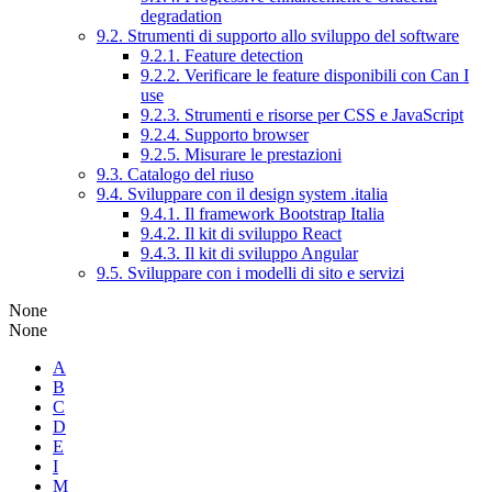
degradation
9.2. Strumenti di supporto allo sviluppo del software
9.2.1. Feature detection
9.2.2. Verificare le feature disponibili con Can I
use
9.2.3. Strumenti e risorse per CSS e JavaScript
9.2.4. Supporto browser
9.2.5. Misurare le prestazioni
9.3. Catalogo del riuso
9.4. Sviluppare con il design system .italia
9.4.1. Il framework Bootstrap Italia
9.4.2. Il kit di sviluppo React
9.4.3. Il kit di sviluppo Angular
9.5. Sviluppare con i modelli di sito e servizi
None
None
A
B
C
D
E
I
M