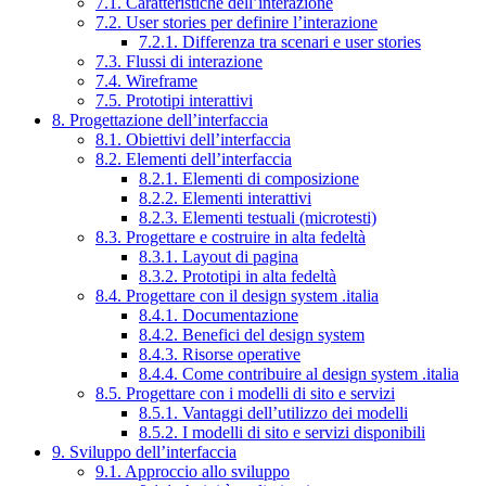
7.1. Caratteristiche dell’interazione
7.2. User stories per definire l’interazione
7.2.1. Differenza tra scenari e user stories
7.3. Flussi di interazione
7.4. Wireframe
7.5. Prototipi interattivi
8. Progettazione dell’interfaccia
8.1. Obiettivi dell’interfaccia
8.2. Elementi dell’interfaccia
8.2.1. Elementi di composizione
8.2.2. Elementi interattivi
8.2.3. Elementi testuali (microtesti)
8.3. Progettare e costruire in alta fedeltà
8.3.1. Layout di pagina
8.3.2. Prototipi in alta fedeltà
8.4. Progettare con il design system .italia
8.4.1. Documentazione
8.4.2. Benefici del design system
8.4.3. Risorse operative
8.4.4. Come contribuire al design system .italia
8.5. Progettare con i modelli di sito e servizi
8.5.1. Vantaggi dell’utilizzo dei modelli
8.5.2. I modelli di sito e servizi disponibili
9. Sviluppo dell’interfaccia
9.1. Approccio allo sviluppo