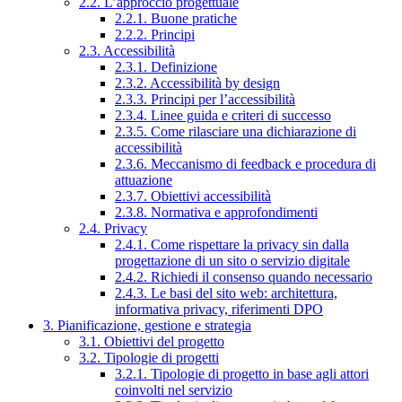
2.2. L’approccio progettuale
2.2.1. Buone pratiche
2.2.2. Principi
2.3. Accessibilità
2.3.1. Definizione
2.3.2. Accessibilità by design
2.3.3. Principi per l’accessibilità
2.3.4. Linee guida e criteri di successo
2.3.5. Come rilasciare una dichiarazione di
accessibilità
2.3.6. Meccanismo di feedback e procedura di
attuazione
2.3.7. Obiettivi accessibilità
2.3.8. Normativa e approfondimenti
2.4. Privacy
2.4.1. Come rispettare la privacy sin dalla
progettazione di un sito o servizio digitale
2.4.2. Richiedi il consenso quando necessario
2.4.3. Le basi del sito web: architettura,
informativa privacy, riferimenti DPO
3. Pianificazione, gestione e strategia
3.1. Obiettivi del progetto
3.2. Tipologie di progetti
3.2.1. Tipologie di progetto in base agli attori
coinvolti nel servizio