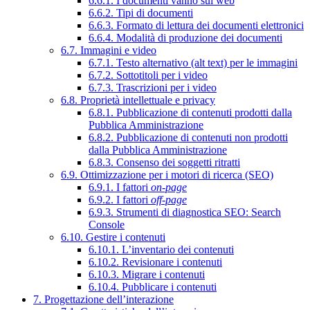
6.6.1. I documenti vanno sul web
6.6.2. Tipi di documenti
6.6.3. Formato di lettura dei documenti elettronici
6.6.4. Modalità di produzione dei documenti
6.7. Immagini e video
6.7.1. Testo alternativo (alt text) per le immagini
6.7.2. Sottotitoli per i video
6.7.3. Trascrizioni per i video
6.8. Proprietà intellettuale e privacy
6.8.1. Pubblicazione di contenuti prodotti dalla
Pubblica Amministrazione
6.8.2. Pubblicazione di contenuti non prodotti
dalla Pubblica Amministrazione
6.8.3. Consenso dei soggetti ritratti
6.9. Ottimizzazione per i motori di ricerca (SEO)
6.9.1. I fattori
on-page
6.9.2. I fattori
off-page
6.9.3. Strumenti di diagnostica SEO: Search
Console
6.10. Gestire i contenuti
6.10.1. L’inventario dei contenuti
6.10.2. Revisionare i contenuti
6.10.3. Migrare i contenuti
6.10.4. Pubblicare i contenuti
7. Progettazione dell’interazione