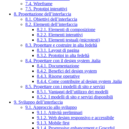
7.4. Wireframe
7.5. Prototipi interattivi
8. Progettazione dell’interfaccia
8.1. Obiettivi dell’interfaccia
8.2. Elementi dell’interfaccia
8.2.1. Elementi di composizione
8.2.2. Elementi interattivi
8.2.3. Elementi testuali (microtesti)
8.3. Progettare e costruire in alta fedeltà
8.3.1. Layout di pagina
8.3.2. Prototipi in alta fedeltà
8.4. Progettare con il design system .italia
8.4.1. Documentazione
8.4.2. Benefici del design system
8.4.3. Risorse operative
8.4.4. Come contribuire al design system .italia
8.5. Progettare con i modelli di sito e servizi
8.5.1. Vantaggi dell’utilizzo dei modelli
8.5.2. I modelli di sito e servizi disponibili
9. Sviluppo dell’interfaccia
9.1. Approccio allo sviluppo
9.1.1. Attività preliminari
9.1.2. Web design responsivo e accessibile
9.1.3. Mobile first
9.1.4. Progressive enhancement e Graceful