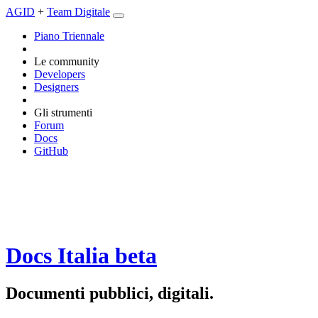
AGID
+
Team Digitale
Piano Triennale
Le community
Developers
Designers
Gli strumenti
Forum
Docs
GitHub
Docs Italia
beta
Documenti pubblici, digitali.