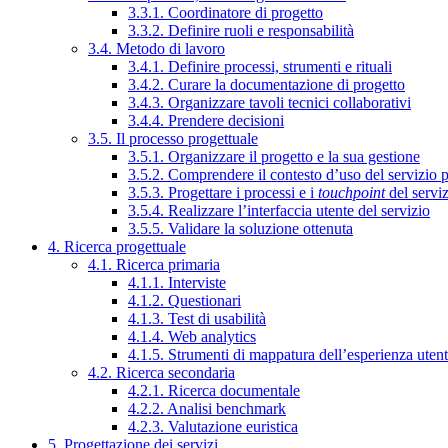
3.3.1. Coordinatore di progetto
3.3.2. Definire ruoli e responsabilità
3.4. Metodo di lavoro
3.4.1. Definire processi, strumenti e rituali
3.4.2. Curare la documentazione di progetto
3.4.3. Organizzare tavoli tecnici collaborativi
3.4.4. Prendere decisioni
3.5. Il processo progettuale
3.5.1. Organizzare il progetto e la sua gestione
3.5.2. Comprendere il contesto d’uso del servizio 
3.5.3. Progettare i processi e i
touchpoint
del servi
3.5.4. Realizzare l’interfaccia utente del servizio
3.5.5. Validare la soluzione ottenuta
4. Ricerca progettuale
4.1. Ricerca primaria
4.1.1. Interviste
4.1.2. Questionari
4.1.3. Test di usabilità
4.1.4. Web analytics
4.1.5. Strumenti di mappatura dell’esperienza uten
4.2. Ricerca secondaria
4.2.1. Ricerca documentale
4.2.2. Analisi benchmark
4.2.3. Valutazione euristica
5. Progettazione dei servizi