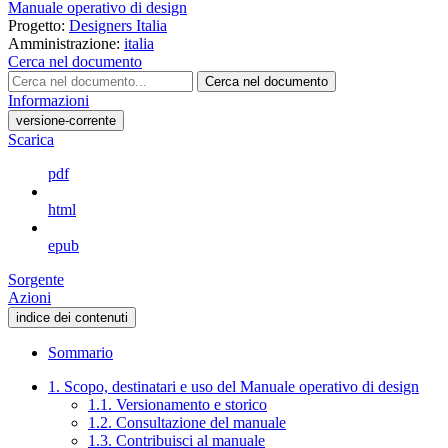
Manuale operativo di design
Progetto:
Designers Italia
Amministrazione:
italia
Cerca nel documento
Cerca nel documento
Informazioni
versione-corrente
Scarica
pdf
html
epub
Sorgente
Azioni
indice dei contenuti
Sommario
1. Scopo, destinatari e uso del Manuale operativo di design
1.1. Versionamento e storico
1.2. Consultazione del manuale
1.3. Contribuisci al manuale