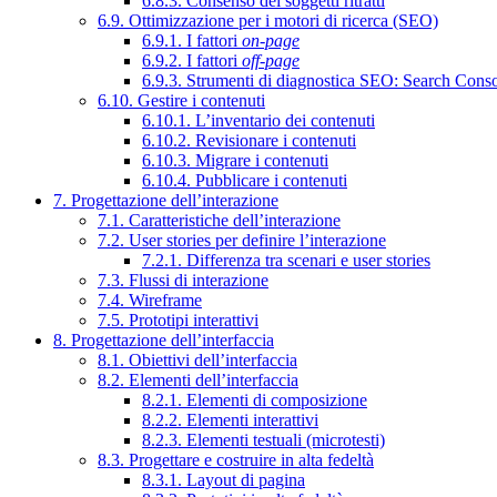
6.8.3. Consenso dei soggetti ritratti
6.9. Ottimizzazione per i motori di ricerca (SEO)
6.9.1. I fattori
on-page
6.9.2. I fattori
off-page
6.9.3. Strumenti di diagnostica SEO: Search Cons
6.10. Gestire i contenuti
6.10.1. L’inventario dei contenuti
6.10.2. Revisionare i contenuti
6.10.3. Migrare i contenuti
6.10.4. Pubblicare i contenuti
7. Progettazione dell’interazione
7.1. Caratteristiche dell’interazione
7.2. User stories per definire l’interazione
7.2.1. Differenza tra scenari e user stories
7.3. Flussi di interazione
7.4. Wireframe
7.5. Prototipi interattivi
8. Progettazione dell’interfaccia
8.1. Obiettivi dell’interfaccia
8.2. Elementi dell’interfaccia
8.2.1. Elementi di composizione
8.2.2. Elementi interattivi
8.2.3. Elementi testuali (microtesti)
8.3. Progettare e costruire in alta fedeltà
8.3.1. Layout di pagina