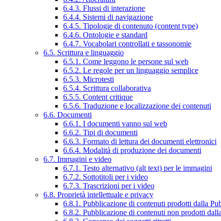
6.4.3. Flussi di interazione
6.4.4. Sistemi di navigazione
6.4.5. Tipologie di contenuto (content type)
6.4.6. Ontologie e standard
6.4.7. Vocabolari controllati e tassonomie
6.5. Scrittura e linguaggio
6.5.1. Come leggono le persone sul web
6.5.2. Le regole per un linguaggio semplice
6.5.3. Microtesti
6.5.4. Scrittura collaborativa
6.5.5. Content critique
6.5.6. Traduzione e localizzazione dei contenuti
6.6. Documenti
6.6.1. I documenti vanno sul web
6.6.2. Tipi di documenti
6.6.3. Formato di lettura dei documenti elettronici
6.6.4. Modalità di produzione dei documenti
6.7. Immagini e video
6.7.1. Testo alternativo (alt text) per le immagini
6.7.2. Sottotitoli per i video
6.7.3. Trascrizioni per i video
6.8. Proprietà intellettuale e privacy
6.8.1. Pubblicazione di contenuti prodotti dalla P
6.8.2. Pubblicazione di contenuti non prodotti dal