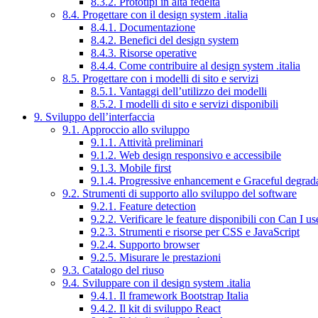
8.3.2. Prototipi in alta fedeltà
8.4. Progettare con il design system .italia
8.4.1. Documentazione
8.4.2. Benefici del design system
8.4.3. Risorse operative
8.4.4. Come contribuire al design system .italia
8.5. Progettare con i modelli di sito e servizi
8.5.1. Vantaggi dell’utilizzo dei modelli
8.5.2. I modelli di sito e servizi disponibili
9. Sviluppo dell’interfaccia
9.1. Approccio allo sviluppo
9.1.1. Attività preliminari
9.1.2. Web design responsivo e accessibile
9.1.3. Mobile first
9.1.4. Progressive enhancement e Graceful degrad
9.2. Strumenti di supporto allo sviluppo del software
9.2.1. Feature detection
9.2.2. Verificare le feature disponibili con Can I us
9.2.3. Strumenti e risorse per CSS e JavaScript
9.2.4. Supporto browser
9.2.5. Misurare le prestazioni
9.3. Catalogo del riuso
9.4. Sviluppare con il design system .italia
9.4.1. Il framework Bootstrap Italia
9.4.2. Il kit di sviluppo React