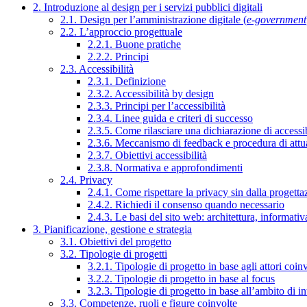
2. Introduzione al design per i servizi pubblici digitali
2.1. Design per l’amministrazione digitale (
e-government
2.2. L’approccio progettuale
2.2.1. Buone pratiche
2.2.2. Principi
2.3. Accessibilità
2.3.1. Definizione
2.3.2. Accessibilità by design
2.3.3. Principi per l’accessibilità
2.3.4. Linee guida e criteri di successo
2.3.5. Come rilasciare una dichiarazione di accessib
2.3.6. Meccanismo di feedback e procedura di attu
2.3.7. Obiettivi accessibilità
2.3.8. Normativa e approfondimenti
2.4. Privacy
2.4.1. Come rispettare la privacy sin dalla progettaz
2.4.2. Richiedi il consenso quando necessario
2.4.3. Le basi del sito web: architettura, informati
3. Pianificazione, gestione e strategia
3.1. Obiettivi del progetto
3.2. Tipologie di progetti
3.2.1. Tipologie di progetto in base agli attori coinv
3.2.2. Tipologie di progetto in base al focus
3.2.3. Tipologie di progetto in base all’ambito di i
3.3. Competenze, ruoli e figure coinvolte