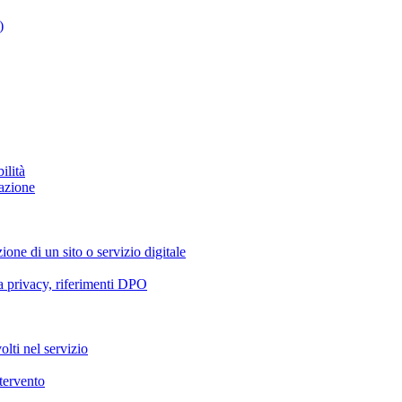
)
ilità
azione
ione di un sito o servizio digitale
va privacy, riferimenti DPO
olti nel servizio
ntervento