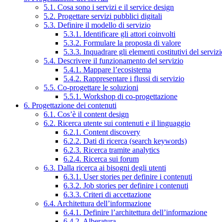
5.1. Cosa sono i servizi e il service design
5.2. Progettare servizi pubblici digitali
5.3. Definire il modello di servizio
5.3.1. Identificare gli attori coinvolti
5.3.2. Formulare la proposta di valore
5.3.3. Inquadrare gli elementi costitutivi del serviz
5.4. Descrivere il funzionamento del servizio
5.4.1. Mappare l’ecosistema
5.4.2. Rappresentare i flussi di servizio
5.5. Co-progettare le soluzioni
5.5.1. Workshop di co-progettazione
6. Progettazione dei contenuti
6.1. Cos’è il content design
6.2. Ricerca utente sui contenuti e il linguaggio
6.2.1. Content discovery
6.2.2. Dati di ricerca (search keywords)
6.2.3. Ricerca tramite analytics
6.2.4. Ricerca sui forum
6.3. Dalla ricerca ai bisogni degli utenti
6.3.1. User stories per definire i contenuti
6.3.2. Job stories per definire i contenuti
6.3.3. Criteri di accettazione
6.4. Architettura dell’informazione
6.4.1. Definire l’architettura dell’informazione
6.4.2. Alberatura