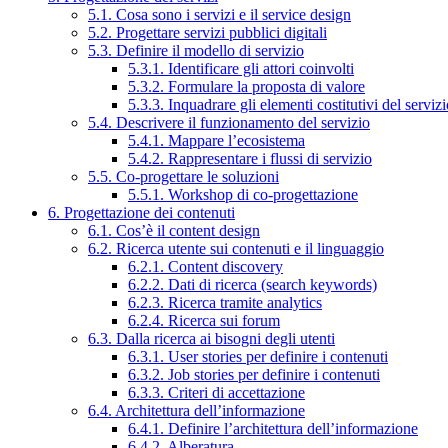
5.1. Cosa sono i servizi e il service design
5.2. Progettare servizi pubblici digitali
5.3. Definire il modello di servizio
5.3.1. Identificare gli attori coinvolti
5.3.2. Formulare la proposta di valore
5.3.3. Inquadrare gli elementi costitutivi del serviz
5.4. Descrivere il funzionamento del servizio
5.4.1. Mappare l’ecosistema
5.4.2. Rappresentare i flussi di servizio
5.5. Co-progettare le soluzioni
5.5.1. Workshop di co-progettazione
6. Progettazione dei contenuti
6.1. Cos’è il content design
6.2. Ricerca utente sui contenuti e il linguaggio
6.2.1. Content discovery
6.2.2. Dati di ricerca (search keywords)
6.2.3. Ricerca tramite analytics
6.2.4. Ricerca sui forum
6.3. Dalla ricerca ai bisogni degli utenti
6.3.1. User stories per definire i contenuti
6.3.2. Job stories per definire i contenuti
6.3.3. Criteri di accettazione
6.4. Architettura dell’informazione
6.4.1. Definire l’architettura dell’informazione
6.4.2. Alberatura