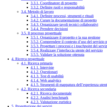
3.3.1. Coordinatore di progetto
3.3.2. Definire ruoli e responsabilità
3.4. Metodo di lavoro
3.4.1. Definire processi, strumenti e rituali
3.4.2. Curare la documentazione di progetto
3.4.3. Organizzare tavoli tecnici collaborativi
3.4.4. Prendere decisioni
3.5. Il processo progettuale
3.5.1. Organizzare il progetto e la sua gestione
3.5.2. Comprendere il contesto d’uso del servizio 
3.5.3. Progettare i processi e i
touchpoint
del servi
3.5.4. Realizzare l’interfaccia utente del servizio
3.5.5. Validare la soluzione ottenuta
4. Ricerca progettuale
4.1. Ricerca primaria
4.1.1. Interviste
4.1.2. Questionari
4.1.3. Test di usabilità
4.1.4. Web analytics
4.1.5. Strumenti di mappatura dell’esperienza uten
4.2. Ricerca secondaria
4.2.1. Ricerca documentale
4.2.2. Analisi benchmark
4.2.3. Valutazione euristica
5. Progettazione dei servizi