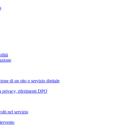
)
ilità
azione
ione di un sito o servizio digitale
va privacy, riferimenti DPO
olti nel servizio
ntervento