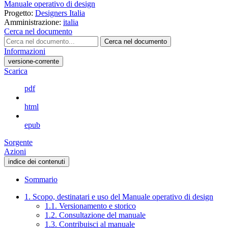
Manuale operativo di design
Progetto:
Designers Italia
Amministrazione:
italia
Cerca nel documento
Cerca nel documento
Informazioni
versione-corrente
Scarica
pdf
html
epub
Sorgente
Azioni
indice dei contenuti
Sommario
1. Scopo, destinatari e uso del Manuale operativo di design
1.1. Versionamento e storico
1.2. Consultazione del manuale
1.3. Contribuisci al manuale