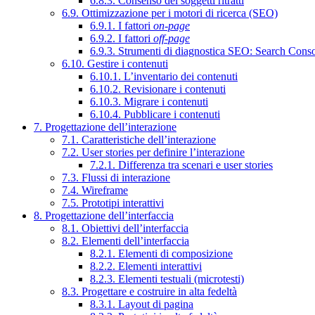
6.8.3. Consenso dei soggetti ritratti
6.9. Ottimizzazione per i motori di ricerca (SEO)
6.9.1. I fattori
on-page
6.9.2. I fattori
off-page
6.9.3. Strumenti di diagnostica SEO: Search Cons
6.10. Gestire i contenuti
6.10.1. L’inventario dei contenuti
6.10.2. Revisionare i contenuti
6.10.3. Migrare i contenuti
6.10.4. Pubblicare i contenuti
7. Progettazione dell’interazione
7.1. Caratteristiche dell’interazione
7.2. User stories per definire l’interazione
7.2.1. Differenza tra scenari e user stories
7.3. Flussi di interazione
7.4. Wireframe
7.5. Prototipi interattivi
8. Progettazione dell’interfaccia
8.1. Obiettivi dell’interfaccia
8.2. Elementi dell’interfaccia
8.2.1. Elementi di composizione
8.2.2. Elementi interattivi
8.2.3. Elementi testuali (microtesti)
8.3. Progettare e costruire in alta fedeltà
8.3.1. Layout di pagina