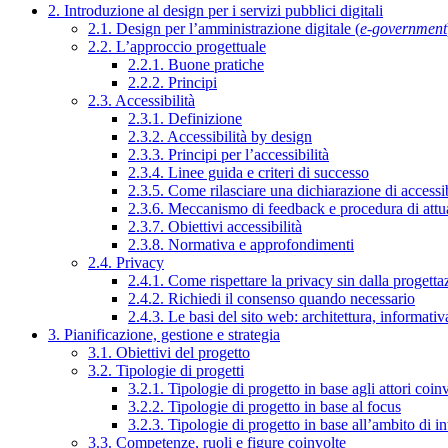
2. Introduzione al design per i servizi pubblici digitali
2.1. Design per l’amministrazione digitale (
e-government
2.2. L’approccio progettuale
2.2.1. Buone pratiche
2.2.2. Principi
2.3. Accessibilità
2.3.1. Definizione
2.3.2. Accessibilità by design
2.3.3. Principi per l’accessibilità
2.3.4. Linee guida e criteri di successo
2.3.5. Come rilasciare una dichiarazione di accessib
2.3.6. Meccanismo di feedback e procedura di attu
2.3.7. Obiettivi accessibilità
2.3.8. Normativa e approfondimenti
2.4. Privacy
2.4.1. Come rispettare la privacy sin dalla progettaz
2.4.2. Richiedi il consenso quando necessario
2.4.3. Le basi del sito web: architettura, informati
3. Pianificazione, gestione e strategia
3.1. Obiettivi del progetto
3.2. Tipologie di progetti
3.2.1. Tipologie di progetto in base agli attori coinv
3.2.2. Tipologie di progetto in base al focus
3.2.3. Tipologie di progetto in base all’ambito di i
3.3. Competenze, ruoli e figure coinvolte