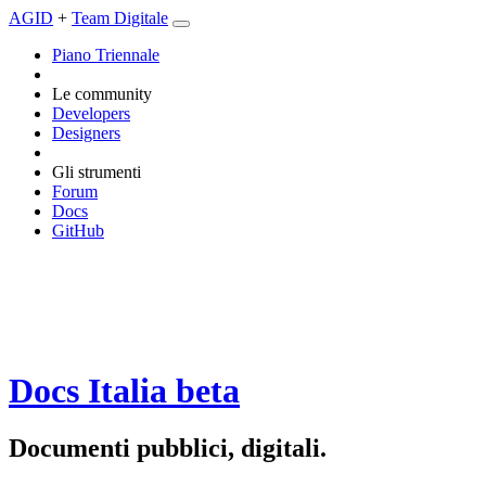
AGID
+
Team Digitale
Piano Triennale
Le community
Developers
Designers
Gli strumenti
Forum
Docs
GitHub
Docs Italia
beta
Documenti pubblici, digitali.