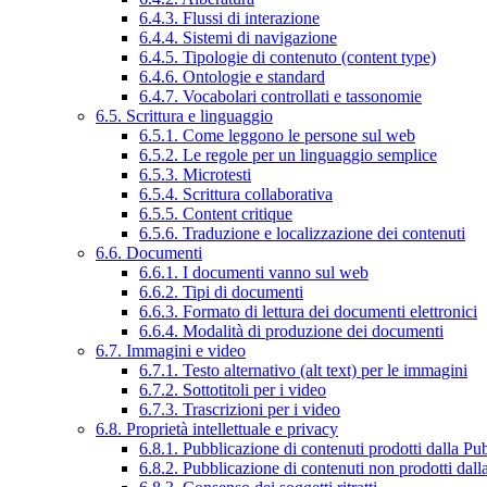
6.4.3. Flussi di interazione
6.4.4. Sistemi di navigazione
6.4.5. Tipologie di contenuto (content type)
6.4.6. Ontologie e standard
6.4.7. Vocabolari controllati e tassonomie
6.5. Scrittura e linguaggio
6.5.1. Come leggono le persone sul web
6.5.2. Le regole per un linguaggio semplice
6.5.3. Microtesti
6.5.4. Scrittura collaborativa
6.5.5. Content critique
6.5.6. Traduzione e localizzazione dei contenuti
6.6. Documenti
6.6.1. I documenti vanno sul web
6.6.2. Tipi di documenti
6.6.3. Formato di lettura dei documenti elettronici
6.6.4. Modalità di produzione dei documenti
6.7. Immagini e video
6.7.1. Testo alternativo (alt text) per le immagini
6.7.2. Sottotitoli per i video
6.7.3. Trascrizioni per i video
6.8. Proprietà intellettuale e privacy
6.8.1. Pubblicazione di contenuti prodotti dalla P
6.8.2. Pubblicazione di contenuti non prodotti dal