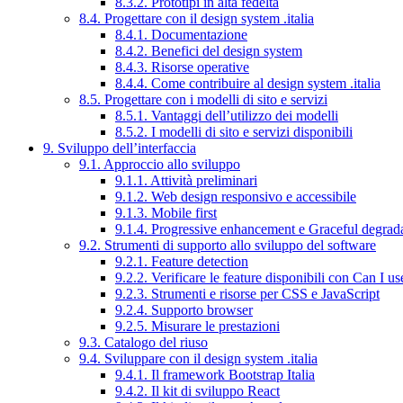
8.3.2. Prototipi in alta fedeltà
8.4. Progettare con il design system .italia
8.4.1. Documentazione
8.4.2. Benefici del design system
8.4.3. Risorse operative
8.4.4. Come contribuire al design system .italia
8.5. Progettare con i modelli di sito e servizi
8.5.1. Vantaggi dell’utilizzo dei modelli
8.5.2. I modelli di sito e servizi disponibili
9. Sviluppo dell’interfaccia
9.1. Approccio allo sviluppo
9.1.1. Attività preliminari
9.1.2. Web design responsivo e accessibile
9.1.3. Mobile first
9.1.4. Progressive enhancement e Graceful degrad
9.2. Strumenti di supporto allo sviluppo del software
9.2.1. Feature detection
9.2.2. Verificare le feature disponibili con Can I us
9.2.3. Strumenti e risorse per CSS e JavaScript
9.2.4. Supporto browser
9.2.5. Misurare le prestazioni
9.3. Catalogo del riuso
9.4. Sviluppare con il design system .italia
9.4.1. Il framework Bootstrap Italia
9.4.2. Il kit di sviluppo React